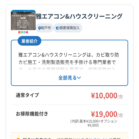
詳細な料金表
業者情報
特徴
公式HP
比企郡滑川町
比企郡吉見町
比企郡小川町
公式サイトを見る
雅エアコン&ハウスクリーニング
比企郡川島町
比企郡鳩山町
北足立郡伊奈町
基本情報
代表者名
坂戸市
損害保険加入
小林
業者紹介
所在地
埼玉県深谷市
雅エアコン&ハウスクリーニングは、カビ取り防
カビ施工・洗剤製造販売を手掛ける専門業者で
対応地域
す。大手での業務経験も豊富で、損害保険加入
比企郡嵐山町
さいたま市浦和区
さいたま市岩槻区
済み。抗菌防カビコート無料、駐車場代店舗負
全部見る
担です。営業時間外や対応地域外でも相談可
さいたま市見沼区
さいたま市桜区
さいたま市西区
能。エアコンクリーニングを通じて、安心・安
¥10,000
さいたま市大宮区
さいたま市中央区
さいたま市南区
通常タイプ
/台
全な住環境を提供している点が特徴です。
さいたま市北区
さいたま市緑区
ふじみ野市
羽生市
もっと見る
越谷市
桶川市
加須市
吉川市
久喜市
狭山市
¥19,000
お掃除機能付き
/台
営業時間
熊谷市
戸田市
幸手市
行田市
鴻巣市
坂戸市
（内訳:基本¥10,000+オプション
¥9,000）
9:00〜18:00
三郷市
志木市
春日部市
所沢市
上尾市
新座市
深谷市
川越市
川口市
草加市
秩父市
朝霞市