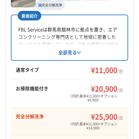
完全分解洗浄
電話番号
非公開
業者紹介
FBL Serviceは群馬県館林市に拠点を置き、エア
公式HP
コンクリーニング専門店として地域に密着した
公式サイトなし
サービスを提供しています。8年の経験と8000台
以上の作業実績を持ち、完全分解洗浄や損害保
全部見る
険加入で安心です。土日祝日対応可能で、女性
スタッフも在籍。防カビ・抗菌コーティングに
¥11,000
通常タイプ
/台
も対応し、丁寧な作業を心がけています。
¥20,900
お掃除機能付き
/台
（内訳:基本¥11,000+オプション
¥9,900）
¥25,900
完全分解洗浄
/台
（内訳:基本¥11,000+オプション
¥14,900）