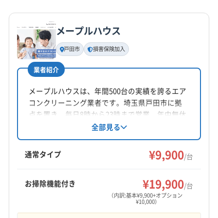
詳細な料金表
業者情報
特徴
公式HP
南埼玉郡宮代町
入間郡越生町
入間郡三芳町
公式サイトを見る
入間郡毛呂山町
比企郡ときがわ町
比企郡滑川町
メープルハウス
基本情報
比企郡吉見町
比企郡小川町
比企郡川島町
代表者名
戸田市
損害保険加入
比企郡鳩山町
北葛飾郡松伏町
北葛飾郡杉戸町
大塲敬太
北足立郡伊奈町
(東京都) あきる野市
(東京都) 稲城市
業者紹介
所在地
(東京都) 羽村市
(東京都) 葛飾区
(東京都) 御蔵島村
埼玉県秩父市大野原200-52
メープルハウスは、年間500台の実績を誇るエア
(東京都) 江戸川区
(東京都) 江東区
(東京都) 港区
コンクリーニング業者です。埼玉県戸田市に拠
(東京都) 荒川区
(東京都) 国分寺市
(東京都) 国立市
対応地域
点を置き、毎日8時から23時まで営業、年中無休
(東京都) 狛江市
(東京都) 三鷹市
(東京都) 三宅島三宅村
比企郡嵐山町
さいたま市浦和区
さいたま市岩槻区
で対応。エコ洗剤を使用し、防カビ・抗菌コー
全部見る
(東京都) 渋谷区
(東京都) 小笠原村
(東京都) 小金井市
ティングも提供しています。損害保険加入済み
さいたま市見沼区
さいたま市桜区
さいたま市西区
(東京都) 小平市
(東京都) 昭島市
(東京都) 新宿区
で安心のアフターケアも魅力です。
¥9,900
さいたま市大宮区
さいたま市中央区
さいたま市南区
通常タイプ
/台
(東京都) 新島村
(東京都) 神津島村
(東京都) 杉並区
さいたま市北区
さいたま市緑区
ふじみ野市
羽生市
もっと見る
(東京都) 世田谷区
(東京都) 清瀬市
越谷市
桶川市
加須市
吉川市
久喜市
狭山市
¥19,900
お掃除機能付き
/台
(東京都) 西多摩郡奥多摩町
(東京都) 西多摩郡瑞穂町
営業時間
熊谷市
戸田市
幸手市
行田市
鴻巣市
坂戸市
（内訳:基本¥9,900+オプション
(東京都) 西多摩郡日の出町
(東京都) 西多摩郡檜原村
¥10,000）
9:00〜17:00
三郷市
志木市
春日部市
所沢市
上尾市
新座市
(東京都) 西東京市
(東京都) 青ヶ島村
(東京都) 青梅市