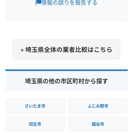
三郷市
志木市
春日部市
所沢市
上尾市
新座市
情報の誤りを報告する
深谷市
川越市
川口市
草加市
秩父市
朝霞市
定休日
鶴ヶ島市
東松山市
日高市
入間市
白岡市
八潮市
なし
飯能市
富士見市
北本市
本庄市
蓮田市
和光市
蕨市
児玉郡上里町
児玉郡神川町
児玉郡美里町
電話番号
非公開
大里郡寄居町
秩父郡横瀬町
秩父郡皆野町
» 埼玉県全体の業者比較はこちら
秩父郡小鹿野町
秩父郡長瀞町
秩父郡東秩父村
公式HP
南埼玉郡宮代町
入間郡越生町
入間郡三芳町
公式サイトなし
入間郡毛呂山町
比企郡ときがわ町
比企郡滑川町
比企郡吉見町
比企郡小川町
比企郡川島町
埼玉県の他の市区町村から探す
比企郡鳩山町
北葛飾郡松伏町
北葛飾郡杉戸町
北足立郡伊奈町
(東京都) あきる野市
(東京都) 稲城市
(東京都) 羽村市
(東京都) 葛飾区
(東京都) 江戸川区
さいたま市
ふじみ野市
(東京都) 江東区
(東京都) 港区
(東京都) 荒川区
(東京都) 国分寺市
(東京都) 国立市
(東京都) 狛江市
羽生市
越谷市
(東京都) 三鷹市
(東京都) 渋谷区
(東京都) 小金井市