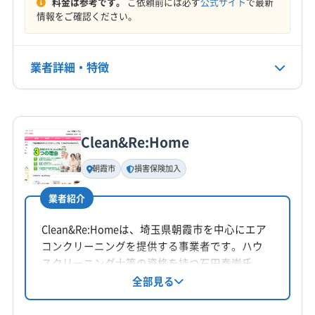
料金は参考です。
ご依頼前には必ず
公式サイト
で最新
定休日
鶴ヶ島市
東松山市
日高市
入間市
白岡市
八潮市
情報をご確認ください。
不定休
飯能市
富士見市
北本市
本庄市
蓮田市
和光市
蕨市
児玉郡上里町
児玉郡神川町
児玉郡美里町
電話番号
業者詳細・特徴
非公開
大里郡寄居町
秩父郡横瀬町
秩父郡皆野町
秩父郡小鹿野町
秩父郡長瀞町
秩父郡東秩父村
詳細な料金表
業者情報
特徴
公式HP
南埼玉郡宮代町
入間郡越生町
入間郡三芳町
公式サイトを見る
入間郡毛呂山町
比企郡ときがわ町
比企郡滑川町
Clean&Re:Home
基本情報
比企郡吉見町
比企郡小川町
比企郡川島町
代表者名
朝霞市
損害保険加入
比企郡鳩山町
北葛飾郡松伏町
北葛飾郡杉戸町
宮下知也
北足立郡伊奈町
(栃木県) 佐野市
(栃木県) 足利市
業者紹介
所在地
(群馬県) みどり市
(群馬県) 安中市
(群馬県) 伊勢崎市
埼玉県坂戸市末広町9-25
Clean&Re:Homeは、埼玉県朝霞市を中心にエア
(群馬県) 甘楽郡下仁田町
(群馬県) 甘楽郡甘楽町
コンクリーニングを提供する事業者です。ハウ
(群馬県) 甘楽郡南牧村
(群馬県) 館林市
(群馬県) 桐生市
対応地域
スクリーニング士等の資格を持つ石田泰崇氏
(群馬県) 吾妻郡高山村
(群馬県) 吾妻郡草津町
比企郡嵐山町
さいたま市西区
さいたま市北区
が、丁寧な作業と植物由来の洗剤で安心・安全
全部見る
(群馬県) 吾妻郡中之条町
(群馬県) 吾妻郡長野原町
なサービスを提供。損害保険加入済みで各種カ
ふじみ野市
羽生市
桶川市
加須市
久喜市
狭山市
(群馬県) 吾妻郡嬬恋村
(群馬県) 吾妻郡東吾妻町
ード払いも可能です。年中無休で9時から18時ま