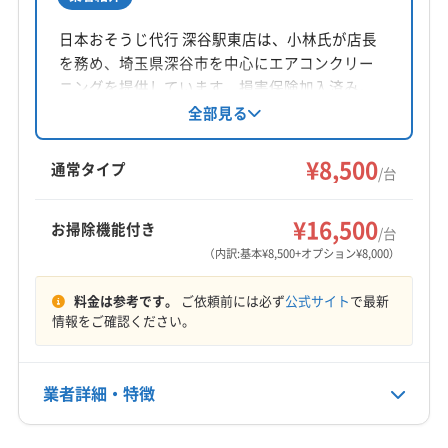
所在地
(東京都) 清瀬市
(東京都) 西東京市
(東京都) 青梅市
埼玉県坂戸市
日本おそうじ代行 深谷駅東店は、小林氏が店長
(東京都) 千代田区
(東京都) 足立区
(東京都) 台東区
を務め、埼玉県深谷市を中心にエアコンクリー
(東京都) 中野区
(東京都) 調布市
(東京都) 東久留米市
対応地域
ニングを提供しています。損害保険加入済み。
(東京都) 東村山市
(東京都) 東大和市
(東京都) 日野市
比企郡嵐山町
さいたま市浦和区
さいたま市岩槻区
植物性洗剤の使用や営業時間外の相談も可能で
全部見る
(東京都) 板橋区
(東京都) 府中市
(東京都) 武蔵村山市
す。基本料金8,500円からで、お掃除機能付きエ
さいたま市見沼区
さいたま市桜区
さいたま市西区
(東京都) 武蔵野市
(東京都) 福生市
(東京都) 文京区
アコンや室外機洗浄のオプションも用意。丁寧
¥8,500
さいたま市大宮区
さいたま市中央区
さいたま市南区
通常タイプ
/台
な作業で快適な空間づくりをサポートしていま
(東京都) 豊島区
(東京都) 北区
(東京都) 練馬区
さいたま市北区
さいたま市緑区
ふじみ野市
羽生市
もっと見る
す。
(群馬県) 館林市
(群馬県) 太田市
(群馬県) 邑楽郡千代田町
桶川市
加須市
久喜市
狭山市
熊谷市
戸田市
¥16,500
お掃除機能付き
/台
(群馬県) 邑楽郡大泉町
(群馬県) 邑楽郡板倉町
営業時間
行田市
鴻巣市
坂戸市
志木市
所沢市
上尾市
（内訳:基本¥8,500+オプション¥8,000）
(群馬県) 邑楽郡明和町
(群馬県) 邑楽郡邑楽町
9:00〜20:00
新座市
深谷市
川越市
川口市
秩父市
朝霞市
料金は参考です。
ご依頼前には必ず
公式サイト
で最新
鶴ヶ島市
東松山市
日高市
入間市
飯能市
定休日
情報をご確認ください。
富士見市
北本市
本庄市
和光市
児玉郡上里町
不定休
児玉郡神川町
児玉郡美里町
大里郡寄居町
秩父郡横瀬町
秩父郡皆野町
秩父郡小鹿野町
業者詳細・特徴
電話番号
080-4464-3591
秩父郡長瀞町
秩父郡東秩父村
入間郡越生町
入間郡三芳町
入間郡毛呂山町
比企郡ときがわ町