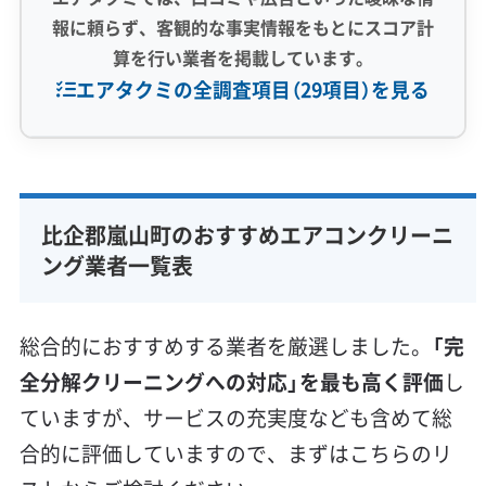
報に頼らず、客観的な事実情報をもとにスコア計
算を行い業者を掲載しています。
エアタクミの全調査項目（29項目）を見る
専門性・技術力 (9)
完全分解洗浄
部分クリーニング
実績10年以上
比企郡嵐山町のおすすめエアコンクリーニ
資格保有スタッフ
家庭用エアコン
業務用エアコン
ング業者一覧表
壁掛け型
天井カセット型
お掃除機能付き
信頼性・安心感 (8)
総合的におすすめする業者を厳選しました。
「完
保証付き
アフターフォロー
女性スタッフ在籍
全分解クリーニングへの対応」を最も高く評価
し
エコ洗剤使用
アレルギー対策
ハウスダスト除去
ていますが、サービスの充実度なども含めて総
地域密着型
フランチャイズ
合的に評価していますので、まずはこちらのリ
利便性・サービス (12)