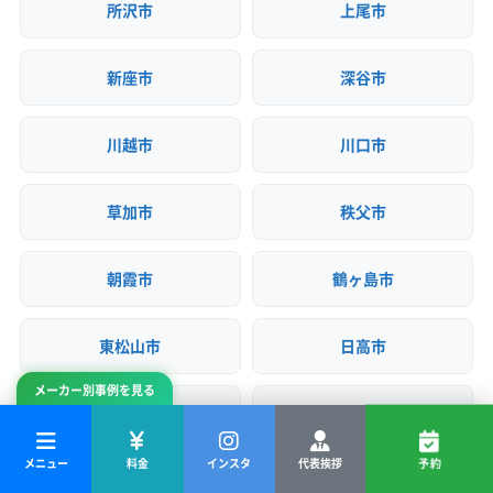
(神奈川県) 横浜市戸塚区
(神奈川県) 横浜市港南区
所沢市
上尾市
(神奈川県) 横浜市港北区
(神奈川県) 横浜市神奈川区
(神奈川県) 横浜市瀬谷区
(神奈川県) 横浜市西区
新座市
深谷市
(神奈川県) 横浜市青葉区
(神奈川県) 横浜市泉区
(神奈川県) 横浜市中区
(神奈川県) 横浜市鶴見区
川越市
川口市
(神奈川県) 横浜市都筑区
(神奈川県) 横浜市南区
(神奈川県) 横浜市保土ケ谷区
(神奈川県) 横浜市緑区
草加市
秩父市
(神奈川県) 海老名市
(神奈川県) 鎌倉市
(神奈川県) 茅ヶ崎市
(神奈川県) 厚木市
朝霞市
鶴ヶ島市
(神奈川県) 高座郡寒川町
(神奈川県) 座間市
(神奈川県) 三浦郡葉山町
(神奈川県) 三浦市
(神奈川県) 小田原市
(神奈川県) 秦野市
(神奈川県) 逗子市
東松山市
日高市
(神奈川県) 川崎市宮前区
(神奈川県) 川崎市幸区
メーカー別事例を見る
(神奈川県) 川崎市高津区
(神奈川県) 川崎市川崎区
入間市
白岡市
(神奈川県) 川崎市多摩区
(神奈川県) 川崎市中原区
(神奈川県) 川崎市麻生区
(神奈川県) 相模原市中央区
メニュー
料金
インスタ
代表挨拶
予約
八潮市
飯能市