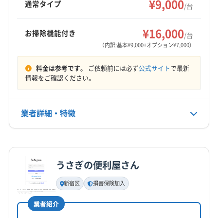
¥9,000
熊谷市
幸手市
行田市
鴻巣市
坂戸市
志木市
通常タイプ
/台
で営業し、消臭抗菌コートなどオプションも充
(群馬県) 高崎市
(群馬県) 佐波郡玉村町
(群馬県) 渋川市
所沢市
上尾市
新座市
深谷市
川越市
川口市
もっと見る
実しています。
(群馬県) 沼田市
(群馬県) 前橋市
(群馬県) 多野郡上野村
秩父市
朝霞市
鶴ヶ島市
東松山市
日高市
入間市
¥16,000
お掃除機能付き
/台
(群馬県) 多野郡神流町
(群馬県) 太田市
(群馬県) 藤岡市
営業時間
白岡市
飯能市
富士見市
北本市
本庄市
蓮田市
（内訳:基本¥9,000+オプション¥7,000）
(群馬県) 富岡市
(群馬県) 北群馬郡吉岡町
9:00〜20:00
和光市
児玉郡上里町
児玉郡神川町
児玉郡美里町
(群馬県) 北群馬郡榛東村
(群馬県) 邑楽郡千代田町
料金は参考です。
ご依頼前には必ず
公式サイト
で最新
大里郡寄居町
秩父郡横瀬町
秩父郡皆野町
定休日
情報をご確認ください。
(群馬県) 邑楽郡大泉町
(群馬県) 邑楽郡板倉町
秩父郡小鹿野町
秩父郡長瀞町
秩父郡東秩父村
なし
(群馬県) 邑楽郡明和町
(群馬県) 邑楽郡邑楽町
南埼玉郡宮代町
入間郡越生町
入間郡三芳町
(群馬県) 利根郡みなかみ町
(群馬県) 利根郡昭和村
入間郡毛呂山町
比企郡ときがわ町
比企郡滑川町
業者詳細・特徴
電話番号
(群馬県) 利根郡川場村
(群馬県) 利根郡片品村
080-7744-9636
比企郡吉見町
比企郡小川町
比企郡川島町
(茨城県) 古河市
比企郡鳩山町
北足立郡伊奈町
(群馬県) 邑楽郡千代田町
詳細な料金表
業者情報
特徴
公式HP
(群馬県) 邑楽郡大泉町
(群馬県) 邑楽郡板倉町
公式サイトを見る
うさぎの便利屋さん
(群馬県) 邑楽郡明和町
(群馬県) 邑楽郡邑楽町
基本情報
代表者名
(茨城県) 古河市
新宿区
損害保険加入
石田泰崇
業者紹介
所在地