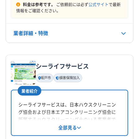
深谷市
川越市
川口市
草加市
秩父市
朝霞市
料金は参考です。
ご依頼前には必ず
公式サイト
で最新
定休日
(東京都) 千代田区
(東京都) 足立区
(東京都) 多摩市
鶴ヶ島市
東松山市
日高市
入間市
白岡市
八潮市
情報をご確認ください。
土・日・祝
(東京都) 台東区
(東京都) 大田区
(東京都) 大島町
飯能市
富士見市
北本市
本庄市
蓮田市
和光市
(東京都) 中央区
(東京都) 中野区
(東京都) 町田市
蕨市
児玉郡上里町
児玉郡神川町
児玉郡美里町
電話番号
業者詳細・特徴
(東京都) 調布市
(東京都) 東久留米市
(東京都) 東村山市
0494ｰ24ｰ6076
大里郡寄居町
秩父郡横瀬町
秩父郡皆野町
(東京都) 東大和市
(東京都) 日野市
(東京都) 八王子市
秩父郡小鹿野町
秩父郡長瀞町
秩父郡東秩父村
詳細な料金表
業者情報
特徴
(東京都) 八丈島八丈町
(東京都) 板橋区
(東京都) 品川区
公式HP
南埼玉郡宮代町
入間郡越生町
入間郡三芳町
公式サイトを見る
(東京都) 府中市
(東京都) 武蔵村山市
(東京都) 武蔵野市
入間郡毛呂山町
比企郡ときがわ町
比企郡滑川町
シーライフサービス
(東京都) 福生市
(東京都) 文京区
(東京都) 豊島区
基本情報
比企郡吉見町
比企郡小川町
比企郡川島町
代表者名
(東京都) 北区
(東京都) 墨田区
(東京都) 目黒区
坂戸市
損害保険加入
比企郡鳩山町
北葛飾郡松伏町
北葛飾郡杉戸町
非公開
(東京都) 利島村
(東京都) 立川市
(東京都) 練馬区
北足立郡伊奈町
業者紹介
所在地
埼玉県戸田市
シーライフサービスは、日本ハウスクリーニン
グ協会および日本エアコンクリーニング協会に
対応地域
所属するハウスクリーニング士のいる事業者で
比企郡嵐山町
さいたま市浦和区
さいたま市岩槻区
す。埼玉県坂戸市に拠点を置き、9:00〜20:00ま
全部見る
で不定休で営業。エコ洗剤を使用し、防カビ・
さいたま市見沼区
さいたま市桜区
さいたま市西区