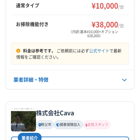
コート、室外機洗浄などのオプションも充実。
¥10,000
大里郡寄居町
比企郡滑川町
比企郡吉見町
通常タイプ
/台
土日祝日対応、保証付き、女性スタッフ在籍、
比企郡小川町
比企郡川島町
比企郡鳩山町
もっと見る
防カビ・抗菌コーティングが特徴です。
北足立郡伊奈町
(栃木県) 下都賀郡壬生町
¥38,000
お掃除機能付き
/台
営業時間
(栃木県) 下都賀郡野木町
(栃木県) 佐野市
(栃木県) 小山市
（内訳:基本¥10,000+オプション
¥28,000）
9:00〜17:00
(栃木県) 真岡市
(栃木県) 足利市
(栃木県) 栃木市
(群馬県) みどり市
(群馬県) 伊勢崎市
(群馬県) 館林市
料金は参考です。
ご依頼前には必ず
公式サイト
で最新
定休日
(群馬県) 桐生市
(群馬県) 前橋市
(群馬県) 太田市
情報をご確認ください。
年中無休
(群馬県) 邑楽郡千代田町
(群馬県) 邑楽郡大泉町
(群馬県) 邑楽郡板倉町
(群馬県) 邑楽郡明和町
電話番号
業者詳細・特徴
080-7026-0113
(群馬県) 邑楽郡邑楽町
(茨城県) 猿島郡境町
(茨城県) 猿島郡五霞町
(茨城県) 久慈郡大子町
詳細な料金表
業者情報
特徴
公式HP
公式サイトを見る
株式会社Cava
基本情報
代表者名
秩父市
損害保険加入
女性スタッフ
芦立洋二郎
業者紹介