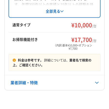
す。年間300件以上の実績と15年以上の経験を持
つベテランスタッフが、家庭用エアコンを中心
全部見る
に丁寧な作業を心がけている点が特徴です。土
日祝日も対応可能で、女性スタッフの指名も可
¥10,000
通常タイプ
/台
能です。防カビ・抗菌コーティングも提供して
います。
¥17,700
お掃除機能付き
/台
（内訳:基本¥10,000+オプション
¥7,700）
料金は参考です。
詳細については、
業者名で検索の
上、ご確認ください。
業者詳細・特徴
詳細な料金表
業者情報
特徴