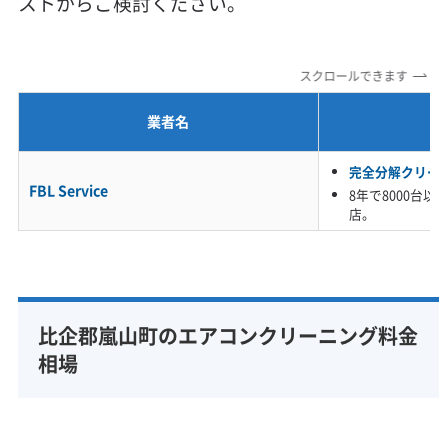
ストからご検討ください。
定額料金
複数台割引
初回割引
定期メンテナンス
当日予約可能
即日対応可能
24時間対応
土日祝日対応
スクロールできます
年末年始対応
防カビ・抗菌
消臭処理
防汚コーティング
業者名
※項目にカーソルを合わせると詳細な説明が表示されます。
完全分解クリー
FBL Service
8年で8000台
店。
比企郡嵐山町のエアコンクリーニング料金
相場