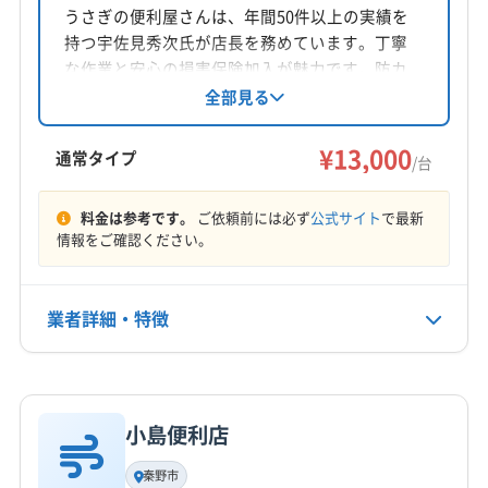
埼玉県朝霞市
うさぎの便利屋さんは、年間50件以上の実績を
持つ宇佐見秀次氏が店長を務めています。丁寧
対応地域
な作業と安心の損害保険加入が魅力です。防カ
比企郡嵐山町
さいたま市浦和区
さいたま市岩槻区
ビコーティング無料サービスや写真によるビフ
全部見る
ォーアフター報告も実施。東京都新宿区を中心
さいたま市見沼区
さいたま市桜区
さいたま市西区
に、エアコン洗浄を提供しています。見積もり
¥13,000
さいたま市大宮区
さいたま市中央区
さいたま市南区
通常タイプ
/台
は無料です。
さいたま市北区
さいたま市緑区
ふじみ野市
狭山市
もっと見る
戸田市
坂戸市
志木市
所沢市
上尾市
新座市
料金は参考です。
ご依頼前には必ず
公式サイト
で最新
情報をご確認ください。
営業時間
川越市
川口市
朝霞市
鶴ヶ島市
東松山市
日高市
9:00〜18:00
入間市
飯能市
富士見市
和光市
蕨市
入間郡越生町
入間郡三芳町
入間郡毛呂山町
業者詳細・特徴
定休日
比企郡ときがわ町
比企郡滑川町
比企郡吉見町
不定休
比企郡小川町
比企郡川島町
比企郡鳩山町
詳細な料金表
業者情報
特徴
(東京都) 国分寺市
(東京都) 国立市
(東京都) 三鷹市
電話番号
090-5525-9055
(東京都) 小金井市
(東京都) 小平市
(東京都) 清瀬市
小島便利店
基本情報
(東京都) 西東京市
(東京都) 青梅市
(東京都) 調布市
代表者名
秦野市
公式HP
宇佐見秀次