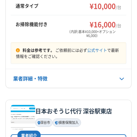
抗菌コーティングにも対応しています。損害保
¥10,000
さいたま市大宮区
さいたま市中央区
さいたま市南区
通常タイプ
/台
険加入済み。複数台割引やオプションも充実し
さいたま市北区
さいたま市緑区
ふじみ野市
羽生市
もっと見る
ています。
越谷市
桶川市
加須市
久喜市
狭山市
熊谷市
¥16,000
お掃除機能付き
/台
営業時間
戸田市
幸手市
鴻巣市
坂戸市
三郷市
志木市
（内訳:基本¥10,000+オプション
¥6,000）
毎日8時〜23時
春日部市
所沢市
上尾市
新座市
深谷市
川越市
川口市
草加市
朝霞市
鶴ヶ島市
東松山市
日高市
料金は参考です。
ご依頼前には必ず
公式サイト
で最新
定休日
入間市
八潮市
富士見市
北本市
本庄市
蓮田市
情報をご確認ください。
年中無休
和光市
蕨市
大里郡寄居町
入間郡越生町
入間郡三芳町
入間郡毛呂山町
比企郡ときがわ町
電話番号
業者詳細・特徴
080-3438-1864
比企郡滑川町
比企郡吉見町
比企郡小川町
比企郡川島町
比企郡鳩山町
北葛飾郡松伏町
詳細な料金表
業者情報
特徴
公式HP
北葛飾郡杉戸町
北足立郡伊奈町
(東京都) あきる野市
公式サイトを見る
(東京都) 羽村市
(東京都) 葛飾区
(東京都) 江戸川区
日本おそうじ代行 深谷駅東店
基本情報
(東京都) 江東区
(東京都) 荒川区
(東京都) 国分寺市
代表者名
深谷市
損害保険加入
(東京都) 国立市
(東京都) 三鷹市
(東京都) 小金井市
丸山康之
(東京都) 小平市
(東京都) 昭島市
(東京都) 杉並区
業者紹介