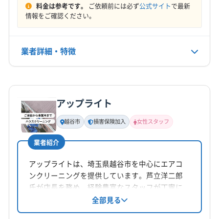
料金は参考です。
ご依頼前には必ず
公式サイト
で最新
情報をご確認ください。
業者詳細・特徴
詳細な料金表
業者情報
特徴
アップライト
基本情報
代表者名
越谷市
損害保険加入
女性スタッフ
本多
業者紹介
所在地
群馬県館林市
アップライトは、埼玉県越谷市を中心にエアコ
ンクリーニングを提供しています。芦立洋二郎
対応地域
氏が店長を務め、経験豊富なスタッフが丁寧に
比企郡嵐山町
羽生市
加須市
久喜市
熊谷市
対応。損害保険加入済みです。基本料金10,000
全部見る
円/台～で、お掃除機能付きエアコン、消臭抗菌
行田市
鴻巣市
深谷市
東松山市
本庄市