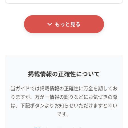
非公開
秩父郡小鹿野町
秩父郡長瀞町
秩父郡東秩父村
南埼玉郡宮代町
入間郡越生町
入間郡三芳町
詳細な料金表
業者情報
特徴
公式HP
入間郡毛呂山町
比企郡ときがわ町
比企郡滑川町
公式サイトを見る
もっと見る
比企郡吉見町
比企郡小川町
比企郡川島町
基本情報
代表者名
比企郡鳩山町
北葛飾郡松伏町
北葛飾郡杉戸町
小島大樹
北足立郡伊奈町
(東京都) 荒川区
(東京都) 渋谷区
(東京都) 新宿区
(東京都) 杉並区
(東京都) 世田谷区
所在地
(東京都) 千代田区
(東京都) 足立区
(東京都) 台東区
神奈川県秦野市下大槻192-14
(東京都) 大田区
(東京都) 中央区
(東京都) 中野区
掲載情報の正確性について
対応地域
(東京都) 板橋区
(東京都) 品川区
(東京都) 豊島区
比企郡嵐山町
さいたま市浦和区
さいたま市岩槻区
(東京都) 北区
(東京都) 練馬区
当ガイドでは掲載情報の正確性に万全を期してお
さいたま市見沼区
さいたま市桜区
さいたま市西区
りますが、万が一情報の誤りなどにお気づきの際
さいたま市大宮区
さいたま市中央区
さいたま市南区
さいたま市北区
さいたま市緑区
ふじみ野市
羽生市
は、下記ボタンよりお知らせいただけますと幸い
もっと見る
越谷市
桶川市
加須市
吉川市
久喜市
狭山市
です。
営業時間
熊谷市
戸田市
幸手市
行田市
鴻巣市
坂戸市
8:00〜22:00