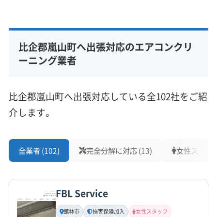
基本情報
代表者名
山口義信
比企郡嵐山町へ出張対応のエアコンクリ
所在地
埼玉県比企郡嵐山町むさし台3-15-14
ーニング業者
対応地域
比企郡嵐山町
羽生市
桶川市
加須市
狭山市
比企郡嵐山町へ出張対応している全102社をご紹
熊谷市
行田市
鴻巣市
坂戸市
上尾市
深谷市
介します。
川越市
鶴ヶ島市
東松山市
日高市
入間市
飯能市
北本市
本庄市
児玉郡上里町
児玉郡神川町
もっと見る
児玉郡美里町
大里郡寄居町
秩父郡横瀬町
全業者 (102)
完全分解に対応 (13)
女性スタッフ在
営業時間
秩父郡皆野町
秩父郡小鹿野町
秩父郡長瀞町
8:00〜19:00
秩父郡東秩父村
入間郡越生町
入間郡三芳町
入間郡毛呂山町
比企郡ときがわ町
比企郡滑川町
FBL Service
定休日
比企郡吉見町
比企郡小川町
比企郡川島町
年中無休
館林市
損害保険加入
女性スタッフ
比企郡鳩山町
(群馬県) 邑楽郡千代田町