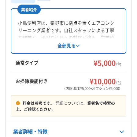
(東京都) 東久留米市
(東京都) 東村山市
(東京都) 板橋区
公式サイトを見る
(東京都) 府中市
(東京都) 武蔵村山市
(東京都) 武蔵野市
業者紹介
所在地
(東京都) 福生市
(東京都) 立川市
(東京都) 練馬区
東京都新宿区西新宿3-3-13 西新宿水間ビル6F
小島便利店は、秦野市に拠点を置くエアコンク
リーニング業者です。自社スタッフによる丁寧
対応地域
な作業と、頑固な汚れへの対応が強み。営業時
比企郡嵐山町
さいたま市浦和区
さいたま市岩槻区
間外の相談も可能で、土日祝日も対応していま
全部見る
す。防カビ・抗菌コーティングも提供し、顧客
さいたま市見沼区
さいたま市桜区
さいたま市西区
の快適な空間作りをサポート。万が一の不満に
¥5,000
さいたま市大宮区
さいたま市中央区
さいたま市南区
通常タイプ
/台
は無料での追加対応も実施する、顧客ファース
さいたま市北区
さいたま市緑区
ふじみ野市
越谷市
もっと見る
トの安心感が魅力です。
桶川市
吉川市
久喜市
狭山市
戸田市
幸手市
¥10,000
お掃除機能付き
/台
営業時間
鴻巣市
坂戸市
三郷市
志木市
春日部市
所沢市
（内訳:基本¥5,000+オプション¥5,000）
8:00〜24:00
上尾市
新座市
深谷市
川越市
川口市
草加市
料金は参考です。
詳細については、
業者名で検索の
朝霞市
鶴ヶ島市
日高市
入間市
白岡市
八潮市
定休日
上、ご確認ください。
富士見市
北本市
本庄市
蓮田市
和光市
蕨市
なし
児玉郡上里町
児玉郡神川町
児玉郡美里町
大里郡寄居町
秩父郡横瀬町
秩父郡皆野町
業者詳細・特徴
電話番号