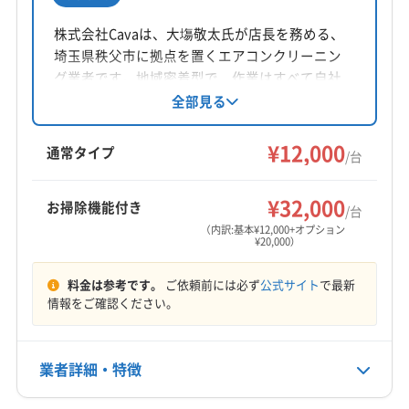
所在地
埼玉県越谷市恩間708-24
株式会社Cavaは、大塲敬太氏が店長を務める、
埼玉県秩父市に拠点を置くエアコンクリーニン
対応地域
グ業者です。地域密着型で、作業はすべて自社
比企郡嵐山町
さいたま市浦和区
さいたま市岩槻区
対応。損害保険加入済みです。女性スタッフの
全部見る
同行も可能。営業時間外や対応地域外でも相談
さいたま市見沼区
さいたま市桜区
さいたま市西区
に応じています。基本料金12,000円からで、複数
¥12,000
さいたま市大宮区
さいたま市中央区
さいたま市南区
通常タイプ
/台
台割引やオプションも充実しています。
さいたま市北区
さいたま市緑区
ふじみ野市
羽生市
もっと見る
越谷市
桶川市
加須市
吉川市
久喜市
狭山市
¥32,000
お掃除機能付き
/台
営業時間
熊谷市
戸田市
幸手市
行田市
鴻巣市
坂戸市
（内訳:基本¥12,000+オプション
¥20,000）
9:00〜18:00
三郷市
志木市
春日部市
所沢市
上尾市
新座市
深谷市
川越市
川口市
草加市
秩父市
朝霞市
料金は参考です。
ご依頼前には必ず
公式サイト
で最新
定休日
鶴ヶ島市
東松山市
日高市
入間市
白岡市
八潮市
情報をご確認ください。
なし
飯能市
富士見市
北本市
本庄市
蓮田市
和光市
蕨市
児玉郡上里町
児玉郡神川町
児玉郡美里町
電話番号
業者詳細・特徴
048-975-8618
大里郡寄居町
秩父郡横瀬町
秩父郡皆野町
秩父郡小鹿野町
秩父郡長瀞町
秩父郡東秩父村