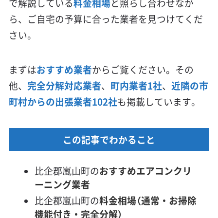
で解説している
料金相場
と照らし合わせなが
ら、ご自宅の予算に合った業者を見つけてくだ
さい。
まずは
おすすめ業者
からご覧ください。その
他、
完全分解対応業者
、
町内業者1社
、
近隣の市
町村からの出張業者102社
も掲載しています。
この記事でわかること
比企郡嵐山町の
おすすめエアコンクリ
ーニング業者
比企郡嵐山町の
料金相場（通常・お掃除
機能付き・完全分解）