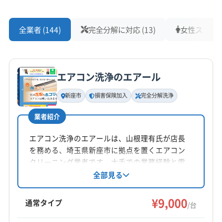
(東京都) 新島村
(東京都) 神津島村
(東京都) 杉並区
さいたま市北区
さいたま市緑区
ふじみ野市
越谷市
もっと見る
(東京都) 世田谷区
(東京都) 清瀬市
吉川市
狭山市
戸田市
坂戸市
志木市
所沢市
全業者 (144)
完全分解に対応 (13)
女性スタッフ在
(東京都) 西多摩郡奥多摩町
(東京都) 西多摩郡瑞穂町
営業時間
上尾市
新座市
川越市
川口市
朝霞市
鶴ヶ島市
(東京都) 西多摩郡日の出町
(東京都) 西多摩郡檜原村
9:00〜17:00
東松山市
日高市
入間市
飯能市
富士見市
北本市
(東京都) 西東京市
(東京都) 青ヶ島村
(東京都) 青梅市
和光市
蕨市
(東京都) 葛飾区
(東京都) 荒川区
エアコン洗浄のエアール
定休日
(東京都) 千代田区
(東京都) 足立区
(東京都) 多摩市
(東京都) 国分寺市
(東京都) 国立市
(東京都) 三鷹市
年中無休
(東京都) 台東区
(東京都) 大田区
(東京都) 大島町
(東京都) 渋谷区
(東京都) 小金井市
(東京都) 小平市
新座市
損害保険加入
完全分解洗浄
(東京都) 中央区
(東京都) 中野区
(東京都) 町田市
(東京都) 新宿区
(東京都) 杉並区
(東京都) 清瀬市
電話番号
業者紹介
(東京都) 調布市
(東京都) 東久留米市
(東京都) 東村山市
非公開
(東京都) 青梅市
(東京都) 千代田区
(東京都) 台東区
(東京都) 東大和市
(東京都) 日野市
(東京都) 八王子市
(東京都) 中央区
(東京都) 中野区
(東京都) 調布市
エアコン洗浄のエアールは、山根理有氏が店長
(東京都) 八丈島八丈町
(東京都) 板橋区
(東京都) 品川区
公式HP
を務める、埼玉県新座市に拠点を置くエアコン
(東京都) 東久留米市
(東京都) 東村山市
(東京都) 東大和市
公式サイトなし
(東京都) 府中市
(東京都) 武蔵村山市
(東京都) 武蔵野市
クリーニング業者です。大手での業務経験と電
(東京都) 板橋区
(東京都) 府中市
(東京都) 武蔵村山市
気工事士の資格を持ち、損害保険加入済み。完
(東京都) 福生市
(東京都) 文京区
(東京都) 豊島区
全部見る
(東京都) 武蔵野市
(東京都) 福生市
(東京都) 文京区
全分解洗浄や防カビ抗菌コーティングにも対応
(東京都) 北区
(東京都) 墨田区
(東京都) 目黒区
(東京都) 豊島区
(東京都) 北区
(東京都) 墨田区
しています。平日土日8:00〜19:00営業で、時間
¥9,000
(東京都) 利島村
(東京都) 立川市
(東京都) 練馬区
通常タイプ
/台
(東京都) 練馬区
外も相談可能です。