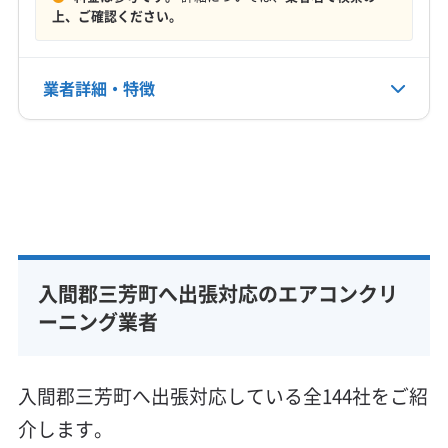
定休日
鶴ヶ島市
東松山市
日高市
入間市
白岡市
八潮市
上、ご確認ください。
なし
飯能市
富士見市
北本市
本庄市
蓮田市
和光市
蕨市
児玉郡上里町
児玉郡神川町
児玉郡美里町
電話番号
業者詳細・特徴
非公開
大里郡寄居町
秩父郡横瀬町
秩父郡皆野町
秩父郡小鹿野町
秩父郡長瀞町
秩父郡東秩父村
詳細な料金表
業者情報
特徴
公式HP
南埼玉郡宮代町
入間郡越生町
入間郡毛呂山町
公式サイトなし
比企郡ときがわ町
比企郡滑川町
比企郡吉見町
基本情報
比企郡小川町
比企郡川島町
比企郡鳩山町
代表者名
比企郡嵐山町
北葛飾郡松伏町
北葛飾郡杉戸町
鳥羽三雄
北足立郡伊奈町
(東京都) あきる野市
(東京都) 稲城市
入間郡三芳町へ出張対応のエアコンクリ
所在地
(東京都) 羽村市
(東京都) 葛飾区
(東京都) 御蔵島村
埼玉県入間郡三芳町上富1158-2
ーニング業者
(東京都) 江戸川区
(東京都) 江東区
(東京都) 港区
(東京都) 荒川区
(東京都) 国分寺市
(東京都) 国立市
対応地域
(東京都) 狛江市
(東京都) 三鷹市
(東京都) 三宅島三宅村
入間郡三芳町
さいたま市浦和区
さいたま市岩槻区
入間郡三芳町へ出張対応している全144社をご紹
(東京都) 渋谷区
(東京都) 小笠原村
(東京都) 小金井市
さいたま市見沼区
さいたま市桜区
さいたま市西区
介します。
(東京都) 小平市
(東京都) 昭島市
(東京都) 新宿区
さいたま市大宮区
さいたま市中央区
さいたま市南区