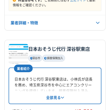
定休日
情報をご確認ください。
年末年始
電話番号
業者詳細・特徴
049-264-2773
詳細な料金表
業者情報
特徴
公式HP
公式サイトを見る
日本おそうじ代行 深谷駅東店
基本情報
代表者名
深谷市
損害保険加入
丸山康之
業者紹介
所在地
埼玉県坂戸市
日本おそうじ代行 深谷駅東店は、小林氏が店長
を務め、埼玉県深谷市を中心にエアコンクリー
対応地域
ニングを提供しています。損害保険加入済み。
入間郡三芳町
さいたま市浦和区
さいたま市岩槻区
植物性洗剤の使用や営業時間外の相談も可能で
全部見る
す。基本料金8,500円からで、お掃除機能付きエ
さいたま市見沼区
さいたま市桜区
さいたま市西区
アコンや室外機洗浄のオプションも用意。丁寧
さいたま市大宮区
さいたま市中央区
さいたま市南区