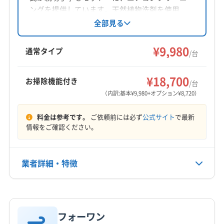
ングを提供しています。天然植物洗剤を使用
し、損害保険加入済み。営業時間外の相談も可
全部見る
能です。カビ臭除去やアレルギー対策、電気代
節約にも効果が期待できます。
¥9,980
通常タイプ
/台
¥18,700
お掃除機能付き
/台
（内訳:基本¥9,980+オプション¥8,720）
料金は参考です。
ご依頼前には必ず
公式サイト
で最新
情報をご確認ください。
業者詳細・特徴
詳細な料金表
業者情報
特徴
フォーワン
基本情報