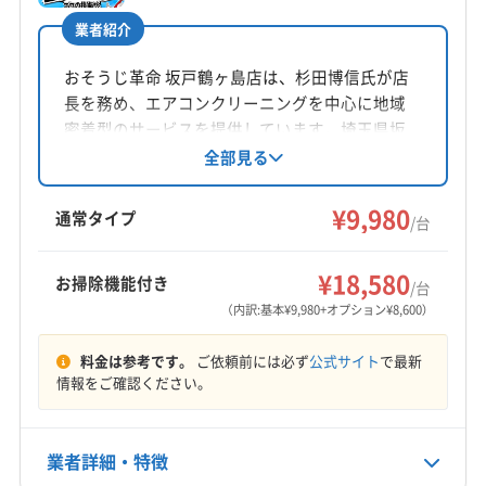
業者紹介
所在地
埼玉県新座市
おそうじ革命 坂戸鶴ヶ島店は、杉田博信氏が店
長を務め、エアコンクリーニングを中心に地域
対応地域
密着型のサービスを提供しています。埼玉県坂
入間郡三芳町
さいたま市浦和区
さいたま市岩槻区
戸市塚越に拠点を置き、9時〜18時まで年中無休
全部見る
で営業。損害保険加入、女性スタッフ同行可
さいたま市見沼区
さいたま市桜区
さいたま市西区
能、クレジットカード利用可です。基本料金の
¥9,980
さいたま市大宮区
さいたま市中央区
さいたま市南区
通常タイプ
/台
他、お掃除機能付きエアコンや室外機洗浄など
さいたま市北区
さいたま市緑区
ふじみ野市
越谷市
もっと見る
のオプションも充実。鶴ヶ島市や川越市など幅
狭山市
戸田市
坂戸市
三郷市
志木市
所沢市
¥18,580
お掃除機能付き
広いエリアに対応しています。
/台
営業時間
上尾市
新座市
川越市
川口市
草加市
朝霞市
（内訳:基本¥9,980+オプション¥8,600）
8:00〜19:00
鶴ヶ島市
東松山市
日高市
入間市
八潮市
飯能市
料金は参考です。
ご依頼前には必ず
公式サイト
で最新
富士見市
和光市
蕨市
入間郡毛呂山町
定休日
情報をご確認ください。
比企郡川島町
(東京都) 国分寺市
(東京都) 国立市
不定休
(東京都) 三鷹市
(東京都) 小金井市
(東京都) 小平市
(東京都) 杉並区
(東京都) 清瀬市
(東京都) 西東京市
業者詳細・特徴
電話番号
090-6142-6542