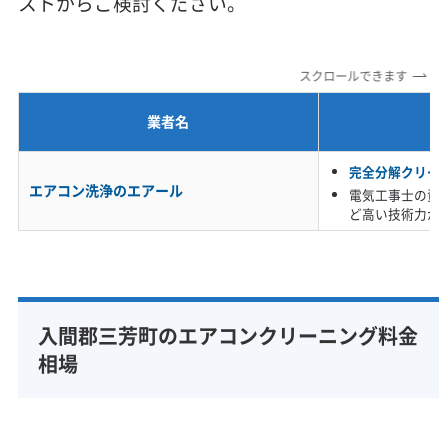
ストからご検討ください。
定額料金
複数台割引
初回割引
定期メンテナンス
当日予約可能
即日対応可能
24時間対応
土日祝日対応
スクロールできます
年末年始対応
防カビ・抗菌
消臭処理
防汚コーティング
業者名
※項目にカーソルを合わせると詳細な説明が表示されます。
完全分解クリー
エアコン洗浄のエアール
電気工事士の資
ど高い技術力が
入間郡三芳町のエアコンクリーニング料金
相場