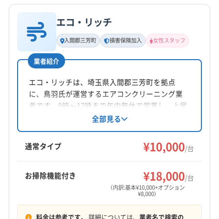
電話番号
0120-544-603
エコ・リッチ
基本情報
代表者名
入間郡三芳町
損害保険加入
女性スタッフ
公式HP
相澤洋一
公式サイトを見る
業者紹介
所在地
埼玉県入間郡三芳町藤久保301-8 ヴァンヴェ-ル3-103
エコ・リッチは、埼玉県入間郡三芳町を拠点
に、鳥羽氏が運営するエアコンクリーニング業
対応地域
者です。9時〜17時まで年中無休で営業し、上尾
入間郡三芳町
さいたま市浦和区
さいたま市岩槻区
市や川越市など埼玉県と東京都の一部エリアに
全部見る
対応。エコ洗剤を使用し、防カビ・抗菌コーテ
さいたま市見沼区
さいたま市桜区
さいたま市西区
ィングや女性スタッフ同行も可能です。損害保
¥10,000
さいたま市大宮区
さいたま市中央区
さいたま市南区
通常タイプ
/台
険加入済みで、複数台割引や消臭抗菌コート等
さいたま市北区
さいたま市緑区
ふじみ野市
羽生市
もっと見る
のオプションも用意されています。
越谷市
桶川市
加須市
吉川市
久喜市
狭山市
¥18,000
お掃除機能付き
/台
営業時間
熊谷市
戸田市
幸手市
行田市
鴻巣市
坂戸市
（内訳:基本¥10,000+オプション
¥8,000）
不明
三郷市
志木市
春日部市
所沢市
上尾市
新座市
深谷市
川越市
川口市
草加市
秩父市
朝霞市
料金は参考です。
詳細については、
業者名で検索の