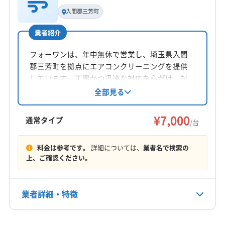
代表者名
入間郡三芳町
柴田
業者紹介
所在地
埼玉県入間郡三芳町
フォーワンは、年中無休で営業し、埼玉県入間
郡三芳町を拠点にエアコンクリーニングを提供
対応地域
しています。丁寧かつ迅速な対応を心がけ、対
入間郡三芳町
さいたま市浦和区
さいたま市岩槻区
応地域外の相談も可能です。安心と満足を届け
全部見る
るため、全力で作業に取り組んでいる点が特徴
さいたま市見沼区
さいたま市桜区
さいたま市西区
です。複数台割引もあります。
¥7,000
さいたま市大宮区
さいたま市中央区
さいたま市南区
通常タイプ
/台
さいたま市北区
さいたま市緑区
ふじみ野市
狭山市
もっと見る
戸田市
坂戸市
志木市
所沢市
上尾市
新座市
料金は参考です。
詳細については、
業者名で検索の
上、ご確認ください。
営業時間
川越市
朝霞市
鶴ヶ島市
東松山市
日高市
入間市
9:00〜20:00
飯能市
富士見市
和光市
入間郡越生町
入間郡毛呂山町
比企郡ときがわ町
比企郡滑川町
業者詳細・特徴
定休日
比企郡吉見町
比企郡小川町
比企郡川島町
-
比企郡鳩山町
(東京都) 清瀬市
(東京都) 東久留米市
詳細な料金表
業者情報
特徴