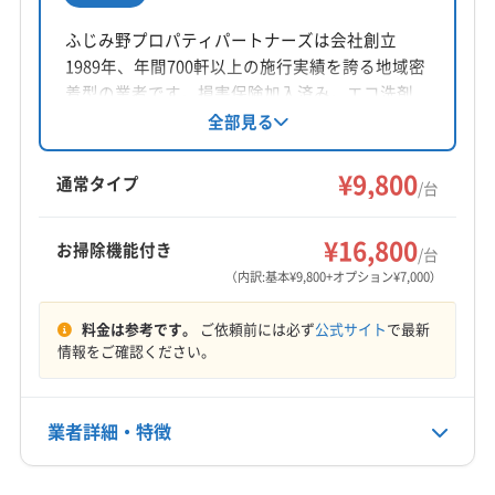
所在地
埼玉県戸田市
ふじみ野プロパティパートナーズは会社創立
1989年、年間700軒以上の施行実績を誇る地域密
対応地域
着型の業者です。損害保険加入済み。エコ洗剤
入間郡三芳町
さいたま市浦和区
さいたま市岩槻区
への切り替えも無料です。防カビ・抗菌コーテ
全部見る
ィングなどオプションも充実。丁寧な作業を心
さいたま市見沼区
さいたま市桜区
さいたま市西区
掛け、複数台割引やお得なキャンペーンも実施
¥9,800
さいたま市大宮区
さいたま市中央区
さいたま市南区
通常タイプ
/台
中です。
さいたま市北区
さいたま市緑区
ふじみ野市
羽生市
もっと見る
越谷市
桶川市
加須市
久喜市
狭山市
熊谷市
¥16,800
お掃除機能付き
/台
営業時間
戸田市
幸手市
鴻巣市
坂戸市
三郷市
志木市
（内訳:基本¥9,800+オプション¥7,000）
毎日8時〜23時
春日部市
所沢市
上尾市
新座市
深谷市
川越市
料金は参考です。
ご依頼前には必ず
公式サイト
で最新
川口市
草加市
朝霞市
鶴ヶ島市
東松山市
日高市
定休日
情報をご確認ください。
入間市
八潮市
富士見市
北本市
本庄市
蓮田市
年中無休
和光市
蕨市
大里郡寄居町
入間郡越生町
入間郡毛呂山町
比企郡ときがわ町
比企郡滑川町
業者詳細・特徴
電話番号
080-3438-1864
比企郡吉見町
比企郡小川町
比企郡川島町
比企郡鳩山町
比企郡嵐山町
北葛飾郡松伏町
詳細な料金表
業者情報
特徴