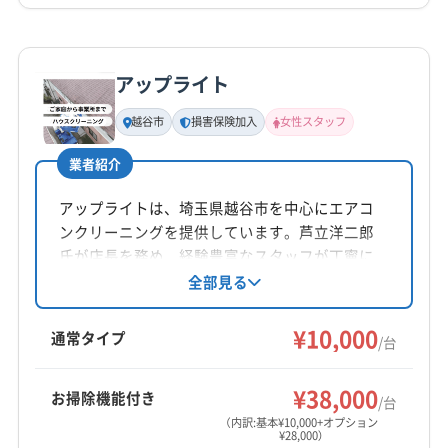
(東京都) 中野区
(東京都) 調布市
(東京都) 東久留米市
(東京都) 東村山市
(東京都) 東大和市
(東京都) 板橋区
詳細な料金表
業者情報
特徴
公式HP
(東京都) 府中市
(東京都) 武蔵村山市
(東京都) 武蔵野市
公式サイトを見る
アップライト
(東京都) 豊島区
(東京都) 北区
(東京都) 立川市
基本情報
代表者名
(東京都) 練馬区
越谷市
損害保険加入
女性スタッフ
杉田博信
業者紹介
所在地
埼玉県坂戸市塚越1119-3
アップライトは、埼玉県越谷市を中心にエアコ
ンクリーニングを提供しています。芦立洋二郎
対応地域
氏が店長を務め、経験豊富なスタッフが丁寧に
入間郡三芳町
さいたま市浦和区
さいたま市岩槻区
対応。損害保険加入済みです。基本料金10,000
全部見る
円/台～で、お掃除機能付きエアコン、消臭抗菌
さいたま市見沼区
さいたま市桜区
さいたま市西区
コート、室外機洗浄などのオプションも充実。
¥10,000
さいたま市大宮区
さいたま市中央区
さいたま市南区
通常タイプ
/台
土日祝日対応、保証付き、女性スタッフ在籍、
さいたま市北区
さいたま市緑区
ふじみ野市
桶川市
もっと見る
防カビ・抗菌コーティングが特徴です。
狭山市
熊谷市
鴻巣市
坂戸市
志木市
所沢市
¥38,000
お掃除機能付き
/台
営業時間
上尾市
川越市
秩父市
朝霞市
鶴ヶ島市
日高市
（内訳:基本¥10,000+オプション
¥28,000）
9:00〜18:00
入間市
飯能市
富士見市
本庄市
和光市