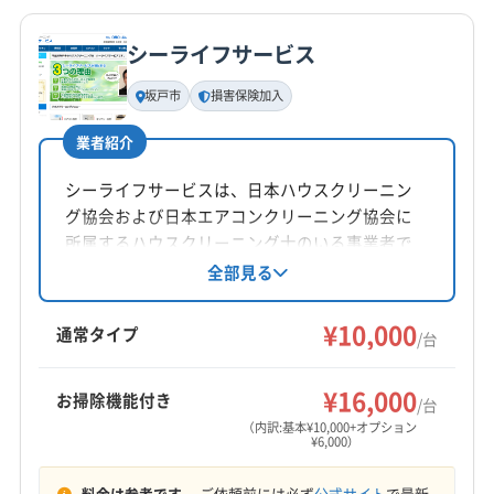
公式HP
北葛飾郡杉戸町
北足立郡伊奈町
(東京都) あきる野市
公式サイトを見る
シーライフサービス
(東京都) 羽村市
(東京都) 葛飾区
(東京都) 江戸川区
基本情報
代表者名
(東京都) 江東区
(東京都) 荒川区
(東京都) 国分寺市
坂戸市
損害保険加入
佐藤弘康
(東京都) 国立市
(東京都) 三鷹市
(東京都) 小金井市
業者紹介
(東京都) 小平市
(東京都) 昭島市
(東京都) 杉並区
所在地
(東京都) 清瀬市
(東京都) 西東京市
(東京都) 青梅市
埼玉県ふじみ野市福岡新田38-5
シーライフサービスは、日本ハウスクリーニン
(東京都) 千代田区
(東京都) 足立区
(東京都) 台東区
グ協会および日本エアコンクリーニング協会に
対応地域
(東京都) 中野区
(東京都) 調布市
(東京都) 東久留米市
所属するハウスクリーニング士のいる事業者で
入間郡三芳町
さいたま市浦和区
さいたま市見沼区
す。埼玉県坂戸市に拠点を置き、9:00〜20:00ま
全部見る
(東京都) 東村山市
(東京都) 東大和市
(東京都) 日野市
で不定休で営業。エコ洗剤を使用し、防カビ・
さいたま市桜区
さいたま市西区
さいたま市大宮区
(東京都) 板橋区
(東京都) 府中市
(東京都) 武蔵村山市
抗菌コーティングにも対応しています。損害保
¥10,000
さいたま市中央区
さいたま市南区
さいたま市北区
通常タイプ
(東京都) 武蔵野市
(東京都) 福生市
(東京都) 文京区
/台
険加入済み。複数台割引やオプションも充実し
さいたま市緑区
ふじみ野市
桶川市
狭山市
戸田市
(東京都) 豊島区
(東京都) 北区
(東京都) 練馬区
もっと見る
ています。
坂戸市
志木市
所沢市
上尾市
新座市
川越市
¥16,000
(群馬県) 館林市
(群馬県) 太田市
(群馬県) 邑楽郡千代田町
お掃除機能付き
/台
営業時間
朝霞市
鶴ヶ島市
富士見市
和光市
蕨市
(群馬県) 邑楽郡大泉町
(群馬県) 邑楽郡板倉町
（内訳:基本¥10,000+オプション
¥6,000）
10:00〜17:00
比企郡川島町
北足立郡伊奈町
(東京都) 清瀬市
(群馬県) 邑楽郡明和町
(群馬県) 邑楽郡邑楽町
料金は参考です。
ご依頼前には必ず
公式サイト
で最新