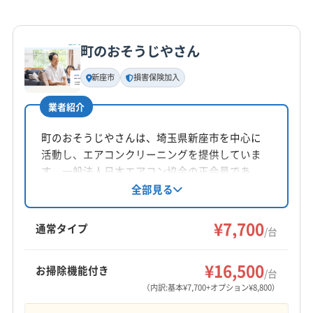
(東京都) 東村山市
(東京都) 東大和市
(東京都) 日野市
(東京都) 東大和市
(東京都) 日野市
(東京都) 八王子市
詳細な料金表
業者情報
特徴
公式HP
(東京都) 八王子市
(東京都) 板橋区
(東京都) 府中市
(東京都) 八丈島八丈町
(東京都) 板橋区
(東京都) 品川区
公式サイトを見る
(東京都) 武蔵村山市
(東京都) 武蔵野市
(東京都) 福生市
(東京都) 府中市
(東京都) 武蔵村山市
(東京都) 武蔵野市
町のおそうじやさん
基本情報
(東京都) 豊島区
(東京都) 立川市
(東京都) 練馬区
(東京都) 福生市
(東京都) 文京区
(東京都) 豊島区
代表者名
新座市
損害保険加入
大塲敬太
(東京都) 北区
(東京都) 墨田区
(東京都) 目黒区
(東京都) 利島村
(東京都) 立川市
(東京都) 練馬区
業者紹介
所在地
埼玉県秩父市大野原200-52
町のおそうじやさんは、埼玉県新座市を中心に
活動し、エアコンクリーニングを提供していま
対応地域
す。一般法人日本エアコン協会の正会員であ
入間郡三芳町
さいたま市浦和区
さいたま市岩槻区
り、損害保険にも加入済み。エコ洗剤を使用
全部見る
し、防カビ・抗菌コーティングにも対応してい
さいたま市見沼区
さいたま市桜区
さいたま市西区
ます。土日祝日も営業し、9:00〜18:00まで対応
¥7,700
さいたま市大宮区
さいたま市中央区
さいたま市南区
通常タイプ
/台
可能。2台以上の同時作業で割引があり、年中無
さいたま市北区
さいたま市緑区
ふじみ野市
羽生市
もっと見る
休で24時間以内の対応を心がけています。
越谷市
桶川市
加須市
吉川市
久喜市
狭山市
¥16,500
お掃除機能付き
/台
営業時間
熊谷市
戸田市
幸手市
行田市
鴻巣市
坂戸市
（内訳:基本¥7,700+オプション¥8,800）
9:00〜17:00
三郷市
志木市
春日部市
所沢市
上尾市
新座市