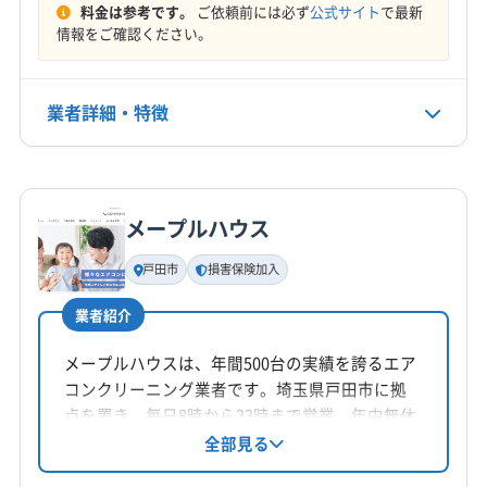
料金は参考です。
ご依頼前には必ず
公式サイト
で最新
深谷市
川越市
川口市
草加市
秩父市
朝霞市
定休日
情報をご確認ください。
鶴ヶ島市
東松山市
日高市
入間市
白岡市
八潮市
土・日・祝
飯能市
富士見市
北本市
本庄市
蓮田市
和光市
蕨市
児玉郡上里町
児玉郡神川町
児玉郡美里町
業者詳細・特徴
電話番号
0494ｰ24ｰ6076
大里郡寄居町
秩父郡横瀬町
秩父郡皆野町
秩父郡小鹿野町
秩父郡長瀞町
秩父郡東秩父村
詳細な料金表
業者情報
特徴
公式HP
南埼玉郡宮代町
入間郡越生町
入間郡毛呂山町
公式サイトを見る
メープルハウス
比企郡ときがわ町
比企郡滑川町
比企郡吉見町
基本情報
代表者名
比企郡小川町
比企郡川島町
比企郡鳩山町
戸田市
損害保険加入
望月
比企郡嵐山町
北葛飾郡松伏町
北葛飾郡杉戸町
業者紹介
北足立郡伊奈町
所在地
埼玉県新座市
メープルハウスは、年間500台の実績を誇るエア
コンクリーニング業者です。埼玉県戸田市に拠
対応地域
点を置き、毎日8時から23時まで営業、年中無休
入間郡三芳町
さいたま市桜区
さいたま市南区
で対応。エコ洗剤を使用し、防カビ・抗菌コー
全部見る
ティングも提供しています。損害保険加入済み
ふじみ野市
戸田市
志木市
所沢市
新座市
朝霞市