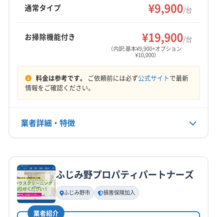
で安心のアフターケアも魅力です。
¥9,900
富士見市
和光市
蕨市
(東京都) 国分寺市
通常タイプ
/台
(東京都) 三鷹市
(東京都) 小金井市
(東京都) 小平市
もっと見る
(東京都) 杉並区
(東京都) 清瀬市
(東京都) 西東京市
¥19,900
お掃除機能付き
/台
営業時間
(東京都) 中野区
(東京都) 調布市
(東京都) 東久留米市
（内訳:基本¥9,900+オプション
¥10,000）
9:00〜18:00
(東京都) 東村山市
(東京都) 東大和市
(東京都) 板橋区
(東京都) 武蔵野市
(東京都) 豊島区
(東京都) 練馬区
料金は参考です。
ご依頼前には必ず
公式サイト
で最新
定休日
情報をご確認ください。
不定休
電話番号
業者詳細・特徴
090-2337-7723
詳細な料金表
業者情報
特徴
公式HP
公式サイトを見る
ふじみ野プロパティパートナーズ
基本情報
代表者名
ふじみ野市
損害保険加入
非公開
業者紹介