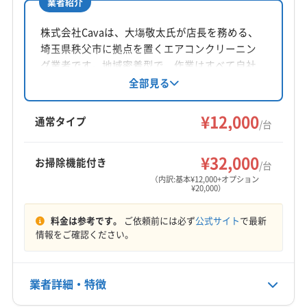
業者紹介
北足立郡伊奈町
(東京都) あきる野市
(東京都) 稲城市
所在地
(東京都) 羽村市
(東京都) 葛飾区
(東京都) 御蔵島村
東京都西東京市
株式会社Cavaは、大塲敬太氏が店長を務める、
(東京都) 江戸川区
(東京都) 江東区
(東京都) 港区
埼玉県秩父市に拠点を置くエアコンクリーニン
対応地域
(東京都) 荒川区
(東京都) 国分寺市
(東京都) 国立市
グ業者です。地域密着型で、作業はすべて自社
入間郡三芳町
さいたま市浦和区
さいたま市岩槻区
対応。損害保険加入済みです。女性スタッフの
全部見る
(東京都) 狛江市
(東京都) 三鷹市
(東京都) 三宅島三宅村
同行も可能。営業時間外や対応地域外でも相談
さいたま市見沼区
さいたま市桜区
さいたま市西区
(東京都) 渋谷区
(東京都) 小笠原村
(東京都) 小金井市
に応じています。基本料金12,000円からで、複数
¥12,000
さいたま市大宮区
さいたま市中央区
さいたま市南区
通常タイプ
(東京都) 小平市
(東京都) 昭島市
(東京都) 新宿区
/台
台割引やオプションも充実しています。
さいたま市北区
さいたま市緑区
ふじみ野市
狭山市
(東京都) 新島村
(東京都) 神津島村
(東京都) 杉並区
もっと見る
戸田市
志木市
所沢市
新座市
川越市
川口市
¥32,000
(東京都) 世田谷区
(東京都) 清瀬市
お掃除機能付き
/台
営業時間
草加市
朝霞市
鶴ヶ島市
日高市
入間市
富士見市
(東京都) 西多摩郡奥多摩町
(東京都) 西多摩郡瑞穂町
（内訳:基本¥12,000+オプション
¥20,000）
8:30〜20:00
和光市
蕨市
(東京都) あきる野市
(東京都) 稲城市
(東京都) 西多摩郡日の出町
(東京都) 西多摩郡檜原村
(東京都) 羽村市
(東京都) 国分寺市
(東京都) 国立市
(東京都) 西東京市
(東京都) 青ヶ島村
(東京都) 青梅市
料金は参考です。
ご依頼前には必ず
公式サイト
で最新
定休日
(東京都) 狛江市
(東京都) 三鷹市
(東京都) 小金井市
情報をご確認ください。
(東京都) 千代田区
(東京都) 足立区
(東京都) 多摩市
不定休
(東京都) 小平市
(東京都) 昭島市
(東京都) 杉並区
(東京都) 台東区
(東京都) 大田区
(東京都) 大島町
(東京都) 清瀬市
(東京都) 西東京市
(東京都) 青梅市
(東京都) 中央区
(東京都) 中野区
(東京都) 町田市
電話番号
業者詳細・特徴
042-454-2760
(東京都) 町田市
(東京都) 調布市
(東京都) 東久留米市
(東京都) 調布市
(東京都) 東久留米市
(東京都) 東村山市