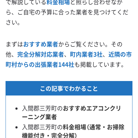
で解説している
料金相場
と照らし合わせなが
ら、ご自宅の予算に合った業者を見つけてくだ
さい。
まずは
おすすめ業者
からご覧ください。その
他、
完全分解対応業者
、
町内業者3社
、
近隣の市
町村からの出張業者144社
も掲載しています。
この記事でわかること
入間郡三芳町の
おすすめエアコンクリ
ーニング業者
入間郡三芳町の
料金相場（通常・お掃除
機能付き・完全分解）