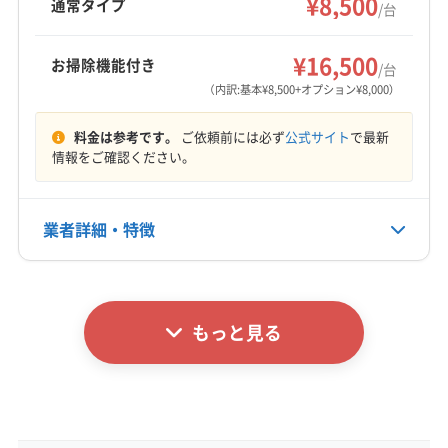
¥8,500
通常タイプ
/台
な作業で快適な空間づくりをサポートしていま
さいたま市北区
さいたま市緑区
ふじみ野市
羽生市
もっと見る
す。
桶川市
加須市
久喜市
狭山市
熊谷市
戸田市
¥16,500
お掃除機能付き
/台
営業時間
行田市
鴻巣市
坂戸市
志木市
所沢市
上尾市
（内訳:基本¥8,500+オプション¥8,000）
9:00〜20:00
新座市
深谷市
川越市
川口市
秩父市
朝霞市
料金は参考です。
ご依頼前には必ず
公式サイト
で最新
鶴ヶ島市
東松山市
日高市
入間市
飯能市
定休日
情報をご確認ください。
富士見市
北本市
本庄市
和光市
児玉郡上里町
不定休
児玉郡神川町
児玉郡美里町
大里郡寄居町
秩父郡横瀬町
秩父郡皆野町
秩父郡小鹿野町
業者詳細・特徴
電話番号
080-4464-3591
秩父郡長瀞町
秩父郡東秩父村
入間郡越生町
入間郡毛呂山町
比企郡ときがわ町
比企郡滑川町
詳細な料金表
業者情報
特徴
公式HP
比企郡吉見町
比企郡小川町
比企郡川島町
公式サイトを見る
もっと見る
比企郡鳩山町
比企郡嵐山町
北足立郡伊奈町
基本情報
代表者名
小林
所在地