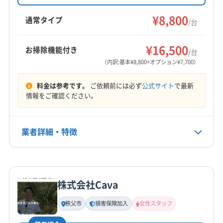
スタッフ同行可能で、損害保険加入済みです。
さいたま市見沼区
さいたま市桜区
さいたま市西区
基本料金8,800円からで、オプションで防カビ抗
¥8,800
さいたま市大宮区
さいたま市中央区
さいたま市南区
通常タイプ
/台
菌コートや室外機洗浄も対応。8:30～20:00まで
さいたま市北区
さいたま市緑区
ふじみ野市
羽生市
もっと見る
不定休で営業し、対応エリアは東京、埼玉の一
越谷市
桶川市
加須市
吉川市
久喜市
狭山市
¥16,500
お掃除機能付き
部地域です。
/台
営業時間
熊谷市
戸田市
幸手市
行田市
鴻巣市
坂戸市
（内訳:基本¥8,800+オプション¥7,700）
9:00〜18:00
三郷市
志木市
春日部市
所沢市
上尾市
新座市
料金は参考です。
ご依頼前には必ず
公式サイト
で最新
深谷市
川越市
川口市
草加市
秩父市
朝霞市
定休日
情報をご確認ください。
鶴ヶ島市
東松山市
日高市
入間市
白岡市
八潮市
なし
飯能市
富士見市
北本市
本庄市
蓮田市
和光市
蕨市
児玉郡上里町
児玉郡神川町
児玉郡美里町
業者詳細・特徴
電話番号
048-975-8618
大里郡寄居町
秩父郡横瀬町
秩父郡皆野町
秩父郡小鹿野町
秩父郡長瀞町
秩父郡東秩父村
詳細な料金表
業者情報
特徴
公式HP
南埼玉郡宮代町
入間郡越生町
入間郡毛呂山町
公式サイトを見る
株式会社Cava
比企郡ときがわ町
比企郡滑川町
比企郡吉見町
基本情報
代表者名
比企郡小川町
比企郡川島町
比企郡鳩山町
秩父市
損害保険加入
女性スタッフ
徳丘瑞生
比企郡嵐山町
北葛飾郡松伏町
北葛飾郡杉戸町