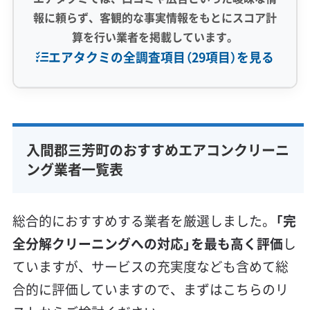
報に頼らず、客観的な事実情報をもとにスコア計
算を行い業者を掲載しています。
エアタクミの全調査項目（29項目）を見る
専門性・技術力 (9)
完全分解洗浄
部分クリーニング
実績10年以上
入間郡三芳町のおすすめエアコンクリーニ
資格保有スタッフ
家庭用エアコン
業務用エアコン
ング業者一覧表
壁掛け型
天井カセット型
お掃除機能付き
信頼性・安心感 (8)
総合的におすすめする業者を厳選しました。
「完
保証付き
アフターフォロー
女性スタッフ在籍
全分解クリーニングへの対応」を最も高く評価
し
エコ洗剤使用
アレルギー対策
ハウスダスト除去
ていますが、サービスの充実度なども含めて総
地域密着型
フランチャイズ
合的に評価していますので、まずはこちらのリ
利便性・サービス (12)