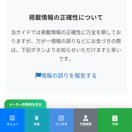
埼玉県深谷市
掲載情報の正確性について
対応地域
入間郡三芳町
さいたま市浦和区
さいたま市岩槻区
当ガイドでは掲載情報の正確性に万全を期してお
さいたま市見沼区
さいたま市桜区
さいたま市西区
りますが、万が一情報の誤りなどにお気づきの際
さいたま市大宮区
さいたま市中央区
さいたま市南区
さいたま市北区
さいたま市緑区
ふじみ野市
羽生市
は、下記ボタンよりお知らせいただけますと幸い
もっと見る
越谷市
桶川市
加須市
吉川市
久喜市
狭山市
です。
営業時間
熊谷市
戸田市
幸手市
行田市
鴻巣市
坂戸市
9:00〜18:00
三郷市
志木市
春日部市
所沢市
上尾市
新座市
情報の誤りを報告する
深谷市
川越市
川口市
草加市
秩父市
朝霞市
定休日
鶴ヶ島市
東松山市
日高市
入間市
白岡市
八潮市
不定休
飯能市
富士見市
北本市
本庄市
蓮田市
和光市
メーカー別事例を見る
蕨市
児玉郡上里町
児玉郡神川町
児玉郡美里町
電話番号
非公開
大里郡寄居町
秩父郡横瀬町
秩父郡皆野町
» 埼玉県全体の業者比較はこちら
秩父郡小鹿野町
秩父郡長瀞町
秩父郡東秩父村
メニュー
料金
インスタ
代表挨拶
予約
公式HP
南埼玉郡宮代町
入間郡越生町
入間郡毛呂山町