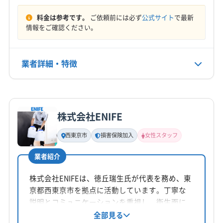
秩父郡横瀬町
秩父郡皆野町
秩父郡小鹿野町
料金は参考です。
ご依頼前には必ず
公式サイト
で最新
定休日
秩父郡長瀞町
秩父郡東秩父村
入間郡越生町
情報をご確認ください。
年中無休
入間郡毛呂山町
電話番号
業者詳細・特徴
049-284-8002
詳細な料金表
業者情報
特徴
公式HP
公式サイトを見る
株式会社ENIFE
基本情報
代表者名
西東京市
損害保険加入
女性スタッフ
芦立洋二郎
業者紹介
所在地
埼玉県越谷市恩間708-24
株式会社ENIFEは、徳丘瑞生氏が代表を務め、東
京都西東京市を拠点に活動しています。丁寧な
対応地域
説明とコミュニケーションを重視し、衛生面に
入間郡三芳町
さいたま市浦和区
さいたま市岩槻区
も配慮したエアコンクリーニングを提供。女性
全部見る