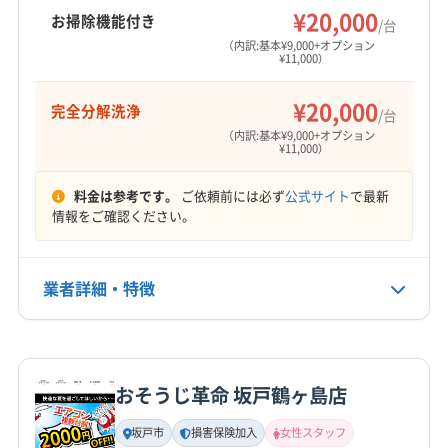
¥20,000
お掃除機能付き
/台
（内訳:基本¥9,000+オプション
¥11,000）
¥20,000
完全分解洗浄
/台
（内訳:基本¥9,000+オプション
¥11,000）
料金は参考です。
ご依頼前には必ず
公式サイト
で最新
情報をご確認ください。
業者詳細・特徴
詳細な料金表
業者情報
特徴
おそうじ革命 坂戸鶴ヶ島店
基本情報
代表者名
坂戸市
損害保険加入
女性スタッフ
山根理有