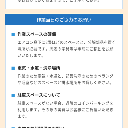
(静岡県) 静岡市清水区
(静岡県) 袋井市
(静岡県) 島田市
(静岡県) 藤枝市
(静岡県) 磐田市
(静岡県) 浜松市中央区
作業当日のご協力のお願い
(静岡県) 浜松市天竜区
(静岡県) 浜松市浜名区
(静岡県) 牧之原市
(鳥取県) 岩美郡岩美町
(鳥取県) 境港市
作業スペースの確保
(鳥取県) 西伯郡大山町
(鳥取県) 西伯郡南部町
エアコン真下に2畳ほどのスペースと、分解部品を置く
(鳥取県) 西伯郡日吉津村
(鳥取県) 西伯郡伯耆町
場所が必要です。周辺の家具等は事前にご移動をお願
(鳥取県) 倉吉市
(鳥取県) 鳥取市
(鳥取県) 東伯郡琴浦町
いいたします。
(鳥取県) 東伯郡三朝町
(鳥取県) 東伯郡湯梨浜町
電気・水道・洗浄場所
(鳥取県) 東伯郡北栄町
(鳥取県) 日野郡江府町
作業のため電気・水道と、部品洗浄のためのベランダ
(鳥取県) 日野郡日南町
(鳥取県) 日野郡日野町
や浴室などのスペースと排水場所をお貸しください。
(鳥取県) 八頭郡若桜町
(鳥取県) 八頭郡智頭町
駐車スペースについて
(鳥取県) 八頭郡八頭町
(鳥取県) 米子市
駐車スペースがない場合、近隣のコインパーキングを
利用します。その際の実費はお客様にご負担いただき
ます。