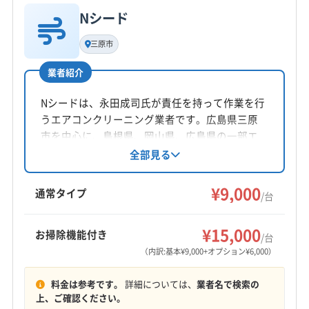
公式HP
Nシード
(岡山県) 久米郡美咲町
(岡山県) 玉野市
(岡山県) 高梁市
基本情報
公式サイトを見る
代表者名
(岡山県) 勝田郡勝央町
(岡山県) 勝田郡奈義町
三原市
大串司
(岡山県) 小田郡矢掛町
(岡山県) 新見市
業者紹介
(岡山県) 真庭郡新庄村
(岡山県) 真庭市
(岡山県) 瀬戸内市
所在地
(岡山県) 赤磐市
(岡山県) 浅口郡里庄町
(岡山県) 浅口市
静岡県浜松市東区
Nシードは、永田成司氏が責任を持って作業を行
(岡山県) 倉敷市
(岡山県) 総社市
(岡山県) 津山市
うエアコンクリーニング業者です。広島県三原
(岡山県) 都窪郡早島町
(岡山県) 苫田郡鏡野町
対応地域
市を中心に、島根県、岡山県、広島県の一部エ
(岡山県) 備前市
(岡山県) 美作市
(岡山県) 和気郡和気町
鹿足郡吉賀町
安来市
雲南市
益田市
江津市
リアに対応しています。防カビ・抗菌コーティ
全部見る
ングや土日祝日対応も可能。基本料金は9000円
(広島県) 安芸郡海田町
(広島県) 安芸郡熊野町
出雲市
松江市
大田市
浜田市
隠岐郡隠岐の島町
からで複数台割引もあります。お掃除機能付き
¥9,000
(広島県) 安芸郡坂町
(広島県) 安芸郡府中町
隠岐郡海士町
隠岐郡西ノ島町
隠岐郡知夫村
通常タイプ
/台
エアコンや室外機洗浄などのオプションも充実
(広島県) 安芸高田市
(広島県) 呉市
(広島県) 広島市安芸区
鹿足郡津和野町
仁多郡奥出雲町
飯石郡飯南町
もっと見る
しています。
(広島県) 広島市安佐南区
(広島県) 広島市安佐北区
邑智郡川本町
邑智郡美郷町
邑智郡邑南町
¥15,000
お掃除機能付き
/台
(広島県) 広島市佐伯区
(広島県) 広島市西区
営業時間
(兵庫県) たつの市
(兵庫県) 芦屋市
(兵庫県) 伊丹市
（内訳:基本¥9,000+オプション¥6,000）
8:00〜18:00
(広島県) 広島市中区
(広島県) 広島市東区
(兵庫県) 加古郡稲美町
(兵庫県) 加古郡播磨町
料金は参考です。
詳細については、
業者名で検索の
(広島県) 広島市南区
(広島県) 江田島市
(広島県) 三原市
(兵庫県) 加古川市
(兵庫県) 加西市
(兵庫県) 加東市
定休日
上、ご確認ください。
(広島県) 三次市
(広島県) 山県郡安芸太田町
(兵庫県) 高砂市
(兵庫県) 佐用郡佐用町
(兵庫県) 三田市