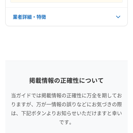
年中無休
(広島県) 山県郡北広島町
(広島県) 庄原市
(兵庫県) 三木市
(兵庫県) 宍粟市
(兵庫県) 洲本市
(広島県) 神石郡神石高原町
(広島県) 世羅郡世羅町
(兵庫県) 小野市
(兵庫県) 神戸市須磨区
業者詳細・特徴
電話番号
非公開
(広島県) 大竹市
(広島県) 竹原市
(広島県) 東広島市
(兵庫県) 神戸市垂水区
(兵庫県) 神戸市西区
(広島県) 廿日市市
(広島県) 尾道市
(広島県) 府中市
(兵庫県) 神戸市中央区
(兵庫県) 神戸市長田区
詳細な料金表
業者情報
特徴
公式HP
(広島県) 福山市
(広島県) 豊田郡大崎上島町
(兵庫県) 神戸市東灘区
(兵庫県) 神戸市灘区
公式サイトなし
(香川県) 坂出市
(鳥取県) 岩美郡岩美町
(鳥取県) 境港市
(兵庫県) 神戸市兵庫区
(兵庫県) 神戸市北区
基本情報
代表者名
(鳥取県) 西伯郡大山町
(鳥取県) 西伯郡南部町
(兵庫県) 神崎郡市川町
(兵庫県) 神崎郡神河町
永田成司
(鳥取県) 西伯郡日吉津村
(鳥取県) 西伯郡伯耆町
(兵庫県) 神崎郡福崎町
(兵庫県) 西宮市
(兵庫県) 西脇市
(鳥取県) 倉吉市
(鳥取県) 鳥取市
(鳥取県) 東伯郡琴浦町
(兵庫県) 赤穂郡上郡町
(兵庫県) 赤穂市
(兵庫県) 川西市
所在地
掲載情報の正確性について
(鳥取県) 東伯郡三朝町
(鳥取県) 東伯郡湯梨浜町
(兵庫県) 川辺郡猪名川町
(兵庫県) 相生市
広島県三原市
(鳥取県) 東伯郡北栄町
(鳥取県) 日野郡江府町
(兵庫県) 多可郡多可町
(兵庫県) 丹波市
当ガイドでは掲載情報の正確性に万全を期してお
対応地域
(鳥取県) 日野郡日南町
(鳥取県) 日野郡日野町
(兵庫県) 丹波篠山市
(兵庫県) 淡路市
(兵庫県) 朝来市
りますが、万が一情報の誤りなどにお気づきの際
鹿足郡吉賀町
安来市
雲南市
鹿足郡津和野町
(鳥取県) 八頭郡若桜町
(鳥取県) 八頭郡智頭町
(兵庫県) 南あわじ市
(兵庫県) 尼崎市
は、下記ボタンよりお知らせいただけますと幸い
仁多郡奥出雲町
飯石郡飯南町
邑智郡川本町
(鳥取県) 八頭郡八頭町
(鳥取県) 米子市
(兵庫県) 美方郡香美町
(兵庫県) 美方郡新温泉町
です。
邑智郡美郷町
邑智郡邑南町
(岡山県) 井原市
(兵庫県) 姫路市
(兵庫県) 宝塚市
(兵庫県) 豊岡市
(岡山県) 笠岡市
(岡山県) 高梁市
(岡山県) 新見市
(兵庫県) 明石市
(兵庫県) 揖保郡太子町
(兵庫県) 養父市
もっと見る