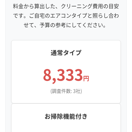
地域密着型
フランチャイズ
料金から算出した、クリーニング費用の目安
利便性・サービス (12)
です。ご自宅のエアコンタイプと照らし合わ
せて、予算の参考にしてください。
定額料金
複数台割引
初回割引
定期メンテナンス
当日予約可能
即日対応可能
24時間対応
土日祝日対応
年末年始対応
防カビ・抗菌
消臭処理
防汚コーティング
通常タイプ
※項目にカーソルを合わせると詳細な説明が表示されます。
8,333
円
(調査件数: 3社)
お掃除機能付き