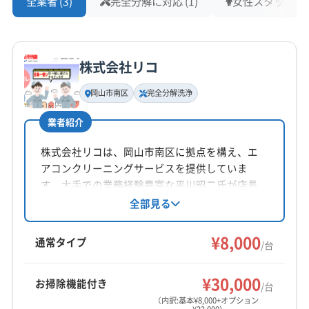
全業者 (3)
完全分解に対応 (1)
女性スタッフ在籍 
株式会社リコ
岡山市南区
完全分解洗浄
業者紹介
株式会社リコは、岡山市南区に拠点を構え、エ
アコンクリーニングサービスを提供していま
す。大手での業務経験豊富な平川昭二氏が店長
を務め、丁寧な作業と安全を心掛けています。
全部見る
基本料金一台8000円からで、複数台割引やオプ
ションも充実。土日祝日対応、完全分解クリー
¥8,000
通常タイプ
/台
ニング、防カビ・抗菌コーティングにも対応し
ています。
¥30,000
お掃除機能付き
/台
（内訳:基本¥8,000+オプション