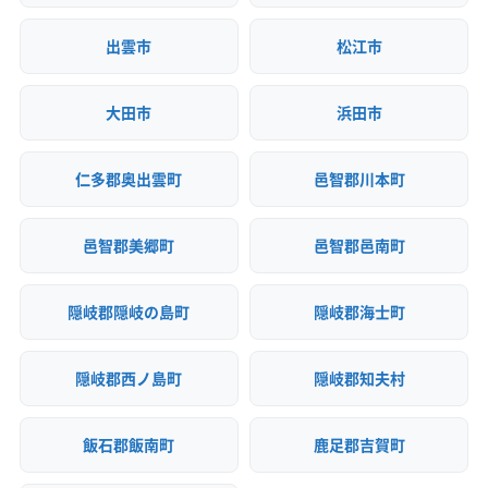
(岡山県) 浅口市
(岡山県) 倉敷市
(岡山県) 総社市
出雲市
松江市
(岡山県) 津山市
(岡山県) 都窪郡早島町
(岡山県) 苫田郡鏡野町
(岡山県) 備前市
(岡山県) 美作市
大田市
浜田市
(岡山県) 和気郡和気町
(広島県) 安芸郡海田町
(広島県) 安芸郡熊野町
(広島県) 安芸郡坂町
(広島県) 安芸郡府中町
(広島県) 安芸高田市
(広島県) 呉市
仁多郡奥出雲町
邑智郡川本町
(広島県) 広島市安芸区
(広島県) 広島市安佐南区
(広島県) 広島市安佐北区
(広島県) 広島市佐伯区
邑智郡美郷町
邑智郡邑南町
(広島県) 広島市西区
(広島県) 広島市中区
(広島県) 広島市東区
(広島県) 広島市南区
隠岐郡隠岐の島町
隠岐郡海士町
(広島県) 江田島市
(広島県) 三原市
(広島県) 三次市
(広島県) 山県郡安芸太田町
(広島県) 山県郡北広島町
隠岐郡西ノ島町
隠岐郡知夫村
(広島県) 庄原市
(広島県) 神石郡神石高原町
(広島県) 世羅郡世羅町
(広島県) 大竹市
(広島県) 竹原市
飯石郡飯南町
鹿足郡吉賀町
(広島県) 東広島市
(広島県) 廿日市市
(広島県) 尾道市
(広島県) 府中市
(広島県) 福山市