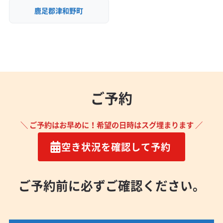
鹿足郡津和野町
(広島県) 豊田郡大崎上島町
(愛知県) あま市
(愛知県) みよし市
(愛知県) 愛西市
(愛知県) 愛知郡東郷町
(愛知県) 安城市
(愛知県) 一宮市
(愛知県) 稲沢市
(愛知県) 岡崎市
(愛知県) 海部郡蟹江町
(愛知県) 海部郡大治町
(愛知県) 海部郡飛島村
(愛知県) 額田郡幸田町
(愛知県) 蒲郡市
(愛知県) 刈谷市
ご予約
(愛知県) 岩倉市
(愛知県) 犬山市
(愛知県) 江南市
(愛知県) 高浜市
(愛知県) 春日井市
(愛知県) 小牧市
(愛知県) 常滑市
(愛知県) 新城市
(愛知県) 瀬戸市
＼ ご予約はお早めに！希望の日時はスグ埋まります ／
(愛知県) 清須市
(愛知県) 西春日井郡豊山町
空き状況を確認して予約
(愛知県) 西尾市
(愛知県) 大府市
(愛知県) 丹羽郡大口町
(愛知県) 丹羽郡扶桑町
(愛知県) 知多郡阿久比町
(愛知県) 知多郡東浦町
(愛知県) 知多郡南知多町
ご予約前に必ずご確認ください。
(愛知県) 知多郡美浜町
(愛知県) 知多郡武豊町
(愛知県) 知多市
(愛知県) 知立市
(愛知県) 長久手市
(愛知県) 津島市
(愛知県) 田原市
(愛知県) 東海市