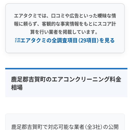
エアタクミでは、口コミや広告といった曖昧な情
報に頼らず、客観的な事実情報をもとにスコア計
算を行い業者を掲載しています。
エアタクミの全調査項目（29項目）を見る
専門性・技術力 (9)
完全分解洗浄
部分クリーニング
実績10年以上
鹿足郡吉賀町のエアコンクリーニング料金
資格保有スタッフ
家庭用エアコン
業務用エアコン
相場
壁掛け型
天井カセット型
お掃除機能付き
信頼性・安心感 (8)
保証付き
アフターフォロー
女性スタッフ在籍
エコ洗剤使用
アレルギー対策
ハウスダスト除去
鹿足郡吉賀町で対応可能な業者（全3社）の公開