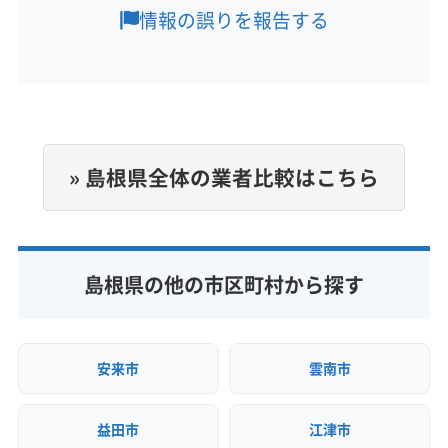
情報の誤りを報告する
(岡山県) 浅口市
(岡山県) 倉敷市
(岡山県) 総社市
(山口県) 阿武郡阿武町
(山口県) 宇部市
(山口県) 下関市
営業時間
(広島県) 安芸郡海田町
(広島県) 安芸郡熊野町
(山口県) 下松市
(山口県) 岩国市
(山口県) 玖珂郡和木町
7:00〜21:00
(広島県) 安芸郡坂町
(広島県) 安芸郡府中町
(山口県) 熊毛郡上関町
(山口県) 熊毛郡田布施町
(広島県) 安芸高田市
(広島県) 呉市
(広島県) 広島市安芸区
(山口県) 熊毛郡平生町
(山口県) 光市
(山口県) 山口市
定休日
(広島県) 広島市安佐南区
(広島県) 広島市安佐北区
(山口県) 山陽小野田市
(山口県) 周南市
なし
(広島県) 広島市佐伯区
(広島県) 広島市西区
(山口県) 大島郡周防大島町
(山口県) 長門市
(山口県) 萩市
» 島根県全体の業者比較はこちら
(広島県) 広島市中区
(広島県) 広島市東区
(山口県) 美祢市
(山口県) 防府市
(山口県) 柳井市
電話番号
非公開
(広島県) 広島市南区
(広島県) 江田島市
(広島県) 三原市
(岡山県) 井原市
(岡山県) 英田郡西粟倉村
(広島県) 三次市
(広島県) 山県郡安芸太田町
(岡山県) 岡山市中区
(岡山県) 岡山市東区
公式HP
(広島県) 山県郡北広島町
(広島県) 庄原市
(岡山県) 岡山市南区
(岡山県) 岡山市北区
島根県の他の市区町村から探す
公式サイトなし
(広島県) 神石郡神石高原町
(広島県) 世羅郡世羅町
(岡山県) 加賀郡吉備中央町
(岡山県) 笠岡市
(広島県) 大竹市
(広島県) 竹原市
(広島県) 東広島市
(岡山県) 久米郡久米南町
(岡山県) 久米郡美咲町
(広島県) 廿日市市
(広島県) 尾道市
(広島県) 府中市
(岡山県) 玉野市
(岡山県) 高梁市
(岡山県) 勝田郡勝央町
安来市
雲南市
(広島県) 福山市
(広島県) 豊田郡大崎上島町
(岡山県) 勝田郡奈義町
(岡山県) 小田郡矢掛町
(岡山県) 新見市
(岡山県) 真庭郡新庄村
(岡山県) 真庭市
益田市
江津市
(岡山県) 瀬戸内市
(岡山県) 赤磐市
(岡山県) 浅口郡里庄町