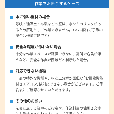
作業をお断りするケース
(愛知県) 日進市
(愛知県) 半田市
(愛知県) 尾張旭市
(愛知県) 碧南市
(愛知県) 豊橋市
(愛知県) 豊川市
水に弱い壁材の場合
(愛知県) 豊田市
(愛知県) 豊明市
(愛知県) 北設楽郡設楽町
漆喰・珪藻土・布製などの壁は、水シミのリスクがあ
(愛知県) 北設楽郡東栄町
(愛知県) 北設楽郡豊根村
るため原則として作業できません。（※お客様ご了承の
(愛知県) 北名古屋市
(愛知県) 名古屋市港区
場合は作業可能です）
(愛知県) 名古屋市守山区
(愛知県) 名古屋市昭和区
安全な環境が作れない場合
(愛知県) 名古屋市瑞穂区
(愛知県) 名古屋市西区
十分な作業スペースが確保できない、高所で危険が伴
(愛知県) 名古屋市千種区
(愛知県) 名古屋市中区
うなど、安全な作業が困難だと判断した場合。
(愛知県) 名古屋市中川区
(愛知県) 名古屋市中村区
(愛知県) 名古屋市天白区
(愛知県) 名古屋市東区
対応できない機種
(愛知県) 名古屋市南区
(愛知県) 名古屋市熱田区
一部の特殊な機種や、構造上分解が困難な「お掃除機能
付きエアコン」は対応できない場合がございます。ご予
(愛知県) 名古屋市北区
(愛知県) 名古屋市名東区
約後にご確認させていただきます。
(愛知県) 名古屋市緑区
(愛知県) 弥富市
(静岡県) 掛川市
(静岡県) 菊川市
(静岡県) 湖西市
(静岡県) 御前崎市
その他のお願い
(静岡県) 周智郡森町
(静岡県) 榛原郡吉田町
法令に反する駐車のご指定や、作業料金の値引き交渉
(静岡県) 静岡市葵区
(静岡県) 静岡市駿河区
はお受けできかねますので、ご了承ください。