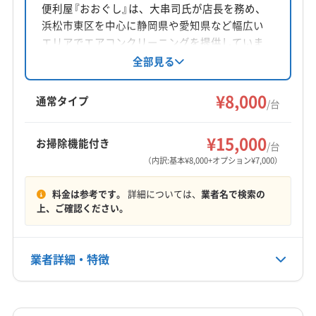
岡山県岡山市南区福富西2-6-3 ラ-パルテ-ル福富弐番館
便利屋『おおぐし』は、大串司氏が店長を務め、
232
浜松市東区を中心に静岡県や愛知県など幅広い
エリアでエアコンクリーニングを提供していま
対応地域
す。損害保険加入済み。基本料金は8000円/台
全部見る
鹿足郡吉賀町
安来市
雲南市
益田市
江津市
で、お掃除機能付きは7000円/台。土日祝日も対
応可能で、防カビ抗菌コーティングも実施。丁
出雲市
松江市
大田市
浜田市
隠岐郡隠岐の島町
¥8,000
通常タイプ
/台
寧な作業とアフターフォローが魅力です。
隠岐郡海士町
隠岐郡西ノ島町
隠岐郡知夫村
鹿足郡津和野町
仁多郡奥出雲町
飯石郡飯南町
もっと見る
¥15,000
お掃除機能付き
/台
邑智郡川本町
邑智郡美郷町
邑智郡邑南町
（内訳:基本¥8,000+オプション¥7,000）
営業時間
(兵庫県) たつの市
(兵庫県) 加古川市
10:00〜19:00
料金は参考です。
詳細については、
業者名で検索の
(兵庫県) 佐用郡佐用町
(兵庫県) 赤穂郡上郡町
上、ご確認ください。
(兵庫県) 赤穂市
(兵庫県) 相生市
(兵庫県) 姫路市
定休日
(兵庫県) 揖保郡太子町
(岡山県) 井原市
年中無休
(岡山県) 英田郡西粟倉村
(岡山県) 岡山市中区
業者詳細・特徴
(岡山県) 岡山市東区
(岡山県) 岡山市南区
電話番号
090-3459-0247
(岡山県) 岡山市北区
(岡山県) 加賀郡吉備中央町
詳細な料金表
業者情報
特徴
(岡山県) 笠岡市
(岡山県) 久米郡久米南町