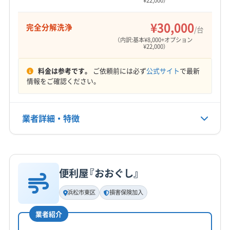
¥22,000）
¥30,000
完全分解洗浄
/台
（内訳:基本¥8,000+オプション
¥22,000）
料金は参考です。
ご依頼前には必ず
公式サイト
で最新
情報をご確認ください。
業者詳細・特徴
詳細な料金表
業者情報
特徴
便利屋『おおぐし』
基本情報
代表者名
浜松市東区
損害保険加入
平川昭二
業者紹介
所在地