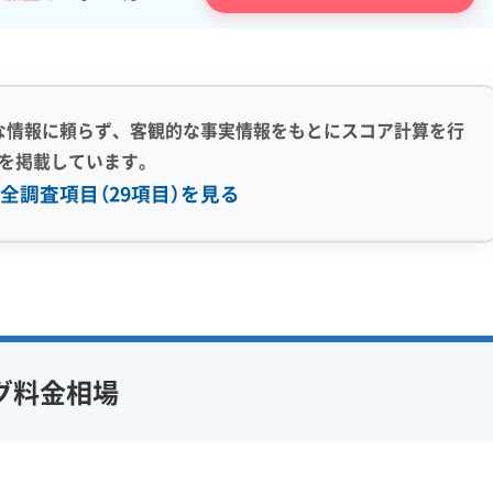
な情報に頼らず、客観的な事実情報をもとにスコア計算を行
を掲載しています。
全調査項目（29項目）を見る
感 (8)
利便性・サービス (12)
アフターフォロー
定額料金
複数台割引
初回割引
フ在籍
エコ洗剤使用
定期メンテナンス
当日予約可能
グ料金相場
対策
ハウスダスト除去
即日対応可能
24時間対応
フランチャイズ
土日祝日対応
年末年始対応
防カビ・抗菌
消臭処理