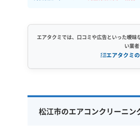
エアタクミでは、口コミや広告といった曖昧
い業者
エアタクミの
専門性・技術力 (9)
信頼性・安心
完全分解洗浄
部分クリーニング
保証付き
実績10年以上
資格保有スタッフ
女性スタッ
松江市のエアコンクリーニン
家庭用エアコン
業務用エアコン
アレルギー
壁掛け型
天井カセット型
地域密着型
お掃除機能付き