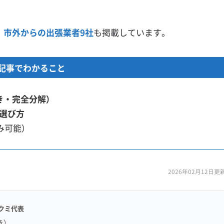
、
市外からの出張業者9社
も掲載しています。
記事でわかること
き・完全分解）
選び方
み可能）
2026年02月12日更
クミ代表
き）