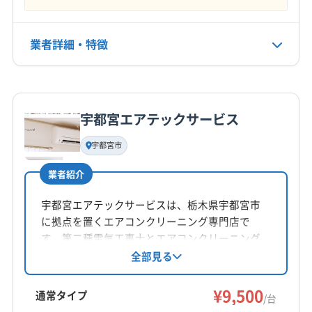
(東京都) 板橋区
(東京都) 品川区
(東京都) 府中市
(埼玉県) 入間郡毛呂山町
(埼玉県) 入間市
(埼玉県) 白岡市
(東京都) 武蔵村山市
(東京都) 武蔵野市
(東京都) 福生市
(埼玉県) 八潮市
(埼玉県) 飯能市
公式HP
(東京都) 文京区
(東京都) 豊島区
(東京都) 北区
業者詳細・特徴
公式サイトなし
(埼玉県) 比企郡ときがわ町
(埼玉県) 比企郡滑川町
(東京都) 墨田区
(東京都) 目黒区
(東京都) 立川市
(埼玉県) 比企郡吉見町
(埼玉県) 比企郡小川町
(東京都) 練馬区
(神奈川県) 愛甲郡愛川町
詳細な料金表
業者情報
特徴
(埼玉県) 比企郡川島町
(埼玉県) 比企郡鳩山町
(神奈川県) 愛甲郡清川村
(神奈川県) 綾瀬市
(埼玉県) 比企郡嵐山町
(埼玉県) 富士見市
宇都宮エアテックサービス
(神奈川県) 伊勢原市
(神奈川県) 横須賀市
基本情報
(埼玉県) 北葛飾郡松伏町
(埼玉県) 北葛飾郡杉戸町
代表者名
(神奈川県) 横浜市旭区
(神奈川県) 横浜市磯子区
(埼玉県) 北足立郡伊奈町
(埼玉県) 北本市
(埼玉県) 本庄市
宇都宮市
下田雄弥
(神奈川県) 横浜市栄区
(神奈川県) 横浜市金沢区
(埼玉県) 蓮田市
(埼玉県) 和光市
(埼玉県) 蕨市
業者紹介
(神奈川県) 横浜市戸塚区
(神奈川県) 横浜市港南区
(東京都) あきる野市
(東京都) 稲城市
(東京都) 羽村市
所在地
(神奈川県) 横浜市港北区
(神奈川県) 横浜市神奈川区
栃木県下都賀郡壬生町緑町3-1-13
(東京都) 葛飾区
(東京都) 御蔵島村
(東京都) 江戸川区
宇都宮エアテックサービスは、栃木県宇都宮市
(神奈川県) 横浜市瀬谷区
(神奈川県) 横浜市西区
に拠点を置くエアコンクリーニング専門店で
(東京都) 江東区
(東京都) 港区
(東京都) 荒川区
(神奈川県) 横浜市青葉区
(神奈川県) 横浜市泉区
対応地域
す。第二種電気工事士とエアコンクリーニング
(東京都) 国分寺市
(東京都) 国立市
(東京都) 狛江市
芳賀郡芳賀町
さくら市
宇都宮市
下野市
佐野市
士の資格を持つプロが、丁寧な作業を提供。家
(神奈川県) 横浜市中区
(神奈川県) 横浜市鶴見区
全部見る
(東京都) 三鷹市
(東京都) 三宅島三宅村
(東京都) 渋谷区
庭用から事業所用まで対応し、損害保険加入済
鹿沼市
小山市
真岡市
足利市
大田原市
栃木市
(神奈川県) 横浜市都筑区
(神奈川県) 横浜市南区
(東京都) 小笠原村
(東京都) 小金井市
(東京都) 小平市
みです。消臭抗菌コートなどのオプションも用
¥9,500
那須烏山市
那須塩原市
日光市
矢板市
(神奈川県) 横浜市保土ケ谷区
(神奈川県) 横浜市緑区
通常タイプ
/台
(東京都) 昭島市
(東京都) 新宿区
(東京都) 新島村
意。宇都宮市とその周辺地域で、確かな技術と
塩谷郡塩谷町
塩谷郡高根沢町
下都賀郡壬生町