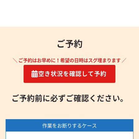
(茨城県) 牛久市
(茨城県) 結城郡八千代町
(茨城県) 結城市
(茨城県) 古河市
(茨城県) 行方市
(茨城県) 高萩市
(茨城県) 坂東市
(茨城県) 桜川市
(茨城県) 鹿嶋市
(茨城県) 取手市
(茨城県) 守谷市
(茨城県) 小美玉市
(茨城県) 常総市
(茨城県) 常陸太田市
(茨城県) 常陸大宮市
ご予約
(茨城県) 神栖市
(茨城県) 水戸市
(茨城県) 石岡市
(茨城県) 筑西市
(茨城県) 潮来市
(茨城県) 土浦市
＼ ご予約はお早めに！希望の日時はスグ埋まります ／
(茨城県) 東茨城郡茨城町
(茨城県) 東茨城郡城里町
空き状況を確認して予約
(茨城県) 東茨城郡大洗町
(茨城県) 那珂郡東海村
(茨城県) 那珂市
(茨城県) 日立市
(茨城県) 鉾田市
(茨城県) 北茨城市
(茨城県) 北相馬郡利根町
ご予約前に必ずご確認ください。
(茨城県) 龍ケ崎市
作業をお断りするケース