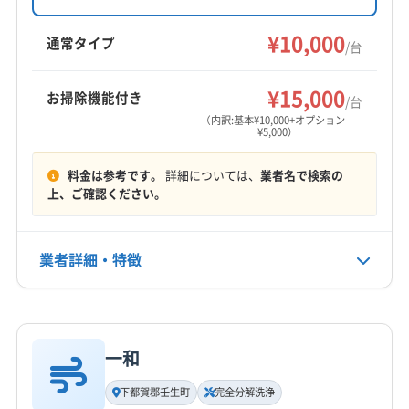
(埼玉県) 志木市
(埼玉県) 児玉郡上里町
(千葉県) 千葉市若葉区
(千葉県) 千葉市中央区
業をモットーに、エアコンクリーニングを提供
鹿沼市
小山市
真岡市
足利市
大田原市
栃木市
(埼玉県) 児玉郡神川町
(埼玉県) 児玉郡美里町
しています。土日祝日も対応可能で、防カビ・
(千葉県) 千葉市美浜区
(千葉県) 千葉市緑区
¥10,000
那須烏山市
那須塩原市
日光市
矢板市
通常タイプ
/台
(埼玉県) 春日部市
(埼玉県) 所沢市
(埼玉県) 上尾市
抗菌コーティングも行っています。
(千葉県) 船橋市
(千葉県) 匝瑳市
(千葉県) 袖ケ浦市
塩谷郡塩谷町
塩谷郡高根沢町
下都賀郡壬生町
もっと見る
(埼玉県) 新座市
(埼玉県) 深谷市
(埼玉県) 川越市
(千葉県) 大網白里市
(千葉県) 銚子市
下都賀郡野木町
河内郡上三川町
那須郡那珂川町
¥15,000
お掃除機能付き
/台
(埼玉県) 川口市
(埼玉県) 草加市
(埼玉県) 大里郡寄居町
(千葉県) 長生郡一宮町
(千葉県) 長生郡長生村
営業時間
那須郡那須町
芳賀郡益子町
芳賀郡市貝町
（内訳:基本¥10,000+オプション
(埼玉県) 秩父郡横瀬町
(埼玉県) 秩父郡皆野町
¥5,000）
9:00〜18:00
(千葉県) 長生郡長南町
(千葉県) 長生郡長柄町
芳賀郡茂木町
(埼玉県) 秩父郡小鹿野町
(埼玉県) 秩父郡長瀞町
(千葉県) 長生郡白子町
(千葉県) 長生郡睦沢町
料金は参考です。
詳細については、
業者名で検索の
(埼玉県) 秩父郡東秩父村
(埼玉県) 秩父市
(埼玉県) 朝霞市
定休日
(千葉県) 東金市
(千葉県) 南房総市
(千葉県) 柏市
上、ご確認ください。
不定休
(埼玉県) 鶴ヶ島市
(埼玉県) 東松山市
(千葉県) 白井市
(千葉県) 八街市
(千葉県) 八千代市
(埼玉県) 南埼玉郡宮代町
(埼玉県) 日高市
(千葉県) 富津市
(千葉県) 富里市
(千葉県) 茂原市
電話番号
(埼玉県) 入間郡越生町
(埼玉県) 入間郡三芳町
業者詳細・特徴
(千葉県) 木更津市
(千葉県) 野田市
(千葉県) 流山市
非公開
(埼玉県) 入間郡毛呂山町
(埼玉県) 入間市
(埼玉県) 白岡市
(埼玉県) さいたま市浦和区
(埼玉県) さいたま市岩槻区
(埼玉県) 八潮市
(埼玉県) 飯能市
詳細な料金表
業者情報
特徴
公式HP
(埼玉県) さいたま市見沼区
(埼玉県) さいたま市桜区
公式サイトなし
(埼玉県) 比企郡ときがわ町
(埼玉県) 比企郡滑川町
(埼玉県) さいたま市西区
(埼玉県) さいたま市大宮区
一和
(埼玉県) 比企郡吉見町
(埼玉県) 比企郡小川町
基本情報
(埼玉県) さいたま市中央区
(埼玉県) さいたま市南区
代表者名
(埼玉県) 比企郡川島町
(埼玉県) 比企郡鳩山町
下都賀郡壬生町
完全分解洗浄
(埼玉県) さいたま市北区
(埼玉県) さいたま市緑区
杉本克己