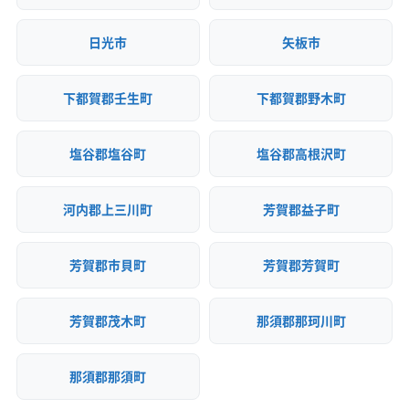
(茨城県) 北茨城市
(茨城県) 北相馬郡利根町
(群馬県) 吾妻郡嬬恋村
(群馬県) 吾妻郡東吾妻町
(茨城県) 龍ケ崎市
(群馬県) 高崎市
(群馬県) 佐波郡玉村町
(群馬県) 渋川市
日光市
矢板市
(群馬県) 沼田市
(群馬県) 前橋市
(群馬県) 多野郡上野村
(群馬県) 多野郡神流町
(群馬県) 太田市
(群馬県) 藤岡市
下都賀郡壬生町
下都賀郡野木町
(群馬県) 富岡市
(群馬県) 北群馬郡吉岡町
(群馬県) 北群馬郡榛東村
(群馬県) 邑楽郡千代田町
塩谷郡塩谷町
塩谷郡高根沢町
(群馬県) 邑楽郡大泉町
(群馬県) 邑楽郡板倉町
(群馬県) 邑楽郡明和町
(群馬県) 邑楽郡邑楽町
河内郡上三川町
芳賀郡益子町
(群馬県) 利根郡みなかみ町
(群馬県) 利根郡昭和村
(群馬県) 利根郡川場村
(群馬県) 利根郡片品村
芳賀郡市貝町
芳賀郡芳賀町
(茨城県) かすみがうら市
(茨城県) つくばみらい市
(茨城県) つくば市
(茨城県) ひたちなか市
(茨城県) 稲敷郡阿見町
(茨城県) 稲敷郡河内町
芳賀郡茂木町
那須郡那珂川町
(茨城県) 稲敷郡美浦村
(茨城県) 稲敷市
(茨城県) 猿島郡境町
(茨城県) 猿島郡五霞町
那須郡那須町
(茨城県) 下妻市
(茨城県) 笠間市
(茨城県) 久慈郡大子町