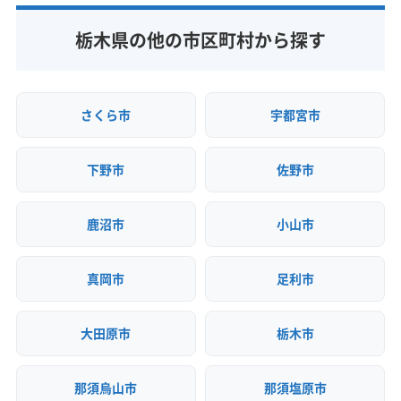
(茨城県) かすみがうら市
(茨城県) つくばみらい市
(神奈川県) 川崎市高津区
(神奈川県) 川崎市川崎区
(茨城県) つくば市
(茨城県) ひたちなか市
(神奈川県) 川崎市多摩区
(神奈川県) 川崎市中原区
栃木県の他の市区町村から探す
(茨城県) 稲敷郡阿見町
(茨城県) 稲敷郡河内町
(神奈川県) 川崎市麻生区
(神奈川県) 相模原市中央区
(茨城県) 稲敷郡美浦村
(茨城県) 稲敷市
(神奈川県) 相模原市南区
(神奈川県) 相模原市緑区
(茨城県) 猿島郡境町
(茨城県) 猿島郡五霞町
(神奈川県) 足柄下郡真鶴町
(神奈川県) 足柄下郡湯河原町
さくら市
宇都宮市
(茨城県) 下妻市
(茨城県) 笠間市
(茨城県) 久慈郡大子町
(神奈川県) 足柄下郡箱根町
(神奈川県) 足柄上郡開成町
(茨城県) 牛久市
(茨城県) 結城郡八千代町
(茨城県) 結城市
(神奈川県) 足柄上郡山北町
(神奈川県) 足柄上郡松田町
下野市
佐野市
(茨城県) 古河市
(茨城県) 行方市
(茨城県) 高萩市
(神奈川県) 足柄上郡大井町
(神奈川県) 足柄上郡中井町
(茨城県) 坂東市
(茨城県) 桜川市
(茨城県) 鹿嶋市
(神奈川県) 大和市
(神奈川県) 中郡大磯町
鹿沼市
小山市
(茨城県) 取手市
(茨城県) 守谷市
(茨城県) 小美玉市
(神奈川県) 中郡二宮町
(神奈川県) 藤沢市
(茨城県) 常総市
(茨城県) 常陸太田市
(茨城県) 常陸大宮市
(神奈川県) 南足柄市
(神奈川県) 平塚市
(群馬県) みどり市
(茨城県) 神栖市
(茨城県) 水戸市
(茨城県) 石岡市
真岡市
足利市
(群馬県) 安中市
(群馬県) 伊勢崎市
(茨城県) 筑西市
(茨城県) 潮来市
(茨城県) 土浦市
(群馬県) 甘楽郡下仁田町
(群馬県) 甘楽郡甘楽町
(茨城県) 東茨城郡茨城町
(茨城県) 東茨城郡城里町
大田原市
栃木市
(群馬県) 甘楽郡南牧村
(群馬県) 館林市
(群馬県) 桐生市
(茨城県) 東茨城郡大洗町
(茨城県) 那珂郡東海村
(群馬県) 吾妻郡高山村
(群馬県) 吾妻郡草津町
(茨城県) 那珂市
(茨城県) 日立市
(茨城県) 鉾田市
(群馬県) 吾妻郡中之条町
(群馬県) 吾妻郡長野原町
那須烏山市
那須塩原市