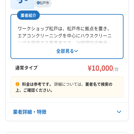
松戸市
後藤義央
業者紹介
所在地
栃木県関堀町489
ワークショップ松戸は、松戸市に拠点を置き、
エアコンクリーニングを中心にハウスクリーニ
対応地域
ングを提供する事業者です。24時間年中無休
芳賀郡芳賀町
さくら市
宇都宮市
下野市
佐野市
で、茨城県、栃木県、群馬県、埼玉県、千葉
全部見る
県、東京都、神奈川県と幅広いエリアに対応。
鹿沼市
小山市
真岡市
足利市
大田原市
栃木市
土日祝日も対応可能で、家の困り事を解決しま
¥10,000
那須烏山市
那須塩原市
日光市
矢板市
通常タイプ
/台
す。
塩谷郡塩谷町
塩谷郡高根沢町
下都賀郡壬生町
もっと見る
下都賀郡野木町
河内郡上三川町
那須郡那珂川町
料金は参考です。
詳細については、
業者名で検索の
上、ご確認ください。
営業時間
那須郡那須町
芳賀郡益子町
芳賀郡市貝町
24時間365日
芳賀郡茂木町
業者詳細・特徴
定休日
年中無休
詳細な料金表
業者情報
特徴