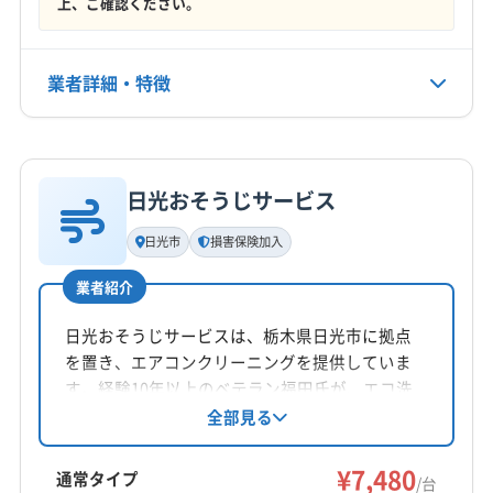
(千葉県) 夷隅郡大多喜町
(千葉県) 印西市
上、ご確認ください。
年中無休
(千葉県) 印旛郡栄町
(千葉県) 印旛郡酒々井町
(千葉県) 浦安市
(千葉県) 我孫子市
(千葉県) 鎌ケ谷市
電話番号
業者詳細・特徴
非公開
(千葉県) 鴨川市
(千葉県) 館山市
(千葉県) 君津市
(千葉県) 香取郡神崎町
(千葉県) 香取郡多古町
詳細な料金表
業者情報
特徴
公式HP
(千葉県) 香取郡東庄町
(千葉県) 香取市
(千葉県) 佐倉市
公式サイトなし
(千葉県) 山武郡横芝光町
(千葉県) 山武郡九十九里町
日光おそうじサービス
基本情報
(千葉県) 山武郡芝山町
(千葉県) 山武市
(千葉県) 四街道市
代表者名
日光市
損害保険加入
(千葉県) 市原市
(千葉県) 市川市
(千葉県) 習志野市
坂田
(千葉県) 勝浦市
(千葉県) 松戸市
(千葉県) 成田市
業者紹介
所在地
(千葉県) 千葉市稲毛区
(千葉県) 千葉市花見川区
群馬県前橋市
日光おそうじサービスは、栃木県日光市に拠点
(千葉県) 千葉市若葉区
(千葉県) 千葉市中央区
を置き、エアコンクリーニングを提供していま
(千葉県) 千葉市美浜区
(千葉県) 千葉市緑区
対応地域
す。経験10年以上のベテラン福田氏が、エコ洗
(千葉県) 船橋市
(千葉県) 匝瑳市
(千葉県) 袖ケ浦市
芳賀郡芳賀町
さくら市
宇都宮市
下野市
佐野市
剤を使用し、損害保険にも加入済み。防カビ・
全部見る
(千葉県) 大網白里市
(千葉県) 銚子市
抗菌コーティングにも対応し、小さなお子様や
鹿沼市
小山市
真岡市
足利市
大田原市
栃木市
(千葉県) 長生郡一宮町
(千葉県) 長生郡長生村
ペットがいる家庭でも安心して利用できます。
¥7,480
那須烏山市
那須塩原市
日光市
矢板市
通常タイプ
/台