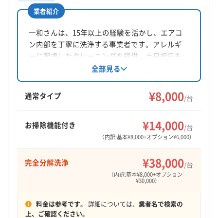
(埼玉県) 比企郡嵐山町
(埼玉県) 富士見市
(埼玉県) ふじみ野市
(埼玉県) 羽生市
(埼玉県) 越谷市
業者紹介
(埼玉県) 北葛飾郡松伏町
(埼玉県) 北葛飾郡杉戸町
所在地
(埼玉県) 桶川市
(埼玉県) 加須市
(埼玉県) 吉川市
(埼玉県) 北足立郡伊奈町
(埼玉県) 北本市
(埼玉県) 本庄市
栃木県栃木市新井町329
一和さんは、15年以上の経験を活かし、エアコ
(埼玉県) 久喜市
(埼玉県) 狭山市
(埼玉県) 熊谷市
(埼玉県) 蓮田市
(埼玉県) 和光市
(埼玉県) 蕨市
ン内部を丁寧に洗浄する事業者です。アレルギ
(埼玉県) 戸田市
(埼玉県) 幸手市
(埼玉県) 行田市
対応地域
(東京都) あきる野市
(東京都) 稲城市
(東京都) 羽村市
ーに配慮したクリーニングを提供。土日祝日も
(埼玉県) 鴻巣市
(埼玉県) 坂戸市
(埼玉県) 三郷市
芳賀郡芳賀町
さくら市
宇都宮市
下野市
佐野市
対応可能で、完全分解クリーニングや防カビ・
全部見る
(東京都) 葛飾区
(東京都) 江戸川区
(東京都) 江東区
(埼玉県) 志木市
(埼玉県) 児玉郡上里町
抗菌コーティングも行っています。2台目以降や
鹿沼市
小山市
真岡市
足利市
大田原市
栃木市
(東京都) 港区
(東京都) 荒川区
(東京都) 国分寺市
(埼玉県) 児玉郡神川町
(埼玉県) 児玉郡美里町
リピーターには割引があります。栃木県下都賀
¥8,000
那須烏山市
那須塩原市
日光市
矢板市
通常タイプ
(東京都) 国立市
(東京都) 狛江市
(東京都) 三鷹市
/台
(埼玉県) 春日部市
(埼玉県) 所沢市
(埼玉県) 上尾市
郡壬生町を中心に活動中です。
塩谷郡塩谷町
塩谷郡高根沢町
下都賀郡壬生町
(東京都) 渋谷区
(東京都) 小金井市
(東京都) 小平市
もっと見る
(埼玉県) 新座市
(埼玉県) 深谷市
(埼玉県) 川越市
下都賀郡野木町
河内郡上三川町
那須郡那珂川町
¥14,000
(東京都) 昭島市
(東京都) 新宿区
(東京都) 杉並区
お掃除機能付き
/台
(埼玉県) 川口市
(埼玉県) 草加市
(埼玉県) 大里郡寄居町
営業時間
那須郡那須町
芳賀郡益子町
芳賀郡市貝町
(東京都) 世田谷区
(東京都) 清瀬市
(東京都) 西東京市
（内訳:基本¥8,000+オプション¥6,000）
(埼玉県) 秩父郡横瀬町
(埼玉県) 秩父郡皆野町
平日9:00〜18:00 土日祝10:00〜17:00
芳賀郡茂木町
(群馬県) 伊勢崎市
(群馬県) 館林市
(東京都) 青梅市
(東京都) 千代田区
(東京都) 足立区
(埼玉県) 秩父郡小鹿野町
(埼玉県) 秩父郡長瀞町
¥38,000
完全分解洗浄
(群馬県) 桐生市
(群馬県) 高崎市
(群馬県) 前橋市
(東京都) 多摩市
(東京都) 台東区
(東京都) 大田区
/台
(埼玉県) 秩父郡東秩父村
(埼玉県) 秩父市
(埼玉県) 朝霞市
定休日
（内訳:基本¥8,000+オプション
(群馬県) 太田市
(茨城県) つくばみらい市
(東京都) 中央区
(東京都) 中野区
(東京都) 町田市
なし
¥30,000）
(埼玉県) 鶴ヶ島市
(埼玉県) 東松山市
(茨城県) 猿島郡境町
(茨城県) 猿島郡五霞町
(東京都) 調布市
(東京都) 東久留米市
(東京都) 東村山市
(埼玉県) 南埼玉郡宮代町
(埼玉県) 日高市
(茨城県) 下妻市
(茨城県) 結城市
(茨城県) 古河市
料金は参考です。
詳細については、
業者名で検索の
電話番号
(東京都) 東大和市
(東京都) 日野市
(東京都) 八王子市
(埼玉県) 入間郡越生町
(埼玉県) 入間郡三芳町
上、ご確認ください。
非公開
(茨城県) 常総市
(茨城県) 筑西市