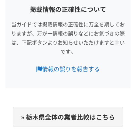
(神奈川県) 南足柄市
(神奈川県) 平塚市
(群馬県) みどり市
(神奈川県) 伊勢原市
(神奈川県) 横須賀市
掲載情報の正確性について
対応地域
(埼玉県) 秩父郡長瀞町
(埼玉県) 秩父郡東秩父村
(群馬県) 安中市
(群馬県) 伊勢崎市
(神奈川県) 横浜市旭区
(神奈川県) 横浜市磯子区
芳賀郡芳賀町
さくら市
宇都宮市
下野市
鹿沼市
(埼玉県) 秩父市
(埼玉県) 朝霞市
(埼玉県) 東松山市
(群馬県) 甘楽郡下仁田町
(群馬県) 甘楽郡甘楽町
(神奈川県) 横浜市栄区
(神奈川県) 横浜市金沢区
当ガイドでは掲載情報の正確性に万全を期してお
真岡市
大田原市
日光市
矢板市
塩谷郡塩谷町
(埼玉県) 白岡市
(埼玉県) 比企郡ときがわ町
(群馬県) 甘楽郡南牧村
(群馬県) 館林市
(群馬県) 桐生市
(神奈川県) 横浜市戸塚区
(神奈川県) 横浜市港南区
りますが、万が一情報の誤りなどにお気づきの際
塩谷郡高根沢町
下都賀郡壬生町
河内郡上三川町
(埼玉県) 比企郡滑川町
(埼玉県) 比企郡吉見町
(群馬県) 吾妻郡高山村
(群馬県) 吾妻郡草津町
(神奈川県) 横浜市港北区
(神奈川県) 横浜市神奈川区
芳賀郡益子町
芳賀郡市貝町
芳賀郡茂木町
は、下記ボタンよりお知らせいただけますと幸い
(埼玉県) 比企郡小川町
(埼玉県) 比企郡川島町
(群馬県) 吾妻郡中之条町
(群馬県) 吾妻郡長野原町
もっと見る
(神奈川県) 横浜市瀬谷区
(神奈川県) 横浜市西区
です。
(埼玉県) 比企郡鳩山町
(埼玉県) 比企郡嵐山町
(群馬県) 吾妻郡嬬恋村
(群馬県) 吾妻郡東吾妻町
(神奈川県) 横浜市青葉区
(神奈川県) 横浜市泉区
営業時間
(埼玉県) 富士見市
(埼玉県) 北葛飾郡松伏町
(群馬県) 高崎市
(群馬県) 佐波郡玉村町
(群馬県) 渋川市
(神奈川県) 横浜市中区
(神奈川県) 横浜市鶴見区
9:30〜20:00
情報の誤りを報告する
(埼玉県) 北葛飾郡杉戸町
(埼玉県) 北足立郡伊奈町
(群馬県) 沼田市
(群馬県) 前橋市
(群馬県) 多野郡上野村
(神奈川県) 横浜市都筑区
(神奈川県) 横浜市南区
(埼玉県) 北本市
(埼玉県) 蓮田市
(埼玉県) 和光市
(群馬県) 多野郡神流町
(群馬県) 太田市
(群馬県) 藤岡市
(神奈川県) 横浜市保土ケ谷区
(神奈川県) 横浜市緑区
定休日
(埼玉県) 蕨市
(群馬県) 富岡市
(群馬県) 北群馬郡吉岡町
不定休
(神奈川県) 海老名市
(神奈川県) 鎌倉市
(群馬県) 北群馬郡榛東村
(群馬県) 邑楽郡千代田町
(神奈川県) 茅ヶ崎市
(神奈川県) 厚木市
電話番号
(群馬県) 邑楽郡大泉町
(群馬県) 邑楽郡板倉町
(神奈川県) 高座郡寒川町
(神奈川県) 座間市
050-3550-4555
(群馬県) 邑楽郡明和町
(群馬県) 邑楽郡邑楽町
(神奈川県) 三浦郡葉山町
(神奈川県) 三浦市
» 栃木県全体の業者比較はこちら
(群馬県) 利根郡みなかみ町
(群馬県) 利根郡昭和村
(神奈川県) 小田原市
(神奈川県) 秦野市
(神奈川県) 逗子市
公式HP
(群馬県) 利根郡川場村
(群馬県) 利根郡片品村
公式サイトを見る
(神奈川県) 川崎市宮前区
(神奈川県) 川崎市幸区