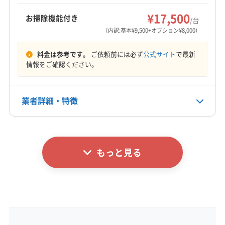
(神奈川県) 海老名市
(神奈川県) 鎌倉市
もっと見る
(東京都) 神津島村
(東京都) 杉並区
(東京都) 世田谷区
安心のサービスを提供しています。
下都賀郡野木町
河内郡上三川町
那須郡那珂川町
(神奈川県) 茅ヶ崎市
(神奈川県) 厚木市
¥17,500
お掃除機能付き
(東京都) 清瀬市
(東京都) 西多摩郡奥多摩町
/台
営業時間
那須郡那須町
芳賀郡益子町
芳賀郡市貝町
(神奈川県) 高座郡寒川町
(神奈川県) 座間市
（内訳:基本¥9,500+オプション¥8,000）
(東京都) 西多摩郡瑞穂町
(東京都) 西多摩郡日の出町
8:00〜18:00
芳賀郡茂木町
(埼玉県) さいたま市浦和区
(神奈川県) 三浦郡葉山町
(神奈川県) 三浦市
(東京都) 西多摩郡檜原村
(東京都) 西東京市
料金は参考です。
ご依頼前には必ず
公式サイト
で最新
(埼玉県) さいたま市岩槻区
(埼玉県) さいたま市見沼区
(神奈川県) 小田原市
(神奈川県) 秦野市
(神奈川県) 逗子市
(東京都) 青ヶ島村
(東京都) 青梅市
(東京都) 千代田区
定休日
情報をご確認ください。
(埼玉県) さいたま市桜区
(埼玉県) さいたま市西区
(神奈川県) 川崎市宮前区
(神奈川県) 川崎市幸区
お盆
(東京都) 足立区
(東京都) 多摩市
(東京都) 台東区
(埼玉県) さいたま市大宮区
(埼玉県) さいたま市中央区
(神奈川県) 川崎市高津区
(神奈川県) 川崎市川崎区
(東京都) 大田区
(東京都) 大島町
(東京都) 中央区
(埼玉県) さいたま市南区
(埼玉県) さいたま市北区
(神奈川県) 川崎市多摩区
(神奈川県) 川崎市中原区
業者詳細・特徴
電話番号
(東京都) 中野区
(東京都) 町田市
(東京都) 調布市
非公開
(埼玉県) さいたま市緑区
(埼玉県) ふじみ野市
(神奈川県) 川崎市麻生区
(神奈川県) 相模原市中央区
(東京都) 東久留米市
(東京都) 東村山市
(東京都) 東大和市
(埼玉県) 羽生市
(埼玉県) 越谷市
(埼玉県) 桶川市
(神奈川県) 相模原市南区
(神奈川県) 相模原市緑区
詳細な料金表
業者情報
特徴
(東京都) 日野市
(東京都) 八王子市
(東京都) 八丈島八丈町
公式HP
(埼玉県) 加須市
(埼玉県) 久喜市
(埼玉県) 熊谷市
(神奈川県) 足柄下郡真鶴町
(神奈川県) 足柄下郡湯河原町
(東京都) 板橋区
(東京都) 品川区
(東京都) 府中市
公式サイトなし
もっと見る
(埼玉県) 戸田市
(埼玉県) 幸手市
(埼玉県) 行田市
(神奈川県) 足柄下郡箱根町
(神奈川県) 足柄上郡開成町
基本情報
(東京都) 武蔵村山市
(東京都) 武蔵野市
(東京都) 福生市
代表者名
(埼玉県) 鴻巣市
(埼玉県) 志木市
(埼玉県) 春日部市
(神奈川県) 足柄上郡山北町
(神奈川県) 足柄上郡松田町
(東京都) 文京区
(東京都) 豊島区
(東京都) 北区
非公開
(埼玉県) 上尾市
(埼玉県) 新座市
(埼玉県) 深谷市
(神奈川県) 足柄上郡大井町
(神奈川県) 足柄上郡中井町
(東京都) 墨田区
(東京都) 目黒区
(東京都) 利島村
(埼玉県) 川越市
(埼玉県) 川口市
(埼玉県) 草加市
(神奈川県) 大和市
(神奈川県) 中郡大磯町
所在地
(東京都) 立川市
(東京都) 練馬区
(神奈川県) 愛甲郡愛川町
(埼玉県) 大里郡寄居町
(埼玉県) 秩父郡横瀬町
(神奈川県) 中郡二宮町
(神奈川県) 藤沢市
栃木県宇都宮市
(神奈川県) 愛甲郡清川村
(神奈川県) 綾瀬市
(埼玉県) 秩父郡皆野町
(埼玉県) 秩父郡小鹿野町