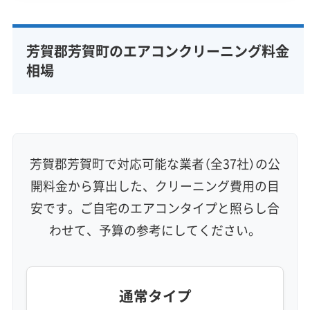
専門性・技術力 (9)
完全分解洗浄
部分クリーニング
実績10年以上
芳賀郡芳賀町のエアコンクリーニング料金
資格保有スタッフ
家庭用エアコン
業務用エアコン
相場
壁掛け型
天井カセット型
お掃除機能付き
信頼性・安心感 (8)
保証付き
アフターフォロー
女性スタッフ在籍
エコ洗剤使用
アレルギー対策
ハウスダスト除去
芳賀郡芳賀町で対応可能な業者（全37社）の公
地域密着型
フランチャイズ
開料金から算出した、クリーニング費用の目
利便性・サービス (12)
安です。ご自宅のエアコンタイプと照らし合
わせて、予算の参考にしてください。
定額料金
複数台割引
初回割引
定期メンテナンス
当日予約可能
即日対応可能
24時間対応
土日祝日対応
年末年始対応
防カビ・抗菌
消臭処理
防汚コーティング
通常タイプ