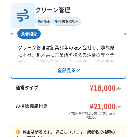
電話番号
028-678-6886
クリーン管理
基本情報
代表者名
前橋市
損害保険加入
公式HP
染谷祥吾
公式サイトを見る
業者紹介
所在地
千葉県松戸市紙敷1390-2
クリーン管理は創業30年の法人会社で、群馬県
に本社、栃木県に営業所を構える清掃の専門業
対応地域
者です。丁寧な作業と安心の実績で、家庭用か
芳賀郡芳賀町
さくら市
宇都宮市
下野市
佐野市
ら業務用まで幅広く対応。エアコンクリーニン
全部見る
グは損害保険加入で万が一の時も安心。防カビ
鹿沼市
小山市
真岡市
足利市
大田原市
栃木市
抗菌コートや室外機洗浄のオプションも用意。
¥18,000
那須烏山市
那須塩原市
日光市
矢板市
通常タイプ
/台
関東一円に対応、駐車場代は店舗負担です。
塩谷郡塩谷町
塩谷郡高根沢町
下都賀郡壬生町
もっと見る
下都賀郡野木町
河内郡上三川町
那須郡那珂川町
¥21,000
お掃除機能付き
/台
営業時間
那須郡那須町
芳賀郡益子町
芳賀郡市貝町
（内訳:基本¥18,000+オプション
¥3,000）
24時間対応
芳賀郡茂木町
(千葉県) いすみ市
(千葉県) 旭市
(千葉県) 安房郡鋸南町
(千葉県) 夷隅郡御宿町
料金は参考です。
詳細については、
業者名で検索の
定休日