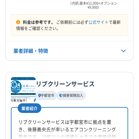
営業時間
那須郡那須町
芳賀郡益子町
芳賀郡市貝町
（内訳:基本¥11,000+オプション
¥9,900）
9:00〜17:00
芳賀郡茂木町
料金は参考です。
ご依頼前には必ず
公式サイト
で最新
定休日
情報をご確認ください。
不定休
電話番号
業者詳細・特徴
028-612-3812
詳細な料金表
業者情報
特徴
公式HP
公式サイトを見る
リブクリーンサービス
基本情報
代表者名
宇都宮市
損害保険加入
非公開
業者紹介
所在地
茨城県水戸市
リブクリーンサービスは宇都宮市に拠点を置
き、後藤義央氏が率いるエアコンクリーニング
対応地域
業者です。10年以上の実績と大手での業務経験