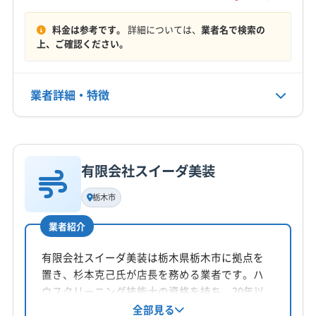
(千葉県) 長生郡長南町
(千葉県) 長生郡長柄町
塩谷郡塩谷町
塩谷郡高根沢町
下都賀郡壬生町
もっと見る
(千葉県) 長生郡白子町
(千葉県) 長生郡睦沢町
下都賀郡野木町
河内郡上三川町
那須郡那珂川町
料金は参考です。
詳細については、
業者名で検索の
(千葉県) 東金市
(千葉県) 南房総市
(千葉県) 柏市
上、ご確認ください。
営業時間
那須郡那須町
芳賀郡益子町
芳賀郡市貝町
(千葉県) 白井市
(千葉県) 八街市
(千葉県) 八千代市
8:00〜17:00
芳賀郡茂木町
(千葉県) いすみ市
(千葉県) 旭市
(千葉県) 富津市
(千葉県) 富里市
(千葉県) 茂原市
(千葉県) 安房郡鋸南町
(千葉県) 夷隅郡御宿町
業者詳細・特徴
定休日
(千葉県) 木更津市
(千葉県) 野田市
(千葉県) 流山市
(千葉県) 夷隅郡大多喜町
(千葉県) 印西市
日
(埼玉県) さいたま市浦和区
(埼玉県) さいたま市岩槻区
(千葉県) 印旛郡栄町
(千葉県) 印旛郡酒々井町
詳細な料金表
業者情報
特徴
(埼玉県) さいたま市見沼区
(埼玉県) さいたま市桜区
(千葉県) 浦安市
(千葉県) 我孫子市
(千葉県) 鎌ケ谷市
電話番号
(埼玉県) さいたま市西区
(埼玉県) さいたま市大宮区
非公開
(千葉県) 鴨川市
(千葉県) 館山市
(千葉県) 君津市
有限会社スイーダ美装
基本情報
(埼玉県) さいたま市中央区
(埼玉県) さいたま市南区
(千葉県) 香取郡神崎町
(千葉県) 香取郡多古町
代表者名
栃木市
(埼玉県) さいたま市北区
(埼玉県) さいたま市緑区
公式HP
福田
(千葉県) 香取郡東庄町
(千葉県) 香取市
(千葉県) 佐倉市
公式サイトなし
(埼玉県) ふじみ野市
(埼玉県) 羽生市
(埼玉県) 越谷市
(千葉県) 山武郡横芝光町
(千葉県) 山武郡九十九里町
業者紹介
所在地
(埼玉県) 桶川市
(埼玉県) 加須市
(埼玉県) 吉川市
(千葉県) 山武郡芝山町
(千葉県) 山武市
(千葉県) 四街道市
栃木県日光市明神802
有限会社スイーダ美装は栃木県栃木市に拠点を
(埼玉県) 久喜市
(埼玉県) 狭山市
(埼玉県) 熊谷市
(千葉県) 市原市
(千葉県) 市川市
(千葉県) 習志野市
置き、杉本克己氏が店長を務める業者です。ハ
(埼玉県) 戸田市
(埼玉県) 幸手市
(埼玉県) 行田市
(千葉県) 勝浦市
(千葉県) 松戸市
(千葉県) 成田市
対応地域
ウスクリーニング技能士の資格を持ち、20年以
(埼玉県) 鴻巣市
(埼玉県) 坂戸市
(埼玉県) 三郷市
(千葉県) 千葉市稲毛区
(千葉県) 千葉市花見川区
芳賀郡芳賀町
さくら市
宇都宮市
下野市
佐野市
上の経験豊富なスタッフが在籍。迅速丁寧な作
全部見る