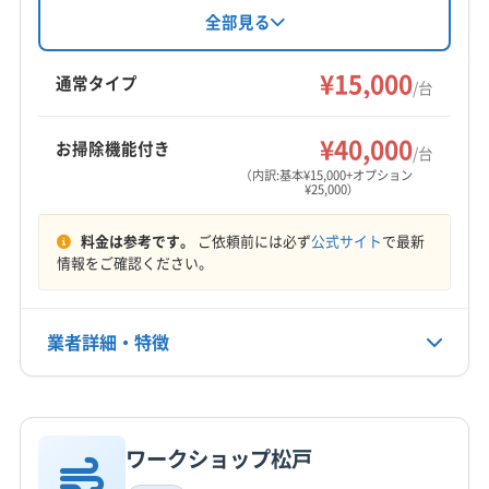
芳賀郡芳賀町
真岡市
塩谷郡高根沢町
下都賀郡壬生町
を活かし、自社スタッフによる丁寧な作業と損
全部見る
害保険加入で安心を提供。24時間365日対応で、
那須郡那珂川町
芳賀郡益子町
芳賀郡市貝町
営業時間外や対応地域外の依頼も柔軟に対応し
¥15,000
芳賀郡茂木町
(茨城県) ひたちなか市
(茨城県) 笠間市
通常タイプ
/台
ます。
(茨城県) 小美玉市
(茨城県) 常陸太田市
(茨城県) 水戸市
もっと見る
(茨城県) 石岡市
(茨城県) 東茨城郡茨城町
¥40,000
お掃除機能付き
/台
営業時間
(茨城県) 東茨城郡城里町
(茨城県) 東茨城郡大洗町
（内訳:基本¥15,000+オプション
¥25,000）
9:00〜18:00
(茨城県) 那珂郡東海村
(茨城県) 那珂市
(茨城県) 日立市
(茨城県) 鉾田市
料金は参考です。
ご依頼前には必ず
公式サイト
で最新
定休日
情報をご確認ください。
年中無休
電話番号
業者詳細・特徴
090-8306-5325
詳細な料金表
業者情報
特徴
公式HP
公式サイトを見る
ワークショップ松戸
基本情報
代表者名