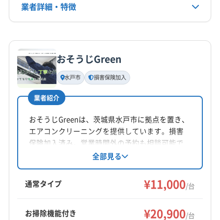
090-5503-2620
業者詳細・特徴
(埼玉県) 南埼玉郡宮代町
(埼玉県) 白岡市
(埼玉県) 比企郡吉見町
(埼玉県) 比企郡川島町
公式HP
詳細な料金表
(埼玉県) 北葛飾郡松伏町
(埼玉県) 北葛飾郡杉戸町
業者情報
特徴
公式サイトを見る
(埼玉県) 北足立郡伊奈町
(埼玉県) 北本市
(埼玉県) 蓮田市
おそうじGreen
(東京都) 葛飾区
(東京都) 足立区
(群馬県) 館林市
基本情報
代表者名
(群馬県) 邑楽郡千代田町
(群馬県) 邑楽郡大泉町
水戸市
損害保険加入
非公開
(群馬県) 邑楽郡板倉町
(群馬県) 邑楽郡明和町
業者紹介
(群馬県) 邑楽郡邑楽町
(茨城県) つくばみらい市
所在地
(茨城県) つくば市
(茨城県) 猿島郡五霞町
(茨城県) 下妻市
栃木県宇都宮市宿郷3-5-23
おそうじGreenは、茨城県水戸市に拠点を置き、
(茨城県) 結城郡八千代町
(茨城県) 結城市
(茨城県) 古河市
エアコンクリーニングを提供しています。損害
対応地域
保険加入済み。営業時間外の予約も相談可能で
(茨城県) 坂東市
(茨城県) 桜川市
(茨城県) 守谷市
芳賀郡芳賀町
さくら市
宇都宮市
下野市
佐野市
す。基本料金に加え、お掃除機能付きエアコン
全部見る
(茨城県) 常総市
(茨城県) 筑西市
(茨城県) 土浦市
や室外機の洗浄などのオプションも用意。丁寧
鹿沼市
小山市
真岡市
足利市
大田原市
栃木市
な作業で快適な空間を実現しています。
¥11,000
那須烏山市
那須塩原市
日光市
矢板市
通常タイプ
/台
塩谷郡塩谷町
塩谷郡高根沢町
下都賀郡壬生町
もっと見る
下都賀郡野木町
河内郡上三川町
那須郡那珂川町
¥20,900
お掃除機能付き
/台