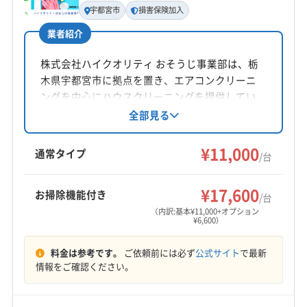
長島健一
宇都宮市
損害保険加入
業者紹介
所在地
茨城県古河市
株式会社ハイクオリティ おそうじ事業部は、栃
木県宇都宮市に拠点を置き、エアコンクリーニ
対応地域
ングを中心にハウスクリーニングを提供してい
芳賀郡芳賀町
宇都宮市
下野市
佐野市
小山市
ます。ハウスクリーニング士が在籍し、損害保
全部見る
足利市
栃木市
下都賀郡壬生町
下都賀郡野木町
険加入済み。基本料金11,000円/台で、お掃除機
河内郡上三川町
芳賀郡益子町
(千葉県) 野田市
能付きエアコンは6,600円/台、消臭抗菌コート
¥11,000
通常タイプ
/台
(埼玉県) さいたま市浦和区
(埼玉県) さいたま市岩槻区
1,650円/台などのオプションがあります。土日祝
もっと見る
日も対応可能で、PayPayでの支払いも可能で
(埼玉県) さいたま市見沼区
(埼玉県) さいたま市桜区
¥17,600
お掃除機能付き
す。
/台
営業時間
(埼玉県) さいたま市西区
(埼玉県) さいたま市大宮区
（内訳:基本¥11,000+オプション
9:00〜18:00
(埼玉県) さいたま市中央区
(埼玉県) さいたま市南区
¥6,600）
(埼玉県) さいたま市緑区
(埼玉県) 羽生市
(埼玉県) 桶川市
定休日
料金は参考です。
ご依頼前には必ず
公式サイト
で最新
(埼玉県) 加須市
(埼玉県) 吉川市
(埼玉県) 久喜市
年中無休
情報をご確認ください。
(埼玉県) 幸手市
(埼玉県) 行田市
(埼玉県) 鴻巣市
(埼玉県) 春日部市
(埼玉県) 上尾市
電話番号