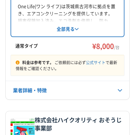
One Life(ワン ライフ)は茨城県古河市に拠点を置
き、エアコンクリーニングを提供しています。
損害保険加入済み。エコ洗剤を使用し、防カ
ビ・抗菌コーティングも実施しています。9時～
全部見る
18時まで年中無休で営業し、時間外の相談も可
能です。複数台割引や室外機洗浄などのオプシ
¥8,000
通常タイプ
/台
ョンも用意。丁寧な作業で快適な空間を提供し
ています。
料金は参考です。
ご依頼前には必ず
公式サイト
で最新
情報をご確認ください。
業者詳細・特徴
詳細な料金表
業者情報
特徴
株式会社ハイクオリティ おそうじ
基本情報
事業部
代表者名