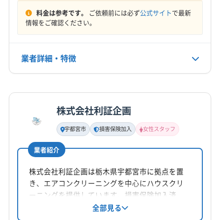
料金は参考です。
ご依頼前には必ず
公式サイト
で最新
情報をご確認ください。
業者詳細・特徴
詳細な料金表
業者情報
特徴
株式会社利証企画
基本情報
代表者名
宇都宮市
損害保険加入
女性スタッフ
本多
業者紹介
所在地
群馬県館林市
株式会社利証企画は栃木県宇都宮市に拠点を置
き、エアコンクリーニングを中心にハウスクリ
対応地域
ーニングを提供しています。損害保険加入済
下都賀郡野木町
佐野市
小山市
真岡市
足利市
み。女性スタッフ同行も可能（要相談）です。基本
全部見る
料金は11,000円/台。お掃除機能付きエアコンは
栃木市
下都賀郡壬生町
(埼玉県) 羽生市