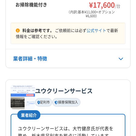
¥17,600
お掃除機能付き
す。
/台
営業時間
(埼玉県) さいたま市西区
(埼玉県) さいたま市大宮区
（内訳:基本¥11,000+オプション
9:00〜19:00
(埼玉県) さいたま市中央区
(埼玉県) さいたま市南区
¥6,600）
(埼玉県) さいたま市北区
(埼玉県) さいたま市緑区
定休日
料金は参考です。
ご依頼前には必ず
公式サイト
で最新
(埼玉県) ふじみ野市
(埼玉県) 羽生市
(埼玉県) 越谷市
なし
情報をご確認ください。
(埼玉県) 桶川市
(埼玉県) 加須市
(埼玉県) 吉川市
(埼玉県) 久喜市
(埼玉県) 狭山市
(埼玉県) 熊谷市
電話番号
非公開
業者詳細・特徴
(埼玉県) 戸田市
(埼玉県) 幸手市
(埼玉県) 行田市
(埼玉県) 鴻巣市
(埼玉県) 坂戸市
(埼玉県) 三郷市
公式HP
詳細な料金表
(埼玉県) 志木市
(埼玉県) 春日部市
(埼玉県) 上尾市
業者情報
特徴
公式サイトを見る
(埼玉県) 新座市
(埼玉県) 深谷市
(埼玉県) 川越市
ユウクリーンサービス
(埼玉県) 川口市
(埼玉県) 草加市
(埼玉県) 朝霞市
基本情報
代表者名
(埼玉県) 東松山市
(埼玉県) 入間市
(埼玉県) 白岡市
足利市
損害保険加入
非公開
(埼玉県) 八潮市
(埼玉県) 富士見市
業者紹介
(埼玉県) 北葛飾郡松伏町
(埼玉県) 北葛飾郡杉戸町
所在地
(埼玉県) 北本市
(埼玉県) 本庄市
(埼玉県) 蓮田市
栃木県宇都宮市宿郷3-5-23
ユウクリーンサービスは、大竹健彦氏が代表を
(埼玉県) 和光市
(埼玉県) 蕨市
(東京都) 葛飾区
務め、栃木県足利市を拠点に活動しています。