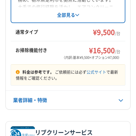
対応地域
大手での修行経験を活かし、エアコンクリーニ
(東京都) 荒川区
(東京都) 足立区
(東京都) 台東区
下都賀郡野木町
さくら市
宇都宮市
下野市
佐野市
ングを提供。赤ちゃんにも安心な薬剤を使用
全部見る
(東京都) 板橋区
(東京都) 豊島区
(東京都) 北区
し、丁寧な作業と顧客対応が魅力です。複数台
鹿沼市
小山市
真岡市
足利市
大田原市
栃木市
(東京都) 練馬区
(茨城県) つくばみらい市
割引や消臭抗菌コートなどのオプションも充
¥9,500
那須烏山市
那須塩原市
日光市
矢板市
通常タイプ
(茨城県) つくば市
(茨城県) 猿島郡境町
/台
実。顧客満足度も高く、リピーターも多い地域
塩谷郡塩谷町
塩谷郡高根沢町
下都賀郡壬生町
もっと見る
(茨城県) 猿島郡五霞町
(茨城県) 牛久市
密着型業者です。
河内郡上三川町
那須郡那珂川町
那須郡那須町
¥16,500
(茨城県) 結城郡八千代町
(茨城県) 結城市
(茨城県) 古河市
お掃除機能付き
/台
営業時間
芳賀郡益子町
芳賀郡市貝町
芳賀郡芳賀町
（内訳:基本¥9,500+オプション¥7,000）
(茨城県) 坂東市
(茨城県) 取手市
(茨城県) 守谷市
9:00〜17:00
芳賀郡茂木町
(茨城県) 常総市
(茨城県) 北相馬郡利根町
料金は参考です。
ご依頼前には必ず
公式サイト
で最新
(茨城県) 龍ケ崎市
定休日
情報をご確認ください。
不定休
業者詳細・特徴
電話番号
028-612-3812
詳細な料金表
業者情報
特徴
公式HP
公式サイトを見る
リブクリーンサービス