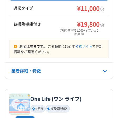
8,800円/台で対応。地域密着で利用者に満足して
¥11,000
(埼玉県) 加須市
(埼玉県) 久喜市
(埼玉県) 熊谷市
通常タイプ
/台
もらえるサービスを心がけています。
(埼玉県) 行田市
(埼玉県) 鴻巣市
(埼玉県) 深谷市
もっと見る
(埼玉県) 大里郡寄居町
(埼玉県) 東松山市
¥19,800
お掃除機能付き
/台
営業時間
(埼玉県) 比企郡滑川町
(埼玉県) 比企郡吉見町
（内訳:基本¥11,000+オプション
¥8,800）
9:00〜17:00
(埼玉県) 比企郡小川町
(埼玉県) 比企郡川島町
(埼玉県) 比企郡鳩山町
(埼玉県) 比企郡嵐山町
料金は参考です。
ご依頼前には必ず
公式サイト
で最新
定休日
(埼玉県) 北足立郡伊奈町
(埼玉県) 本庄市
情報をご確認ください。
年中無休
(群馬県) みどり市
(群馬県) 伊勢崎市
(群馬県) 館林市
(群馬県) 桐生市
(群馬県) 前橋市
(群馬県) 太田市
電話番号
業者詳細・特徴
080-7026-0113
(群馬県) 邑楽郡千代田町
(群馬県) 邑楽郡大泉町
(群馬県) 邑楽郡板倉町
(群馬県) 邑楽郡明和町
詳細な料金表
業者情報
特徴
公式HP
(群馬県) 邑楽郡邑楽町
(茨城県) 猿島郡境町
公式サイトを見る
(茨城県) 猿島郡五霞町
(茨城県) 久慈郡大子町
One Life (ワン ライフ)
基本情報
代表者名
古河市
損害保険加入
渡邉利昌