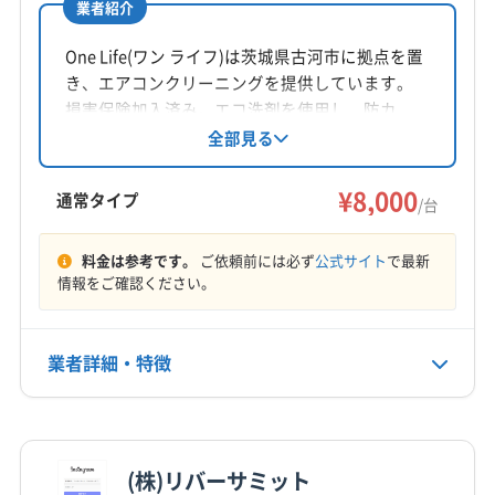
業者紹介
所在地
栃木県宇都宮市新町2丁目9-7
One Life(ワン ライフ)は茨城県古河市に拠点を置
き、エアコンクリーニングを提供しています。
対応地域
損害保険加入済み。エコ洗剤を使用し、防カ
下都賀郡野木町
さくら市
宇都宮市
鹿沼市
真岡市
ビ・抗菌コーティングも実施しています。9時～
全部見る
18時まで年中無休で営業し、時間外の相談も可
塩谷郡塩谷町
塩谷郡高根沢町
下都賀郡壬生町
能です。複数台割引や室外機洗浄などのオプシ
¥8,000
河内郡上三川町
通常タイプ
/台
ョンも用意。丁寧な作業で快適な空間を提供し
もっと見る
ています。
料金は参考です。
ご依頼前には必ず
公式サイト
で最新
情報をご確認ください。
営業時間
9:00〜17:00
業者詳細・特徴
定休日
日・祝
詳細な料金表
業者情報
特徴
電話番号
028-666-6750
(株)リバーサミット