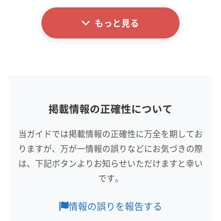
公式HP
(千葉県) 香取郡東庄町
(千葉県) 香取市
(千葉県) 佐倉市
公式サイトなし
(千葉県) 山武郡横芝光町
(千葉県) 山武郡九十九里町
もっと見る
基本情報
(千葉県) 山武郡芝山町
(千葉県) 山武市
(千葉県) 四街道市
代表者名
(千葉県) 市原市
(千葉県) 市川市
(千葉県) 習志野市
坂田
(千葉県) 勝浦市
(千葉県) 松戸市
(千葉県) 成田市
所在地
(千葉県) 千葉市稲毛区
(千葉県) 千葉市花見川区
群馬県前橋市
(千葉県) 千葉市若葉区
(千葉県) 千葉市中央区
(千葉県) 千葉市美浜区
(千葉県) 千葉市緑区
掲載情報の正確性について
対応地域
(千葉県) 船橋市
(千葉県) 匝瑳市
(千葉県) 袖ケ浦市
下都賀郡野木町
さくら市
宇都宮市
下野市
佐野市
(千葉県) 大網白里市
(千葉県) 銚子市
当ガイドでは掲載情報の正確性に万全を期してお
鹿沼市
小山市
真岡市
足利市
大田原市
栃木市
(千葉県) 長生郡一宮町
(千葉県) 長生郡長生村
りますが、万が一情報の誤りなどにお気づきの際
那須烏山市
那須塩原市
日光市
矢板市
(千葉県) 長生郡長南町
(千葉県) 長生郡長柄町
塩谷郡塩谷町
塩谷郡高根沢町
下都賀郡壬生町
は、下記ボタンよりお知らせいただけますと幸い
もっと見る
(千葉県) 長生郡白子町
(千葉県) 長生郡睦沢町
河内郡上三川町
那須郡那珂川町
那須郡那須町
です。
(千葉県) 東金市
(千葉県) 南房総市
(千葉県) 柏市
営業時間
芳賀郡益子町
芳賀郡市貝町
芳賀郡芳賀町
(千葉県) 白井市
(千葉県) 八街市
(千葉県) 八千代市
8:00〜17:00
芳賀郡茂木町
(千葉県) いすみ市
(千葉県) 旭市
情報の誤りを報告する
(千葉県) 富津市
(千葉県) 富里市
(千葉県) 茂原市
(千葉県) 安房郡鋸南町
(千葉県) 夷隅郡御宿町