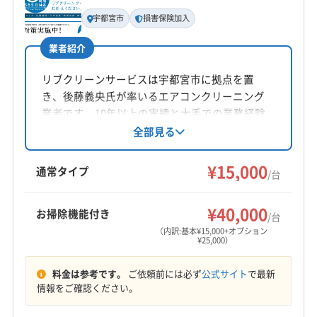
基本情報
代表者名
宇都宮市
損害保険加入
大竹健彦
業者紹介
所在地
栃木県足利市
リブクリーンサービスは宇都宮市に拠点を置
き、後藤義央氏が率いるエアコンクリーニング
対応地域
業者です。10年以上の実績と大手での業務経験
下都賀郡野木町
佐野市
小山市
足利市
栃木市
を活かし、自社スタッフによる丁寧な作業と損
全部見る
害保険加入で安心を提供。24時間365日対応で、
(埼玉県) 羽生市
(埼玉県) 熊谷市
(埼玉県) 行田市
営業時間外や対応地域外の依頼も柔軟に対応し
¥15,000
(埼玉県) 児玉郡上里町
(埼玉県) 児玉郡美里町
通常タイプ
/台
ます。
(埼玉県) 深谷市
(埼玉県) 本庄市
(群馬県) みどり市
もっと見る
(群馬県) 伊勢崎市
(群馬県) 館林市
(群馬県) 桐生市
¥40,000
お掃除機能付き
/台
営業時間
(群馬県) 佐波郡玉村町
(群馬県) 前橋市
(群馬県) 太田市
（内訳:基本¥15,000+オプション
¥25,000）
8:00〜18:00
(群馬県) 北群馬郡吉岡町
(群馬県) 邑楽郡千代田町
(群馬県) 邑楽郡大泉町
(群馬県) 邑楽郡板倉町
料金は参考です。
ご依頼前には必ず
公式サイト
で最新
定休日
(群馬県) 邑楽郡明和町
(群馬県) 邑楽郡邑楽町
情報をご確認ください。
年中無休