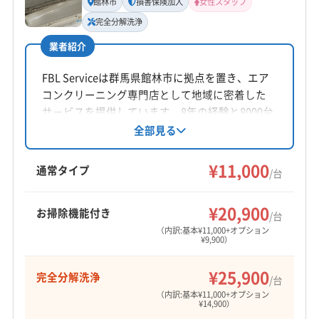
館林市
損害保険加入
女性スタッフ
(茨城県) 筑西市
完全分解洗浄
電話番号
090-4664-0768
業者紹介
FBL Serviceは群馬県館林市に拠点を置き、エア
公式HP
コンクリーニング専門店として地域に密着した
公式サイトを見る
サービスを提供しています。8年の経験と8000台
以上の作業実績を持ち、完全分解洗浄や損害保
全部見る
険加入で安心です。土日祝日対応可能で、女性
スタッフも在籍。防カビ・抗菌コーティングに
¥11,000
通常タイプ
/台
も対応し、丁寧な作業を心がけています。
¥20,900
お掃除機能付き
/台
（内訳:基本¥11,000+オプション
¥9,900）
¥25,900
完全分解洗浄
/台
（内訳:基本¥11,000+オプション
¥14,900）