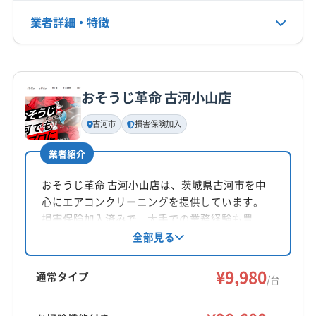
電話番号
業者詳細・特徴
非公開
詳細な料金表
業者情報
特徴
公式HP
公式サイトを見る
おそうじ革命 古河小山店
基本情報
代表者名
古河市
損害保険加入
後藤義央
業者紹介
所在地
栃木県関堀町489
おそうじ革命 古河小山店は、茨城県古河市を中
心にエアコンクリーニングを提供しています。
対応地域
損害保険加入済みで、大手での業務経験も豊
下都賀郡野木町
さくら市
宇都宮市
下野市
佐野市
富。営業時間外や対応地域外も相談可能です。
全部見る
基本料金9,980円〜、お掃除機能付き18,700円、
鹿沼市
小山市
真岡市
足利市
大田原市
栃木市
消臭抗菌コート2,750円、室外機洗浄3,300円。仕
¥9,980
那須烏山市
那須塩原市
日光市
矢板市
通常タイプ
/台
上がり満足保証付きです。
塩谷郡塩谷町
塩谷郡高根沢町
下都賀郡壬生町
もっと見る
河内郡上三川町
那須郡那珂川町
那須郡那須町