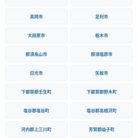
(埼玉県) 秩父郡横瀬町
(埼玉県) 秩父郡皆野町
(千葉県) 長生郡長南町
(千葉県) 長生郡長柄町
(埼玉県) 秩父郡小鹿野町
(埼玉県) 秩父郡長瀞町
(千葉県) 長生郡白子町
(千葉県) 長生郡睦沢町
真岡市
足利市
(埼玉県) 秩父郡東秩父村
(埼玉県) 秩父市
(埼玉県) 朝霞市
(千葉県) 東金市
(千葉県) 南房総市
(千葉県) 柏市
(埼玉県) 鶴ヶ島市
(埼玉県) 東松山市
(千葉県) 白井市
(千葉県) 八街市
(千葉県) 八千代市
大田原市
栃木市
(埼玉県) 南埼玉郡宮代町
(埼玉県) 日高市
(千葉県) 富津市
(千葉県) 富里市
(千葉県) 茂原市
(埼玉県) 入間郡越生町
(埼玉県) 入間郡三芳町
(千葉県) 木更津市
(千葉県) 野田市
(千葉県) 流山市
那須烏山市
那須塩原市
(埼玉県) 入間郡毛呂山町
(埼玉県) 入間市
(埼玉県) 白岡市
(埼玉県) さいたま市浦和区
(埼玉県) さいたま市岩槻区
(埼玉県) 八潮市
(埼玉県) 飯能市
(埼玉県) さいたま市見沼区
(埼玉県) さいたま市桜区
(埼玉県) 比企郡ときがわ町
(埼玉県) 比企郡滑川町
日光市
矢板市
(埼玉県) さいたま市西区
(埼玉県) さいたま市大宮区
(埼玉県) 比企郡吉見町
(埼玉県) 比企郡小川町
(埼玉県) さいたま市中央区
(埼玉県) さいたま市南区
(埼玉県) 比企郡川島町
(埼玉県) 比企郡鳩山町
下都賀郡壬生町
下都賀郡野木町
(埼玉県) さいたま市北区
(埼玉県) さいたま市緑区
(埼玉県) 比企郡嵐山町
(埼玉県) 富士見市
(埼玉県) ふじみ野市
(埼玉県) 羽生市
(埼玉県) 越谷市
(埼玉県) 北葛飾郡松伏町
(埼玉県) 北葛飾郡杉戸町
(埼玉県) 桶川市
(埼玉県) 加須市
(埼玉県) 吉川市
塩谷郡塩谷町
塩谷郡高根沢町
(埼玉県) 北足立郡伊奈町
(埼玉県) 北本市
(埼玉県) 本庄市
(埼玉県) 久喜市
(埼玉県) 狭山市
(埼玉県) 熊谷市
(埼玉県) 蓮田市
(埼玉県) 和光市
(埼玉県) 蕨市
(埼玉県) 戸田市
(埼玉県) 幸手市
(埼玉県) 行田市
河内郡上三川町
芳賀郡益子町
(東京都) あきる野市
(東京都) 稲城市
(東京都) 羽村市
(埼玉県) 鴻巣市
(埼玉県) 坂戸市
(埼玉県) 三郷市