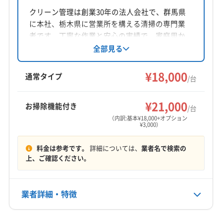
千葉県松戸市紙敷1390-2
クリーン管理は創業30年の法人会社で、群馬県
に本社、栃木県に営業所を構える清掃の専門業
対応地域
者です。丁寧な作業と安心の実績で、家庭用か
下都賀郡野木町
さくら市
宇都宮市
下野市
佐野市
ら業務用まで幅広く対応。エアコンクリーニン
全部見る
グは損害保険加入で万が一の時も安心。防カビ
鹿沼市
小山市
真岡市
足利市
大田原市
栃木市
抗菌コートや室外機洗浄のオプションも用意。
¥18,000
那須烏山市
那須塩原市
日光市
矢板市
通常タイプ
/台
関東一円に対応、駐車場代は店舗負担です。
塩谷郡塩谷町
塩谷郡高根沢町
下都賀郡壬生町
もっと見る
河内郡上三川町
那須郡那珂川町
那須郡那須町
¥21,000
お掃除機能付き
/台
営業時間
芳賀郡益子町
芳賀郡市貝町
芳賀郡芳賀町
（内訳:基本¥18,000+オプション
¥3,000）
24時間対応
芳賀郡茂木町
(千葉県) いすみ市
(千葉県) 旭市
(千葉県) 安房郡鋸南町
(千葉県) 夷隅郡御宿町
料金は参考です。
詳細については、
業者名で検索の
定休日
(千葉県) 夷隅郡大多喜町
(千葉県) 印西市
上、ご確認ください。
年中無休
(千葉県) 印旛郡栄町
(千葉県) 印旛郡酒々井町
(千葉県) 浦安市
(千葉県) 我孫子市
(千葉県) 鎌ケ谷市
電話番号
業者詳細・特徴
非公開
(千葉県) 鴨川市
(千葉県) 館山市
(千葉県) 君津市
(千葉県) 香取郡神崎町
(千葉県) 香取郡多古町
詳細な料金表
業者情報
特徴