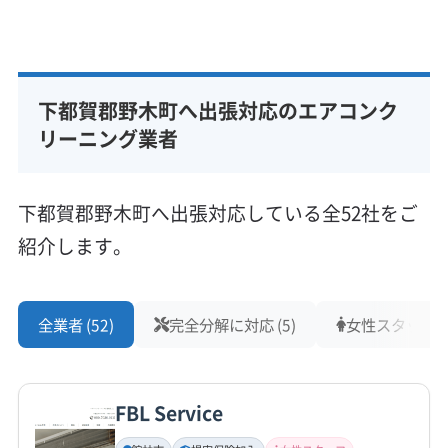
基本情報
代表者名
阿部幸男
下都賀郡野木町へ出張対応のエアコンク
所在地
栃木県下都賀郡野木町潤島20-13
リーニング業者
対応地域
下都賀郡野木町
下野市
佐野市
小山市
栃木市
下都賀郡野木町へ出張対応している全52社をご
下都賀郡壬生町
河内郡上三川町
(埼玉県) 加須市
紹介します。
(埼玉県) 久喜市
(埼玉県) 幸手市
(埼玉県) 南埼玉郡宮代町
(埼玉県) 白岡市
(埼玉県) 北葛飾郡杉戸町
(群馬県) 館林市
もっと見る
(群馬県) 邑楽郡千代田町
(群馬県) 邑楽郡板倉町
全業者 (52)
完全分解に対応 (5)
女性スタッフ在籍
営業時間
(群馬県) 邑楽郡明和町
(群馬県) 邑楽郡邑楽町
8:00〜20:00
(茨城県) 猿島郡境町
(茨城県) 猿島郡五霞町
(茨城県) 下妻市
(茨城県) 結城郡八千代町
(茨城県) 結城市
FBL Service
定休日
(茨城県) 古河市
(茨城県) 坂東市
(茨城県) 常総市
日