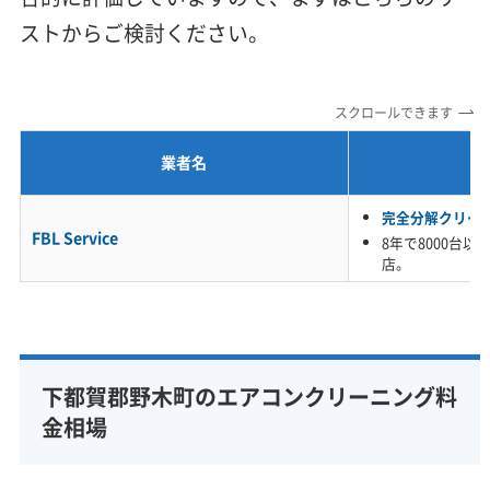
利便性・サービス (12)
ストからご検討ください。
定額料金
複数台割引
初回割引
定期メンテナンス
当日予約可能
即日対応可能
24時間対応
土日祝日対応
スクロールできます
年末年始対応
防カビ・抗菌
消臭処理
防汚コーティング
業者名
※項目にカーソルを合わせると詳細な説明が表示されます。
完全分解クリー
FBL Service
8年で8000台
店。
下都賀郡野木町のエアコンクリーニング料
金相場