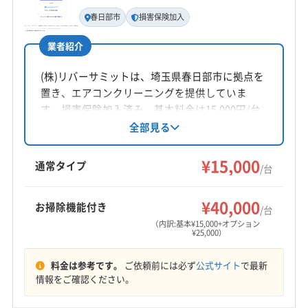
基本情報
代表者名
春日部市
損害保険加入
公式HP
長島健一
公式サイトを見る
業者紹介
所在地
茨城県古河市
(株)リバーサミットは、埼玉県春日部市に拠点を
置き、エアコンクリーニングを提供していま
対応地域
す。損害保険加入済み。基本料金は15,000円/台
下都賀郡野木町
宇都宮市
下野市
佐野市
小山市
で、複数台割引や消臭抗菌コート等のオプショ
全部見る
ンも用意されています。土日祝日も対応可能
足利市
栃木市
下都賀郡壬生町
河内郡上三川町
で、年中無休で営業しています。
¥15,000
芳賀郡益子町
芳賀郡芳賀町
(千葉県) 野田市
通常タイプ
/台
(埼玉県) さいたま市浦和区
(埼玉県) さいたま市岩槻区
もっと見る
(埼玉県) さいたま市見沼区
(埼玉県) さいたま市桜区
¥40,000
お掃除機能付き
/台
営業時間
(埼玉県) さいたま市西区
(埼玉県) さいたま市大宮区
（内訳:基本¥15,000+オプション
¥25,000）
9:00〜18:00
(埼玉県) さいたま市中央区
(埼玉県) さいたま市南区
(埼玉県) さいたま市緑区
(埼玉県) 羽生市
(埼玉県) 桶川市
料金は参考です。
ご依頼前には必ず
公式サイト
で最新
定休日
(埼玉県) 加須市
(埼玉県) 吉川市
(埼玉県) 久喜市
情報をご確認ください。
年中無休
(埼玉県) 幸手市
(埼玉県) 行田市
(埼玉県) 鴻巣市