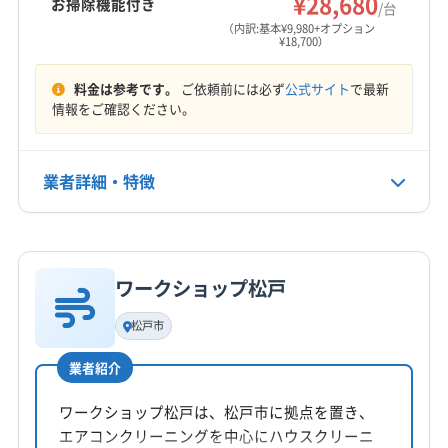
¥28,680
お掃除機能付き
/台
営業時間
芳賀郡益子町
芳賀郡市貝町
芳賀郡芳賀町
（内訳:基本¥9,980+オプション
¥18,700）
24時間365日
芳賀郡茂木町
料金は参考です。
ご依頼前には必ず
公式サイト
で最新
定休日
情報をご確認ください。
年中無休
電話番号
業者詳細・特徴
028-678-6886
詳細な料金表
業者情報
特徴
公式HP
公式サイトを見る
ワークショップ松戸
基本情報
代表者名
松戸市
高橋一徹
業者紹介
所在地
茨城県古河市
ワークショップ松戸は、松戸市に拠点を置き、
エアコンクリーニングを中心にハウスクリーニ