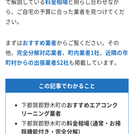
で解説している
料金相場
と照らし合わせなが
ら、ご自宅の予算に合った業者を見つけてくだ
さい。
まずは
おすすめ業者
からご覧ください。その
他、
完全分解対応業者
、
町内業者1社
、
近隣の市
町村からの出張業者52社
も掲載しています。
この記事でわかること
下都賀郡野木町の
おすすめエアコンク
リーニング業者
下都賀郡野木町の
料金相場（通常・お掃
除機能付き・完全分解）