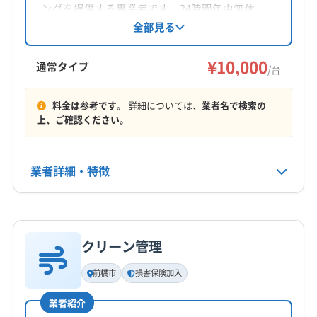
対応地域
ングを提供する事業者です。24時間年中無休
下都賀郡野木町
宇都宮市
下野市
佐野市
鹿沼市
で、茨城県、栃木県、群馬県、埼玉県、千葉
全部見る
県、東京都、神奈川県と幅広いエリアに対応。
小山市
足利市
栃木市
下都賀郡壬生町
土日祝日も対応可能で、家の困り事を解決しま
¥10,000
(埼玉県) 羽生市
(埼玉県) 加須市
(埼玉県) 久喜市
通常タイプ
/台
す。
(埼玉県) 熊谷市
(埼玉県) 幸手市
(埼玉県) 北葛飾郡松伏町
もっと見る
(埼玉県) 北葛飾郡杉戸町
(群馬県) 館林市
料金は参考です。
詳細については、
業者名で検索の
上、ご確認ください。
営業時間
(群馬県) 邑楽郡千代田町
(群馬県) 邑楽郡大泉町
9:00〜20:00
(群馬県) 邑楽郡板倉町
(群馬県) 邑楽郡明和町
(群馬県) 邑楽郡邑楽町
(茨城県) 結城市
(茨城県) 古河市
業者詳細・特徴
定休日
(茨城県) 坂東市
(茨城県) 守谷市
(茨城県) 常総市
不定休
詳細な料金表
業者情報
特徴
電話番号
0120-651-258
クリーン管理
基本情報
代表者名
前橋市
損害保険加入
公式HP
染谷祥吾
公式サイトを見る
業者紹介
所在地