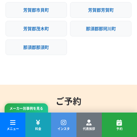
(東京都) 葛飾区
(東京都) 江戸川区
(東京都) 江東区
(埼玉県) 志木市
(埼玉県) 児玉郡上里町
芳賀郡市貝町
芳賀郡芳賀町
(東京都) 港区
(東京都) 荒川区
(東京都) 国分寺市
(埼玉県) 児玉郡神川町
(埼玉県) 児玉郡美里町
(東京都) 国立市
(東京都) 狛江市
(東京都) 三鷹市
(埼玉県) 春日部市
(埼玉県) 所沢市
(埼玉県) 上尾市
芳賀郡茂木町
那須郡那珂川町
(東京都) 渋谷区
(東京都) 小金井市
(東京都) 小平市
(埼玉県) 新座市
(埼玉県) 深谷市
(埼玉県) 川越市
(東京都) 昭島市
(東京都) 新宿区
(東京都) 杉並区
(埼玉県) 川口市
(埼玉県) 草加市
(埼玉県) 大里郡寄居町
(東京都) 世田谷区
(東京都) 清瀬市
(東京都) 西東京市
那須郡那須町
(埼玉県) 秩父郡横瀬町
(埼玉県) 秩父郡皆野町
(東京都) 青梅市
(東京都) 千代田区
(東京都) 足立区
(埼玉県) 秩父郡小鹿野町
(埼玉県) 秩父郡長瀞町
(東京都) 多摩市
(東京都) 台東区
(東京都) 大田区
(埼玉県) 秩父郡東秩父村
(埼玉県) 秩父市
(埼玉県) 朝霞市
(東京都) 中央区
(東京都) 中野区
(東京都) 町田市
(埼玉県) 鶴ヶ島市
(埼玉県) 東松山市
(東京都) 調布市
(東京都) 東久留米市
(東京都) 東村山市
(埼玉県) 南埼玉郡宮代町
(埼玉県) 日高市
(東京都) 東大和市
(東京都) 日野市
(東京都) 八王子市
(埼玉県) 入間郡越生町
(埼玉県) 入間郡三芳町
(東京都) 板橋区
(東京都) 品川区
(東京都) 府中市
ご予約
(埼玉県) 入間郡毛呂山町
(埼玉県) 入間市
(埼玉県) 白岡市
(東京都) 武蔵村山市
(東京都) 武蔵野市
(東京都) 福生市
メーカー別事例を見る
(埼玉県) 八潮市
(埼玉県) 飯能市
(東京都) 文京区
(東京都) 豊島区
(東京都) 北区
＼ ご予約はお早めに！希望の日時はスグ埋まります ／
(埼玉県) 比企郡ときがわ町
(埼玉県) 比企郡滑川町
(東京都) 墨田区
(東京都) 目黒区
(東京都) 立川市
(埼玉県) 比企郡吉見町
(埼玉県) 比企郡小川町
メニュー
料金
インスタ
代表挨拶
予約
空き状況を確認して予約
(東京都) 練馬区
(神奈川県) 愛甲郡愛川町
(埼玉県) 比企郡川島町
(埼玉県) 比企郡鳩山町