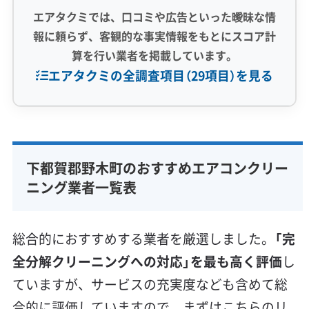
エアタクミでは、口コミや広告といった曖昧な情
報に頼らず、客観的な事実情報をもとにスコア計
算を行い業者を掲載しています。
エアタクミの全調査項目（29項目）を見る
専門性・技術力 (9)
完全分解洗浄
部分クリーニング
実績10年以上
下都賀郡野木町のおすすめエアコンクリー
資格保有スタッフ
家庭用エアコン
業務用エアコン
ニング業者一覧表
壁掛け型
天井カセット型
お掃除機能付き
信頼性・安心感 (8)
総合的におすすめする業者を厳選しました。
「完
保証付き
アフターフォロー
女性スタッフ在籍
全分解クリーニングへの対応」を最も高く評価
し
エコ洗剤使用
アレルギー対策
ハウスダスト除去
ていますが、サービスの充実度なども含めて総
地域密着型
フランチャイズ
合的に評価していますので、まずはこちらのリ