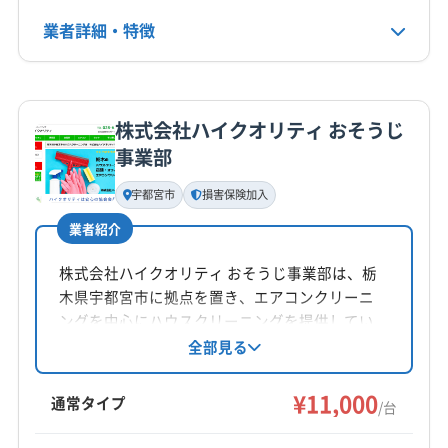
(埼玉県) 春日部市
(埼玉県) 上尾市
電話番号
業者詳細・特徴
090-5503-2620
(埼玉県) 南埼玉郡宮代町
(埼玉県) 白岡市
(埼玉県) 比企郡吉見町
(埼玉県) 比企郡川島町
詳細な料金表
業者情報
特徴
公式HP
(埼玉県) 北葛飾郡松伏町
(埼玉県) 北葛飾郡杉戸町
公式サイトを見る
(埼玉県) 北足立郡伊奈町
(埼玉県) 北本市
(埼玉県) 蓮田市
株式会社ハイクオリティ おそうじ
基本情報
事業部
(東京都) 葛飾区
(東京都) 足立区
(群馬県) 館林市
代表者名
(群馬県) 邑楽郡千代田町
(群馬県) 邑楽郡大泉町
非公開
宇都宮市
損害保険加入
(群馬県) 邑楽郡板倉町
(群馬県) 邑楽郡明和町
業者紹介
所在地
(群馬県) 邑楽郡邑楽町
(茨城県) つくばみらい市
埼玉県春日部市米島1158-4
(茨城県) つくば市
(茨城県) 猿島郡五霞町
(茨城県) 下妻市
株式会社ハイクオリティ おそうじ事業部は、栃
(茨城県) 結城郡八千代町
(茨城県) 結城市
(茨城県) 古河市
木県宇都宮市に拠点を置き、エアコンクリーニ
対応地域
ングを中心にハウスクリーニングを提供してい
(茨城県) 坂東市
(茨城県) 桜川市
(茨城県) 守谷市
下都賀郡野木町
佐野市
小山市
足利市
栃木市
ます。ハウスクリーニング士が在籍し、損害保
全部見る
(茨城県) 常総市
(茨城県) 筑西市
(茨城県) 土浦市
下都賀郡壬生町
(千葉県) 我孫子市
(千葉県) 松戸市
険加入済み。基本料金11,000円/台で、お掃除機
(千葉県) 柏市
(千葉県) 野田市
(千葉県) 流山市
能付きエアコンは6,600円/台、消臭抗菌コート
¥11,000
通常タイプ
/台
(埼玉県) さいたま市浦和区
(埼玉県) さいたま市岩槻区
1,650円/台などのオプションがあります。土日祝
もっと見る
日も対応可能で、PayPayでの支払いも可能で
(埼玉県) さいたま市見沼区
(埼玉県) さいたま市桜区