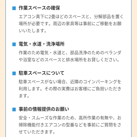
(愛知県) 岩倉市
(愛知県) 犬山市
(愛知県) 江南市
作業スペースの確保
(愛知県) 高浜市
(愛知県) 春日井市
(愛知県) 小牧市
エアコン真下に2畳ほどのスペースと、分解部品を置く
(愛知県) 常滑市
(愛知県) 新城市
(愛知県) 瀬戸市
場所が必要です。周辺の家具等は事前にご移動をお願
(愛知県) 清須市
(愛知県) 西春日井郡豊山町
いいたします。
(愛知県) 西尾市
(愛知県) 大府市
(愛知県) 丹羽郡大口町
電気・水道・洗浄場所
(愛知県) 丹羽郡扶桑町
(愛知県) 知多郡阿久比町
作業のため電気・水道と、部品洗浄のためのベランダ
(愛知県) 知多郡東浦町
(愛知県) 知多郡南知多町
や浴室などのスペースと排水場所をお貸しください。
(愛知県) 知多郡美浜町
(愛知県) 知多郡武豊町
(愛知県) 知多市
(愛知県) 知立市
(愛知県) 長久手市
駐車スペースについて
(愛知県) 津島市
(愛知県) 田原市
(愛知県) 東海市
駐車スペースがない場合、近隣のコインパーキングを
利用します。その際の実費はお客様にご負担いただき
(愛知県) 日進市
(愛知県) 半田市
(愛知県) 尾張旭市
ます。
(愛知県) 碧南市
(愛知県) 豊橋市
(愛知県) 豊川市
(愛知県) 豊田市
(愛知県) 豊明市
(愛知県) 北設楽郡設楽町
事前の情報提供のお願い
(愛知県) 北設楽郡東栄町
(愛知県) 北設楽郡豊根村
安全・スムーズな作業のため、高所作業の有無や、お
(愛知県) 北名古屋市
(愛知県) 名古屋市港区
掃除機能付きエアコンの型番などを事前にご質問をさ
せていただきます。
(愛知県) 名古屋市守山区
(愛知県) 名古屋市昭和区