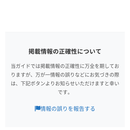
詳細な料金表
業者情報
特徴
公式HP
公式サイトを見る
基本情報
代表者名
大串司
所在地
掲載情報の正確性について
静岡県浜松市東区
当ガイドでは掲載情報の正確性に万全を期してお
対応地域
りますが、万が一情報の誤りなどにお気づきの際
日野郡日野町
境港市
倉吉市
鳥取市
米子市
は、下記ボタンよりお知らせいただけますと幸い
岩美郡岩美町
西伯郡大山町
西伯郡南部町
です。
西伯郡日吉津村
西伯郡伯耆町
東伯郡琴浦町
東伯郡三朝町
東伯郡湯梨浜町
東伯郡北栄町
もっと見る
情報の誤りを報告する
日野郡江府町
日野郡日南町
八頭郡若桜町
営業時間
八頭郡智頭町
八頭郡八頭町
(兵庫県) たつの市
8:00〜18:00
(兵庫県) 芦屋市
(兵庫県) 伊丹市
(兵庫県) 加古郡稲美町