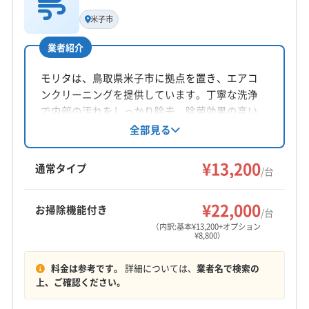
基本情報
公式サイトを見る
代表者名
(岡山県) 勝田郡勝央町
(岡山県) 勝田郡奈義町
米子市
谷口浩美
(岡山県) 小田郡矢掛町
(岡山県) 新見市
業者紹介
(岡山県) 真庭郡新庄村
(岡山県) 真庭市
(岡山県) 瀬戸内市
所在地
(岡山県) 赤磐市
(岡山県) 浅口郡里庄町
(岡山県) 浅口市
鳥取県鳥取市古海791
モリタは、鳥取県米子市に拠点を置き、エアコ
(岡山県) 倉敷市
(岡山県) 総社市
(岡山県) 津山市
ンクリーニングを提供しています。丁寧な洗浄
(岡山県) 都窪郡早島町
(岡山県) 苫田郡鏡野町
対応地域
で内部の汚れをしっかり除去。除菌効果の高い
(岡山県) 備前市
(岡山県) 美作市
(岡山県) 和気郡和気町
日野郡日野町
倉吉市
鳥取市
米子市
岩美郡岩美町
洗剤を使用し、ドレンパンの脱着もサービスで
全部見る
行っています（機種による）。土日祝日も対応可能
(島根県) 安来市
(島根県) 隠岐郡隠岐の島町
西伯郡大山町
西伯郡南部町
西伯郡日吉津村
で、消臭抗菌コートなどのオプションも用意。
¥13,200
(島根県) 隠岐郡海士町
(島根県) 隠岐郡西ノ島町
西伯郡伯耆町
東伯郡琴浦町
東伯郡三朝町
通常タイプ
/台
倉吉市、境港市、松江市など幅広いエリアに対
(島根県) 隠岐郡知夫村
(島根県) 雲南市
(島根県) 益田市
東伯郡湯梨浜町
東伯郡北栄町
日野郡江府町
もっと見る
応しています。
(島根県) 江津市
(島根県) 鹿足郡吉賀町
日野郡日南町
八頭郡若桜町
八頭郡智頭町
¥22,000
お掃除機能付き
/台
(島根県) 鹿足郡津和野町
(島根県) 出雲市
(島根県) 松江市
営業時間
八頭郡八頭町
（内訳:基本¥13,200+オプション
¥8,800）
9:00〜19:00
(島根県) 仁多郡奥出雲町
(島根県) 大田市
(島根県) 飯石郡飯南町
(島根県) 浜田市
料金は参考です。
詳細については、
業者名で検索の
定休日
(島根県) 邑智郡川本町
(島根県) 邑智郡美郷町
上、ご確認ください。
不定休
(島根県) 邑智郡邑南町
(広島県) 安芸郡海田町