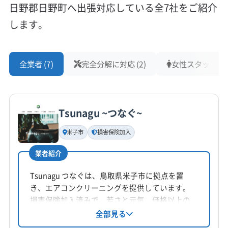
日野郡日野町へ出張対応している全7社をご紹介
します。
全業者 (7)
完全分解に対応 (2)
女性スタッフ在籍 
Tsunagu ~つなぐ~
米子市
損害保険加入
業者紹介
Tsunagu つなぐは、鳥取県米子市に拠点を置
き、エアコンクリーニングを提供しています。
損害保険加入済みで、若さと元気、価格以上の
クオリティを強みとしています。基本料金は
全部見る
11000円からで、複数台割引や消臭抗菌コート等