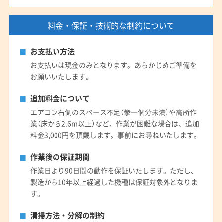
(愛知県) 名古屋市瑞穂区
(愛知県) 名古屋市西区
(愛知県) 名古屋市千種区
(愛知県) 名古屋市中区
料金・保証・技術的な制約について
(愛知県) 名古屋市中川区
(愛知県) 名古屋市中村区
(愛知県) 名古屋市天白区
(愛知県) 名古屋市東区
お支払い方法
(愛知県) 名古屋市南区
(愛知県) 名古屋市熱田区
お支払いは現金のみとなります。あらかじめご準備を
(愛知県) 名古屋市北区
(愛知県) 名古屋市名東区
お願いいたします。
(愛知県) 名古屋市緑区
(愛知県) 弥富市
(静岡県) 掛川市
追加料金について
(静岡県) 菊川市
(静岡県) 湖西市
(静岡県) 御前崎市
エアコン右側のスペース不足（拳一個分未満）や高所作
(静岡県) 周智郡森町
(静岡県) 榛原郡吉田町
業（床から2.6m以上）など、作業が困難な場合は、追加
(静岡県) 静岡市葵区
(静岡県) 静岡市駿河区
料金3,000円を頂戴します。事前にお尋ねいたします。
(静岡県) 静岡市清水区
(静岡県) 袋井市
(静岡県) 島田市
作業後の保証期間
(静岡県) 藤枝市
(静岡県) 磐田市
(静岡県) 浜松市中央区
作業日より90日間の動作を保証いたします。ただし、
(静岡県) 浜松市天竜区
(静岡県) 浜松市浜名区
製造から10年以上経過した機種は保証対象外となりま
(静岡県) 牧之原市
す。
清掃方法・分解の制約