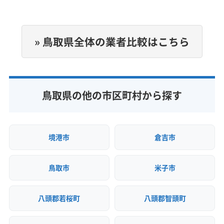
(兵庫県) 加古郡播磨町
(兵庫県) 加古川市
(兵庫県) 加西市
定休日
(兵庫県) 加東市
(兵庫県) 高砂市
(兵庫県) 佐用郡佐用町
年中無休
(兵庫県) 三田市
(兵庫県) 三木市
(兵庫県) 宍粟市
» 鳥取県全体の業者比較はこちら
(兵庫県) 洲本市
(兵庫県) 小野市
(兵庫県) 神戸市須磨区
電話番号
非公開
(兵庫県) 神戸市垂水区
(兵庫県) 神戸市西区
(兵庫県) 神戸市中央区
(兵庫県) 神戸市長田区
公式HP
(兵庫県) 神戸市東灘区
(兵庫県) 神戸市灘区
鳥取県の他の市区町村から探す
公式サイトなし
(兵庫県) 神戸市兵庫区
(兵庫県) 神戸市北区
(兵庫県) 神崎郡市川町
(兵庫県) 神崎郡神河町
(兵庫県) 神崎郡福崎町
(兵庫県) 西宮市
(兵庫県) 西脇市
境港市
倉吉市
(兵庫県) 赤穂郡上郡町
(兵庫県) 赤穂市
(兵庫県) 川西市
(兵庫県) 川辺郡猪名川町
(兵庫県) 相生市
鳥取市
米子市
(兵庫県) 多可郡多可町
(兵庫県) 丹波市
(兵庫県) 丹波篠山市
(兵庫県) 淡路市
(兵庫県) 朝来市
八頭郡若桜町
八頭郡智頭町
(兵庫県) 南あわじ市
(兵庫県) 尼崎市
(兵庫県) 美方郡香美町
(兵庫県) 美方郡新温泉町