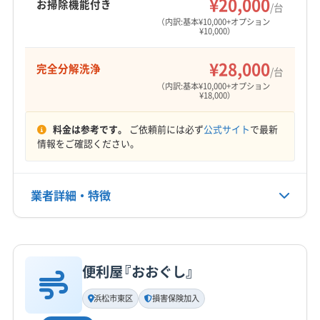
¥20,000
お掃除機能付き
/台
営業時間
(島根県) 松江市
（内訳:基本¥10,000+オプション
¥10,000）
8:00〜18:00
¥28,000
完全分解洗浄
定休日
/台
なし
（内訳:基本¥10,000+オプション
¥18,000）
電話番号
料金は参考です。
ご依頼前には必ず
公式サイト
で最新
非公開
情報をご確認ください。
公式HP
公式サイトなし
業者詳細・特徴
詳細な料金表
業者情報
特徴
便利屋『おおぐし』
基本情報
代表者名
浜松市東区
損害保険加入
非公開