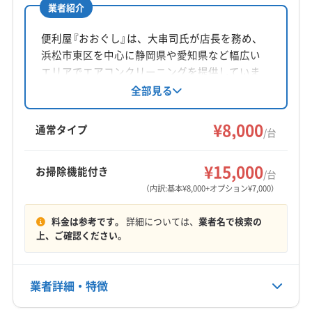
業者紹介
所在地
鳥取県米子市車尾5丁目4-18 ツインコ-ポA棟
便利屋『おおぐし』は、大串司氏が店長を務め、
浜松市東区を中心に静岡県や愛知県など幅広い
対応地域
エリアでエアコンクリーニングを提供していま
日野郡日野町
境港市
倉吉市
鳥取市
米子市
す。損害保険加入済み。基本料金は8000円/台
全部見る
で、お掃除機能付きは7000円/台。土日祝日も対
岩美郡岩美町
西伯郡大山町
西伯郡南部町
応可能で、防カビ抗菌コーティングも実施。丁
¥8,000
西伯郡日吉津村
西伯郡伯耆町
東伯郡琴浦町
通常タイプ
/台
寧な作業とアフターフォローが魅力です。
東伯郡三朝町
東伯郡湯梨浜町
東伯郡北栄町
もっと見る
日野郡江府町
日野郡日南町
八頭郡若桜町
¥15,000
お掃除機能付き
/台
営業時間
八頭郡智頭町
八頭郡八頭町
(岡山県) 新見市
（内訳:基本¥8,000+オプション¥7,000）
5:00〜22:00
(岡山県) 真庭郡新庄村
(岡山県) 真庭市
(岡山県) 津山市
料金は参考です。
詳細については、
業者名で検索の
(島根県) 安来市
(島根県) 雲南市
(島根県) 出雲市
定休日
上、ご確認ください。
(島根県) 松江市
(島根県) 仁多郡奥出雲町
(島根県) 大田市
不定休
(島根県) 飯石郡飯南町
(島根県) 邑智郡川本町
(島根県) 邑智郡美郷町
(島根県) 邑智郡邑南町
業者詳細・特徴
電話番号
080-3722-0358