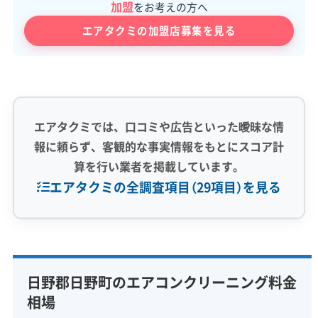
加盟
をお考えの方へ
エアタクミの加盟店募集を見る
エアタクミでは、口コミや広告といった曖昧な情
報に頼らず、客観的な事実情報をもとにスコア計
算を行い業者を掲載しています。
エアタクミの全調査項目（29項目）を見る
専門性・技術力 (9)
完全分解洗浄
部分クリーニング
実績10年以上
日野郡日野町のエアコンクリーニング料金
資格保有スタッフ
家庭用エアコン
業務用エアコン
相場
壁掛け型
天井カセット型
お掃除機能付き