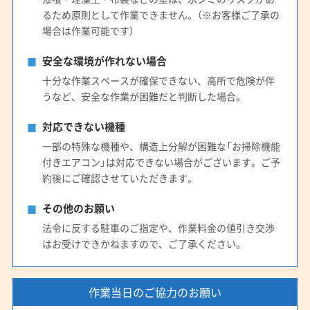
(広島県) 広島市安芸区
(広島県) 広島市安佐南区
るため原則として作業できません。（※お客様ご了承の
(広島県) 広島市安佐北区
(広島県) 広島市佐伯区
場合は作業可能です）
(広島県) 広島市西区
(広島県) 広島市中区
安全な環境が作れない場合
(広島県) 広島市東区
(広島県) 広島市南区
十分な作業スペースが確保できない、高所で危険が伴
(広島県) 江田島市
(広島県) 三原市
(広島県) 三次市
うなど、安全な作業が困難だと判断した場合。
(広島県) 山県郡安芸太田町
(広島県) 山県郡北広島町
(広島県) 庄原市
(広島県) 神石郡神石高原町
対応できない機種
(広島県) 世羅郡世羅町
(広島県) 大竹市
(広島県) 竹原市
一部の特殊な機種や、構造上分解が困難な「お掃除機能
付きエアコン」は対応できない場合がございます。ご予
(広島県) 東広島市
(広島県) 廿日市市
(広島県) 尾道市
約後にご確認させていただきます。
(広島県) 府中市
(広島県) 福山市
(広島県) 豊田郡大崎上島町
(愛知県) あま市
その他のお願い
(愛知県) みよし市
(愛知県) 愛西市
(愛知県) 愛知郡東郷町
法令に反する駐車のご指定や、作業料金の値引き交渉
(愛知県) 安城市
(愛知県) 一宮市
(愛知県) 稲沢市
はお受けできかねますので、ご了承ください。
(愛知県) 岡崎市
(愛知県) 海部郡蟹江町
(愛知県) 海部郡大治町
(愛知県) 海部郡飛島村
作業当日のご協力のお願い
(愛知県) 額田郡幸田町
(愛知県) 蒲郡市
(愛知県) 刈谷市