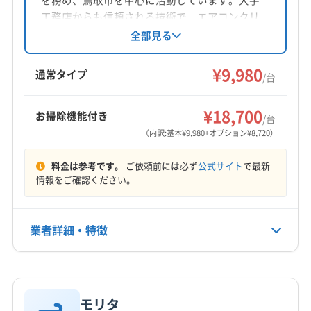
を務め、鳥取市を中心に活動しています。大手
工務店からも信頼される技術で、エアコンクリ
対応地域
ーニングを提供。丁寧な作業と細やかな気配り
全部見る
日野郡日野町
境港市
倉吉市
鳥取市
米子市
を心掛け、動作確認からアフターフォローまで
対応しています。年中無休で、9時～19時まで営
岩美郡岩美町
西伯郡大山町
西伯郡南部町
¥9,980
通常タイプ
/台
業。防カビ・抗菌コーティングにも対応可能で
西伯郡日吉津村
西伯郡伯耆町
東伯郡琴浦町
す。
東伯郡三朝町
東伯郡湯梨浜町
東伯郡北栄町
もっと見る
¥18,700
お掃除機能付き
/台
日野郡江府町
日野郡日南町
八頭郡若桜町
（内訳:基本¥9,980+オプション¥8,720）
営業時間
八頭郡智頭町
八頭郡八頭町
(兵庫県) たつの市
10:00〜19:00
料金は参考です。
ご依頼前には必ず
公式サイト
で最新
(兵庫県) 加古川市
(兵庫県) 佐用郡佐用町
情報をご確認ください。
(兵庫県) 赤穂郡上郡町
(兵庫県) 赤穂市
(兵庫県) 相生市
定休日
(兵庫県) 姫路市
(兵庫県) 揖保郡太子町
(岡山県) 井原市
年中無休
(岡山県) 英田郡西粟倉村
(岡山県) 岡山市中区
業者詳細・特徴
(岡山県) 岡山市東区
(岡山県) 岡山市南区
電話番号
090-3459-0247
(岡山県) 岡山市北区
(岡山県) 加賀郡吉備中央町
詳細な料金表
業者情報
特徴
(岡山県) 笠岡市
(岡山県) 久米郡久米南町
公式HP
モリタ
(岡山県) 久米郡美咲町
(岡山県) 玉野市
(岡山県) 高梁市