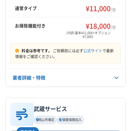
のオプションも充実。年中無休で9時から18時ま
¥11,000
通常タイプ
/台
で対応し、対応地域外も相談可能です。
¥18,000
お掃除機能付き
/台
（内訳:基本¥11,000+オプション
¥7,000）
料金は参考です。
ご依頼前には必ず
公式サイト
で最新
情報をご確認ください。
業者詳細・特徴
詳細な料金表
業者情報
特徴
武蔵サービス
基本情報
代表者名
岡山市東区
損害保険加入
松賀敦哉