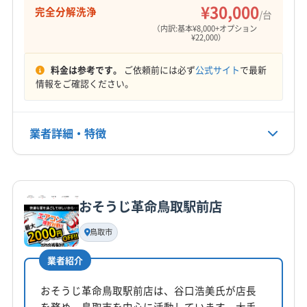
(岡山県) 岡山市中区
(岡山県) 岡山市東区
¥30,000
完全分解洗浄
定休日
/台
(岡山県) 岡山市南区
(岡山県) 岡山市北区
年中無休
（内訳:基本¥8,000+オプション
¥22,000）
(岡山県) 加賀郡吉備中央町
(岡山県) 笠岡市
(岡山県) 久米郡久米南町
(岡山県) 久米郡美咲町
電話番号
料金は参考です。
ご依頼前には必ず
公式サイト
で最新
非公開
(岡山県) 玉野市
(岡山県) 高梁市
(岡山県) 勝田郡勝央町
情報をご確認ください。
(岡山県) 勝田郡奈義町
(岡山県) 小田郡矢掛町
公式HP
(岡山県) 新見市
(岡山県) 真庭郡新庄村
(岡山県) 真庭市
公式サイトなし
業者詳細・特徴
(岡山県) 瀬戸内市
(岡山県) 赤磐市
(岡山県) 浅口郡里庄町
(岡山県) 浅口市
(岡山県) 倉敷市
(岡山県) 総社市
詳細な料金表
業者情報
特徴
(岡山県) 津山市
(岡山県) 都窪郡早島町
(岡山県) 苫田郡鏡野町
(岡山県) 備前市
(岡山県) 美作市
おそうじ革命鳥取駅前店
基本情報
(岡山県) 和気郡和気町
(広島県) 三原市
(広島県) 尾道市
代表者名
(広島県) 府中市
(広島県) 福山市
鳥取市
平川昭二
業者紹介
所在地
岡山県岡山市南区福富西2-6-3 ラ-パルテ-ル福富弐番館
おそうじ革命鳥取駅前店は、谷口浩美氏が店長
232