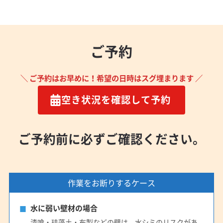
(岡山県) 新見市
(岡山県) 真庭郡新庄村
(岡山県) 真庭市
(岡山県) 瀬戸内市
(岡山県) 赤磐市
(岡山県) 浅口郡里庄町
(岡山県) 浅口市
(岡山県) 倉敷市
(岡山県) 総社市
ご予約
(岡山県) 津山市
(岡山県) 都窪郡早島町
(岡山県) 苫田郡鏡野町
(岡山県) 備前市
(岡山県) 美作市
(岡山県) 和気郡和気町
(島根県) 安来市
＼ ご予約はお早めに！希望の日時はスグ埋まります ／
(島根県) 隠岐郡隠岐の島町
(島根県) 隠岐郡海士町
空き状況を確認して予約
(島根県) 隠岐郡西ノ島町
(島根県) 隠岐郡知夫村
(島根県) 雲南市
(島根県) 益田市
(島根県) 江津市
(島根県) 鹿足郡吉賀町
(島根県) 鹿足郡津和野町
ご予約前に必ずご確認ください。
(島根県) 出雲市
(島根県) 松江市
(島根県) 仁多郡奥出雲町
(島根県) 大田市
(島根県) 飯石郡飯南町
(島根県) 浜田市
(島根県) 邑智郡川本町
(島根県) 邑智郡美郷町
作業をお断りするケース
(島根県) 邑智郡邑南町
(広島県) 安芸郡海田町
(広島県) 安芸郡熊野町
(広島県) 安芸郡坂町
水に弱い壁材の場合
(広島県) 安芸郡府中町
(広島県) 安芸高田市
(広島県) 呉市
漆喰・珪藻土・布製などの壁は、水シミのリスクがあ