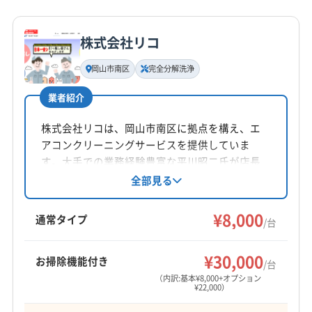
詳細な料金表
業者情報
特徴
公式HP
公式サイトを見る
株式会社リコ
基本情報
代表者名
岡山市南区
完全分解洗浄
阿部祥吾
業者紹介
所在地
岡山県邑久郷2305
株式会社リコは、岡山市南区に拠点を構え、エ
アコンクリーニングサービスを提供していま
対応地域
す。大手での業務経験豊富な平川昭二氏が店長
日野郡日野町
境港市
倉吉市
鳥取市
米子市
を務め、丁寧な作業と安全を心掛けています。
全部見る
基本料金一台8000円からで、複数台割引やオプ
岩美郡岩美町
西伯郡大山町
西伯郡南部町
ションも充実。土日祝日対応、完全分解クリー
¥8,000
西伯郡日吉津村
西伯郡伯耆町
東伯郡琴浦町
通常タイプ
/台
ニング、防カビ・抗菌コーティングにも対応し
東伯郡三朝町
東伯郡湯梨浜町
東伯郡北栄町
もっと見る
ています。
日野郡江府町
日野郡日南町
八頭郡若桜町
¥30,000
お掃除機能付き
/台
営業時間
八頭郡智頭町
八頭郡八頭町
(兵庫県) 赤穂郡上郡町
（内訳:基本¥8,000+オプション
¥22,000）
9:00〜21:00
(兵庫県) 赤穂市
(岡山県) 井原市
(岡山県) 英田郡西粟倉村