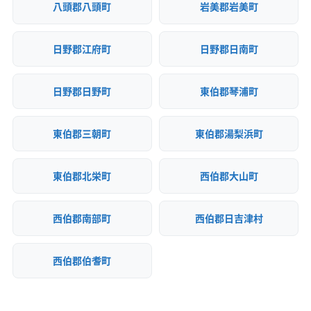
八頭郡八頭町
岩美郡岩美町
(兵庫県) 姫路市
(兵庫県) 宝塚市
(兵庫県) 豊岡市
(兵庫県) 明石市
(兵庫県) 揖保郡太子町
(兵庫県) 養父市
(山口県) 阿武郡阿武町
(山口県) 宇部市
(山口県) 下関市
日野郡江府町
日野郡日南町
(山口県) 下松市
(山口県) 岩国市
(山口県) 玖珂郡和木町
(山口県) 熊毛郡上関町
(山口県) 熊毛郡田布施町
日野郡日野町
東伯郡琴浦町
(山口県) 熊毛郡平生町
(山口県) 光市
(山口県) 山口市
(山口県) 山陽小野田市
(山口県) 周南市
東伯郡三朝町
東伯郡湯梨浜町
(山口県) 大島郡周防大島町
(山口県) 長門市
(山口県) 萩市
(山口県) 美祢市
(山口県) 防府市
(山口県) 柳井市
東伯郡北栄町
西伯郡大山町
(岡山県) 井原市
(岡山県) 英田郡西粟倉村
(岡山県) 岡山市中区
(岡山県) 岡山市東区
西伯郡南部町
西伯郡日吉津村
(岡山県) 岡山市南区
(岡山県) 岡山市北区
(岡山県) 加賀郡吉備中央町
(岡山県) 笠岡市
(岡山県) 久米郡久米南町
(岡山県) 久米郡美咲町
西伯郡伯耆町
(岡山県) 玉野市
(岡山県) 高梁市
(岡山県) 勝田郡勝央町
(岡山県) 勝田郡奈義町
(岡山県) 小田郡矢掛町