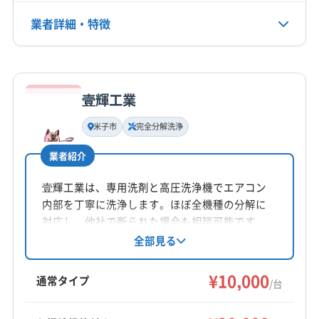
(広島県) 安芸郡熊野町
(広島県) 安芸郡坂町
電話番号
業者詳細・特徴
0120-746-112
(広島県) 安芸郡府中町
(広島県) 安芸高田市
(広島県) 呉市
(広島県) 広島市安芸区
(広島県) 広島市安佐南区
詳細な料金表
業者情報
特徴
公式HP
(広島県) 広島市安佐北区
(広島県) 広島市佐伯区
公式サイトを見る
(広島県) 広島市西区
(広島県) 広島市中区
壹輝工業
基本情報
(広島県) 広島市東区
(広島県) 広島市南区
代表者名
米子市
完全分解洗浄
(広島県) 江田島市
(広島県) 三原市
(広島県) 三次市
非公開
(広島県) 山県郡安芸太田町
(広島県) 山県郡北広島町
業者紹介
所在地
(広島県) 庄原市
(広島県) 神石郡神石高原町
鳥取県米子市淀江町福井210
壹輝工業は、専用洗剤と高圧洗浄機でエアコン
(広島県) 世羅郡世羅町
(広島県) 大竹市
(広島県) 竹原市
内部を丁寧に洗浄します。ほぼ全機種の分解に
(広島県) 東広島市
(広島県) 廿日市市
(広島県) 尾道市
対応地域
対応し、他社で断られた場合も相談可能です。
(広島県) 府中市
(広島県) 福山市
日野郡日野町
境港市
倉吉市
鳥取市
米子市
環境に優しい洗剤を使用し、消臭抗菌コートや
全部見る
(広島県) 豊田郡大崎上島町
(香川県) 坂出市
完全分解洗浄などのオプションも充実。鳥取県
西伯郡大山町
西伯郡南部町
西伯郡日吉津村
米子市を中心に幅広いエリアで対応していま
¥10,000
西伯郡伯耆町
東伯郡琴浦町
東伯郡三朝町
通常タイプ
/台
す。
東伯郡湯梨浜町
東伯郡北栄町
日野郡江府町
もっと見る
日野郡日南町
(島根県) 安来市
(島根県) 出雲市