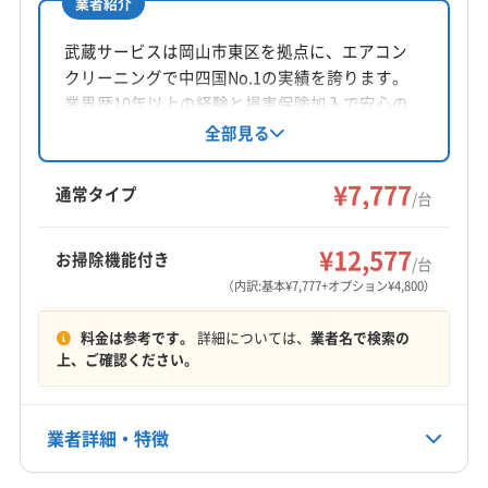
業者紹介
所在地
鳥取県米子市
武蔵サービスは岡山市東区を拠点に、エアコン
クリーニングで中四国No.1の実績を誇ります。
対応地域
業界歴10年以上の経験と損害保険加入で安心の
日野郡日野町
境港市
倉吉市
鳥取市
米子市
サービスを提供。基本料金7777円からで、お掃
全部見る
除機能付きや室外機洗浄などのオプションも充
西伯郡大山町
西伯郡南部町
西伯郡日吉津村
実。年中無休で9時から21時まで対応し、時間外
¥7,777
西伯郡伯耆町
日野郡江府町
日野郡日南町
通常タイプ
/台
も相談可能です。
(島根県) 安来市
(島根県) 雲南市
(島根県) 出雲市
もっと見る
(島根県) 松江市
¥12,577
お掃除機能付き
/台
営業時間
（内訳:基本¥7,777+オプション¥4,800）
9:00〜18:00
料金は参考です。
詳細については、
業者名で検索の
定休日
上、ご確認ください。
なし
業者詳細・特徴
電話番号
080-8232-3272