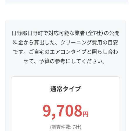
信頼性・安心感 (8)
保証付き
アフターフォロー
女性スタッフ在籍
エコ洗剤使用
アレルギー対策
ハウスダスト除去
日野郡日野町で対応可能な業者（全7社）の公開
地域密着型
フランチャイズ
料金から算出した、クリーニング費用の目安
利便性・サービス (12)
です。ご自宅のエアコンタイプと照らし合わ
せて、予算の参考にしてください。
定額料金
複数台割引
初回割引
定期メンテナンス
当日予約可能
即日対応可能
24時間対応
土日祝日対応
年末年始対応
防カビ・抗菌
消臭処理
防汚コーティング
通常タイプ
※項目にカーソルを合わせると詳細な説明が表示されます。
9,708
円
(調査件数: 7社)