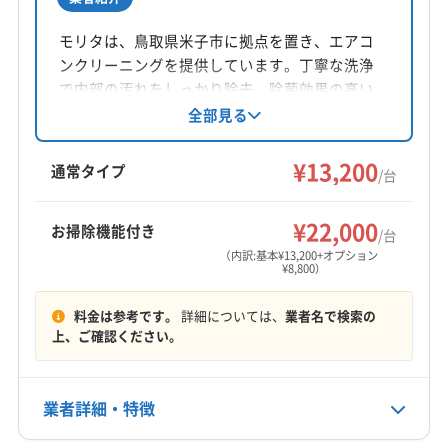
所在地
(兵庫県) 川辺郡猪名川町
(兵庫県) 相生市
鳥取県東伯郡北栄町六尾180
モリタは、鳥取県米子市に拠点を置き、エアコ
(兵庫県) 多可郡多可町
(兵庫県) 丹波市
ンクリーニングを提供しています。丁寧な洗浄
(兵庫県) 丹波篠山市
(兵庫県) 淡路市
(兵庫県) 朝来市
対応地域
で内部の汚れをしっかり除去。除菌効果の高い
(兵庫県) 南あわじ市
(兵庫県) 尼崎市
東伯郡湯梨浜町
倉吉市
西伯郡大山町
西伯郡南部町
洗剤を使用し、ドレンパンの脱着もサービスで
全部見る
(兵庫県) 美方郡香美町
(兵庫県) 美方郡新温泉町
行っています（機種による）。土日祝日も対応可能
西伯郡日吉津村
西伯郡伯耆町
東伯郡琴浦町
(兵庫県) 姫路市
(兵庫県) 宝塚市
(兵庫県) 豊岡市
で、消臭抗菌コートなどのオプションも用意。
¥13,200
東伯郡三朝町
東伯郡北栄町
通常タイプ
/台
倉吉市、境港市、松江市など幅広いエリアに対
(兵庫県) 明石市
(兵庫県) 揖保郡太子町
(兵庫県) 養父市
もっと見る
応しています。
(山口県) 阿武郡阿武町
(山口県) 宇部市
(山口県) 下関市
¥22,000
お掃除機能付き
/台
(山口県) 下松市
(山口県) 岩国市
(山口県) 玖珂郡和木町
営業時間
（内訳:基本¥13,200+オプション
(山口県) 熊毛郡上関町
(山口県) 熊毛郡田布施町
¥8,800）
8:00〜17:00
(山口県) 熊毛郡平生町
(山口県) 光市
(山口県) 山口市
料金は参考です。
詳細については、
業者名で検索の
定休日
(山口県) 山陽小野田市
(山口県) 周南市
上、ご確認ください。
不明
(山口県) 大島郡周防大島町
(山口県) 長門市
(山口県) 萩市
(山口県) 美祢市
(山口県) 防府市
(山口県) 柳井市
電話番号
業者詳細・特徴
(岡山県) 井原市
(岡山県) 英田郡西粟倉村
非公開
(岡山県) 岡山市中区
(岡山県) 岡山市東区