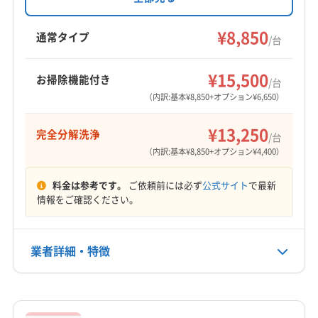
お掃除機能付きエアコンにも対応しています。
(島根県) 安来市
(島根県) 隠岐郡隠岐の島町
岩美郡岩美町
西伯郡大山町
西伯郡南部町
完全分解洗浄や抗菌コートもオプションで選択
¥8,850
(島根県) 隠岐郡海士町
(島根県) 隠岐郡西ノ島町
西伯郡日吉津村
西伯郡伯耆町
東伯郡琴浦町
通常タイプ
/台
可能。丁寧な作業と安心価格が魅力です。
(島根県) 隠岐郡知夫村
(島根県) 雲南市
(島根県) 益田市
東伯郡三朝町
東伯郡北栄町
日野郡江府町
もっと見る
(島根県) 江津市
(島根県) 鹿足郡吉賀町
日野郡日南町
日野郡日野町
八頭郡若桜町
¥15,500
お掃除機能付き
/台
(島根県) 鹿足郡津和野町
(島根県) 出雲市
(島根県) 松江市
営業時間
八頭郡智頭町
八頭郡八頭町
（内訳:基本¥8,850+オプション¥6,650）
9:00〜19:00
(島根県) 仁多郡奥出雲町
(島根県) 大田市
¥13,250
(島根県) 飯石郡飯南町
(島根県) 浜田市
完全分解洗浄
/台
定休日
（内訳:基本¥8,850+オプション¥4,400）
(島根県) 邑智郡川本町
(島根県) 邑智郡美郷町
不定休
(島根県) 邑智郡邑南町
(広島県) 安芸郡海田町
料金は参考です。
ご依頼前には必ず
公式サイト
で最新
(広島県) 安芸郡熊野町
(広島県) 安芸郡坂町
電話番号
情報をご確認ください。
0120-746-112
(広島県) 安芸郡府中町
(広島県) 安芸高田市
(広島県) 呉市
(広島県) 広島市安芸区
(広島県) 広島市安佐南区
公式HP
業者詳細・特徴
(広島県) 広島市安佐北区
(広島県) 広島市佐伯区
公式サイトを見る
(広島県) 広島市西区
(広島県) 広島市中区
詳細な料金表
業者情報
特徴
(広島県) 広島市東区
(広島県) 広島市南区
(広島県) 江田島市
(広島県) 三原市
(広島県) 三次市