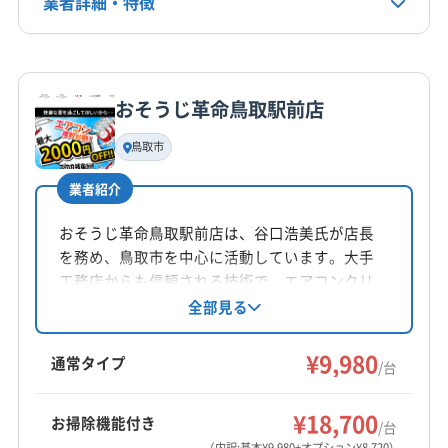
業者詳細・特徴
詳細な料金表
業者情報
特徴
おそうじ革命鳥取駅前店
基本情報
代表者名
鳥取市
平川昭二
業者紹介
所在地
岡山県岡山市南区福富西2-6-3 ラ-パルテ-ル福富弐番館
おそうじ革命鳥取駅前店は、谷口浩美氏が店長
232
を務め、鳥取市を中心に活動しています。大手
工務店からも信頼される技術で、エアコンクリ
対応地域
ーニングを提供。丁寧な作業と細やかな気配り
全部見る
東伯郡湯梨浜町
境港市
倉吉市
鳥取市
米子市
を心掛け、動作確認からアフターフォローまで
対応しています。年中無休で、9時～19時まで営
岩美郡岩美町
西伯郡大山町
西伯郡南部町
¥9,980
通常タイプ
/台
業。防カビ・抗菌コーティングにも対応可能で
西伯郡日吉津村
西伯郡伯耆町
東伯郡琴浦町
す。
東伯郡三朝町
東伯郡北栄町
日野郡江府町
もっと見る
¥18,700
お掃除機能付き
/台
日野郡日南町
日野郡日野町
八頭郡若桜町
（内訳:基本¥9,980+オプション¥8,720）