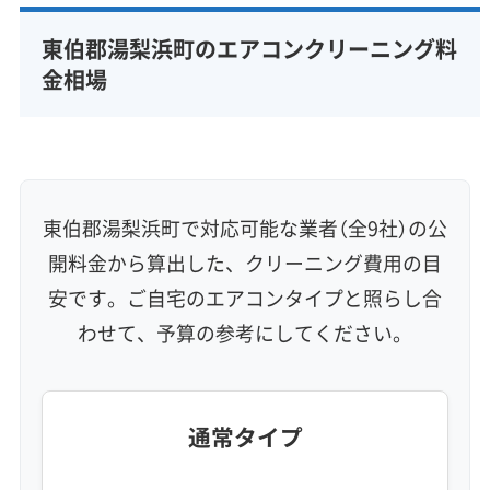
完全分解洗浄
部分クリーニング
実績10年以上
東伯郡湯梨浜町のエアコンクリーニング料
資格保有スタッフ
家庭用エアコン
業務用エアコン
金相場
壁掛け型
天井カセット型
お掃除機能付き
信頼性・安心感 (8)
保証付き
アフターフォロー
女性スタッフ在籍
エコ洗剤使用
アレルギー対策
ハウスダスト除去
東伯郡湯梨浜町で対応可能な業者（全9社）の公
地域密着型
フランチャイズ
開料金から算出した、クリーニング費用の目
利便性・サービス (12)
安です。ご自宅のエアコンタイプと照らし合
わせて、予算の参考にしてください。
定額料金
複数台割引
初回割引
定期メンテナンス
当日予約可能
即日対応可能
24時間対応
土日祝日対応
年末年始対応
防カビ・抗菌
消臭処理
防汚コーティング
通常タイプ
※項目にカーソルを合わせると詳細な説明が表示されます。