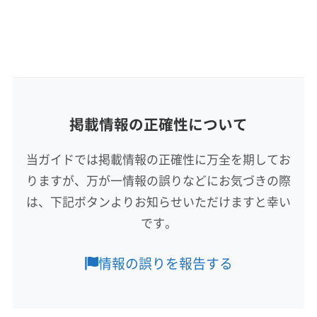
詳細な料金表
業者情報
特徴
(岡山県) 岡山市南区
(岡山県) 岡山市北区
公式HP
公式サイトなし
(岡山県) 加賀郡吉備中央町
(岡山県) 笠岡市
(岡山県) 久米郡久米南町
(岡山県) 久米郡美咲町
基本情報
代表者名
(岡山県) 玉野市
(岡山県) 高梁市
(岡山県) 勝田郡勝央町
非公開
(岡山県) 勝田郡奈義町
(岡山県) 小田郡矢掛町
(岡山県) 新見市
(岡山県) 真庭郡新庄村
(岡山県) 真庭市
所在地
掲載情報の正確性について
鳥取県米子市淀江町福井210
(岡山県) 瀬戸内市
(岡山県) 赤磐市
(岡山県) 浅口郡里庄町
(岡山県) 浅口市
(岡山県) 倉敷市
(岡山県) 総社市
当ガイドでは掲載情報の正確性に万全を期してお
対応地域
(岡山県) 津山市
(岡山県) 都窪郡早島町
りますが、万が一情報の誤りなどにお気づきの際
東伯郡湯梨浜町
境港市
倉吉市
鳥取市
米子市
(岡山県) 苫田郡鏡野町
(岡山県) 備前市
(岡山県) 美作市
は、下記ボタンよりお知らせいただけますと幸い
西伯郡大山町
西伯郡南部町
西伯郡日吉津村
(岡山県) 和気郡和気町
(島根県) 安来市
です。
西伯郡伯耆町
東伯郡琴浦町
東伯郡三朝町
(島根県) 隠岐郡隠岐の島町
(島根県) 隠岐郡海士町
東伯郡北栄町
日野郡江府町
日野郡日南町
もっと見る
(島根県) 隠岐郡西ノ島町
(島根県) 隠岐郡知夫村
情報の誤りを報告する
日野郡日野町
(島根県) 安来市
(島根県) 出雲市
(島根県) 雲南市
(島根県) 益田市
(島根県) 江津市
営業時間
(島根県) 松江市
(島根県) 鹿足郡吉賀町
(島根県) 鹿足郡津和野町
8:00〜18:00
(島根県) 出雲市
(島根県) 松江市
(島根県) 仁多郡奥出雲町