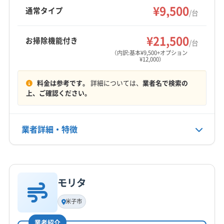
バイスも提供し、快適な生活をサポートしてい
¥9,500
西伯郡日吉津村
西伯郡伯耆町
東伯郡琴浦町
通常タイプ
/台
ます。
東伯郡三朝町
東伯郡北栄町
日野郡江府町
もっと見る
日野郡日南町
日野郡日野町
八頭郡若桜町
¥21,500
お掃除機能付き
/台
営業時間
八頭郡智頭町
八頭郡八頭町
(兵庫県) たつの市
（内訳:基本¥9,500+オプション
¥12,000）
8:00〜18:00
(兵庫県) 芦屋市
(兵庫県) 伊丹市
(兵庫県) 加古郡稲美町
(兵庫県) 加古郡播磨町
(兵庫県) 加古川市
(兵庫県) 加西市
料金は参考です。
詳細については、
業者名で検索の
定休日
(兵庫県) 加東市
(兵庫県) 高砂市
(兵庫県) 佐用郡佐用町
上、ご確認ください。
年中無休
(兵庫県) 三田市
(兵庫県) 三木市
(兵庫県) 宍粟市
(兵庫県) 洲本市
(兵庫県) 小野市
(兵庫県) 神戸市須磨区
電話番号
業者詳細・特徴
非公開
(兵庫県) 神戸市垂水区
(兵庫県) 神戸市西区
(兵庫県) 神戸市中央区
(兵庫県) 神戸市長田区
詳細な料金表
業者情報
特徴
公式HP
(兵庫県) 神戸市東灘区
(兵庫県) 神戸市灘区
公式サイトなし
(兵庫県) 神戸市兵庫区
(兵庫県) 神戸市北区
モリタ
基本情報
(兵庫県) 神崎郡市川町
(兵庫県) 神崎郡神河町
代表者名
米子市
(兵庫県) 神崎郡福崎町
(兵庫県) 西宮市
(兵庫県) 西脇市
å°è°·ç¥å¤ª
(兵庫県) 赤穂郡上郡町
(兵庫県) 赤穂市
(兵庫県) 川西市
業者紹介