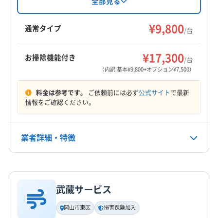
全部見る
(岡山県) 倉敷市
(岡山県) 総社市
(岡山県) 津山市
祝日も対応可能です。防カビ・抗菌コーティン
岩美郡岩美町
西伯郡大山町
西伯郡南部町
(岡山県) 都窪郡早島町
(岡山県) 備前市
(岡山県) 美作市
グにも対応しており、アレルギー対策にも有効
¥9,800
西伯郡日吉津村
西伯郡伯耆町
東伯郡琴浦町
通常タイプ
/台
(岡山県) 和気郡和気町
です。基本料金9,800円からで、複数台割引やオ
東伯郡三朝町
東伯郡北栄町
日野郡江府町
もっと見る
プションも用意されています。
日野郡日南町
日野郡日野町
八頭郡若桜町
¥17,300
お掃除機能付き
/台
営業時間
八頭郡智頭町
八頭郡八頭町
(岡山県) 新見市
（内訳:基本¥9,800+オプション¥7,500）
5:00〜22:00
(岡山県) 真庭郡新庄村
(岡山県) 真庭市
(岡山県) 津山市
料金は参考です。
ご依頼前には必ず
公式サイト
で最新
(島根県) 安来市
(島根県) 雲南市
(島根県) 出雲市
定休日
情報をご確認ください。
(島根県) 松江市
(島根県) 仁多郡奥出雲町
(島根県) 大田市
不定休
(島根県) 飯石郡飯南町
(島根県) 邑智郡川本町
(島根県) 邑智郡美郷町
(島根県) 邑智郡邑南町
業者詳細・特徴
電話番号
080-3722-0358
詳細な料金表
業者情報
特徴
公式HP
公式サイトを見る
武蔵サービス
基本情報
代表者名
岡山市東区
損害保険加入
非公開