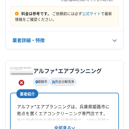
営業時間
八頭郡智頭町
八頭郡八頭町
(兵庫県) たつの市
10:00〜19:00
料金は参考です。
ご依頼前には必ず
公式サイト
で最新
(兵庫県) 加古川市
(兵庫県) 佐用郡佐用町
情報をご確認ください。
(兵庫県) 赤穂郡上郡町
(兵庫県) 赤穂市
(兵庫県) 相生市
定休日
(兵庫県) 姫路市
(兵庫県) 揖保郡太子町
(岡山県) 井原市
年中無休
(岡山県) 英田郡西粟倉村
(岡山県) 岡山市中区
業者詳細・特徴
(岡山県) 岡山市東区
(岡山県) 岡山市南区
電話番号
090-3459-0247
(岡山県) 岡山市北区
(岡山県) 加賀郡吉備中央町
詳細な料金表
業者情報
特徴
(岡山県) 笠岡市
(岡山県) 久米郡久米南町
公式HP
アルファ*エアプランニング
(岡山県) 久米郡美咲町
(岡山県) 玉野市
(岡山県) 高梁市
基本情報
公式サイトを見る
代表者名
(岡山県) 勝田郡勝央町
(岡山県) 勝田郡奈義町
姫路市
完全分解洗浄
谷口浩美
(岡山県) 小田郡矢掛町
(岡山県) 新見市
業者紹介
(岡山県) 真庭郡新庄村
(岡山県) 真庭市
(岡山県) 瀬戸内市
所在地
(岡山県) 赤磐市
(岡山県) 浅口郡里庄町
(岡山県) 浅口市
鳥取県鳥取市古海791
アルファ*エアプランニングは、兵庫県姫路市に
(岡山県) 倉敷市
(岡山県) 総社市
(岡山県) 津山市
拠点を置くエアコンクリーニング専門店です。
(岡山県) 都窪郡早島町
(岡山県) 苫田郡鏡野町
対応地域
施工実績20年の岡本氏が直接施工。100%天然エ
(岡山県) 備前市
(岡山県) 美作市
(岡山県) 和気郡和気町
東伯郡湯梨浜町
倉吉市
鳥取市
米子市
コ成分のプロ用洗浄剤を使用し、新機種や自動
全部見る