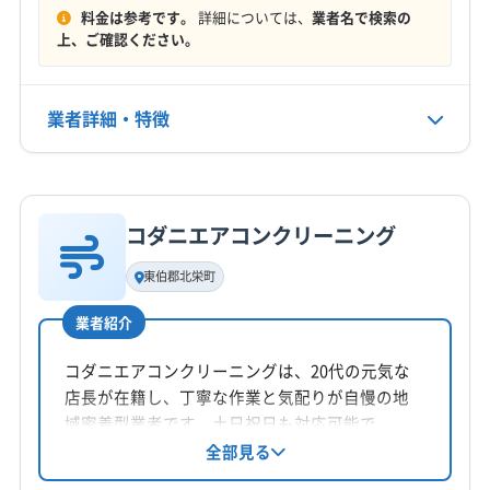
料金は参考です。
詳細については、
業者名で検索の
(岡山県) 岡山市中区
(岡山県) 岡山市東区
定休日
上、ご確認ください。
(岡山県) 岡山市南区
(岡山県) 岡山市北区
年中無休
(岡山県) 加賀郡吉備中央町
(岡山県) 笠岡市
(岡山県) 久米郡久米南町
(岡山県) 久米郡美咲町
業者詳細・特徴
電話番号
非公開
(岡山県) 玉野市
(岡山県) 高梁市
(岡山県) 勝田郡勝央町
(岡山県) 勝田郡奈義町
(岡山県) 小田郡矢掛町
詳細な料金表
業者情報
特徴
公式HP
(岡山県) 新見市
(岡山県) 真庭郡新庄村
(岡山県) 真庭市
公式サイトなし
コダニエアコンクリーニング
(岡山県) 瀬戸内市
(岡山県) 赤磐市
(岡山県) 浅口郡里庄町
基本情報
代表者名
(岡山県) 浅口市
(岡山県) 倉敷市
(岡山県) 総社市
東伯郡北栄町
大串司
(岡山県) 津山市
(岡山県) 都窪郡早島町
業者紹介
(岡山県) 苫田郡鏡野町
(岡山県) 備前市
(岡山県) 美作市
所在地
(岡山県) 和気郡和気町
(広島県) 三原市
(広島県) 尾道市
静岡県浜松市東区
コダニエアコンクリーニングは、20代の元気な
(広島県) 府中市
(広島県) 福山市
店長が在籍し、丁寧な作業と気配りが自慢の地
対応地域
域密着型業者です。土日祝日も対応可能で、
東伯郡湯梨浜町
境港市
倉吉市
鳥取市
米子市
様々な機種に対応。出店記念として2台目以降の
全部見る
割引があります。エアコンメンテナンスのアド
岩美郡岩美町
西伯郡大山町
西伯郡南部町