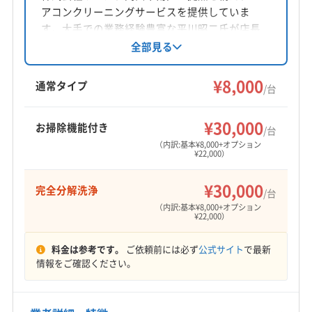
アコンクリーニングサービスを提供していま
す。大手での業務経験豊富な平川昭二氏が店長
を務め、丁寧な作業と安全を心掛けています。
全部見る
基本料金一台8000円からで、複数台割引やオプ
ションも充実。土日祝日対応、完全分解クリー
¥8,000
通常タイプ
/台
ニング、防カビ・抗菌コーティングにも対応し
ています。
¥30,000
お掃除機能付き
/台
（内訳:基本¥8,000+オプション
¥22,000）
¥30,000
完全分解洗浄
/台
（内訳:基本¥8,000+オプション
¥22,000）
料金は参考です。
ご依頼前には必ず
公式サイト
で最新
情報をご確認ください。