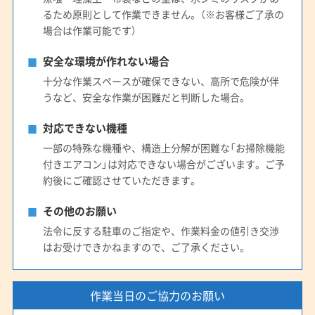
(静岡県) 藤枝市
(静岡県) 磐田市
(静岡県) 浜松市中央区
るため原則として作業できません。（※お客様ご了承の
場合は作業可能です）
(静岡県) 浜松市天竜区
(静岡県) 浜松市浜名区
(静岡県) 牧之原市
安全な環境が作れない場合
十分な作業スペースが確保できない、高所で危険が伴
うなど、安全な作業が困難だと判断した場合。
対応できない機種
一部の特殊な機種や、構造上分解が困難な「お掃除機能
付きエアコン」は対応できない場合がございます。ご予
約後にご確認させていただきます。
その他のお願い
法令に反する駐車のご指定や、作業料金の値引き交渉
はお受けできかねますので、ご了承ください。
作業当日のご協力のお願い