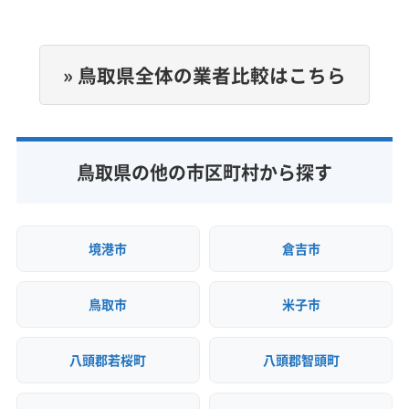
(島根県) 大田市
(島根県) 飯石郡飯南町
(島根県) 浜田市
定休日
(島根県) 邑智郡川本町
(島根県) 邑智郡美郷町
なし
(島根県) 邑智郡邑南町
(広島県) 安芸郡海田町
» 鳥取県全体の業者比較はこちら
電話番号
(広島県) 安芸郡熊野町
(広島県) 安芸郡坂町
非公開
(広島県) 安芸郡府中町
(広島県) 安芸高田市
(広島県) 呉市
(広島県) 広島市安芸区
(広島県) 広島市安佐南区
公式HP
鳥取県の他の市区町村から探す
(広島県) 広島市安佐北区
(広島県) 広島市佐伯区
公式サイトなし
(広島県) 広島市西区
(広島県) 広島市中区
(広島県) 広島市東区
(広島県) 広島市南区
(広島県) 江田島市
(広島県) 三原市
(広島県) 三次市
境港市
倉吉市
(広島県) 山県郡安芸太田町
(広島県) 山県郡北広島町
(広島県) 庄原市
(広島県) 神石郡神石高原町
鳥取市
米子市
(広島県) 世羅郡世羅町
(広島県) 大竹市
(広島県) 竹原市
(広島県) 東広島市
(広島県) 廿日市市
(広島県) 尾道市
八頭郡若桜町
八頭郡智頭町
(広島県) 府中市
(広島県) 福山市
(広島県) 豊田郡大崎上島町
(愛知県) あま市