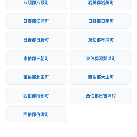
八頭郡八頭町
岩美郡岩美町
(愛知県) みよし市
(愛知県) 愛西市
(愛知県) 愛知郡東郷町
(愛知県) 安城市
(愛知県) 一宮市
(愛知県) 稲沢市
日野郡江府町
日野郡日南町
(愛知県) 岡崎市
(愛知県) 海部郡蟹江町
(愛知県) 海部郡大治町
(愛知県) 海部郡飛島村
(愛知県) 額田郡幸田町
(愛知県) 蒲郡市
(愛知県) 刈谷市
日野郡日野町
東伯郡琴浦町
(愛知県) 岩倉市
(愛知県) 犬山市
(愛知県) 江南市
(愛知県) 高浜市
(愛知県) 春日井市
(愛知県) 小牧市
東伯郡三朝町
東伯郡湯梨浜町
(愛知県) 常滑市
(愛知県) 新城市
(愛知県) 瀬戸市
(愛知県) 清須市
(愛知県) 西春日井郡豊山町
東伯郡北栄町
西伯郡大山町
(愛知県) 西尾市
(愛知県) 大府市
(愛知県) 丹羽郡大口町
(愛知県) 丹羽郡扶桑町
(愛知県) 知多郡阿久比町
西伯郡南部町
西伯郡日吉津村
(愛知県) 知多郡東浦町
(愛知県) 知多郡南知多町
(愛知県) 知多郡美浜町
(愛知県) 知多郡武豊町
西伯郡伯耆町
(愛知県) 知多市
(愛知県) 知立市
(愛知県) 長久手市
(愛知県) 津島市
(愛知県) 田原市
(愛知県) 東海市
(愛知県) 日進市
(愛知県) 半田市
(愛知県) 尾張旭市