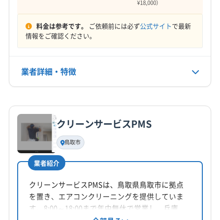
¥18,000）
(兵庫県) 神戸市中央区
(兵庫県) 神戸市長田区
(兵庫県) 神戸市東灘区
(兵庫県) 神戸市灘区
電話番号
料金は参考です。
ご依頼前には必ず
公式サイト
で最新
050-5810-6590
(兵庫県) 神戸市兵庫区
(兵庫県) 神戸市北区
情報をご確認ください。
(兵庫県) 神崎郡市川町
(兵庫県) 神崎郡神河町
公式HP
(兵庫県) 神崎郡福崎町
(兵庫県) 西宮市
(兵庫県) 西脇市
公式サイトを見る
業者詳細・特徴
(兵庫県) 赤穂郡上郡町
(兵庫県) 赤穂市
(兵庫県) 川西市
(兵庫県) 川辺郡猪名川町
(兵庫県) 相生市
詳細な料金表
業者情報
特徴
(兵庫県) 多可郡多可町
(兵庫県) 丹波市
(兵庫県) 丹波篠山市
(兵庫県) 淡路市
(兵庫県) 朝来市
クリーンサービスPMS
基本情報
(兵庫県) 南あわじ市
(兵庫県) 美方郡香美町
代表者名
(兵庫県) 美方郡新温泉町
(兵庫県) 姫路市
(兵庫県) 宝塚市
鳥取市
非公開
(兵庫県) 豊岡市
(兵庫県) 明石市
(兵庫県) 揖保郡太子町
業者紹介
(兵庫県) 養父市
(岡山県) 英田郡西粟倉村
(岡山県) 岡山市
所在地
鳥取県米子市車尾5丁目4-18 ツインコ-ポA棟
(岡山県) 久米郡久米南町
(岡山県) 久米郡美咲町
クリーンサービスPMSは、鳥取県鳥取市に拠点
を置き、エアコンクリーニングを提供していま
(岡山県) 玉野市
(岡山県) 勝田郡勝央町
対応地域
す。8:00～18:00まで年中無休で営業し、兵庫
(岡山県) 勝田郡奈義町
(岡山県) 瀬戸内市
(岡山県) 赤磐市
東伯郡湯梨浜町
境港市
倉吉市
鳥取市
米子市
県、鳥取県、岡山県の一部エリアに対応。土日