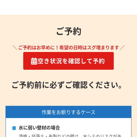
(愛知県) 碧南市
(愛知県) 豊橋市
(愛知県) 豊川市
(愛知県) 豊田市
(愛知県) 豊明市
(愛知県) 北設楽郡設楽町
(愛知県) 北設楽郡東栄町
(愛知県) 北設楽郡豊根村
ご予約
(愛知県) 北名古屋市
(愛知県) 名古屋市港区
(愛知県) 名古屋市守山区
(愛知県) 名古屋市昭和区
＼ ご予約はお早めに！希望の日時はスグ埋まります ／
(愛知県) 名古屋市瑞穂区
(愛知県) 名古屋市西区
(愛知県) 名古屋市千種区
(愛知県) 名古屋市中区
空き状況を確認して予約
(愛知県) 名古屋市中川区
(愛知県) 名古屋市中村区
(愛知県) 名古屋市天白区
(愛知県) 名古屋市東区
ご予約前に必ずご確認ください。
(愛知県) 名古屋市南区
(愛知県) 名古屋市熱田区
(愛知県) 名古屋市北区
(愛知県) 名古屋市名東区
(愛知県) 名古屋市緑区
(愛知県) 弥富市
(静岡県) 掛川市
(静岡県) 菊川市
(静岡県) 湖西市
(静岡県) 御前崎市
作業をお断りするケース
(静岡県) 周智郡森町
(静岡県) 榛原郡吉田町
(静岡県) 静岡市葵区
(静岡県) 静岡市駿河区
水に弱い壁材の場合
(静岡県) 静岡市清水区
(静岡県) 袋井市
(静岡県) 島田市
漆喰・珪藻土・布製などの壁は、水シミのリスクがあ