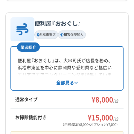
詳細な料金表
業者情報
特徴
公式HP
公式サイトを見る
便利屋『おおぐし』
基本情報
代表者名
浜松市東区
損害保険加入
阿部祥吾
業者紹介
所在地
岡山県邑久郷2305
便利屋『おおぐし』は、大串司氏が店長を務め、
浜松市東区を中心に静岡県や愛知県など幅広い
対応地域
エリアでエアコンクリーニングを提供していま
東伯郡湯梨浜町
境港市
倉吉市
鳥取市
米子市
す。損害保険加入済み。基本料金は8000円/台
全部見る
で、お掃除機能付きは7000円/台。土日祝日も対
岩美郡岩美町
西伯郡大山町
西伯郡南部町
応可能で、防カビ抗菌コーティングも実施。丁
¥8,000
西伯郡日吉津村
西伯郡伯耆町
東伯郡琴浦町
通常タイプ
/台
寧な作業とアフターフォローが魅力です。
東伯郡三朝町
東伯郡北栄町
日野郡江府町
もっと見る
日野郡日南町
日野郡日野町
八頭郡若桜町
¥15,000
お掃除機能付き
/台
営業時間
八頭郡智頭町
八頭郡八頭町
(兵庫県) 赤穂郡上郡町
（内訳:基本¥8,000+オプション¥7,000）
9:00〜21:00
(兵庫県) 赤穂市
(岡山県) 井原市
(岡山県) 英田郡西粟倉村