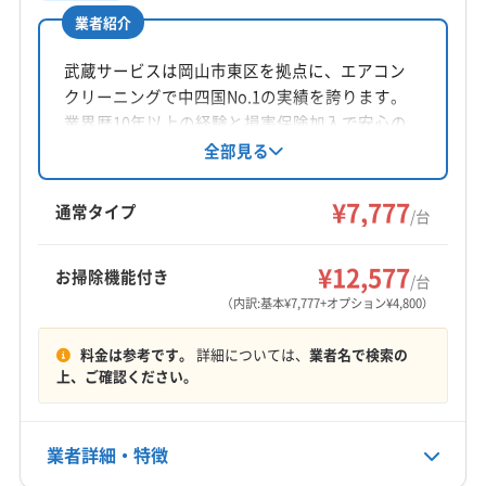
業者紹介
所在地
鳥取県鳥取市
武蔵サービスは岡山市東区を拠点に、エアコン
クリーニングで中四国No.1の実績を誇ります。
対応地域
業界歴10年以上の経験と損害保険加入で安心の
東伯郡湯梨浜町
境港市
倉吉市
鳥取市
米子市
サービスを提供。基本料金7777円からで、お掃
全部見る
除機能付きや室外機洗浄などのオプションも充
岩美郡岩美町
東伯郡琴浦町
東伯郡三朝町
実。年中無休で9時から21時まで対応し、時間外
¥7,777
東伯郡北栄町
八頭郡若桜町
八頭郡智頭町
通常タイプ
/台
も相談可能です。
八頭郡八頭町
(兵庫県) 佐用郡佐用町
もっと見る
(兵庫県) 美方郡香美町
(兵庫県) 美方郡新温泉町
¥12,577
お掃除機能付き
/台
営業時間
(兵庫県) 豊岡市
(岡山県) 英田郡西粟倉村
（内訳:基本¥7,777+オプション¥4,800）
8:00〜18:00
(岡山県) 勝田郡勝央町
(岡山県) 勝田郡奈義町
料金は参考です。
詳細については、
業者名で検索の
(岡山県) 津山市
(岡山県) 苫田郡鏡野町
(岡山県) 美作市
定休日
上、ご確認ください。
年中無休
業者詳細・特徴
電話番号
090-1357-9983