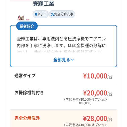
壹輝工業
(広島県) 山県郡安芸太田町
(広島県) 山県郡北広島町
基本情報
代表者名
(広島県) 庄原市
(広島県) 神石郡神石高原町
米子市
完全分解洗浄
岡本正人
(広島県) 世羅郡世羅町
(広島県) 大竹市
(広島県) 竹原市
業者紹介
(広島県) 東広島市
(広島県) 廿日市市
(広島県) 尾道市
所在地
兵庫県姫路市南町76 城陽ビル4 F
(広島県) 府中市
(広島県) 福山市
壹輝工業は、専用洗剤と高圧洗浄機でエアコン
内部を丁寧に洗浄します。ほぼ全機種の分解に
(広島県) 豊田郡大崎上島町
(香川県) 坂出市
対応地域
対応し、他社で断られた場合も相談可能です。
東伯郡湯梨浜町
倉吉市
鳥取市
岩美郡岩美町
環境に優しい洗剤を使用し、消臭抗菌コートや
全部見る
完全分解洗浄などのオプションも充実。鳥取県
東伯郡琴浦町
東伯郡三朝町
東伯郡北栄町
米子市を中心に幅広いエリアで対応していま
¥10,000
八頭郡若桜町
八頭郡智頭町
八頭郡八頭町
通常タイプ
/台
す。
(兵庫県) たつの市
(兵庫県) 芦屋市
(兵庫県) 加古郡稲美町
もっと見る
(兵庫県) 加古郡播磨町
(兵庫県) 加古川市
(兵庫県) 加西市
¥20,000
お掃除機能付き
/台
営業時間
(兵庫県) 加東市
(兵庫県) 高砂市
(兵庫県) 佐用郡佐用町
（内訳:基本¥10,000+オプション
¥10,000）
不明
(兵庫県) 三田市
(兵庫県) 三木市
(兵庫県) 宍粟市
(兵庫県) 洲本市
(兵庫県) 小野市
(兵庫県) 神戸市須磨区
¥28,000
完全分解洗浄
定休日
/台
(兵庫県) 神戸市垂水区
(兵庫県) 神戸市西区
-
（内訳:基本¥10,000+オプション