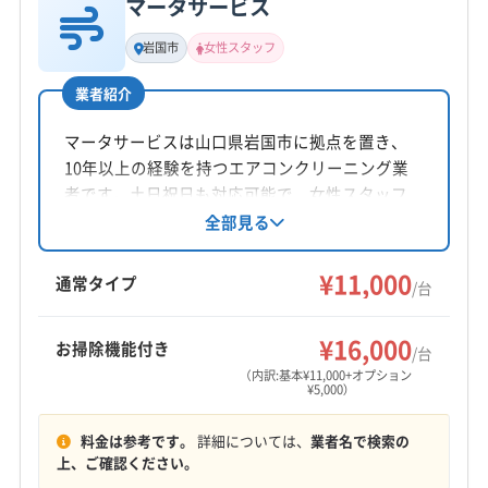
マータサービス
基本情報
代表者名
岩国市
女性スタッフ
廣井道昭
業者紹介
所在地
山口県周南市清水2丁目16-21
マータサービスは山口県岩国市に拠点を置き、
10年以上の経験を持つエアコンクリーニング業
対応地域
者です。土日祝日も対応可能で、女性スタッフ
光市
宇部市
下松市
岩国市
山口市
山陽小野田市
が在籍。丁寧な作業を心掛け、損害保険加入で
全部見る
安心を提供しています。複数台割引やオプショ
周南市
防府市
柳井市
玖珂郡和木町
熊毛郡上関町
ンも充実しています。
¥11,000
熊毛郡田布施町
熊毛郡平生町
(広島県) 大竹市
通常タイプ
/台
(広島県) 廿日市市
もっと見る
¥16,000
お掃除機能付き
/台
営業時間
（内訳:基本¥11,000+オプション
¥5,000）
9:00〜18:00
料金は参考です。
詳細については、
業者名で検索の
定休日
上、ご確認ください。
不定休