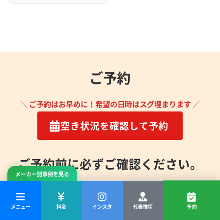
ご予約
＼ ご予約はお早めに！希望の日時はスグ埋まります ／
空き状況を確認して予約
ご予約前に必ずご確認ください。
メーカー別事例を見る
作業をお断りするケース
メニュー
料金
インスタ
代表挨拶
予約