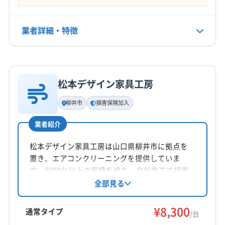
電話番号
業者詳細・特徴
080-8237-7320
詳細な料金表
業者情報
特徴
公式HP
公式サイトを見る
松本デザイン家具工房
基本情報
代表者名
柳井市
損害保険加入
勝見真由美
業者紹介
所在地
神奈川県相模原市南区相模大野5-27-18 2 F
松本デザイン家具工房は山口県柳井市に拠点を
置き、エアコンクリーニングを提供していま
対応地域
す。5000台以上の実績を持ち、自社施工で損害
光市
宇部市
下関市
下松市
岩国市
山口市
保険にも加入済み。万が一の際も安心です。防
全部見る
カビ・抗菌コーティングにも対応。8:30〜18:00
山陽小野田市
周南市
長門市
萩市
美祢市
防府市
まで不定休で営業し、営業時間外の相談も可能
¥8,300
柳井市
阿武郡阿武町
玖珂郡和木町
熊毛郡上関町
通常タイプ
/台
です。
熊毛郡田布施町
熊毛郡平生町
大島郡周防大島町