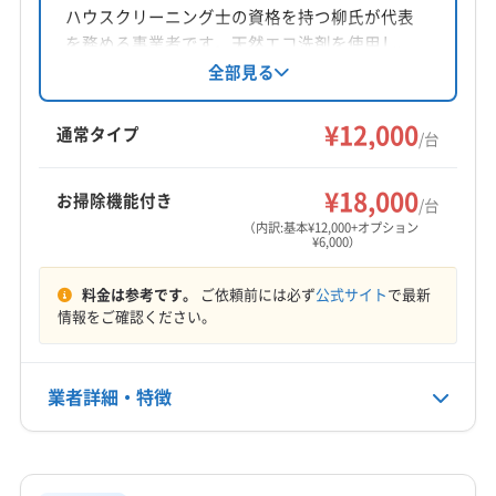
ハウスクリーニング士の資格を持つ柳氏が代表
を務める事業者です。天然エコ洗剤を使用し、
エアコン内部を丁寧に洗浄。防カビ・抗菌コー
全部見る
ティングにも対応しています。土日祝日も営業
し、損害保険加入済み。2台以上の依頼でお得な
¥12,000
通常タイプ
/台
割引があります。口コミ評価を重視し、改善に
努めています。
¥18,000
お掃除機能付き
/台
（内訳:基本¥12,000+オプション
¥6,000）
料金は参考です。
ご依頼前には必ず
公式サイト
で最新
情報をご確認ください。
業者詳細・特徴
詳細な料金表
業者情報
特徴