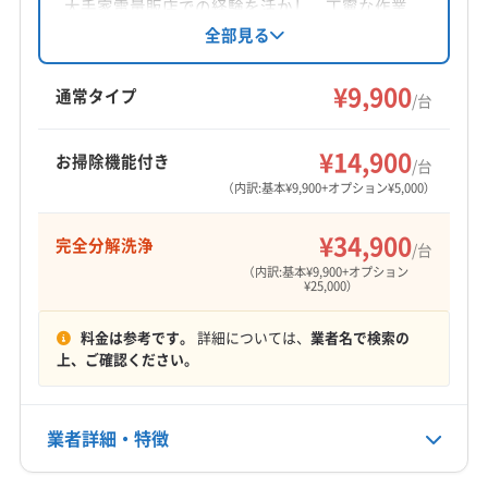
対応地域
大手家電量販店での経験を活かし、丁寧な作業
光市
下松市
岩国市
周南市
柳井市
玖珂郡和木町
と説明を心がけています。完全分解洗浄や防カ
全部見る
ビ抗菌コーティングにも対応し、山口県、広島
(広島県) 呉市
(広島県) 広島市安芸区
県で活動中です。
¥9,900
(広島県) 広島市安佐南区
(広島県) 広島市安佐北区
通常タイプ
/台
(広島県) 広島市佐伯区
(広島県) 広島市西区
もっと見る
(広島県) 広島市中区
(広島県) 広島市東区
¥14,900
お掃除機能付き
/台
営業時間
(広島県) 広島市南区
(広島県) 大竹市
(広島県) 東広島市
（内訳:基本¥9,900+オプション¥5,000）
10:00〜18:00
(広島県) 廿日市市
¥34,900
完全分解洗浄
/台
定休日
（内訳:基本¥9,900+オプション
なし
¥25,000）
料金は参考です。
詳細については、
業者名で検索の
電話番号
上、ご確認ください。
非公開
公式HP
業者詳細・特徴
公式サイトなし