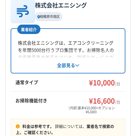
株式会社エニシング
基本情報
代表者名
相模原市南区
柳将樹
業者紹介
所在地
山口県防府市牟礼65-2
株式会社エニシングは、エアコンクリーニング
を年間5000台行うプロ集団です。お掃除名人の
対応地域
店長勝見真由美氏をはじめ、技術とサービス力
光市
宇部市
下関市
下松市
岩国市
山口市
に自信を持つスタッフが、丁寧かつ迅速に対
全部見る
応。土日祝日も対応可能で、防カビ・抗菌コー
山陽小野田市
周南市
長門市
萩市
美祢市
防府市
ティングなどのオプションも充実しています。
¥10,000
柳井市
阿武郡阿武町
玖珂郡和木町
熊毛郡上関町
通常タイプ
/台
東京都、山口県に対応しています。
熊毛郡田布施町
熊毛郡平生町
大島郡周防大島町
もっと見る
¥16,600
お掃除機能付き
/台
営業時間
（内訳:基本¥10,000+オプション
¥6,600）
9:00〜19:00
料金は参考です。
詳細については、
業者名で検索の
定休日
上、ご確認ください。
不定休