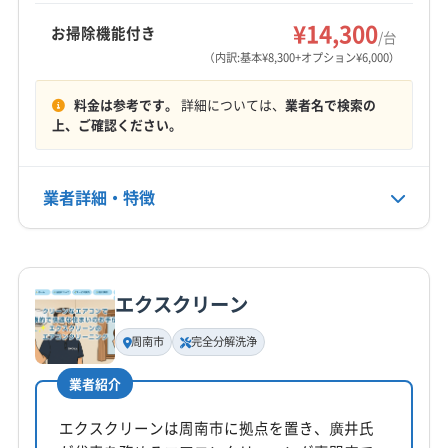
もっと見る
(東京都) 江東区
(東京都) 港区
(東京都) 荒川区
¥14,300
お掃除機能付き
/台
営業時間
(東京都) 渋谷区
(東京都) 新宿区
(東京都) 杉並区
（内訳:基本¥8,300+オプション¥6,000）
8:00〜20:00
(東京都) 世田谷区
(東京都) 千代田区
(東京都) 台東区
料金は参考です。
詳細については、
業者名で検索の
(東京都) 大田区
(東京都) 中央区
(東京都) 中野区
定休日
上、ご確認ください。
(東京都) 板橋区
(東京都) 品川区
(東京都) 文京区
なし
(東京都) 豊島区
(東京都) 北区
(東京都) 墨田区
(東京都) 目黒区
(東京都) 練馬区
業者詳細・特徴
電話番号
非公開
詳細な料金表
業者情報
特徴
公式HP
公式サイトなし
エクスクリーン
基本情報
代表者名
周南市
完全分解洗浄
松本法信
業者紹介
所在地
山口県柳井市新庄910-1
エクスクリーンは周南市に拠点を置き、廣井氏