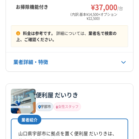
¥37,000
お掃除機能付き
/台
営業時間
（内訳:基本¥14,500+オプション
¥22,500）
9:00〜19:00
料金は参考です。
詳細については、
業者名で検索の
定休日
上、ご確認ください。
月・火
電話番号
業者詳細・特徴
非公開
詳細な料金表
業者情報
特徴
公式HP
公式サイトなし
便利屋 だいりき
基本情報
代表者名
宇部市
女性スタッフ
岩佐光
業者紹介
所在地
山口県柳井市柳井4771-16
山口県宇部市に拠点を置く便利屋 だいりきは、