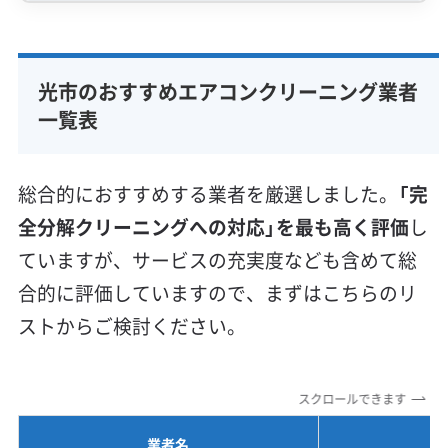
専門性・技術力 (9)
完全分解洗浄
部分クリーニング
実績10年以上
光市のおすすめエアコンクリーニング業者
資格保有スタッフ
家庭用エアコン
業務用エアコン
一覧表
壁掛け型
天井カセット型
お掃除機能付き
信頼性・安心感 (8)
総合的におすすめする業者を厳選しました。
「完
保証付き
アフターフォロー
女性スタッフ在籍
全分解クリーニングへの対応」を最も高く評価
し
エコ洗剤使用
アレルギー対策
ハウスダスト除去
ていますが、サービスの充実度なども含めて総
地域密着型
フランチャイズ
合的に評価していますので、まずはこちらのリ
利便性・サービス (12)
ストからご検討ください。
定額料金
複数台割引
初回割引
定期メンテナンス
当日予約可能
即日対応可能
24時間対応
土日祝日対応
スクロールできます
年末年始対応
防カビ・抗菌
消臭処理
防汚コーティング
業者名