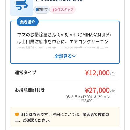
基本情報
代表者名
防府市
女性スタッフ
藤本
業者紹介
所在地
山口県宇部市野中1丁目6-22-3
ママのお掃除屋さん(GARCIAHIROMINAKAMURA)
は山口県防府市を中心に、エアコンクリーニン
対応地域
グを提供しています。丁寧な作業とアフターフ
光市
宇部市
下関市
下松市
岩国市
山口市
ォローが強み。基本料金12,000円からで、複数台
全部見る
割引や消臭抗菌コート等のオプションもありま
山陽小野田市
周南市
長門市
萩市
美祢市
防府市
す。年中9時〜17時まで営業し、土日祝日も対応
¥12,000
柳井市
阿武郡阿武町
玖珂郡和木町
通常タイプ
/台
可能です。女性スタッフも在籍しています。
(福岡県) 北九州市戸畑区
(福岡県) 北九州市若松区
もっと見る
(福岡県) 北九州市小倉南区
(福岡県) 北九州市小倉北区
¥27,000
お掃除機能付き
/台
営業時間
(福岡県) 北九州市八幡西区
(福岡県) 北九州市八幡東区
（内訳:基本¥12,000+オプション
¥15,000）
8:00〜18:00
(福岡県) 北九州市門司区
料金は参考です。
詳細については、
業者名で検索の
定休日
上、ご確認ください。
年中無休