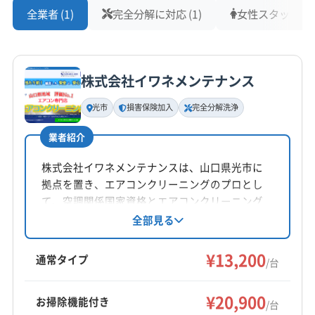
全業者 (1)
完全分解に対応 (1)
女性スタッフ在籍 
株式会社イワネメンテナンス
光市
損害保険加入
完全分解洗浄
業者紹介
株式会社イワネメンテナンスは、山口県光市に
拠点を置き、エアコンクリーニングのプロとし
て、空調関係国家資格とエアコンクリーニング
技能士の資格を持つスタッフが在籍していま
全部見る
す。30日間の保証と損害保険加入で安心。家庭
用から業務用まで対応し、完全分解洗浄にも対
¥13,200
通常タイプ
/台
応しています。土日祝日も営業し、地域密着型
で丁寧なサービスを提供します。
¥20,900
お掃除機能付き
/台