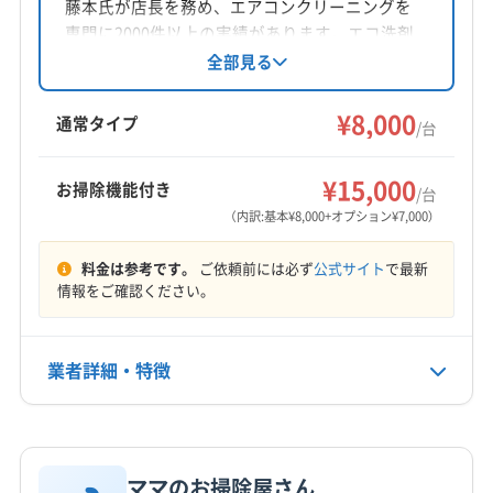
藤本氏が店長を務め、エアコンクリーニングを
対応地域
専門に2000件以上の実績があります。エコ洗剤
光市
下松市
岩国市
山口市
周南市
防府市
を使用し、土日祝日も対応、女性スタッフも在
全部見る
籍。防カビ・抗菌コーティングも実施し、丁寧
柳井市
玖珂郡和木町
熊毛郡上関町
熊毛郡田布施町
な作業とコミュニケーションを心がけていま
¥8,000
熊毛郡平生町
大島郡周防大島町
通常タイプ
/台
す。
もっと見る
¥15,000
お掃除機能付き
/台
営業時間
（内訳:基本¥8,000+オプション¥7,000）
8:00〜17:00
料金は参考です。
ご依頼前には必ず
公式サイト
で最新
定休日
情報をご確認ください。
日
業者詳細・特徴
電話番号
非公開
詳細な料金表
業者情報
特徴
公式HP
公式サイトなし
ママのお掃除屋さん