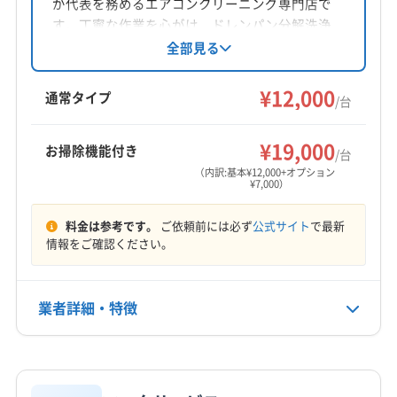
が代表を務めるエアコンクリーニング専門店で
対応地域
す。丁寧な作業を心がけ、ドレンパン分解洗浄
光市
下松市
岩国市
周南市
柳井市
玖珂郡和木町
やエコ洗剤の使用にも対応。土日祝日も営業
全部見る
し、地域密着型で安心のサービスを提供しま
熊毛郡上関町
熊毛郡田布施町
熊毛郡平生町
す。
¥12,000
大島郡周防大島町
(広島県) 大竹市
通常タイプ
/台
もっと見る
¥19,000
お掃除機能付き
/台
営業時間
（内訳:基本¥12,000+オプション
¥7,000）
8:30〜18:00
料金は参考です。
ご依頼前には必ず
公式サイト
で最新
定休日
情報をご確認ください。
不定休
電話番号
業者詳細・特徴
非公開
詳細な料金表
業者情報
特徴
公式HP
公式サイトなし