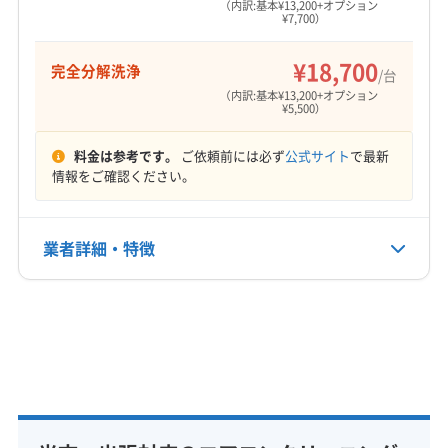
（内訳:基本¥13,200+オプション
¥7,700）
¥18,700
完全分解洗浄
/台
（内訳:基本¥13,200+オプション
¥5,500）
料金は参考です。
ご依頼前には必ず
公式サイト
で最新
情報をご確認ください。
業者詳細・特徴
詳細な料金表
業者情報
特徴
基本情報
代表者名
岩根匡