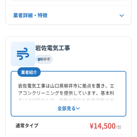
電話番号
業者詳細・特徴
0834-34-3377
詳細な料金表
業者情報
特徴
公式HP
公式サイトを見る
岩佐電気工事
基本情報
代表者名
柳井市
非公開
業者紹介
所在地
山口県岩国市
岩佐電気工事は山口県柳井市に拠点を置き、エ
アコンクリーニングを提供しています。基本料
対応地域
金14,500円からで、複数台割引も利用可能です。
光市
下松市
岩国市
周南市
柳井市
玖珂郡和木町
お掃除機能付きエアコンのクリーニングにも対
全部見る
応。平日8時から17時まで営業し、日曜日は定休
熊毛郡上関町
熊毛郡田布施町
熊毛郡平生町
です。
¥14,500
大島郡周防大島町
(広島県) 大竹市
(広島県) 廿日市市
通常タイプ
/台
もっと見る