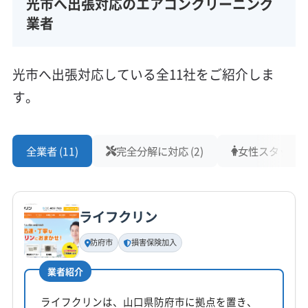
光市へ出張対応のエアコンクリーニング
所在地
山口県光市光井557-5
業者
対応地域
光市
下松市
周南市
柳井市
熊毛郡上関町
光市へ出張対応している全11社をご紹介しま
熊毛郡田布施町
熊毛郡平生町
す。
営業時間
9:00〜18:00
全業者 (11)
完全分解に対応 (2)
女性スタッフ在籍
定休日
不定休
ライフクリン
電話番号
0120-811-803
防府市
損害保険加入
業者紹介
公式HP
公式サイトを見る
ライフクリンは、山口県防府市に拠点を置き、