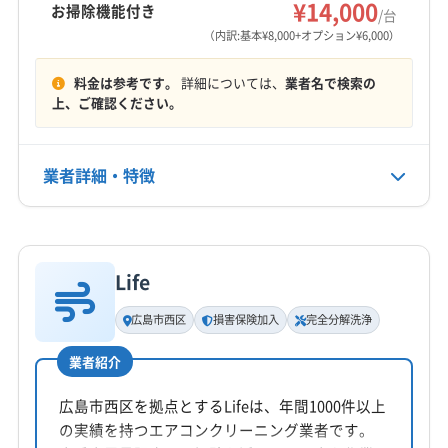
¥14,000
お掃除機能付き
/台
（内訳:基本¥8,000+オプション¥6,000）
定休日
なし
料金は参考です。
詳細については、
業者名で検索の
上、ご確認ください。
電話番号
非公開
業者詳細・特徴
公式HP
公式サイトなし
詳細な料金表
業者情報
特徴
Life
基本情報
代表者名
広島市西区
損害保険加入
完全分解洗浄
平井隆大
業者紹介
所在地
広島県廿日市市大野鳴川8446-6
広島市西区を拠点とするLifeは、年間1000件以上
の実績を持つエアコンクリーニング業者です。