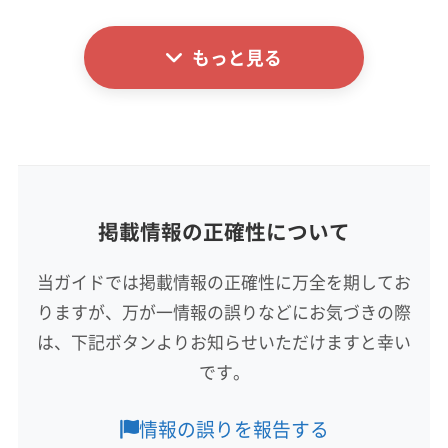
詳細な料金表
業者情報
特徴
もっと見る
基本情報
代表者名
三倉巨幹
所在地
広島県広島市西区井口台1-12-21 カノープス井口台306
号室
掲載情報の正確性について
対応地域
光市
下松市
岩国市
周南市
柳井市
玖珂郡和木町
当ガイドでは掲載情報の正確性に万全を期してお
熊毛郡上関町
熊毛郡田布施町
熊毛郡平生町
りますが、万が一情報の誤りなどにお気づきの際
大島郡周防大島町
(広島県) 広島市安芸区
は、下記ボタンよりお知らせいただけますと幸い
(広島県) 広島市安佐南区
(広島県) 広島市安佐北区
もっと見る
です。
(広島県) 広島市佐伯区
(広島県) 広島市西区
営業時間
(広島県) 広島市中区
(広島県) 広島市東区
情報の誤りを報告する
9:00〜19:00
(広島県) 広島市南区
(広島県) 大竹市
(広島県) 廿日市市