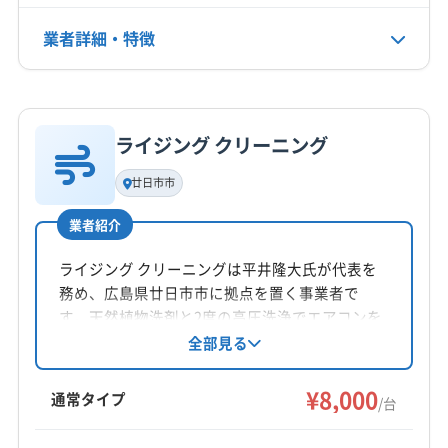
電話番号
業者詳細・特徴
080-3760-3631
詳細な料金表
業者情報
特徴
公式HP
公式サイトを見る
ライジング クリーニング
基本情報
代表者名
廿日市市
GARCIAHIROMINAKAMURA
業者紹介
所在地
山口県防府市牟礼495-1
ライジング クリーニングは平井隆大氏が代表を
務め、広島県廿日市市に拠点を置く事業者で
対応地域
す。天然植物洗剤と2度の高圧洗浄でエアコンを
光市
宇部市
下松市
山口市
山陽小野田市
周南市
徹底洗浄し、アレルギー対策にも注力。消臭抗
全部見る
菌コートや室外機洗浄などのオプションも提供
防府市
し、土日祝日も対応可能です。
¥8,000
通常タイプ
/台
営業時間
9:00〜17:00