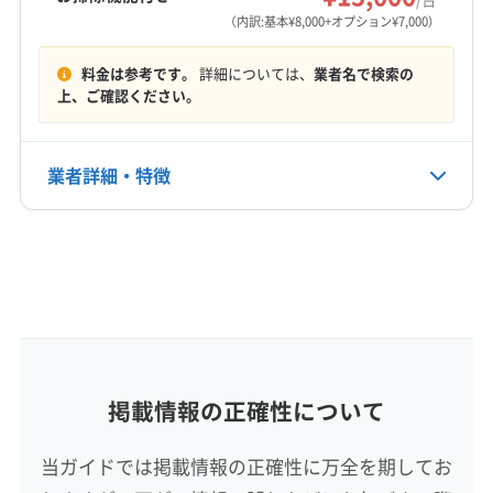
営業時間
（内訳:基本¥8,000+オプション¥7,000）
9:00〜18:00
料金は参考です。
詳細については、
業者名で検索の
定休日
上、ご確認ください。
不定休
業者詳細・特徴
電話番号
非公開
詳細な料金表
業者情報
特徴
公式HP
公式サイトなし
基本情報
代表者名
大串司
所在地
掲載情報の正確性について
静岡県浜松市東区
当ガイドでは掲載情報の正確性に万全を期してお
対応地域