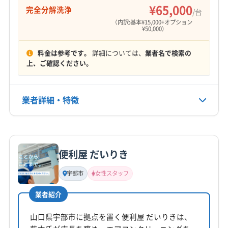
¥65,000
完全分解洗浄
定休日
/台
不定休
（内訳:基本¥15,000+オプション
¥50,000）
電話番号
料金は参考です。
詳細については、
業者名で検索の
非公開
上、ご確認ください。
公式HP
公式サイトなし
業者詳細・特徴
詳細な料金表
業者情報
特徴
便利屋 だいりき
基本情報
代表者名
宇部市
女性スタッフ
非公開
業者紹介
所在地
山口県山口市
山口県宇部市に拠点を置く便利屋 だいりきは、