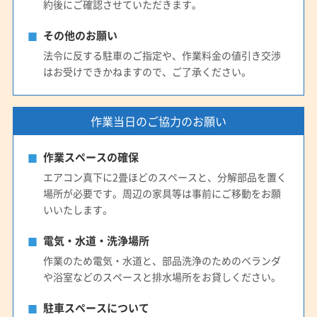
約後にご確認させていただきます。
(愛知県) 高浜市
(愛知県) 春日井市
(愛知県) 小牧市
(愛知県) 常滑市
(愛知県) 新城市
(愛知県) 瀬戸市
その他のお願い
(愛知県) 清須市
(愛知県) 西春日井郡豊山町
法令に反する駐車のご指定や、作業料金の値引き交渉
(愛知県) 西尾市
(愛知県) 大府市
(愛知県) 丹羽郡大口町
はお受けできかねますので、ご了承ください。
(愛知県) 丹羽郡扶桑町
(愛知県) 知多郡阿久比町
(愛知県) 知多郡東浦町
(愛知県) 知多郡南知多町
作業当日のご協力のお願い
(愛知県) 知多郡美浜町
(愛知県) 知多郡武豊町
(愛知県) 知多市
(愛知県) 知立市
(愛知県) 長久手市
作業スペースの確保
(愛知県) 津島市
(愛知県) 田原市
(愛知県) 東海市
エアコン真下に2畳ほどのスペースと、分解部品を置く
(愛知県) 日進市
(愛知県) 半田市
(愛知県) 尾張旭市
場所が必要です。周辺の家具等は事前にご移動をお願
(愛知県) 碧南市
(愛知県) 豊橋市
(愛知県) 豊川市
いいたします。
(愛知県) 豊田市
(愛知県) 豊明市
(愛知県) 北設楽郡設楽町
電気・水道・洗浄場所
(愛知県) 北設楽郡東栄町
(愛知県) 北設楽郡豊根村
作業のため電気・水道と、部品洗浄のためのベランダ
(愛知県) 北名古屋市
(愛知県) 名古屋市港区
や浴室などのスペースと排水場所をお貸しください。
(愛知県) 名古屋市守山区
(愛知県) 名古屋市昭和区
(愛知県) 名古屋市瑞穂区
(愛知県) 名古屋市西区
駐車スペースについて