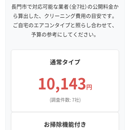
保証付き
アフターフォロー
女性スタッフ在籍
長門市で対応可能な業者（全7社）の公開料金か
エコ洗剤使用
アレルギー対策
ハウスダスト除去
ら算出した、クリーニング費用の目安です。
地域密着型
フランチャイズ
ご自宅のエアコンタイプと照らし合わせて、
利便性・サービス (12)
予算の参考にしてください。
定額料金
複数台割引
初回割引
定期メンテナンス
当日予約可能
即日対応可能
24時間対応
土日祝日対応
年末年始対応
防カビ・抗菌
消臭処理
防汚コーティング
通常タイプ
10,143
※項目にカーソルを合わせると詳細な説明が表示されます。
円
(調査件数: 7社)
お掃除機能付き