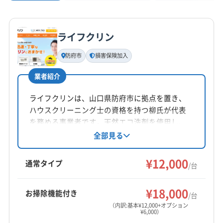
ライフクリン
防府市
損害保険加入
業者紹介
ライフクリンは、山口県防府市に拠点を置き、
ハウスクリーニング士の資格を持つ柳氏が代表
を務める事業者です。天然エコ洗剤を使用し、
エアコン内部を丁寧に洗浄。防カビ・抗菌コー
全部見る
ティングにも対応しています。土日祝日も営業
し、損害保険加入済み。2台以上の依頼でお得な
¥12,000
通常タイプ
/台
割引があります。口コミ評価を重視し、改善に
努めています。
¥18,000
お掃除機能付き
/台
（内訳:基本¥12,000+オプション
¥6,000）