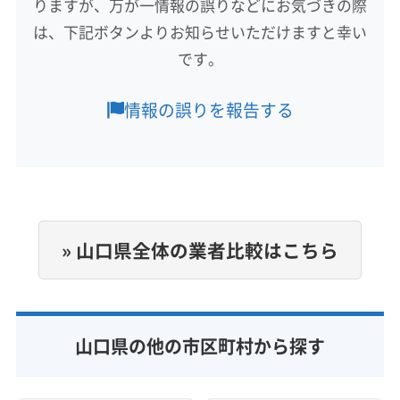
りますが、万が一情報の誤りなどにお気づきの際
長門市
宇部市
下関市
下松市
岩国市
光市
は、下記ボタンよりお知らせいただけますと幸い
山口市
山陽小野田市
周南市
萩市
美祢市
防府市
です。
柳井市
阿武郡阿武町
玖珂郡和木町
熊毛郡上関町
熊毛郡田布施町
熊毛郡平生町
大島郡周防大島町
もっと見る
情報の誤りを報告する
(兵庫県) たつの市
(兵庫県) 芦屋市
(兵庫県) 伊丹市
営業時間
(兵庫県) 加古郡稲美町
(兵庫県) 加古郡播磨町
8:00〜18:00
(兵庫県) 加古川市
(兵庫県) 加西市
(兵庫県) 加東市
(兵庫県) 高砂市
(兵庫県) 佐用郡佐用町
(兵庫県) 三田市
定休日
(兵庫県) 三木市
(兵庫県) 宍粟市
(兵庫県) 洲本市
年中無休
(兵庫県) 小野市
(兵庫県) 神戸市須磨区
» 山口県全体の業者比較はこちら
(兵庫県) 神戸市垂水区
(兵庫県) 神戸市西区
電話番号
非公開
(兵庫県) 神戸市中央区
(兵庫県) 神戸市長田区
(兵庫県) 神戸市東灘区
(兵庫県) 神戸市灘区
公式HP
(兵庫県) 神戸市兵庫区
(兵庫県) 神戸市北区
山口県の他の市区町村から探す
公式サイトなし
(兵庫県) 神崎郡市川町
(兵庫県) 神崎郡神河町
(兵庫県) 神崎郡福崎町
(兵庫県) 西宮市
(兵庫県) 西脇市