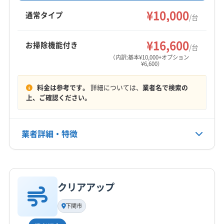
ティングなどのオプションも充実しています。
¥10,000
柳井市
阿武郡阿武町
玖珂郡和木町
熊毛郡上関町
通常タイプ
/台
東京都、山口県に対応しています。
熊毛郡田布施町
熊毛郡平生町
大島郡周防大島町
もっと見る
¥16,600
お掃除機能付き
/台
営業時間
（内訳:基本¥10,000+オプション
¥6,600）
9:00〜19:00
料金は参考です。
詳細については、
業者名で検索の
定休日
上、ご確認ください。
不定休
電話番号
業者詳細・特徴
080-8237-7320
詳細な料金表
業者情報
特徴
公式HP
公式サイトを見る
クリアアップ
基本情報
代表者名
下関市
勝見真由美