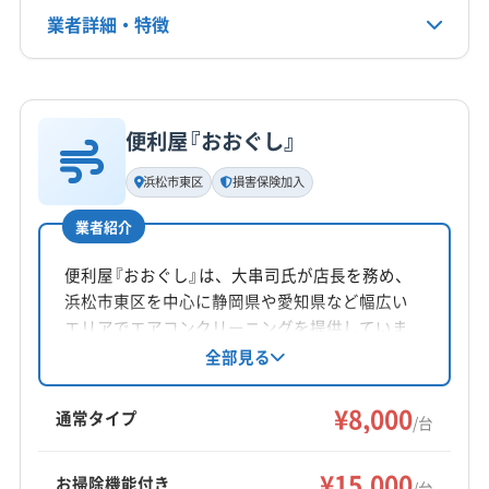
業者詳細・特徴
電話番号
080-3760-3631
詳細な料金表
業者情報
特徴
公式HP
公式サイトを見る
便利屋『おおぐし』
基本情報
代表者名
浜松市東区
損害保険加入
阿部考真
業者紹介
所在地
山口県下関市
便利屋『おおぐし』は、大串司氏が店長を務め、
浜松市東区を中心に静岡県や愛知県など幅広い
対応地域
エリアでエアコンクリーニングを提供していま
長門市
宇部市
下関市
山口市
山陽小野田市
萩市
す。損害保険加入済み。基本料金は8000円/台
全部見る
で、お掃除機能付きは7000円/台。土日祝日も対
美祢市
防府市
(福岡県) 北九州市戸畑区
応可能で、防カビ抗菌コーティングも実施。丁
¥8,000
(福岡県) 北九州市若松区
(福岡県) 北九州市小倉南区
通常タイプ
/台
寧な作業とアフターフォローが魅力です。
(福岡県) 北九州市小倉北区
(福岡県) 北九州市八幡西区
もっと見る
(福岡県) 北九州市八幡東区
(福岡県) 北九州市門司区
¥15,000
お掃除機能付き
/台