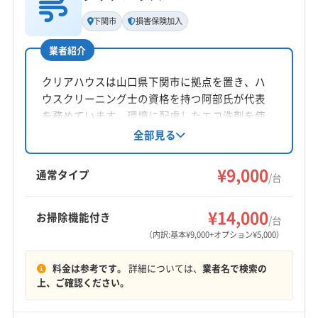
基本情報
代表者名
下関市
損害保険加入
藤本
業者紹介
所在地
山口県宇部市野中1丁目6-22-3
クリアハウスは山口県下関市に拠点を置き、ハ
ウスクリーニング士の資格を持つ阿部氏が代表
対応地域
を務めています。環境に配慮したエコ洗剤を使
長門市
宇部市
下関市
下松市
岩国市
光市
用し、丁寧な作業と問題解決に尽力。損害保険
全部見る
加入済みです。エアコンクリーニングでは防カ
山口市
山陽小野田市
周南市
萩市
美祢市
防府市
ビ・抗菌コーティングも対応。2名体制で迅速な
¥9,000
柳井市
阿武郡阿武町
玖珂郡和木町
通常タイプ
/台
作業を心がけています。
(福岡県) 北九州市戸畑区
(福岡県) 北九州市若松区
もっと見る
(福岡県) 北九州市小倉南区
(福岡県) 北九州市小倉北区
¥14,000
お掃除機能付き
/台
営業時間
(福岡県) 北九州市八幡西区
(福岡県) 北九州市八幡東区
（内訳:基本¥9,000+オプション¥5,000）
8:00〜18:00
(福岡県) 北九州市門司区
料金は参考です。
詳細については、
業者名で検索の
定休日
上、ご確認ください。
年中無休