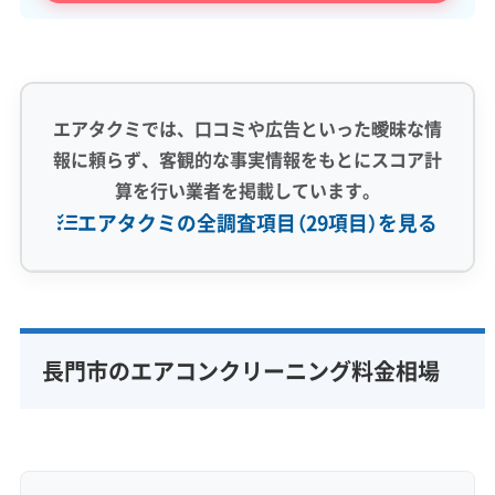
エアタクミでは、口コミや広告といった曖昧な情
報に頼らず、客観的な事実情報をもとにスコア計
算を行い業者を掲載しています。
エアタクミの全調査項目（29項目）を見る
専門性・技術力 (9)
完全分解洗浄
部分クリーニング
実績10年以上
長門市のエアコンクリーニング料金相場
資格保有スタッフ
家庭用エアコン
業務用エアコン
壁掛け型
天井カセット型
お掃除機能付き
信頼性・安心感 (8)