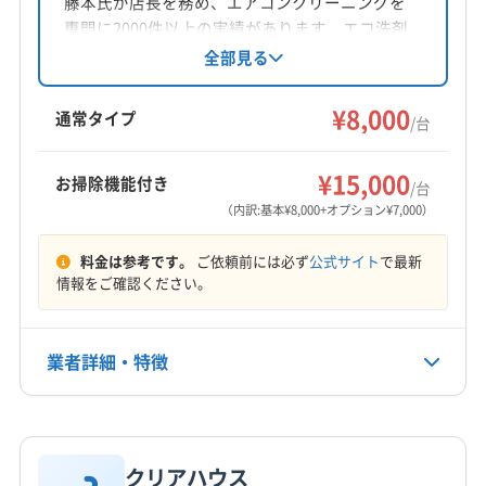
藤本氏が店長を務め、エアコンクリーニングを
対応地域
専門に2000件以上の実績があります。エコ洗剤
長門市
宇部市
山口市
山陽小野田市
周南市
萩市
を使用し、土日祝日も対応、女性スタッフも在
全部見る
籍。防カビ・抗菌コーティングも実施し、丁寧
美祢市
防府市
阿武郡阿武町
な作業とコミュニケーションを心がけていま
¥8,000
通常タイプ
/台
す。
営業時間
8:00〜20:00
¥15,000
お掃除機能付き
/台
（内訳:基本¥8,000+オプション¥7,000）
定休日
なし
料金は参考です。
ご依頼前には必ず
公式サイト
で最新
情報をご確認ください。
電話番号
非公開
業者詳細・特徴
公式HP
公式サイトなし
詳細な料金表
業者情報
特徴
クリアハウス