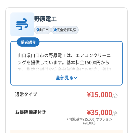
詳細な料金表
業者情報
特徴
公式HP
公式サイトなし
野原電工
基本情報
代表者名
山口市
完全分解洗浄
小川孝治
業者紹介
所在地
山口県下関市川中豊町三丁目2-14
山口県山口市の野原電工は、エアコンクリーニ
ングを提供しています。基本料金15000円から
対応地域
で、複数台割引や完全分解洗浄にも対応。親切
長門市
宇部市
下関市
山口市
山陽小野田市
萩市
丁寧な対応を心がけ、各種クレジットカードが
全部見る
利用可能です。エリア外でも対応可能(要相談)。
美祢市
防府市
(福岡県) 北九州市戸畑区
第二種電気工事士と電気工事業の資格を保有
¥15,000
(福岡県) 北九州市若松区
(福岡県) 北九州市小倉南区
通常タイプ
/台
し、安心のサービスを提供しています。
(福岡県) 北九州市小倉北区
(福岡県) 北九州市八幡西区
もっと見る
(福岡県) 北九州市八幡東区
(福岡県) 北九州市門司区
¥35,000
お掃除機能付き
/台
営業時間
（内訳:基本¥15,000+オプション
¥20,000）
9:00〜18:00