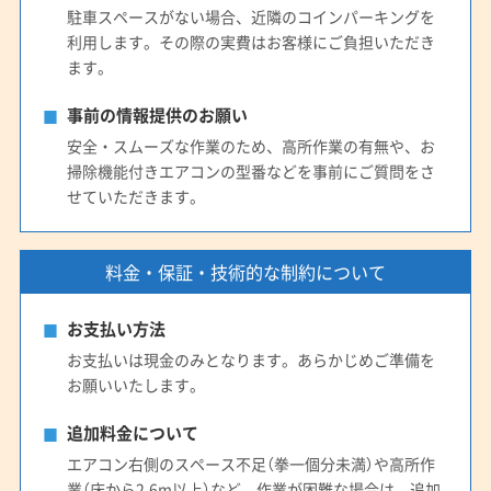
(愛知県) 名古屋市千種区
(愛知県) 名古屋市中区
駐車スペースがない場合、近隣のコインパーキングを
利用します。その際の実費はお客様にご負担いただき
(愛知県) 名古屋市中川区
(愛知県) 名古屋市中村区
ます。
(愛知県) 名古屋市天白区
(愛知県) 名古屋市東区
(愛知県) 名古屋市南区
(愛知県) 名古屋市熱田区
事前の情報提供のお願い
(愛知県) 名古屋市北区
(愛知県) 名古屋市名東区
安全・スムーズな作業のため、高所作業の有無や、お
(愛知県) 名古屋市緑区
(愛知県) 弥富市
(静岡県) 掛川市
掃除機能付きエアコンの型番などを事前にご質問をさ
せていただきます。
(静岡県) 菊川市
(静岡県) 湖西市
(静岡県) 御前崎市
(静岡県) 周智郡森町
(静岡県) 榛原郡吉田町
(静岡県) 静岡市葵区
(静岡県) 静岡市駿河区
料金・保証・技術的な制約について
(静岡県) 静岡市清水区
(静岡県) 袋井市
(静岡県) 島田市
(静岡県) 藤枝市
(静岡県) 磐田市
(静岡県) 浜松市中央区
お支払い方法
(静岡県) 浜松市天竜区
(静岡県) 浜松市浜名区
お支払いは現金のみとなります。あらかじめご準備を
(静岡県) 牧之原市
(鳥取県) 岩美郡岩美町
(鳥取県) 境港市
お願いいたします。
(鳥取県) 西伯郡大山町
(鳥取県) 西伯郡南部町
追加料金について
(鳥取県) 西伯郡日吉津村
(鳥取県) 西伯郡伯耆町
エアコン右側のスペース不足（拳一個分未満）や高所作
(鳥取県) 倉吉市
(鳥取県) 鳥取市
(鳥取県) 東伯郡琴浦町
業（床から2.6m以上）など、作業が困難な場合は、追加