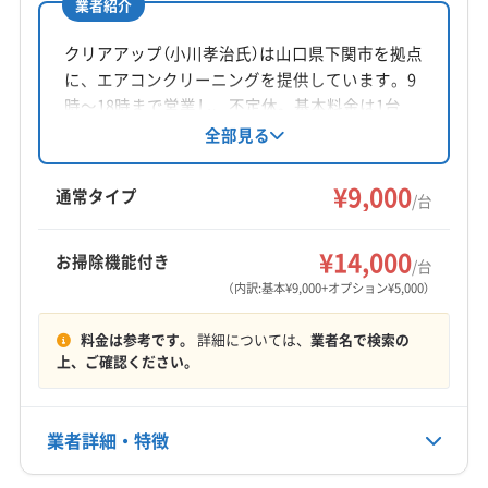
業者紹介
所在地
神奈川県相模原市南区相模大野5-27-18 2 F
クリアアップ（小川孝治氏）は山口県下関市を拠点
に、エアコンクリーニングを提供しています。9
対応地域
時〜18時まで営業し、不定休。基本料金は1台
長門市
宇部市
下関市
下松市
岩国市
光市
9000円です。お掃除機能付きエアコンは5000円
全部見る
の追加料金。土日祝日も対応しています。仕上
山口市
山陽小野田市
周南市
萩市
美祢市
防府市
がりに不満がある場合は無料で追加対応。ハウ
¥9,000
柳井市
阿武郡阿武町
玖珂郡和木町
熊毛郡上関町
通常タイプ
/台
スクリーニング士の資格を保有しています。
熊毛郡田布施町
熊毛郡平生町
大島郡周防大島町
もっと見る
(東京都) 江東区
(東京都) 港区
(東京都) 荒川区
¥14,000
お掃除機能付き
/台
営業時間
(東京都) 渋谷区
(東京都) 新宿区
(東京都) 杉並区
（内訳:基本¥9,000+オプション¥5,000）
8:00〜20:00
(東京都) 世田谷区
(東京都) 千代田区
(東京都) 台東区
料金は参考です。
詳細については、
業者名で検索の
(東京都) 大田区
(東京都) 中央区
(東京都) 中野区
定休日
上、ご確認ください。
(東京都) 板橋区
(東京都) 品川区
(東京都) 文京区
なし
(東京都) 豊島区
(東京都) 北区
(東京都) 墨田区
(東京都) 目黒区
(東京都) 練馬区
業者詳細・特徴
電話番号
非公開