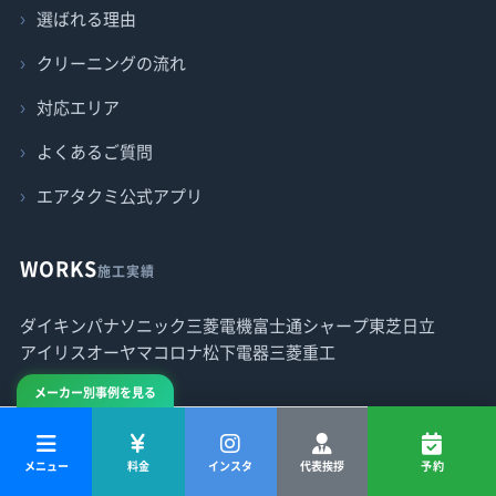
選ばれる理由
クリーニングの流れ
対応エリア
よくあるご質問
エアタクミ公式アプリ
WORKS
施工実績
ダイキン
パナソニック
三菱電機
富士通
シャープ
東芝
日立
アイリスオーヤマ
コロナ
松下電器
三菱重工
メーカー別事例を見る
すべての施工実績を見る
メニュー
料金
インスタ
代表挨拶
予約