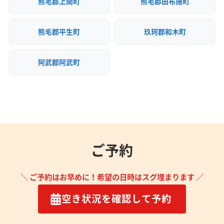
熊毛郡上関町
熊毛郡田布施町
(岡山県) 瀬戸内市
(岡山県) 赤磐市
(岡山県) 浅口郡里庄町
(岡山県) 浅口市
(岡山県) 倉敷市
(岡山県) 総社市
熊毛郡平生町
玖珂郡和木町
(岡山県) 津山市
(岡山県) 都窪郡早島町
(岡山県) 苫田郡鏡野町
(岡山県) 備前市
(岡山県) 美作市
(岡山県) 和気郡和気町
(島根県) 安来市
阿武郡阿武町
(島根県) 隠岐郡隠岐の島町
(島根県) 隠岐郡海士町
(島根県) 隠岐郡西ノ島町
(島根県) 隠岐郡知夫村
(島根県) 雲南市
(島根県) 益田市
(島根県) 江津市
(島根県) 鹿足郡吉賀町
(島根県) 鹿足郡津和野町
(島根県) 出雲市
(島根県) 松江市
(島根県) 仁多郡奥出雲町
ご予約
(島根県) 大田市
(島根県) 飯石郡飯南町
(島根県) 浜田市
(島根県) 邑智郡川本町
(島根県) 邑智郡美郷町
(島根県) 邑智郡邑南町
(広島県) 安芸郡海田町
＼ ご予約はお早めに！希望の日時はスグ埋まります ／
(広島県) 安芸郡熊野町
(広島県) 安芸郡坂町
空き状況を確認して予約
(広島県) 安芸郡府中町
(広島県) 安芸高田市
(広島県) 呉市
(広島県) 広島市安芸区
(広島県) 広島市安佐南区