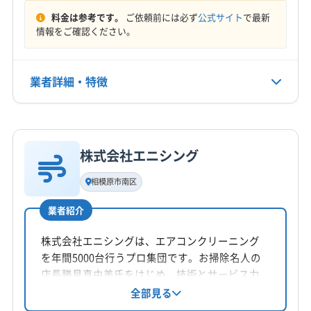
料金は参考です。
ご依頼前には必ず
公式サイト
で最新
情報をご確認ください。
業者詳細・特徴
詳細な料金表
業者情報
特徴
株式会社エニシング
基本情報
代表者名
相模原市南区
柳将樹
業者紹介
所在地
山口県防府市牟礼65-2
株式会社エニシングは、エアコンクリーニング
を年間5000台行うプロ集団です。お掃除名人の
対応地域
店長勝見真由美氏をはじめ、技術とサービス力
長門市
宇部市
下関市
下松市
岩国市
光市
に自信を持つスタッフが、丁寧かつ迅速に対
全部見る
応。土日祝日も対応可能で、防カビ・抗菌コー
山口市
山陽小野田市
周南市
萩市
美祢市
防府市