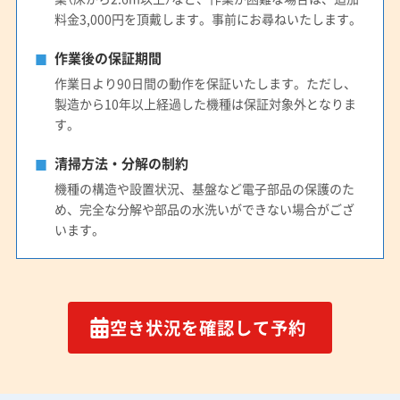
(鳥取県) 東伯郡三朝町
(鳥取県) 東伯郡湯梨浜町
料金3,000円を頂戴します。事前にお尋ねいたします。
(鳥取県) 東伯郡北栄町
(鳥取県) 日野郡江府町
作業後の保証期間
(鳥取県) 日野郡日南町
(鳥取県) 日野郡日野町
作業日より90日間の動作を保証いたします。ただし、
(鳥取県) 八頭郡若桜町
(鳥取県) 八頭郡智頭町
製造から10年以上経過した機種は保証対象外となりま
(鳥取県) 八頭郡八頭町
(鳥取県) 米子市
す。
清掃方法・分解の制約
機種の構造や設置状況、基盤など電子部品の保護のた
め、完全な分解や部品の水洗いができない場合がござ
います。
空き状況を確認して予約