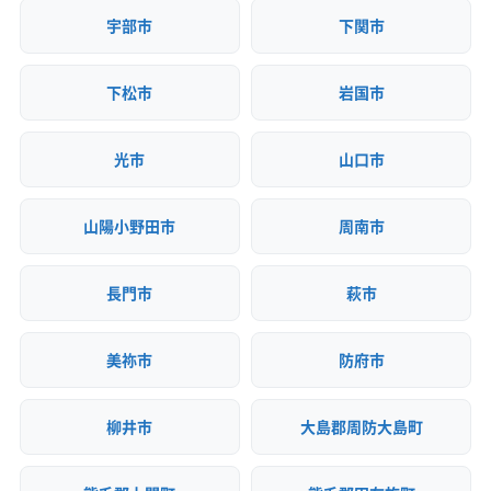
(兵庫県) 赤穂郡上郡町
(兵庫県) 赤穂市
(兵庫県) 川西市
宇部市
下関市
(兵庫県) 川辺郡猪名川町
(兵庫県) 相生市
(兵庫県) 多可郡多可町
(兵庫県) 丹波市
下松市
岩国市
(兵庫県) 丹波篠山市
(兵庫県) 淡路市
(兵庫県) 朝来市
(兵庫県) 南あわじ市
(兵庫県) 尼崎市
光市
山口市
(兵庫県) 美方郡香美町
(兵庫県) 美方郡新温泉町
(兵庫県) 姫路市
(兵庫県) 宝塚市
(兵庫県) 豊岡市
山陽小野田市
周南市
(兵庫県) 明石市
(兵庫県) 揖保郡太子町
(兵庫県) 養父市
(岡山県) 井原市
(岡山県) 英田郡西粟倉村
(岡山県) 岡山市中区
(岡山県) 岡山市東区
長門市
萩市
(岡山県) 岡山市南区
(岡山県) 岡山市北区
(岡山県) 加賀郡吉備中央町
(岡山県) 笠岡市
美祢市
防府市
(岡山県) 久米郡久米南町
(岡山県) 久米郡美咲町
(岡山県) 玉野市
(岡山県) 高梁市
(岡山県) 勝田郡勝央町
柳井市
大島郡周防大島町
(岡山県) 勝田郡奈義町
(岡山県) 小田郡矢掛町
(岡山県) 新見市
(岡山県) 真庭郡新庄村
(岡山県) 真庭市