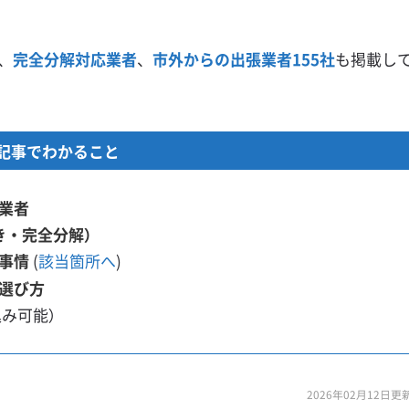
、
完全分解対応業者
、
市外からの出張業者155社
も掲載し
記事でわかること
業者
き・完全分解）
事情
(
該当箇所へ
)
選び方
込み可能）
2026年02月12日更