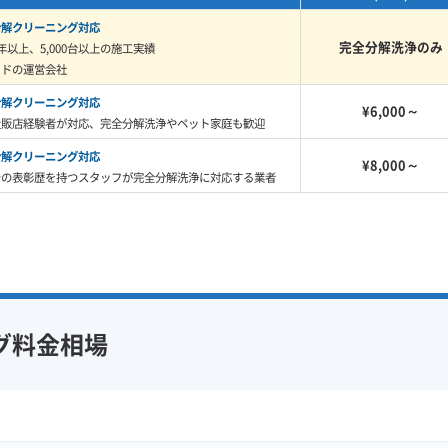
分解クリーニング対応
完全分解洗浄のみ
年以上、5,000台以上の施工実績
を使うと、汚れと薬剤が混ざってゼリーのように固まっ
イドの運営会社
、かえって強烈な臭いの原因になるリスクがあります。だ
分解クリーニング対応
¥6,000～
で油分とカビの膜を根こそぎ洗い流す「完全分解洗浄」が
量販店経験者が対応、完全分解洗浄やペット家庭も歓迎
分解クリーニング対応
¥8,000～
での表彰歴を持つスタッフが完全分解洗浄に対応する業者
が、まさにこの「黒いベタベタ」と「ピ
るケースです。特に水受け皿のピンク
繁殖スピードがとても速いんです。油
だと、このヌメリが排水ホースを詰ま
グ料金相場
とも。見た目だけでなく、故障リスク
れの組み合わせですね。