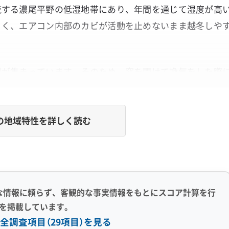
流する濃尾平野の低湿地帯にあり、年間を通じて湿度が高
くく、エアコン内部のカビが活動を止めないまま越冬しや
場が集まっています。そのため、窓を開けて換気をした際
は少し違う、油分やカビのエサになりやすい成分が含まれ
特殊なホコリ」の組み合わせが、清須市特有のエアコン汚れ
の地域特性を詳しく読む
つき』と『ピンクのぬめり』が同時に出るの
な情報に頼らず、客観的な事実情報をもとにスコア計算を行
を掲載しています。
全調査項目（29項目）を見る
剤の役目をし、空気中のホコリやカビのエサを固めてしま