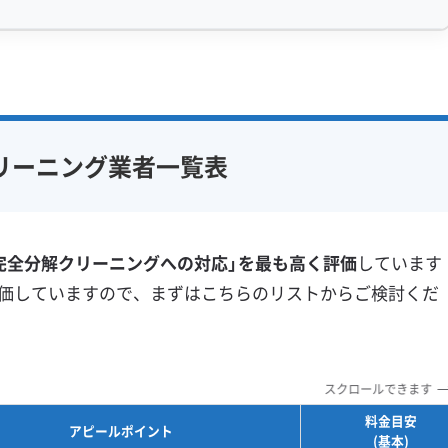
で、黒カビと雑菌が同時に繁殖し、簡易的な洗浄では落と
感 (8)
利便性・サービス (12)
アフターフォロー
定額料金
複数台割引
初回割引
単純なカビの発生とは少し違います。まず、換気などで室
フ在籍
エコ洗剤使用
定期メンテナンス
当日予約可能
リーニング業者一覧表
を含んだ粒子が混じっていることがあります。これがエア
対策
ハウスダスト除去
即日対応可能
24時間対応
表面にベタベタした膜を作ってしまいます。
フランチャイズ
土日祝日対応
年末年始対応
防カビ・抗菌
消臭処理
のホコリやカビの胞子をガッチリと捕まえる、まるで両面
完全分解クリーニングへの対応」を最も高く評価
しています
防汚コーティング
母菌のようなカビのエサになりやすい成分も一緒に固めて
価していますので、まずはこちらのリストからご検討くだ
※項目にカーソルを合わせると詳細な説明が表示されます。
内部を常にジメジメした状態に保ちます。すると、この油
スクロールできます
熱交換器では黒カビが、水受け皿（ドレンパン）では酵母
料金目安
アピールポイント
気に増えてしまうのです。
(基本)