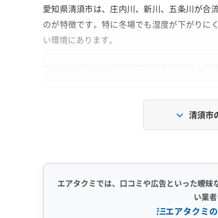
愛知県清須市は、庄内川、新川、五条川が合
のが特徴です。特に冬場でも湿度が下がりに
い環境にあります。
さらに、市内には自動車部品や食品関連の工
室内に入り込む空気には、一般的なホコリと
いる可能性があります。この「高い湿度」と「
清須市
生み出す根本的な原因です。
なぜ、清須市のエアコンは『黒いベタ
か？
エアタクミでは、口コミや広告といった曖昧
い業者
エアタクミの
換気で室内に入った油分を含む粒子が接着