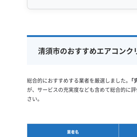
うからです。そこに高い湿度が加わること
せない混ざり合った汚れが生まれます。
専門性・技術力 (9)
信頼性・安心
完全分解洗浄
部分クリーニング
保証付き
清須市のエアコン内部で起きている現象は、
実績10年以上
資格保有スタッフ
女性スタッ
清須市のおすすめエアコンク
に取り込まれた空気中に、目に見えない油分
家庭用エアコン
業務用エアコン
アレルギー
ン内部に入ると、熱交換器（アルミフィン）の
壁掛け型
天井カセット型
地域密着型
お掃除機能付き
このベタベタした膜が、後から吸い込む部屋
総合的におすすめする業者を厳選しました。
「
ープのような役割を果たします。さらに、酵
が、サービスの充実度なども含めて総合的に評
まいます。
さい。
そして、清須市特有の高い湿度が、エアコン
ホコリと栄養分が混ざった汚れをエサにして、
業者名
どが原因のピンク色のヌルヌルした汚れが、一