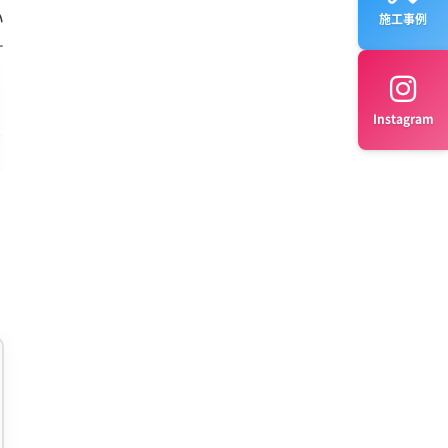
い
施工事例
す
Instagram
に
て
を