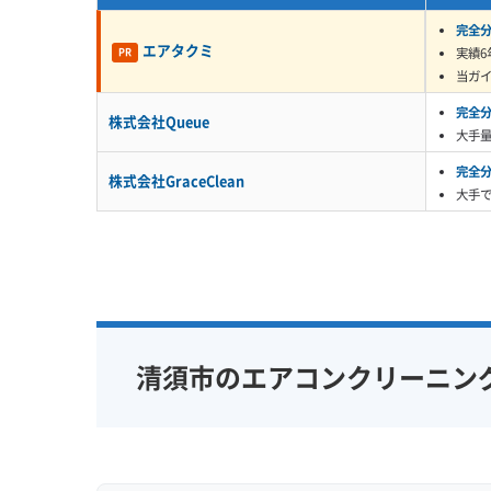
完全
エアタクミ
実績6
この汚れの上からご自身で洗浄スプレーなど
PR
当ガ
り、汚れを内部に閉じ込めてしまったりして
完全
株式会社Queue
らこそ、物理的にパーツを分解し、専用の洗剤
大手
も確実な方法です。
完全
株式会社GraceClean
大手
清須市でよくご相談いただくの
ンクのヌメリ」が同時に発生す
監修 宇賀神
汚れは酵母菌などが原因で、
汚れで排水が滞りやすい環境
清須市のエアコンクリーニン
らせて水漏れの原因になるこ
にも直結する、注意が必要な汚