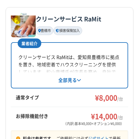
詳細な料金表
業者情報
特徴
公式HP
(千葉県) 夷隅郡大多喜町
(千葉県) 印西市
公式サイトを見る
(千葉県) 印旛郡酒々井町
(千葉県) 浦安市
クリーンサービス RaMit
基本情報
(千葉県) 鎌ケ谷市
(千葉県) 君津市
(千葉県) 佐倉市
代表者名
豊橋市
損害保険加入
(千葉県) 山武郡横芝光町
(千葉県) 山武郡九十九里町
非公開
(千葉県) 山武郡芝山町
(千葉県) 山武市
(千葉県) 四街道市
業者紹介
所在地
(千葉県) 市原市
(千葉県) 市川市
(千葉県) 習志野市
東京都港区南青山2-2-15 ウィン青山ビルUCF9 階
クリーンサービス RaMitは、愛知県豊橋市に拠点
(千葉県) 松戸市
(千葉県) 成田市
(千葉県) 千葉市稲毛区
を置き、地域密着でハウスクリーニングを提供
(千葉県) 千葉市花見川区
(千葉県) 千葉市若葉区
対応地域
しています。松山康博氏が店長を務め、自社で
(千葉県) 千葉市中央区
(千葉県) 千葉市美浜区
豊川市
あま市
みよし市
愛西市
安城市
一宮市
対応、損害保険加入済みです。エアコンクリー
全部見る
(千葉県) 千葉市緑区
(千葉県) 船橋市
(千葉県) 匝瑳市
ニングは1台8,000円からで、お掃除機能付きや室
稲沢市
岡崎市
刈谷市
岩倉市
犬山市
江南市
(千葉県) 大網白里市
(千葉県) 長生郡一宮町
外機洗浄などのオプションも充実。土日祝日対
¥8,000
高浜市
春日井市
小牧市
常滑市
新城市
瀬戸市
通常タイプ
/台
応可能で、保証もついています。
(千葉県) 長生郡長生村
(千葉県) 長生郡長南町
清須市
西尾市
大府市
知多市
知立市
長久手市
もっと見る
(千葉県) 長生郡長柄町
(千葉県) 長生郡白子町
津島市
田原市
東海市
日進市
半田市
尾張旭市
¥14,000
お掃除機能付き
/台
(千葉県) 長生郡睦沢町
(千葉県) 東金市
(千葉県) 白井市
営業時間
碧南市
豊橋市
豊田市
豊明市
北名古屋市
（内訳:基本¥8,000+オプション¥6,000）
(千葉県) 八街市
(千葉県) 八千代市
(千葉県) 富津市
8:00〜23:00
名古屋市港区
名古屋市守山区
名古屋市昭和区
(千葉県) 富里市
(千葉県) 茂原市
(千葉県) 木更津市
料金は参考です。
ご依頼前には必ず
公式サイト
で最新