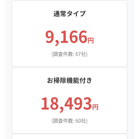
通常タイプ
次に、豊川の影響で湿度の高い空気が、油で固
まった汚れに常に水分を与えます。油とホコリ
9,166
が混ざった汚れは水を保ちやすく、カビにとっ
円
ては最高のすみかになります。さらに、市内に
(調査件数: 67社)
広がる畑から飛んでくる土ボコリや植物の胞子
などがカビの栄養となり、その成長を後押しし
お掃除機能付き
ます。
18,493
加えて、御津町や小坂井町といった南部エリア
円
では、三河湾からの潮風が内陸まで届きます。
(調査件数: 60社)
この塩分がエアコン内部に溜まる水に溶け込む
と、アルミフィン（フィルター奥の金属部分）に