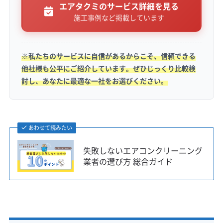
豊川市には、イオンモール周辺の「セキュレアガ
エアタクミのサービス詳細を見る
施工事例など掲載しています
ーデン」のような新しい住宅地と、旧東海道沿い
に見られるような昔ながらの家が混在していま
す。
※私たちのサービスに自信があるからこそ、信頼できる
他社様も公平にご紹介しています。ぜひじっくり比較検
討し、あなたに最適な一社をお選びください。
最近の気密性が高い家は、一度室内に入ったホ
コリや空中の汚れが外に逃げにくい構造です。
24時間換気システムのフィルター掃除を忘れて
あわせて読みたい
いると、汚れた空気が室内を循環し続け、エア
失敗しないエアコンクリーニング
コン内部の汚れが早く進むことがあります。
業者の選び方 総合ガイド
一方で、築年数が経ったお宅では、壁の構造な
どからエアコンが結露しやすかったり、設置場