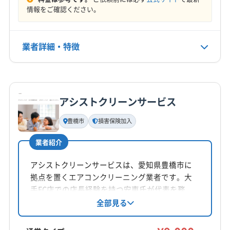
名古屋市瑞穂区
名古屋市西区
名古屋市千種区
定休日
情報をご確認ください。
(大阪府) 茨木市
(大阪府) 羽曳野市
(大阪府) 河内長野市
名古屋市中区
名古屋市中川区
名古屋市中村区
年中無休
(大阪府) 貝塚市
(大阪府) 岸和田市
(大阪府) 交野市
名古屋市天白区
名古屋市東区
名古屋市南区
(大阪府) 高石市
(大阪府) 高槻市
(大阪府) 堺市堺区
名古屋市熱田区
名古屋市北区
名古屋市名東区
業者詳細・特徴
電話番号
(大阪府) 堺市西区
(大阪府) 堺市中区
(大阪府) 堺市東区
070-4357-8886
名古屋市緑区
弥富市
愛知郡東郷町
海部郡蟹江町
(大阪府) 堺市南区
(大阪府) 堺市美原区
(大阪府) 堺市北区
海部郡大治町
海部郡飛島村
額田郡幸田町
蒲郡市
詳細な料金表
業者情報
特徴
(大阪府) 三島郡島本町
(大阪府) 四條畷市
(大阪府) 守口市
公式HP
西春日井郡豊山町
丹羽郡大口町
丹羽郡扶桑町
公式サイトを見る
(大阪府) 松原市
(大阪府) 寝屋川市
(大阪府) 吹田市
アシストクリーンサービス
知多郡阿久比町
知多郡東浦町
知多郡南知多町
基本情報
(大阪府) 摂津市
(大阪府) 泉大津市
(大阪府) 泉南市
代表者名
知多郡美浜町
知多郡武豊町
北設楽郡設楽町
豊橋市
損害保険加入
松山康博
(大阪府) 泉北郡忠岡町
(大阪府) 大阪狭山市
北設楽郡東栄町
北設楽郡豊根村
(千葉県) 浦安市
(大阪府) 大阪市阿倍野区
(大阪府) 大阪市旭区
業者紹介
(千葉県) 鎌ケ谷市
(千葉県) 市川市
(千葉県) 松戸市
所在地
(大阪府) 大阪市港区
(大阪府) 大阪市此花区
(千葉県) 船橋市
(東京都) 葛飾区
(東京都) 江戸川区
愛知県豊橋市井原町132-8
アシストクリーンサービスは、愛知県豊橋市に
(大阪府) 大阪市住吉区
(大阪府) 大阪市住之江区
(東京都) 江東区
(東京都) 港区
(東京都) 荒川区
拠点を置くエアコンクリーニング業者です。大
(大阪府) 大阪市城東区
(大阪府) 大阪市生野区
対応地域
(東京都) 渋谷区
(東京都) 新宿区
(東京都) 杉並区
手FC店での店長経験を持つ安東氏が代表を務
(大阪府) 大阪市西区
(大阪府) 大阪市西成区
豊川市
安城市
岡崎市
新城市
田原市
豊橋市
め、丁寧な作業と高品質なサービスを提供。家
全部見る
(東京都) 世田谷区
(東京都) 千代田区
(東京都) 足立区
(大阪府) 大阪市西淀川区
(大阪府) 大阪市大正区
庭用エアコンを中心に、お掃除機能付きエアコ
蒲郡市
(静岡県) 湖西市
(静岡県) 浜松市中央区
(東京都) 台東区
(東京都) 大田区
(東京都) 中央区
ンや室外機の洗浄にも対応しています。エコ洗
(大阪府) 大阪市中央区
(大阪府) 大阪市鶴見区
(静岡県) 浜松市天竜区
(静岡県) 浜松市浜名区