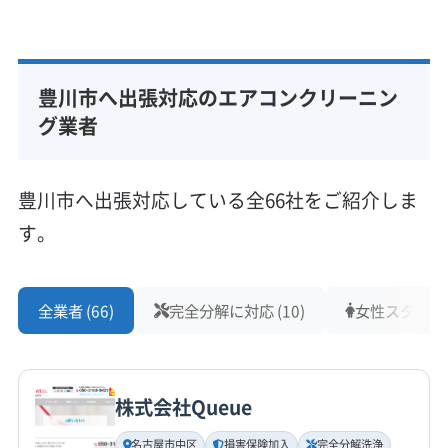
基本情報
にまき散らされないか、気になるものです。
代表者名
非公開
豊川市へ出張対応のエアコンクリーニン
所在地
駐車スペースと道路の混雑
愛知県豊川市
グ業者
週末のイオンモール豊川周辺や国道151号線は、
対応地域
豊川市
豊橋市
蒲郡市
豊川市へ出張対応している全66社をご紹介しま
日常的に渋滞が発生しやすいエリアです。業者
す。
によっては、渋滞で到着が遅れたり、次の予定
営業時間
10:00〜18:00
を気にして作業が慌ただしくなったりする可能
性も考えられます。
全業者 (66)
完全分解に対応 (10)
女性スタッフ在籍
定休日
なし
また、豊川稲荷の周辺ではイベント時にコイン
電話番号
パーキングが満車になりがちです。スムーズに
株式会社Queue
非公開
作業を進めてもらうためにも、駐車スペースの
名古屋市中区
損害保険加入
完全分解洗浄