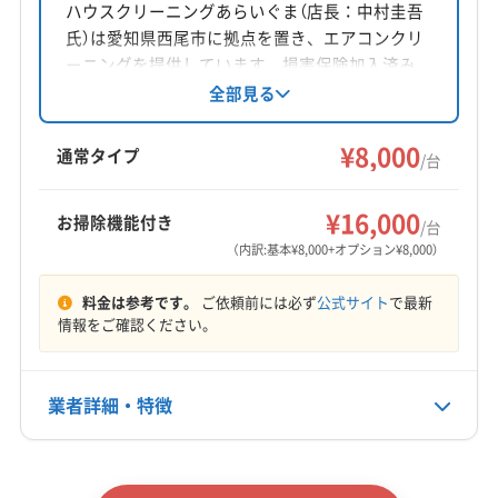
愛知県豊橋市
ハウスクリーニングあらいぐま（店長：中村圭吾
(東京都) 大田区
(東京都) 中央区
(東京都) 中野区
氏）は愛知県西尾市に拠点を置き、エアコンクリ
(東京都) 町田市
(東京都) 調布市
(東京都) 東村山市
対応地域
ーニングを提供しています。損害保険加入済み
(東京都) 東大和市
(東京都) 日野市
(東京都) 八王子市
豊川市
岡崎市
新城市
田原市
豊橋市
で、作業はすべて自社対応。基本料金8,000円/台
全部見る
(東京都) 板橋区
(東京都) 品川区
(東京都) 府中市
～で、複数台割引や、お掃除機能付きオプショ
額田郡幸田町
蒲郡市
(静岡県) 湖西市
ンも用意されています。年中無休で愛知県全域
(東京都) 武蔵村山市
(東京都) 福生市
(東京都) 文京区
¥8,000
(静岡県) 浜松市中央区
通常タイプ
/台
に対応し、土日祝日も対応可能です。作業や仕
(東京都) 豊島区
(東京都) 北区
(東京都) 墨田区
もっと見る
上がりに不満の場合は無料で追加対応する保証
(東京都) 目黒区
(東京都) 立川市
(東京都) 練馬区
¥16,000
お掃除機能付き
付きです。
/台
(神奈川県) 愛甲郡愛川町
(神奈川県) 愛甲郡清川村
営業時間
（内訳:基本¥8,000+オプション¥8,000）
8:00〜18:00
(神奈川県) 綾瀬市
(神奈川県) 伊勢原市
料金は参考です。
ご依頼前には必ず
公式サイト
で最新
(神奈川県) 横須賀市
(神奈川県) 横浜市旭区
定休日
情報をご確認ください。
(神奈川県) 横浜市磯子区
(神奈川県) 横浜市栄区
不定休
(神奈川県) 横浜市金沢区
(神奈川県) 横浜市戸塚区
(神奈川県) 横浜市港南区
(神奈川県) 横浜市港北区
業者詳細・特徴
電話番号
(神奈川県) 横浜市神奈川区
(神奈川県) 横浜市瀬谷区
080-8549-0319
(神奈川県) 横浜市西区
(神奈川県) 横浜市青葉区
詳細な料金表
業者情報
特徴
公式HP
(神奈川県) 横浜市泉区
(神奈川県) 横浜市中区