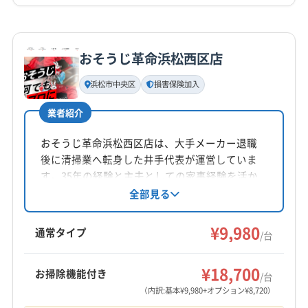
日
詳細な料金表
業者情報
特徴
電話番号
080-4222-0506
おそうじ革命浜松西区店
基本情報
代表者名
浜松市中央区
損害保険加入
公式HP
非公開
公式サイトを見る
業者紹介
所在地
愛知県西尾市
おそうじ革命浜松西区店は、大手メーカー退職
後に清掃業へ転身した井手代表が運営していま
対応地域
す。35年の経験と主夫としての家事経験を活か
豊川市
あま市
みよし市
愛西市
安城市
一宮市
し、顧客の悩みに寄り添ったサービスを提供。
全部見る
エコ洗剤の使用や損害保険加入など、安心安全
稲沢市
岡崎市
刈谷市
岩倉市
犬山市
江南市
にも配慮しています。浜松市中央区を中心に、
¥9,980
高浜市
春日井市
小牧市
常滑市
新城市
瀬戸市
通常タイプ
/台
静岡県西部や愛知県の一部エリアに対応。
清須市
西尾市
大府市
知多市
知立市
長久手市
もっと見る
津島市
田原市
東海市
日進市
半田市
尾張旭市
¥18,700
お掃除機能付き
/台
営業時間
碧南市
豊橋市
豊田市
豊明市
北名古屋市
（内訳:基本¥9,980+オプション¥8,720）
9:00〜17:00
名古屋市港区
名古屋市守山区
名古屋市昭和区