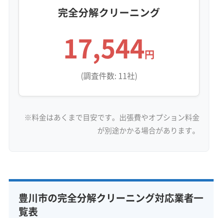
白いサビを発生させる原因になります。一度サ
完全分解クリーニング
ビて表面がザラザラになると、そこにさらに汚
17,544
れが引っかかりやすくなるという悪循環に陥り
円
ます。
(調査件数: 11社)
このように「油」「湿気」「土ボコリ」「塩分」が複雑
に絡み合った汚れは、表面を拭くだけの掃除や
※料金はあくまで目安です。出張費やオプション料金
一般的な洗剤ではなかなか太刀打ちできませ
が別途かかる場合があります。
ん。汚れの芯を取り除かずに上からコーティン
グ剤を吹き付けても、汚れにフタをするだけ
で、かえって臭いやサビを悪化させる危険があ
ります。
豊川市の完全分解クリーニング対応業者一
覧表