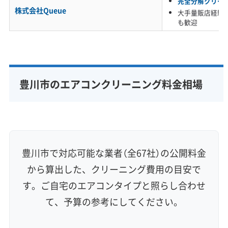
完全分解クリー
株式会社Queue
大手量販店経験
も歓迎
豊川市にお住まいのエアコンが直面する問題
は、いくつかの環境要因が重なって深刻化しま
す。
豊川市のエアコンクリーニング料金相場
まず、穂ノ原・白鳥といった工業エリアや交通
量の多い国道151号線周辺では、排気ガスなどに
含まれる油の粒子が空気中に漂っています。こ
れらが換気の際に室内に入り込み、エアコンが
豊川市で対応可能な業者（全67社）の公開料金
室内の空気を吸い込むことで、内部に蓄積され
から算出した、クリーニング費用の目安で
ていきます。この油分が、ホコリや花粉を固め
す。ご自宅のエアコンタイプと照らし合わせ
て、予算の参考にしてください。
る接着剤のような役割を果たし、ベタベタした
汚れの土台を作ってしまうのです。