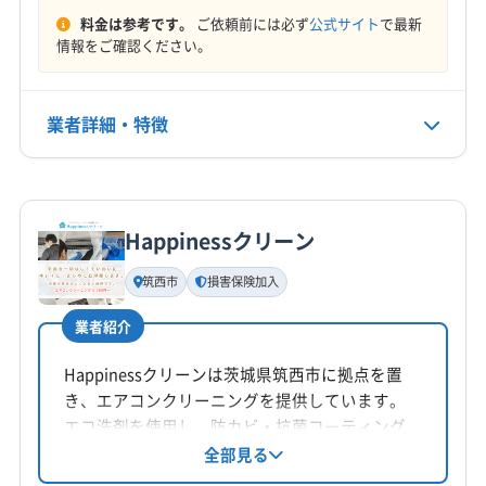
料金は参考です。
ご依頼前には必ず
公式サイト
で最新
名古屋市瑞穂区
名古屋市西区
名古屋市千種区
定休日
情報をご確認ください。
名古屋市中区
名古屋市中川区
名古屋市中村区
年中無休
名古屋市天白区
名古屋市東区
名古屋市南区
名古屋市熱田区
名古屋市北区
名古屋市名東区
業者詳細・特徴
電話番号
0563-59-3400
名古屋市緑区
弥富市
愛知郡東郷町
海部郡蟹江町
海部郡大治町
海部郡飛島村
額田郡幸田町
蒲郡市
詳細な料金表
業者情報
特徴
公式HP
西春日井郡豊山町
丹羽郡大口町
丹羽郡扶桑町
公式サイトを見る
Happinessクリーン
知多郡阿久比町
知多郡東浦町
知多郡南知多町
基本情報
代表者名
知多郡美浜町
知多郡武豊町
北設楽郡設楽町
筑西市
損害保険加入
井手
北設楽郡東栄町
北設楽郡豊根村
(三重県) いなべ市
業者紹介
(三重県) 亀山市
(三重県) 桑名市
(三重県) 四日市市
所在地
(三重県) 鈴鹿市
(岐阜県) 羽島郡笠松町
静岡県浜松市中央区
Happinessクリーンは茨城県筑西市に拠点を置
(岐阜県) 羽島郡岐南町
(岐阜県) 羽島市
(岐阜県) 各務原市
き、エアコンクリーニングを提供しています。
対応地域
(岐阜県) 岐阜市
(岐阜県) 瑞穂市
(岐阜県) 本巣郡北方町
エコ洗剤を使用し、防カビ・抗菌コーティング
豊川市
新城市
豊橋市
(静岡県) 掛川市
にも対応。丁寧な作業と誠実な対応を心がけて
全部見る
(岐阜県) 本巣市
(静岡県) 湖西市
(静岡県) 浜松市中央区
おり、損害保険加入済みです。複数台割引や消
(静岡県) 菊川市
(静岡県) 湖西市
(静岡県) 周智郡森町
(静岡県) 浜松市天竜区
(静岡県) 浜松市浜名区