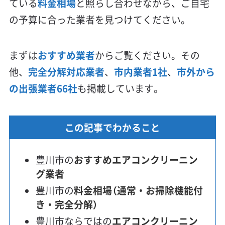
ている
料金相場
と照らし合わせながら、ご自宅
の予算に合った業者を見つけてください。
まずは
おすすめ業者
からご覧ください。その
他、
完全分解対応業者
、
市内業者1社
、
市外から
の出張業者66社
も掲載しています。
この記事でわかること
豊川市の
おすすめエアコンクリーニン
グ業者
豊川市の
料金相場（通常・お掃除機能付
き・完全分解）
豊川市ならではの
エアコンクリーニン