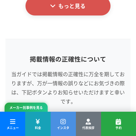
公式サイトを見る
もっと見る
(神奈川県) 横浜市鶴見区
(神奈川県) 横浜市都筑区
基本情報
代表者名
(神奈川県) 横浜市南区
(神奈川県) 横浜市保土ケ谷区
中村圭吾
(神奈川県) 横浜市緑区
(神奈川県) 海老名市
(神奈川県) 鎌倉市
(神奈川県) 茅ヶ崎市
(神奈川県) 厚木市
所在地
(神奈川県) 高座郡寒川町
(神奈川県) 座間市
愛知県西尾市富山町天神前25-3
(神奈川県) 三浦郡葉山町
(神奈川県) 三浦市
(神奈川県) 小田原市
(神奈川県) 秦野市
(神奈川県) 逗子市
掲載情報の正確性について
対応地域
(神奈川県) 川崎市宮前区
(神奈川県) 川崎市幸区
豊川市
あま市
みよし市
愛西市
安城市
一宮市
当ガイドでは掲載情報の正確性に万全を期してお
(神奈川県) 川崎市高津区
(神奈川県) 川崎市川崎区
稲沢市
岡崎市
刈谷市
岩倉市
犬山市
江南市
りますが、万が一情報の誤りなどにお気づきの際
(神奈川県) 川崎市多摩区
(神奈川県) 川崎市中原区
高浜市
春日井市
小牧市
常滑市
新城市
瀬戸市
(神奈川県) 川崎市麻生区
(神奈川県) 相模原市中央区
清須市
西尾市
大府市
知多市
知立市
長久手市
は、下記ボタンよりお知らせいただけますと幸い
もっと見る
(神奈川県) 相模原市南区
(神奈川県) 相模原市緑区
津島市
田原市
東海市
日進市
半田市
尾張旭市
です。
メーカー別事例を見る
(神奈川県) 足柄下郡真鶴町
(神奈川県) 足柄下郡湯河原町
営業時間
碧南市
豊橋市
豊田市
豊明市
北名古屋市
年中無休
(神奈川県) 足柄下郡箱根町
(神奈川県) 足柄上郡開成町
名古屋市港区
名古屋市守山区
名古屋市昭和区
情報の誤りを報告する
(神奈川県) 足柄上郡山北町
(神奈川県) 足柄上郡松田町
名古屋市瑞穂区
名古屋市西区
名古屋市千種区
メニュー
料金
インスタ
代表挨拶
予約
定休日
(神奈川県) 足柄上郡大井町
(神奈川県) 足柄上郡中井町
名古屋市中区
名古屋市中川区
名古屋市中村区