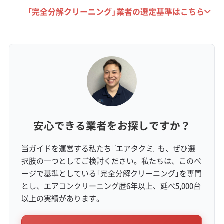
「完全分解クリーニング」業者の選定基準はこちら
新旧の住宅が混在するエリア特有の業
者選びの落とし穴
新しい気密性の高い住宅と、昔ながらの家
安心できる業者をお探しですか？
ではエアコンの汚れ方や注意点が異なりま
す。両方の特徴を理解していない業者に頼
当ガイドを運営する私たち『エアタクミ』も、ぜひ選
択肢の一つとしてご検討ください。私たちは、このペ
むと、思わぬトラブルにつながることもあ
ージで基準としている「完全分解クリーニング」を専門
ります。
とし、エアコンクリーニング歴6年以上、延べ5,000台
以上の実績があります。