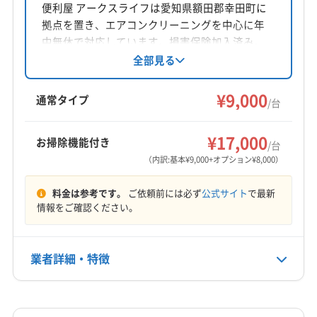
【豊川市のガルバリウム鋼板屋根工事で錆び
愛知県稲沢市儀長3-117
便利屋 アークスライフは愛知県額田郡幸田町に
拠点を置き、エアコンクリーニングを中心に年
に強い住まいへ】 | 参邑
対応地域
中無休で対応しています。損害保険加入済み。
豊川市
あま市
みよし市
愛西市
安城市
一宮市
顧客満足度入選歴があります。お掃除機能付き
周辺道路へ少なからず影響 - 東日新聞
全部見る
エアコンや室外機洗浄などオプションも充実。
稲沢市
岡崎市
刈谷市
岩倉市
犬山市
江南市
女性スタッフ同行も可能です。
【公式】セキュレアガーデン豊川八幡駅南｜愛
¥9,000
高浜市
春日井市
小牧市
常滑市
瀬戸市
清須市
通常タイプ
/台
知県豊川市｜分譲住宅｜ダイワハウス
西尾市
大府市
知多市
知立市
長久手市
津島市
もっと見る
東海市
日進市
半田市
尾張旭市
碧南市
豊橋市
¥17,000
お掃除機能付き
/台
豊川稲荷 から【 近くて安い 】駐車場 - 特P
営業時間
豊田市
豊明市
北名古屋市
名古屋市港区
（内訳:基本¥9,000+オプション¥8,000）
9:00〜20:00
名古屋市守山区
名古屋市昭和区
名古屋市瑞穂区
料金は参考です。
ご依頼前には必ず
公式サイト
で最新
名古屋市西区
名古屋市千種区
名古屋市中区
定休日
情報をご確認ください。
名古屋市中川区
名古屋市中村区
名古屋市天白区
なし
名古屋市東区
名古屋市南区
名古屋市熱田区
名古屋市北区
名古屋市名東区
名古屋市緑区
弥富市
業者詳細・特徴
電話番号
0120-56-3388
愛知郡東郷町
海部郡蟹江町
海部郡大治町
海部郡飛島村
蒲郡市
西春日井郡豊山町
丹羽郡大口町
詳細な料金表
業者情報
特徴
公式HP
丹羽郡扶桑町
(三重県) いなべ市
(三重県) 桑名市