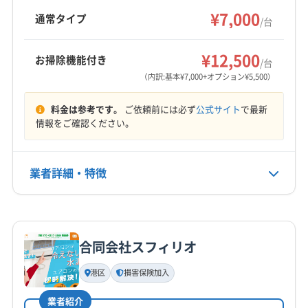
臭抗菌コートなどのオプションも用意されてい
¥7,000
(静岡県) 焼津市
(静岡県) 静岡市葵区
通常タイプ
/台
ます。
(静岡県) 静岡市駿河区
(静岡県) 袋井市
(静岡県) 島田市
もっと見る
(静岡県) 藤枝市
(静岡県) 磐田市
(静岡県) 浜松市中央区
¥12,500
お掃除機能付き
/台
営業時間
(静岡県) 浜松市天竜区
(静岡県) 浜松市浜名区
（内訳:基本¥7,000+オプション¥5,500）
9:00〜18:00
(静岡県) 牧之原市
料金は参考です。
ご依頼前には必ず
公式サイト
で最新
定休日
情報をご確認ください。
不定休
業者詳細・特徴
電話番号
0120-849-140
詳細な料金表
業者情報
特徴
公式HP
公式サイトを見る
合同会社スフィリオ
基本情報
代表者名
港区
損害保険加入
沼田
業者紹介