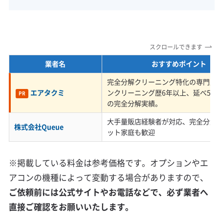
豊川市でよく見るのが、この
「油・湿気・塩分」が混ざった汚
監修 宇賀神
れです。触るとヌルっとしてい
スクロールできます
て、普通の洗剤が効きにくいの
業者名
おすすめポイント
が特徴ですね。特にアルミフィ
完全分解クリーニング特化の専門店
エアタクミ
ンクリーニング歴6年以上、延べ5,0
ン（熱交換器）に塩分が付くと、
PR
の完全分解実績。
目に見えないレベルで腐食が進
大手量販店経験者が対応、完全分解
んで、そこに汚れが余計にこび
株式会社Queue
ット家庭も歓迎
りつきやすくなります。だから
こそ、高圧洗浄で汚れの芯まで
※掲載している料金は参考価格です。オプションやエ
しっかり洗い流せるかどうか
アコンの機種によって変動する場合がありますので、
が、仕上がりの差に直結するん
ご依頼前には公式サイトやお電話などで、必ず業者へ
直接ご確認をお願いいたします。
です。