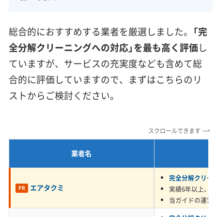
溜まりやすくなります。
壁掛け型
天井カセット型
お掃除機能付き
信頼性・安心感 (8)
総合的におすすめする業者を厳選しました。
「完
保証付き
アフターフォロー
女性スタッフ在籍
全分解クリーニングへの対応」を最も高く評価
し
なぜ、豊川市のエアコンは「油っぽ
エコ洗剤使用
アレルギー対策
ハウスダスト除去
ていますが、サービスの充実度なども含めて総
く、カビやすく、錆びやすい」のか？
地域密着型
フランチャイズ
合的に評価していますので、まずはこちらのリ
利便性・サービス (12)
ストからご検討ください。
定額料金
複数台割引
初回割引
定期メンテナンス
道路や工場などから出る見えない油分が接
当日予約可能
即日対応可能
24時間対応
土日祝日対応
着剤となり、ホコリをベタベタに固めま
スクロールできます
年末年始対応
防カビ・抗菌
消臭処理
防汚コーティング
す。そこに湿気が加わってカビが広がり、
業者名
潮風の塩分が機器のサビを進行させるた
※項目にカーソルを合わせると詳細な説明が表示されます。
完全分解クリー
め、表面的な掃除では解決が難しいので
エアタクミ
実績6年以上、5,
PR
す。
当ガイドの運営