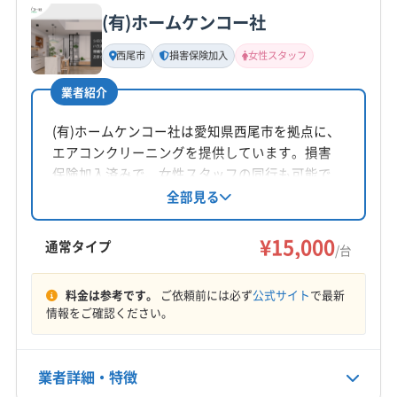
公式サイトを見る
(有)ホームケンコー社
(三重県) 四日市市
(岐阜県) 安八郡安八町
基本情報
代表者名
(岐阜県) 安八郡神戸町
(岐阜県) 安八郡輪之内町
西尾市
損害保険加入
女性スタッフ
髙橋達也
(岐阜県) 羽島郡笠松町
(岐阜県) 羽島郡岐南町
業者紹介
(岐阜県) 羽島市
(岐阜県) 可児市
(岐阜県) 海津市
所在地
(岐阜県) 各務原市
(岐阜県) 関市
(岐阜県) 岐阜市
愛知県額田郡幸田町菱池御林7-2
(有)ホームケンコー社は愛知県西尾市を拠点に、
(岐阜県) 山県市
(岐阜県) 瑞穂市
(岐阜県) 多治見市
エアコンクリーニングを提供しています。損害
対応地域
(岐阜県) 大垣市
(岐阜県) 美濃市
(岐阜県) 本巣郡北方町
保険加入済みで、女性スタッフの同行も可能で
豊川市
みよし市
安城市
岡崎市
刈谷市
高浜市
す。営業時間外の予約も相談可能で、丁寧な作
全部見る
(岐阜県) 本巣市
(岐阜県) 揖斐郡大野町
業で快適な空間を実現しています。年中無休で
常滑市
西尾市
大府市
知多市
知立市
田原市
(岐阜県) 揖斐郡池田町
(岐阜県) 揖斐郡揖斐川町
対応しており、気軽に相談できる点も魅力で
¥15,000
東海市
日進市
半田市
碧南市
豊橋市
豊田市
通常タイプ
(岐阜県) 養老郡養老町
(滋賀県) 近江八幡市
/台
す。
豊明市
額田郡幸田町
蒲郡市
知多郡阿久比町
(滋賀県) 守山市
(滋賀県) 大津市
(滋賀県) 長浜市
もっと見る
知多郡東浦町
知多郡南知多町
知多郡美浜町
料金は参考です。
ご依頼前には必ず
公式サイト
で最新
(滋賀県) 東近江市
(滋賀県) 彦根市
(滋賀県) 米原市
情報をご確認ください。
営業時間
知多郡武豊町
北設楽郡設楽町
北設楽郡東栄町
8:00〜19:00
北設楽郡豊根村
業者詳細・特徴
定休日