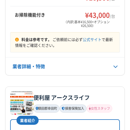
しているため、安心して依頼できる点が特徴で
もあります。
清須市
西尾市
大府市
知多市
知立市
長久手市
もっと見る
す。保証付き、土日祝日対応も魅力です。
津島市
田原市
東海市
日進市
半田市
尾張旭市
¥43,000
お掃除機能付き
/台
価格や広告だけで判断するのではなく、この地
営業時間
碧南市
豊田市
豊明市
北名古屋市
名古屋市港区
（内訳:基本¥16,500+オプション
¥26,500）
6:00〜23:00
名古屋市守山区
名古屋市昭和区
名古屋市瑞穂区
域特有の汚れをきちんと理解し、その根本から
名古屋市西区
名古屋市千種区
名古屋市中区
料金は参考です。
ご依頼前には必ず
公式サイト
で最新
洗い流せる「技術力」を持った業者を選ぶこと。
定休日
名古屋市中川区
名古屋市中村区
名古屋市天白区
情報をご確認ください。
不定休
それが、ご家族の健康と大切なエアコンを長持
名古屋市東区
名古屋市南区
名古屋市熱田区
ちさせる一番の近道です。
名古屋市北区
名古屋市名東区
名古屋市緑区
弥富市
電話番号
業者詳細・特徴
050-3160-8421
額田郡幸田町
西春日井郡豊山町
知多郡阿久比町
知多郡東浦町
知多郡南知多町
知多郡美浜町
詳細な料金表
業者情報
特徴
公式HP
参考データ
知多郡武豊町
(岐阜県) 岐阜市
(岐阜県) 多治見市
公式サイトを見る
(岐阜県) 大垣市
(岐阜県) 土岐市
便利屋 アークスライフ
基本情報
豊川放水路 - 土木学会
代表者名
額田郡幸田町
損害保険加入
女性スタッフ
浅野世史実
愛知県豊川市穂ノ原の法人一覧 - NAVITIME
業者紹介
所在地