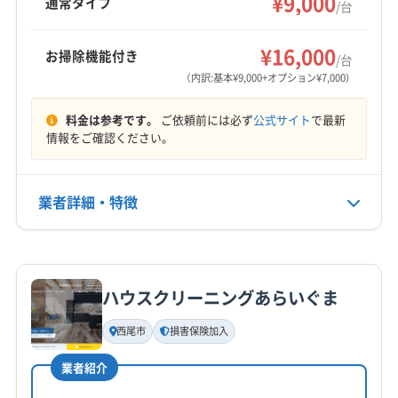
¥9,000
通常タイプ
(東京都) 中野区
(東京都) 板橋区
(東京都) 品川区
/台
剤を使用し、防カビ・抗菌コーティングも行っ
(大阪府) 大阪市天王寺区
(大阪府) 大阪市都島区
(東京都) 文京区
(東京都) 豊島区
(東京都) 北区
もっと見る
ています。損害保険加入済みです。
(大阪府) 大阪市東住吉区
(大阪府) 大阪市東成区
¥16,000
(東京都) 墨田区
(東京都) 目黒区
(東京都) 練馬区
お掃除機能付き
/台
(大阪府) 大阪市東淀川区
(大阪府) 大阪市福島区
営業時間
（内訳:基本¥9,000+オプション¥7,000）
(大阪府) 大阪市平野区
(大阪府) 大阪市北区
8:00〜20:00
(大阪府) 大阪市淀川区
(大阪府) 大阪市浪速区
料金は参考です。
ご依頼前には必ず
公式サイト
で最新
定休日
情報をご確認ください。
(大阪府) 大東市
(大阪府) 池田市
(大阪府) 東大阪市
年中無休
(大阪府) 藤井寺市
(大阪府) 柏原市
(大阪府) 八尾市
(大阪府) 富田林市
(大阪府) 豊中市
(大阪府) 豊能郡能勢町
業者詳細・特徴
電話番号
(大阪府) 豊能郡豊能町
(大阪府) 枚方市
(大阪府) 箕面市
080-9484-0990
(大阪府) 門真市
(大阪府) 和泉市
(東京都) あきる野市
詳細な料金表
業者情報
特徴
公式HP
(東京都) 稲城市
(東京都) 羽村市
(東京都) 葛飾区
公式サイトを見る
(東京都) 江戸川区
(東京都) 江東区
(東京都) 港区
ハウスクリーニングあらいぐま
基本情報
(東京都) 荒川区
(東京都) 国分寺市
(東京都) 国立市
代表者名
西尾市
損害保険加入
安東正承
(東京都) 渋谷区
(東京都) 昭島市
(東京都) 新宿区
(東京都) 世田谷区
(東京都) 青梅市
(東京都) 千代田区
業者紹介
所在地
(東京都) 足立区
(東京都) 多摩市
(東京都) 台東区