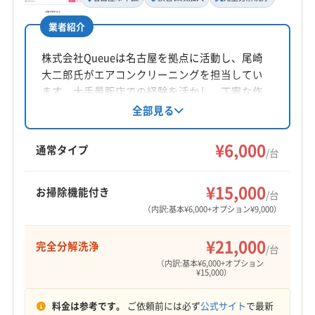
公式HP
有無を事前に伝えたり、混雑しにくい日時を選
公式サイトなし
業者紹介
んだりといった配慮が大切になります。
株式会社Queueは名古屋を拠点に活動し、尾崎
大二郎氏がエアコンクリーニングを担当してい
ます。大手量販店での経験を活かし、丁寧な作
イオンモール周辺の渋滞は、私
業と顧客満足を重視。損害保険加入、営業時間
全部見る
外の予約対応、複数台割引など、利用しやすい
たち業者にとっても悩みの種で
監修 宇賀神
点が魅力です。完全分解洗浄にも対応してお
¥6,000
す。特に週末は、移動に思った
通常タイプ
/台
り、ペットがいる家庭も歓迎しています。
より時間がかかってしまうこと
¥15,000
お掃除機能付き
/台
も。もしご自宅に駐車スペース
（内訳:基本¥6,000+オプション¥9,000）
がない場合は、豊川稲荷周辺の
ようにコインパーキング探しに
¥21,000
完全分解洗浄
/台
（内訳:基本¥6,000+オプション
時間がかかる可能性も考えて、
¥15,000）
予約時に一言伝えていただける
料金は参考です。
ご依頼前には必ず
公式サイト
で最新
と非常に助かります。お互いに