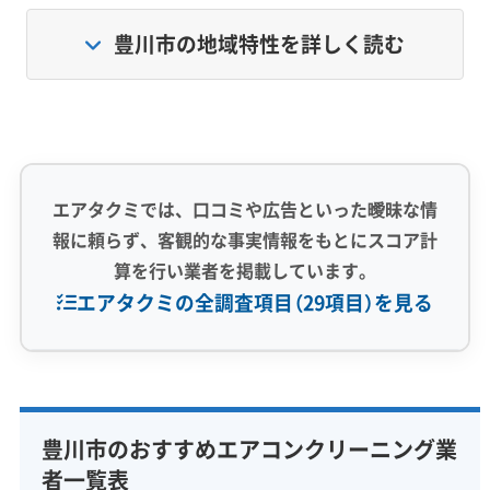
要です。まず、市内を流れる一級河川・豊川の
豊川市の地域特性を詳しく読む
影響で、年間を通して湿度が高め。このジメジ
メした空気が、エアコン内部をカビが好む環境
にしてしまいます。
さらに、穂ノ原・白鳥といった工業エリアや交
エアタクミでは、口コミや広告といった曖昧な情
報に頼らず、客観的な事実情報をもとにスコア計
通量の多い道路から舞う油分を含んだホコリ、
算を行い業者を掲載しています。
広大な畑からの土ボコリ、そして三河湾からの
エアタクミの全調査項目（29項目）を見る
潮風に含まれる塩分。これら複数の原因が重な
るのが豊川市の特徴です。
専門性・技術力 (9)
これらの原因が絡み合うことで、ただのホコリ
完全分解洗浄
部分クリーニング
実績10年以上
豊川市のおすすめエアコンクリーニング業
ではない、落としにくい汚れがエアコン内部に
資格保有スタッフ
家庭用エアコン
業務用エアコン
者一覧表