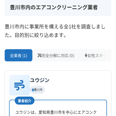
所の問題で作業が難しかったりするケースも珍
豊川市内のエアコンクリーニング業者
しくありません。
こうした住宅ごとの違いを分からずにマニュア
豊川市内に事業所を構える全1社を調査しまし
ル通りの作業しかできない業者に依頼すると、
た。目的別に絞り込めます。
水漏れや破損といったトラブルのリスクが高ま
るため、注意が必要です。
全業者 (1)
完全分解に対応 (0)
女性スタッフ在籍 
生活スタイルとコスト要因（駐車・道
ユウジン
路事情）
豊川市
業者紹介
イオンモール周辺の渋滞や豊川稲荷近くの
ユウジンは、愛知県豊川市を中心にエアコンク