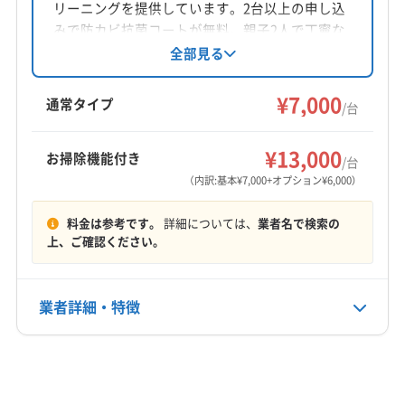
リーニングを提供しています。2台以上の申し込
駐車場事情は、業者の作業時間にも影響し
みで防カビ抗菌コートが無料。親子2人で丁寧な
ます。クリーニングを依頼する際は、こう
作業を心掛け、2回洗浄で細かい部分まで対応し
全部見る
ています。作業前後の確認を徹底し、損害保険
した交通事情も頭に入れておくとスムーズ
加入済み。土日祝日も対応可能です。基本料金
¥7,000
通常タイプ
です。
/台
7,000円/台で、複数台割引があります。消臭抗菌
コートや室外機洗浄などのオプションも用意さ
¥13,000
お掃除機能付き
れています。
/台
（内訳:基本¥7,000+オプション¥6,000）
子育て世帯ならではの空気の悩み
料金は参考です。
詳細については、
業者名で検索の
上、ご確認ください。
八幡駅周辺のような新しい住宅地にお住まいの
子育て世帯からは、お子様の健康を心配する声
業者詳細・特徴
をよく聞きます。最近の家は気密性が高いため
空気がこもりやすく、エアコンを長時間使う夏
詳細な料金表
業者情報
特徴
場は特に、内部に溜まったカビやホコリが部屋