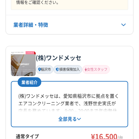
情報をご確認ください。
時間に余裕を持つことが、丁寧
な作業につながりますからね。
業者詳細・特徴
詳細な料金表
業者情報
特徴
豊川市のエアコンクリーニングは、ただのホコ
リ掃除とは訳が違います。道路や工場から出る
(株)ワンドメッセ
基本情報
代表者名
「油分」、畑からの「土ボコリ」、海からの「塩
稲沢市
損害保険加入
女性スタッフ
尾崎大二郎
分」、そして街全体の「湿気」。これらが混ざり合
業者紹介
所在地
った手強い汚れは、付け焼き刃の掃除では太刀
愛知県名古屋市中区栄4-11-6 OMビル 4階
(株)ワンドメッセは、愛知県稲沢市に拠点を置く
打ちできません。
エアコンクリーニング業者で、浅野世史実氏が
対応地域
店長を務めています。9:00～20:00まで年中無休
豊川市
あま市
みよし市
愛西市
安城市
一宮市
で営業し、壁掛け型エアコンに対応。基本料金
むしろ、中途半端な洗浄やコーティングは、汚
全部見る
は16,500円/台、お掃除機能付きは26,500円/台で
稲沢市
岡崎市
刈谷市
岩倉市
犬山市
江南市
れにフタをしてしまうだけで逆効果になること
す。損害保険加入済みで、女性スタッフも在籍
¥16,500
高浜市
春日井市
小牧市
常滑市
新城市
瀬戸市
通常タイプ
/台