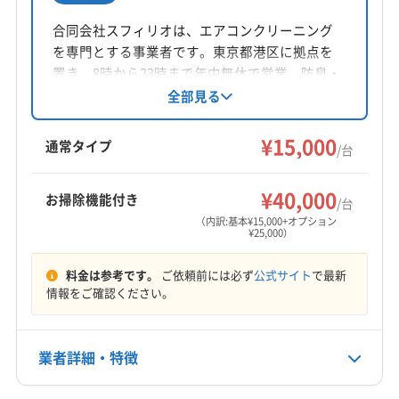
所在地
茨城県筑西市下川島790-1 柴山住宅3号棟
合同会社スフィリオは、エアコンクリーニング
を専門とする事業者です。東京都港区に拠点を
対応地域
置き、8時から23時まで年中無休で営業。防臭・
豊川市
あま市
みよし市
愛西市
安城市
一宮市
防カビコーティング無料サービスや早朝・夜間
全部見る
の時間外対応も相談可能です。損害保険加入済
稲沢市
岡崎市
刈谷市
岩倉市
犬山市
江南市
みで、技術とマナーに定評のある作業員が訪問
¥15,000
春日井市
瀬戸市
清須市
西尾市
大府市
知立市
通常タイプ
/台
します。丁寧な作業と安心の価格でサービスを
長久手市
東海市
日進市
尾張旭市
碧南市
豊橋市
もっと見る
提供しています。
豊田市
豊明市
北名古屋市
名古屋市港区
¥40,000
お掃除機能付き
/台
営業時間
名古屋市守山区
名古屋市昭和区
名古屋市瑞穂区
（内訳:基本¥15,000+オプション
¥25,000）
9:00〜18:00
名古屋市西区
名古屋市千種区
名古屋市中区
名古屋市中川区
名古屋市中村区
名古屋市天白区
料金は参考です。
ご依頼前には必ず
公式サイト
で最新
定休日
名古屋市東区
名古屋市南区
名古屋市熱田区
情報をご確認ください。
不定休
名古屋市北区
名古屋市名東区
名古屋市緑区
愛知郡東郷町
海部郡蟹江町
海部郡大治町
電話番号
業者詳細・特徴
080-7185-7898
海部郡飛島村
蒲郡市
西春日井郡豊山町
(千葉県) いすみ市
(千葉県) 旭市
(千葉県) 夷隅郡御宿町