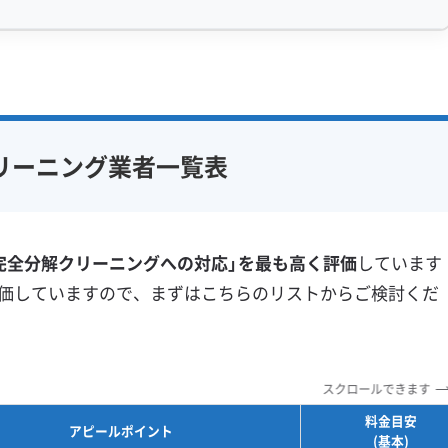
では落ちない頑固な汚れを作るためです。
感 (8)
利便性・サービス (12)
なることで、より手強くなります。
アフターフォロー
定額料金
複数台割引
初回割引
フ在籍
エコ洗剤使用
定期メンテナンス
当日予約可能
型車の割合が愛知県平均（20.2%）を大幅に上回るこの道
リーニング業者一覧表
対策
ハウスダスト除去
即日対応可能
24時間対応
含んだススが排出されます。この粒子はベタベタしており
フランチャイズ
土日祝日対応
年末年始対応
部のアルミフィンや送風ファンに付着します。
防カビ・抗菌
消臭処理
完全分解クリーニングへの対応」を最も高く評価
しています
防汚コーティング
表される農業環境です。夏場の畑は、葉から水分が蒸発す
価していますので、まずはこちらのリストからご検討くだ
、飛んでくる植物の細かなかけら（カビの栄養）が、先に
※項目にカーソルを合わせると詳細な説明が表示されます。
のです。
スクロールできます
植物のかけらが栄養」「湿気が培養液」という、カビにとっ
料金目安
この油で固められた汚れは水を弾くため、表面的な掃除で
アピールポイント
(基本)