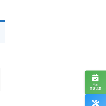
予約
空き状況
。