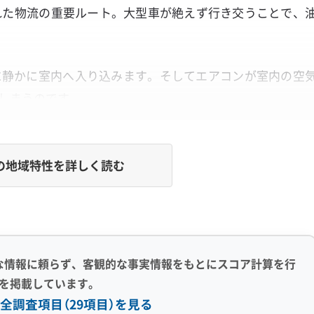
れた物流の重要ルート。大型車が絶えず行き交うことで、
に静かに室内へ入り込みます。そしてエアコンが室内の空
しまうのです。
場になると植物から出る水分で湿度が高くなりがちです。
ン内部で出会うことが、大府市特有の汚れの根本的な原因と
の地域特性を詳しく読む
」て「カビやすい」のか？
な情報に頼らず、客観的な事実情報をもとにスコア計算を行
を掲載しています。
分が接着剤の役割を果たし、ブドウ畑からの湿気やホコリ
全調査項目（29項目）を見る