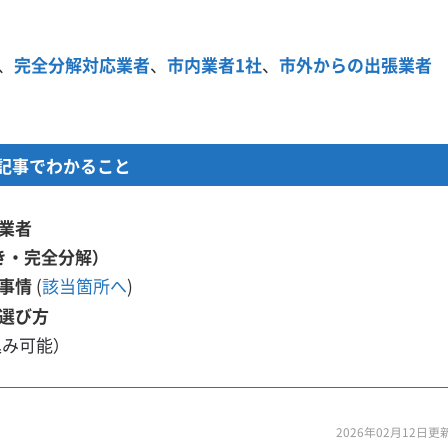
、
完全分解対応業者
、
市内業者1社
、
市外からの出張業者
記事でわかること
業者
き・完全分解）
事情
(
該当箇所へ
)
選び方
込み可能）
2026年02月12日更