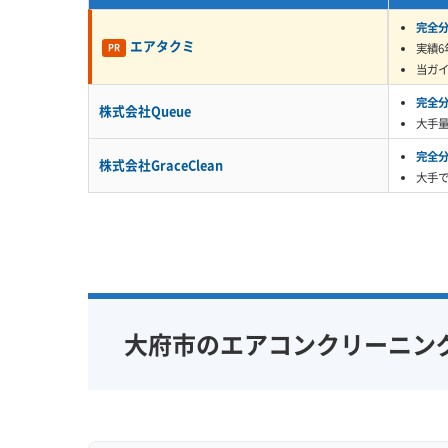
根本的な解決にはなりません。
完全
エアタクミ
実績6
PR
当ガ
また、この汚れが残ったまま防カビコーティ
剥がれてしまいます。それだけでなく、内部
完全
株式会社Queue
大手
化させるリスクもあるため注意が必要です。
完全
株式会社GraceClean
大手
この「油と湿気が混ざった汚れ
ホコリ汚れは乾いていますが
監修 宇賀神
っとした汚れ。これが送風フ
カビがずっと湿った状態にな
大府市のエアコンクリーニン
特の臭いが出やすいんですね。