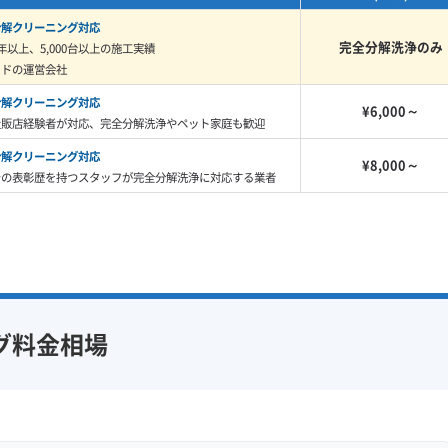
分解クリーニング対応
完全分解洗浄のみ
年以上、5,000台以上の施工実績
イドの運営会社
ング剤を使っても、油の上から塗ることになるため、すぐ
に湿気とカビの温床を閉じ込めてしまい、かえって状況を
分解クリーニング対応
¥6,000～
量販店経験者が対応、完全分解洗浄やペット家庭も歓迎
分解クリーニング対応
¥8,000～
での表彰歴を持つスタッフが完全分解洗浄に対応する業者
」は、見た目も厄介なんです。普通の
、大府市でよく見るのは、黒くてヌル
ァンにこびりつくと、乾燥しにくくて
るんです。だから、酸っぱいような独
グ料金相場