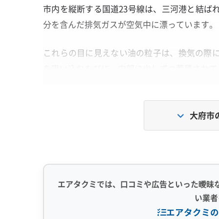
市内を縦断する国道23号線は、三河港と結ば
分を含んだ排気ガスが空気中に漂っています。
これらの目に見えない油の粒子は、換気の際
を吸い込むたびに、内部に少しずつ蓄積されて
さらに、共和町周辺に広がるブドウ畑は、夏
の「道路の油汚れ」と「自然の湿気」がエアコ
大府市
っています。
なぜ、大府市のエアコンは「油っぽく
エアタクミでは、口コミや広告といった曖昧
い業者
国道を走る大型車の排気ガスに含まれる油
エアタクミの