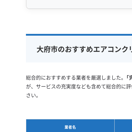
をエアコン内部にこびりつかせ、通常の洗浄
専門性・技術力 (9)
信頼性・安心
大府市のエアコン汚れは、いくつかの原因が重
完全分解洗浄
部分クリーニング
保証付き
実績10年以上
資格保有スタッフ
女性スタッ
まず、一番の原因は国道23号線の存在です。大
大府市のおすすめエアコンク
家庭用エアコン
業務用エアコン
アレルギー
では、乗用車とは比較にならない量の油分を
壁掛け型
天井カセット型
地域密着型
窓や換気口から室内に入り込むと、エアコン内
お掃除機能付き
総合的におすすめする業者を厳選しました。
「
さらに状況を悪化させるのが、ブドウ畑に代
が、サービスの充実度なども含めて総合的に評
ことで周辺の湿度が高くなります。この湿気と
さい。
びりついた油汚れにがっちりと捕まってしまう
結果として、エアコン内部では「油が接着剤」「
最高の繁殖環境が出来上がってしまいます。
業者名