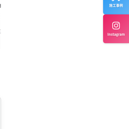
油
施工事例
気
Instagram
こ
な