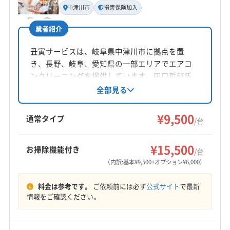
代表者名
(愛知県) 名古屋市西区
(愛知県) 名古屋市千種区
中津川市
損害保険加入
中島
(愛知県) 名古屋市中区
(愛知県) 名古屋市中川区
業者紹介
(愛知県) 名古屋市中村区
(愛知県) 名古屋市天白区
所在地
(愛知県) 名古屋市東区
(愛知県) 名古屋市南区
岐阜県大垣市大井4-5-1
丑寅サービスは、岐阜県中津川市に拠点を置
(愛知県) 名古屋市熱田区
(愛知県) 名古屋市北区
き、長野、岐阜、愛知県の一部エリアでエアコ
対応地域
(愛知県) 名古屋市名東区
(愛知県) 名古屋市緑区
ンクリーニングを提供しています。田口哲郎氏
恵那市
羽島市
下呂市
可児市
海津市
各務原市
が店長を務め、自社対応による丁寧な作業と、
全部見る
損害保険加入による安心感が特徴です。基本料
関市
岐阜市
高山市
山県市
瑞穂市
瑞浪市
金は9,500円/台からで、複数台割引や消臭抗菌コ
¥9,500
多治見市
大垣市
中津川市
土岐市
飛騨市
通常タイプ
/台
ートなどのオプションも用意。年中無休で、土
美濃加茂市
美濃市
本巣市
安八郡安八町
もっと見る
日祝日も対応しています。
安八郡神戸町
安八郡輪之内町
羽島郡笠松町
¥15,500
お掃除機能付き
/台
営業時間
羽島郡岐南町
加茂郡坂祝町
加茂郡七宗町
（内訳:基本¥9,500+オプション¥6,000）
9:00〜20:00
加茂郡川辺町
加茂郡東白川村
加茂郡白川町
料金は参考です。
ご依頼前には必ず
公式サイト
で最新
加茂郡八百津町
加茂郡富加町
可児郡御嵩町
郡上市
定休日
情報をご確認ください。
大野郡白川村
不破郡関ケ原町
不破郡垂井町
なし
本巣郡北方町
揖斐郡大野町
揖斐郡池田町