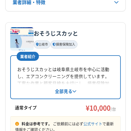
揖斐郡揖斐川町
養老郡養老町
(三重県) 桑名郡木曽岬町
業者詳細・特徴
電話番号
0584-84-2565
(三重県) 桑名市
(三重県) 四日市市
(愛知県) 一宮市
(愛知県) 稲沢市
(愛知県) 岩倉市
(愛知県) 江南市
詳細な料金表
業者情報
特徴
公式HP
(愛知県) 小牧市
(愛知県) 大府市
(滋賀県) 米原市
公式サイトを見る
おそうじスカッと
基本情報
代表者名
土岐市
損害保険加入
田口哲郎
業者紹介
所在地
岐阜県中津川市
おそうじスカッとは岐阜県土岐市を中心に活動
し、エアコンクリーニングを提供しています。
対応地域
丁寧な作業と顧客目線を大切にし、損害保険加
恵那市
下呂市
可児市
各務原市
瑞浪市
多治見市
入で安心をプラス。複数台割引や消臭抗菌コー
全部見る
トなどのオプションも用意されています。土岐
大垣市
中津川市
土岐市
美濃加茂市
加茂郡坂祝町
市、恵那市、可児市など幅広いエリアに対応
¥10,000
加茂郡七宗町
加茂郡川辺町
加茂郡東白川村
通常タイプ
/台
し、快適な空間作りをサポートします。
加茂郡白川町
加茂郡八百津町
加茂郡富加町
もっと見る
可児郡御嵩町
(愛知県) 犬山市
(愛知県) 春日井市
料金は参考です。
ご依頼前には必ず
公式サイト
で最新
情報をご確認ください。
営業時間
(愛知県) 小牧市
(愛知県) 瀬戸市