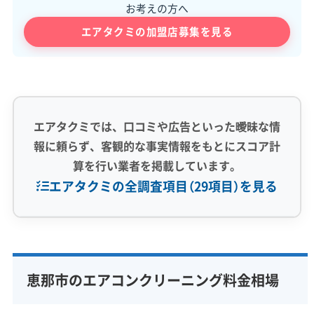
お考えの方へ
エアタクミの加盟店募集を見る
エアタクミでは、口コミや広告といった曖昧な情
報に頼らず、客観的な事実情報をもとにスコア計
算を行い業者を掲載しています。
エアタクミの全調査項目（29項目）を見る
専門性・技術力 (9)
完全分解洗浄
部分クリーニング
実績10年以上
恵那市のエアコンクリーニング料金相場
資格保有スタッフ
家庭用エアコン
業務用エアコン