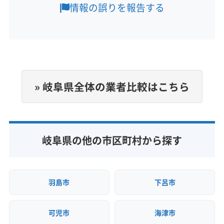
営業時間
加茂郡川辺町
加茂郡東白川村
加茂郡白川町
情報の誤りを報告する
10:00〜18:00
加茂郡八百津町
加茂郡富加町
可児郡御嵩町
大野郡白川村
不破郡関ケ原町
不破郡垂井町
定休日
本巣郡北方町
(愛知県) 愛西市
(愛知県) 一宮市
不定休
(愛知県) 稲沢市
(愛知県) 犬山市
(愛知県) 江南市
(愛知県) 春日井市
(愛知県) 小牧市
(愛知県) 瀬戸市
電話番号
» 岐阜県全体の業者比較はこちら
非公開
(愛知県) 清須市
(愛知県) 北名古屋市
(愛知県) 弥富市
公式HP
公式サイトなし
岐阜県の他の市区町村から探す
羽島市
下呂市
可児市
海津市