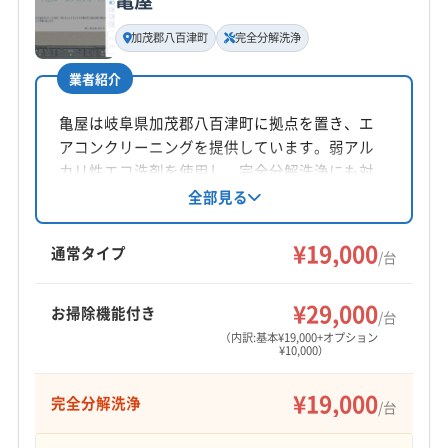
基本情報
代表者名
(愛知県) 北名古屋市
(愛知県) 名古屋市西区
加茂郡八百津町
完全分解洗浄
髙山誠
業者紹介
所在地
岐阜県可児市
亀屋は岐阜県加茂郡八百津町に拠点を置き、エ
アコンクリーニングを提供しています。弱アル
対応地域
カリ性エコ洗剤を使用し、完全分解洗浄にも対
恵那市
羽島市
下呂市
可児市
海津市
各務原市
応。防カビ・抗菌コートでカビ予防も万全で
全部見る
す。丁寧な作業と安心のサービスで、クリーン
関市
岐阜市
高山市
山県市
瑞穂市
瑞浪市
な空気を提供します。
¥19,000
多治見市
大垣市
中津川市
土岐市
飛騨市
通常タイプ
/台
美濃加茂市
美濃市
本巣市
安八郡安八町
もっと見る
安八郡神戸町
安八郡輪之内町
羽島郡笠松町
¥29,000
お掃除機能付き
/台
営業時間
羽島郡岐南町
加茂郡坂祝町
加茂郡七宗町
（内訳:基本¥19,000+オプション
¥10,000）
8:00〜22:00
加茂郡川辺町
加茂郡東白川村
加茂郡白川町
加茂郡八百津町
加茂郡富加町
可児郡御嵩町
郡上市
¥19,000
完全分解洗浄
定休日
/台
大野郡白川村
不破郡関ケ原町
不破郡垂井町
なし
本巣郡北方町
揖斐郡大野町
揖斐郡池田町