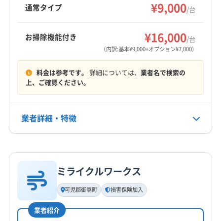
を心がけています。土日祝日も対応し、消臭・
¥9,000
中津川市
土岐市
美濃加茂市
美濃市
本巣市
通常タイプ
/台
除菌剤の無料サービスや防カビコートのオプシ
安八郡安八町
安八郡神戸町
安八郡輪之内町
もっと見る
ョンも用意。岐阜・愛知・三重の一部地域に対
羽島郡笠松町
羽島郡岐南町
加茂郡坂祝町
¥16,000
お掃除機能付き
応しています。
/台
営業時間
加茂郡七宗町
加茂郡川辺町
加茂郡東白川村
（内訳:基本¥9,000+オプション¥7,000）
9:00〜19:00
加茂郡白川町
加茂郡八百津町
加茂郡富加町
料金は参考です。
詳細については、
業者名で検索の
可児郡御嵩町
郡上市
本巣郡北方町
(愛知県) 一宮市
定休日
上、ご確認ください。
(愛知県) 稲沢市
(愛知県) 岩倉市
(愛知県) 犬山市
不定休
(愛知県) 江南市
(愛知県) 春日井市
(愛知県) 小牧市
(愛知県) 瀬戸市
(愛知県) 清須市
業者詳細・特徴
電話番号
090-2575-8233
(愛知県) 西春日井郡豊山町
(愛知県) 丹羽郡大口町
(愛知県) 丹羽郡扶桑町
(愛知県) 尾張旭市
詳細な料金表
業者情報
特徴
公式HP
(愛知県) 北名古屋市
(愛知県) 名古屋市守山区
公式サイトを見る
ミライクルワークス
(愛知県) 名古屋市北区
基本情報
代表者名
可児郡御嵩町
損害保険加入
吉村
業者紹介
所在地