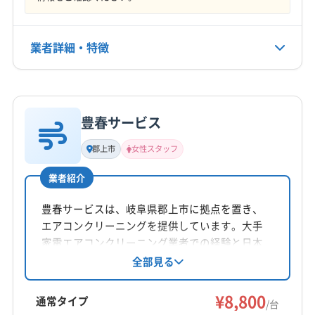
9:00〜18:00
(愛知県) 西春日井郡豊山町
(愛知県) 尾張旭市
(愛知県) 北名古屋市
(愛知県) 名古屋市守山区
業者詳細・特徴
定休日
(愛知県) 名古屋市千種区
(愛知県) 名古屋市東区
なし
(愛知県) 名古屋市北区
(長野県) 下伊那郡阿南町
詳細な料金表
業者情報
特徴
(長野県) 飯田市
(長野県) 木曽郡上松町
電話番号
070-8548-2283
(長野県) 木曽郡大桑村
(長野県) 木曽郡南木曽町
豊春サービス
基本情報
(長野県) 木曽郡木曽町
代表者名
郡上市
女性スタッフ
公式HP
纐纈秀幸
公式サイトを見る
業者紹介
所在地
岐阜県土岐市
豊春サービスは、岐阜県郡上市に拠点を置き、
エアコンクリーニングを提供しています。大手
対応地域
家電エアコンクリーニング業者での経験と日本
恵那市
可児市
瑞浪市
多治見市
中津川市
土岐市
エアコンクリーニング協会会員としての知識を
全部見る
活かし、お掃除機能付きエアコンにも対応。女
可児郡御嵩町
(愛知県) 春日井市
(愛知県) 瀬戸市
性スタッフが同行し、分解前後の確認や丁寧な
¥8,800
通常タイプ
/台
メンテナンスアドバイスも行います。室外機ク
営業時間