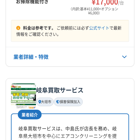
¥17,000
お掃除機能付き
/台
（内訳:基本¥11,000+オプション
¥6,000）
料金は参考です。
ご依頼前には必ず
公式サイト
で最新
情報をご確認ください。
業者詳細・特徴
詳細な料金表
業者情報
特徴
岐阜買取サービス
基本情報
代表者名
大垣市
損害保険加入
長野竜
業者紹介
所在地
愛知県名古屋市守山区小幡北102 白沢マンション1 F
岐阜買取サービスは、中島氏が店長を務め、岐
阜県大垣市を中心にエアコンクリーニングを提