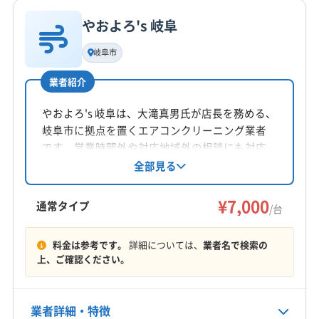
(愛知県) 丹羽郡大口町
(愛知県) 丹羽郡扶桑町
公式サイトなし
やおよろ's 岐阜
(愛知県) 北名古屋市
(愛知県) 名古屋市港区
基本情報
代表者名
(愛知県) 名古屋市守山区
(愛知県) 名古屋市昭和区
岐阜市
渡辺
(愛知県) 名古屋市瑞穂区
(愛知県) 名古屋市西区
業者紹介
(愛知県) 名古屋市千種区
(愛知県) 名古屋市中区
所在地
(愛知県) 名古屋市中川区
(愛知県) 名古屋市中村区
岐阜県可児郡御嵩町
やおよろ's 岐阜は、大滝真男氏が店長を務める、
(愛知県) 名古屋市天白区
(愛知県) 名古屋市東区
岐阜市に拠点を置くエアコンクリーニング業者
対応地域
(愛知県) 名古屋市南区
(愛知県) 名古屋市熱田区
です。営業時間外や対応地域外の相談にも対応
恵那市
羽島市
可児市
各務原市
関市
岐阜市
可能。駐車代は店舗負担。丁寧な作業で、家庭
全部見る
(愛知県) 名古屋市北区
(愛知県) 名古屋市名東区
用エアコンを中心に地域に密着したサービスを
山県市
瑞穂市
瑞浪市
多治見市
中津川市
土岐市
(愛知県) 名古屋市緑区
提供しています。
¥7,000
美濃加茂市
美濃市
本巣市
羽島郡笠松町
通常タイプ
/台
羽島郡岐南町
加茂郡坂祝町
加茂郡七宗町
もっと見る
加茂郡川辺町
加茂郡東白川村
加茂郡白川町
料金は参考です。
詳細については、
業者名で検索の
上、ご確認ください。
営業時間
加茂郡八百津町
加茂郡富加町
可児郡御嵩町
8:00〜18:00
本巣郡北方町
揖斐郡大野町
揖斐郡池田町
揖斐郡揖斐川町
(愛知県) みよし市
(愛知県) 愛知郡東郷町
業者詳細・特徴
定休日