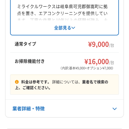
岐阜県安八郡輪之内町
ミライクルワークスは岐阜県可児郡御嵩町に拠
点を置き、エアコンクリーニングを提供してい
対応地域
ます。丁寧な作業と10年以上の経験が強み。土
恵那市
羽島市
可児市
海津市
各務原市
関市
日祝日も対応可能で、損害保険に加入済み。基
全部見る
本料金9000円からで、複数台割引やオプション
岐阜市
山県市
瑞穂市
瑞浪市
多治見市
大垣市
も充実。顧客満足度地域NO.1を目指し、安心・
¥9,000
中津川市
土岐市
美濃加茂市
美濃市
本巣市
通常タイプ
/台
信頼・満足のサービスを提供します。
安八郡安八町
安八郡神戸町
安八郡輪之内町
もっと見る
羽島郡笠松町
羽島郡岐南町
加茂郡坂祝町
¥16,000
お掃除機能付き
/台
営業時間
加茂郡七宗町
加茂郡川辺町
加茂郡東白川村
（内訳:基本¥9,000+オプション¥7,000）
8:00〜20:00
加茂郡白川町
加茂郡八百津町
加茂郡富加町
料金は参考です。
詳細については、
業者名で検索の
可児郡御嵩町
大野郡白川村
不破郡関ケ原町
定休日
上、ご確認ください。
不破郡垂井町
本巣郡北方町
揖斐郡大野町
年中無休
揖斐郡池田町
揖斐郡揖斐川町
養老郡養老町
(三重県) 桑名市
(愛知県) 一宮市
(愛知県) 稲沢市
業者詳細・特徴
電話番号
非公開
(愛知県) 岩倉市
(愛知県) 犬山市
(愛知県) 江南市
(愛知県) 春日井市
(愛知県) 小牧市
(愛知県) 清須市
詳細な料金表
業者情報
特徴
公式HP