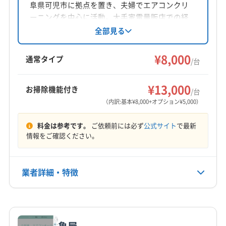
阜県可児市に拠点を置き、夫婦でエアコンクリ
対応地域
ーニングを中心に活動。大手家電量販店での経
恵那市
羽島市
下呂市
可児市
海津市
各務原市
験を活かし、迅速かつ丁寧な対応を心がけてい
全部見る
ます。損害保険加入済みで、女性スタッフの同
関市
岐阜市
山県市
瑞穂市
瑞浪市
多治見市
行も可能。年中無休で、営業時間外や対応地域
¥8,000
大垣市
中津川市
土岐市
美濃加茂市
本巣市
通常タイプ
/台
外の相談にも応じています。
安八郡安八町
安八郡神戸町
安八郡輪之内町
もっと見る
羽島郡笠松町
羽島郡岐南町
加茂郡坂祝町
¥13,000
お掃除機能付き
/台
営業時間
加茂郡七宗町
加茂郡川辺町
加茂郡東白川村
（内訳:基本¥8,000+オプション¥5,000）
9:00〜18:00
加茂郡白川町
加茂郡八百津町
加茂郡富加町
料金は参考です。
ご依頼前には必ず
公式サイト
で最新
可児郡御嵩町
郡上市
大野郡白川村
不破郡関ケ原町
定休日
情報をご確認ください。
不破郡垂井町
本巣郡北方町
揖斐郡大野町
日
揖斐郡池田町
揖斐郡揖斐川町
養老郡養老町
(愛知県) 愛西市
(愛知県) 一宮市
(愛知県) 稲沢市
業者詳細・特徴
電話番号
非公開
(愛知県) 岩倉市
(愛知県) 犬山市
(愛知県) 江南市
(愛知県) 春日井市
(愛知県) 小牧市
(愛知県) 清須市
詳細な料金表
業者情報
特徴
公式HP
(愛知県) 西春日井郡豊山町
(愛知県) 丹羽郡大口町
公式サイトなし
亀屋
(愛知県) 丹羽郡扶桑町
(愛知県) 津島市