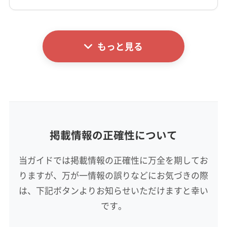
(愛知県) 一宮市
(愛知県) 岩倉市
(愛知県) 犬山市
なし
(愛知県) 江南市
(愛知県) 春日井市
(愛知県) 小牧市
詳細な料金表
業者情報
特徴
(愛知県) 瀬戸市
(愛知県) 西春日井郡豊山町
電話番号
非公開
もっと見る
(愛知県) 丹羽郡大口町
(愛知県) 丹羽郡扶桑町
基本情報
(愛知県) 長久手市
(愛知県) 日進市
(愛知県) 尾張旭市
代表者名
公式HP
大滝真男
(愛知県) 豊田市
(愛知県) 北名古屋市
公式サイトなし
(愛知県) 名古屋市港区
(愛知県) 名古屋市守山区
所在地
(愛知県) 名古屋市昭和区
(愛知県) 名古屋市瑞穂区
岐阜県岐阜市柳津町北塚5丁目24-1 シェラトン広瀬 5
(愛知県) 名古屋市西区
(愛知県) 名古屋市千種区
A
(愛知県) 名古屋市中区
(愛知県) 名古屋市中川区
掲載情報の正確性について
(愛知県) 名古屋市中村区
(愛知県) 名古屋市天白区
対応地域
恵那市
羽島市
可児市
海津市
各務原市
関市
当ガイドでは掲載情報の正確性に万全を期してお
(愛知県) 名古屋市東区
(愛知県) 名古屋市南区
岐阜市
山県市
瑞穂市
瑞浪市
多治見市
大垣市
(愛知県) 名古屋市熱田区
(愛知県) 名古屋市北区
りますが、万が一情報の誤りなどにお気づきの際
土岐市
美濃加茂市
美濃市
本巣市
安八郡安八町
(愛知県) 名古屋市名東区
(愛知県) 名古屋市緑区
は、下記ボタンよりお知らせいただけますと幸い
安八郡神戸町
安八郡輪之内町
羽島郡笠松町
もっと見る
です。
羽島郡岐南町
加茂郡坂祝町
加茂郡七宗町