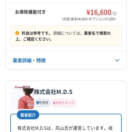
リーニングや消臭抗菌コートもオプションで利
8:30〜18:30
¥16,600
お掃除機能付き
用可能です。
/台
（内訳:基本¥8,800+オプション¥7,800）
定休日
不定休
料金は参考です。
詳細については、
業者名で検索の
上、ご確認ください。
電話番号
0572-56-5100
業者詳細・特徴
公式HP
公式サイトを見る
詳細な料金表
業者情報
特徴
株式会社M.D.S
基本情報
代表者名
可児市
女性スタッフ
非公開
業者紹介
所在地
岐阜県郡上市
株式会社M.D.Sは、髙山氏が運営しています。岐