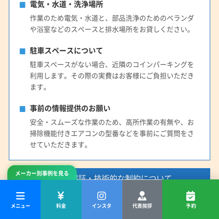
電気・水道・洗浄場所
作業のため電気・水道と、部品洗浄のためのベランダ
や浴室などのスペースと排水場所をお貸しください。
駐車スペースについて
駐車スペースがない場合、近隣のコインパーキングを
利用します。その際の実費はお客様にご負担いただき
ます。
事前の情報提供のお願い
安全・スムーズな作業のため、高所作業の有無や、お
掃除機能付きエアコンの型番などを事前にご質問をさ
せていただきます。
メーカー別事例を見る
料金・保証・技術的な制約について
お支払い方法
メニュー
料金
インスタ
代表挨拶
予約
お支払いは現金のみとなります。あらかじめご準備を