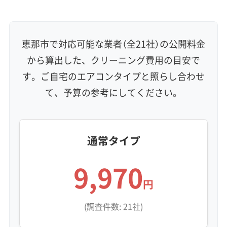
壁掛け型
天井カセット型
お掃除機能付き
信頼性・安心感 (8)
保証付き
アフターフォロー
女性スタッフ在籍
恵那市で対応可能な業者（全21社）の公開料金
エコ洗剤使用
アレルギー対策
ハウスダスト除去
から算出した、クリーニング費用の目安で
地域密着型
フランチャイズ
す。ご自宅のエアコンタイプと照らし合わせ
利便性・サービス (12)
て、予算の参考にしてください。
定額料金
複数台割引
初回割引
定期メンテナンス
当日予約可能
即日対応可能
24時間対応
土日祝日対応
年末年始対応
防カビ・抗菌
消臭処理
防汚コーティング
通常タイプ
9,970
※項目にカーソルを合わせると詳細な説明が表示されます。
円
(調査件数: 21社)