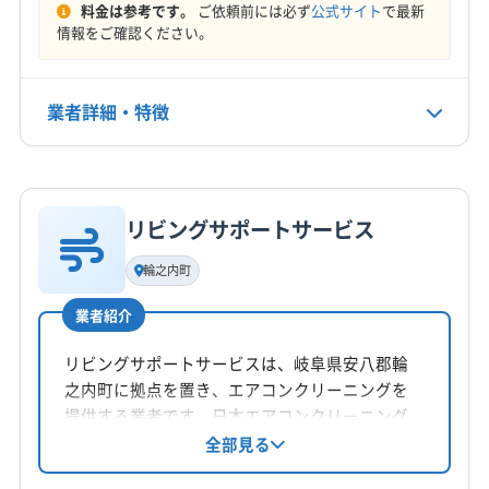
料金は参考です。
ご依頼前には必ず
公式サイト
で最新
揖斐郡揖斐川町
養老郡養老町
(愛知県) 一宮市
電話番号
情報をご確認ください。
0120-069-338
(愛知県) 岩倉市
(愛知県) 犬山市
(愛知県) 江南市
(愛知県) 春日井市
(愛知県) 小牧市
(愛知県) 瀬戸市
業者詳細・特徴
公式HP
(愛知県) 西春日井郡豊山町
(愛知県) 丹羽郡大口町
公式サイトを見る
(愛知県) 丹羽郡扶桑町
(愛知県) 北名古屋市
詳細な料金表
業者情報
特徴
リビングサポートサービス
基本情報
代表者名
輪之内町
亀井大泰
業者紹介
所在地
岐阜県加茂郡八百津町
リビングサポートサービスは、岐阜県安八郡輪
之内町に拠点を置き、エアコンクリーニングを
対応地域
提供する業者です。日本エアコンクリーニング
恵那市
羽島市
下呂市
可児市
各務原市
関市
協会員として技術向上に励み、損害賠償保険に
全部見る
も加入。便利屋での経験を活かし、丁寧な作業
岐阜市
山県市
瑞穂市
瑞浪市
多治見市
大垣市