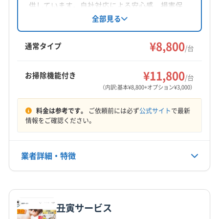
対応地域
供しています。自社対応による安心感、損害保
恵那市
可児市
各務原市
瑞浪市
多治見市
土岐市
険加入、大手での経験が強みです。基本料金
全部見る
8800円からで、複数台割引やオプションも充
美濃加茂市
(愛知県) あま市
(愛知県) みよし市
実。年中無休で9時から20時まで営業し、深夜対
¥8,800
(愛知県) 愛西市
(愛知県) 愛知郡東郷町
(愛知県) 安城市
通常タイプ
/台
応も可能です。土日祝日対応、保証付き、防カ
(愛知県) 一宮市
(愛知県) 稲沢市
(愛知県) 刈谷市
もっと見る
ビ・抗菌コーティングに対応しています。
(愛知県) 岩倉市
(愛知県) 犬山市
(愛知県) 江南市
¥11,800
お掃除機能付き
/台
営業時間
(愛知県) 高浜市
(愛知県) 春日井市
(愛知県) 小牧市
（内訳:基本¥8,800+オプション¥3,000）
9:00〜19:00
(愛知県) 常滑市
(愛知県) 瀬戸市
(愛知県) 清須市
料金は参考です。
ご依頼前には必ず
公式サイト
で最新
(愛知県) 西春日井郡豊山町
(愛知県) 大府市
定休日
情報をご確認ください。
(愛知県) 丹羽郡大口町
(愛知県) 丹羽郡扶桑町
なし
(愛知県) 知多市
(愛知県) 知立市
(愛知県) 長久手市
(愛知県) 津島市
(愛知県) 東海市
(愛知県) 日進市
業者詳細・特徴
電話番号
052-795-1715
(愛知県) 半田市
(愛知県) 尾張旭市
(愛知県) 碧南市
(愛知県) 豊田市
(愛知県) 豊明市
(愛知県) 北名古屋市
詳細な料金表
業者情報
特徴
公式HP
(愛知県) 名古屋市港区
(愛知県) 名古屋市守山区
公式サイトを見る
丑寅サービス
(愛知県) 名古屋市昭和区
(愛知県) 名古屋市瑞穂区
基本情報