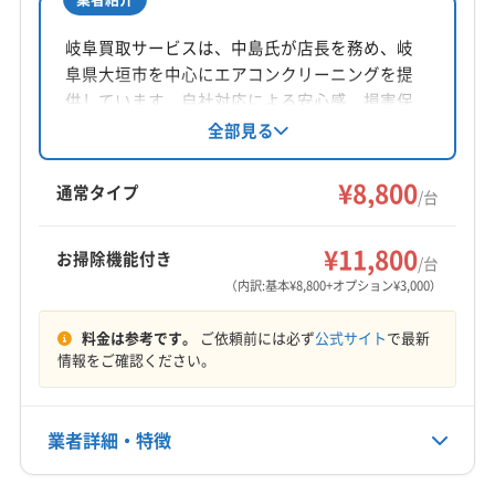
所在地
(愛知県) 名古屋市緑区
愛知県名古屋市中区
岐阜買取サービスは、中島氏が店長を務め、岐
阜県大垣市を中心にエアコンクリーニングを提
対応地域
供しています。自社対応による安心感、損害保
揖斐郡大野町
羽島市
可児市
海津市
各務原市
険加入、大手での経験が強みです。基本料金
全部見る
8800円からで、複数台割引やオプションも充
関市
岐阜市
山県市
瑞穂市
多治見市
大垣市
実。年中無休で9時から20時まで営業し、深夜対
¥8,800
美濃加茂市
美濃市
本巣市
安八郡安八町
通常タイプ
/台
応も可能です。土日祝日対応、保証付き、防カ
安八郡神戸町
安八郡輪之内町
羽島郡笠松町
もっと見る
ビ・抗菌コーティングに対応しています。
羽島郡岐南町
加茂郡坂祝町
可児郡御嵩町
¥11,800
お掃除機能付き
/台
営業時間
本巣郡北方町
揖斐郡池田町
揖斐郡揖斐川町
（内訳:基本¥8,800+オプション¥3,000）
9:00〜20:00
(三重県) 桑名郡木曽岬町
(三重県) 桑名市
(愛知県) あま市
料金は参考です。
ご依頼前には必ず
公式サイト
で最新
(愛知県) みよし市
(愛知県) 愛西市
(愛知県) 安城市
定休日
情報をご確認ください。
(愛知県) 一宮市
(愛知県) 稲沢市
(愛知県) 海部郡蟹江町
不定休
(愛知県) 海部郡大治町
(愛知県) 海部郡飛島村
(愛知県) 刈谷市
(愛知県) 岩倉市
(愛知県) 犬山市
業者詳細・特徴
電話番号
090-6648-7523
(愛知県) 江南市
(愛知県) 春日井市
(愛知県) 小牧市