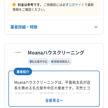
加茂郡坂祝町
本巣郡北方町
揖斐郡池田町
料金は参考です。
ご依頼前には必ず
公式サイト
で最新
(愛知県) 名古屋市中村区
(愛知県) 名古屋市天白区
情報をご確認ください。
営業時間
(愛知県) 名古屋市東区
(愛知県) 名古屋市南区
8:30〜19:00
(愛知県) 名古屋市熱田区
(愛知県) 名古屋市北区
(愛知県) 名古屋市名東区
(愛知県) 名古屋市緑区
業者詳細・特徴
定休日
(愛知県) 弥富市
(滋賀県) 近江八幡市
(滋賀県) 守山市
年中無休
(滋賀県) 大津市
(滋賀県) 長浜市
(滋賀県) 東近江市
詳細な料金表
業者情報
特徴
(滋賀県) 彦根市
(滋賀県) 米原市
電話番号
080-6881-4495
Moanaハウスクリーニング
基本情報
代表者名
名古屋市中区
損害保険加入
公式HP
富樫洋一
公式サイトを見る
業者紹介
所在地
岐阜県岐阜市鶴舞町1丁目8 番地2
Moanaハウスクリーニングは、平島祐太氏が店
長を務める名古屋市中区の業者です。天然エコ
対応地域
洗剤を使用し、損害保険にも加入。エアコンク
揖斐郡大野町
羽島市
下呂市
可児市
各務原市
リーニングを中心に、消臭抗菌コートや室外機
全部見る
洗浄などのオプションも提供しています。土日
関市
岐阜市
高山市
山県市
瑞穂市
多治見市