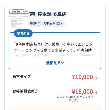
(愛知県) 瀬戸市
(愛知県) 清須市
詳細な料金表
業者情報
特徴
公式HP
(愛知県) 西春日井郡豊山町
(愛知県) 大府市
公式サイトを見る
便利屋本舗 岐阜店
(愛知県) 丹羽郡大口町
(愛知県) 丹羽郡扶桑町
基本情報
代表者名
(愛知県) 知立市
(愛知県) 長久手市
(愛知県) 津島市
岐阜市
損害保険加入
中島
(愛知県) 東海市
(愛知県) 日進市
(愛知県) 尾張旭市
業者紹介
(愛知県) 豊田市
(愛知県) 豊明市
(愛知県) 北名古屋市
所在地
(愛知県) 名古屋市港区
(愛知県) 名古屋市守山区
岐阜県大垣市大井4-5-1
便利屋本舗 岐阜店は、岐阜市を中心にエアコン
(愛知県) 名古屋市昭和区
(愛知県) 名古屋市瑞穂区
クリーニングを提供する事業者です。損害保険
対応地域
(愛知県) 名古屋市西区
(愛知県) 名古屋市千種区
加入済み。基本料金10,000円からで、お掃除機能
揖斐郡大野町
羽島市
下呂市
可児市
海津市
付きや室外機洗浄などのオプションも充実。年
全部見る
(愛知県) 名古屋市中区
(愛知県) 名古屋市中川区
中無休で8:00～18:00まで対応し、土日祝日も依
各務原市
関市
岐阜市
恵那市
高山市
山県市
(愛知県) 名古屋市中村区
(愛知県) 名古屋市天白区
頼可能です。
¥10,000
瑞穂市
瑞浪市
多治見市
大垣市
中津川市
土岐市
通常タイプ
(愛知県) 名古屋市東区
(愛知県) 名古屋市南区
/台
飛騨市
美濃加茂市
美濃市
本巣市
安八郡安八町
(愛知県) 名古屋市熱田区
(愛知県) 名古屋市北区
もっと見る
安八郡神戸町
安八郡輪之内町
羽島郡笠松町
¥16,000
(愛知県) 名古屋市名東区
(愛知県) 名古屋市緑区
お掃除機能付き
/台
営業時間
羽島郡岐南町
加茂郡坂祝町
加茂郡七宗町
(愛知県) 弥富市
（内訳:基本¥10,000+オプション
¥6,000）
9:00〜20:00
加茂郡川辺町
加茂郡東白川村
加茂郡白川町
加茂郡八百津町
加茂郡富加町
可児郡御嵩町
郡上市