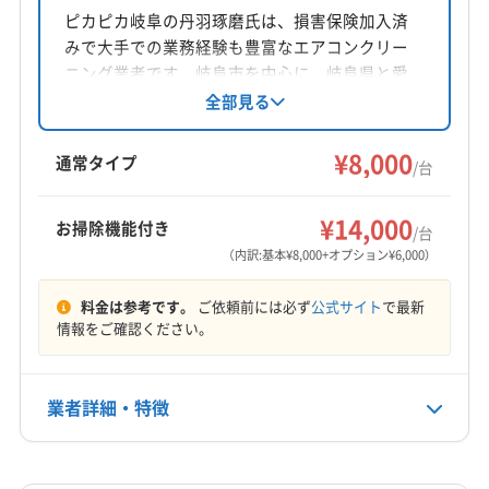
岐阜県瑞穂市穂積1040-2
ピカピカ岐阜の丹羽琢磨氏は、損害保険加入済
みで大手での業務経験も豊富なエアコンクリー
対応地域
ニング業者です。岐阜市を中心に、岐阜県と愛
揖斐郡大野町
羽島市
海津市
各務原市
岐阜市
知県の一部、三重県の一部エリアに対応。基本
全部見る
料金は1台8000円からで、複数台割引もありま
山県市
瑞穂市
大垣市
本巣市
安八郡安八町
す。防カビ・抗菌コーティングや土日祝日対応
¥8,000
安八郡神戸町
安八郡輪之内町
羽島郡笠松町
通常タイプ
/台
も可能です。丁寧な作業と安心の仕上がりを心
羽島郡岐南町
不破郡関ケ原町
不破郡垂井町
もっと見る
掛けています。
本巣郡北方町
揖斐郡池田町
揖斐郡揖斐川町
¥14,000
お掃除機能付き
/台
営業時間
養老郡養老町
(愛知県) 一宮市
(愛知県) 犬山市
（内訳:基本¥8,000+オプション¥6,000）
8:00〜20:00
料金は参考です。
ご依頼前には必ず
公式サイト
で最新
定休日
情報をご確認ください。
不定休
業者詳細・特徴
電話番号
058-338-7481
詳細な料金表
業者情報
特徴
公式HP