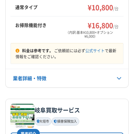
祝日も対応し、9:00～20:00まで営業していま
¥10,800
大垣市
中津川市
土岐市
飛騨市
美濃加茂市
通常タイプ
/台
す。
美濃市
本巣市
安八郡安八町
安八郡神戸町
もっと見る
安八郡輪之内町
羽島郡笠松町
羽島郡岐南町
¥16,800
お掃除機能付き
/台
営業時間
加茂郡坂祝町
加茂郡七宗町
加茂郡川辺町
（内訳:基本¥10,800+オプション
¥6,000）
10:00〜18:00
加茂郡東白川村
加茂郡白川町
加茂郡八百津町
加茂郡富加町
可児郡御嵩町
郡上市
大野郡白川村
料金は参考です。
ご依頼前には必ず
公式サイト
で最新
定休日
本巣郡北方町
揖斐郡池田町
揖斐郡揖斐川町
情報をご確認ください。
年中無休
(愛知県) 一宮市
(愛知県) 稲沢市
(愛知県) 犬山市
(愛知県) 江南市
(愛知県) 清須市
(愛知県) 名古屋市港区
電話番号
業者詳細・特徴
080-3074-1660
(愛知県) 名古屋市守山区
(愛知県) 名古屋市昭和区
(愛知県) 名古屋市瑞穂区
(愛知県) 名古屋市西区
詳細な料金表
業者情報
特徴
公式HP
(愛知県) 名古屋市千種区
(愛知県) 名古屋市中区
公式サイトを見る
(愛知県) 名古屋市中川区
(愛知県) 名古屋市中村区
岐阜買取サービス
基本情報
(愛知県) 名古屋市天白区
(愛知県) 名古屋市東区
代表者名
大垣市
損害保険加入
(愛知県) 名古屋市南区
(愛知県) 名古屋市熱田区
平島祐太
(愛知県) 名古屋市北区
(愛知県) 名古屋市名東区
業者紹介