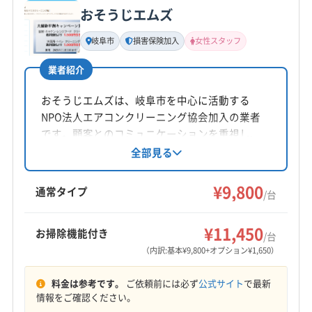
おそうじエムズ
基本情報
代表者名
岐阜市
損害保険加入
女性スタッフ
浅野世史実
業者紹介
所在地
愛知県稲沢市儀長3-117
おそうじエムズは、岐阜市を中心に活動する
NPO法人エアコンクリーニング協会加入の業者
対応地域
です。顧客とのコミュニケーションを重視し、
揖斐郡大野町
羽島市
可児市
海津市
各務原市
丁寧な作業を心がけています。損害保険加入済
全部見る
み。女性スタッフの同行も可能です（要相談）。営
関市
岐阜市
山県市
瑞穂市
多治見市
大垣市
業時間外の相談も可能です。一般壁掛けエアコ
¥9,800
美濃市
本巣市
安八郡安八町
安八郡神戸町
通常タイプ
/台
ンに対応。防カビ・抗菌コーティングも提供し
安八郡輪之内町
羽島郡笠松町
羽島郡岐南町
もっと見る
ています。
本巣郡北方町
揖斐郡池田町
揖斐郡揖斐川町
¥11,450
お掃除機能付き
/台
営業時間
養老郡養老町
(三重県) いなべ市
(三重県) 桑名市
（内訳:基本¥9,800+オプション¥1,650）
9:00〜20:00
(三重県) 四日市市
(愛知県) あま市
(愛知県) みよし市
料金は参考です。
ご依頼前には必ず
公式サイト
で最新
(愛知県) 愛西市
(愛知県) 愛知郡東郷町
(愛知県) 安城市
定休日
情報をご確認ください。
(愛知県) 一宮市
(愛知県) 稲沢市
(愛知県) 岡崎市