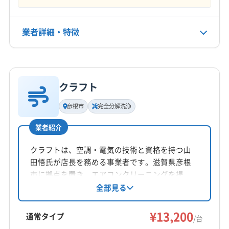
揖斐郡揖斐川町
養老郡養老町
(三重県) 桑名郡木曽岬町
なし
(三重県) 桑名市
(愛知県) あま市
(愛知県) 一宮市
(愛知県) 稲沢市
(愛知県) 岩倉市
(愛知県) 犬山市
業者詳細・特徴
電話番号
非公開
(愛知県) 江南市
(愛知県) 春日井市
(愛知県) 小牧市
(愛知県) 清須市
(愛知県) 西春日井郡豊山町
詳細な料金表
業者情報
特徴
公式HP
(愛知県) 丹羽郡大口町
(愛知県) 丹羽郡扶桑町
公式サイトを見る
クラフト
(愛知県) 津島市
(愛知県) 北名古屋市
基本情報
代表者名
(愛知県) 名古屋市港区
(愛知県) 名古屋市守山区
彦根市
完全分解洗浄
野村康幸
(愛知県) 名古屋市昭和区
(愛知県) 名古屋市西区
業者紹介
(愛知県) 名古屋市千種区
(愛知県) 名古屋市中区
所在地
(愛知県) 名古屋市中川区
(愛知県) 名古屋市中村区
岐阜県不破郡関ケ原町関ケ原3445-11205
クラフトは、空調・電気の技術と資格を持つ山
(愛知県) 名古屋市天白区
(愛知県) 名古屋市東区
田悟氏が店長を務める事業者です。滋賀県彦根
対応地域
(愛知県) 名古屋市熱田区
(愛知県) 名古屋市北区
市に拠点を置き、エアコンクリーニングを提
揖斐郡大野町
羽島市
海津市
各務原市
岐阜市
供。完全分解洗浄や防カビ・抗菌コーティング
全部見る
(愛知県) 名古屋市名東区
(愛知県) 名古屋市緑区
などのオプションも充実しています。丁寧な作
山県市
瑞穂市
大垣市
本巣市
安八郡安八町
(愛知県) 弥富市
業で信頼できるサービスを目指しています。
¥13,200
安八郡神戸町
安八郡輪之内町
羽島郡笠松町
通常タイプ
/台
羽島郡岐南町
不破郡関ケ原町
不破郡垂井町