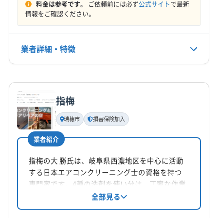
料金は参考です。
ご依頼前には必ず
公式サイト
で最新
定休日
大野郡白川村
不破郡関ケ原町
不破郡垂井町
情報をご確認ください。
なし
本巣郡北方町
揖斐郡池田町
揖斐郡揖斐川町
養老郡養老町
(三重県) 桑名郡木曽岬町
(三重県) 桑名市
電話番号
業者詳細・特徴
0584-84-2565
(三重県) 四日市市
(愛知県) 一宮市
(愛知県) 稲沢市
(愛知県) 岩倉市
(愛知県) 江南市
(愛知県) 小牧市
詳細な料金表
業者情報
特徴
公式HP
(愛知県) 大府市
(滋賀県) 米原市
公式サイトを見る
指梅
基本情報
代表者名
瑞穂市
損害保険加入
永田総一郎
業者紹介
所在地
岐阜県岐阜市長森本町2丁目10-13 号
指梅の大 勝氏は、岐阜県西濃地区を中心に活動
する日本エアコンクリーニング士の資格を持つ
対応地域
専門家です。4種の洗剤を使い分け、丁寧な作業
揖斐郡大野町
羽島市
海津市
各務原市
関市
と損害保険加入で安心を提供。第二種電気工事
全部見る
士の資格も保有し、土日祝日も対応可能です。
岐阜市
山県市
瑞穂市
大垣市
本巣市