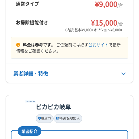
防カビ・抗菌コーティングにも対応していま
¥9,000
安八郡安八町
安八郡神戸町
安八郡輪之内町
通常タイプ
/台
す。
羽島郡笠松町
羽島郡岐南町
大野郡白川村
もっと見る
不破郡関ケ原町
不破郡垂井町
本巣郡北方町
¥15,000
お掃除機能付き
/台
営業時間
揖斐郡池田町
揖斐郡揖斐川町
養老郡養老町
（内訳:基本¥9,000+オプション¥6,000）
8:00〜18:00
(愛知県) 一宮市
(愛知県) 犬山市
(愛知県) 江南市
料金は参考です。
ご依頼前には必ず
公式サイト
で最新
定休日
情報をご確認ください。
なし
業者詳細・特徴
電話番号
0800-111-4141
詳細な料金表
業者情報
特徴
公式HP
公式サイトを見る
ピカピカ岐阜
基本情報
代表者名
岐阜市
損害保険加入
大 勝
業者紹介
所在地