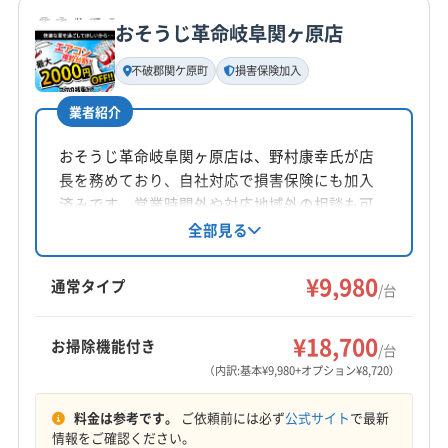
公式サイトを見る
おそうじ革命岐阜関ヶ原店
基本情報
代表者名
不破郡関ケ原町
損害保険加入
丹羽琢磨
業者紹介
所在地
岐阜県岐阜市
おそうじ革命岐阜関ヶ原店は、野村康幸氏が店
長を務めており、自社対応で損害保険にも加入
対応地域
済みです。営業時間外や対応地域外の相談も可
揖斐郡大野町
羽島市
可児市
海津市
各務原市
能で、訪問時の駐車代は店舗負担。エアコンク
全部見る
リーニングでは防カビ・抗菌コーティングにも
関市
岐阜市
山県市
瑞穂市
大垣市
美濃加茂市
対応しています。岐阜県関ケ原町を中心に幅広
¥9,980
本巣市
安八郡安八町
安八郡神戸町
安八郡輪之内町
通常タイプ
/台
く対応しています。
羽島郡笠松町
羽島郡岐南町
加茂郡坂祝町
もっと見る
加茂郡七宗町
加茂郡川辺町
加茂郡東白川村
¥18,700
お掃除機能付き
/台
営業時間
加茂郡白川町
加茂郡八百津町
加茂郡富加町
（内訳:基本¥9,980+オプション¥8,720）
8:00〜18:00
可児郡御嵩町
大野郡白川村
不破郡関ケ原町
料金は参考です。
ご依頼前には必ず
公式サイト
で最新
不破郡垂井町
本巣郡北方町
揖斐郡池田町
定休日
情報をご確認ください。