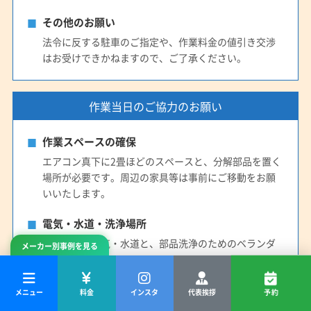
その他のお願い
法令に反する駐車のご指定や、作業料金の値引き交渉
はお受けできかねますので、ご了承ください。
作業当日のご協力のお願い
作業スペースの確保
エアコン真下に2畳ほどのスペースと、分解部品を置く
場所が必要です。周辺の家具等は事前にご移動をお願
いいたします。
電気・水道・洗浄場所
作業のため電気・水道と、部品洗浄のためのベランダ
メーカー別事例を見る
や浴室などのスペースと排水場所をお貸しください。
駐車スペースについて
メニュー
料金
インスタ
代表挨拶
予約
駐車スペースがない場合、近隣のコインパーキングを