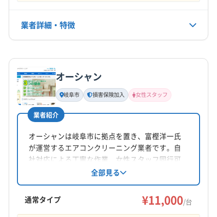
なし
(愛知県) 海部郡蟹江町
(愛知県) 海部郡大治町
(愛知県) 海部郡飛島村
(愛知県) 蒲郡市
(愛知県) 刈谷市
業者詳細・特徴
電話番号
0120-56-3388
(愛知県) 岩倉市
(愛知県) 犬山市
(愛知県) 江南市
(愛知県) 高浜市
(愛知県) 春日井市
(愛知県) 小牧市
詳細な料金表
業者情報
特徴
公式HP
(愛知県) 常滑市
(愛知県) 瀬戸市
(愛知県) 清須市
公式サイトを見る
オーシャン
(愛知県) 西春日井郡豊山町
(愛知県) 西尾市
基本情報
代表者名
(愛知県) 大府市
(愛知県) 丹羽郡大口町
岐阜市
損害保険加入
女性スタッフ
森亮介
(愛知県) 丹羽郡扶桑町
(愛知県) 知多市
(愛知県) 知立市
業者紹介
(愛知県) 長久手市
(愛知県) 津島市
(愛知県) 東海市
所在地
(愛知県) 日進市
(愛知県) 半田市
(愛知県) 尾張旭市
岐阜県岐阜市
オーシャンは岐阜市に拠点を置き、富樫洋一氏
(愛知県) 碧南市
(愛知県) 豊橋市
(愛知県) 豊川市
が運営するエアコンクリーニング業者です。自
対応地域
(愛知県) 豊田市
(愛知県) 豊明市
(愛知県) 北名古屋市
社対応による丁寧な作業、女性スタッフ同行可
揖斐郡大野町
羽島市
可児市
海津市
各務原市
能、損害保険加入済みで安心。基本料金11,000円
全部見る
(愛知県) 名古屋市港区
(愛知県) 名古屋市守山区
からで、複数台割引があります。年中無休で10
関市
岐阜市
山県市
瑞穂市
大垣市
美濃加茂市
(愛知県) 名古屋市昭和区
(愛知県) 名古屋市瑞穂区
時から18時まで営業し、岐阜県と愛知県の一部
¥11,000
美濃市
本巣市
安八郡安八町
安八郡神戸町
通常タイプ
(愛知県) 名古屋市西区
(愛知県) 名古屋市千種区
/台
エリアに対応しています。
安八郡輪之内町
羽島郡笠松町
羽島郡岐南町
(愛知県) 名古屋市中区
(愛知県) 名古屋市中川区
もっと見る