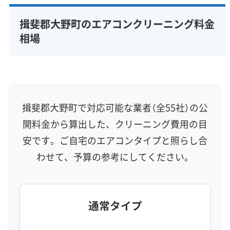
完全分解洗浄
部分クリーニング
実績10年以上
揖斐郡大野町のエアコンクリーニング料金
資格保有スタッフ
家庭用エアコン
業務用エアコン
相場
壁掛け型
天井カセット型
お掃除機能付き
信頼性・安心感 (8)
保証付き
アフターフォロー
女性スタッフ在籍
エコ洗剤使用
アレルギー対策
ハウスダスト除去
揖斐郡大野町で対応可能な業者（全55社）の公
地域密着型
フランチャイズ
開料金から算出した、クリーニング費用の目
利便性・サービス (12)
安です。ご自宅のエアコンタイプと照らし合
わせて、予算の参考にしてください。
定額料金
複数台割引
初回割引
定期メンテナンス
当日予約可能
即日対応可能
24時間対応
土日祝日対応
年末年始対応
防カビ・抗菌
消臭処理
防汚コーティング
通常タイプ
※項目にカーソルを合わせると詳細な説明が表示されます。