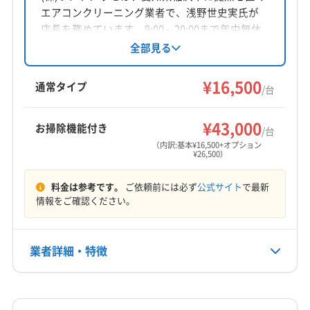
エアコンクリーニング業者で、浅野世史実氏が
店長を務めています。9:00～20:00まで年中無休
で営業し、壁掛け型エアコンに対応。基本料金
全部見る
は16,500円/台、お掃除機能付きは26,500円/台で
す。損害保険加入済みで、女性スタッフも在籍
¥16,500
通常タイプ
/台
しているため、安心して依頼できる点が特徴で
す。保証付き、土日祝日対応も魅力です。
¥43,000
お掃除機能付き
/台
（内訳:基本¥16,500+オプション
¥26,500）
料金は参考です。
ご依頼前には必ず
公式サイト
で最新
情報をご確認ください。
業者詳細・特徴
詳細な料金表
業者情報
特徴