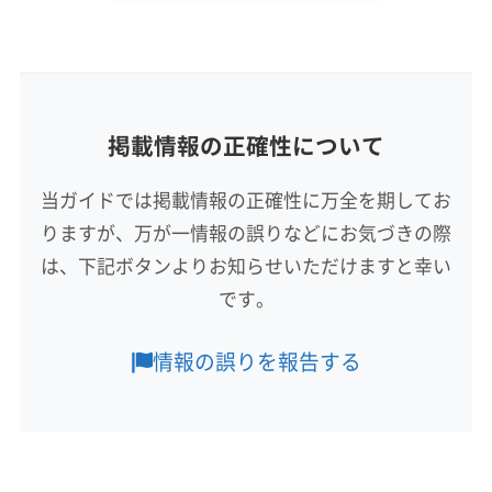
山田悟
所在地
滋賀県彦根市
掲載情報の正確性について
対応地域
揖斐郡大野町
不破郡関ケ原町
不破郡垂井町
当ガイドでは掲載情報の正確性に万全を期してお
本巣郡北方町
揖斐郡池田町
揖斐郡揖斐川町
りますが、万が一情報の誤りなどにお気づきの際
養老郡養老町
(滋賀県) 愛知郡愛荘町
(滋賀県) 蒲生郡日野町
(滋賀県) 蒲生郡竜王町
は、下記ボタンよりお知らせいただけますと幸い
もっと見る
(滋賀県) 近江八幡市
(滋賀県) 栗東市
です。
営業時間
(滋賀県) 犬上郡甲良町
(滋賀県) 犬上郡多賀町
9:00〜17:00
(滋賀県) 犬上郡豊郷町
(滋賀県) 湖南市
(滋賀県) 甲賀市
情報の誤りを報告する
(滋賀県) 高島市
(滋賀県) 守山市
(滋賀県) 草津市
定休日
(滋賀県) 大津市
(滋賀県) 長浜市
(滋賀県) 東近江市
年末年始・お盆・不定休
(滋賀県) 彦根市
(滋賀県) 米原市
(滋賀県) 野洲市
(福井県) 敦賀市
電話番号