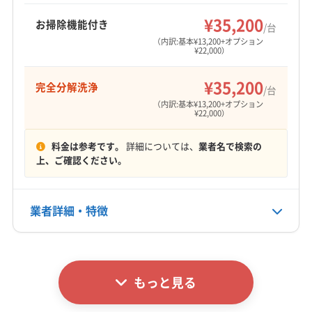
もっと見る
本巣郡北方町
揖斐郡池田町
揖斐郡揖斐川町
¥35,200
お掃除機能付き
/台
営業時間
養老郡養老町
（内訳:基本¥13,200+オプション
¥22,000）
9:00〜20:00
¥35,200
完全分解洗浄
定休日
/台
年中無休
（内訳:基本¥13,200+オプション
¥22,000）
電話番号
料金は参考です。
詳細については、
業者名で検索の
非公開
上、ご確認ください。
公式HP
公式サイトを見る
業者詳細・特徴
詳細な料金表
業者情報
特徴
もっと見る
基本情報
代表者名