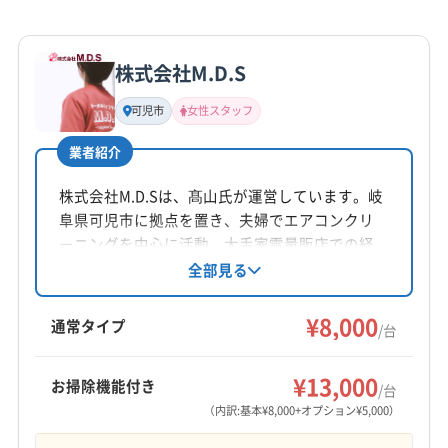
(愛知県) 名古屋市北区
(愛知県) 名古屋市名東区
詳細な料金表
業者情報
特徴
公式HP
公式サイトを見る
株式会社M.D.S
基本情報
代表者名
可児市
女性スタッフ
非公開
業者紹介
所在地
岐阜県郡上市
株式会社M.D.Sは、髙山氏が運営しています。岐
阜県可児市に拠点を置き、夫婦でエアコンクリ
対応地域
ーニングを中心に活動。大手家電量販店での経
瑞浪市
羽島市
下呂市
可児市
海津市
各務原市
験を活かし、迅速かつ丁寧な対応を心がけてい
全部見る
ます。損害保険加入済みで、女性スタッフの同
関市
岐阜市
恵那市
山県市
瑞穂市
多治見市
行も可能。年中無休で、営業時間外や対応地域
¥8,000
大垣市
中津川市
土岐市
美濃加茂市
本巣市
通常タイプ
/台
外の相談にも応じています。
安八郡安八町
安八郡神戸町
安八郡輪之内町
もっと見る
羽島郡笠松町
羽島郡岐南町
加茂郡坂祝町
¥13,000
お掃除機能付き
/台
営業時間
加茂郡七宗町
加茂郡川辺町
加茂郡東白川村
（内訳:基本¥8,000+オプション¥5,000）
9:00〜18:00
加茂郡白川町
加茂郡八百津町
加茂郡富加町