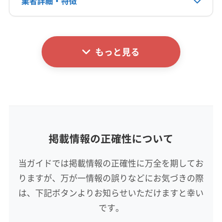
業者詳細・特徴
電話番号
090-2575-8233
(愛知県) 西春日井郡豊山町
(愛知県) 丹羽郡大口町
(愛知県) 丹羽郡扶桑町
(愛知県) 尾張旭市
詳細な料金表
業者情報
特徴
公式HP
(愛知県) 北名古屋市
(愛知県) 名古屋市守山区
公式サイトを見る
もっと見る
(愛知県) 名古屋市北区
基本情報
代表者名
渡辺
所在地
岐阜県可児郡御嵩町
掲載情報の正確性について
対応地域
瑞浪市
羽島市
可児市
各務原市
関市
岐阜市
当ガイドでは掲載情報の正確性に万全を期してお
恵那市
山県市
瑞穂市
多治見市
中津川市
土岐市
りますが、万が一情報の誤りなどにお気づきの際
美濃加茂市
美濃市
本巣市
羽島郡笠松町
羽島郡岐南町
加茂郡坂祝町
加茂郡七宗町
は、下記ボタンよりお知らせいただけますと幸い
もっと見る
加茂郡川辺町
加茂郡東白川村
加茂郡白川町
です。
営業時間
加茂郡八百津町
加茂郡富加町
可児郡御嵩町