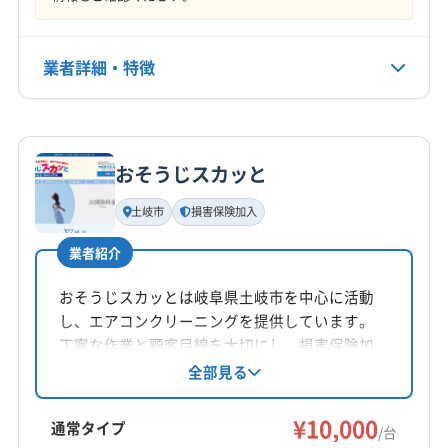
9:00〜18:00
(愛知県) 西春日井郡豊山町
(愛知県) 尾張旭市
(愛知県) 北名古屋市
(愛知県) 名古屋市守山区
業者詳細・特徴
定休日
(愛知県) 名古屋市千種区
(愛知県) 名古屋市東区
なし
(愛知県) 名古屋市北区
(長野県) 下伊那郡阿南町
詳細な料金表
業者情報
特徴
(長野県) 飯田市
(長野県) 木曽郡上松町
電話番号
070-8548-2283
(長野県) 木曽郡大桑村
(長野県) 木曽郡南木曽町
おそうじスカッと
基本情報
(長野県) 木曽郡木曽町
代表者名
土岐市
損害保険加入
公式HP
磯田靖成
公式サイトを見る
業者紹介
所在地
愛知県江南市今市場町美和51 ジャスパ-江南401 号室
おそうじスカッとは岐阜県土岐市を中心に活動
し、エアコンクリーニングを提供しています。
対応地域
丁寧な作業と顧客目線を大切にし、損害保険加
瑞浪市
羽島市
可児市
各務原市
関市
岐阜市
入で安心をプラス。複数台割引や消臭抗菌コー
全部見る
トなどのオプションも用意されています。土岐
瑞穂市
多治見市
大垣市
土岐市
美濃加茂市
市、恵那市、可児市など幅広いエリアに対応
¥10,000
美濃市
安八郡安八町
安八郡神戸町
安八郡輪之内町
通常タイプ
/台
し、快適な空間作りをサポートします。