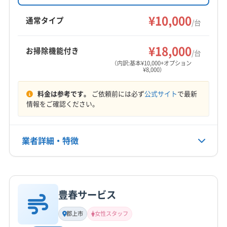
も配慮。名古屋市、春日井市を中心に、愛知・
可児郡御嵩町
(愛知県) 春日井市
(愛知県) 瀬戸市
岐阜の一部エリアに対応しています。防カビ抗
¥10,000
通常タイプ
/台
菌コートなどのオプションも用意。詳しい説明
営業時間
とアフターフォローで、初めての方も安心して
8:30〜18:30
¥18,000
お掃除機能付き
依頼できます。
/台
（内訳:基本¥10,000+オプション
定休日
¥8,000）
不定休
料金は参考です。
ご依頼前には必ず
公式サイト
で最新
電話番号
情報をご確認ください。
0572-56-5100
公式HP
業者詳細・特徴
公式サイトを見る
詳細な料金表
業者情報
特徴
豊春サービス
基本情報
代表者名
郡上市
女性スタッフ
谷口直樹