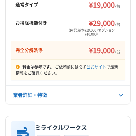
な空気を提供します。
¥19,000
多治見市
大垣市
中津川市
土岐市
飛騨市
通常タイプ
/台
美濃加茂市
美濃市
本巣市
安八郡安八町
もっと見る
安八郡神戸町
安八郡輪之内町
羽島郡笠松町
¥29,000
お掃除機能付き
/台
営業時間
羽島郡岐南町
加茂郡坂祝町
加茂郡七宗町
（内訳:基本¥19,000+オプション
¥10,000）
8:00〜22:00
加茂郡川辺町
加茂郡東白川村
加茂郡白川町
加茂郡八百津町
加茂郡富加町
可児郡御嵩町
郡上市
¥19,000
完全分解洗浄
定休日
/台
大野郡白川村
不破郡関ケ原町
不破郡垂井町
なし
本巣郡北方町
揖斐郡大野町
揖斐郡池田町
料金は参考です。
ご依頼前には必ず
公式サイト
で最新
揖斐郡揖斐川町
養老郡養老町
(愛知県) 一宮市
電話番号
情報をご確認ください。
0120-069-338
(愛知県) 岩倉市
(愛知県) 犬山市
(愛知県) 江南市
(愛知県) 春日井市
(愛知県) 小牧市
(愛知県) 瀬戸市
業者詳細・特徴
公式HP
(愛知県) 西春日井郡豊山町
(愛知県) 丹羽郡大口町
公式サイトを見る
(愛知県) 丹羽郡扶桑町
(愛知県) 北名古屋市
詳細な料金表
業者情報
特徴
ミライクルワークス
基本情報
代表者名