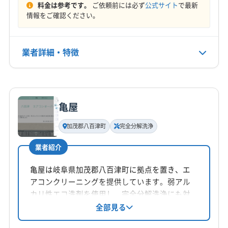
料金は参考です。
ご依頼前には必ず
公式サイト
で最新
可児郡御嵩町
郡上市
大野郡白川村
不破郡関ケ原町
定休日
情報をご確認ください。
不破郡垂井町
本巣郡北方町
揖斐郡大野町
日
揖斐郡池田町
揖斐郡揖斐川町
養老郡養老町
(愛知県) 愛西市
(愛知県) 一宮市
(愛知県) 稲沢市
業者詳細・特徴
電話番号
非公開
(愛知県) 岩倉市
(愛知県) 犬山市
(愛知県) 江南市
(愛知県) 春日井市
(愛知県) 小牧市
(愛知県) 清須市
詳細な料金表
業者情報
特徴
公式HP
(愛知県) 西春日井郡豊山町
(愛知県) 丹羽郡大口町
公式サイトなし
亀屋
(愛知県) 丹羽郡扶桑町
(愛知県) 津島市
基本情報
代表者名
(愛知県) 北名古屋市
(愛知県) 名古屋市西区
加茂郡八百津町
完全分解洗浄
髙山誠
業者紹介
所在地
岐阜県可児市
亀屋は岐阜県加茂郡八百津町に拠点を置き、エ
アコンクリーニングを提供しています。弱アル
対応地域
カリ性エコ洗剤を使用し、完全分解洗浄にも対
瑞浪市
羽島市
下呂市
可児市
海津市
各務原市
応。防カビ・抗菌コートでカビ予防も万全で
全部見る
す。丁寧な作業と安心のサービスで、クリーン
関市
岐阜市
恵那市
高山市
山県市
瑞穂市