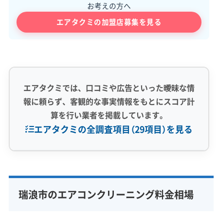
お考えの方へ
エアタクミの加盟店募集を見る
エアタクミでは、口コミや広告といった曖昧な情
報に頼らず、客観的な事実情報をもとにスコア計
算を行い業者を掲載しています。
エアタクミの全調査項目（29項目）を見る
専門性・技術力 (9)
完全分解洗浄
部分クリーニング
実績10年以上
瑞浪市のエアコンクリーニング料金相場
資格保有スタッフ
家庭用エアコン
業務用エアコン