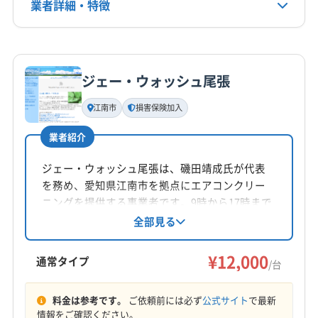
揖斐郡揖斐川町
養老郡養老町
(三重県) 桑名郡木曽岬町
業者詳細・特徴
電話番号
0584-84-2565
(三重県) 桑名市
(三重県) 四日市市
(愛知県) 一宮市
(愛知県) 稲沢市
(愛知県) 岩倉市
(愛知県) 江南市
詳細な料金表
業者情報
特徴
公式HP
(愛知県) 小牧市
(愛知県) 大府市
(滋賀県) 米原市
公式サイトを見る
ジェー・ウォッシュ尾張
基本情報
代表者名
江南市
損害保険加入
田口哲郎
業者紹介
所在地
岐阜県中津川市
ジェー・ウォッシュ尾張は、磯田靖成氏が代表
を務め、愛知県江南市を拠点にエアコンクリー
対応地域
ニングを提供する事業者です。9時から17時まで
瑞浪市
下呂市
可児市
各務原市
恵那市
多治見市
年中無休で営業し、愛知県と岐阜県の一部地域
全部見る
に対応。損害保険加入済みで、作業や仕上がり
大垣市
中津川市
土岐市
美濃加茂市
加茂郡坂祝町
に不満の場合は無料で追加対応しています。訪
¥12,000
加茂郡七宗町
加茂郡川辺町
加茂郡東白川村
通常タイプ
/台
問時の駐車代は店舗負担。基本料金8,000円/台
加茂郡白川町
加茂郡八百津町
加茂郡富加町
もっと見る
で、複数台割引があります。土日祝日対応、保
可児郡御嵩町
(愛知県) 犬山市
(愛知県) 春日井市
料金は参考です。
ご依頼前には必ず
公式サイト
で最新
証付きです。
情報をご確認ください。
営業時間
(愛知県) 小牧市
(愛知県) 瀬戸市