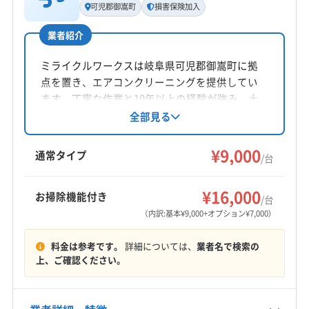
可児郡御嵩町
損害保険加入
亀井大泰
業者紹介
所在地
岐阜県加茂郡八百津町
ミライクルワークスは岐阜県可児郡御嵩町に拠
点を置き、エアコンクリーニングを提供してい
対応地域
ます。丁寧な作業と10年以上の経験が強み。土
瑞浪市
羽島市
下呂市
可児市
各務原市
関市
日祝日も対応可能で、損害保険に加入済み。基
全部見る
本料金9000円からで、複数台割引やオプション
岐阜市
恵那市
山県市
瑞穂市
多治見市
大垣市
も充実。顧客満足度地域NO.1を目指し、安心・
¥9,000
中津川市
土岐市
美濃加茂市
美濃市
本巣市
通常タイプ
/台
信頼・満足のサービスを提供します。
安八郡安八町
安八郡神戸町
安八郡輪之内町
もっと見る
羽島郡笠松町
羽島郡岐南町
加茂郡坂祝町
¥16,000
お掃除機能付き
/台
営業時間
加茂郡七宗町
加茂郡川辺町
加茂郡東白川村
（内訳:基本¥9,000+オプション¥7,000）
9:00〜19:00
加茂郡白川町
加茂郡八百津町
加茂郡富加町
料金は参考です。
詳細については、
業者名で検索の
可児郡御嵩町
郡上市
本巣郡北方町
(愛知県) 一宮市
定休日
上、ご確認ください。
(愛知県) 稲沢市
(愛知県) 岩倉市
(愛知県) 犬山市
不定休
(愛知県) 江南市
(愛知県) 春日井市
(愛知県) 小牧市
(愛知県) 瀬戸市
(愛知県) 清須市