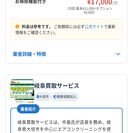
¥17,000
お掃除機能付き
/台
（内訳:基本¥11,000+オプション
¥6,000）
料金は参考です。
ご依頼前には必ず
公式サイト
で最新
情報をご確認ください。
業者詳細・特徴
詳細な料金表
業者情報
特徴
岐阜買取サービス
基本情報
代表者名
大垣市
損害保険加入
長野竜
業者紹介
所在地
愛知県名古屋市守山区小幡北102 白沢マンション1 F
岐阜買取サービスは、中島氏が店長を務め、岐
阜県大垣市を中心にエアコンクリーニングを提