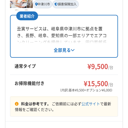
代表者名
(愛知県) 名古屋市西区
(愛知県) 名古屋市千種区
中津川市
損害保険加入
中島
(愛知県) 名古屋市中区
(愛知県) 名古屋市中川区
業者紹介
(愛知県) 名古屋市中村区
(愛知県) 名古屋市天白区
所在地
(愛知県) 名古屋市東区
(愛知県) 名古屋市南区
岐阜県大垣市大井4-5-1
丑寅サービスは、岐阜県中津川市に拠点を置
(愛知県) 名古屋市熱田区
(愛知県) 名古屋市北区
き、長野、岐阜、愛知県の一部エリアでエアコ
対応地域
(愛知県) 名古屋市名東区
(愛知県) 名古屋市緑区
ンクリーニングを提供しています。田口哲郎氏
瑞浪市
羽島市
下呂市
可児市
海津市
各務原市
が店長を務め、自社対応による丁寧な作業と、
全部見る
損害保険加入による安心感が特徴です。基本料
関市
岐阜市
恵那市
高山市
山県市
瑞穂市
金は9,500円/台からで、複数台割引や消臭抗菌コ
¥9,500
多治見市
大垣市
中津川市
土岐市
飛騨市
通常タイプ
/台
ートなどのオプションも用意。年中無休で、土
美濃加茂市
美濃市
本巣市
安八郡安八町
もっと見る
日祝日も対応しています。
安八郡神戸町
安八郡輪之内町
羽島郡笠松町
¥15,500
お掃除機能付き
/台
営業時間
羽島郡岐南町
加茂郡坂祝町
加茂郡七宗町
（内訳:基本¥9,500+オプション¥6,000）
9:00〜20:00
加茂郡川辺町
加茂郡東白川村
加茂郡白川町
料金は参考です。
ご依頼前には必ず
公式サイト
で最新
加茂郡八百津町
加茂郡富加町
可児郡御嵩町
郡上市
定休日
情報をご確認ください。
大野郡白川村
不破郡関ケ原町
不破郡垂井町
なし
本巣郡北方町
揖斐郡大野町
揖斐郡池田町