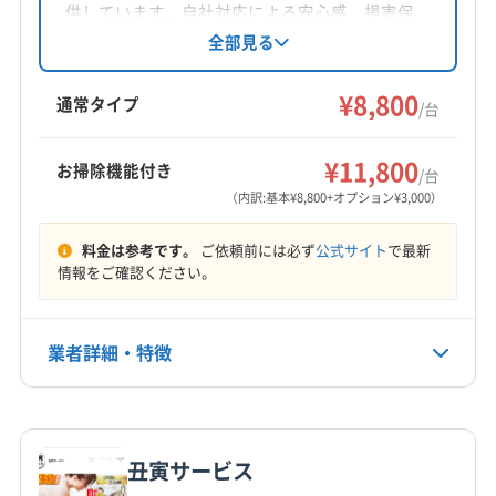
対応地域
供しています。自社対応による安心感、損害保
瑞浪市
可児市
各務原市
恵那市
多治見市
土岐市
険加入、大手での経験が強みです。基本料金
全部見る
8800円からで、複数台割引やオプションも充
美濃加茂市
(愛知県) あま市
(愛知県) みよし市
実。年中無休で9時から20時まで営業し、深夜対
¥8,800
(愛知県) 愛西市
(愛知県) 愛知郡東郷町
(愛知県) 安城市
通常タイプ
/台
応も可能です。土日祝日対応、保証付き、防カ
(愛知県) 一宮市
(愛知県) 稲沢市
(愛知県) 刈谷市
もっと見る
ビ・抗菌コーティングに対応しています。
(愛知県) 岩倉市
(愛知県) 犬山市
(愛知県) 江南市
¥11,800
お掃除機能付き
/台
営業時間
(愛知県) 高浜市
(愛知県) 春日井市
(愛知県) 小牧市
（内訳:基本¥8,800+オプション¥3,000）
9:00〜19:00
(愛知県) 常滑市
(愛知県) 瀬戸市
(愛知県) 清須市
料金は参考です。
ご依頼前には必ず
公式サイト
で最新
(愛知県) 西春日井郡豊山町
(愛知県) 大府市
定休日
情報をご確認ください。
(愛知県) 丹羽郡大口町
(愛知県) 丹羽郡扶桑町
なし
(愛知県) 知多市
(愛知県) 知立市
(愛知県) 長久手市
(愛知県) 津島市
(愛知県) 東海市
(愛知県) 日進市
業者詳細・特徴
電話番号
052-795-1715
(愛知県) 半田市
(愛知県) 尾張旭市
(愛知県) 碧南市
(愛知県) 豊田市
(愛知県) 豊明市
(愛知県) 北名古屋市
詳細な料金表
業者情報
特徴
公式HP
(愛知県) 名古屋市港区
(愛知県) 名古屋市守山区
公式サイトを見る
丑寅サービス
(愛知県) 名古屋市昭和区
(愛知県) 名古屋市瑞穂区
基本情報