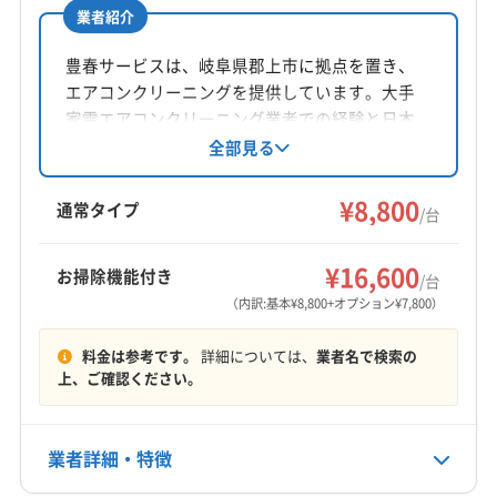
業者紹介
所在地
愛知県春日井市玉野町1600-43
豊春サービスは、岐阜県郡上市に拠点を置き、
エアコンクリーニングを提供しています。大手
対応地域
家電エアコンクリーニング業者での経験と日本
瑞浪市
可児市
多治見市
土岐市
(愛知県) あま市
エアコンクリーニング協会会員としての知識を
全部見る
活かし、お掃除機能付きエアコンにも対応。女
(愛知県) みよし市
(愛知県) 愛知郡東郷町
(愛知県) 一宮市
性スタッフが同行し、分解前後の確認や丁寧な
¥8,800
(愛知県) 海部郡蟹江町
(愛知県) 海部郡大治町
通常タイプ
/台
メンテナンスアドバイスも行います。室外機ク
(愛知県) 海部郡飛島村
(愛知県) 岩倉市
(愛知県) 犬山市
もっと見る
リーニングや消臭抗菌コートもオプションで利
(愛知県) 江南市
(愛知県) 春日井市
(愛知県) 小牧市
¥16,600
お掃除機能付き
用可能です。
/台
営業時間
(愛知県) 瀬戸市
(愛知県) 清須市
（内訳:基本¥8,800+オプション¥7,800）
9:00〜18:00
(愛知県) 西春日井郡豊山町
(愛知県) 丹羽郡大口町
料金は参考です。
詳細については、
業者名で検索の
(愛知県) 丹羽郡扶桑町
(愛知県) 長久手市
(愛知県) 日進市
定休日
上、ご確認ください。
(愛知県) 尾張旭市
(愛知県) 豊田市
(愛知県) 豊明市
不定休
(愛知県) 北名古屋市
(愛知県) 名古屋市守山区
(愛知県) 名古屋市瑞穂区
(愛知県) 名古屋市西区
業者詳細・特徴
電話番号
0568-52-7610
(愛知県) 名古屋市千種区
(愛知県) 名古屋市東区