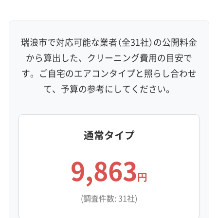
壁掛け型
天井カセット型
お掃除機能付き
信頼性・安心感 (8)
保証付き
アフターフォロー
女性スタッフ在籍
瑞浪市で対応可能な業者（全31社）の公開料金
エコ洗剤使用
アレルギー対策
ハウスダスト除去
から算出した、クリーニング費用の目安で
地域密着型
フランチャイズ
す。ご自宅のエアコンタイプと照らし合わせ
利便性・サービス (12)
て、予算の参考にしてください。
定額料金
複数台割引
初回割引
定期メンテナンス
当日予約可能
即日対応可能
24時間対応
土日祝日対応
年末年始対応
防カビ・抗菌
消臭処理
防汚コーティング
通常タイプ
9,863
※項目にカーソルを合わせると詳細な説明が表示されます。
円
(調査件数: 31社)