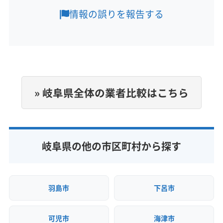
8:00〜18:00
本巣郡北方町
揖斐郡大野町
揖斐郡池田町
情報の誤りを報告する
揖斐郡揖斐川町
(愛知県) みよし市
(愛知県) 愛知郡東郷町
定休日
(愛知県) 一宮市
(愛知県) 岩倉市
(愛知県) 犬山市
なし
(愛知県) 江南市
(愛知県) 春日井市
(愛知県) 小牧市
(愛知県) 瀬戸市
(愛知県) 西春日井郡豊山町
電話番号
非公開
(愛知県) 丹羽郡大口町
(愛知県) 丹羽郡扶桑町
» 岐阜県全体の業者比較はこちら
(愛知県) 長久手市
(愛知県) 日進市
(愛知県) 尾張旭市
公式HP
(愛知県) 豊田市
(愛知県) 北名古屋市
公式サイトなし
(愛知県) 名古屋市港区
(愛知県) 名古屋市守山区
(愛知県) 名古屋市昭和区
(愛知県) 名古屋市瑞穂区
岐阜県の他の市区町村から探す
(愛知県) 名古屋市西区
(愛知県) 名古屋市千種区
(愛知県) 名古屋市中区
(愛知県) 名古屋市中川区
(愛知県) 名古屋市中村区
(愛知県) 名古屋市天白区
羽島市
下呂市
(愛知県) 名古屋市東区
(愛知県) 名古屋市南区
(愛知県) 名古屋市熱田区
(愛知県) 名古屋市北区
可児市
海津市
(愛知県) 名古屋市名東区
(愛知県) 名古屋市緑区