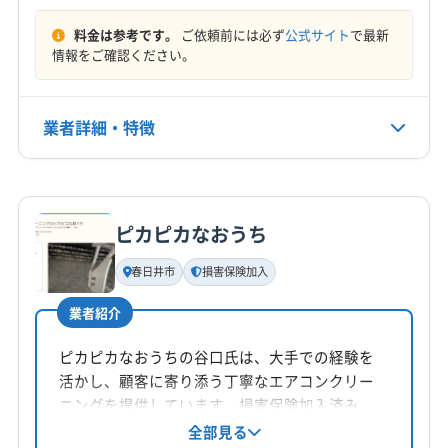
羽島郡笠松町
羽島郡岐南町
可児郡御嵩町
もっと見る
本巣郡北方町
養老郡養老町
(愛知県) あま市
料金は参考です。
ご依頼前には必ず
公式サイト
で最新
情報をご確認ください。
営業時間
(愛知県) 愛西市
(愛知県) 一宮市
(愛知県) 稲沢市
9:00～17:00
(愛知県) 岩倉市
(愛知県) 犬山市
(愛知県) 江南市
(愛知県) 春日井市
(愛知県) 小牧市
(愛知県) 瀬戸市
業者詳細・特徴
定休日
(愛知県) 清須市
(愛知県) 西春日井郡豊山町
年中無休
(愛知県) 丹羽郡大口町
(愛知県) 丹羽郡扶桑町
詳細な料金表
業者情報
特徴
(愛知県) 津島市
(愛知県) 尾張旭市
(愛知県) 北名古屋市
電話番号
0587-56-8260
(愛知県) 名古屋市港区
(愛知県) 名古屋市守山区
ピカピカなおうち
基本情報
(愛知県) 名古屋市昭和区
(愛知県) 名古屋市瑞穂区
代表者名
春日井市
損害保険加入
公式HP
纐纈秀幸
(愛知県) 名古屋市西区
(愛知県) 名古屋市千種区
公式サイトを見る
(愛知県) 名古屋市中区
(愛知県) 名古屋市中川区
業者紹介
所在地
(愛知県) 名古屋市中村区
(愛知県) 名古屋市天白区
岐阜県土岐市
ピカピカなおうちの谷口氏は、大手での経験を
(愛知県) 名古屋市東区
(愛知県) 名古屋市南区
活かし、顧客に寄り添う丁寧なエアコンクリー
(愛知県) 名古屋市熱田区
(愛知県) 名古屋市北区
対応地域
ニングを提供しています。損害保険加入済み
(愛知県) 名古屋市名東区
(愛知県) 名古屋市緑区
瑞浪市
可児市
恵那市
多治見市
中津川市
土岐市
で、自然由来の洗剤を使用し、子供やペットに
全部見る