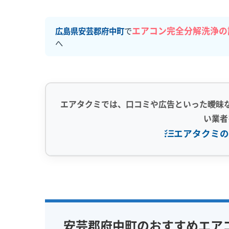
エアコン完全分解洗浄の
広島県安芸郡府中町
で
へ
エアタクミでは、口コミや広告といった曖昧
い業者
エアタクミの
専門性・技術力 (9)
信頼性・安心
完全分解洗浄
部分クリーニング
保証付き
実績10年以上
資格保有スタッフ
女性スタッ
安芸郡府中町のおすすめエア
家庭用エアコン
業務用エアコン
アレルギー