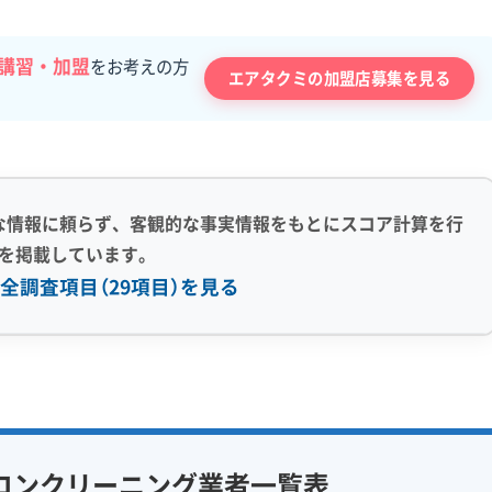
講習・加盟
をお考えの方
エアタクミの加盟店募集を見る
な情報に頼らず、客観的な事実情報をもとにスコア計算を行
を掲載しています。
全調査項目（29項目）を見る
感 (8)
利便性・サービス (12)
アフターフォロー
定額料金
複数台割引
初回割引
フ在籍
エコ洗剤使用
定期メンテナンス
当日予約可能
コンクリーニング業者一覧表
対策
ハウスダスト除去
即日対応可能
24時間対応