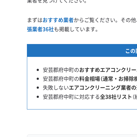
業者を見つけてください。
まずは
おすすめ業者
からご覧ください。その他
張業者36社
も掲載しています。
この
安芸郡府中町の
おすすめエアコンクリー
安芸郡府中町の
料金相場（通常・お掃除
失敗しない
エアコンクリーニング業者の
安芸郡府中町に対応する
全38社リスト
（