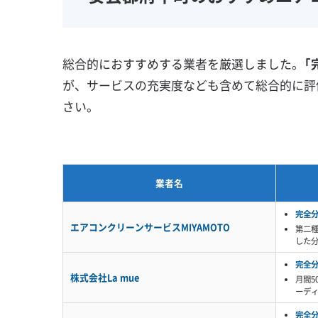
壁掛け型
天井カセット型
地域密着型
お掃除機能付き
総合的におすすめする業者を厳選しました。
「
が、サービスの充実度なども含めて総合的に評
さい。
業者名
完全
エアコンクリーンサービスMIYAMOTO
第二
した
完全
株式会社La mue
月間5
ーデ
完全