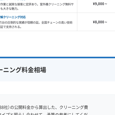
¥9,000～
な作業と誠実な接客に定評あり。室外機クリーニング無料サ
スも大きな魅力。
分解クリーニング対応
¥8,000～
7万台の圧倒的な実績が信頼の証。全国チェーンの高い技術
保証で支持される。
ーニング料金相場
38社）の公開料金から算出した、クリーニング費
タイプと照らし合わせて、予算の参考にしてくだ