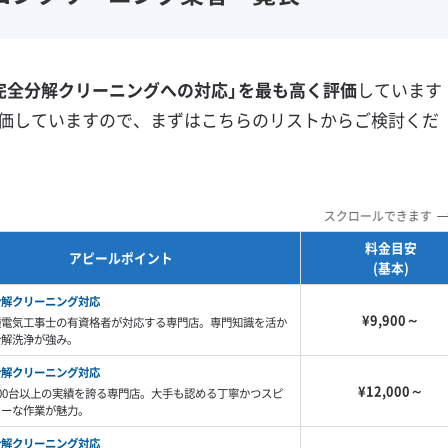
フランチャイズ
土日祝日対応
年末年始対応
防カビ・抗菌
消臭処理
完全分解クリーニングへの対応」を最も高く評価
しています
防汚コーティング
価していますので、まずはこちらのリストからご検討くだ
※項目にカーソルを合わせると詳細な説明が表示されます。
スクロールできます
料金目安
アピールポイント
(基本)
分解クリーニング対応
¥9,900～
種電気工事士の有資格者が対応する専門店。専門知識を活か
分解洗浄が強み。
分解クリーニング対応
¥12,000～
00台以上の実績を誇る専門店。大手も認める丁寧かつスピ
ィーな作業が魅力。
分解クリーニング対応