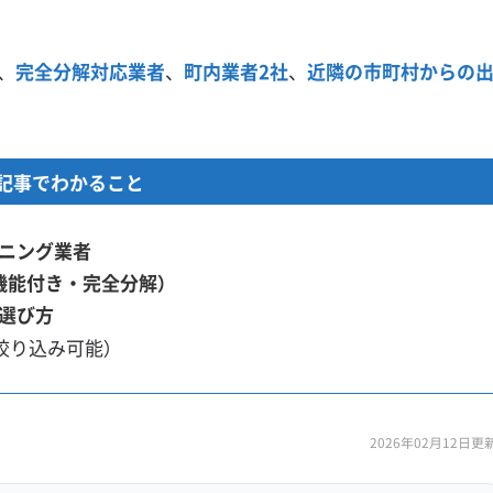
、
完全分解対応業者
、
町内業者2社
、
近隣の市町村からの
記事でわかること
ニング業者
機能付き・完全分解）
選び方
絞り込み可能）
2026年02月12日更