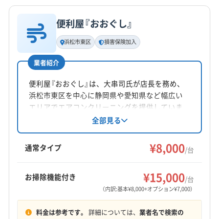
便利屋『おおぐし』
基本情報
代表者名
浜松市東区
損害保険加入
平川昭二
業者紹介
所在地
岡山県岡山市南区福富西2-6-3 ラ-パルテ-ル福富弐番館
便利屋『おおぐし』は、大串司氏が店長を務め、
232
浜松市東区を中心に静岡県や愛知県など幅広い
エリアでエアコンクリーニングを提供していま
対応地域
す。損害保険加入済み。基本料金は8000円/台
全部見る
庄原市
安芸高田市
呉市
広島市安芸区
で、お掃除機能付きは7000円/台。土日祝日も対
応可能で、防カビ抗菌コーティングも実施。丁
広島市安佐南区
広島市安佐北区
広島市佐伯区
¥8,000
通常タイプ
/台
寧な作業とアフターフォローが魅力です。
広島市西区
広島市中区
広島市東区
広島市南区
江田島市
三原市
三次市
大竹市
竹原市
東広島市
もっと見る
¥15,000
お掃除機能付き
/台
廿日市市
尾道市
府中市
福山市
安芸郡海田町
（内訳:基本¥8,000+オプション¥7,000）
営業時間
安芸郡熊野町
安芸郡坂町
安芸郡府中町
10:00〜19:00
料金は参考です。
詳細については、
業者名で検索の
山県郡安芸太田町
山県郡北広島町
神石郡神石高原町