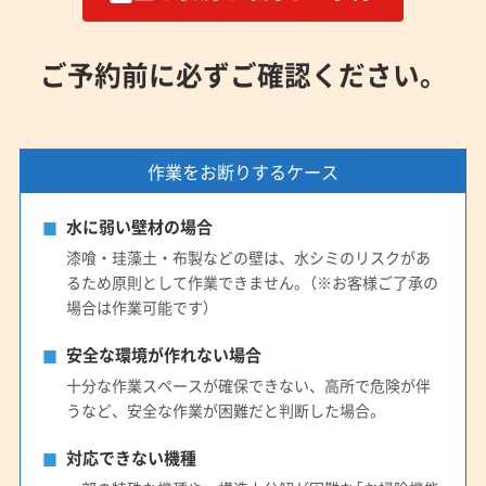
(島根県) 出雲市
(島根県) 松江市
(島根県) 仁多郡奥出雲町
(島根県) 大田市
(島根県) 飯石郡飯南町
(島根県) 浜田市
ご予約前に必ずご確認ください。
(島根県) 邑智郡川本町
(島根県) 邑智郡美郷町
(島根県) 邑智郡邑南町
(愛知県) あま市
(愛知県) みよし市
(愛知県) 愛西市
(愛知県) 愛知郡東郷町
(愛知県) 安城市
(愛知県) 一宮市
(愛知県) 稲沢市
(愛知県) 岡崎市
作業をお断りするケース
(愛知県) 海部郡蟹江町
(愛知県) 海部郡大治町
水に弱い壁材の場合
(愛知県) 海部郡飛島村
(愛知県) 額田郡幸田町
漆喰・珪藻土・布製などの壁は、水シミのリスクがあ
(愛知県) 蒲郡市
(愛知県) 刈谷市
(愛知県) 岩倉市
るため原則として作業できません。（※お客様ご了承の
(愛知県) 犬山市
(愛知県) 江南市
(愛知県) 高浜市
場合は作業可能です）
(愛知県) 春日井市
(愛知県) 小牧市
(愛知県) 常滑市
(愛知県) 新城市
(愛知県) 瀬戸市
(愛知県) 清須市
安全な環境が作れない場合
(愛知県) 西春日井郡豊山町
(愛知県) 西尾市
十分な作業スペースが確保できない、高所で危険が伴
うなど、安全な作業が困難だと判断した場合。
(愛知県) 大府市
(愛知県) 丹羽郡大口町
(愛知県) 丹羽郡扶桑町
(愛知県) 知多郡阿久比町
対応できない機種
(愛知県) 知多郡東浦町
(愛知県) 知多郡南知多町