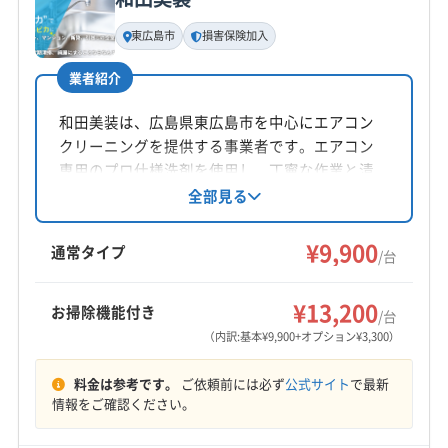
基本情報
代表者名
東広島市
損害保険加入
非公開
業者紹介
所在地
岡山県井原市
和田美装は、広島県東広島市を中心にエアコン
クリーニングを提供する事業者です。エアコン
対応地域
専用のプロ仕様洗剤を使用し、丁寧な作業と清
庄原市
呉市
三原市
三次市
竹原市
東広島市
掃後のメンテナンスアドバイスで、エアコンを
全部見る
長くきれいに保つサポートを心がけています。
尾道市
府中市
福山市
安芸郡海田町
安芸郡熊野町
損害保険加入済み。土日祝日も対応し、地域密
¥9,900
安芸郡坂町
安芸郡府中町
神石郡神石高原町
通常タイプ
/台
着型のサービスを提供しています。
世羅郡世羅町
(岡山県) 井原市
(岡山県) 英田郡西粟倉村
もっと見る
(岡山県) 岡山市中区
(岡山県) 岡山市東区
¥13,200
お掃除機能付き
/台
営業時間
(岡山県) 岡山市南区
(岡山県) 岡山市北区
（内訳:基本¥9,900+オプション¥3,300）
9:00〜20:00
(岡山県) 加賀郡吉備中央町
(岡山県) 笠岡市
料金は参考です。
ご依頼前には必ず
公式サイト
で最新
(岡山県) 久米郡久米南町
(岡山県) 久米郡美咲町
定休日
情報をご確認ください。
(岡山県) 玉野市
(岡山県) 高梁市
(岡山県) 勝田郡勝央町
なし
(岡山県) 勝田郡奈義町
(岡山県) 小田郡矢掛町