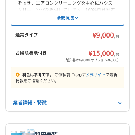
公式HP
を置き、エアコンクリーニングを中心にハウス
公式サイトなし
クリーニングを提供しています。100%自社対応
で、女性スタッフの派遣も可能。損害保険加入
全部見る
済みです。作業や仕上がりに不満がある場合は
無料にて追加対応。駐車代は店舗負担で、施工
¥9,000
通常タイプ
/台
場所の片付け、清掃まで丁寧に対応します。
¥15,000
お掃除機能付き
/台
（内訳:基本¥9,000+オプション¥6,000）
料金は参考です。
ご依頼前には必ず
公式サイト
で最新
情報をご確認ください。
業者詳細・特徴
詳細な料金表
業者情報
特徴
和田美装