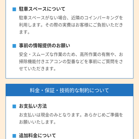
(静岡県) 菊川市
(静岡県) 湖西市
(静岡県) 御前崎市
駐車スペースについて
(静岡県) 周智郡森町
(静岡県) 榛原郡吉田町
駐車スペースがない場合、近隣のコインパーキングを
(静岡県) 静岡市葵区
(静岡県) 静岡市駿河区
利用します。その際の実費はお客様にご負担いただき
(静岡県) 静岡市清水区
(静岡県) 袋井市
(静岡県) 島田市
ます。
(静岡県) 藤枝市
(静岡県) 磐田市
(静岡県) 浜松市中央区
事前の情報提供のお願い
(静岡県) 浜松市天竜区
(静岡県) 浜松市浜名区
安全・スムーズな作業のため、高所作業の有無や、お
(静岡県) 牧之原市
(鳥取県) 岩美郡岩美町
(鳥取県) 境港市
掃除機能付きエアコンの型番などを事前にご質問をさ
(鳥取県) 西伯郡大山町
(鳥取県) 西伯郡南部町
せていただきます。
(鳥取県) 西伯郡日吉津村
(鳥取県) 西伯郡伯耆町
(鳥取県) 倉吉市
(鳥取県) 鳥取市
(鳥取県) 東伯郡琴浦町
料金・保証・技術的な制約について
(鳥取県) 東伯郡三朝町
(鳥取県) 東伯郡湯梨浜町
(鳥取県) 東伯郡北栄町
(鳥取県) 日野郡江府町
お支払い方法
(鳥取県) 日野郡日南町
(鳥取県) 日野郡日野町
お支払いは現金のみとなります。あらかじめご準備を
(鳥取県) 八頭郡若桜町
(鳥取県) 八頭郡智頭町
お願いいたします。
(鳥取県) 八頭郡八頭町
(鳥取県) 米子市
追加料金について