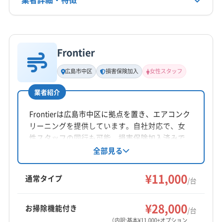
非公開
(島根県) 鹿足郡津和野町
(島根県) 仁多郡奥出雲町
(島根県) 飯石郡飯南町
(島根県) 邑智郡川本町
詳細な料金表
業者情報
特徴
公式HP
(島根県) 邑智郡美郷町
(島根県) 邑智郡邑南町
公式サイトなし
Frontier
基本情報
代表者名
広島市中区
損害保険加入
女性スタッフ
波多野公平
業者紹介
所在地
広島県東広島市志和町志和西10646-69
Frontierは広島市中区に拠点を置き、エアコンク
リーニングを提供しています。自社対応で、女
対応地域
性スタッフの同行も可能。損害保険加入済みで
庄原市
安芸高田市
呉市
広島市安芸区
す。基本料金11000円/台で、複数台割引やオプ
全部見る
ションサービスも充実。丁寧な作業で快適な空
広島市安佐南区
広島市安佐北区
広島市佐伯区
間を提供しています。
¥11,000
広島市西区
広島市中区
広島市東区
広島市南区
通常タイプ
/台
三原市
三次市
大竹市
竹原市
東広島市
廿日市市
もっと見る
尾道市
府中市
福山市
安芸郡海田町
安芸郡熊野町
¥28,000
お掃除機能付き
/台
営業時間
安芸郡坂町
安芸郡府中町
山県郡安芸太田町
（内訳:基本¥11,000+オプション