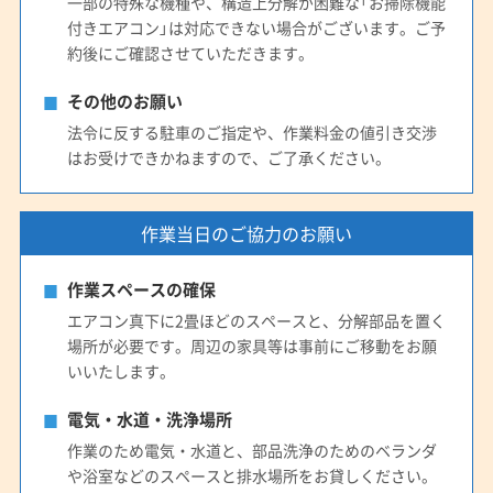
一部の特殊な機種や、構造上分解が困難な「お掃除機能
(愛知県) 知多郡美浜町
(愛知県) 知多郡武豊町
付きエアコン」は対応できない場合がございます。ご予
(愛知県) 知多市
(愛知県) 知立市
(愛知県) 長久手市
約後にご確認させていただきます。
(愛知県) 津島市
(愛知県) 田原市
(愛知県) 東海市
その他のお願い
(愛知県) 日進市
(愛知県) 半田市
(愛知県) 尾張旭市
法令に反する駐車のご指定や、作業料金の値引き交渉
(愛知県) 碧南市
(愛知県) 豊橋市
(愛知県) 豊川市
はお受けできかねますので、ご了承ください。
(愛知県) 豊田市
(愛知県) 豊明市
(愛知県) 北設楽郡設楽町
(愛知県) 北設楽郡東栄町
(愛知県) 北設楽郡豊根村
作業当日のご協力のお願い
(愛知県) 北名古屋市
(愛知県) 名古屋市港区
(愛知県) 名古屋市守山区
(愛知県) 名古屋市昭和区
作業スペースの確保
(愛知県) 名古屋市瑞穂区
(愛知県) 名古屋市西区
エアコン真下に2畳ほどのスペースと、分解部品を置く
(愛知県) 名古屋市千種区
(愛知県) 名古屋市中区
場所が必要です。周辺の家具等は事前にご移動をお願
(愛知県) 名古屋市中川区
(愛知県) 名古屋市中村区
いいたします。
(愛知県) 名古屋市天白区
(愛知県) 名古屋市東区
(愛知県) 名古屋市南区
(愛知県) 名古屋市熱田区
電気・水道・洗浄場所
(愛知県) 名古屋市北区
(愛知県) 名古屋市名東区
作業のため電気・水道と、部品洗浄のためのベランダ
や浴室などのスペースと排水場所をお貸しください。
(愛知県) 名古屋市緑区
(愛知県) 弥富市
(静岡県) 掛川市