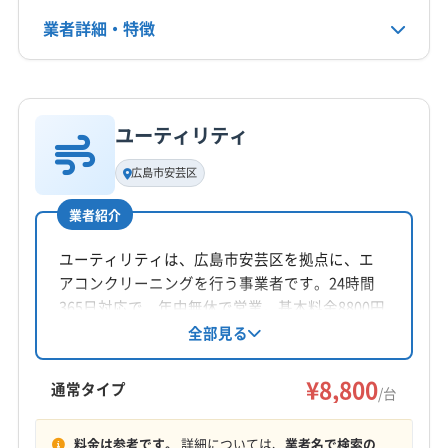
(岡山県) 新見市
(岡山県) 真庭郡新庄村
(岡山県) 真庭市
業者詳細・特徴
電話番号
非公開
(岡山県) 瀬戸内市
(岡山県) 赤磐市
(岡山県) 浅口郡里庄町
(岡山県) 浅口市
(岡山県) 倉敷市
(岡山県) 総社市
詳細な料金表
業者情報
特徴
公式HP
(岡山県) 津山市
(岡山県) 都窪郡早島町
公式サイトを見る
ユーティリティ
(岡山県) 苫田郡鏡野町
(岡山県) 備前市
(岡山県) 美作市
基本情報
代表者名
(岡山県) 和気郡和気町
広島市安芸区
和田太志
業者紹介
所在地
広島県東広島市入野中山台4丁目16-2
ユーティリティは、広島市安芸区を拠点に、エ
アコンクリーニングを行う事業者です。24時間
対応地域
365日対応で、年中無休で営業。基本料金8800円
庄原市
呉市
三原市
三次市
竹原市
東広島市
からで、複数台割引も用意されています。自社
全部見る
で対応し、仕上がりに不満の場合は無料で追加
尾道市
福山市
安芸郡海田町
安芸郡熊野町
対応。土日祝日対応可能なのも魅力です。
¥8,800
安芸郡坂町
安芸郡府中町
世羅郡世羅町
通常タイプ
/台
もっと見る
料金は参考です。
詳細については、
業者名で検索の