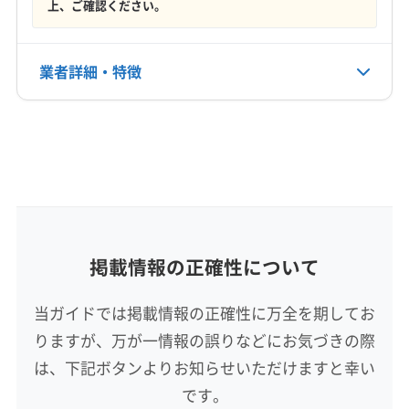
上、ご確認ください。
世羅郡世羅町
豊田郡大崎上島町
(兵庫県) たつの市
定休日
(兵庫県) 加古川市
(兵庫県) 佐用郡佐用町
年中無休
(兵庫県) 赤穂郡上郡町
(兵庫県) 赤穂市
(兵庫県) 相生市
業者詳細・特徴
(兵庫県) 姫路市
(兵庫県) 揖保郡太子町
(岡山県) 井原市
電話番号
090-3459-0247
(岡山県) 英田郡西粟倉村
(岡山県) 岡山市中区
詳細な料金表
業者情報
特徴
(岡山県) 岡山市東区
(岡山県) 岡山市南区
公式HP
(岡山県) 岡山市北区
(岡山県) 加賀郡吉備中央町
基本情報
公式サイトを見る
代表者名
(岡山県) 笠岡市
(岡山県) 久米郡久米南町
大串司
(岡山県) 久米郡美咲町
(岡山県) 玉野市
(岡山県) 高梁市
(岡山県) 勝田郡勝央町
(岡山県) 勝田郡奈義町
所在地
掲載情報の正確性について
(岡山県) 小田郡矢掛町
(岡山県) 新見市
静岡県浜松市東区
(岡山県) 真庭郡新庄村
(岡山県) 真庭市
(岡山県) 瀬戸内市
当ガイドでは掲載情報の正確性に万全を期してお
(岡山県) 赤磐市
(岡山県) 浅口郡里庄町
(岡山県) 浅口市
対応地域
りますが、万が一情報の誤りなどにお気づきの際
(岡山県) 倉敷市
(岡山県) 総社市
(岡山県) 津山市
庄原市
安芸高田市
呉市
広島市安芸区
は、下記ボタンよりお知らせいただけますと幸い
(岡山県) 都窪郡早島町
(岡山県) 苫田郡鏡野町
広島市安佐南区
広島市安佐北区
広島市佐伯区
です。
(岡山県) 備前市
(岡山県) 美作市
(岡山県) 和気郡和気町
広島市西区
広島市中区
広島市東区
広島市南区