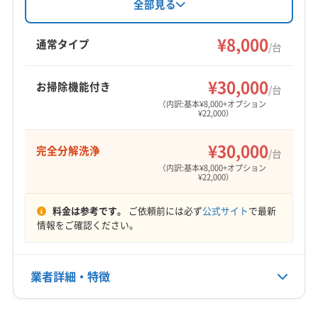
庄原市
安芸高田市
呉市
広島市安芸区
を務め、丁寧な作業と安全を心掛けています。
全部見る
基本料金一台8000円からで、複数台割引やオプ
広島市安佐南区
広島市安佐北区
広島市佐伯区
ションも充実。土日祝日対応、完全分解クリー
¥8,000
広島市西区
広島市中区
広島市東区
広島市南区
通常タイプ
/台
ニング、防カビ・抗菌コーティングにも対応し
江田島市
三原市
三次市
大竹市
竹原市
東広島市
もっと見る
ています。
廿日市市
尾道市
府中市
福山市
安芸郡海田町
¥30,000
お掃除機能付き
/台
営業時間
安芸郡熊野町
安芸郡坂町
安芸郡府中町
（内訳:基本¥8,000+オプション
¥22,000）
10:00〜19:00
山県郡安芸太田町
山県郡北広島町
神石郡神石高原町
世羅郡世羅町
豊田郡大崎上島町
(山口県) 岩国市
¥30,000
完全分解洗浄
定休日
/台
(山口県) 玖珂郡和木町
(山口県) 大島郡周防大島町
日・年末年始
（内訳:基本¥8,000+オプション
¥22,000）
(山口県) 防府市
電話番号
料金は参考です。
ご依頼前には必ず
公式サイト
で最新
非公開
情報をご確認ください。
公式HP
公式サイトなし
業者詳細・特徴
詳細な料金表
業者情報
特徴