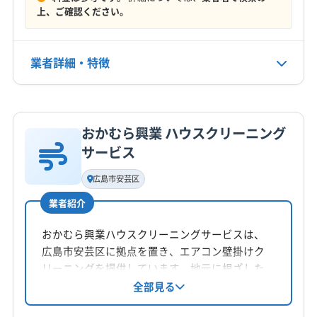
上、ご確認ください。
営業時間
9:00〜18:00
業者詳細・特徴
定休日
不定休
詳細な料金表
業者情報
特徴
電話番号
おかむら興業 ハウスクリーニング
080-3877-7998
基本情報
サービス
代表者名
公式HP
黒木勇薫
広島市安芸区
公式サイトを見る
業者紹介
所在地
広島県広島市安芸区船越1-44-1
おかむら興業ハウスクリーニングサービスは、
広島市安芸区に拠点を置き、エアコン壁掛けク
対応地域
リーニングを提供しています。地元に根ざした
庄原市
安芸高田市
呉市
広島市安芸区
安心価格で、店舗清掃から退去清掃まで幅広く
全部見る
広島市安佐南区
広島市安佐北区
広島市佐伯区
対応。作業は自社対応で、仕上がりに不満があ
広島市西区
広島市中区
広島市東区
広島市南区