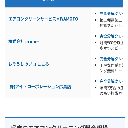
※項目にカーソルを合わせると詳細な説明が表示されます。
完全分解クリー
エアコンクリーンサービスMIYAMOTO
第二種電気工事
知識を活かした
完全分解クリー
株式会社La mue
月間500台以上
寧かつスピーデ
完全分解クリー
おそうじのプロ こころ
丁寧な作業と誠
ング無料サービ
完全分解クリー
(株)アイ・コーポレーション広島店
年間7万台の圧
の高い技術力と
呉市のエアコンクリーニング料金相場