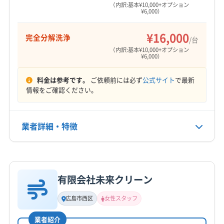
営業時間
（内訳:基本¥10,000+オプション
¥6,000）
9:00〜18:00
¥16,000
完全分解洗浄
定休日
/台
不定休
（内訳:基本¥10,000+オプション
¥6,000）
電話番号
料金は参考です。
ご依頼前には必ず
公式サイト
で最新
080-3877-7998
情報をご確認ください。
公式HP
公式サイトを見る
業者詳細・特徴
詳細な料金表
業者情報
特徴
有限会社未来クリーン
基本情報
代表者名
広島市西区
女性スタッフ
沖本
業者紹介