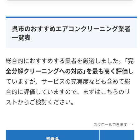
専門性・技術力 (9)
完全分解洗浄
部分クリーニング
実績10年以上
呉市のおすすめエアコンクリーニング業者
資格保有スタッフ
家庭用エアコン
業務用エアコン
一覧表
壁掛け型
天井カセット型
お掃除機能付き
信頼性・安心感 (8)
総合的におすすめする業者を厳選しました。
「完
保証付き
アフターフォロー
女性スタッフ在籍
全分解クリーニングへの対応」を最も高く評価
し
エコ洗剤使用
アレルギー対策
ハウスダスト除去
ていますが、サービスの充実度なども含めて総
地域密着型
フランチャイズ
合的に評価していますので、まずはこちらのリ
利便性・サービス (12)
ストからご検討ください。
定額料金
複数台割引
初回割引
定期メンテナンス
当日予約可能
即日対応可能
24時間対応
土日祝日対応
スクロールできます
年末年始対応
防カビ・抗菌
消臭処理
防汚コーティング
業者名