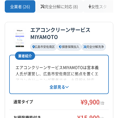
安芸郡府中町
全業者 (26)
完全分解に対応 (8)
女性スタッフ在籍
営業時間
7:00〜19:00
エアコンクリーンサービス
定休日
MIYAMOTO
木
広島市安佐南区
損害保険加入
完全分解洗浄
電話番号
非公開
業者紹介
エアコンクリーンサービスMIYAMOTOは宮本義
公式HP
人氏が運営し、広島市安佐南区に拠点を置くエ
公式サイトなし
アコンクリーニング業者です。土日祝も対応
し、損害保険に加入済み。丁寧な作業と心のこ
全部見る
もったサービスで、50件以上の実績がありま
す。第二種電気工事士の資格を持ち、完全分解
¥9,900
通常タイプ
/台
クリーニングにも対応しています。
¥15,900
お掃除機能付き