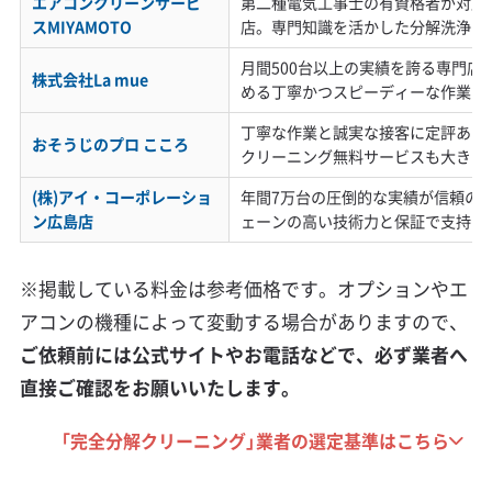
エアコンクリーンサービ
第二種電気工事士の有資格者が対応
スMIYAMOTO
店。専門知識を活かした分解洗浄が
月間500台以上の実績を誇る専門店
株式会社La mue
める丁寧かつスピーディーな作業が
丁寧な作業と誠実な接客に定評あり
おそうじのプロ こころ
クリーニング無料サービスも大きな
(株)アイ・コーポレーショ
年間7万台の圧倒的な実績が信頼の
ン広島店
ェーンの高い技術力と保証で支持さ
※掲載している料金は参考価格です。オプションやエ
アコンの機種によって変動する場合がありますので、
ご依頼前には公式サイトやお電話などで、必ず業者へ
直接ご確認をお願いいたします。
「完全分解クリーニング」業者の選定基準はこちら