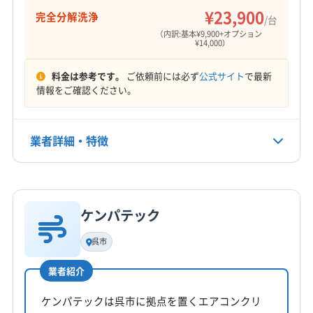
¥23,900
完全分解洗浄
/台
（内訳:基本¥9,900+オプション
¥14,000）
料金は参考です。
ご依頼前には必ず
公式サイト
で最新
情報をご確認ください。
業者詳細・特徴
詳細な料金表
業者情報
特徴
ケンパテック
基本情報
代表者名
呉市
松永裕之
業者紹介
所在地
広島県呉市
ケンパテックは呉市に拠点を置くエアコンクリ