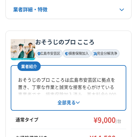
公式HP
業者詳細・特徴
公式サイトを見る
詳細な料金表
業者情報
特徴
おそうじのプロ こころ
基本情報
代表者名
広島市安芸区
損害保険加入
完全分解洗浄
松浦史博
業者紹介
所在地
広島県広島市安佐南区長束3-19-14 クレ-ル21 102号室
おそうじのプロ こころは広島市安芸区に拠点を
置き、丁寧な作業と誠実な接客を心がけている
対応地域
事業者です。損害保険加入済み。基本料金9,000
呉市
広島市安芸区
広島市安佐南区
広島市安佐北区
円からで、お掃除機能付きエアコンや完全分解
全部見る
洗浄などのオプションも充実。室外機クリーニ
広島市佐伯区
広島市西区
広島市中区
広島市東区
ング無料サービスも魅力です。
¥9,000
広島市南区
東広島市
廿日市市
安芸郡海田町
通常タイプ
/台
安芸郡熊野町
安芸郡坂町
安芸郡府中町
もっと見る