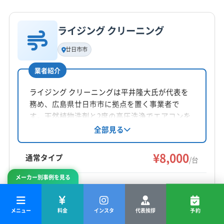
詳細な料金表
業者情報
特徴
公式HP
公式サイトを見る
ライジング クリーニング
基本情報
代表者名
廿日市市
岡颯姫
業者紹介
所在地
広島県広島市西区己斐西町9-11
ライジング クリーニングは平井隆大氏が代表を
務め、広島県廿日市市に拠点を置く事業者で
対応地域
す。天然植物洗剤と2度の高圧洗浄でエアコンを
呉市
安芸高田市
広島市安芸区
広島市安佐南区
徹底洗浄し、アレルギー対策にも注力。消臭抗
全部見る
菌コートや室外機洗浄などのオプションも提供
広島市安佐北区
広島市佐伯区
広島市西区
広島市中区
し、土日祝日も対応可能です。
¥8,000
広島市東区
広島市南区
江田島市
三原市
三次市
通常タイプ
/台
大竹市
竹原市
東広島市
廿日市市
尾道市
府中市
もっと見る
メーカー別事例を見る
福山市
安芸郡海田町
安芸郡熊野町
安芸郡坂町
¥14,000
お掃除機能付き
/台
営業時間
安芸郡府中町
（内訳:基本¥8,000+オプション¥6,000）
9:00〜19:00
メニュー
料金
インスタ
代表挨拶
予約
料金は参考です。
詳細については、
業者名で検索の