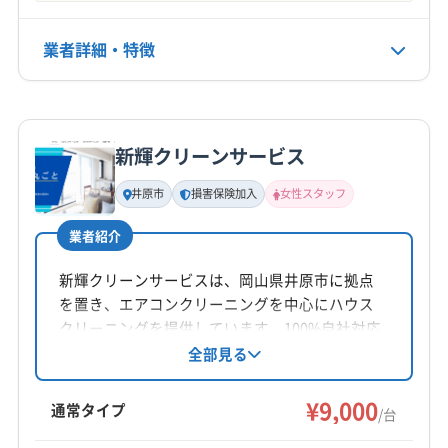
公式HP
公式サイトを見る
業者詳細・特徴
詳細な料金表
業者情報
特徴
新輝クリーンサービス
基本情報
代表者名
井原市
損害保険加入
女性スタッフ
非公開
業者紹介
所在地
広島県広島市安佐南区上安2-11-8 昭和マンション101
新輝クリーンサービスは、岡山県井原市に拠点
号
を置き、エアコンクリーニングを中心にハウス
クリーニングを提供しています。100%自社対応
対応地域
で、女性スタッフの派遣も可能。損害保険加入
全部見る
呉市
広島市安芸区
広島市安佐南区
広島市安佐北区
済みです。作業や仕上がりに不満がある場合は
無料にて追加対応。駐車代は店舗負担で、施工
広島市佐伯区
広島市西区
広島市中区
広島市東区
¥9,000
通常タイプ
/台
場所の片付け、清掃まで丁寧に対応します。
広島市南区
江田島市
廿日市市
安芸郡海田町