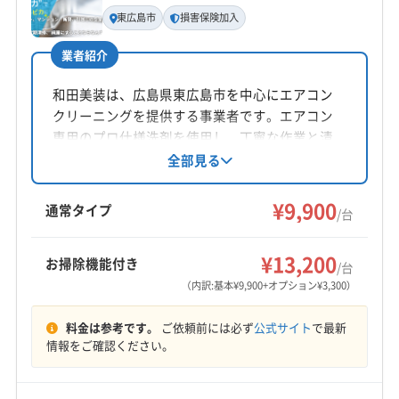
代表者名
(岡山県) 和気郡和気町
東広島市
損害保険加入
片岡歩
業者紹介
所在地
広島県東広島市八本松南4丁目12-25
和田美装は、広島県東広島市を中心にエアコン
クリーニングを提供する事業者です。エアコン
対応地域
専用のプロ仕様洗剤を使用し、丁寧な作業と清
呉市
広島市安芸区
広島市安佐南区
広島市安佐北区
掃後のメンテナンスアドバイスで、エアコンを
全部見る
長くきれいに保つサポートを心がけています。
広島市佐伯区
広島市西区
広島市中区
広島市東区
損害保険加入済み。土日祝日も対応し、地域密
¥9,900
広島市南区
三原市
竹原市
東広島市
安芸郡海田町
通常タイプ
/台
着型のサービスを提供しています。
安芸郡熊野町
安芸郡坂町
安芸郡府中町
もっと見る
¥13,200
お掃除機能付き
/台
営業時間
（内訳:基本¥9,900+オプション¥3,300）
9:00〜19:00
料金は参考です。
ご依頼前には必ず
公式サイト
で最新
定休日
情報をご確認ください。
不定休