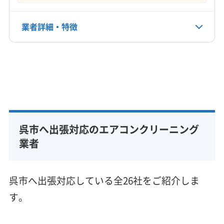
電話番号
業者詳細・特徴
非公開
詳細な料金表
業者情報
特徴
公式HP
公式サイトなし
基本情報
代表者名
米田裕二
呉市へ出張対応のエアコンクリーニング
所在地
広島県呉市広白岳1-1-40-503
業者
対応地域
呉市
広島市安芸区
広島市安佐南区
広島市安佐北区
呉市へ出張対応している全26社をご紹介しま
広島市佐伯区
広島市西区
広島市中区
広島市東区
す。
広島市南区
江田島市
三原市
竹原市
東広島市
廿日市市
安芸郡海田町
安芸郡熊野町
安芸郡坂町
もっと見る