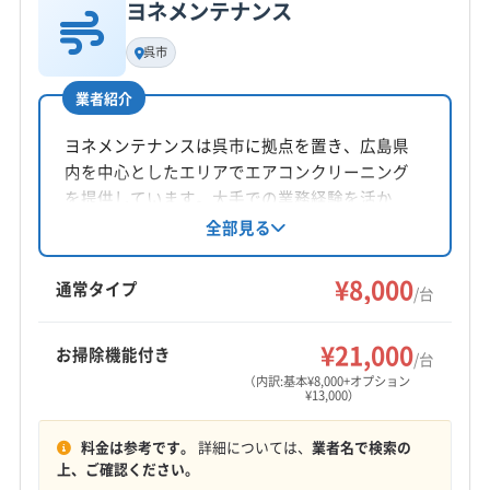
ヨネメンテナンス
基本情報
代表者名
呉市
木内健介
業者紹介
所在地
広島県呉市中通4-1-28
ヨネメンテナンスは呉市に拠点を置き、広島県
内を中心としたエリアでエアコンクリーニング
対応地域
を提供しています。大手での業務経験を活か
呉市
広島市安芸区
広島市安佐南区
広島市安佐北区
し、土日祝日も対応。防カビ・抗菌コーティン
全部見る
グにも対応し、お掃除機能付きエアコンや室外
広島市佐伯区
広島市西区
広島市中区
広島市東区
機の洗浄も可能です。営業時間外の相談も可能
¥8,000
広島市南区
東広島市
安芸郡海田町
安芸郡熊野町
通常タイプ
/台
な地域密着型サービスです。
安芸郡坂町
安芸郡府中町
もっと見る
¥21,000
お掃除機能付き
/台
営業時間
（内訳:基本¥8,000+オプション
¥13,000）
8:00〜17:00
料金は参考です。
詳細については、
業者名で検索の
定休日
上、ご確認ください。
不定休