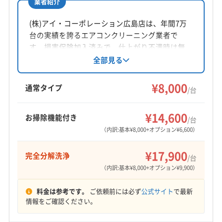
業者紹介
所在地
広島県広島市安佐南区八木8丁目33-30-6 302
(株)アイ・コーポレーション広島店は、年間7万
台の実績を誇るエアコンクリーニング業者で
対応地域
す。損害保険加入済みで、仕上がり不満時は無
呉市
安芸高田市
広島市安芸区
広島市安佐南区
料追加対応も行っています。全国チェーンの技
全部見る
広島市安佐北区
広島市佐伯区
広島市西区
広島市中区
術力で、家庭用エアコンを中心に完全分解洗浄
広島市東区
広島市南区
江田島市
三原市
大竹市
や防カビ抗菌コートも提供。広島市安佐南区を
¥8,000
通常タイプ
/台
竹原市
東広島市
廿日市市
府中市
安芸郡海田町
中心に、広島市全域と周辺地域に対応していま
もっと見る
す。
安芸郡熊野町
安芸郡坂町
安芸郡府中町
¥14,600
お掃除機能付き
/台
営業時間
（内訳:基本¥8,000+オプション¥6,600）
8:00〜19:00
¥17,900
完全分解洗浄
定休日
/台
なし
（内訳:基本¥8,000+オプション¥9,900）
料金は参考です。
ご依頼前には必ず
公式サイト
で最新
電話番号
情報をご確認ください。
非公開