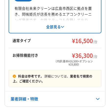
所在地
広島県広島市東区温品2-11-17
有限会社未来クリーンは広島市西区に拠点を置
き、岡颯姫氏が店長を務めるエアコンクリーニ
対応地域
ング業者です。女性スタッフも在籍しており、
呉市
広島市安芸区
広島市安佐南区
広島市安佐北区
土日祝日も対応可能。丁寧な作業と顧客との縁
全部見る
を大切にする姿勢で、広島市とその周辺地域に
広島市佐伯区
広島市西区
広島市中区
広島市東区
サービスを提供しています。
¥16,500
広島市南区
東広島市
廿日市市
安芸郡海田町
通常タイプ
/台
安芸郡熊野町
安芸郡坂町
安芸郡府中町
もっと見る
¥36,300
お掃除機能付き
/台
営業時間
（内訳:基本¥16,500+オプション
¥19,800）
9:00〜20:00
料金は参考です。
詳細については、
業者名で検索の
定休日
上、ご確認ください。
年中無休
電話番号
業者詳細・特徴
非公開