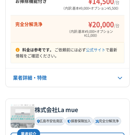
¥14,500
お掃除機能付き
/台
営業時間
（内訳:基本¥9,000+オプション¥5,500）
9:00〜18:00
¥20,000
完全分解洗浄
/台
定休日
（内訳:基本¥9,000+オプション
不定休
¥11,000）
料金は参考です。
ご依頼前には必ず
公式サイト
で最新
電話番号
情報をご確認ください。
非公開
公式HP
業者詳細・特徴
公式サイトを見る
詳細な料金表
業者情報
特徴
株式会社La mue
基本情報
代表者名
広島市安佐南区
損害保険加入
完全分解洗浄
橋原
業者紹介