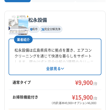
松永設備
呉市
完全分解洗浄
業者紹介
松永設備は広島県呉市に拠点を置き、エアコン
クリーニングを通じて快適な暮らしをサポート
します。壁かけ式と完全分解の2種類のクリーニ
ングを提供し、オプションで室外機洗浄や防カ
全部見る
ビ抗菌コートも対応。丁寧な作業と地域密着型
サービスが魅力です。
¥9,900
通常タイプ
/台
¥15,900
お掃除機能付き
/台
（内訳:基本¥9,900+オプション¥6,000）