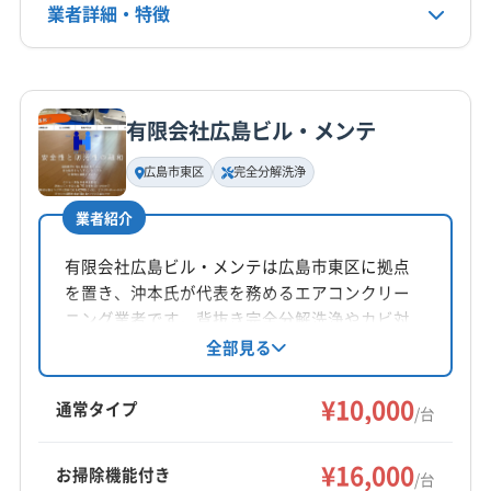
業者詳細・特徴
電話番号
070-4063-1606
詳細な料金表
業者情報
特徴
公式HP
公式サイトを見る
有限会社広島ビル・メンテ
基本情報
代表者名
広島市東区
完全分解洗浄
和田太志
業者紹介
所在地
広島県東広島市入野中山台4丁目16-2
有限会社広島ビル・メンテは広島市東区に拠点
を置き、沖本氏が代表を務めるエアコンクリー
対応地域
ニング業者です。背抜き完全分解洗浄やカビ対
呉市
三原市
三次市
庄原市
竹原市
東広島市
策に注力し、日本エアコンクリーニング協会に
全部見る
も所属。アレルギー体質の方にも配慮した丁寧
尾道市
福山市
安芸郡海田町
安芸郡熊野町
な作業が特徴です。土日祝日も対応していま
¥10,000
安芸郡坂町
安芸郡府中町
世羅郡世羅町
通常タイプ
/台
す。
もっと見る
¥16,000
お掃除機能付き
/台