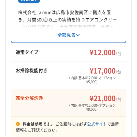
所在地
広島県広島市安芸区
株式会社La mueは広島市安佐南区に拠点を置
き、月間500台以上の実績を持つエアコンクリー
対応地域
ニング専門店です。大手家電量販店協力業者と
呉市
広島市安芸区
広島市安佐南区
広島市安佐北区
しての経験も豊富で、損害保険に加入済み。丁
全部見る
寧かつスピーディーな作業、営業時間外の相談
広島市佐伯区
広島市西区
広島市中区
広島市東区
も可能です。完全分解洗浄や防カビ・抗菌コー
¥12,000
広島市南区
三原市
大竹市
竹原市
東広島市
通常タイプ
/台
ティングにも対応しています。
廿日市市
尾道市
安芸郡海田町
安芸郡熊野町
もっと見る
安芸郡坂町
安芸郡府中町
¥17,000
お掃除機能付き
/台
営業時間
（内訳:基本¥12,000+オプション
¥5,000）
9:00〜17:00
¥21,000
完全分解洗浄
定休日
/台
木
（内訳:基本¥12,000+オプション
¥9,000）
電話番号
料金は参考です。
ご依頼前には必ず
公式サイト
で最新
070-8427-1841
情報をご確認ください。