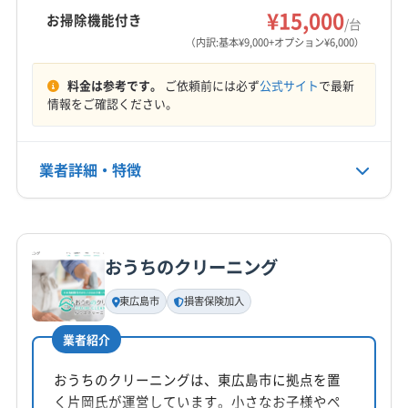
安芸郡熊野町
安芸郡坂町
安芸郡府中町
もっと見る
¥15,000
お掃除機能付き
/台
（内訳:基本¥9,000+オプション¥6,000）
営業時間
9:00〜18:00
料金は参考です。
ご依頼前には必ず
公式サイト
で最新
情報をご確認ください。
定休日
土・日・祝
業者詳細・特徴
電話番号
082-836-7974
詳細な料金表
業者情報
特徴
公式HP
おうちのクリーニング
基本情報
公式サイトを見る
代表者名
東広島市
損害保険加入
非公開
業者紹介
所在地
岡山県井原市
おうちのクリーニングは、東広島市に拠点を置
く片岡氏が運営しています。小さなお子様やペ