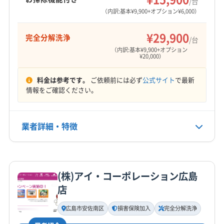
/台
（内訳:基本¥9,900+オプション¥6,000）
¥29,900
完全分解洗浄
/台
（内訳:基本¥9,900+オプション
¥20,000）
料金は参考です。
ご依頼前には必ず
公式サイト
で最新
情報をご確認ください。
業者詳細・特徴
詳細な料金表
業者情報
特徴
(株)アイ・コーポレーション広島
基本情報
店
代表者名
宮本義人
広島市安佐南区
損害保険加入
完全分解洗浄