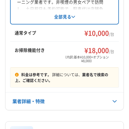
ーニング業者です。非喫煙の男女ペアで訪問
対応地域
し、土日祝日も予約可能で、駐車代は店舗負
呉市
広島市安芸区
江田島市
竹原市
東広島市
担。開店3年目、実務経験7年の木内健介氏が店
全部見る
長を務め、安心のサービスを提供します。台数
安芸郡海田町
安芸郡熊野町
安芸郡坂町
安芸郡府中町
に応じた割引も魅力です。
¥10,000
通常タイプ
/台
営業時間
8:00〜17:00
¥18,000
お掃除機能付き
/台
（内訳:基本¥10,000+オプション
定休日
¥8,000）
水
料金は参考です。
詳細については、
業者名で検索の
電話番号
上、ご確認ください。
0823-55-3033
公式HP
業者詳細・特徴
公式サイトを見る
詳細な料金表
業者情報
特徴