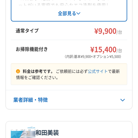
対応地域
ットがいる家庭でも安心なエコ洗剤を使用し、
呉市
三原市
三次市
庄原市
竹原市
東広島市
高圧洗浄とフィトンチッドで消臭抗菌を行うエ
全部見る
アコンクリーニングを提供。スライム除去剤の
尾道市
府中市
福山市
安芸郡海田町
安芸郡熊野町
使用や損害保険加入など、安心できるサービス
¥9,900
安芸郡坂町
安芸郡府中町
神石郡神石高原町
通常タイプ
/台
が魅力です。
世羅郡世羅町
(岡山県) 井原市
(岡山県) 英田郡西粟倉村
もっと見る
(岡山県) 岡山市中区
(岡山県) 岡山市東区
¥15,400
お掃除機能付き
/台
営業時間
(岡山県) 岡山市南区
(岡山県) 岡山市北区
（内訳:基本¥9,900+オプション¥5,500）
9:00〜20:00
(岡山県) 加賀郡吉備中央町
(岡山県) 笠岡市
料金は参考です。
ご依頼前には必ず
公式サイト
で最新
(岡山県) 久米郡久米南町
(岡山県) 久米郡美咲町
定休日
情報をご確認ください。
(岡山県) 玉野市
(岡山県) 高梁市
(岡山県) 勝田郡勝央町
なし
(岡山県) 勝田郡奈義町
(岡山県) 小田郡矢掛町
(岡山県) 新見市
(岡山県) 真庭郡新庄村
(岡山県) 真庭市
業者詳細・特徴
電話番号
非公開
(岡山県) 瀬戸内市
(岡山県) 赤磐市
(岡山県) 浅口郡里庄町
(岡山県) 浅口市
(岡山県) 倉敷市
(岡山県) 総社市
詳細な料金表
業者情報
特徴
公式HP
(岡山県) 津山市
(岡山県) 都窪郡早島町
公式サイトを見る
和田美装
(岡山県) 苫田郡鏡野町
(岡山県) 備前市
(岡山県) 美作市
基本情報