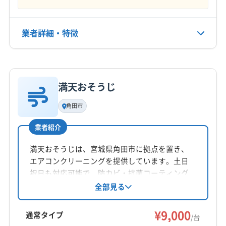
8:30〜18:00
(山形県) 最上郡戸沢村
(山形県) 最上郡最上町
(山形県) 最上郡鮭川村
(山形県) 最上郡舟形町
業者詳細・特徴
定休日
(山形県) 最上郡真室川町
(山形県) 最上郡大蔵村
年中無休
(山形県) 山形市
(山形県) 酒田市
(山形県) 上山市
詳細な料金表
業者情報
特徴
(山形県) 新庄市
(山形県) 西村山郡河北町
電話番号
非公開
(山形県) 西村山郡西川町
(山形県) 西村山郡大江町
満天おそうじ
基本情報
(山形県) 西村山郡朝日町
(山形県) 西置賜郡小国町
代表者名
角田市
公式HP
小針徹也
(山形県) 西置賜郡白鷹町
(山形県) 西置賜郡飯豊町
公式サイトなし
(山形県) 村山市
(山形県) 長井市
(山形県) 鶴岡市
業者紹介
所在地
(山形県) 天童市
(山形県) 東根市
(山形県) 東村山郡山辺町
宮城県仙台市太白区東中田1丁目6-7 Uステ-ジ3 601
満天おそうじは、宮城県角田市に拠点を置き、
(山形県) 東村山郡中山町
(山形県) 東置賜郡高畠町
エアコンクリーニングを提供しています。土日
(山形県) 東置賜郡川西町
(山形県) 東田川郡三川町
対応地域
祝日も対応可能で、防カビ・抗菌コーティング
(山形県) 東田川郡庄内町
(山形県) 南陽市
東松島市
塩竈市
角田市
岩沼市
栗原市
石巻市
も実施。2台以上の依頼でお得な割引があり、10
全部見る
(山形県) 尾花沢市
(山形県) 米沢市
(山形県) 飽海郡遊佐町
台以上の場合は特別価格も設定されています。
仙台市宮城野区
仙台市若林区
仙台市青葉区
丁寧な作業とコミュニケーションを重視し、快
(山形県) 北村山郡大石田町
(福島県) いわき市
¥9,000
仙台市泉区
仙台市太白区
多賀城市
大崎市
登米市
通常タイプ
/台
適な空間作りをサポートしています。
(福島県) 伊達市
(福島県) 会津若松市
(福島県) 郡山市