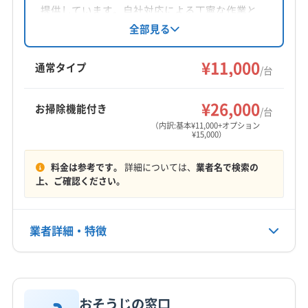
対応地域
提供しています。自社対応による丁寧な作業と
東松島市
塩竈市
岩沼市
気仙沼市
栗原市
石巻市
損害保険加入が特徴です。基本料金に加え、お
全部見る
掃除機能付きエアコンや室外機洗浄などのオプ
仙台市宮城野区
仙台市若林区
仙台市青葉区
ションも充実。土日祝日対応、防カビ・抗菌コ
¥11,000
仙台市泉区
仙台市太白区
多賀城市
大崎市
登米市
通常タイプ
/台
ーティングも強みです。
富谷市
遠田郡美里町
遠田郡涌谷町
牡鹿郡女川町
もっと見る
加美郡加美町
加美郡色麻町
宮城郡七ヶ浜町
¥26,000
お掃除機能付き
/台
営業時間
宮城郡松島町
宮城郡利府町
黒川郡大郷町
（内訳:基本¥11,000+オプション
¥15,000）
7:00〜20:00
黒川郡大衡村
黒川郡大和町
料金は参考です。
詳細については、
業者名で検索の
定休日
上、ご確認ください。
年中無休
電話番号
業者詳細・特徴
080-6051-5700
詳細な料金表
業者情報
特徴
公式HP
公式サイトを見る
おそうじの窓口