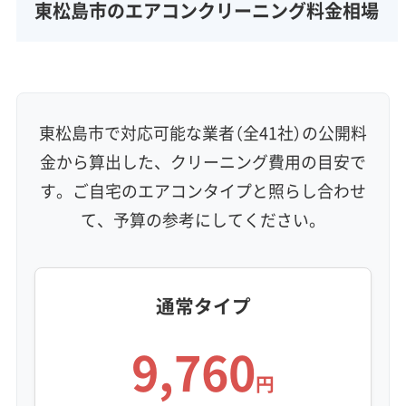
完全分解洗浄
部分クリーニング
実績10年以上
東松島市のエアコンクリーニング料金相場
資格保有スタッフ
家庭用エアコン
業務用エアコン
壁掛け型
天井カセット型
お掃除機能付き
信頼性・安心感 (8)
保証付き
アフターフォロー
女性スタッフ在籍
東松島市で対応可能な業者（全41社）の公開料
エコ洗剤使用
アレルギー対策
ハウスダスト除去
金から算出した、クリーニング費用の目安で
地域密着型
フランチャイズ
す。ご自宅のエアコンタイプと照らし合わせ
利便性・サービス (12)
て、予算の参考にしてください。
定額料金
複数台割引
初回割引
定期メンテナンス
当日予約可能
即日対応可能
24時間対応
土日祝日対応
年末年始対応
防カビ・抗菌
消臭処理
防汚コーティング
通常タイプ
9,760
※項目にカーソルを合わせると詳細な説明が表示されます。
円