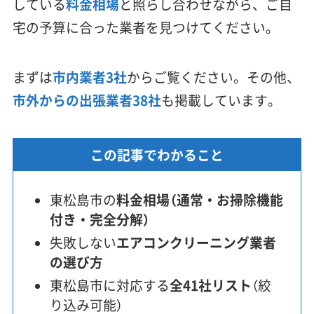
している
料金相場
と照らし合わせながら、ご自
宅の予算に合った業者を見つけてください。
まずは
市内業者3社
からご覧ください。その他、
市外からの出張業者38社
も掲載しています。
この記事でわかること
東松島市の
料金相場（通常・お掃除機能
付き・完全分解）
失敗しない
エアコンクリーニング業者
の選び方
東松島市に対応する
全41社リスト
（絞
り込み可能）