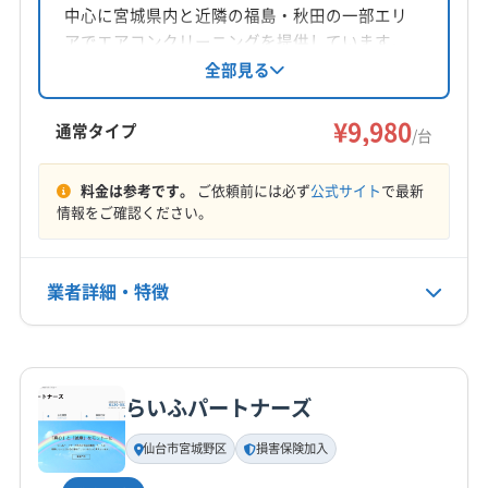
中心に宮城県内と近隣の福島・秋田の一部エリ
対応地域
アでエアコンクリーニングを提供しています。
東松島市
角田市
岩沼市
石巻市
仙台市宮城野区
作業療法士の資格を持つ店長が在籍し、丁寧な
全部見る
作業と心身の相談にも対応。損害保険加入済み
仙台市若林区
仙台市泉区
仙台市太白区
多賀城市
で、女性スタッフ同行も可能です。
¥9,980
大崎市
登米市
富谷市
名取市
伊具郡丸森町
通常タイプ
/台
遠田郡美里町
遠田郡涌谷町
加美郡加美町
もっと見る
加美郡色麻町
宮城郡七ヶ浜町
宮城郡利府町
料金は参考です。
ご依頼前には必ず
公式サイト
で最新
情報をご確認ください。
営業時間
黒川郡大郷町
黒川郡大衡村
黒川郡大和町
10:00〜18:00
柴田郡柴田町
柴田郡村田町
柴田郡大河原町
本吉郡南三陸町
亘理郡山元町
亘理郡亘理町
業者詳細・特徴
定休日
なし
詳細な料金表
業者情報
特徴
電話番号
050-1807-8386
らいふパートナーズ
基本情報
代表者名
仙台市宮城野区
損害保険加入
公式HP
髙野恭平
公式サイトを見る