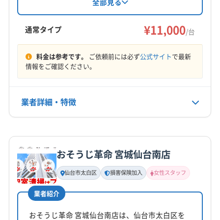
し、複数台割引も用意されています。土日祝日
全部見る
も対応可能で、女性スタッフが在籍しているた
石巻市
仙台市宮城野区
仙台市若林区
仙台市青葉区
め、一人暮らしの女性も安心して依頼できる点
¥11,000
仙台市泉区
仙台市太白区
多賀城市
大崎市
登米市
通常タイプ
/台
が特徴です。年末年始を除き年中無休で営業し
白石市
富谷市
名取市
伊具郡丸森町
遠田郡美里町
もっと見る
ています。
遠田郡涌谷町
牡鹿郡女川町
加美郡加美町
料金は参考です。
ご依頼前には必ず
公式サイト
で最新
情報をご確認ください。
営業時間
加美郡色麻町
刈田郡七ヶ宿町
刈田郡蔵王町
9:00〜22:00
宮城郡七ヶ浜町
宮城郡松島町
宮城郡利府町
黒川郡大郷町
黒川郡大衡村
黒川郡大和町
業者詳細・特徴
定休日
柴田郡柴田町
柴田郡川崎町
柴田郡村田町
年中無休
柴田郡大河原町
本吉郡南三陸町
亘理郡山元町
詳細な料金表
業者情報
特徴
亘理郡亘理町
電話番号
非公開
おそうじ革命 宮城仙台南店
基本情報
代表者名
仙台市太白区
損害保険加入
女性スタッフ
公式HP
佐藤大輔
公式サイトを見る
業者紹介
所在地
宮城県宮城郡利府町
おそうじ革命 宮城仙台南店は、仙台市太白区を