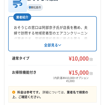
基本情報
代表者名
東松島市
佐藤峻
業者紹介
所在地
宮城県東松島市新東名3丁目1-1
おそうじの窓口は阿部京子氏が店長を務め、夫
婦で訪問する地域密着型のエアコンクリーニン
対応地域
グ業者です。宮城県東松島市に拠点を置き、県
東松島市
塩竈市
角田市
岩沼市
栗原市
石巻市
内全域に対応。基本料金は10,000円/台で、複数
全部見る
台割引やオプションも充実しています。丁寧な
仙台市宮城野区
仙台市若林区
仙台市青葉区
作業と防カビコーティングが特徴です。
¥10,000
仙台市泉区
仙台市太白区
多賀城市
大崎市
登米市
通常タイプ
/台
白石市
富谷市
名取市
伊具郡丸森町
遠田郡美里町
もっと見る
遠田郡涌谷町
牡鹿郡女川町
加美郡加美町
¥15,000
お掃除機能付き
/台
営業時間
加美郡色麻町
刈田郡七ヶ宿町
刈田郡蔵王町
（内訳:基本¥10,000+オプション
¥5,000）
8:00〜18:00
宮城郡七ヶ浜町
宮城郡松島町
宮城郡利府町
黒川郡大郷町
黒川郡大衡村
黒川郡大和町
料金は参考です。
詳細については、
業者名で検索の
定休日
柴田郡柴田町
柴田郡川崎町
柴田郡村田町
上、ご確認ください。
なし
柴田郡大河原町
本吉郡南三陸町
亘理郡山元町