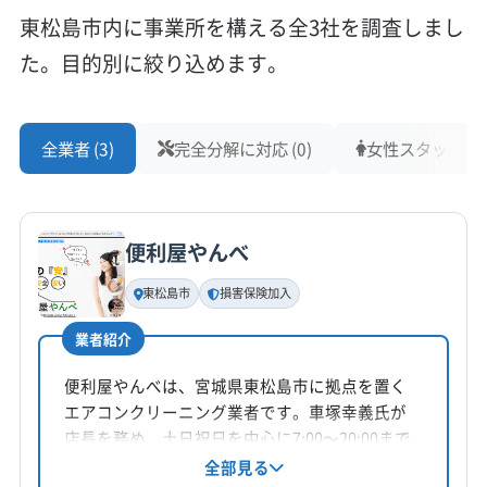
東松島市内に事業所を構える全3社を調査しまし
た。目的別に絞り込めます。
全業者 (3)
完全分解に対応 (0)
女性スタッフ在籍 
便利屋やんべ
東松島市
損害保険加入
業者紹介
便利屋やんべは、宮城県東松島市に拠点を置く
エアコンクリーニング業者です。車塚幸義氏が
店長を務め、土日祝日を中心に7:00〜20:00まで
営業し、年中無休で問い合わせに対応していま
全部見る