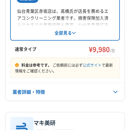
所在地
宮城県石巻市
仙台青葉区赤坂店は、高橋氏が店長を務めるエ
アコンクリーニング業者です。損害保険加入済
対応地域
みで大手での業務経験も豊富。仙台市青葉区高
東松島市
塩竈市
気仙沼市
栗原市
石巻市
野原を拠点に、宮城県や山形県の一部エリアに
全部見る
対応しています。基本料金9,980円からで、土日
仙台市宮城野区
仙台市若林区
仙台市青葉区
祝日も対応可能、安心の保証付きです。
¥9,980
仙台市泉区
仙台市太白区
多賀城市
大崎市
登米市
通常タイプ
/台
富谷市
名取市
遠田郡美里町
遠田郡涌谷町
もっと見る
牡鹿郡女川町
宮城郡七ヶ浜町
宮城郡松島町
料金は参考です。
ご依頼前には必ず
公式サイト
で最新
情報をご確認ください。
営業時間
宮城郡利府町
黒川郡大郷町
黒川郡大衡村
10:00〜17:00
黒川郡大和町
本吉郡南三陸町
(岩手県) 一関市
業者詳細・特徴
定休日
日・祝
詳細な料金表
業者情報
特徴
電話番号
070-2304-4028
マキ美研
基本情報
代表者名