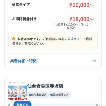
¥10,000
仙台市泉区
仙台市太白区
多賀城市
大崎市
登米市
通常タイプ
/台
白石市
富谷市
名取市
伊具郡丸森町
遠田郡美里町
もっと見る
遠田郡涌谷町
加美郡加美町
加美郡色麻町
¥18,000
お掃除機能付き
/台
営業時間
刈田郡七ヶ宿町
刈田郡蔵王町
宮城郡七ヶ浜町
（内訳:基本¥10,000+オプション
¥8,000）
9:00〜19:00
宮城郡松島町
宮城郡利府町
黒川郡大郷町
黒川郡大衡村
黒川郡大和町
柴田郡柴田町
料金は参考です。
ご依頼前には必ず
公式サイト
で最新
定休日
柴田郡川崎町
柴田郡村田町
柴田郡大河原町
情報をご確認ください。
不定休
亘理郡山元町
亘理郡亘理町
電話番号
業者詳細・特徴
022-702-8801
詳細な料金表
業者情報
特徴
公式HP
公式サイトを見る
仙台青葉区赤坂店
基本情報
代表者名
仙台市青葉区
損害保険加入
木下奈々
業者紹介