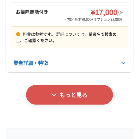
白石市
富谷市
名取市
伊具郡丸森町
牡鹿郡女川町
もっと見る
(福島県) 須賀川市
(福島県) 西白河郡西郷村
加美郡加美町
加美郡色麻町
刈田郡七ヶ宿町
¥17,000
お掃除機能付き
/台
(福島県) 西白河郡泉崎村
(福島県) 西白河郡中島村
営業時間
刈田郡蔵王町
宮城郡七ヶ浜町
宮城郡松島町
（内訳:基本¥9,000+オプション¥8,000）
7:00〜20:00
(福島県) 西白河郡矢吹町
(福島県) 相馬市
宮城郡利府町
黒川郡大郷町
黒川郡大衡村
料金は参考です。
詳細については、
業者名で検索の
(福島県) 南相馬市
(福島県) 二本松市
(福島県) 福島市
黒川郡大和町
柴田郡柴田町
柴田郡川崎町
定休日
上、ご確認ください。
柴田郡村田町
柴田郡大河原町
亘理郡山元町
不定休
亘理郡亘理町
(山形県) 山形市
(山形県) 天童市
(山形県) 東根市
(福島県) 伊達市
(福島県) 福島市
業者詳細・特徴
電話番号
070-4375-8789
詳細な料金表
業者情報
特徴
公式HP
公式サイトを見る
もっと見る
基本情報
代表者名
佐藤裕介
所在地
宮城県角田市横倉字左関184-25