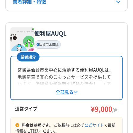
業者詳細・特徴
電話番号
0120-479-517
詳細な料金表
業者情報
特徴
公式HP
公式サイトを見る
便利屋AUQL
基本情報
代表者名
仙台市太白区
牧野実紀恵
業者紹介
所在地
山形県東根市
宮城県仙台市を中心に活動する便利屋AUQLは、
地域密着で真心のこもったサービスを提供して
対応地域
います。清掃業や営業職の経験を活かし、エア
東松島市
塩竈市
角田市
岩沼市
栗原市
石巻市
コンクリーニングでは利用者の想像以上の仕上
全部見る
がりと感動を追求。土日祝日も対応し、防カ
仙台市宮城野区
仙台市若林区
仙台市青葉区
ビ・抗菌コーティングも実施しています。
¥9,000
仙台市泉区
仙台市太白区
多賀城市
大崎市
登米市
通常タイプ
/台
白石市
富谷市
名取市
柴田郡柴田町
柴田郡川崎町
もっと見る
柴田郡村田町
柴田郡大河原町
亘理郡山元町
料金は参考です。
ご依頼前には必ず
公式サイト
で最新
情報をご確認ください。
営業時間
亘理郡亘理町
(山形県) 寒河江市
(山形県) 最上郡金山町