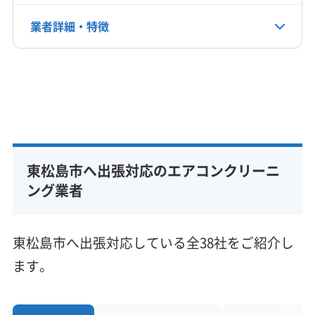
亘理郡亘理町
電話番号
業者詳細・特徴
非公開
詳細な料金表
業者情報
特徴
公式HP
公式サイトなし
基本情報
代表者名
阿部京子
東松島市へ出張対応のエアコンクリーニ
所在地
宮城県東松島市牛網字駅前2-30-8
ング業者
対応地域
東松島市
塩竈市
気仙沼市
栗原市
石巻市
東松島市へ出張対応している全38社をご紹介し
仙台市宮城野区
仙台市若林区
仙台市青葉区
ます。
仙台市泉区
仙台市太白区
多賀城市
大崎市
登米市
富谷市
名取市
遠田郡美里町
遠田郡涌谷町
もっと見る