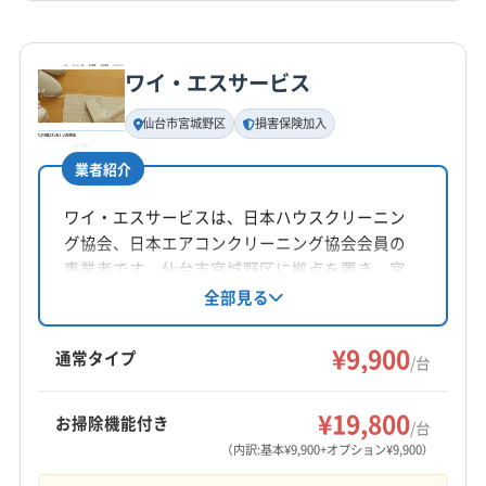
(福島県) 相馬郡飯舘村
(福島県) 相馬市
詳細な料金表
業者情報
特徴
公式HP
(福島県) 田村郡三春町
(福島県) 田村郡小野町
公式サイトを見る
(福島県) 田村市
(福島県) 南相馬市
(福島県) 二本松市
ワイ・エスサービス
基本情報
(福島県) 福島市
(福島県) 本宮市
(秋田県) 鹿角市
代表者名
仙台市宮城野区
損害保険加入
(秋田県) 秋田市
(秋田県) 湯沢市
佐藤大輔
業者紹介
所在地
宮城県仙台市宮城野区小田原2-2-46 高橋ビル1F
ワイ・エスサービスは、日本ハウスクリーニン
グ協会、日本エアコンクリーニング協会会員の
対応地域
事業者です。仙台市宮城野区に拠点を置き、宮
東松島市
塩竈市
岩沼市
石巻市
仙台市宮城野区
城県を中心にエアコンクリーニングを提供。損
全部見る
害保険加入済みで非喫煙者が訪問します。基本
仙台市若林区
仙台市青葉区
仙台市泉区
仙台市太白区
料金9,900円〜で、消臭抗菌コートや室外機洗浄
¥9,900
多賀城市
大崎市
富谷市
名取市
加美郡色麻町
通常タイプ
/台
などのオプションも用意。土日祝日も対応し、
刈田郡蔵王町
宮城郡七ヶ浜町
宮城郡松島町
もっと見る
24時間以内のメッセージ返信が可能です。
宮城郡利府町
黒川郡大郷町
黒川郡大衡村
¥19,800
お掃除機能付き
/台
営業時間
黒川郡大和町
柴田郡柴田町
柴田郡川崎町
（内訳:基本¥9,900+オプション¥9,900）
8:00〜24:00
亘理郡山元町
亘理郡亘理町