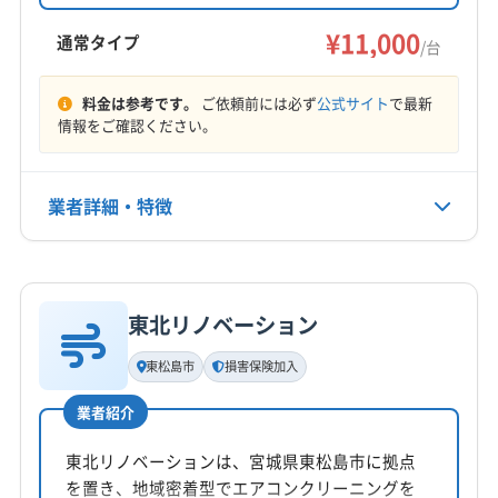
す。自社対応による丁寧な作業と損害保険加入
済みが特徴です。基本料金11,000円からで、複数
¥11,000
通常タイプ
/台
台割引もあります。
料金は参考です。
ご依頼前には必ず
公式サイト
で最新
情報をご確認ください。
業者詳細・特徴
詳細な料金表
業者情報
特徴
東北リノベーション
基本情報
代表者名
東松島市
損害保険加入
車塚幸義
業者紹介
所在地
宮城県東松島市小野字中央5-15
東北リノベーションは、宮城県東松島市に拠点
を置き、地域密着型でエアコンクリーニングを