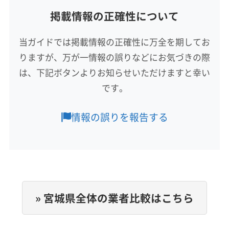
掲載情報の正確性について
対応地域
東松島市
塩竈市
角田市
岩沼市
気仙沼市
栗原市
当ガイドでは掲載情報の正確性に万全を期してお
石巻市
仙台市宮城野区
仙台市若林区
仙台市青葉区
りますが、万が一情報の誤りなどにお気づきの際
仙台市泉区
仙台市太白区
多賀城市
大崎市
登米市
白石市
富谷市
名取市
伊具郡丸森町
遠田郡美里町
は、下記ボタンよりお知らせいただけますと幸い
もっと見る
遠田郡涌谷町
牡鹿郡女川町
加美郡加美町
です。
営業時間
加美郡色麻町
刈田郡七ヶ宿町
刈田郡蔵王町
平日 8:00～19:00 土日祝 9:30～19:00
宮城郡七ヶ浜町
宮城郡松島町
宮城郡利府町
情報の誤りを報告する
黒川郡大郷町
黒川郡大衡村
黒川郡大和町
定休日
柴田郡柴田町
柴田郡川崎町
柴田郡村田町
なし
柴田郡大河原町
本吉郡南三陸町
亘理郡山元町
亘理郡亘理町
電話番号
非公開
» 宮城県全体の業者比較はこちら
公式HP
公式サイトなし