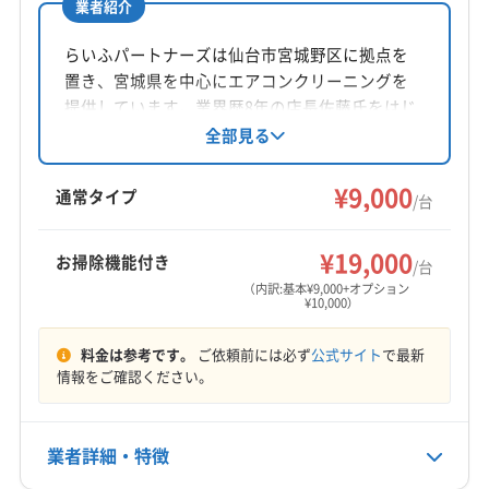
業者紹介
所在地
宮城県仙台市太白区
らいふパートナーズは仙台市宮城野区に拠点を
置き、宮城県を中心にエアコンクリーニングを
対応地域
提供しています。業界歴8年の店長佐藤氏をはじ
東松島市
塩竈市
角田市
岩沼市
気仙沼市
栗原市
め、6名のスタッフが丁寧な作業を心がけていま
全部見る
す。損害保険加入、カード利用可能で、年中無
石巻市
仙台市宮城野区
仙台市若林区
仙台市青葉区
休で8:00〜24:00まで対応。防カビ抗菌コートな
¥9,000
仙台市泉区
仙台市太白区
多賀城市
大崎市
登米市
通常タイプ
/台
どのオプションも充実しています。利用者との
白石市
富谷市
名取市
伊具郡丸森町
遠田郡美里町
もっと見る
関係作りを大切にし、エアコン清掃以外の困り
遠田郡涌谷町
牡鹿郡女川町
加美郡加美町
¥19,000
お掃除機能付き
ごとにも対応している点が特徴です。
/台
営業時間
加美郡色麻町
刈田郡七ヶ宿町
刈田郡蔵王町
（内訳:基本¥9,000+オプション
¥10,000）
不明
宮城郡七ヶ浜町
宮城郡松島町
宮城郡利府町
黒川郡大郷町
黒川郡大衡村
黒川郡大和町
料金は参考です。
ご依頼前には必ず
公式サイト
で最新
定休日
柴田郡柴田町
柴田郡川崎町
柴田郡村田町
情報をご確認ください。
木
柴田郡大河原町
本吉郡南三陸町
亘理郡山元町
亘理郡亘理町
(福島県) 伊達市
(福島県) 喜多方市
電話番号
業者詳細・特徴
0120-792-547
(福島県) 郡山市
(福島県) 須賀川市
(福島県) 相馬郡新地町