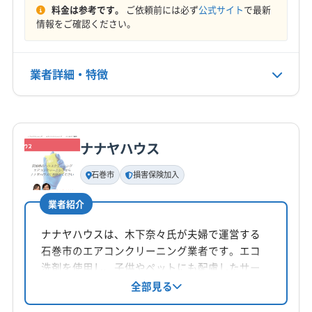
料金は参考です。
ご依頼前には必ず
公式サイト
で最新
定休日
情報をご確認ください。
年中無休
業者詳細・特徴
電話番号
0120-552-897
詳細な料金表
業者情報
特徴
公式HP
公式サイトを見る
ナナヤハウス
基本情報
代表者名
石巻市
損害保険加入
米山幸利
業者紹介
所在地
宮城県仙台市宮城野区鶴ケ谷4-5-11
ナナヤハウスは、木下奈々氏が夫婦で運営する
石巻市のエアコンクリーニング業者です。エコ
対応地域
洗剤を使用し、子供やペットにも配慮したサー
東松島市
塩竈市
角田市
岩沼市
栗原市
石巻市
ビスを提供。損害保険加入済みです。夫婦なら
全部見る
ではの連携と丁寧な作業が特徴です。
仙台市宮城野区
仙台市若林区
仙台市青葉区