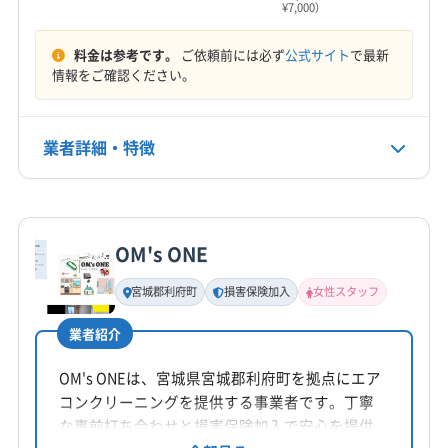
¥7,000）
料金は参考です。
ご依頼前には必ず
公式サイト
で最新
情報をご確認ください。
業者詳細・特徴
詳細な料金表
業者情報
特徴
OM's ONE
基本情報
代表者名
宮城郡利府町
損害保険加入
女性スタッフ
海山晃
業者紹介
所在地
宮城県仙台市青葉区
OM's ONEは、宮城県宮城郡利府町を拠点にエア
コンクリーニングを提供する事業者です。丁寧
対応地域
な事前打ち合わせと損害保険加入で安心を提供
東松島市
塩竈市
角田市
岩沼市
気仙沼市
栗原市