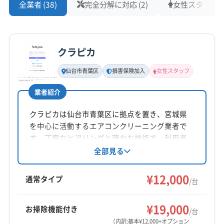
牡鹿郡女川町
加美郡加美町
加美郡色麻町
全業者 (38)
完全分解に対応 (2)
女性スタッフ在籍
営業時間
宮城郡七ヶ浜町
宮城郡松島町
宮城郡利府町
9:30〜16:00
黒川郡大郷町
黒川郡大衡村
黒川郡大和町
本吉郡南三陸町
クラピカ
定休日
なし
仙台市青葉区
損害保険加入
女性スタッフ
電話番号
業者紹介
非公開
クラピカは仙台市青葉区に拠点を置き、宮城県
公式HP
を中心に活動するエアコンクリーニング業者で
公式サイトなし
す。丁寧なヒアリングと確かな技術で、利用者
の生活環境を快適にすることを目指していま
全部見る
す。2台目以降の割引や抗菌コート、女性スタッ
フ同行可能など、サービスも充実しています。
¥12,000
通常タイプ
/台
¥19,000
お掃除機能付き
/台
（内訳:基本¥12,000+オプション