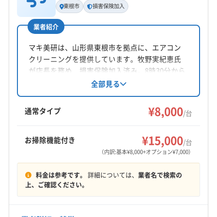
東根市
損害保険加入
公式HP
高橋
公式サイトを見る
業者紹介
所在地
宮城県仙台市青葉区高野原4丁目7-5
マキ美研は、山形県東根市を拠点に、エアコン
クリーニングを提供しています。牧野実紀恵氏
対応地域
が店長を務め、損害保険加入済み。8時30分から
東松島市
塩竈市
岩沼市
仙台市宮城野区
18時まで年中無休で営業し、東北地方の幅広い
全部見る
エリアに対応しています。防カビ・抗菌コーテ
仙台市若林区
仙台市青葉区
仙台市泉区
仙台市太白区
ィングも特徴です。
¥8,000
多賀城市
大崎市
富谷市
名取市
宮城郡七ヶ浜町
通常タイプ
/台
宮城郡松島町
宮城郡利府町
亘理郡山元町
もっと見る
亘理郡亘理町
(山形県) 寒河江市
(山形県) 山形市
¥15,000
お掃除機能付き
/台
営業時間
(山形県) 天童市
(山形県) 東根市
（内訳:基本¥8,000+オプション¥7,000）
10:00〜18:00
料金は参考です。
詳細については、
業者名で検索の
定休日
上、ご確認ください。
年中無休