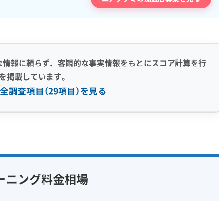
な情報に頼らず、客観的な事実情報をもとにスコア計算を行
を掲載しています。
全調査項目（29項目）を見る
感 (8)
利便性・サービス (12)
アフターフォロー
定額料金
複数台割引
初回割引
フ在籍
エコ洗剤使用
定期メンテナンス
当日予約可能
ーニング料金相場
対策
ハウスダスト除去
即日対応可能
24時間対応
フランチャイズ
土日祝日対応
年末年始対応
防カビ・抗菌
消臭処理