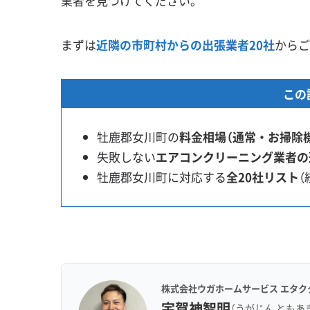
業者を見つけてください。
まずは
近隣の市町村からの出張業者20社
からご
この
牡鹿郡女川町の
料金相場（通常・お掃除
失敗しない
エアコンクリーニング業者の
牡鹿郡女川町に対応する
全20社リスト
（
株式会社ウガホームサービス エタク
宇賀神智明
（うがじん ともあ