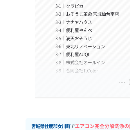
クラピカ
おそうじ革命 宮城仙台南店
ナナヤハウス
便利屋やんべ
満天おそうじ
東北リノベーション
便利屋AUQL
株式会社オールイン
合同会社T.Color
エアコン完全分解洗浄の
宮城県牡鹿郡女川町
で