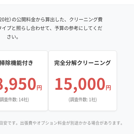
防汚コーティング
20社）の公開料金から算出した、クリーニング費
※項目にカーソルを合わせると詳細な説明が表示されます。
タイプと照らし合わせて、予算の参考にしてくだ
さい。
掃除機能付き
完全分解クリーニング
8,950
15,000
円
円
(調査件数: 14社)
(調査件数: 1社)
目安です。出張費やオプション料金が別途かかる場合があります。