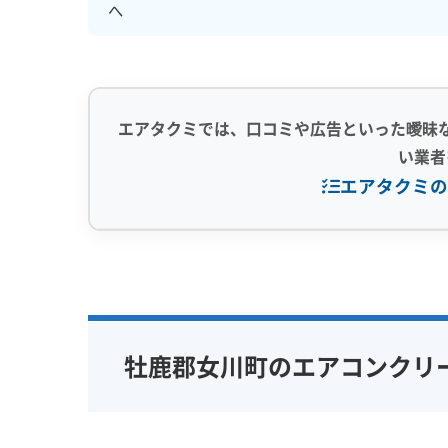
へ
エアタクミでは、口コミや広告といった曖昧
い業者
エアタクミの
専門性・技術力 (9)
信頼性・安心
完全分解洗浄
部分クリーニング
保証付き
実績10年以上
資格保有スタッフ
女性スタッ
牡鹿郡女川町のエアコンクリ
家庭用エアコン
業務用エアコン
アレルギー
壁掛け型
天井カセット型
地域密着型
お掃除機能付き