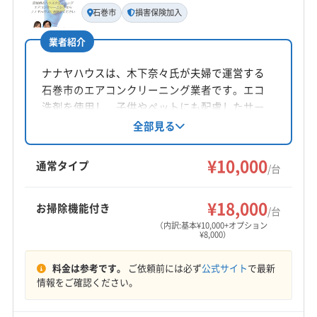
代表者名
(福島県) 二本松市
(福島県) 福島市
(福島県) 本宮市
石巻市
損害保険加入
米山幸利
(秋田県) 鹿角市
(秋田県) 秋田市
(秋田県) 湯沢市
業者紹介
所在地
宮城県仙台市宮城野区鶴ケ谷4-5-11
ナナヤハウスは、木下奈々氏が夫婦で運営する
石巻市のエアコンクリーニング業者です。エコ
対応地域
洗剤を使用し、子供やペットにも配慮したサー
遠田郡美里町
塩竈市
角田市
岩沼市
栗原市
ビスを提供。損害保険加入済みです。夫婦なら
全部見る
ではの連携と丁寧な作業が特徴です。
石巻市
仙台市宮城野区
仙台市若林区
仙台市青葉区
¥10,000
仙台市泉区
仙台市太白区
多賀城市
大崎市
登米市
通常タイプ
/台
東松島市
白石市
富谷市
名取市
伊具郡丸森町
もっと見る
遠田郡涌谷町
加美郡加美町
加美郡色麻町
¥18,000
お掃除機能付き
/台
営業時間
刈田郡七ヶ宿町
刈田郡蔵王町
宮城郡七ヶ浜町
（内訳:基本¥10,000+オプション
¥8,000）
9:00〜19:00
宮城郡松島町
宮城郡利府町
黒川郡大郷町
黒川郡大衡村
黒川郡大和町
柴田郡柴田町
料金は参考です。
ご依頼前には必ず
公式サイト
で最新
定休日
柴田郡川崎町
柴田郡村田町
柴田郡大河原町
情報をご確認ください。
不定休
亘理郡山元町
亘理郡亘理町