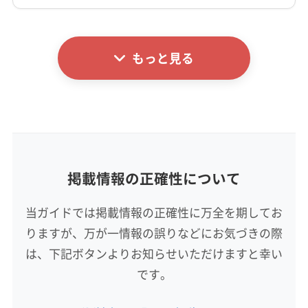
詳細な料金表
業者情報
特徴
公式HP
公式サイトを見る
もっと見る
基本情報
代表者名
佐藤峻
所在地
宮城県東松島市新東名3丁目1-1
掲載情報の正確性について
対応地域
遠田郡美里町
塩竈市
角田市
岩沼市
栗原市
当ガイドでは掲載情報の正確性に万全を期してお
石巻市
仙台市宮城野区
仙台市若林区
仙台市青葉区
りますが、万が一情報の誤りなどにお気づきの際
仙台市泉区
仙台市太白区
多賀城市
大崎市
登米市
東松島市
白石市
富谷市
名取市
伊具郡丸森町
は、下記ボタンよりお知らせいただけますと幸い
もっと見る
遠田郡涌谷町
牡鹿郡女川町
加美郡加美町
です。
営業時間
加美郡色麻町
刈田郡七ヶ宿町
刈田郡蔵王町
8:00〜18:00