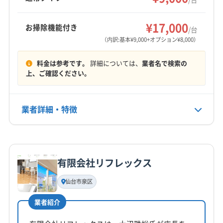
適な空間作りをサポートしています。
東松島市
富谷市
遠田郡涌谷町
牡鹿郡女川町
もっと見る
加美郡加美町
加美郡色麻町
宮城郡七ヶ浜町
¥17,000
お掃除機能付き
/台
営業時間
宮城郡松島町
宮城郡利府町
黒川郡大郷町
（内訳:基本¥9,000+オプション¥8,000）
7:00〜20:00
黒川郡大衡村
黒川郡大和町
料金は参考です。
詳細については、
業者名で検索の
定休日
上、ご確認ください。
年中無休
業者詳細・特徴
電話番号
080-6051-5700
詳細な料金表
業者情報
特徴
公式HP
公式サイトを見る
有限会社リフレックス
基本情報
代表者名
仙台市泉区
佐藤裕介
業者紹介
所在地
宮城県角田市横倉字左関184-25