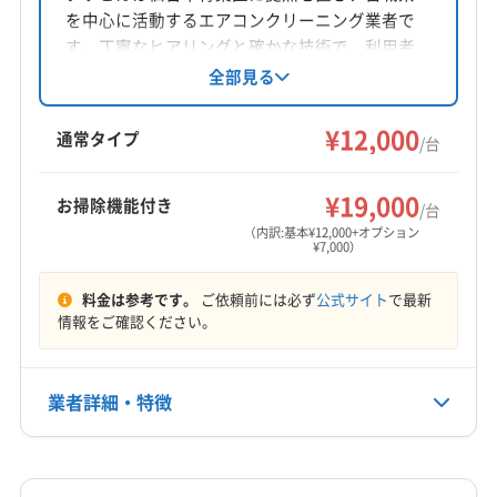
を中心に活動するエアコンクリーニング業者で
す。丁寧なヒアリングと確かな技術で、利用者
の生活環境を快適にすることを目指していま
全部見る
す。2台目以降の割引や抗菌コート、女性スタッ
フ同行可能など、サービスも充実しています。
¥12,000
通常タイプ
/台
¥19,000
お掃除機能付き
/台
（内訳:基本¥12,000+オプション
¥7,000）
料金は参考です。
ご依頼前には必ず
公式サイト
で最新
情報をご確認ください。
業者詳細・特徴
詳細な料金表
業者情報
特徴