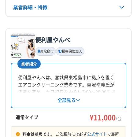
電話番号
業者詳細・特徴
022-702-8801
詳細な料金表
業者情報
特徴
公式HP
公式サイトを見る
便利屋やんべ
基本情報
代表者名
東松島市
損害保険加入
木下奈々
業者紹介
所在地
宮城県石巻市
便利屋やんべは、宮城県東松島市に拠点を置く
エアコンクリーニング業者です。車塚幸義氏が
対応地域
店長を務め、土日祝日を中心に7:00〜20:00まで
遠田郡美里町
塩竈市
気仙沼市
栗原市
石巻市
営業し、年中無休で問い合わせに対応していま
全部見る
す。自社対応による丁寧な作業と損害保険加入
仙台市宮城野区
仙台市若林区
仙台市青葉区
済みが特徴です。基本料金11,000円からで、複数
¥11,000
仙台市泉区
仙台市太白区
多賀城市
大崎市
登米市
通常タイプ
/台
台割引もあります。
東松島市
富谷市
名取市
遠田郡涌谷町
もっと見る
牡鹿郡女川町
宮城郡七ヶ浜町
宮城郡松島町
料金は参考です。
ご依頼前には必ず
公式サイト
で最新