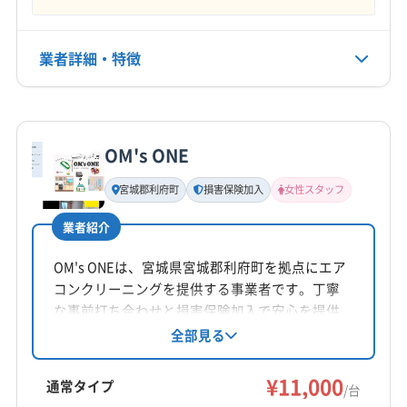
年中無休
柴田郡村田町
柴田郡大河原町
本吉郡南三陸町
亘理郡山元町
亘理郡亘理町
電話番号
業者詳細・特徴
非公開
詳細な料金表
業者情報
特徴
公式HP
公式サイトを見る
OM's ONE
基本情報
代表者名
宮城郡利府町
損害保険加入
女性スタッフ
菅原
業者紹介
所在地
宮城県栗原市金成片馬合手柄144
OM's ONEは、宮城県宮城郡利府町を拠点にエア
コンクリーニングを提供する事業者です。丁寧
対応地域
な事前打ち合わせと損害保険加入で安心を提供
遠田郡美里町
栗原市
大崎市
登米市
遠田郡涌谷町
し、複数台割引も用意されています。土日祝日
全部見る
も対応可能で、女性スタッフが在籍しているた
加美郡加美町
加美郡色麻町
(岩手県) 一関市
め、一人暮らしの女性も安心して依頼できる点
¥11,000
(岩手県) 西磐井郡平泉町
通常タイプ
/台
が特徴です。年末年始を除き年中無休で営業し