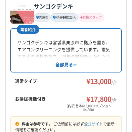
サンゴクデンキ
基本情報
代表者名
栗原市
損害保険加入
女性スタッフ
海山晃
業者紹介
所在地
宮城県仙台市青葉区
サンゴクデンキは宮城県栗原市に拠点を置き、
エアコンクリーニングを提供しています。電気
対応地域
工事士の資格を持ち、34年の経験を活かした丁
遠田郡美里町
塩竈市
角田市
岩沼市
気仙沼市
寧な作業が強みです。損害保険加入済みで、女
全部見る
性スタッフが在籍し、防カビ・抗菌コーティン
栗原市
石巻市
仙台市宮城野区
仙台市若林区
グにも対応。平日8:30～16:30営業、土日祝日は
¥13,000
仙台市青葉区
仙台市泉区
仙台市太白区
多賀城市
通常タイプ
/台
定休です。
大崎市
登米市
東松島市
白石市
富谷市
名取市
もっと見る
伊具郡丸森町
遠田郡涌谷町
牡鹿郡女川町
¥17,800
お掃除機能付き
/台
営業時間
加美郡加美町
加美郡色麻町
刈田郡七ヶ宿町
（内訳:基本¥13,000+オプション
¥4,800）
9:00〜22:00
刈田郡蔵王町
宮城郡七ヶ浜町
宮城郡松島町
宮城郡利府町
黒川郡大郷町
黒川郡大衡村
料金は参考です。
ご依頼前には必ず
公式サイト
で最新
定休日
黒川郡大和町
柴田郡柴田町
柴田郡川崎町
情報をご確認ください。