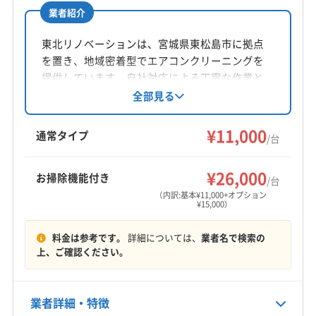
公式サイトなし
業者紹介
所在地
宮城県仙台市泉区上谷刈6-7-14
東北リノベーションは、宮城県東松島市に拠点
を置き、地域密着型でエアコンクリーニングを
対応地域
提供しています。自社対応による丁寧な作業と
遠田郡美里町
塩竈市
角田市
岩沼市
栗原市
損害保険加入が特徴です。基本料金に加え、お
全部見る
掃除機能付きエアコンや室外機洗浄などのオプ
石巻市
仙台市宮城野区
仙台市若林区
仙台市青葉区
ションも充実。土日祝日対応、防カビ・抗菌コ
¥11,000
仙台市泉区
仙台市太白区
多賀城市
大崎市
登米市
通常タイプ
/台
ーティングも強みです。
東松島市
白石市
富谷市
名取市
伊具郡丸森町
もっと見る
遠田郡涌谷町
加美郡加美町
加美郡色麻町
¥26,000
お掃除機能付き
/台
営業時間
刈田郡七ヶ宿町
刈田郡蔵王町
宮城郡七ヶ浜町
（内訳:基本¥11,000+オプション
¥15,000）
9:00〜17:00
宮城郡松島町
宮城郡利府町
黒川郡大郷町
黒川郡大衡村
黒川郡大和町
柴田郡柴田町
料金は参考です。
詳細については、
業者名で検索の
定休日
柴田郡川崎町
柴田郡村田町
柴田郡大河原町
上、ご確認ください。
日・祝
亘理郡山元町
亘理郡亘理町
(山形県) 寒河江市
(山形県) 山形市
(山形県) 上山市
(山形県) 村山市
電話番号
業者詳細・特徴
非公開
(山形県) 天童市
(山形県) 東根市
(山形県) 尾花沢市