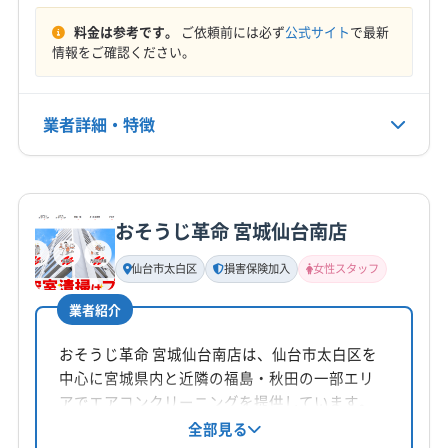
もっと見る
ています。
料金は参考です。
ご依頼前には必ず
公式サイト
で最新
情報をご確認ください。
営業時間
8:30〜16:30
業者詳細・特徴
定休日
土・日・祝
詳細な料金表
業者情報
特徴
電話番号
0228-44-3951
おそうじ革命 宮城仙台南店
基本情報
代表者名
仙台市太白区
損害保険加入
女性スタッフ
公式HP
佐藤大輔
公式サイトを見る
業者紹介
所在地
宮城県宮城郡利府町
おそうじ革命 宮城仙台南店は、仙台市太白区を
中心に宮城県内と近隣の福島・秋田の一部エリ
対応地域
アでエアコンクリーニングを提供しています。
遠田郡美里町
角田市
岩沼市
石巻市
作業療法士の資格を持つ店長が在籍し、丁寧な
全部見る