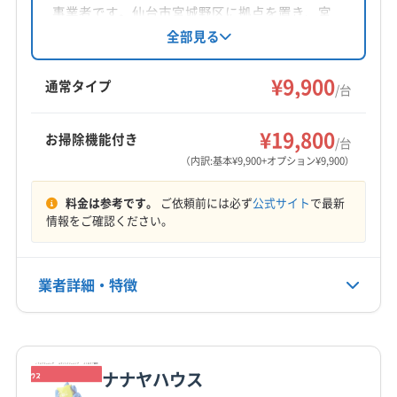
対応地域
事業者です。仙台市宮城野区に拠点を置き、宮
遠田郡美里町
塩竈市
角田市
岩沼市
気仙沼市
城県を中心にエアコンクリーニングを提供。損
全部見る
害保険加入済みで非喫煙者が訪問します。基本
栗原市
石巻市
仙台市宮城野区
仙台市若林区
料金9,900円〜で、消臭抗菌コートや室外機洗浄
¥9,900
仙台市青葉区
仙台市泉区
仙台市太白区
多賀城市
通常タイプ
/台
などのオプションも用意。土日祝日も対応し、
大崎市
登米市
東松島市
白石市
富谷市
名取市
もっと見る
24時間以内のメッセージ返信が可能です。
伊具郡丸森町
遠田郡涌谷町
牡鹿郡女川町
¥19,800
お掃除機能付き
/台
営業時間
加美郡加美町
加美郡色麻町
刈田郡七ヶ宿町
（内訳:基本¥9,900+オプション¥9,900）
不明
刈田郡蔵王町
宮城郡七ヶ浜町
宮城郡松島町
料金は参考です。
ご依頼前には必ず
公式サイト
で最新
宮城郡利府町
黒川郡大郷町
黒川郡大衡村
定休日
情報をご確認ください。
黒川郡大和町
柴田郡柴田町
柴田郡川崎町
木
柴田郡村田町
柴田郡大河原町
本吉郡南三陸町
亘理郡山元町
亘理郡亘理町
(福島県) 伊達市
業者詳細・特徴
電話番号
0120-792-547
(福島県) 喜多方市
(福島県) 郡山市
(福島県) 須賀川市
(福島県) 相馬郡新地町
(福島県) 相馬郡飯舘村
詳細な料金表
業者情報
特徴
公式HP
(福島県) 相馬市
(福島県) 田村郡三春町
公式サイトを見る
ナナヤハウス
(福島県) 田村郡小野町
(福島県) 田村市
(福島県) 南相馬市
基本情報