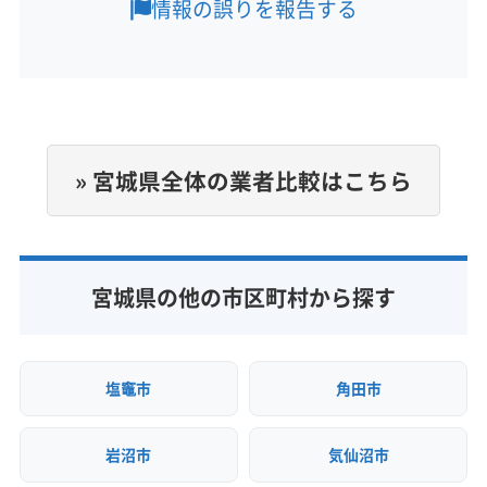
宮城郡七ヶ浜町
宮城郡松島町
宮城郡利府町
情報の誤りを報告する
黒川郡大郷町
黒川郡大衡村
黒川郡大和町
定休日
柴田郡柴田町
柴田郡川崎町
柴田郡村田町
なし
柴田郡大河原町
本吉郡南三陸町
亘理郡山元町
亘理郡亘理町
電話番号
非公開
» 宮城県全体の業者比較はこちら
公式HP
公式サイトなし
宮城県の他の市区町村から探す
塩竈市
角田市
岩沼市
気仙沼市