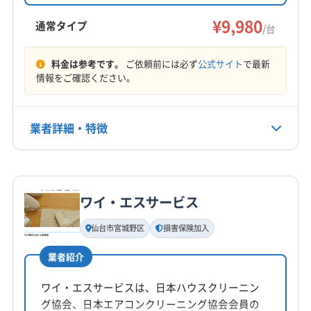
作業と心身の相談にも対応。損害保険加入済み
仙台市宮城野区
仙台市若林区
仙台市泉区
で、女性スタッフ同行も可能です。
¥9,980
仙台市太白区
多賀城市
大崎市
登米市
東松島市
通常タイプ
/台
富谷市
名取市
伊具郡丸森町
遠田郡涌谷町
もっと見る
加美郡加美町
加美郡色麻町
宮城郡七ヶ浜町
料金は参考です。
ご依頼前には必ず
公式サイト
で最新
情報をご確認ください。
営業時間
宮城郡利府町
黒川郡大郷町
黒川郡大衡村
10:00〜18:00
黒川郡大和町
柴田郡柴田町
柴田郡村田町
柴田郡大河原町
本吉郡南三陸町
亘理郡山元町
業者詳細・特徴
定休日
亘理郡亘理町
なし
詳細な料金表
業者情報
特徴
電話番号
050-1807-8386
ワイ・エスサービス
基本情報
代表者名
仙台市宮城野区
損害保険加入
公式HP
髙野恭平
公式サイトを見る
業者紹介
所在地
宮城県仙台市太白区
ワイ・エスサービスは、日本ハウスクリーニン
グ協会、日本エアコンクリーニング協会会員の