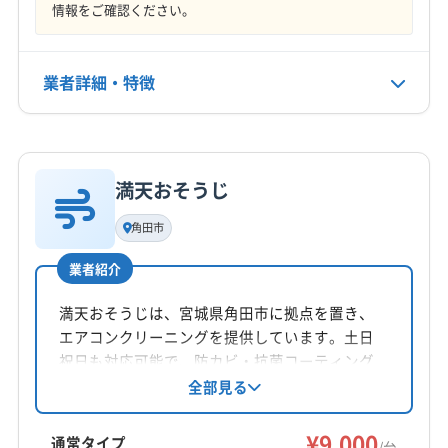
情報をご確認ください。
営業時間
宮城郡利府町
黒川郡大郷町
黒川郡大衡村
10:00〜17:00
黒川郡大和町
本吉郡南三陸町
(岩手県) 一関市
業者詳細・特徴
定休日
日・祝
詳細な料金表
業者情報
特徴
電話番号
070-2304-4028
満天おそうじ
基本情報
代表者名
角田市
公式HP
車塚幸義
公式サイトを見る
業者紹介
所在地
宮城県東松島市小野字中央5-15
満天おそうじは、宮城県角田市に拠点を置き、
エアコンクリーニングを提供しています。土日
対応地域
祝日も対応可能で、防カビ・抗菌コーティング
遠田郡美里町
塩竈市
岩沼市
気仙沼市
栗原市
も実施。2台以上の依頼でお得な割引があり、10
全部見る
台以上の場合は特別価格も設定されています。
石巻市
仙台市宮城野区
仙台市若林区
仙台市青葉区
丁寧な作業とコミュニケーションを重視し、快
¥9,000
仙台市泉区
仙台市太白区
多賀城市
大崎市
登米市
通常タイプ
/台