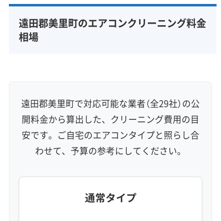
完全分解洗浄
部分クリーニング
実績10年以上
遠田郡美里町のエアコンクリーニング料金
資格保有スタッフ
家庭用エアコン
業務用エアコン
相場
壁掛け型
天井カセット型
お掃除機能付き
信頼性・安心感 (8)
保証付き
アフターフォロー
女性スタッフ在籍
エコ洗剤使用
アレルギー対策
ハウスダスト除去
遠田郡美里町で対応可能な業者（全29社）の公
地域密着型
フランチャイズ
開料金から算出した、クリーニング費用の目
利便性・サービス (12)
安です。ご自宅のエアコンタイプと照らし合
わせて、予算の参考にしてください。
定額料金
複数台割引
初回割引
定期メンテナンス
当日予約可能
即日対応可能
24時間対応
土日祝日対応
年末年始対応
防カビ・抗菌
消臭処理
防汚コーティング
通常タイプ
※項目にカーソルを合わせると詳細な説明が表示されます。