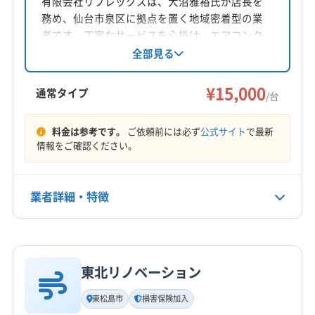
有限会社リフレックスは、大沼雅裕氏が店長を
務め、仙台市泉区に拠点を置く地域密着型の業
対応地域
者です。丁寧なサービスを心掛け、エアコンク
遠田郡美里町
塩竈市
角田市
岩沼市
気仙沼市
リーニングを提供。防カビ・抗菌コーティング
全部見る
にも対応しています。電気工事士資格も保有
栗原市
石巻市
仙台市宮城野区
仙台市若林区
し、安心の自社施工。PayPayや各種カード決済
¥15,000
仙台市青葉区
仙台市泉区
仙台市太白区
多賀城市
通常タイプ
/台
も利用可能です。
大崎市
登米市
東松島市
白石市
富谷市
名取市
もっと見る
伊具郡丸森町
遠田郡涌谷町
牡鹿郡女川町
料金は参考です。
ご依頼前には必ず
公式サイト
で最新
情報をご確認ください。
営業時間
加美郡加美町
加美郡色麻町
刈田郡七ヶ宿町
平日 8:00～19:00 土日祝 9:30～19:00
刈田郡蔵王町
宮城郡七ヶ浜町
宮城郡松島町
宮城郡利府町
黒川郡大郷町
黒川郡大衡村
業者詳細・特徴
定休日
黒川郡大和町
柴田郡柴田町
柴田郡川崎町
なし
柴田郡村田町
柴田郡大河原町
本吉郡南三陸町
詳細な料金表
業者情報
特徴
亘理郡山元町
亘理郡亘理町
電話番号
非公開
東北リノベーション
基本情報
代表者名
東松島市
損害保険加入
公式HP
大沼