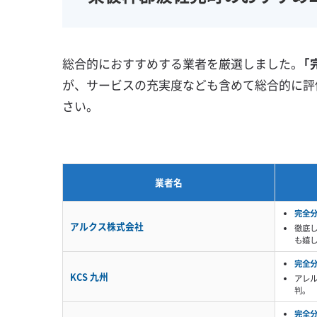
壁掛け型
天井カセット型
地域密着型
お掃除機能付き
総合的におすすめする業者を厳選しました。
「
が、サービスの充実度なども含めて総合的に評
さい。
業者名
完全
アルクス株式会社
徹底
も嬉
完全
KCS 九州
アレ
判。
完全