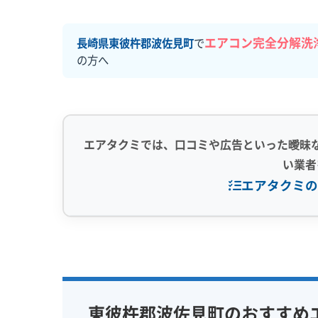
エアコン完全分解洗
長崎県東彼杵郡波佐見町
で
の方へ
エアタクミでは、口コミや広告といった曖昧
い業者
エアタクミの
専門性・技術力 (9)
信頼性・安心
完全分解洗浄
部分クリーニング
保証付き
実績10年以上
資格保有スタッフ
女性スタッ
東彼杵郡波佐見町のおすすめ
家庭用エアコン
業務用エアコン
アレルギー