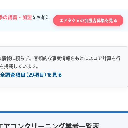
浄の講習・加盟
をお考え
エアタクミの加盟店募集を見る
な情報に頼らず、客観的な事実情報をもとにスコア計算を行
を掲載しています。
全調査項目（29項目）を見る
感 (8)
利便性・サービス (12)
アフターフォロー
定額料金
複数台割引
初回割引
フ在籍
エコ洗剤使用
定期メンテナンス
当日予約可能
エアコンクリーニング業者一覧表
対策
ハウスダスト除去
即日対応可能
24時間対応