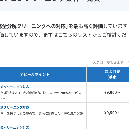
フランチャイズ
土日祝日対応
年末年始対応
防カビ・抗菌
消臭処理
完全分解クリーニングへの対応」を最も高く評価
しています
防汚コーティング
価していますので、まずはこちらのリストからご検討くだ
※項目にカーソルを合わせると詳細な説明が表示されます。
スクロールできます
料金目安
アピールポイント
(基本)
分解クリーニング対応
¥9,000～
した2回洗浄とエコ洗剤が魅力。防虫キャップ無料サービス
しい。
分解クリーニング対応
¥9,500～
ルギーを持つ代表の視点で、環境に配慮した丁寧な洗浄が評
分解クリーニング対応