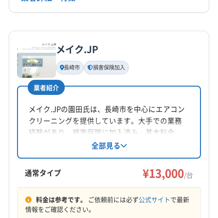
電話番号
非公開
詳細な料金表
業者情報
特徴
公式HP
メイク.JP
公式サイトを見る
基本情報
代表者名
長崎市
損害保険加入
非公開
業者紹介
所在地
長崎県長崎市松が枝町5-35 丸田屋ビル2 F
メイク.JPの園田氏は、長崎市を中心にエアコン
クリーニングを提供しています。大手での業務
対応地域
経験があり、損害保険に加入済み。基本料金
長崎市
大村市
諫早市
西彼杵郡時津町
13,000円からで、複数台割引があります。平日
全部見る
7:30〜18:00、土日祝も営業（日曜は相談可）。匠
西彼杵郡長与町
の技術で、住まいの悩みを解決します。
¥13,000
通常タイプ
/台
営業時間
8:00〜20:00
料金は参考です。
ご依頼前には必ず
公式サイト
で最新
情報をご確認ください。
定休日