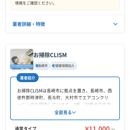
情報をご確認ください。
業者詳細・特徴
詳細な料金表
業者情報
特徴
お掃除CLISM
基本情報
代表者名
長崎市
損害保険加入
上本直樹
業者紹介
所在地
長崎県長崎市田中町280-242 F
お掃除CLISMは長崎市に拠点を置き、長崎市、西
彼杵郡時津町、長与町、大村市でエアコンクリ
対応地域
ーニングを提供しています。8時～20時まで年中
長崎市
大村市
諫早市
西彼杵郡時津町
無休で対応し、損害保険に加入済み。基本料金
全部見る
11,000円からで複数台割引があります。防カビ・
西彼杵郡長与町
東彼杵郡東彼杵町
東彼杵郡波佐見町
抗菌コーティングにも対応しています。
¥11,000
通常タイプ
/台