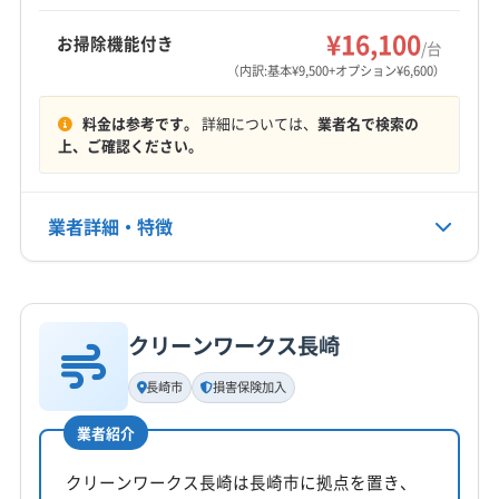
¥16,100
お掃除機能付き
/台
営業時間
（内訳:基本¥9,500+オプション¥6,600）
7:30〜18:00
料金は参考です。
詳細については、
業者名で検索の
定休日
上、ご確認ください。
日
電話番号
業者詳細・特徴
0120-993-091
詳細な料金表
業者情報
特徴
公式HP
公式サイトを見る
クリーンワークス長崎
基本情報
代表者名
長崎市
損害保険加入
若杉和民
業者紹介
所在地
長崎県風頭町3-29
クリーンワークス長崎は長崎市に拠点を置き、