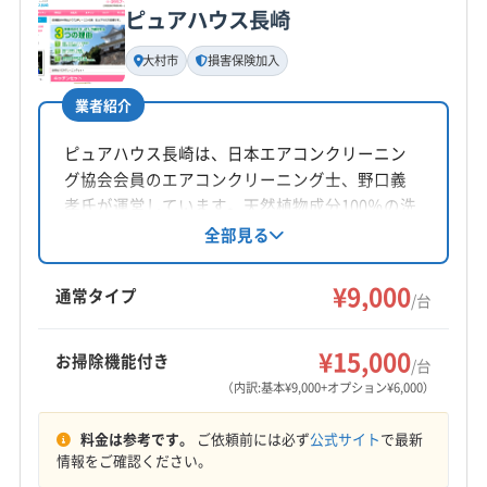
ピュアハウス長崎
(福岡県) 久留米市
(福岡県) 太宰府市
(福岡県) 大牟田市
基本情報
代表者名
(福岡県) 八女郡広川町
(福岡県) 八女市
大村市
損害保険加入
江藤
(福岡県) 福岡市城南区
(福岡県) 福岡市西区
業者紹介
(福岡県) 福岡市早良区
(福岡県) 福岡市中央区
所在地
長崎県西彼杵郡時津町久留里郷1086
(福岡県) 福岡市東区
(福岡県) 福岡市南区
ピュアハウス長崎は、日本エアコンクリーニン
(福岡県) 福岡市博多区
(福岡県) 柳川市
グ協会会員のエアコンクリーニング士、野口義
対応地域
孝氏が運営しています。天然植物成分100％の洗
長崎市
大村市
諫早市
西彼杵郡時津町
剤「天使の松」を使用し、エアコンを丁寧にクリ
全部見る
ーニング。損害保険加入済みで、万が一の際も
西彼杵郡長与町
安心です。営業時間外や対応地域外の相談も可
¥9,000
通常タイプ
/台
能です。
営業時間
9:00〜17:00
¥15,000
お掃除機能付き
/台
（内訳:基本¥9,000+オプション¥6,000）
定休日
年中無休
料金は参考です。
ご依頼前には必ず
公式サイト
で最新
情報をご確認ください。
電話番号