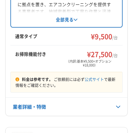
に拠点を置き、エアコンクリーニングを提供す
(熊本県) 球磨郡あさぎり町
(熊本県) 球磨郡球磨村
対応地域
る事業者です。地域密着型で丁寧な作業と迅速
(熊本県) 球磨郡錦町
(熊本県) 球磨郡五木村
長崎市
佐世保市
大村市
諫早市
(佐賀県) 伊万里市
な対応を心がけ、損害保険加入済み。基本料金
全部見る
(熊本県) 球磨郡山江村
(熊本県) 球磨郡水上村
9500円からで、複数台割引やオプションサービ
(佐賀県) 嬉野市
(佐賀県) 杵島郡江北町
(熊本県) 球磨郡相良村
(熊本県) 球磨郡多良木町
スも充実。土日祝日対応、保証付きです。
¥9,500
(佐賀県) 杵島郡大町町
(佐賀県) 杵島郡白石町
通常タイプ
/台
(熊本県) 球磨郡湯前町
(熊本県) 玉名郡玉東町
(佐賀県) 佐賀市
(佐賀県) 三養基郡みやき町
もっと見る
(熊本県) 玉名郡長洲町
(熊本県) 玉名郡南関町
(佐賀県) 三養基郡基山町
(佐賀県) 三養基郡上峰町
¥27,500
お掃除機能付き
/台
(熊本県) 玉名郡和水町
(熊本県) 玉名市
営業時間
(佐賀県) 鹿島市
(佐賀県) 小城市
（内訳:基本¥9,500+オプション
(熊本県) 熊本市西区
(熊本県) 熊本市中央区
¥18,000）
8:00〜20:00
(佐賀県) 神埼郡吉野ヶ里町
(佐賀県) 神埼市
(熊本県) 熊本市東区
(熊本県) 熊本市南区
(佐賀県) 西松浦郡有田町
(佐賀県) 多久市
(佐賀県) 鳥栖市
料金は参考です。
ご依頼前には必ず
公式サイト
で最新
定休日
(熊本県) 熊本市北区
(熊本県) 荒尾市
(熊本県) 合志市
(佐賀県) 唐津市
(佐賀県) 東松浦郡玄海町
情報をご確認ください。
年中無休
(熊本県) 山鹿市
(熊本県) 上益城郡益城町
(佐賀県) 藤津郡太良町
(佐賀県) 武雄市
(熊本県) 上益城郡嘉島町
(熊本県) 上益城郡御船町
電話番号
業者詳細・特徴
(熊本県) 上益城郡甲佐町
(熊本県) 上益城郡山都町
非公開
(熊本県) 上天草市
(熊本県) 人吉市
(熊本県) 水俣市
詳細な料金表
業者情報
特徴
(熊本県) 天草郡苓北町
(熊本県) 天草市
公式HP
公式サイトを見る
(熊本県) 八代郡氷川町
(熊本県) 八代市
(福岡県) みやま市