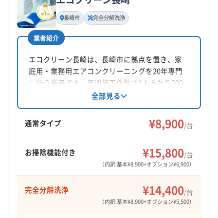
基本情報
代表者名
長崎市
完全分解洗浄
非公開
業者紹介
所在地
長崎県長崎市
エコクリーン長崎は、長崎市に拠点を置き、家
庭用・業務用エアコンクリーニングを20年専門
対応地域
に行う業者です。年間施工件数は1人あたり200
長崎市
雲仙市
佐世保市
松浦市
西海市
大村市
件以上。分解洗浄でエアコン内部の汚れを徹底
全部見る
除去し、消臭抗菌コートにも対応しています。
島原市
南島原市
諫早市
西彼杵郡時津町
土日祝日も対応可能。コロナ対策としてオゾン
¥8,900
西彼杵郡長与町
東彼杵郡川棚町
東彼杵郡東彼杵町
通常タイプ
/台
除菌も無料提供しています。
東彼杵郡波佐見町
もっと見る
¥15,800
お掃除機能付き
/台
営業時間
（内訳:基本¥8,900+オプション¥6,900）
9:00〜18:00
¥14,400
完全分解洗浄
/台
定休日
（内訳:基本¥8,900+オプション¥5,500）
日