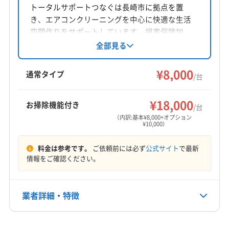
長崎県長崎市出来大工町10-4 階
トータルサポートつなぐは長崎市に拠点を置
き、エアコンクリーニングを中心に快適な生活
対応地域
空間作りをサポートしています。損害保険加
長崎市
大村市
西彼杵郡時津町
西彼杵郡長与町
入、営業時間外の相談も可能です。丁寧な作業
全部見る
と分かりやすい説明を心掛け、高齢者の生活サ
ポートにも注力。防カビ・抗菌コーティングに
営業時間
¥8,000
通常タイプ
/台
8:00〜20:00
も対応しています。
¥18,000
お掃除機能付き
定休日
/台
なし
（内訳:基本¥8,000+オプション
¥10,000）
電話番号
料金は参考です。
ご依頼前には必ず
公式サイト
で最新
080-5280-1760
情報をご確認ください。
公式HP
公式サイトを見る
業者詳細・特徴
詳細な料金表
業者情報
特徴