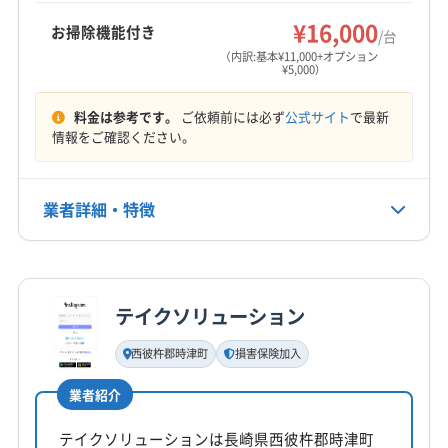
(佐賀県) 伊万里市
(佐賀県) 嬉野市
(佐賀県) 杵島郡江北町
¥16,000
お掃除機能付き
/台
営業時間
(佐賀県) 杵島郡大町町
(佐賀県) 杵島郡白石町
（内訳:基本¥11,000+オプション
¥5,000）
9:00〜17:00
(佐賀県) 佐賀市
(佐賀県) 三養基郡みやき町
(佐賀県) 三養基郡基山町
(佐賀県) 三養基郡上峰町
料金は参考です。
ご依頼前には必ず
公式サイト
で最新
定休日
(佐賀県) 鹿島市
(佐賀県) 小城市
情報をご確認ください。
年中無休
(佐賀県) 神埼郡吉野ヶ里町
(佐賀県) 神埼市
(佐賀県) 西松浦郡有田町
(佐賀県) 多久市
(佐賀県) 鳥栖市
電話番号
業者詳細・特徴
非公開
(佐賀県) 唐津市
(佐賀県) 東松浦郡玄海町
(佐賀県) 藤津郡太良町
(佐賀県) 武雄市
詳細な料金表
業者情報
特徴
公式HP
(熊本県) 阿蘇郡高森町
(熊本県) 阿蘇郡産山村
公式サイトを見る
(熊本県) 阿蘇郡小国町
(熊本県) 阿蘇郡西原村
テイクソリューション
基本情報
(熊本県) 阿蘇郡南阿蘇村
(熊本県) 阿蘇郡南小国町
代表者名
西彼杵郡時津町
損害保険加入
(熊本県) 阿蘇市
(熊本県) 葦北郡芦北町
鶴丸大介
(熊本県) 葦北郡津奈木町
(熊本県) 宇城市
(熊本県) 宇土市
業者紹介
所在地
(熊本県) 下益城郡美里町
(熊本県) 菊池郡菊陽町
佐賀県鹿島市納富分822
テイクソリューションは長崎県西彼杵郡時津町
(熊本県) 菊池郡大津町
(熊本県) 菊池市