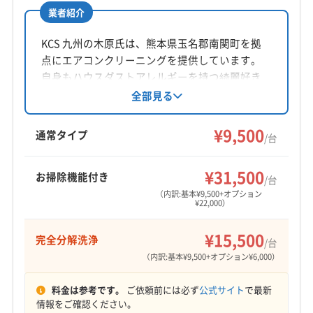
業者紹介
所在地
長崎県多良見町囲563 セジュールカコイ205
KCS 九州の木原氏は、熊本県玉名郡南関町を拠
点にエアコンクリーニングを提供しています。
対応地域
自身もハウスダストアレルギーを持つ綺麗好き
長崎市
雲仙市
佐世保市
松浦市
西海市
大村市
で、丁寧なヒアリングと動作確認、環境に配慮
全部見る
した洗浄が特徴です。損害保険加入、駐車場代
島原市
南島原市
平戸市
諫早市
西彼杵郡時津町
負担、営業時間外相談可。完全分解洗浄や防カ
¥9,500
西彼杵郡長与町
東彼杵郡川棚町
東彼杵郡東彼杵町
通常タイプ
/台
ビ抗菌コートにも対応しています。地域密着型
東彼杵郡波佐見町
南松浦郡新上五島町
北松浦郡佐々町
もっと見る
で安心のサービスを提供しています。
北松浦郡小値賀町
¥31,500
お掃除機能付き
/台
営業時間
（内訳:基本¥9,500+オプション
¥22,000）
9:00〜18:00
¥15,500
完全分解洗浄
定休日
/台
年中無休
（内訳:基本¥9,500+オプション¥6,000）
料金は参考です。
ご依頼前には必ず
公式サイト
で最新
電話番号
情報をご確認ください。
非公開