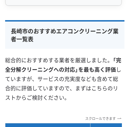
専門性・技術力 (9)
完全分解洗浄
部分クリーニング
実績10年以上
長崎市のおすすめエアコンクリーニング業
資格保有スタッフ
家庭用エアコン
業務用エアコン
者一覧表
壁掛け型
天井カセット型
お掃除機能付き
信頼性・安心感 (8)
総合的におすすめする業者を厳選しました。
「完
保証付き
アフターフォロー
女性スタッフ在籍
全分解クリーニングへの対応」を最も高く評価
し
エコ洗剤使用
アレルギー対策
ハウスダスト除去
ていますが、サービスの充実度なども含めて総
地域密着型
フランチャイズ
合的に評価していますので、まずはこちらのリ
利便性・サービス (12)
ストからご検討ください。
定額料金
複数台割引
初回割引
定期メンテナンス
当日予約可能
即日対応可能
24時間対応
土日祝日対応
スクロールできます
年末年始対応
防カビ・抗菌
消臭処理
防汚コーティング