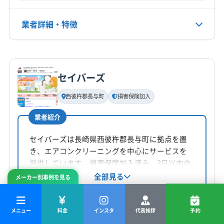
非公開
業者詳細・特徴
公式HP
公式サイトを見る
詳細な料金表
業者情報
特徴
セイバーズ
基本情報
代表者名
西彼杵郡長与町
損害保険加入
野口義孝
業者紹介
所在地
長崎県大村市鬼橋町1095-8
セイバーズは長崎県西彼杵郡長与町に拠点を置
き、エアコンクリーニングを中心にサービスを
対応地域
提供しています。損害保険加入済み。3日以内の
長崎市
雲仙市
佐世保市
大村市
島原市
諫早市
不備は無料対応。長崎市、諫早市など長崎県内
全部見る
メーカー別事例を見る
の幅広いエリアに対応しています。丁寧な作業
西彼杵郡時津町
西彼杵郡長与町
東彼杵郡川棚町
報告と多様なニーズに合わせたプランが魅力で
¥15,000
東彼杵郡東彼杵町
東彼杵郡波佐見町
(佐賀県) 嬉野市
通常タイプ
/台
す。
メニュー
料金
インスタ
代表挨拶
予約
(佐賀県) 杵島郡大町町
(佐賀県) 杵島郡白石町
もっと見る