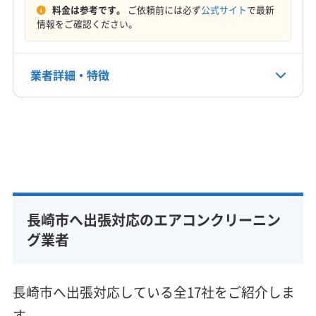
料金は参考です。
ご依頼前には必ず
公式サイト
で最新
電話番号
情報をご確認ください。
非公開
公式HP
業者詳細・特徴
公式サイトなし
詳細な料金表
業者情報
特徴
基本情報
代表者名
國分雅人
長崎市へ出張対応のエアコンクリーニン
所在地
長崎県長崎市
グ業者
対応地域
長崎市
雲仙市
西海市
大村市
諫早市
長崎市へ出張対応している全17社をご紹介しま
西彼杵郡時津町
西彼杵郡長与町
す。