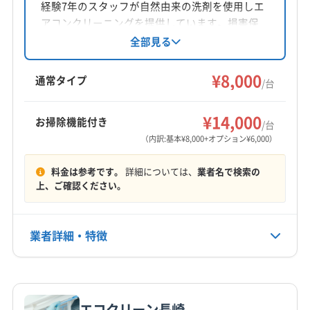
経験7年のスタッフが自然由来の洗剤を使用しエ
対応地域
アコンクリーニングを提供しています。損害保
長崎市
大村市
諫早市
西彼杵郡時津町
険加入、作業外注なしの自社スタッフ対応で、
全部見る
安心安全なサービスを心がけています。営業時
西彼杵郡長与町
間外の相談も可能です。
¥8,000
通常タイプ
/台
営業時間
9:00〜18:00
¥14,000
お掃除機能付き
/台
（内訳:基本¥8,000+オプション¥6,000）
定休日
年中無休
料金は参考です。
詳細については、
業者名で検索の
上、ご確認ください。
電話番号
非公開
業者詳細・特徴
公式HP
公式サイトなし
詳細な料金表
業者情報
特徴
エコクリーン長崎