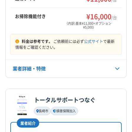
営業時間
9:00〜17:00
¥16,000
お掃除機能付き
/台
（内訳:基本¥11,000+オプション
定休日
¥5,000）
不定休
料金は参考です。
ご依頼前には必ず
公式サイト
で最新
電話番号
情報をご確認ください。
095-801-4700
公式HP
業者詳細・特徴
公式サイトを見る
詳細な料金表
業者情報
特徴
トータルサポートつなぐ
基本情報
代表者名
長崎市
損害保険加入
林田晃次
業者紹介
所在地