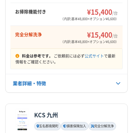
約も相談可能です。
¥15,400
お掃除機能付き
/台
（内訳:基本¥8,800+オプション¥6,600）
¥15,400
完全分解洗浄
/台
（内訳:基本¥8,800+オプション¥6,600）
料金は参考です。
ご依頼前には必ず
公式サイト
で最新
情報をご確認ください。
業者詳細・特徴
詳細な料金表
業者情報
特徴
KCS 九州
基本情報
代表者名
玉名郡南関町
損害保険加入
完全分解洗浄
宮地