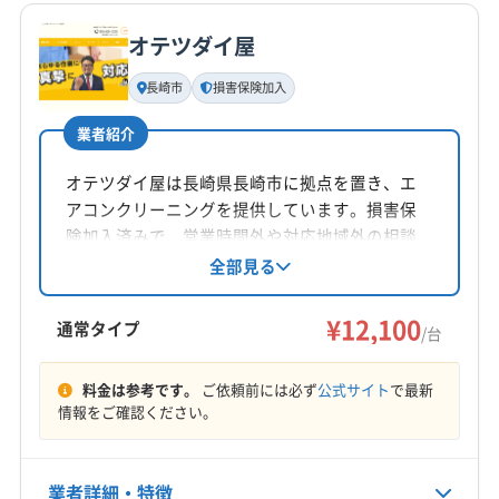
オテツダイ屋
基本情報
代表者名
長崎市
損害保険加入
瀬川翔
業者紹介
所在地
長崎県長崎市草住町5 佐藤ビル2 F
オテツダイ屋は長崎県長崎市に拠点を置き、エ
アコンクリーニングを提供しています。損害保
対応地域
険加入済みで、営業時間外や対応地域外の相談
長崎市
雲仙市
大村市
島原市
諫早市
も可能です。基本料金は一律12,100円/台。土日
全部見る
祝日も対応し、保証付きです。長崎市、諫早
西彼杵郡時津町
西彼杵郡長与町
市、大村市などでサービスを展開しています。
¥12,100
通常タイプ
/台
営業時間
08:00〜20:00
料金は参考です。
ご依頼前には必ず
公式サイト
で最新
情報をご確認ください。
定休日
年中無休
業者詳細・特徴