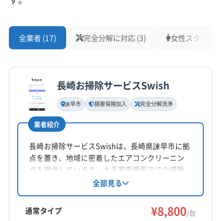
営業時間
平日10:00〜19:00 土日祝10:00〜17:00
全業者 (17)
完全分解に対応 (3)
女性スタッフ在籍
定休日
年中無休
長崎お掃除サービスSwish
電話番号
095-893-5482
諫早市
損害保険加入
完全分解洗浄
業者紹介
公式HP
公式サイトを見る
長崎お掃除サービスSwishは、長崎県諫早市に拠
点を置き、地域に密着したエアコンクリーニン
グを提供しています。大手家電量販店での経験
を持つスタッフが、丁寧な作業とわかりやすい
全部見る
説明を心掛けています。完全分解洗浄や抗菌コ
ートなどのオプションも充実。損害保険加入済
¥8,800
通常タイプ
/台
みで、万が一の際も安心です。営業時間外の予