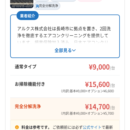
完全分解洗浄
業者紹介
アルクス株式会社は長崎市に拠点を置き、2回洗
浄を徹底するエアコンクリーニングを提供して
います。損害保険加入済み。日本エアコンクリ
ーニング協会推奨のエコ洗剤を使用し、子供や
全部見る
ペットがいる家庭でも安心です。防虫キャップ
無料取り付けサービスもあります。丁寧な作業
¥9,000
通常タイプ
/台
を心がけ、柔軟な対応が魅力です。
¥15,600
お掃除機能付き
/台
（内訳:基本¥9,000+オプション¥6,600）
¥14,700
完全分解洗浄
/台
（内訳:基本¥9,000+オプション¥5,700）
料金は参考です。
ご依頼前には必ず
公式サイト
で最新