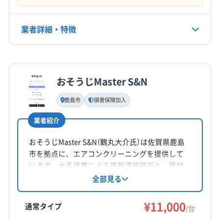
公式HP
業者詳細・特徴
公式サイトを見る
詳細な料金表
業者情報
特徴
おそうじMaster S&N
基本情報
代表者名
鹿島市
損害保険加入
木原和繁
業者紹介
所在地
熊本県玉名郡南関町
おそうじMaster S&N（鶴丸大介氏）は佐賀県鹿島
市を拠点に、エアコンクリーニングを提供して
対応地域
います。大手連携による最新清掃技術と、菌対
長崎市
佐世保市
松浦市
大村市
島原市
南島原市
策の知識を活かし、清潔で健康的な生活をサポ
全部見る
ート。損害保険加入済みです。基本料金11000円
諫早市
西彼杵郡時津町
西彼杵郡長与町
からで、複数台割引やオプションも充実。土日
¥11,000
東彼杵郡川棚町
東彼杵郡東彼杵町
東彼杵郡波佐見町
通常タイプ
/台
祝日も対応可能です。
南松浦郡新上五島町
北松浦郡佐々町
北松浦郡小値賀町
もっと見る