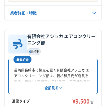
不定休
業者詳細・特徴
電話番号
095-825-2325
詳細な料金表
業者情報
特徴
公式HP
有限会社アシュカ エアコンクリー
公式サイトを見る
基本情報
ニング部
代表者名
園田
長崎市
業者紹介
所在地
長崎県長崎市魚の町3-21-3 F
長崎県長崎市に拠点を置く有限会社アシュカ エ
アコンクリーニング部は、若杉和民氏が店長を
対応地域
務め、夫婦2人で運営しています。エコ洗剤を使
長崎市
雲仙市
佐世保市
西海市
大村市
島原市
用し、防カビ・抗菌コートが無料。丁寧な作業
全部見る
南島原市
諫早市
西彼杵郡時津町
西彼杵郡長与町
で、一般社団法人日本エアコンクリーニング協
東彼杵郡川棚町
東彼杵郡東彼杵町
東彼杵郡波佐見町
会員であり、エアコンクリーニング士の認定を
¥9,500
通常タイプ
/台
受けています。
もっと見る