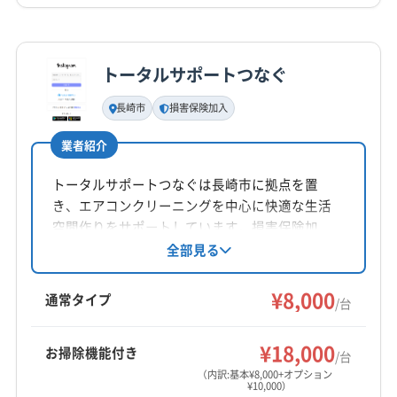
詳細な料金表
業者情報
特徴
公式HP
公式サイトを見る
トータルサポートつなぐ
基本情報
代表者名
長崎市
損害保険加入
林田晃次
業者紹介
所在地
長崎県長崎市出来大工町10-4 階
トータルサポートつなぐは長崎市に拠点を置
き、エアコンクリーニングを中心に快適な生活
対応地域
空間作りをサポートしています。損害保険加
大村市
長崎市
西彼杵郡時津町
西彼杵郡長与町
入、営業時間外の相談も可能です。丁寧な作業
全部見る
と分かりやすい説明を心掛け、高齢者の生活サ
ポートにも注力。防カビ・抗菌コーティングに
営業時間
¥8,000
通常タイプ
/台
8:00〜20:00
も対応しています。
¥18,000
お掃除機能付き
定休日
/台
なし
（内訳:基本¥8,000+オプション
¥10,000）