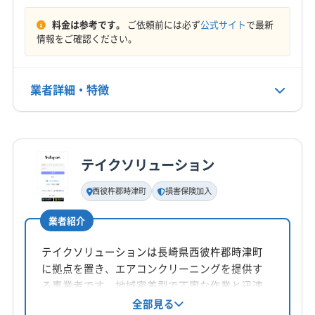
電話番号
料金は参考です。
ご依頼前には必ず
公式サイト
で最新
080-5280-1760
情報をご確認ください。
公式HP
公式サイトを見る
業者詳細・特徴
詳細な料金表
業者情報
特徴
テイクソリューション
基本情報
代表者名
西彼杵郡時津町
損害保険加入
瀬川翔
業者紹介
所在地
長崎県長崎市草住町5 佐藤ビル2 F
テイクソリューションは長崎県西彼杵郡時津町
に拠点を置き、エアコンクリーニングを提供す
対応地域
る事業者です。地域密着型で丁寧な作業と迅速
大村市
雲仙市
長崎市
島原市
諫早市
な対応を心がけ、損害保険加入済み。基本料金
全部見る