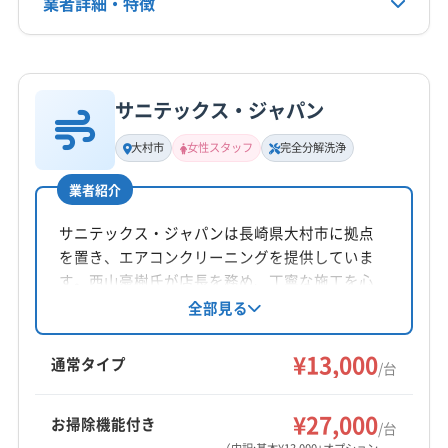
業者詳細・特徴
詳細な料金表
業者情報
特徴
サニテックス・ジャパン
基本情報
代表者名
大村市
女性スタッフ
完全分解洗浄
野口義孝
業者紹介
所在地
長崎県大村市鬼橋町1095-8
サニテックス・ジャパンは長崎県大村市に拠点
を置き、エアコンクリーニングを提供していま
対応地域
す。西山豪樹氏が店長を務め、丁寧な施工を心
大村市
雲仙市
佐世保市
長崎市
島原市
諫早市
がけています。基本料金は1台13,000円からで、
全部見る
複数台割引も利用可能です。オプションで完全
西彼杵郡時津町
西彼杵郡長与町
東彼杵郡川棚町
分解洗浄や消臭抗菌コートも対応。土日祝日も
¥13,000
東彼杵郡東彼杵町
東彼杵郡波佐見町
(佐賀県) 嬉野市
通常タイプ
/台
営業しており、女性スタッフも在籍していま
(佐賀県) 杵島郡大町町
(佐賀県) 杵島郡白石町
もっと見る
す。
(佐賀県) 鹿島市
(佐賀県) 西松浦郡有田町
(佐賀県) 武雄市
¥27,000
お掃除機能付き
/台
営業時間