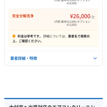
（内訳:基本¥13,000+オプション
¥14,000）
9:00〜18:00
¥26,000
完全分解洗浄
定休日
/台
不定休
（内訳:基本¥13,000+オプション
¥13,000）
電話番号
料金は参考です。
詳細については、
業者名で検索の
0957-56-8208
上、ご確認ください。
公式HP
公式サイトを見る
業者詳細・特徴
詳細な料金表
業者情報
特徴
基本情報
代表者名
西山豪樹
所在地