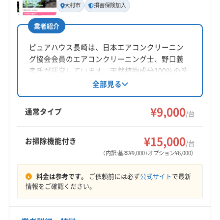
大村市
損害保険加入
業者紹介
ピュアハウス長崎は、日本エアコンクリーニン
グ協会会員のエアコンクリーニング士、野口義
孝氏が運営しています。天然植物成分100％の洗
剤「天使の松」を使用し、エアコンを丁寧にクリ
全部見る
ーニング。損害保険加入済みで、万が一の際も
安心です。営業時間外や対応地域外の相談も可
¥9,000
通常タイプ
/台
能です。
¥15,000
お掃除機能付き
/台
（内訳:基本¥9,000+オプション¥6,000）
料金は参考です。
ご依頼前には必ず
公式サイト
で最新
情報をご確認ください。