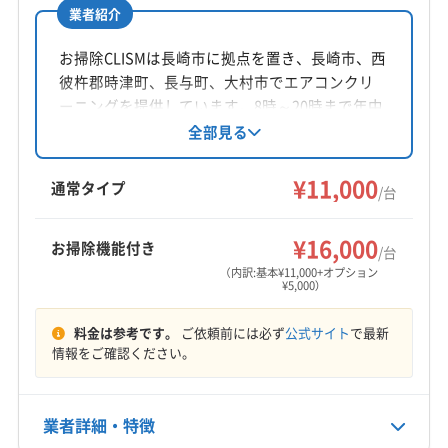
業者紹介
(福岡県) 福岡市早良区
(福岡県) 福岡市中央区
所在地
佐賀県鹿島市納富分822
(福岡県) 福岡市東区
(福岡県) 福岡市南区
お掃除CLISMは長崎市に拠点を置き、長崎市、西
(福岡県) 福岡市博多区
(福岡県) 柳川市
彼杵郡時津町、長与町、大村市でエアコンクリ
対応地域
ーニングを提供しています。8時～20時まで年中
大村市
佐世保市
長崎市
諫早市
(佐賀県) 伊万里市
無休で対応し、損害保険に加入済み。基本料金
全部見る
11,000円からで複数台割引があります。防カビ・
(佐賀県) 嬉野市
(佐賀県) 杵島郡江北町
抗菌コーティングにも対応しています。
¥11,000
(佐賀県) 杵島郡大町町
(佐賀県) 杵島郡白石町
通常タイプ
/台
(佐賀県) 佐賀市
(佐賀県) 三養基郡みやき町
もっと見る
(佐賀県) 三養基郡基山町
(佐賀県) 三養基郡上峰町
¥16,000
お掃除機能付き
/台
営業時間
(佐賀県) 鹿島市
(佐賀県) 小城市
（内訳:基本¥11,000+オプション
¥5,000）
8:00〜20:00
(佐賀県) 神埼郡吉野ヶ里町
(佐賀県) 神埼市
(佐賀県) 西松浦郡有田町
(佐賀県) 多久市
(佐賀県) 鳥栖市
料金は参考です。
ご依頼前には必ず
公式サイト
で最新
定休日
(佐賀県) 唐津市
(佐賀県) 東松浦郡玄海町
情報をご確認ください。
年中無休
(佐賀県) 藤津郡太良町
(佐賀県) 武雄市
電話番号
業者詳細・特徴
非公開