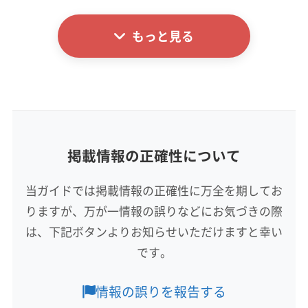
詳細な料金表
業者情報
特徴
公式HP
もっと見る
公式サイトを見る
基本情報
代表者名
園田
所在地
長崎県長崎市魚の町3-21-3 F
掲載情報の正確性について
対応地域
大村市
雲仙市
佐世保市
西海市
長崎市
島原市
当ガイドでは掲載情報の正確性に万全を期してお
南島原市
諫早市
西彼杵郡時津町
西彼杵郡長与町
りますが、万が一情報の誤りなどにお気づきの際
東彼杵郡川棚町
東彼杵郡東彼杵町
東彼杵郡波佐見町
は、下記ボタンよりお知らせいただけますと幸い
もっと見る
です。
営業時間
7:30〜18:00
情報の誤りを報告する