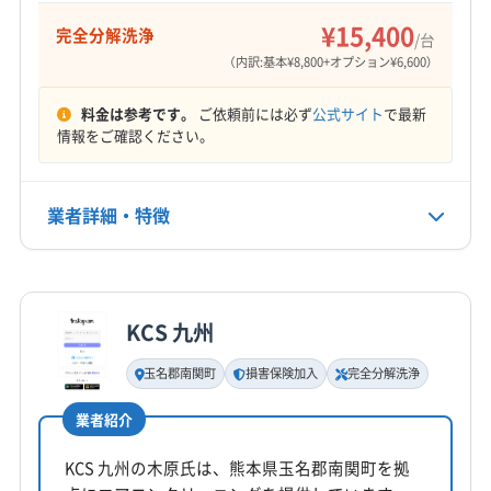
不定休
¥15,400
完全分解洗浄
/台
電話番号
（内訳:基本¥8,800+オプション¥6,600）
095-801-4700
料金は参考です。
ご依頼前には必ず
公式サイト
で最新
情報をご確認ください。
公式HP
公式サイトを見る
業者詳細・特徴
詳細な料金表
業者情報
特徴
KCS 九州
基本情報
代表者名
玉名郡南関町
損害保険加入
完全分解洗浄
宮地
業者紹介
所在地
長崎県多良見町囲563 セジュールカコイ205
KCS 九州の木原氏は、熊本県玉名郡南関町を拠