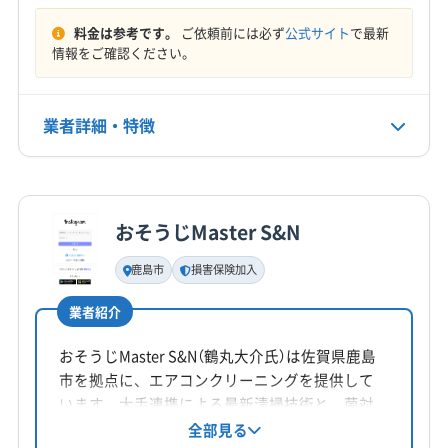
(佐賀県) 三養基郡基山町
(佐賀県) 三養基郡上峰町
料金は参考です。
ご依頼前には必ず
公式サイト
で最新
定休日
(佐賀県) 鹿島市
(佐賀県) 小城市
情報をご確認ください。
年中無休
(佐賀県) 神埼郡吉野ヶ里町
(佐賀県) 神埼市
(佐賀県) 西松浦郡有田町
(佐賀県) 多久市
(佐賀県) 鳥栖市
電話番号
業者詳細・特徴
非公開
(佐賀県) 唐津市
(佐賀県) 東松浦郡玄海町
(佐賀県) 藤津郡太良町
(佐賀県) 武雄市
詳細な料金表
業者情報
特徴
公式HP
(熊本県) 阿蘇郡高森町
(熊本県) 阿蘇郡産山村
公式サイトを見る
(熊本県) 阿蘇郡小国町
(熊本県) 阿蘇郡西原村
おそうじMaster S&N
基本情報
(熊本県) 阿蘇郡南阿蘇村
(熊本県) 阿蘇郡南小国町
代表者名
鹿島市
損害保険加入
(熊本県) 阿蘇市
(熊本県) 葦北郡芦北町
山口隆宏
(熊本県) 葦北郡津奈木町
(熊本県) 宇城市
(熊本県) 宇土市
業者紹介
所在地
(熊本県) 下益城郡美里町
(熊本県) 菊池郡菊陽町
長崎県東彼杵郡波佐見町
おそうじMaster S&N（鶴丸大介氏）は佐賀県鹿島
(熊本県) 菊池郡大津町
(熊本県) 菊池市
市を拠点に、エアコンクリーニングを提供して
(熊本県) 球磨郡あさぎり町
(熊本県) 球磨郡球磨村
対応地域
います。大手連携による最新清掃技術と、菌対
(熊本県) 球磨郡錦町
(熊本県) 球磨郡五木村
大村市
佐世保市
東彼杵郡川棚町
東彼杵郡東彼杵町
策の知識を活かし、清潔で健康的な生活をサポ
全部見る
(熊本県) 球磨郡山江村
(熊本県) 球磨郡水上村