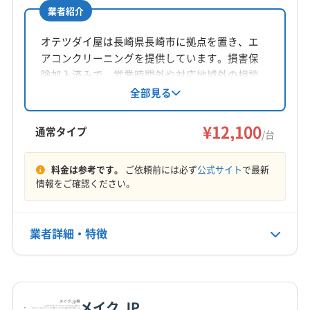
業者紹介
所在地
長崎県西彼杵郡時津町久留里郷1086
オテツダイ屋は長崎県長崎市に拠点を置き、エ
アコンクリーニングを提供しています。損害保
対応地域
険加入済みで、営業時間外や対応地域外の相談
大村市
長崎市
諫早市
西彼杵郡時津町
も可能です。基本料金は一律12,100円/台。土日
全部見る
祝日も対応し、保証付きです。長崎市、諫早
西彼杵郡長与町
市、大村市などでサービスを展開しています。
¥12,100
通常タイプ
/台
営業時間
9:00〜17:00
料金は参考です。
ご依頼前には必ず
公式サイト
で最新
情報をご確認ください。
定休日
年中無休
業者詳細・特徴
電話番号
非公開
詳細な料金表
業者情報
特徴
公式HP
メイク.JP
公式サイトを見る