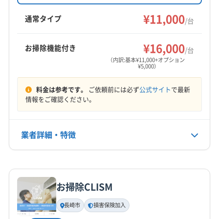
ート。損害保険加入済みです。基本料金11000円
東彼杵郡波佐見町
北松浦郡佐々町
(佐賀県) 伊万里市
(熊本県) 球磨郡相良村
(熊本県) 球磨郡多良木町
からで、複数台割引やオプションも充実。土日
¥11,000
(佐賀県) 嬉野市
(佐賀県) 佐賀市
(佐賀県) 鹿島市
通常タイプ
/台
祝日も対応可能です。
(熊本県) 球磨郡湯前町
(熊本県) 玉名郡玉東町
(佐賀県) 西松浦郡有田町
(佐賀県) 唐津市
もっと見る
(熊本県) 玉名郡長洲町
(熊本県) 玉名郡南関町
(佐賀県) 藤津郡太良町
(佐賀県) 武雄市
¥16,000
お掃除機能付き
/台
(熊本県) 玉名郡和水町
(熊本県) 玉名市
営業時間
（内訳:基本¥11,000+オプション
(熊本県) 熊本市西区
(熊本県) 熊本市中央区
¥5,000）
9:00〜17:00
(熊本県) 熊本市東区
(熊本県) 熊本市南区
料金は参考です。
ご依頼前には必ず
公式サイト
で最新
定休日
(熊本県) 熊本市北区
(熊本県) 荒尾市
(熊本県) 合志市
情報をご確認ください。
年中無休
(熊本県) 山鹿市
(熊本県) 上益城郡益城町
(熊本県) 上益城郡嘉島町
(熊本県) 上益城郡御船町
電話番号
業者詳細・特徴
(熊本県) 上益城郡甲佐町
(熊本県) 上益城郡山都町
080-8049-5459
(熊本県) 上天草市
(熊本県) 人吉市
(熊本県) 水俣市
詳細な料金表
業者情報
特徴
(熊本県) 天草郡苓北町
(熊本県) 天草市
公式HP
公式サイトを見る
(熊本県) 八代郡氷川町
(熊本県) 八代市
(福岡県) みやま市
お掃除CLISM
(福岡県) 久留米市
(福岡県) 太宰府市
(福岡県) 大牟田市
基本情報
代表者名
(福岡県) 八女郡広川町
(福岡県) 八女市
長崎市
損害保険加入
鶴丸大介
(福岡県) 福岡市城南区
(福岡県) 福岡市西区