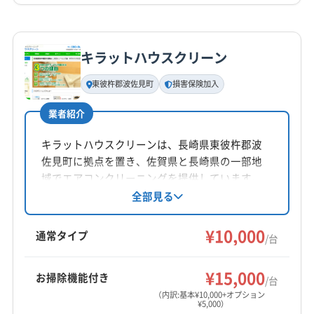
詳細な料金表
業者情報
特徴
キラットハウスクリーン
基本情報
代表者名
東彼杵郡波佐見町
損害保険加入
木原和繁
業者紹介
所在地
熊本県玉名郡南関町
キラットハウスクリーンは、長崎県東彼杵郡波
佐見町に拠点を置き、佐賀県と長崎県の一部地
対応地域
域でエアコンクリーニングを提供しています。
大村市
佐世保市
松浦市
長崎市
島原市
南島原市
損害保険加入済みで、土日祝日も対応可能。天
全部見る
然洗剤を使用し、防カビ・抗菌コーティングに
諫早市
西彼杵郡時津町
西彼杵郡長与町
も対応しています。作業や仕上がりに不満があ
¥10,000
東彼杵郡川棚町
東彼杵郡東彼杵町
東彼杵郡波佐見町
通常タイプ
/台
る場合は無料で追加対応も可能です。
南松浦郡新上五島町
北松浦郡佐々町
北松浦郡小値賀町
もっと見る
(佐賀県) 伊万里市
(佐賀県) 嬉野市
(佐賀県) 杵島郡江北町
¥15,000
お掃除機能付き
/台
営業時間
(佐賀県) 杵島郡大町町
(佐賀県) 杵島郡白石町
（内訳:基本¥10,000+オプション
¥5,000）
9:00〜17:00
(佐賀県) 佐賀市
(佐賀県) 三養基郡みやき町