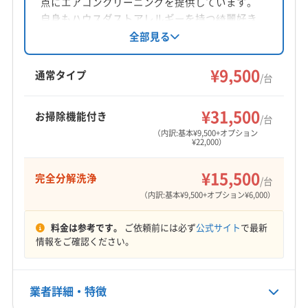
点にエアコンクリーニングを提供しています。
対応地域
自身もハウスダストアレルギーを持つ綺麗好き
大村市
雲仙市
佐世保市
松浦市
西海市
長崎市
で、丁寧なヒアリングと動作確認、環境に配慮
全部見る
した洗浄が特徴です。損害保険加入、駐車場代
島原市
南島原市
平戸市
諫早市
西彼杵郡時津町
負担、営業時間外相談可。完全分解洗浄や防カ
¥9,500
西彼杵郡長与町
東彼杵郡川棚町
東彼杵郡東彼杵町
通常タイプ
/台
ビ抗菌コートにも対応しています。地域密着型
東彼杵郡波佐見町
南松浦郡新上五島町
北松浦郡佐々町
もっと見る
で安心のサービスを提供しています。
北松浦郡小値賀町
¥31,500
お掃除機能付き
/台
営業時間
（内訳:基本¥9,500+オプション
¥22,000）
9:00〜18:00
¥15,500
完全分解洗浄
定休日
/台
年中無休
（内訳:基本¥9,500+オプション¥6,000）
料金は参考です。
ご依頼前には必ず
公式サイト
で最新
電話番号
情報をご確認ください。
非公開
公式HP
業者詳細・特徴
公式サイトを見る