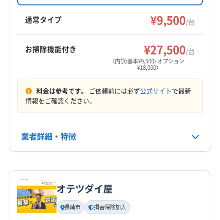
9500円からで、複数台割引やオプションサービ
西彼杵郡時津町
西彼杵郡長与町
スも充実。土日祝日対応、保証付きです。
¥9,500
通常タイプ
/台
営業時間
08:00〜20:00
¥27,500
お掃除機能付き
/台
（内訳:基本¥9,500+オプション
定休日
¥18,000）
年中無休
料金は参考です。
ご依頼前には必ず
公式サイト
で最新
電話番号
情報をご確認ください。
非公開
公式HP
業者詳細・特徴
公式サイトを見る
詳細な料金表
業者情報
特徴
オテツダイ屋
基本情報
代表者名
長崎市
損害保険加入
江藤