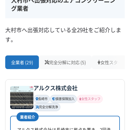
大村市へ出張対応のエアコンクリーニン
長崎県大村市
グ業者
対応地域
大村市
雲仙市
佐世保市
松浦市
西海市
長崎市
大村市へ出張対応している全29社をご紹介しま
島原市
南島原市
平戸市
諫早市
西彼杵郡時津町
す。
西彼杵郡長与町
東彼杵郡川棚町
東彼杵郡東彼杵町
東彼杵郡波佐見町
北松浦郡佐々町
(佐賀県) 伊万里市
もっと見る
(佐賀県) 嬉野市
(佐賀県) 杵島郡江北町
全業者 (29)
完全分解に対応 (5)
女性スタッフ在籍
営業時間
(佐賀県) 杵島郡大町町
(佐賀県) 杵島郡白石町
9:00〜20:00
(佐賀県) 佐賀市
(佐賀県) 鹿島市
(佐賀県) 小城市
(佐賀県) 西松浦郡有田町
(佐賀県) 多久市
アルクス株式会社
定休日
(佐賀県) 藤津郡太良町
(佐賀県) 武雄市
年中無休
長崎市
損害保険加入
女性スタッフ
完全分解洗浄
電話番号
非公開
業者紹介
アルクス株式会社は長崎市に拠点を置き、2回洗