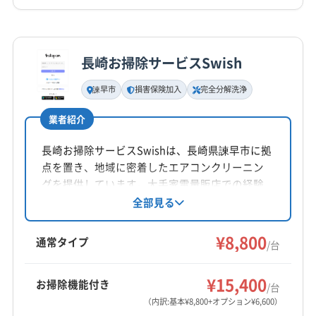
詳細な料金表
業者情報
特徴
長崎お掃除サービスSwish
基本情報
代表者名
諫早市
損害保険加入
完全分解洗浄
上本直樹
業者紹介
所在地
長崎県長崎市田中町280-242 F
長崎お掃除サービスSwishは、長崎県諫早市に拠
点を置き、地域に密着したエアコンクリーニン
対応地域
グを提供しています。大手家電量販店での経験
大村市
長崎市
諫早市
西彼杵郡時津町
を持つスタッフが、丁寧な作業とわかりやすい
全部見る
説明を心掛けています。完全分解洗浄や抗菌コ
西彼杵郡長与町
東彼杵郡東彼杵町
東彼杵郡波佐見町
ートなどのオプションも充実。損害保険加入済
¥8,800
通常タイプ
/台
みで、万が一の際も安心です。営業時間外の予
営業時間
約も相談可能です。
9:00〜17:00
¥15,400
お掃除機能付き
/台
（内訳:基本¥8,800+オプション¥6,600）
定休日