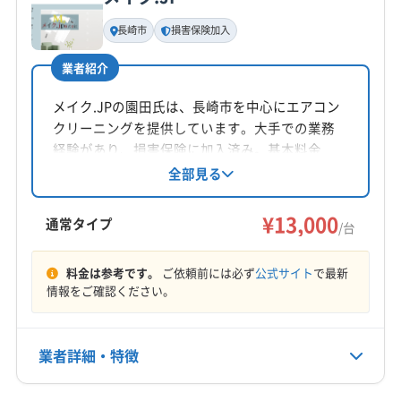
基本情報
代表者名
長崎市
損害保険加入
非公開
業者紹介
所在地
長崎県長崎市松が枝町5-35 丸田屋ビル2 F
メイク.JPの園田氏は、長崎市を中心にエアコン
クリーニングを提供しています。大手での業務
対応地域
経験があり、損害保険に加入済み。基本料金
大村市
長崎市
諫早市
西彼杵郡時津町
13,000円からで、複数台割引があります。平日
全部見る
7:30〜18:00、土日祝も営業（日曜は相談可）。匠
西彼杵郡長与町
の技術で、住まいの悩みを解決します。
¥13,000
通常タイプ
/台
営業時間
8:00〜20:00
料金は参考です。
ご依頼前には必ず
公式サイト
で最新
情報をご確認ください。
定休日
不定休
業者詳細・特徴
電話番号
095-825-2325