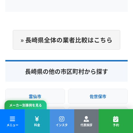
定休日
日
電話番号
0120-993-091
» 長崎県全体の業者比較はこちら
公式HP
公式サイトを見る
長崎県の他の市区町村から探す
雲仙市
佐世保市
メーカー別事例を見る
松浦市
西海市
メニュー
料金
インスタ
代表挨拶
予約
大村市
長崎市