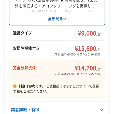
公式HP
浄を徹底するエアコンクリーニングを提供して
公式サイトなし
います。損害保険加入済み。日本エアコンクリ
ーニング協会推奨のエコ洗剤を使用し、子供や
全部見る
ペットがいる家庭でも安心です。防虫キャップ
無料取り付けサービスもあります。丁寧な作業
¥9,000
通常タイプ
/台
を心がけ、柔軟な対応が魅力です。
¥15,600
お掃除機能付き
/台
（内訳:基本¥9,000+オプション¥6,600）
¥14,700
完全分解洗浄
/台
（内訳:基本¥9,000+オプション¥5,700）
料金は参考です。
ご依頼前には必ず
公式サイト
で最新
情報をご確認ください。
業者詳細・特徴