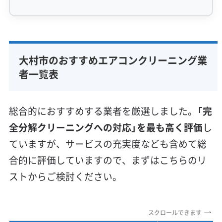
専門性・技術力 (9)
完全分解洗浄
部分クリーニング
実績10年以上
大村市のおすすめエアコンクリーニング業
資格保有スタッフ
家庭用エアコン
業務用エアコン
者一覧表
壁掛け型
天井カセット型
お掃除機能付き
信頼性・安心感 (8)
総合的におすすめする業者を厳選しました。
「完
保証付き
アフターフォロー
女性スタッフ在籍
全分解クリーニングへの対応」を最も高く評価
し
エコ洗剤使用
アレルギー対策
ハウスダスト除去
ていますが、サービスの充実度なども含めて総
地域密着型
フランチャイズ
合的に評価していますので、まずはこちらのリ
利便性・サービス (12)
ストからご検討ください。
定額料金
複数台割引
初回割引
定期メンテナンス
当日予約可能
即日対応可能
24時間対応
土日祝日対応
スクロールできます
年末年始対応
防カビ・抗菌
消臭処理
防汚コーティング