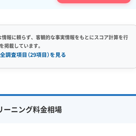
な情報に頼らず、客観的な事実情報をもとにスコア計算を行
を掲載しています。
全調査項目（29項目）を見る
感 (8)
利便性・サービス (12)
アフターフォロー
定額料金
複数台割引
初回割引
フ在籍
エコ洗剤使用
定期メンテナンス
当日予約可能
リーニング料金相場
対策
ハウスダスト除去
即日対応可能
24時間対応
フランチャイズ
土日祝日対応
年末年始対応
防カビ・抗菌
消臭処理