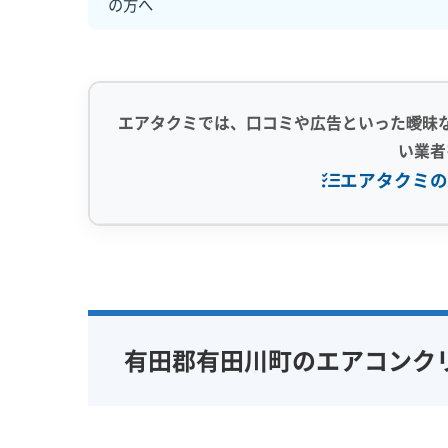
の方へ
エアタクミでは、口コミや広告といった曖昧
い業者
エアタクミの
専門性・技術力 (9)
信頼性・安心
完全分解洗浄
部分クリーニング
保証付き
実績10年以上
資格保有スタッフ
女性スタッ
有田郡有田川町のエアコンク
家庭用エアコン
業務用エアコン
アレルギー
壁掛け型
天井カセット型
地域密着型
お掃除機能付き