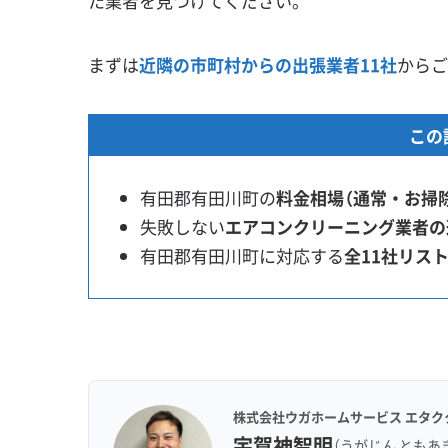
た業者を見つけてください。
まずは
近隣の市町村からの出張業者11社
からご
この
有田郡有田川町の
料金相場（通常・お掃
失敗しない
エアコンクリーニング業者の
有田郡有田川町に対応する
全11社リス
株式会社ウガホームサービス エタク
宇賀神智明
（うがじん ともあ