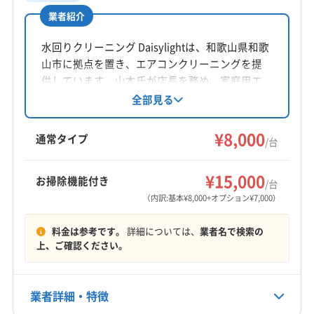
業者紹介
所在地
大阪府堺市堺区南半町西1-1-21-406
水回りクリーニング Daisylightは、和歌山県和歌
山市に拠点を置き、エアコンクリーニングを提
対応地域
供しています。山本氏が店長を務め、家庭用エ
東牟婁郡那智勝浦町
海南市
岩出市
紀の川市
アコンを中心に、丁寧な作業と顧客満足を重
全部見る
視。土日祝日も対応可能で、防カビ・抗菌コー
橋本市
御坊市
新宮市
田辺市
有田市
和歌山市
ティングも提供しています。
¥8,000
伊都郡かつらぎ町
伊都郡九度山町
伊都郡高野町
通常タイプ
/台
海草郡紀美野町
西牟婁郡すさみ町
西牟婁郡上富田町
もっと見る
西牟婁郡白浜町
東牟婁郡串本町
東牟婁郡古座川町
¥15,000
お掃除機能付き
/台
営業時間
東牟婁郡太地町
東牟婁郡北山村
日高郡みなべ町
（内訳:基本¥8,000+オプション¥7,000）
9:00〜18:00
日高郡印南町
日高郡日高川町
日高郡日高町
料金は参考です。
詳細については、
業者名で検索の
日高郡美浜町
日高郡由良町
有田郡広川町
定休日
上、ご確認ください。
有田郡湯浅町
有田郡有田川町
(京都府) 綾部市
なし
(京都府) 宇治市
(京都府) 乙訓郡大山崎町
(京都府) 亀岡市
(京都府) 久世郡久御山町
(京都府) 宮津市
業者詳細・特徴
電話番号
0722-56-4281
(京都府) 京丹後市
(京都府) 京田辺市