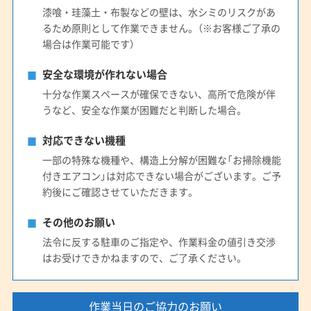
(大阪府) 大阪市淀川区
(大阪府) 大阪市浪速区
漆喰・珪藻土・布製などの壁は、水シミのリスクがあ
(大阪府) 大東市
(大阪府) 池田市
(大阪府) 東大阪市
るため原則として作業できません。（※お客様ご了承の
(大阪府) 藤井寺市
(大阪府) 南河内郡河南町
場合は作業可能です）
(大阪府) 南河内郡千早赤阪村
(大阪府) 南河内郡太子町
安全な環境が作れない場合
(大阪府) 柏原市
(大阪府) 八尾市
(大阪府) 富田林市
十分な作業スペースが確保できない、高所で危険が伴
(大阪府) 豊中市
(大阪府) 豊能郡能勢町
うなど、安全な作業が困難だと判断した場合。
(大阪府) 豊能郡豊能町
(大阪府) 枚方市
(大阪府) 箕面市
(大阪府) 門真市
(大阪府) 和泉市
(奈良県) 磯城郡三宅町
対応できない機種
(奈良県) 磯城郡川西町
(奈良県) 磯城郡田原本町
一部の特殊な機種や、構造上分解が困難な「お掃除機能
付きエアコン」は対応できない場合がございます。ご予
(奈良県) 宇陀郡御杖村
(奈良県) 宇陀郡曽爾村
約後にご確認させていただきます。
(奈良県) 宇陀市
(奈良県) 橿原市
(奈良県) 葛城市
(奈良県) 吉野郡下市町
(奈良県) 吉野郡下北山村
その他のお願い
(奈良県) 吉野郡吉野町
(奈良県) 吉野郡黒滝村
法令に反する駐車のご指定や、作業料金の値引き交渉
(奈良県) 吉野郡十津川村
(奈良県) 吉野郡上北山村
はお受けできかねますので、ご了承ください。
(奈良県) 吉野郡川上村
(奈良県) 吉野郡大淀町
(奈良県) 吉野郡天川村
(奈良県) 吉野郡東吉野村
作業当日のご協力のお願い