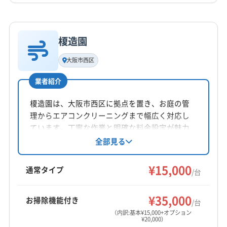
(京都府) 京都市右京区
(京都府) 京都市下京区
詳細な料金表
業者情報
特徴
公式HP
(京都府) 京都市左京区
(京都府) 京都市山科区
公式サイトを見る
榎造園
(京都府) 京都市上京区
(京都府) 京都市西京区
基本情報
代表者名
(京都府) 京都市中京区
(京都府) 京都市東山区
大阪市西区
山本知彦
(京都府) 京都市南区
(京都府) 京都市伏見区
業者紹介
(京都府) 京都市北区
(京都府) 向日市
(京都府) 城陽市
所在地
(京都府) 船井郡京丹波町
(京都府) 相楽郡笠置町
和歌山県湊583-14
榎造園は、大阪市西区に拠点を置き、お庭の管
(京都府) 相楽郡精華町
(京都府) 相楽郡南山城村
理からエアコンクリーニングまで幅広く対応し
対応地域
(京都府) 相楽郡和束町
(京都府) 長岡京市
ています。丁寧な作業と明確な料金設定が魅力
東牟婁郡那智勝浦町
海南市
岩出市
紀の川市
で、家庭用エアコンの分解洗浄や防カビ抗菌コ
全部見る
(京都府) 綴喜郡井手町
(京都府) 綴喜郡宇治田原町
ートも実施。土日祝日も対応可能で、大阪府、
橋本市
御坊市
新宮市
田辺市
有田市
和歌山市
(京都府) 南丹市
(京都府) 八幡市
(京都府) 舞鶴市
京都府、兵庫県、奈良県、和歌山県、三重県、
¥15,000
伊都郡かつらぎ町
伊都郡九度山町
伊都郡高野町
通常タイプ
(京都府) 福知山市
(京都府) 木津川市
/台
滋賀県の広範囲に出張費無料で対応します。
海草郡紀美野町
西牟婁郡すさみ町
西牟婁郡上富田町
(京都府) 与謝郡伊根町
(京都府) 与謝郡与謝野町
もっと見る
西牟婁郡白浜町
東牟婁郡串本町
東牟婁郡古座川町
¥35,000
(兵庫県) 芦屋市
(兵庫県) 伊丹市
(兵庫県) 神戸市須磨区
お掃除機能付き
/台
営業時間
東牟婁郡太地町
東牟婁郡北山村
日高郡みなべ町
(兵庫県) 神戸市垂水区
(兵庫県) 神戸市西区
（内訳:基本¥15,000+オプション
¥20,000）
9:00〜18:00
日高郡印南町
日高郡日高川町
日高郡日高町
(兵庫県) 神戸市中央区
(兵庫県) 神戸市長田区