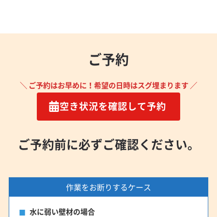
(大阪府) 寝屋川市
(大阪府) 吹田市
(大阪府) 摂津市
(大阪府) 泉佐野市
(大阪府) 泉大津市
(大阪府) 泉南郡熊取町
(大阪府) 泉南郡田尻町
(大阪府) 泉南郡岬町
(大阪府) 泉南市
ご予約
(大阪府) 泉北郡忠岡町
(大阪府) 大阪狭山市
(大阪府) 大阪市阿倍野区
(大阪府) 大阪市旭区
(大阪府) 大阪市港区
(大阪府) 大阪市此花区
＼ ご予約はお早めに！希望の日時はスグ埋まります ／
(大阪府) 大阪市住吉区
(大阪府) 大阪市住之江区
空き状況を確認して予約
(大阪府) 大阪市城東区
(大阪府) 大阪市生野区
(大阪府) 大阪市西区
(大阪府) 大阪市西成区
(大阪府) 大阪市西淀川区
(大阪府) 大阪市大正区
ご予約前に必ずご確認ください。
(大阪府) 大阪市中央区
(大阪府) 大阪市鶴見区
(大阪府) 大阪市天王寺区
(大阪府) 大阪市都島区
(大阪府) 大阪市東住吉区
(大阪府) 大阪市東成区
作業をお断りするケース
(大阪府) 大阪市東淀川区
(大阪府) 大阪市福島区
(大阪府) 大阪市平野区
(大阪府) 大阪市北区
水に弱い壁材の場合