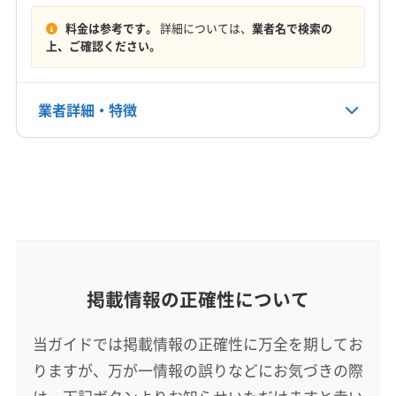
日高郡美浜町
日高郡由良町
有田郡広川町
(兵庫県) 神戸市東灘区
(兵庫県) 神戸市灘区
料金は参考です。
詳細については、
業者名で検索の
定休日
有田郡湯浅町
有田郡有田川町
(大阪府) 貝塚市
上、ご確認ください。
(兵庫県) 神戸市兵庫区
(兵庫県) 神戸市北区
年中無休
(大阪府) 岸和田市
(大阪府) 阪南市
(大阪府) 泉佐野市
(兵庫県) 宝塚市
(大阪府) 茨木市
(大阪府) 羽曳野市
(大阪府) 泉南郡熊取町
(大阪府) 泉南郡田尻町
(大阪府) 河内長野市
(大阪府) 貝塚市
(大阪府) 岸和田市
電話番号
業者詳細・特徴
非公開
(大阪府) 泉南郡岬町
(大阪府) 泉南市
(大阪府) 交野市
(大阪府) 高石市
(大阪府) 高槻市
(大阪府) 阪南市
(大阪府) 堺市堺区
(大阪府) 堺市西区
詳細な料金表
業者情報
特徴
公式HP
(大阪府) 堺市中区
(大阪府) 堺市東区
(大阪府) 堺市南区
公式サイトなし
(大阪府) 堺市美原区
(大阪府) 堺市北区
基本情報
(大阪府) 三島郡島本町
(大阪府) 四條畷市
(大阪府) 守口市
代表者名
吉川光
(大阪府) 松原市
(大阪府) 寝屋川市
(大阪府) 吹田市
(大阪府) 摂津市
(大阪府) 泉佐野市
(大阪府) 泉大津市
所在地
掲載情報の正確性について
(大阪府) 泉南郡熊取町
(大阪府) 泉南郡田尻町
大阪府大阪市西区南堀江1-11-1 三共四ツ橋ビル4 F
(大阪府) 泉南郡岬町
(大阪府) 泉南市
当ガイドでは掲載情報の正確性に万全を期してお
(大阪府) 泉北郡忠岡町
(大阪府) 大阪狭山市
対応地域
りますが、万が一情報の誤りなどにお気づきの際
(大阪府) 大阪市阿倍野区
(大阪府) 大阪市旭区
東牟婁郡那智勝浦町
海南市
岩出市
紀の川市
(大阪府) 大阪市港区
(大阪府) 大阪市此花区