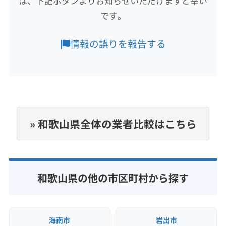
は、下記ボタンよりお知らせいただけますと幸い
橋本市
御坊市
新宮市
田辺市
有田市
和歌山市
(大阪府) 大阪市住吉区
(大阪府) 大阪市住之江区
です。
伊都郡かつらぎ町
伊都郡九度山町
伊都郡高野町
(大阪府) 大阪市城東区
(大阪府) 大阪市生野区
海草郡紀美野町
西牟婁郡すさみ町
西牟婁郡上富田町
もっと見る
(大阪府) 大阪市西区
(大阪府) 大阪市西成区
情報の誤りを報告する
西牟婁郡白浜町
東牟婁郡串本町
東牟婁郡古座川町
(大阪府) 大阪市西淀川区
(大阪府) 大阪市大正区
営業時間
東牟婁郡太地町
東牟婁郡北山村
日高郡みなべ町
(大阪府) 大阪市中央区
(大阪府) 大阪市鶴見区
9:00〜18:00
日高郡印南町
日高郡日高川町
日高郡日高町
(大阪府) 大阪市天王寺区
(大阪府) 大阪市都島区
日高郡美浜町
日高郡由良町
有田郡広川町
定休日
(大阪府) 大阪市東住吉区
(大阪府) 大阪市東成区
有田郡湯浅町
有田郡有田川町
(三重県) 名張市
なし
(大阪府) 大阪市東淀川区
(大阪府) 大阪市福島区
(京都府) 綾部市
(京都府) 宇治市
(京都府) 乙訓郡大山崎町
» 和歌山県全体の業者比較はこちら
(大阪府) 大阪市平野区
(大阪府) 大阪市北区
(京都府) 久世郡久御山町
(京都府) 京田辺市
電話番号
(大阪府) 大阪市淀川区
(大阪府) 大阪市浪速区
非公開
(京都府) 京都市右京区
(京都府) 京都市下京区
(大阪府) 大東市
(大阪府) 池田市
(大阪府) 東大阪市
(京都府) 京都市左京区
(京都府) 京都市山科区
公式HP
(大阪府) 藤井寺市
(大阪府) 南河内郡河南町
(京都府) 京都市上京区
(京都府) 京都市西京区
和歌山県の他の市区町村から探す
公式サイトなし
(大阪府) 南河内郡千早赤阪村
(大阪府) 南河内郡太子町
(京都府) 京都市中京区
(京都府) 京都市東山区
(大阪府) 柏原市
(大阪府) 八尾市
(大阪府) 富田林市
(京都府) 京都市南区
(京都府) 京都市伏見区
(大阪府) 豊中市
(大阪府) 豊能郡能勢町
(京都府) 京都市北区
(京都府) 向日市
(京都府) 城陽市
海南市
岩出市
(大阪府) 豊能郡豊能町
(大阪府) 枚方市
(大阪府) 箕面市