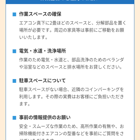
(奈良県) 吉野郡野迫川村
(奈良県) 五條市
(奈良県) 御所市
(奈良県) 香芝市
(奈良県) 高市郡高取町
作業スペースの確保
(奈良県) 高市郡明日香村
(奈良県) 桜井市
エアコン真下に2畳ほどのスペースと、分解部品を置く
(奈良県) 山辺郡山添村
(奈良県) 生駒郡安堵町
場所が必要です。周辺の家具等は事前にご移動をお願
(奈良県) 生駒郡三郷町
(奈良県) 生駒郡斑鳩町
いいたします。
(奈良県) 生駒郡平群町
(奈良県) 生駒市
電気・水道・洗浄場所
(奈良県) 大和郡山市
(奈良県) 大和高田市
(奈良県) 天理市
作業のため電気・水道と、部品洗浄のためのベランダ
(奈良県) 奈良市
(奈良県) 北葛城郡王寺町
や浴室などのスペースと排水場所をお貸しください。
(奈良県) 北葛城郡河合町
(奈良県) 北葛城郡広陵町
駐車スペースについて
(奈良県) 北葛城郡上牧町
(滋賀県) 守山市
(滋賀県) 草津市
(滋賀県) 大津市
駐車スペースがない場合、近隣のコインパーキングを
利用します。その際の実費はお客様にご負担いただき
ます。
事前の情報提供のお願い
安全・スムーズな作業のため、高所作業の有無や、お
掃除機能付きエアコンの型番などを事前にご質問をさ