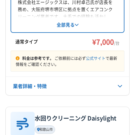
株式会社エージックスは、川村卓己氏が店長を
務め、大阪府堺市堺区に拠点を置くエアコンク
リーニング業者です。大手での経験も活かし、
損害保険加入済み。自社対応で追加料金なし、
全部見る
営業時間外も相談可能です。基本料金7000円か
らで、近畿地方の広範囲をカバーし、保証付き
¥7,000
通常タイプ
/台
で土日祝日も対応しています。
料金は参考です。
ご依頼前には必ず
公式サイト
で最新
情報をご確認ください。
業者詳細・特徴
詳細な料金表
業者情報
特徴
水回りクリーニング Daisylight
基本情報
代表者名
和歌山市
川村卓己