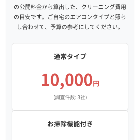
地域密着型
フランチャイズ
の公開料金から算出した、クリーニング費用
利便性・サービス (12)
の目安です。ご自宅のエアコンタイプと照ら
し合わせて、予算の参考にしてください。
定額料金
複数台割引
初回割引
定期メンテナンス
当日予約可能
即日対応可能
24時間対応
土日祝日対応
年末年始対応
防カビ・抗菌
消臭処理
防汚コーティング
通常タイプ
※項目にカーソルを合わせると詳細な説明が表示されます。
10,000
円
(調査件数: 3社)
お掃除機能付き