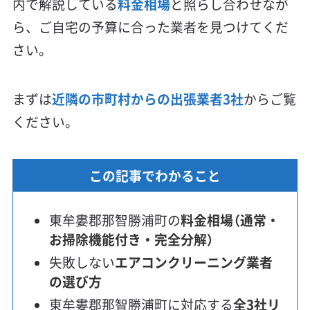
内で解説している
料金相場
と照らし合わせなが
ら、ご自宅の予算に合った業者を見つけてくだ
さい。
まずは
近隣の市町村からの出張業者3社
からご覧
ください。
この記事でわかること
東牟婁郡那智勝浦町の
料金相場（通常・
お掃除機能付き・完全分解）
失敗しない
エアコンクリーニング業者
の選び方
東牟婁郡那智勝浦町に対応する
全3社リ