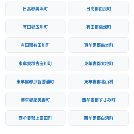
(兵庫県) 神崎郡福崎町
(兵庫県) 西宮市
(兵庫県) 西脇市
(奈良県) 奈良市
(奈良県) 北葛城郡王寺町
日高郡美浜町
日高郡由良町
(兵庫県) 赤穂郡上郡町
(兵庫県) 赤穂市
(兵庫県) 川西市
(奈良県) 北葛城郡河合町
(奈良県) 北葛城郡広陵町
(兵庫県) 川辺郡猪名川町
(兵庫県) 相生市
(奈良県) 北葛城郡上牧町
(兵庫県) 多可郡多可町
(兵庫県) 丹波市
有田郡広川町
有田郡湯浅町
(兵庫県) 丹波篠山市
(兵庫県) 淡路市
(兵庫県) 朝来市
(兵庫県) 南あわじ市
(兵庫県) 尼崎市
有田郡有田川町
東牟婁郡串本町
(兵庫県) 美方郡香美町
(兵庫県) 美方郡新温泉町
(兵庫県) 姫路市
(兵庫県) 宝塚市
(兵庫県) 豊岡市
東牟婁郡古座川町
東牟婁郡太地町
(兵庫県) 明石市
(兵庫県) 揖保郡太子町
(兵庫県) 養父市
(大阪府) 茨木市
(大阪府) 羽曳野市
(大阪府) 河内長野市
東牟婁郡那智勝浦町
東牟婁郡北山村
(大阪府) 貝塚市
(大阪府) 岸和田市
(大阪府) 交野市
(大阪府) 高石市
(大阪府) 高槻市
(大阪府) 阪南市
海草郡紀美野町
西牟婁郡すさみ町
(大阪府) 堺市堺区
(大阪府) 堺市西区
(大阪府) 堺市中区
(大阪府) 堺市東区
(大阪府) 堺市南区
(大阪府) 堺市美原区
西牟婁郡上富田町
西牟婁郡白浜町
(大阪府) 堺市北区
(大阪府) 三島郡島本町
(大阪府) 四條畷市
(大阪府) 守口市
(大阪府) 松原市