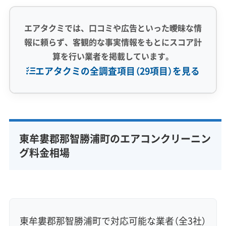
エアタクミでは、口コミや広告といった曖昧な情
報に頼らず、客観的な事実情報をもとにスコア計
算を行い業者を掲載しています。
エアタクミの全調査項目（29項目）を見る
専門性・技術力 (9)
完全分解洗浄
部分クリーニング
実績10年以上
東牟婁郡那智勝浦町のエアコンクリーニン
資格保有スタッフ
家庭用エアコン
業務用エアコン
グ料金相場
壁掛け型
天井カセット型
お掃除機能付き
信頼性・安心感 (8)
保証付き
アフターフォロー
女性スタッフ在籍
エコ洗剤使用
アレルギー対策
ハウスダスト除去
東牟婁郡那智勝浦町で対応可能な業者（全3社）