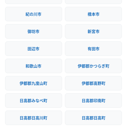
(京都府) 船井郡京丹波町
(京都府) 相楽郡笠置町
(大阪府) 門真市
(大阪府) 和泉市
(奈良県) 磯城郡三宅町
(京都府) 相楽郡精華町
(京都府) 相楽郡南山城村
紀の川市
橋本市
(奈良県) 磯城郡川西町
(奈良県) 磯城郡田原本町
(京都府) 相楽郡和束町
(京都府) 長岡京市
(奈良県) 宇陀郡御杖村
(奈良県) 宇陀郡曽爾村
(京都府) 綴喜郡井手町
(京都府) 綴喜郡宇治田原町
(奈良県) 宇陀市
(奈良県) 橿原市
(奈良県) 葛城市
御坊市
新宮市
(京都府) 八幡市
(京都府) 木津川市
(京都府) 与謝郡伊根町
(奈良県) 吉野郡下市町
(奈良県) 吉野郡下北山村
(京都府) 与謝郡与謝野町
(兵庫県) たつの市
(奈良県) 吉野郡吉野町
(奈良県) 吉野郡黒滝村
田辺市
有田市
(兵庫県) 芦屋市
(兵庫県) 伊丹市
(兵庫県) 加古郡稲美町
(奈良県) 吉野郡十津川村
(奈良県) 吉野郡上北山村
(兵庫県) 加古郡播磨町
(兵庫県) 加古川市
(兵庫県) 加西市
(奈良県) 吉野郡川上村
(奈良県) 吉野郡大淀町
(兵庫県) 加東市
(兵庫県) 高砂市
(兵庫県) 佐用郡佐用町
和歌山市
伊都郡かつらぎ町
(奈良県) 吉野郡天川村
(奈良県) 吉野郡東吉野村
(兵庫県) 三田市
(兵庫県) 三木市
(兵庫県) 宍粟市
(奈良県) 吉野郡野迫川村
(奈良県) 五條市
(奈良県) 御所市
(兵庫県) 洲本市
(兵庫県) 小野市
(兵庫県) 神戸市須磨区
伊都郡九度山町
伊都郡高野町
(奈良県) 香芝市
(奈良県) 高市郡高取町
(兵庫県) 神戸市垂水区
(兵庫県) 神戸市西区
(奈良県) 高市郡明日香村
(奈良県) 桜井市
(兵庫県) 神戸市中央区
(兵庫県) 神戸市長田区
日高郡みなべ町
日高郡印南町
(奈良県) 山辺郡山添村
(奈良県) 生駒郡安堵町
(兵庫県) 神戸市東灘区
(兵庫県) 神戸市灘区
(奈良県) 生駒郡三郷町
(奈良県) 生駒郡斑鳩町
(兵庫県) 神戸市兵庫区
(兵庫県) 神戸市北区
日高郡日高川町
日高郡日高町
(奈良県) 生駒郡平群町
(奈良県) 生駒市
(兵庫県) 神崎郡市川町
(兵庫県) 神崎郡神河町
(奈良県) 大和郡山市
(奈良県) 大和高田市
(奈良県) 天理市