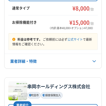
(兵庫県) 尼崎市
(大阪府) 羽曳野市
(大阪府) 河内長野市
す。基本料金8000円からで、複数台割引やオプ
(奈良県) 大和郡山市
(奈良県) 大和高田市
(奈良県) 天理市
(大阪府) 大阪市城東区
(大阪府) 大阪市生野区
¥8,000
(大阪府) 貝塚市
(大阪府) 岸和田市
(大阪府) 高石市
通常タイプ
/台
ションも充実。防カビ・抗菌コーティングな
(奈良県) 奈良市
(奈良県) 北葛城郡王寺町
(大阪府) 大阪市西区
(大阪府) 大阪市西成区
(大阪府) 阪南市
(大阪府) 堺市堺区
(大阪府) 堺市西区
もっと見る
ど、安心と満足の提供を目指しています。
(奈良県) 北葛城郡河合町
(奈良県) 北葛城郡広陵町
(大阪府) 大阪市西淀川区
(大阪府) 大阪市大正区
(大阪府) 堺市中区
(大阪府) 堺市東区
(大阪府) 堺市南区
¥15,000
お掃除機能付き
/台
(奈良県) 北葛城郡上牧町
(大阪府) 大阪市中央区
(大阪府) 大阪市鶴見区
営業時間
(大阪府) 堺市美原区
(大阪府) 堺市北区
(大阪府) 松原市
（内訳:基本¥8,000+オプション¥7,000）
9:00〜20:00
(大阪府) 大阪市天王寺区
(大阪府) 大阪市都島区
(大阪府) 泉佐野市
(大阪府) 泉大津市
料金は参考です。
ご依頼前には必ず
公式サイト
で最新
(大阪府) 大阪市東住吉区
(大阪府) 大阪市東成区
(大阪府) 泉南郡熊取町
(大阪府) 泉南郡田尻町
定休日
情報をご確認ください。
(大阪府) 大阪市東淀川区
(大阪府) 大阪市福島区
(大阪府) 泉南郡岬町
(大阪府) 泉南市
なし
(大阪府) 大阪市平野区
(大阪府) 大阪市北区
(大阪府) 泉北郡忠岡町
(大阪府) 大阪狭山市
(大阪府) 大阪市淀川区
(大阪府) 大阪市浪速区
(大阪府) 大阪市阿倍野区
(大阪府) 大阪市港区
業者詳細・特徴
電話番号
(大阪府) 大東市
(大阪府) 池田市
(大阪府) 東大阪市
090-3164-3003
(大阪府) 大阪市此花区
(大阪府) 大阪市住吉区
(大阪府) 藤井寺市
(大阪府) 南河内郡河南町
(大阪府) 大阪市住之江区
(大阪府) 大阪市城東区
詳細な料金表
業者情報
特徴
公式HP
(大阪府) 南河内郡千早赤阪村
(大阪府) 南河内郡太子町
(大阪府) 大阪市生野区
(大阪府) 大阪市西区
公式サイトを見る
串岡ホールディングス株式会社
(大阪府) 柏原市
(大阪府) 八尾市
(大阪府) 富田林市
(大阪府) 大阪市西成区
(大阪府) 大阪市西淀川区
基本情報
代表者名
(大阪府) 豊中市
(大阪府) 豊能郡能勢町
(大阪府) 大阪市大正区
(大阪府) 大阪市中央区
吹田市
損害保険加入
橋本凪沙
(大阪府) 豊能郡豊能町
(大阪府) 枚方市
(大阪府) 箕面市
(大阪府) 大阪市鶴見区
(大阪府) 大阪市天王寺区
業者紹介
(大阪府) 門真市
(大阪府) 和泉市
(奈良県) 磯城郡三宅町