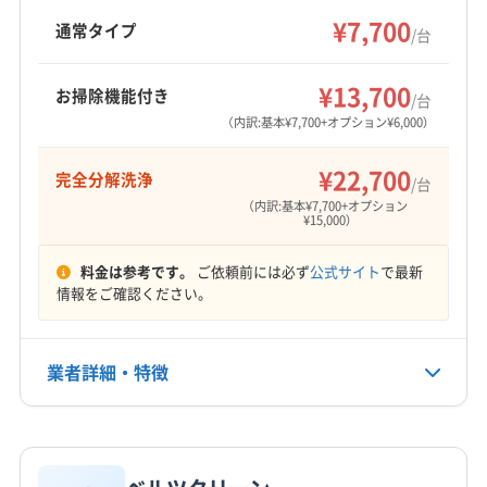
を中心に近畿エリアに対応し、年中無休で8:00〜
¥7,700
(京都府) 京田辺市
(京都府) 京都市右京区
通常タイプ
/台
21:00まで営業。完全分解クリーニングや防カビ
(京都府) 京都市下京区
(京都府) 京都市左京区
もっと見る
抗菌コーティングも提供しています。
(京都府) 京都市山科区
(京都府) 京都市西京区
¥13,700
お掃除機能付き
/台
営業時間
(京都府) 京都市中京区
(京都府) 京都市東山区
（内訳:基本¥7,700+オプション¥6,000）
9:00〜20:00
(京都府) 京都市南区
(京都府) 京都市伏見区
¥22,700
完全分解洗浄
(京都府) 城陽市
(京都府) 八幡市
(京都府) 木津川市
/台
定休日
（内訳:基本¥7,700+オプション
(兵庫県) 芦屋市
(兵庫県) 伊丹市
(兵庫県) 神戸市垂水区
年末年始
¥15,000）
(兵庫県) 神戸市中央区
(兵庫県) 神戸市長田区
(兵庫県) 神戸市東灘区
(兵庫県) 神戸市灘区
料金は参考です。
ご依頼前には必ず
公式サイト
で最新
電話番号
情報をご確認ください。
080-8329-8302
(兵庫県) 神戸市兵庫区
(兵庫県) 西宮市
(兵庫県) 尼崎市
(大阪府) 茨木市
(大阪府) 羽曳野市
(大阪府) 河内長野市
公式HP
(大阪府) 貝塚市
(大阪府) 岸和田市
(大阪府) 交野市
業者詳細・特徴
公式サイトを見る
(大阪府) 高石市
(大阪府) 高槻市
(大阪府) 阪南市
(大阪府) 堺市堺区
(大阪府) 堺市西区
(大阪府) 堺市中区
詳細な料金表
業者情報
特徴
(大阪府) 堺市東区
(大阪府) 堺市南区
(大阪府) 堺市美原区
(大阪府) 堺市北区
(大阪府) 三島郡島本町