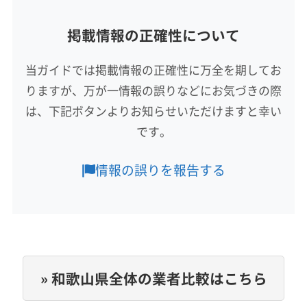
(大阪府) 大阪市福島区
(大阪府) 大阪市平野区
(大阪府) 大阪市西淀川区
(大阪府) 大阪市大正区
掲載情報の正確性について
対応地域
(大阪府) 大阪市北区
(大阪府) 大阪市淀川区
(大阪府) 大阪市中央区
(大阪府) 大阪市鶴見区
橋本市
海南市
岩出市
紀の川市
有田市
和歌山市
(大阪府) 大阪市浪速区
(大阪府) 大東市
(大阪府) 東大阪市
(大阪府) 大阪市天王寺区
(大阪府) 大阪市都島区
当ガイドでは掲載情報の正確性に万全を期してお
伊都郡かつらぎ町
伊都郡九度山町
有田郡湯浅町
(大阪府) 藤井寺市
(大阪府) 南河内郡河南町
(大阪府) 大阪市東住吉区
(大阪府) 大阪市東成区
りますが、万が一情報の誤りなどにお気づきの際
(大阪府) 阪南市
(大阪府) 泉南郡熊取町
(大阪府) 南河内郡千早赤阪村
(大阪府) 南河内郡太子町
(大阪府) 大阪市東淀川区
(大阪府) 大阪市福島区
(大阪府) 泉南郡田尻町
(大阪府) 泉南郡岬町
は、下記ボタンよりお知らせいただけますと幸い
(大阪府) 柏原市
(大阪府) 八尾市
(大阪府) 富田林市
もっと見る
(大阪府) 大阪市平野区
(大阪府) 大阪市北区
(大阪府) 泉南市
です。
(大阪府) 枚方市
(大阪府) 門真市
(大阪府) 和泉市
(大阪府) 大阪市淀川区
(大阪府) 大阪市浪速区
営業時間
(奈良県) 磯城郡三宅町
(奈良県) 磯城郡川西町
(大阪府) 大東市
(大阪府) 池田市
(大阪府) 東大阪市
9:00〜19:00
情報の誤りを報告する
(奈良県) 磯城郡田原本町
(奈良県) 宇陀郡御杖村
(大阪府) 藤井寺市
(大阪府) 南河内郡河南町
(奈良県) 宇陀郡曽爾村
(奈良県) 宇陀市
(奈良県) 橿原市
(大阪府) 南河内郡千早赤阪村
(大阪府) 南河内郡太子町
定休日
(奈良県) 葛城市
(奈良県) 吉野郡下市町
(大阪府) 柏原市
(大阪府) 八尾市
(大阪府) 富田林市
不明
(奈良県) 吉野郡下北山村
(奈良県) 吉野郡吉野町
(大阪府) 豊中市
(大阪府) 豊能郡能勢町
(奈良県) 吉野郡黒滝村
(奈良県) 吉野郡十津川村
電話番号
(大阪府) 豊能郡豊能町
(大阪府) 枚方市
(大阪府) 箕面市
0120-596-141
(奈良県) 吉野郡上北山村
(奈良県) 吉野郡川上村
(大阪府) 門真市
(大阪府) 和泉市
(奈良県) 宇陀市
» 和歌山県全体の業者比較はこちら
(奈良県) 吉野郡大淀町
(奈良県) 吉野郡天川村
(奈良県) 橿原市
(奈良県) 葛城市
(奈良県) 五條市
公式HP
(奈良県) 吉野郡東吉野村
(奈良県) 吉野郡野迫川村
(奈良県) 御所市
(奈良県) 香芝市
(奈良県) 桜井市