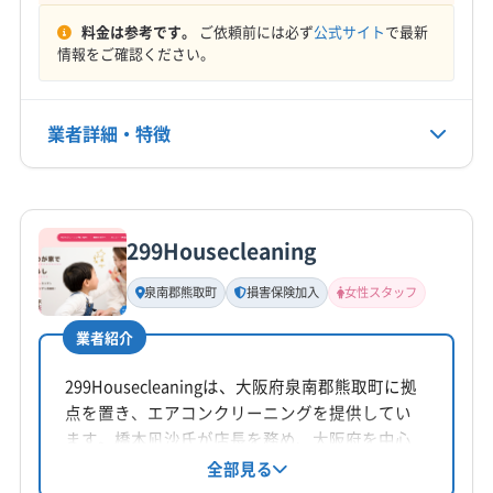
(大阪府) 大阪市平野区
(大阪府) 大阪市北区
(兵庫県) 西宮市
(兵庫県) 川西市
(兵庫県) 尼崎市
料金は参考です。
ご依頼前には必ず
公式サイト
で最新
電話番号
情報をご確認ください。
(大阪府) 大阪市淀川区
(大阪府) 大阪市浪速区
090-3966ｰ4146
(兵庫県) 宝塚市
(大阪府) 茨木市
(大阪府) 羽曳野市
(大阪府) 大東市
(大阪府) 池田市
(大阪府) 東大阪市
(大阪府) 河内長野市
(大阪府) 貝塚市
(大阪府) 岸和田市
公式HP
(大阪府) 藤井寺市
(大阪府) 柏原市
(大阪府) 八尾市
(大阪府) 交野市
(大阪府) 高石市
(大阪府) 高槻市
業者詳細・特徴
公式サイトを見る
(大阪府) 富田林市
(大阪府) 豊中市
(大阪府) 枚方市
(大阪府) 阪南市
(大阪府) 堺市堺区
(大阪府) 堺市西区
(大阪府) 箕面市
(大阪府) 門真市
(大阪府) 和泉市
(大阪府) 堺市中区
(大阪府) 堺市東区
(大阪府) 堺市南区
詳細な料金表
業者情報
特徴
(奈良県) 磯城郡三宅町
(奈良県) 磯城郡川西町
(大阪府) 堺市美原区
(大阪府) 堺市北区
(奈良県) 磯城郡田原本町
(奈良県) 宇陀郡御杖村
(大阪府) 三島郡島本町
(大阪府) 四條畷市
(大阪府) 守口市
299Housecleaning
基本情報
(奈良県) 宇陀郡曽爾村
(奈良県) 宇陀市
(奈良県) 橿原市
(大阪府) 松原市
(大阪府) 寝屋川市
(大阪府) 吹田市
代表者名
泉南郡熊取町
損害保険加入
女性スタッフ
鈴木啓太
(奈良県) 葛城市
(奈良県) 吉野郡下市町
(大阪府) 摂津市
(大阪府) 泉佐野市
(大阪府) 泉大津市
(奈良県) 吉野郡吉野町
(奈良県) 吉野郡大淀町
(大阪府) 泉南郡熊取町
(大阪府) 泉南郡田尻町
業者紹介
所在地
(奈良県) 五條市
(奈良県) 御所市
(奈良県) 香芝市
(大阪府) 泉南郡岬町
(大阪府) 泉南市
大阪府岸和田市春木若松町1-28 サンライズ日宝210号
299Housecleaningは、大阪府泉南郡熊取町に拠
(奈良県) 高市郡高取町
(奈良県) 高市郡明日香村
(大阪府) 泉北郡忠岡町
(大阪府) 大阪狭山市
点を置き、エアコンクリーニングを提供してい
(奈良県) 桜井市
(奈良県) 生駒郡安堵町
(大阪府) 大阪市阿倍野区
(大阪府) 大阪市旭区
対応地域
ます。橋本凪沙氏が店長を務め、大阪府を中心
(奈良県) 生駒郡三郷町
(奈良県) 生駒郡斑鳩町
(大阪府) 大阪市港区
(大阪府) 大阪市此花区
橋本市
岩出市
紀の川市
和歌山市
(兵庫県) 芦屋市
に兵庫県、和歌山県の一部エリアに対応。損害
全部見る
(奈良県) 生駒郡平群町
(奈良県) 生駒市
保険加入済みで、女性スタッフの同行も可能で
(大阪府) 大阪市住吉区
(大阪府) 大阪市住之江区