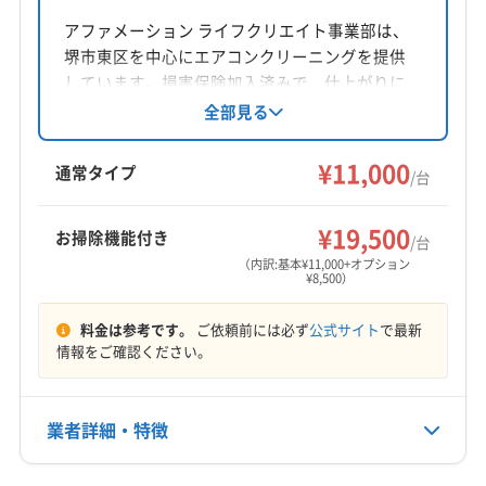
(大阪府) 大阪市中央区
(大阪府) 大阪市鶴見区
大阪府泉南市
アファメーション ライフクリエイト事業部は、
(大阪府) 大阪市天王寺区
(大阪府) 大阪市都島区
堺市東区を中心にエアコンクリーニングを提供
対応地域
(大阪府) 大阪市東住吉区
(大阪府) 大阪市東成区
しています。損害保険加入済みで、仕上がりに
橋本市
海南市
岩出市
紀の川市
有田市
和歌山市
(大阪府) 大阪市東淀川区
(大阪府) 大阪市福島区
不満な場合は無料での追加対応も可能です。基
全部見る
(大阪府) 羽曳野市
(大阪府) 河内長野市
(大阪府) 貝塚市
(大阪府) 大阪市平野区
(大阪府) 大阪市北区
本料金は11000円からで、複数台割引やオプショ
(大阪府) 岸和田市
(大阪府) 高石市
(大阪府) 阪南市
(大阪府) 大阪市淀川区
(大阪府) 大阪市浪速区
ンも充実。防カビ・抗菌コーティングにも対応
¥11,000
通常タイプ
/台
(大阪府) 堺市堺区
(大阪府) 堺市西区
(大阪府) 堺市中区
しています。
(大阪府) 大東市
(大阪府) 池田市
(大阪府) 東大阪市
もっと見る
(大阪府) 堺市東区
(大阪府) 堺市南区
(大阪府) 堺市美原区
(大阪府) 藤井寺市
(大阪府) 南河内郡河南町
¥19,500
お掃除機能付き
/台
営業時間
(大阪府) 堺市北区
(大阪府) 守口市
(大阪府) 松原市
(大阪府) 南河内郡千早赤阪村
(大阪府) 南河内郡太子町
（内訳:基本¥11,000+オプション
9:00〜20:00
(大阪府) 摂津市
(大阪府) 泉佐野市
(大阪府) 泉大津市
¥8,500）
(大阪府) 柏原市
(大阪府) 八尾市
(大阪府) 富田林市
(大阪府) 泉南郡熊取町
(大阪府) 泉南郡田尻町
(大阪府) 豊中市
(大阪府) 豊能郡能勢町
定休日
料金は参考です。
ご依頼前には必ず
公式サイト
で最新
(大阪府) 泉南郡岬町
(大阪府) 泉南市
(大阪府) 豊能郡豊能町
(大阪府) 枚方市
(大阪府) 箕面市
不定休
情報をご確認ください。
(大阪府) 泉北郡忠岡町
(大阪府) 大阪狭山市
(大阪府) 門真市
(大阪府) 和泉市
(奈良県) 磯城郡三宅町
(大阪府) 大阪市阿倍野区
(大阪府) 大阪市旭区
(奈良県) 磯城郡川西町
(奈良県) 磯城郡田原本町
電話番号
0120-926-770
業者詳細・特徴
(大阪府) 大阪市港区
(大阪府) 大阪市此花区
(奈良県) 橿原市
(奈良県) 葛城市
(奈良県) 五條市
(大阪府) 大阪市住吉区
(大阪府) 大阪市住之江区
(奈良県) 御所市
(奈良県) 香芝市
(奈良県) 生駒郡安堵町
公式HP