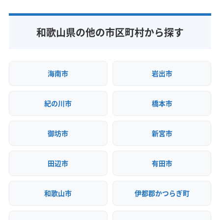
公式サイトを見る
(奈良県) 五條市
(奈良県) 御所市
(奈良県) 香芝市
(奈良県) 生駒郡安堵町
(奈良県) 生駒郡三郷町
(奈良県) 高市郡高取町
(奈良県) 高市郡明日香村
(奈良県) 生駒郡斑鳩町
(奈良県) 生駒郡平群町
和歌山県の他の市区町村から探す
(奈良県) 桜井市
(奈良県) 山辺郡山添村
(奈良県) 生駒市
(奈良県) 大和郡山市
(奈良県) 大和高田市
(奈良県) 生駒郡安堵町
(奈良県) 生駒郡三郷町
(奈良県) 天理市
(奈良県) 奈良市
(奈良県) 北葛城郡王寺町
(奈良県) 生駒郡斑鳩町
(奈良県) 生駒郡平群町
(奈良県) 北葛城郡河合町
(奈良県) 北葛城郡広陵町
海南市
岩出市
(奈良県) 生駒市
(奈良県) 大和郡山市
(奈良県) 大和高田市
(奈良県) 北葛城郡上牧町
(滋賀県) 大津市
(奈良県) 天理市
(奈良県) 奈良市
(奈良県) 北葛城郡王寺町
紀の川市
橋本市
(奈良県) 北葛城郡河合町
(奈良県) 北葛城郡広陵町
(奈良県) 北葛城郡上牧町
御坊市
新宮市
田辺市
有田市
和歌山市
伊都郡かつらぎ町