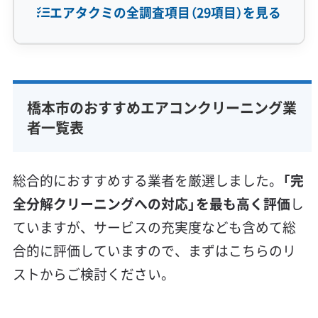
エアタクミの全調査項目（29項目）を見る
専門性・技術力 (9)
完全分解洗浄
部分クリーニング
実績10年以上
橋本市のおすすめエアコンクリーニング業
資格保有スタッフ
家庭用エアコン
業務用エアコン
者一覧表
壁掛け型
天井カセット型
お掃除機能付き
信頼性・安心感 (8)
総合的におすすめする業者を厳選しました。
「完
保証付き
アフターフォロー
女性スタッフ在籍
全分解クリーニングへの対応」を最も高く評価
し
エコ洗剤使用
アレルギー対策
ハウスダスト除去
ていますが、サービスの充実度なども含めて総
地域密着型
フランチャイズ
合的に評価していますので、まずはこちらのリ
利便性・サービス (12)
ストからご検討ください。
定額料金
複数台割引
初回割引
定期メンテナンス
当日予約可能
即日対応可能
24時間対応
土日祝日対応