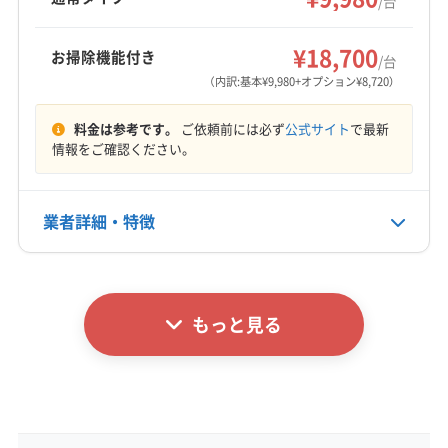
/台
台目から割引があります。営業時間外の相談も
(大阪府) 岸和田市
(大阪府) 交野市
(大阪府) 高石市
(大阪府) 羽曳野市
(大阪府) 河内長野市
(大阪府) 貝塚市
もっと見る
可能です。
(大阪府) 堺市堺区
(大阪府) 堺市西区
(大阪府) 堺市中区
¥18,700
(大阪府) 岸和田市
(大阪府) 交野市
(大阪府) 高石市
お掃除機能付き
/台
営業時間
(大阪府) 堺市東区
(大阪府) 堺市南区
(大阪府) 堺市美原区
(大阪府) 高槻市
(大阪府) 阪南市
(大阪府) 堺市堺区
（内訳:基本¥9,980+オプション¥8,720）
7:00〜20:00
(大阪府) 堺市北区
(大阪府) 四條畷市
(大阪府) 守口市
(大阪府) 堺市西区
(大阪府) 堺市中区
(大阪府) 堺市東区
料金は参考です。
ご依頼前には必ず
公式サイト
で最新
(大阪府) 松原市
(大阪府) 寝屋川市
(大阪府) 摂津市
(大阪府) 堺市南区
(大阪府) 堺市美原区
(大阪府) 堺市北区
定休日
情報をご確認ください。
(大阪府) 泉大津市
(大阪府) 泉北郡忠岡町
(大阪府) 三島郡島本町
(大阪府) 四條畷市
(大阪府) 守口市
不定休
(大阪府) 大阪狭山市
(大阪府) 大阪市阿倍野区
(大阪府) 松原市
(大阪府) 寝屋川市
(大阪府) 吹田市
(大阪府) 大阪市旭区
(大阪府) 大阪市港区
業者詳細・特徴
(大阪府) 摂津市
(大阪府) 泉佐野市
(大阪府) 泉大津市
電話番号
0745-63-2670
(大阪府) 大阪市此花区
(大阪府) 大阪市住吉区
(大阪府) 泉南郡熊取町
(大阪府) 泉南郡田尻町
(大阪府) 大阪市住之江区
(大阪府) 大阪市城東区
詳細な料金表
(大阪府) 泉南郡岬町
(大阪府) 泉南市
業者情報
特徴
公式HP
(大阪府) 大阪市生野区
(大阪府) 大阪市西区
(大阪府) 泉北郡忠岡町
(大阪府) 大阪狭山市
公式サイトを見る
もっと見る
(大阪府) 大阪市西成区
(大阪府) 大阪市西淀川区
(大阪府) 大阪市阿倍野区
(大阪府) 大阪市旭区
基本情報
代表者名
(大阪府) 大阪市大正区
(大阪府) 大阪市中央区
(大阪府) 大阪市港区
(大阪府) 大阪市此花区
山田敦義
(大阪府) 大阪市鶴見区
(大阪府) 大阪市天王寺区
(大阪府) 大阪市住吉区
(大阪府) 大阪市住之江区
(大阪府) 大阪市都島区
(大阪府) 大阪市東住吉区
(大阪府) 大阪市城東区
(大阪府) 大阪市生野区
所在地
(大阪府) 大阪市東成区
(大阪府) 大阪市東淀川区
(大阪府) 大阪市西区
(大阪府) 大阪市西成区
和歌山県和歌山市紀三井寺1-60