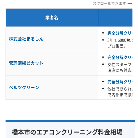
スクロールできます
年末年始対応
防カビ・抗菌
消臭処理
防汚コーティング
業者名
※項目にカーソルを合わせると詳細な説明が表示されます。
完全分解クリー
株式会社まるしん
3年で6000台
プロ集団。
完全分解クリー
管理清掃ピカット
女性スタッフ同
洗浄にも対応。
完全分解クリー
ベルツクリーン
他社で断られた
で内部まで徹底
橋本市のエアコンクリーニング料金相場