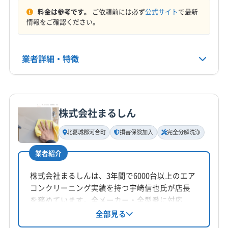
料金は参考です。
ご依頼前には必ず
公式サイト
で最新
情報をご確認ください。
業者詳細・特徴
詳細な料金表
業者情報
特徴
株式会社まるしん
基本情報
代表者名
北葛城郡河合町
損害保険加入
完全分解洗浄
藤本
業者紹介
所在地
奈良県北葛城郡広陵町疋相61-18
株式会社まるしんは、3年間で6000台以上のエア
コンクリーニング実績を持つ宇崎信也氏が店長
対応地域
を務めています。全メーカー・全型番に対応
橋本市
海南市
岩出市
紀の川市
和歌山市
し、接客への配慮と迅速なレスポンスが強み。
全部見る
損害保険加入済みです。奈良県北葛城郡河合町
伊都郡かつらぎ町
伊都郡九度山町
伊都郡高野町