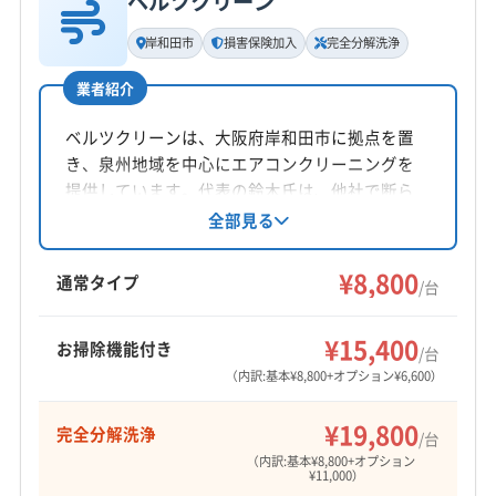
ベルツクリーン
基本情報
(大阪府) 四條畷市
(大阪府) 守口市
(大阪府) 松原市
代表者名
岸和田市
損害保険加入
完全分解洗浄
宇崎信也
(大阪府) 寝屋川市
(大阪府) 吹田市
(大阪府) 摂津市
(大阪府) 泉佐野市
(大阪府) 泉大津市
業者紹介
所在地
(大阪府) 泉南郡熊取町
(大阪府) 泉南郡田尻町
奈良県北葛城郡河合町広瀬台2-6-7
ベルツクリーンは、大阪府岸和田市に拠点を置
(大阪府) 泉南郡岬町
(大阪府) 泉南市
き、泉州地域を中心にエアコンクリーニングを
(大阪府) 泉北郡忠岡町
(大阪府) 大阪狭山市
対応地域
提供しています。代表の鈴木氏は、他社で断ら
(大阪府) 大阪市阿倍野区
(大阪府) 大阪市旭区
橋本市
岩出市
紀の川市
和歌山市
(三重県) 伊賀市
れた機種にも対応可能です。高技術な分解洗浄
全部見る
で内部まで徹底的に綺麗に。損害保険加入済み
(大阪府) 大阪市港区
(大阪府) 大阪市此花区
(三重県) 名張市
(京都府) 宇治市
(京都府) 乙訓郡大山崎町
で、大手での業務経験も豊富です。
(大阪府) 大阪市住吉区
(大阪府) 大阪市住之江区
¥8,800
(京都府) 久世郡久御山町
(京都府) 京田辺市
通常タイプ
/台
(大阪府) 大阪市城東区
(大阪府) 大阪市生野区
(京都府) 京都市右京区
(京都府) 京都市下京区
もっと見る
(大阪府) 大阪市西区
(大阪府) 大阪市西成区
(京都府) 京都市左京区
(京都府) 京都市山科区
¥15,400
お掃除機能付き
/台
(大阪府) 大阪市西淀川区
(大阪府) 大阪市大正区
営業時間
(京都府) 京都市上京区
(京都府) 京都市西京区
（内訳:基本¥8,800+オプション¥6,600）
8:00〜21:00
(大阪府) 大阪市中央区
(大阪府) 大阪市鶴見区
(京都府) 京都市中京区
(京都府) 京都市東山区
¥19,800
(大阪府) 大阪市天王寺区
(大阪府) 大阪市都島区
完全分解洗浄
(京都府) 京都市南区
(京都府) 京都市伏見区
/台
定休日
(大阪府) 大阪市東住吉区
(大阪府) 大阪市東成区
（内訳:基本¥8,800+オプション
(京都府) 京都市北区
(京都府) 向日市
(京都府) 城陽市
年中無休
¥11,000）
(大阪府) 大阪市東淀川区
(大阪府) 大阪市福島区
(京都府) 長岡京市
(京都府) 八幡市
(京都府) 木津川市