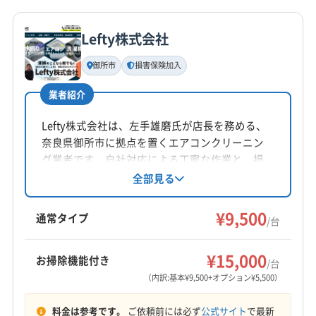
詳細な料金表
(大阪府) 大阪市城東区
(大阪府) 大阪市生野区
業者情報
特徴
(奈良県) 生駒郡三郷町
(奈良県) 生駒郡斑鳩町
公式サイトを見る
(大阪府) 大阪市西区
(大阪府) 大阪市西成区
(奈良県) 生駒郡平群町
(奈良県) 生駒市
Lefty株式会社
(大阪府) 大阪市西淀川区
(大阪府) 大阪市大正区
(奈良県) 大和郡山市
(奈良県) 大和高田市
(奈良県) 天理市
基本情報
代表者名
(大阪府) 大阪市中央区
(大阪府) 大阪市鶴見区
(奈良県) 奈良市
(奈良県) 北葛城郡王寺町
御所市
損害保険加入
嘉元忍武
(大阪府) 大阪市天王寺区
(大阪府) 大阪市都島区
(奈良県) 北葛城郡河合町
(奈良県) 北葛城郡広陵町
業者紹介
(大阪府) 大阪市東住吉区
(大阪府) 大阪市東成区
(奈良県) 北葛城郡上牧町
所在地
(大阪府) 大阪市東淀川区
(大阪府) 大阪市福島区
大阪府堺市東区日置荘西町1-24-14
Lefty株式会社は、左手雄磨氏が店長を務める、
(大阪府) 大阪市平野区
(大阪府) 大阪市北区
奈良県御所市に拠点を置くエアコンクリーニン
対応地域
グ業者です。自社対応による丁寧な作業と、損
(大阪府) 大阪市淀川区
(大阪府) 大阪市浪速区
橋本市
海南市
岩出市
紀の川市
和歌山市
害保険加入済みの安心感が魅力。基本料金9500
全部見る
(大阪府) 大東市
(大阪府) 東大阪市
(大阪府) 藤井寺市
円からで、お掃除機能付きエアコンや室外機洗
海草郡紀美野町
(京都府) 宇治市
(京都府) 乙訓郡大山崎町
(大阪府) 南河内郡河南町
(大阪府) 南河内郡千早赤阪村
浄などのオプションも充実。大阪府・奈良県・
¥9,500
(京都府) 久世郡久御山町
(京都府) 京田辺市
通常タイプ
(大阪府) 南河内郡太子町
(大阪府) 柏原市
(大阪府) 八尾市
/台
和歌山県の一部エリアに対応し、営業時間外の
(京都府) 京都市右京区
(京都府) 京都市下京区
もっと見る
(大阪府) 富田林市
(大阪府) 豊中市
(大阪府) 箕面市
相談も可能です。
(京都府) 京都市左京区
(京都府) 京都市山科区
¥15,000
(大阪府) 門真市
(大阪府) 和泉市
お掃除機能付き
/台
営業時間
(京都府) 京都市上京区
(京都府) 京都市西京区
（内訳:基本¥9,500+オプション¥5,500）
9:00〜20:00
(京都府) 京都市中京区
(京都府) 京都市東山区
料金は参考です。
ご依頼前には必ず
公式サイト
で最新
(京都府) 京都市南区
(京都府) 京都市伏見区