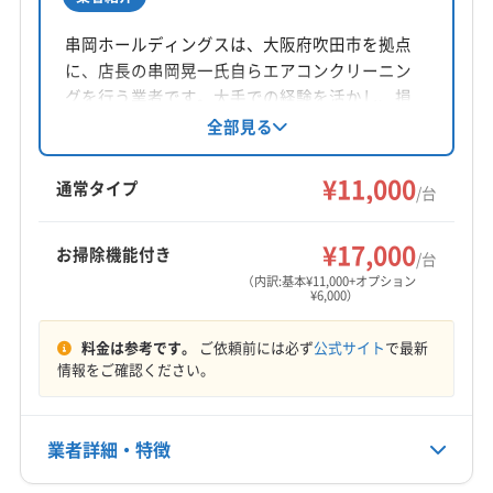
(大阪府) 大阪市都島区
(大阪府) 大阪市東住吉区
所在地
(奈良県) 磯城郡川西町
(奈良県) 磯城郡田原本町
(大阪府) 大阪市東成区
(大阪府) 大阪市福島区
大阪府泉南郡熊取町五月ケ丘2-16-7
串岡ホールディングスは、大阪府吹田市を拠点
(奈良県) 宇陀郡御杖村
(奈良県) 宇陀郡曽爾村
(大阪府) 大阪市平野区
(大阪府) 大阪市北区
に、店長の串岡晃一氏自らエアコンクリーニン
(奈良県) 宇陀市
(奈良県) 橿原市
(奈良県) 葛城市
対応地域
(大阪府) 大阪市淀川区
(大阪府) 大阪市浪速区
グを行う業者です。大手での経験を活かし、損
橋本市
岩出市
紀の川市
和歌山市
(兵庫県) 芦屋市
(奈良県) 吉野郡下市町
(奈良県) 吉野郡下北山村
害保険加入やエコ洗剤使用、防カビ抗菌コート
全部見る
(大阪府) 東大阪市
(大阪府) 藤井寺市
など、安心安全なサービスを提供。顧客に寄り
(兵庫県) 伊丹市
(兵庫県) 西宮市
(兵庫県) 川西市
(奈良県) 吉野郡吉野町
(奈良県) 吉野郡黒滝村
(大阪府) 南河内郡河南町
(大阪府) 南河内郡千早赤阪村
添う丁寧なヒアリングとアフターフォローを重
¥11,000
(兵庫県) 尼崎市
(兵庫県) 宝塚市
(大阪府) 茨木市
(奈良県) 吉野郡十津川村
(奈良県) 吉野郡上北山村
通常タイプ
(大阪府) 南河内郡太子町
(大阪府) 柏原市
(大阪府) 八尾市
/台
視し、明朗会計で追加料金は一切ありません。
(大阪府) 羽曳野市
(大阪府) 河内長野市
(大阪府) 貝塚市
(奈良県) 吉野郡川上村
(奈良県) 吉野郡大淀町
(大阪府) 富田林市
(大阪府) 和泉市
もっと見る
リピーターも多く、地域に根ざした信頼できる
(大阪府) 岸和田市
(大阪府) 交野市
(大阪府) 高石市
(奈良県) 吉野郡天川村
(奈良県) 吉野郡東吉野村
¥17,000
お掃除機能付き
存在です。
/台
営業時間
(大阪府) 高槻市
(大阪府) 阪南市
(大阪府) 堺市堺区
(奈良県) 吉野郡野迫川村
(奈良県) 五條市
(奈良県) 御所市
（内訳:基本¥11,000+オプション
¥6,000）
9:00〜18:00
(大阪府) 堺市西区
(大阪府) 堺市中区
(大阪府) 堺市東区
(奈良県) 香芝市
(奈良県) 高市郡高取町
(大阪府) 堺市南区
(大阪府) 堺市美原区
(大阪府) 堺市北区
(奈良県) 高市郡明日香村
(奈良県) 桜井市
料金は参考です。
ご依頼前には必ず
公式サイト
で最新
定休日
(大阪府) 三島郡島本町
(大阪府) 四條畷市
(大阪府) 守口市
(奈良県) 山辺郡山添村
(奈良県) 生駒郡安堵町
情報をご確認ください。
不定休
(大阪府) 松原市
(大阪府) 寝屋川市
(大阪府) 吹田市
(奈良県) 生駒郡三郷町
(奈良県) 生駒郡斑鳩町
(大阪府) 摂津市
(大阪府) 泉佐野市
(大阪府) 泉大津市
(奈良県) 生駒郡平群町
(奈良県) 生駒市
電話番号
業者詳細・特徴
080-8948-4020
(大阪府) 泉南郡熊取町
(大阪府) 泉南郡田尻町
(奈良県) 大和郡山市
(奈良県) 大和高田市
(奈良県) 天理市
(大阪府) 泉南郡岬町
(大阪府) 泉南市
(奈良県) 奈良市
(奈良県) 北葛城郡王寺町