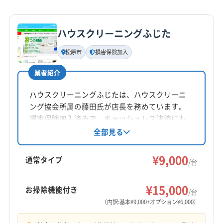
詳細な料金表
業者情報
特徴
公式HP
(大阪府) 泉北郡忠岡町
(大阪府) 大阪狭山市
(奈良県) 北葛城郡河合町
(奈良県) 北葛城郡広陵町
公式サイトを見る
(大阪府) 大阪市阿倍野区
(大阪府) 大阪市旭区
(奈良県) 北葛城郡上牧町
ハウスクリーニングふじた
基本情報
(大阪府) 大阪市港区
(大阪府) 大阪市此花区
代表者名
松原市
損害保険加入
(大阪府) 大阪市住吉区
(大阪府) 大阪市住之江区
串岡晃一
(大阪府) 大阪市城東区
(大阪府) 大阪市生野区
業者紹介
所在地
(大阪府) 大阪市西区
(大阪府) 大阪市西成区
大阪府吹田市広芝町4-34号
ハウスクリーニングふじたは、ハウスクリーニ
(大阪府) 大阪市西淀川区
(大阪府) 大阪市大正区
ング協会所属の藤田氏が店長を務めています。
(大阪府) 大阪市中央区
(大阪府) 大阪市鶴見区
対応地域
損害保険加入済みで、キャッシュレス決済にも
(大阪府) 大阪市天王寺区
(大阪府) 大阪市都島区
橋本市
(京都府) 宇治市
(京都府) 京田辺市
対応。丁寧な説明とビフォーアフターの写真
全部見る
(大阪府) 大阪市東住吉区
(大阪府) 大阪市東成区
で、綺麗になったことを実感できます。汚水持
(京都府) 京都市南区
(京都府) 京都市伏見区
(大阪府) 大阪市東淀川区
(大阪府) 大阪市福島区
ち帰り、エコ洗剤使用、防カビ抗菌コートにも
¥9,000
(京都府) 向日市
(京都府) 城陽市
(京都府) 相楽郡笠置町
通常タイプ
/台
対応しています。大阪府松原市を中心に、エア
(大阪府) 大阪市平野区
(大阪府) 大阪市北区
(京都府) 相楽郡精華町
(京都府) 相楽郡南山城村
もっと見る
コンクリーニングを提供しています。
(大阪府) 大阪市淀川区
(大阪府) 大阪市浪速区
(京都府) 相楽郡和束町
(京都府) 長岡京市
(京都府) 八幡市
¥15,000
お掃除機能付き
/台
(大阪府) 大東市
(大阪府) 池田市
(大阪府) 東大阪市
営業時間
(京都府) 木津川市
(兵庫県) 芦屋市
(兵庫県) 伊丹市
（内訳:基本¥9,000+オプション¥6,000）
(大阪府) 藤井寺市
(大阪府) 南河内郡河南町
8:00〜20:00
(兵庫県) 西宮市
(兵庫県) 川西市
(兵庫県) 尼崎市
(大阪府) 南河内郡千早赤阪村
(大阪府) 南河内郡太子町