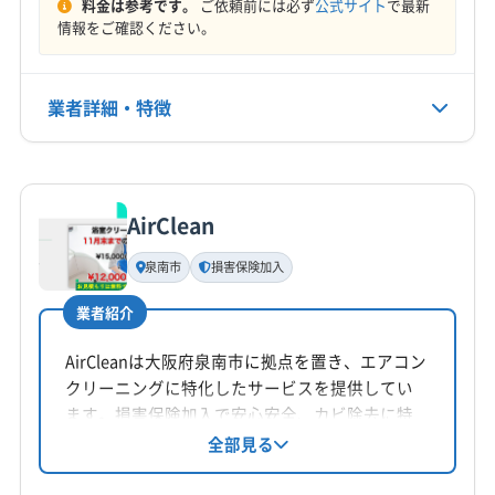
料金は参考です。
ご依頼前には必ず
公式サイト
で最新
(兵庫県) 宝塚市
(大阪府) 茨木市
(大阪府) 羽曳野市
定休日
情報をご確認ください。
(大阪府) 柏原市
(大阪府) 八尾市
(大阪府) 富田林市
(大阪府) 河内長野市
(大阪府) 貝塚市
(大阪府) 岸和田市
年中無休
(大阪府) 豊中市
(大阪府) 豊能郡能勢町
(大阪府) 交野市
(大阪府) 高槻市
(大阪府) 堺市堺区
(大阪府) 豊能郡豊能町
(大阪府) 枚方市
(大阪府) 箕面市
(大阪府) 堺市西区
(大阪府) 堺市中区
(大阪府) 堺市東区
業者詳細・特徴
電話番号
(大阪府) 門真市
(大阪府) 和泉市
090-6055-2291
(大阪府) 堺市南区
(大阪府) 堺市美原区
(大阪府) 堺市北区
(大阪府) 四條畷市
(大阪府) 守口市
(大阪府) 松原市
詳細な料金表
業者情報
特徴
公式HP
(大阪府) 寝屋川市
(大阪府) 吹田市
(大阪府) 摂津市
公式サイトを見る
AirClean
(大阪府) 泉大津市
(大阪府) 大阪市阿倍野区
基本情報
代表者名
(大阪府) 大阪市旭区
(大阪府) 大阪市港区
泉南市
損害保険加入
藤田勇一
(大阪府) 大阪市此花区
(大阪府) 大阪市住吉区
業者紹介
(大阪府) 大阪市住之江区
(大阪府) 大阪市城東区
所在地
(大阪府) 大阪市生野区
(大阪府) 大阪市西成区
大阪府松原市三宅中2-1-7 ベルデフラッツ松野103
AirCleanは大阪府泉南市に拠点を置き、エアコン
(大阪府) 大阪市西淀川区
(大阪府) 大阪市大正区
クリーニングに特化したサービスを提供してい
対応地域
(大阪府) 大阪市鶴見区
(大阪府) 大阪市天王寺区
ます。損害保険加入で安心安全、カビ除去に特
橋本市
(兵庫県) 尼崎市
(大阪府) 茨木市
化したクリーニングも可能です。2台目以降の割
全部見る
(大阪府) 大阪市都島区
(大阪府) 大阪市東住吉区
引や女性スタッフ同行も対応。丁寧な作業とア
(大阪府) 羽曳野市
(大阪府) 河内長野市
(大阪府) 貝塚市
(大阪府) 大阪市東成区
(大阪府) 大阪市東淀川区
フターフォローで、快適な空間を実現します。