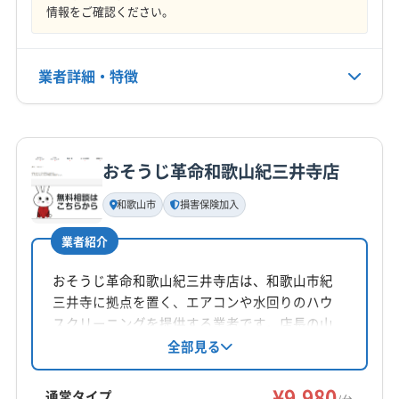
定休日
情報をご確認ください。
(京都府) 京都市北区
(京都府) 向日市
(京都府) 城陽市
不定休
(京都府) 相楽郡笠置町
(京都府) 相楽郡精華町
(京都府) 相楽郡南山城村
(京都府) 相楽郡和束町
業者詳細・特徴
電話番号
072-287-6055
(京都府) 長岡京市
(京都府) 八幡市
(京都府) 木津川市
(兵庫県) たつの市
(兵庫県) 芦屋市
(兵庫県) 伊丹市
詳細な料金表
業者情報
特徴
公式HP
(兵庫県) 加古郡稲美町
(兵庫県) 加古郡播磨町
公式サイトを見る
おそうじ革命和歌山紀三井寺店
(兵庫県) 加古川市
(兵庫県) 加西市
(兵庫県) 加東市
基本情報
代表者名
(兵庫県) 高砂市
(兵庫県) 三田市
(兵庫県) 三木市
和歌山市
損害保険加入
左手雄磨
(兵庫県) 小野市
(兵庫県) 神戸市須磨区
業者紹介
(兵庫県) 神戸市垂水区
(兵庫県) 神戸市西区
所在地
(兵庫県) 神戸市中央区
(兵庫県) 神戸市長田区
奈良県御所市
おそうじ革命和歌山紀三井寺店は、和歌山市紀
(兵庫県) 神戸市東灘区
(兵庫県) 神戸市灘区
三井寺に拠点を置く、エアコンや水回りのハウ
対応地域
(兵庫県) 神戸市兵庫区
(兵庫県) 神戸市北区
スクリーニングを提供する業者です。店長の山
橋本市
岩出市
紀の川市
和歌山市
田敦義氏は、工場勤務で培った清掃技術を活か
全部見る
(兵庫県) 西宮市
(兵庫県) 川西市
(兵庫県) 川辺郡猪名川町
し、丁寧な作業を心がけています。損害保険加
伊都郡かつらぎ町
伊都郡九度山町
伊都郡高野町
(兵庫県) 丹波篠山市
(兵庫県) 尼崎市
(兵庫県) 姫路市
入済み。お掃除機能付きエアコンにも対応し、2
¥9,980
海草郡紀美野町
(大阪府) 羽曳野市
(大阪府) 河内長野市
通常タイプ
(兵庫県) 宝塚市
(兵庫県) 明石市
(大阪府) 茨木市