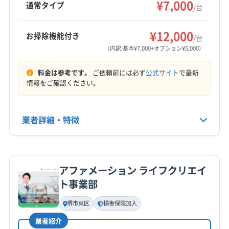
¥7,000
(大阪府) 岸和田市
(大阪府) 交野市
(大阪府) 高石市
通常タイプ
(大阪府) 大阪市福島区
(大阪府) 大阪市平野区
/台
ハウスクリーニングも対応可能です。
(大阪府) 高槻市
(大阪府) 阪南市
(大阪府) 堺市堺区
(大阪府) 大阪市淀川区
(大阪府) 大阪市浪速区
もっと見る
(大阪府) 堺市西区
(大阪府) 堺市中区
(大阪府) 堺市東区
¥12,000
(大阪府) 大東市
(大阪府) 池田市
(大阪府) 東大阪市
お掃除機能付き
/台
営業時間
(大阪府) 堺市南区
(大阪府) 堺市美原区
(大阪府) 堺市北区
(大阪府) 藤井寺市
(大阪府) 柏原市
(大阪府) 八尾市
（内訳:基本¥7,000+オプション¥5,000）
9:00〜19:00
(大阪府) 三島郡島本町
(大阪府) 四條畷市
(大阪府) 守口市
(大阪府) 富田林市
(大阪府) 豊中市
(大阪府) 枚方市
料金は参考です。
ご依頼前には必ず
公式サイト
で最新
(大阪府) 松原市
(大阪府) 寝屋川市
(大阪府) 吹田市
(大阪府) 箕面市
(大阪府) 門真市
(奈良県) 香芝市
定休日
情報をご確認ください。
(大阪府) 摂津市
(大阪府) 泉佐野市
(大阪府) 泉大津市
(奈良県) 生駒市
(奈良県) 大和郡山市
(奈良県) 奈良市
年中無休
(大阪府) 泉南郡熊取町
(大阪府) 泉南郡田尻町
(大阪府) 泉南郡岬町
(大阪府) 泉南市
業者詳細・特徴
電話番号
090-1144-7490
(大阪府) 泉北郡忠岡町
(大阪府) 大阪狭山市
(大阪府) 大阪市阿倍野区
(大阪府) 大阪市旭区
詳細な料金表
業者情報
特徴
公式HP
(大阪府) 大阪市港区
(大阪府) 大阪市此花区
公式サイトを見る
アファメーション ライフクリエイ
(大阪府) 大阪市住吉区
(大阪府) 大阪市住之江区
基本情報
ト事業部
代表者名
(大阪府) 大阪市城東区
(大阪府) 大阪市生野区
非公開
(大阪府) 大阪市西区
(大阪府) 大阪市西成区
堺市東区
損害保険加入
(大阪府) 大阪市西淀川区
(大阪府) 大阪市大正区
業者紹介
所在地