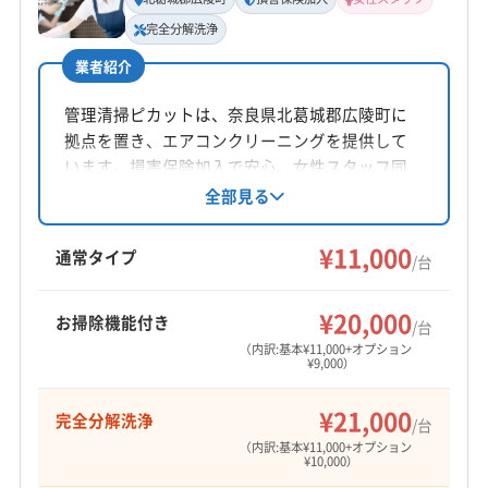
完全分解洗浄
業者紹介
管理清掃ピカットは、奈良県北葛城郡広陵町に
拠点を置き、エアコンクリーニングを提供して
います。損害保険加入で安心。女性スタッフ同
行も可能です。基本料金11000円からで、複数台
全部見る
割引やオプションで消臭抗菌コート、完全分解
洗浄にも対応しています。9:00〜20:00まで営業
¥11,000
通常タイプ
/台
し、年末年始は休業です。
¥20,000
お掃除機能付き
/台
（内訳:基本¥11,000+オプション
¥9,000）
¥21,000
完全分解洗浄
/台
（内訳:基本¥11,000+オプション
¥10,000）