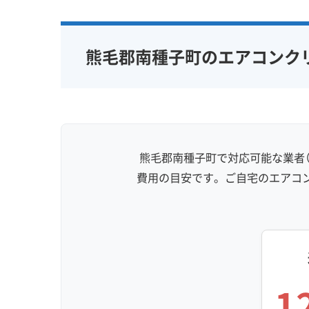
完全分解洗浄
部分クリーニング
保証付き
実績10年以上
資格保有スタッフ
女性スタッ
熊毛郡南種子町のエアコンク
家庭用エアコン
業務用エアコン
アレルギー
壁掛け型
天井カセット型
地域密着型
お掃除機能付き
熊毛郡南種子町で対応可能な業者（
費用の目安です。ご自宅のエアコ
1