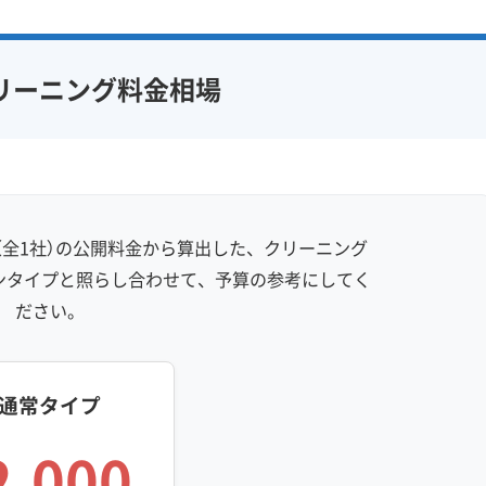
アフターフォロー
定額料金
複数台割引
初回割引
フ在籍
エコ洗剤使用
定期メンテナンス
当日予約可能
リーニング料金相場
対策
ハウスダスト除去
即日対応可能
24時間対応
フランチャイズ
土日祝日対応
年末年始対応
防カビ・抗菌
消臭処理
防汚コーティング
全1社）の公開料金から算出した、クリーニング
※項目にカーソルを合わせると詳細な説明が表示されます。
ンタイプと照らし合わせて、予算の参考にしてく
ださい。
通常タイプ
2,000