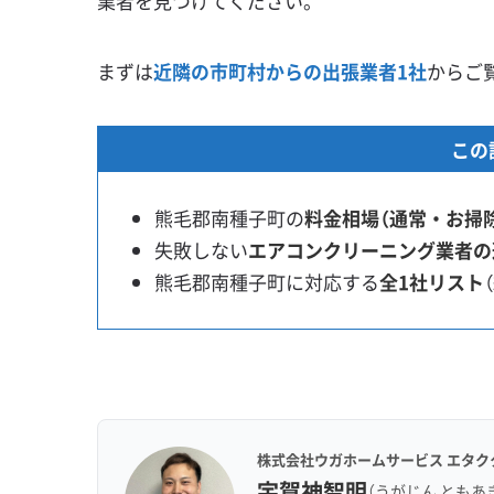
業者を見つけてください。
まずは
近隣の市町村からの出張業者1社
からご
この
熊毛郡南種子町の
料金相場（通常・お掃
失敗しない
エアコンクリーニング業者の
熊毛郡南種子町に対応する
全1社リスト
株式会社ウガホームサービス エタク
宇賀神智明
（うがじん ともあ