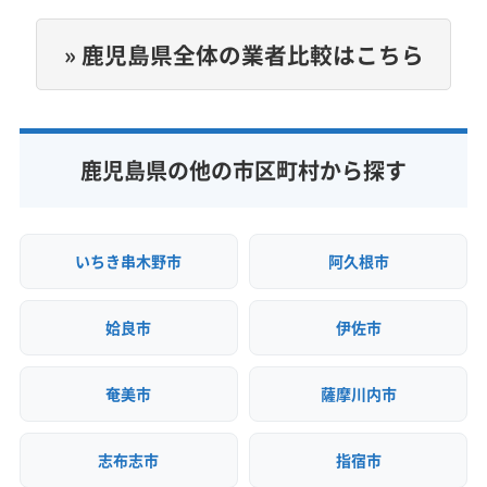
(宮崎県) 日南市
(宮崎県) 北諸県郡三股町
年中無休
» 鹿児島県全体の業者比較はこちら
電話番号
080-3937-3877
公式HP
鹿児島県の他の市区町村から探す
公式サイトを見る
いちき串木野市
阿久根市
姶良市
伊佐市
奄美市
薩摩川内市
志布志市
指宿市