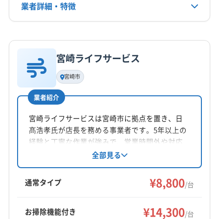
業者詳細・特徴
電話番号
非公開
詳細な料金表
業者情報
特徴
公式HP
公式サイトなし
宮崎ライフサービス
基本情報
代表者名
宮崎市
尾之上良
業者紹介
所在地
鹿児島県曽於市末吉町二之方5694-7
宮崎ライフサービスは宮崎市に拠点を置き、日
髙浩孝氏が店長を務める事業者です。5年以上の
対応地域
経験と丁寧な作業が強みで、営業時間外や対応
志布志市
姶良市
鹿屋市
垂水市
曽於市
霧島市
地域外でも柔軟に対応可能。汚れに応じた洗剤
全部見る
を使用し、エアコンを丁寧にクリーニングしま
姶良郡湧水町
肝属郡肝付町
肝属郡錦江町
す。防カビ・抗菌コーティングも好評です。
¥8,800
肝属郡東串良町
肝属郡南大隅町
曽於郡大崎町
通常タイプ
/台
(宮崎県) 串間市
(宮崎県) 小林市
(宮崎県) 都城市
もっと見る
(宮崎県) 日南市
(宮崎県) 北諸県郡三股町
¥14,300
お掃除機能付き
/台