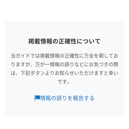
基本情報
代表者名
浜崎
所在地
掲載情報の正確性について
宮崎県都城市
当ガイドでは掲載情報の正確性に万全を期してお
対応地域
りますが、万が一情報の誤りなどにお気づきの際
志布志市
姶良市
伊佐市
鹿屋市
鹿児島市
垂水市
は、下記ボタンよりお知らせいただけますと幸い
曽於市
霧島市
姶良郡湧水町
肝属郡肝付町
です。
肝属郡錦江町
肝属郡東串良町
肝属郡南大隅町
薩摩郡さつま町
曽於郡大崎町
(宮崎県) えびの市
もっと見る
情報の誤りを報告する
(宮崎県) 宮崎市
(宮崎県) 串間市
(宮崎県) 児湯郡高鍋町
営業時間
(宮崎県) 児湯郡新富町
(宮崎県) 小林市
9:00〜19:00
(宮崎県) 西諸県郡高原町
(宮崎県) 西都市
(宮崎県) 都城市
(宮崎県) 東諸県郡綾町
(宮崎県) 東諸県郡国富町
定休日