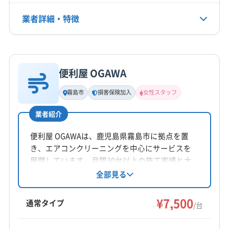
(宮崎県) 東臼杵郡椎葉村
(宮崎県) 東臼杵郡美郷町
(宮崎県) 東臼杵郡門川町
(宮崎県) 東諸県郡綾町
業者詳細・特徴
電話番号
090-5937-2887
(宮崎県) 東諸県郡国富町
(宮崎県) 日向市
(宮崎県) 日南市
(宮崎県) 北諸県郡三股町
(熊本県) 球磨郡あさぎり町
詳細な料金表
業者情報
特徴
公式HP
(熊本県) 球磨郡錦町
(熊本県) 球磨郡水上村
公式サイトを見る
便利屋 OGAWA
(熊本県) 球磨郡相良村
(熊本県) 球磨郡多良木町
基本情報
代表者名
(熊本県) 球磨郡湯前町
(熊本県) 人吉市
霧島市
損害保険加入
女性スタッフ
村上正臣
業者紹介
所在地
宮崎県宮崎市
便利屋 OGAWAは、鹿児島県霧島市に拠点を置
き、エアコンクリーニングを中心にサービスを
対応地域
展開しています。月間30台以上の施工実績と大
志布志市
鹿屋市
曽於市
霧島市
肝属郡肝付町
手量販店からの委託実績があり、確かな技術が
全部見る
魅力です。女性スタッフが在籍しており、10日
肝属郡東串良町
(宮崎県) えびの市
(宮崎県) 延岡市
以内の施工不良は無償で対応。土日祝日も営業
¥7,500
(宮崎県) 宮崎市
(宮崎県) 串間市
(宮崎県) 児湯郡高鍋町
通常タイプ
/台
し、時間外の相談も可能です。
(宮崎県) 児湯郡新富町
(宮崎県) 児湯郡川南町
もっと見る
(宮崎県) 児湯郡都農町
(宮崎県) 児湯郡木城町