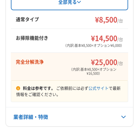
志布志市
姶良市
伊佐市
鹿屋市
垂水市
曽於市
加え、壁から取り外しての完全分解クリーニン
全部見る
グにも対応。エコ洗剤使用、複数台割引、損害
霧島市
姶良郡湧水町
薩摩郡さつま町
曽於郡大崎町
保険加入など、安心して任せられるサービスが
¥8,500
(宮崎県) えびの市
(宮崎県) 延岡市
(宮崎県) 宮崎市
通常タイプ
/台
魅力です。9時〜19時まで年中無休で営業し、宮
(宮崎県) 串間市
(宮崎県) 児湯郡高鍋町
もっと見る
崎県と鹿児島県の一部エリアに対応していま
(宮崎県) 児湯郡新富町
(宮崎県) 児湯郡西米良村
¥14,500
お掃除機能付き
す。
/台
営業時間
(宮崎県) 児湯郡川南町
(宮崎県) 児湯郡都農町
（内訳:基本¥8,500+オプション¥6,000）
9:00〜18:00
(宮崎県) 児湯郡木城町
(宮崎県) 小林市
¥25,000
完全分解洗浄
(宮崎県) 西諸県郡高原町
(宮崎県) 西都市
(宮崎県) 都城市
/台
定休日
（内訳:基本¥8,500+オプション
(宮崎県) 東諸県郡綾町
(宮崎県) 東諸県郡国富町
-
¥16,500）
(宮崎県) 日向市
(宮崎県) 日南市
(宮崎県) 北諸県郡三股町
料金は参考です。
ご依頼前には必ず
公式サイト
で最新
電話番号
情報をご確認ください。
非公開
公式HP
業者詳細・特徴
公式サイトなし
詳細な料金表
業者情報
特徴