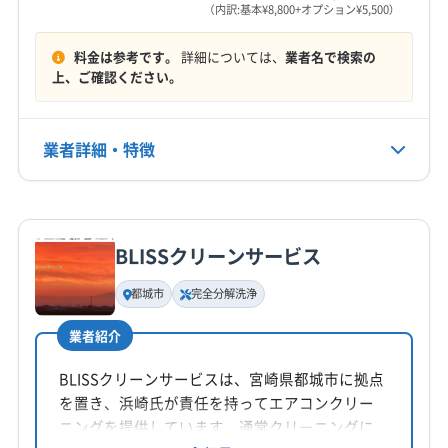
営業時間
（内訳:基本¥8,800+オプション¥5,500）
8:00〜20:00
料金は参考です。
詳細については、
業者名で検索の
定休日
上、ご確認ください。
年中無休
業者詳細・特徴
電話番号
非公開
詳細な料金表
業者情報
特徴
公式HP
公式サイトを見る
BLISSクリーンサービス
基本情報
代表者名
都城市
完全分解洗浄
日髙浩孝
業者紹介
所在地
宮崎県宮崎市田野町甲9901
BLISSクリーンサービスは、宮崎県都城市に拠点
を置き、浜崎氏が責任を持ってエアコンクリー
対応地域
ニングを提供しています。通常クリーニングに