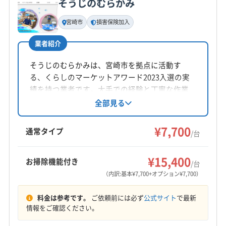
そうじのむらかみ
基本情報
代表者名
宮崎市
損害保険加入
日 和雄
業者紹介
所在地
宮崎県宮崎市芳士590-2 YsCourt402
そうじのむらかみは、宮崎市を拠点に活動す
る、くらしのマーケットアワード2023入選の実
対応地域
績を持つ業者です。大手での経験と丁寧な作業
志布志市
曽於市
霧島市
姶良郡湧水町
が強みで、エアコンクリーニングを中心に年間
全部見る
多数の依頼に対応。損害保険加入、医療用洗剤
曽於郡大崎町
(宮崎県) えびの市
(宮崎県) 延岡市
の使用、子供やペットへの配慮など、安心でき
¥7,700
(宮崎県) 宮崎市
(宮崎県) 串間市
(宮崎県) 児湯郡高鍋町
通常タイプ
/台
るサービスを提供しています。
(宮崎県) 児湯郡新富町
(宮崎県) 児湯郡西米良村
もっと見る
(宮崎県) 児湯郡川南町
(宮崎県) 児湯郡都農町
¥15,400
お掃除機能付き
/台
営業時間
(宮崎県) 児湯郡木城町
(宮崎県) 小林市
（内訳:基本¥7,700+オプション¥7,700）
6:00〜21:00
(宮崎県) 西臼杵郡五ヶ瀬町
(宮崎県) 西臼杵郡高千穂町
料金は参考です。
ご依頼前には必ず
公式サイト
で最新
(宮崎県) 西臼杵郡日之影町
(宮崎県) 西諸県郡高原町
定休日
情報をご確認ください。
(宮崎県) 西都市
(宮崎県) 都城市
(宮崎県) 東臼杵郡諸塚村
なし