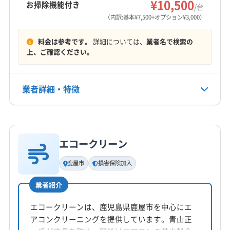
¥10,500
お掃除機能付き
/台
営業時間
(宮崎県) 小林市
(宮崎県) 西諸県郡高原町
(宮崎県) 西都市
（内訳:基本¥7,500+オプション¥3,000）
9:00〜18:00
(宮崎県) 都城市
(宮崎県) 東臼杵郡門川町
料金は参考です。
詳細については、
業者名で検索の
(宮崎県) 東諸県郡綾町
(宮崎県) 東諸県郡国富町
定休日
上、ご確認ください。
(宮崎県) 日向市
(宮崎県) 日南市
(宮崎県) 北諸県郡三股町
不定休
業者詳細・特徴
電話番号
090-5934-4456
詳細な料金表
業者情報
特徴
公式HP
公式サイトを見る
エコークリーン
基本情報
代表者名
鹿屋市
損害保険加入
小川優弥
業者紹介
所在地
鹿児島県隼人町真孝2515-11
エコークリーンは、鹿児島県鹿屋市を中心にエ
アコンクリーニングを提供しています。青山正
対応地域