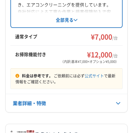
き、エアコンクリーニングを提供しています。
対応地域
自社対応による丁寧な作業と損害保険加入で安
志布志市
姶良市
鹿屋市
垂水市
曽於市
霧島市
心を提供。基本料金に加え、お掃除機能付きエ
全部見る
アコンや室外機洗浄などのオプションも用意さ
肝属郡肝付町
肝属郡錦江町
肝属郡東串良町
れています。土日祝日対応可能で、営業時間外
¥7,000
肝属郡南大隅町
曽於郡大崎町
通常タイプ
/台
の相談も可能です。
もっと見る
¥12,000
お掃除機能付き
/台
営業時間
（内訳:基本¥7,000+オプション¥5,000）
8:00〜18:00
料金は参考です。
ご依頼前には必ず
公式サイト
で最新
定休日
情報をご確認ください。
不定休
業者詳細・特徴
電話番号
非公開
詳細な料金表
業者情報
特徴
公式HP
公式サイトを見る