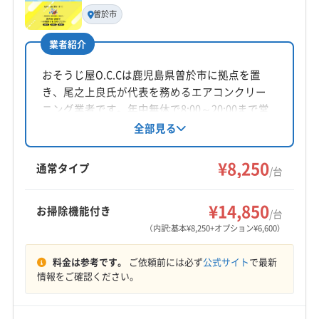
代表者名
曽於市
青山正一
業者紹介
所在地
鹿児島県鹿屋市笠之原町15-30 号
おそうじ屋O.C.Cは鹿児島県曽於市に拠点を置
き、尾之上良氏が代表を務めるエアコンクリー
対応地域
ニング業者です。年中無休で8:00～20:00まで営
志布志市
鹿屋市
垂水市
曽於市
霧島市
業し、土日祝日も対応。防カビ・抗菌コーティ
全部見る
ングも提供しています。基本料金は一台8250
肝属郡肝付町
肝属郡錦江町
肝属郡東串良町
円。お掃除機能付きエアコンはオプションで対
¥8,250
肝属郡南大隅町
通常タイプ
/台
応可能です。
もっと見る
¥14,850
お掃除機能付き
/台
営業時間
（内訳:基本¥8,250+オプション¥6,600）
9:00〜18:00
料金は参考です。
ご依頼前には必ず
公式サイト
で最新
定休日
情報をご確認ください。
不明