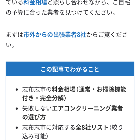
ている
料金相場
と照らし合わせながら、ご自宅
の予算に合った業者を見つけてください。
まずは
市外からの出張業者8社
からご覧くださ
い。
この記事でわかること
志布志市の
料金相場（通常・お掃除機能
付き・完全分解）
失敗しない
エアコンクリーニング業者
の選び方
志布志市に対応する
全8社リスト
（絞り
込み可能）