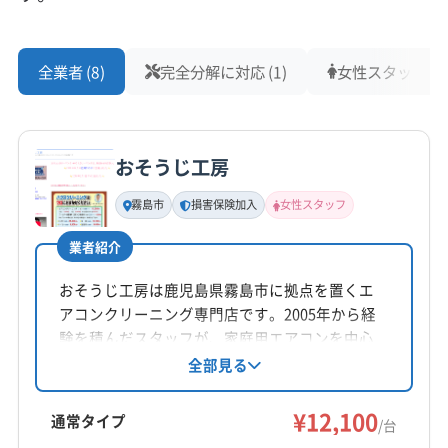
全業者 (8)
完全分解に対応 (1)
女性スタッフ在籍 
おそうじ工房
霧島市
損害保険加入
女性スタッフ
業者紹介
おそうじ工房は鹿児島県霧島市に拠点を置くエ
アコンクリーニング専門店です。2005年から経
験を積んだスタッフが、家庭用エアコンを中心
に丁寧な作業を提供。損害保険加入済みです。2
全部見る
名体制で訪問し、消臭抗菌コート付き。複数台
割引や、お掃除機能付きエアコンへの対応も可
¥12,100
通常タイプ
/台
能です。地域密着型で、丁寧なサービスを心が