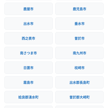
鹿屋市
鹿児島市
出水市
垂水市
西之表市
曽於市
南さつま市
南九州市
日置市
枕崎市
霧島市
出水郡長島町
姶良郡湧水町
曽於郡大崎町