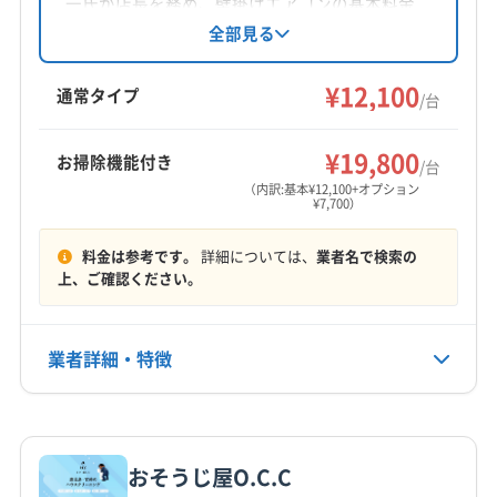
一氏が店長を務め、壁掛けエアコンの基本料金
志布志市
いちき串木野市
阿久根市
姶良市
伊佐市
は12,100円から。複数台割引や、お掃除機能付き
全部見る
エアコン、消臭抗菌コート、室外機洗浄などの
奄美市
薩摩川内市
指宿市
鹿屋市
鹿児島市
オプションも用意されています。土日祝日対
¥12,100
出水市
垂水市
曽於市
南さつま市
南九州市
通常タイプ
/台
応、保証付き、防カビ・抗菌コーティングが特
日置市
枕崎市
霧島市
姶良郡湧水町
肝属郡肝付町
もっと見る
徴です。
肝属郡錦江町
肝属郡東串良町
肝属郡南大隅町
¥19,800
お掃除機能付き
/台
営業時間
薩摩郡さつま町
出水郡長島町
曽於郡大崎町
（内訳:基本¥12,100+オプション
¥7,700）
9:00〜18:00
(宮崎県) えびの市
(宮崎県) 延岡市
(宮崎県) 小林市
料金は参考です。
詳細については、
業者名で検索の
定休日
上、ご確認ください。
不定休
電話番号
業者詳細・特徴
非公開
詳細な料金表
業者情報
特徴
公式HP
公式サイトなし
おそうじ屋O.C.C
基本情報