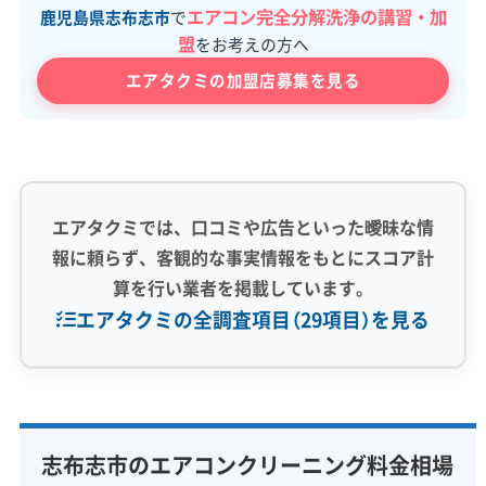
エアコン完全分解洗浄の講習・加
鹿児島県志布志市
で
盟
をお考えの方へ
エアタクミの加盟店募集を見る
エアタクミでは、口コミや広告といった曖昧な情
報に頼らず、客観的な事実情報をもとにスコア計
算を行い業者を掲載しています。
エアタクミの全調査項目（29項目）を見る
専門性・技術力 (9)
完全分解洗浄
部分クリーニング
実績10年以上
志布志市のエアコンクリーニング料金相場