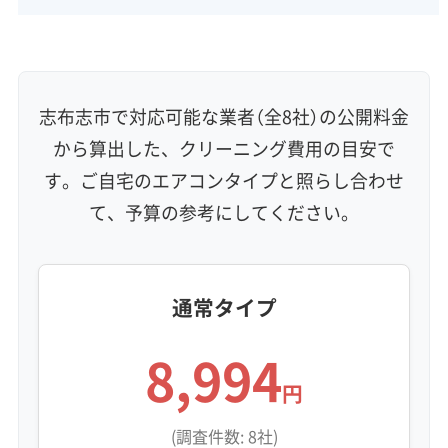
資格保有スタッフ
家庭用エアコン
業務用エアコン
壁掛け型
天井カセット型
お掃除機能付き
信頼性・安心感 (8)
保証付き
アフターフォロー
女性スタッフ在籍
志布志市で対応可能な業者（全8社）の公開料金
エコ洗剤使用
アレルギー対策
ハウスダスト除去
から算出した、クリーニング費用の目安で
地域密着型
フランチャイズ
す。ご自宅のエアコンタイプと照らし合わせ
利便性・サービス (12)
て、予算の参考にしてください。
定額料金
複数台割引
初回割引
定期メンテナンス
当日予約可能
即日対応可能
24時間対応
土日祝日対応
年末年始対応
防カビ・抗菌
消臭処理
防汚コーティング
通常タイプ
8,994
※項目にカーソルを合わせると詳細な説明が表示されます。
円
(調査件数: 8社)