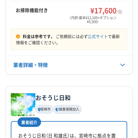
けています。
¥17,600
お掃除機能付き
/台
（内訳:基本¥12,100+オプション
¥5,500）
料金は参考です。
ご依頼前には必ず
公式サイト
で最新
情報をご確認ください。
業者詳細・特徴
詳細な料金表
業者情報
特徴
おそうじ日和
基本情報
代表者名
宮崎市
損害保険加入
白山慶太郎
業者紹介
所在地
鹿児島県霧島市国分下井640-14
おそうじ日和（日 和雄氏）は、宮崎市に拠点を置