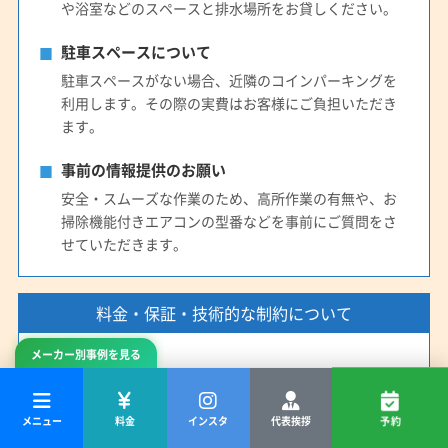
や浴室などのスペースと排水場所をお貸しください。
駐車スペースについて
駐車スペースがない場合、近隣のコインパーキングを
利用します。その際の実費はお客様にご負担いただき
ます。
事前の情報提供のお願い
安全・スムーズな作業のため、高所作業の有無や、お
掃除機能付きエアコンの型番などを事前にご質問をさ
せていただきます。
料金・保証・技術的な制約について
メーカー別事例を見る
お支払い方法
お支払いは現金のみとなります。あらかじめご準備を
お願いいたします。
メニュー
料金
インスタ
代表挨拶
予約