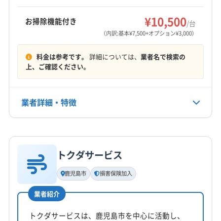
営業時間
9:00〜17:00
¥10,500
お掃除機能付き
/台
（内訳:基本¥7,500+オプション¥3,000）
定休日
年中無休
料金は参考です。
詳細については、
業者名で検索の
上、ご確認ください。
電話番号
080-1338-0808
業者詳細・特徴
公式HP
公式サイトを見る
詳細な料金表
業者情報
特徴
トクダサービス
基本情報
代表者名
鹿児島市
損害保険加入
小川優弥
業者紹介
所在地
鹿児島県隼人町真孝2515-11
トクダサービスは、鹿児島市を中心に活動し、