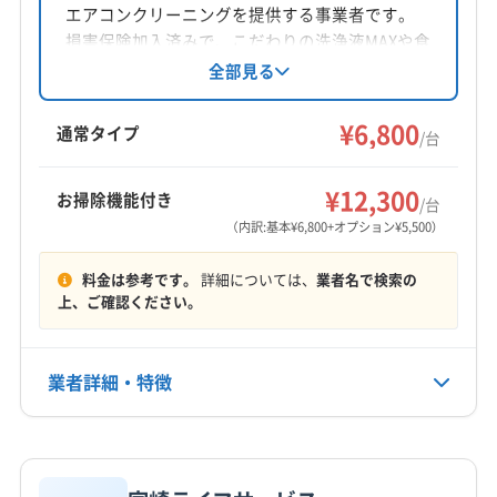
エアコンクリーニングを提供する事業者です。
対応地域
損害保険加入済みで、こだわりの洗浄液MAXや食
薩摩郡さつま町
いちき串木野市
阿久根市
姶良市
品原料100%の抗菌コートを使用。丁寧な作業と
全部見る
コロナ対策を徹底し、安心・安全なサービスを
伊佐市
奄美市
薩摩川内市
志布志市
指宿市
提供します。オプションで室外機洗浄や消臭抗
¥6,800
鹿屋市
鹿児島市
出水市
垂水市
曽於市
通常タイプ
/台
菌コートも対応可能です。
南さつま市
南九州市
日置市
枕崎市
霧島市
もっと見る
姶良郡湧水町
肝属郡肝付町
肝属郡錦江町
¥12,300
お掃除機能付き
/台
営業時間
肝属郡東串良町
肝属郡南大隅町
出水郡長島町
（内訳:基本¥6,800+オプション¥5,500）
9:00〜18:00
曽於郡大崎町
(宮崎県) えびの市
(宮崎県) 延岡市
料金は参考です。
詳細については、
業者名で検索の
(宮崎県) 小林市
定休日
上、ご確認ください。
不定休
業者詳細・特徴
電話番号
非公開
詳細な料金表
業者情報
特徴
公式HP
公式サイトなし