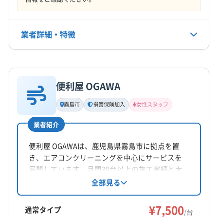
不定休
業者詳細・特徴
電話番号
080-6418-7717
詳細な料金表
業者情報
特徴
公式HP
公式サイトを見る
便利屋 OGAWA
基本情報
代表者名
霧島市
損害保険加入
女性スタッフ
非公開
業者紹介
所在地
鹿児島県鹿児島市
便利屋 OGAWAは、鹿児島県霧島市に拠点を置
き、エアコンクリーニングを中心にサービスを
対応地域
展開しています。月間30台以上の施工実績と大
薩摩郡さつま町
いちき串木野市
姶良市
薩摩川内市
手量販店からの委託実績があり、確かな技術が
全部見る
魅力です。女性スタッフが在籍しており、10日
鹿児島市
日置市
霧島市
以内の施工不良は無償で対応。土日祝日も営業
¥7,500
通常タイプ
/台
し、時間外の相談も可能です。