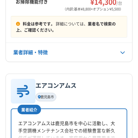
¥14,300
お掃除機能付き
/台
営業時間
(宮崎県) 児湯郡川南町
(宮崎県) 児湯郡都農町
（内訳:基本¥8,800+オプション¥5,500）
9:00〜18:00
(宮崎県) 児湯郡木城町
(宮崎県) 小林市
料金は参考です。
詳細については、
業者名で検索の
(宮崎県) 西諸県郡高原町
(宮崎県) 西都市
(宮崎県) 都城市
定休日
上、ご確認ください。
(宮崎県) 東諸県郡綾町
(宮崎県) 東諸県郡国富町
-
(宮崎県) 日向市
(宮崎県) 日南市
(宮崎県) 北諸県郡三股町
業者詳細・特徴
電話番号
非公開
詳細な料金表
業者情報
特徴
公式HP
公式サイトなし
エアコンアムス
基本情報
代表者名
鹿児島市
神宮直樹
業者紹介
所在地
鹿児島県姶良市加治木町木田692 東岩原住宅1-201
エアコンアムスは鹿児島市を中心に活動し、大
手空調機メンテナンス会社での経験豊富な新久
対応地域
保氏が運営しています。家庭用から業務用まで