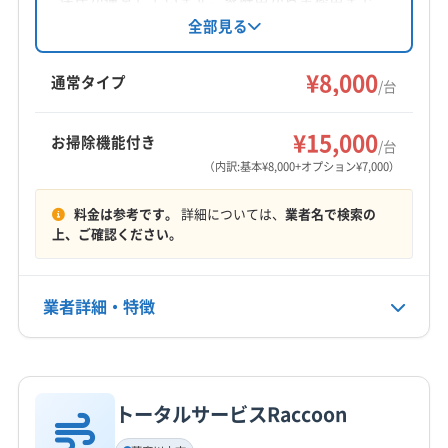
薩摩郡さつま町
姶良市
伊佐市
曽於市
霧島市
幅広く対応し、丁寧な作業と顧客満足を重視。
全部見る
土日祝日も対応可能で、防カビ・抗菌コーティ
姶良郡湧水町
ングも提供しています。複数台割引やオプショ
¥8,000
通常タイプ
/台
ンも充実しています。
営業時間
9:00〜18:00
¥15,000
お掃除機能付き
/台
（内訳:基本¥8,000+オプション¥7,000）
定休日
なし
料金は参考です。
詳細については、
業者名で検索の
上、ご確認ください。
電話番号
非公開
業者詳細・特徴
公式HP
公式サイトなし
詳細な料金表
業者情報
特徴
トータルサービスRaccoon
基本情報
代表者名