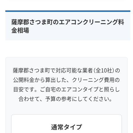
専門性・技術力 (9)
完全分解洗浄
部分クリーニング
実績10年以上
薩摩郡さつま町のエアコンクリーニング料
資格保有スタッフ
家庭用エアコン
業務用エアコン
金相場
壁掛け型
天井カセット型
お掃除機能付き
信頼性・安心感 (8)
保証付き
アフターフォロー
女性スタッフ在籍
エコ洗剤使用
アレルギー対策
ハウスダスト除去
薩摩郡さつま町で対応可能な業者（全10社）の
地域密着型
フランチャイズ
公開料金から算出した、クリーニング費用の
利便性・サービス (12)
目安です。ご自宅のエアコンタイプと照らし
合わせて、予算の参考にしてください。
定額料金
複数台割引
初回割引
定期メンテナンス
当日予約可能
即日対応可能
24時間対応
土日祝日対応
年末年始対応
防カビ・抗菌
消臭処理
防汚コーティング
通常タイプ