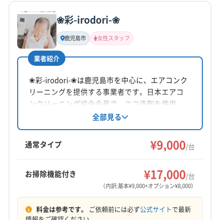
公式サイトを見る
❀彩-irodori-❀
基本情報
代表者名
鹿児島市
女性スタッフ
有元隆治
業者紹介
所在地
鹿児島県鹿児島市
❀彩-irodori-❀は鹿児島市を中心に、エアコンク
リーニングを提供する事業者です。日本エアコ
対応地域
ンクリーニング協会会員で、エコ洗剤を使用
薩摩郡さつま町
いちき串木野市
阿久根市
姶良市
し、小さなお子様やアレルギー体質の方にも配
全部見る
慮。女性スタッフが同行可能で、一人暮らしの
伊佐市
薩摩川内市
指宿市
鹿児島市
出水市
女性も安心です。複数台割引や消臭抗菌コート
¥9,000
垂水市
南さつま市
南九州市
日置市
枕崎市
通常タイプ
/台
半額などお得なキャンペーンも実施していま
霧島市
姶良郡湧水町
出水郡長島町
曽於郡大崎町
もっと見る
す。
¥17,000
お掃除機能付き
/台
営業時間
（内訳:基本¥9,000+オプション¥8,000）
平日9:00〜21:00 土日祝9:00〜20:00
料金は参考です。
ご依頼前には必ず
公式サイト
で最新
定休日
情報をご確認ください。