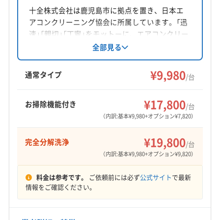
十全株式会社は鹿児島市に拠点を置き、日本エ
アコンクリーニング協会に所属しています。「迅
速」「親切」「丁寧」をモットーに、エアコンクリー
ニング士の資格を持つ技術者がサービスを提
全部見る
供。エコ洗剤使用で赤ちゃんやペットにも安心
です。消臭抗菌コートや室外機洗浄などオプシ
¥9,980
通常タイプ
/台
ョンも充実。損害保険加入で万が一の際も安心
です。
¥17,800
お掃除機能付き
/台
（内訳:基本¥9,980+オプション¥7,820）
¥19,800
完全分解洗浄
/台
（内訳:基本¥9,980+オプション¥9,820）
料金は参考です。
ご依頼前には必ず
公式サイト
で最新
情報をご確認ください。