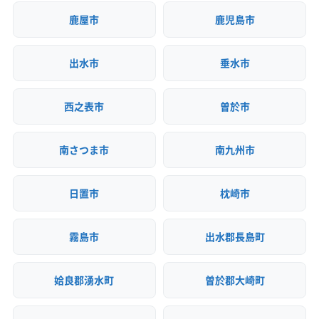
鹿屋市
鹿児島市
出水市
垂水市
西之表市
曽於市
南さつま市
南九州市
日置市
枕崎市
霧島市
出水郡長島町
姶良郡湧水町
曽於郡大崎町