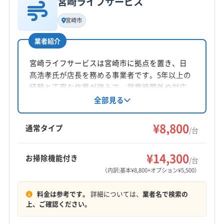
宮崎ライフサービス
基本情報
代表者名
宮崎市
徳田量
業者紹介
所在地
鹿児島県鹿児島市常盤1-13-1 Fステ-ジ二番館606
宮崎ライフサービスは宮崎市に拠点を置き、日
髙浩孝氏が店長を務める事業者です。5年以上の
対応地域
経験と丁寧な作業が強みで、営業時間外や対応
薩摩郡さつま町
いちき串木野市
阿久根市
姶良市
地域外でも柔軟に対応可能。汚れに応じた洗剤
全部見る
を使用し、エアコンを丁寧にクリーニングしま
伊佐市
薩摩川内市
鹿児島市
出水市
日置市
す。防カビ・抗菌コーティングも好評です。
¥8,800
霧島市
姶良郡湧水町
(熊本県) 葦北郡芦北町
通常タイプ
/台
(熊本県) 葦北郡津奈木町
(熊本県) 宇城市
(熊本県) 宇土市
もっと見る
(熊本県) 人吉市
(熊本県) 水俣市
(熊本県) 八代郡氷川町
¥14,300
お掃除機能付き
/台
営業時間
(熊本県) 八代市
（内訳:基本¥8,800+オプション¥5,500）
09:00〜20:00
料金は参考です。
詳細については、
業者名で検索の
定休日
上、ご確認ください。
なし