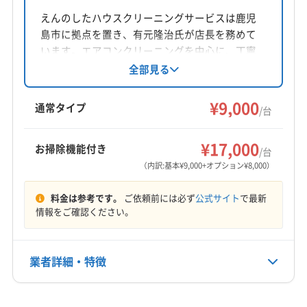
宮崎県都城市
えんのしたハウスクリーニングサービスは鹿児
島市に拠点を置き、有元隆治氏が店長を務めて
対応地域
います。エアコンクリーニングを中心に、丁寧
薩摩郡さつま町
姶良市
伊佐市
志布志市
鹿屋市
な作業と仕上がりに自信を持っています。営業
全部見る
鹿児島市
垂水市
曽於市
霧島市
姶良郡湧水町
時間外の相談も可能で、土日祝日も対応。女性
肝属郡肝付町
肝属郡錦江町
肝属郡東串良町
スタッフが在籍しており、安心感も魅力です。
¥9,000
通常タイプ
/台
肝属郡南大隅町
曽於郡大崎町
(宮崎県) えびの市
もっと見る
(宮崎県) 宮崎市
(宮崎県) 串間市
(宮崎県) 児湯郡高鍋町
¥17,000
お掃除機能付き
/台
営業時間
(宮崎県) 児湯郡新富町
(宮崎県) 小林市
（内訳:基本¥9,000+オプション¥8,000）
9:00〜19:00
(宮崎県) 西諸県郡高原町
(宮崎県) 西都市
(宮崎県) 都城市
(宮崎県) 東諸県郡綾町
(宮崎県) 東諸県郡国富町
料金は参考です。
ご依頼前には必ず
公式サイト
で最新
定休日
情報をご確認ください。
(宮崎県) 日南市
(宮崎県) 北諸県郡三股町
年中無休
電話番号
業者詳細・特徴
080-3937-3877
詳細な料金表
業者情報
特徴
公式HP