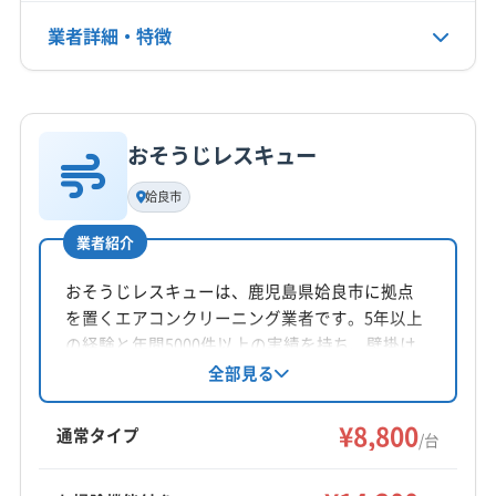
業者詳細・特徴
電話番号
非公開
詳細な料金表
業者情報
特徴
公式HP
公式サイトなし
おそうじレスキュー
基本情報
代表者名
姶良市
日髙浩孝
業者紹介
所在地
宮崎県宮崎市田野町甲9901
おそうじレスキューは、鹿児島県姶良市に拠点
を置くエアコンクリーニング業者です。5年以上
対応地域
の経験と年間5000件以上の実績を持ち、壁掛け
薩摩郡さつま町
姶良市
伊佐市
志布志市
鹿屋市
エアコンを中心に徹底洗浄。土日祝日も対応可
全部見る
能で、防カビ・抗菌コーティングも提供してい
垂水市
曽於市
霧島市
姶良郡湧水町
曽於郡大崎町
ます。2台目以降の割引や丁寧な作業も魅力で
¥8,800
(宮崎県) えびの市
(宮崎県) 延岡市
(宮崎県) 宮崎市
通常タイプ
/台
す。
(宮崎県) 串間市
(宮崎県) 児湯郡高鍋町
もっと見る
(宮崎県) 児湯郡新富町
(宮崎県) 児湯郡西米良村