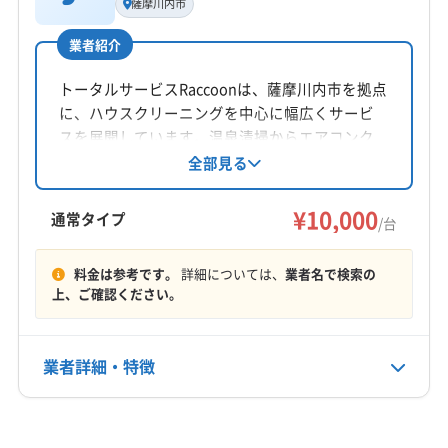
薩摩川内市
新久保進一
業者紹介
所在地
鹿児島県鹿児島市紫原3丁目43-11-1003
トータルサービスRaccoonは、薩摩川内市を拠点
に、ハウスクリーニングを中心に幅広くサービ
対応地域
スを展開しています。温泉清掃からエアコンク
薩摩郡さつま町
いちき串木野市
姶良市
薩摩川内市
リーニングまで様々な清掃経験を持つ薬丸氏が
全部見る
「あなたの暮らし ラクにしたい」をモットーに、
指宿市
鹿児島市
南さつま市
南九州市
日置市
夫婦で対応。丁寧な作業と顧客満足を重視し、
¥10,000
霧島市
通常タイプ
/台
非喫煙者が訪問します。営業時間外の相談も可
もっと見る
能です。
料金は参考です。
詳細については、
業者名で検索の
上、ご確認ください。
営業時間
9:30〜18:00
業者詳細・特徴
定休日
不定休
詳細な料金表
業者情報
特徴
電話番号