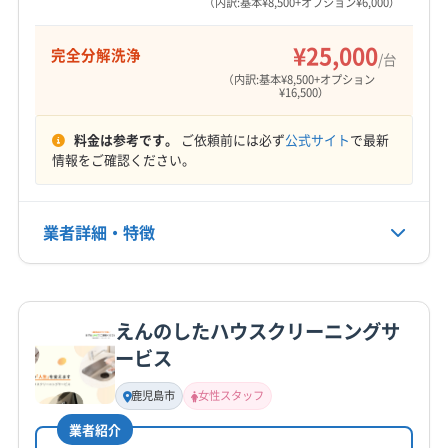
（内訳:基本¥8,500+オプション¥6,000）
9:00〜21:00
¥25,000
完全分解洗浄
/台
定休日
（内訳:基本¥8,500+オプション
年中無休
¥16,500）
料金は参考です。
ご依頼前には必ず
公式サイト
で最新
電話番号
情報をご確認ください。
0120-707-333
公式HP
業者詳細・特徴
公式サイトを見る
詳細な料金表
業者情報
特徴
えんのしたハウスクリーニングサ
基本情報
ービス
代表者名
浜崎
鹿児島市
女性スタッフ
業者紹介
所在地