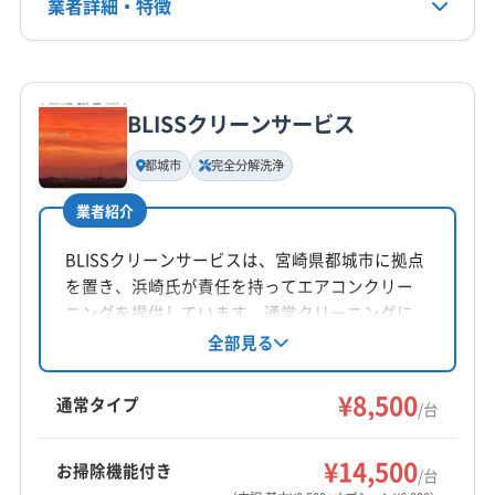
業者詳細・特徴
詳細な料金表
業者情報
特徴
BLISSクリーンサービス
基本情報
代表者名
都城市
完全分解洗浄
森山満
業者紹介
所在地
鹿児島県鹿児島市加治屋町3-7
BLISSクリーンサービスは、宮崎県都城市に拠点
を置き、浜崎氏が責任を持ってエアコンクリー
対応地域
ニングを提供しています。通常クリーニングに
薩摩郡さつま町
いちき串木野市
姶良市
薩摩川内市
加え、壁から取り外しての完全分解クリーニン
全部見る
グにも対応。エコ洗剤使用、複数台割引、損害
指宿市
鹿児島市
南さつま市
南九州市
日置市
保険加入など、安心して任せられるサービスが
¥8,500
枕崎市
霧島市
通常タイプ
/台
魅力です。9時〜19時まで年中無休で営業し、宮
もっと見る
崎県と鹿児島県の一部エリアに対応していま
¥14,500
お掃除機能付き
す。
/台
営業時間