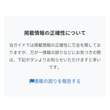
非公開
基本情報
代表者名
公式HP
薬丸清志
公式サイトなし
所在地
掲載情報の正確性について
鹿児島県薩摩川内市
当ガイドでは掲載情報の正確性に万全を期してお
対応地域
りますが、万が一情報の誤りなどにお気づきの際
薩摩郡さつま町
いちき串木野市
阿久根市
姶良市
は、下記ボタンよりお知らせいただけますと幸い
薩摩川内市
鹿児島市
出水市
日置市
です。
営業時間
8:00〜17:00
情報の誤りを報告する
定休日
木・日
電話番号