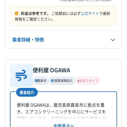
9:00〜19:30
料金は参考です。
ご依頼前には必ず
公式サイト
で最新
定休日
情報をご確認ください。
不定休
電話番号
業者詳細・特徴
非公開
詳細な料金表
業者情報
特徴
公式HP
公式サイトなし
便利屋 OGAWA
基本情報
代表者名
霧島市
損害保険加入
女性スタッフ
有元隆治
業者紹介
所在地
鹿児島県鹿児島市
便利屋 OGAWAは、鹿児島県霧島市に拠点を置
き、エアコンクリーニングを中心にサービスを
対応地域
展開しています。月間30台以上の施工実績と大
枕崎市
いちき串木野市
阿久根市
姶良市
伊佐市
手量販店からの委託実績があり、確かな技術が
全部見る