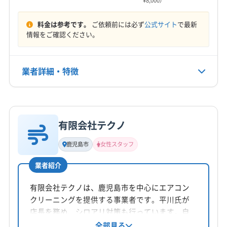
¥8,000）
料金は参考です。
ご依頼前には必ず
公式サイト
で最新
情報をご確認ください。
業者詳細・特徴
詳細な料金表
業者情報
特徴
有限会社テクノ
基本情報
代表者名
鹿児島市
女性スタッフ
米澤
業者紹介
所在地
鹿児島県日置市吹上町中原2464-3
有限会社テクノは、鹿児島市を中心にエアコン
クリーニングを提供する事業者です。平川氏が
対応地域
店長を務め、シロアリ対策も行っています。自
枕崎市
いちき串木野市
姶良市
薩摩川内市
指宿市
社対応による丁寧な作業と、女性スタッフ同行
全部見る