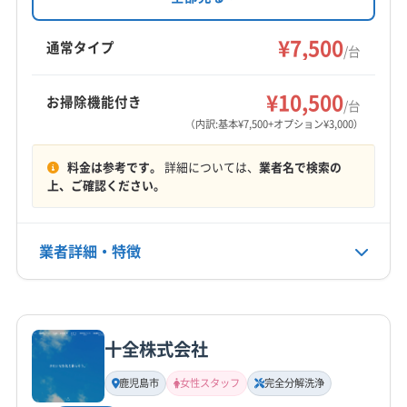
魅力です。女性スタッフが在籍しており、10日
薩摩川内市
指宿市
鹿児島市
出水市
垂水市
以内の施工不良は無償で対応。土日祝日も営業
¥7,500
南さつま市
南九州市
日置市
霧島市
姶良郡湧水町
通常タイプ
/台
し、時間外の相談も可能です。
薩摩郡さつま町
出水郡長島町
曽於郡大崎町
もっと見る
¥10,500
お掃除機能付き
/台
営業時間
（内訳:基本¥7,500+オプション¥3,000）
平日9:00〜21:00 土日祝9:00〜20:00
料金は参考です。
詳細については、
業者名で検索の
定休日
上、ご確認ください。
不定休
業者詳細・特徴
電話番号
080-6418-7717
詳細な料金表
業者情報
特徴
公式HP
公式サイトを見る
十全株式会社
基本情報
代表者名
鹿児島市
女性スタッフ
完全分解洗浄
小川優弥