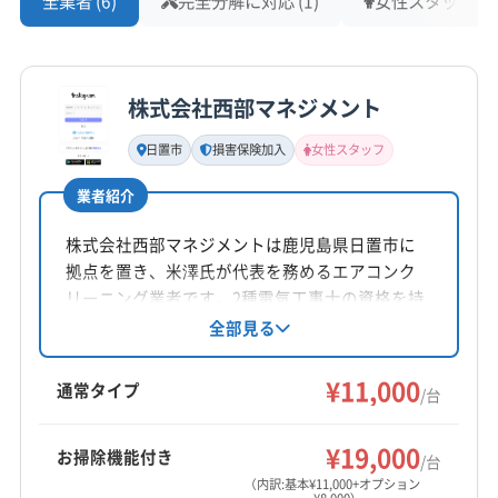
全業者 (6)
完全分解に対応 (1)
女性スタッフ在籍 
株式会社西部マネジメント
日置市
損害保険加入
女性スタッフ
業者紹介
株式会社西部マネジメントは鹿児島県日置市に
拠点を置き、米澤氏が代表を務めるエアコンク
リーニング業者です。2種電気工事士の資格を持
ち、損害保険にも加入済み。防カビコーティン
全部見る
グや室外機洗浄も提供し、営業時間外の相談も
可能です。丁寧な作業と各種ウイルスへの効果
¥11,000
通常タイプ
/台
が期待できる除菌抗菌コートが特徴です。
¥19,000
お掃除機能付き
/台
（内訳:基本¥11,000+オプション