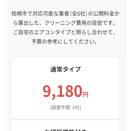
保証付き
アフターフォロー
女性スタッフ在籍
枕崎市で対応可能な業者（全6社）の公開料金か
エコ洗剤使用
アレルギー対策
ハウスダスト除去
ら算出した、クリーニング費用の目安です。
地域密着型
フランチャイズ
ご自宅のエアコンタイプと照らし合わせて、
利便性・サービス (12)
予算の参考にしてください。
定額料金
複数台割引
初回割引
定期メンテナンス
当日予約可能
即日対応可能
24時間対応
土日祝日対応
年末年始対応
防カビ・抗菌
消臭処理
防汚コーティング
通常タイプ
9,180
※項目にカーソルを合わせると詳細な説明が表示されます。
円
(調査件数: 6社)