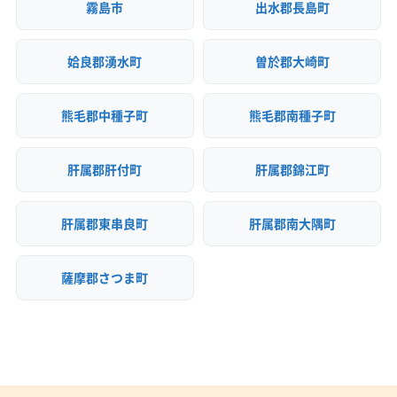
霧島市
出水郡長島町
姶良郡湧水町
曽於郡大崎町
熊毛郡中種子町
熊毛郡南種子町
肝属郡肝付町
肝属郡錦江町
肝属郡東串良町
肝属郡南大隅町
薩摩郡さつま町