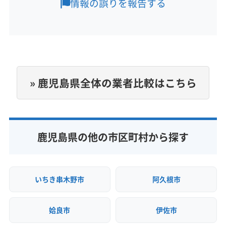
情報の誤りを報告する
営業時間
9:00〜21:00
定休日
年中無休
» 鹿児島県全体の業者比較はこちら
電話番号
0120-707-333
公式HP
鹿児島県の他の市区町村から探す
公式サイトを見る
いちき串木野市
阿久根市
姶良市
伊佐市