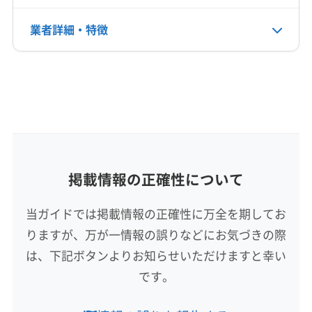
公式HP
業者詳細・特徴
公式サイトなし
詳細な料金表
業者情報
特徴
基本情報
代表者名
森山満
所在地
掲載情報の正確性について
鹿児島県鹿児島市加治屋町3-7
当ガイドでは掲載情報の正確性に万全を期してお
対応地域
りますが、万が一情報の誤りなどにお気づきの際
枕崎市
いちき串木野市
姶良市
薩摩川内市
指宿市
は、下記ボタンよりお知らせいただけますと幸い
鹿児島市
南さつま市
南九州市
日置市
霧島市
です。
薩摩郡さつま町
もっと見る