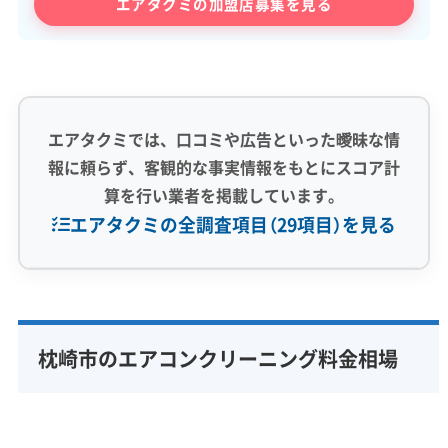
エアタクミの加盟店募集を見る
エアタクミでは、口コミや広告といった曖昧な情
報に頼らず、客観的な事実情報をもとにスコア計
算を行い業者を掲載しています。
エアタクミの全調査項目（29項目）を見る
専門性・技術力 (9)
完全分解洗浄
部分クリーニング
実績10年以上
枕崎市のエアコンクリーニング料金相場
資格保有スタッフ
家庭用エアコン
業務用エアコン
壁掛け型
天井カセット型
お掃除機能付き
信頼性・安心感 (8)