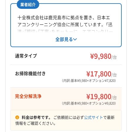
業者紹介
所在地
鹿児島県隼人町真孝2515-11
十全株式会社は鹿児島市に拠点を置き、日本エ
アコンクリーニング協会に所属しています。「迅
対応地域
速」「親切」「丁寧」をモットーに、エアコンクリー
枕崎市
いちき串木野市
阿久根市
姶良市
伊佐市
ニング士の資格を持つ技術者がサービスを提
全部見る
供。エコ洗剤使用で赤ちゃんやペットにも安心
奄美市
薩摩川内市
志布志市
指宿市
鹿屋市
です。消臭抗菌コートや室外機洗浄などオプシ
¥9,980
鹿児島市
出水市
垂水市
曽於市
南さつま市
通常タイプ
/台
ョンも充実。損害保険加入で万が一の際も安心
南九州市
日置市
霧島市
姶良郡湧水町
もっと見る
です。
肝属郡肝付町
肝属郡錦江町
肝属郡東串良町
¥17,800
お掃除機能付き
/台
営業時間
肝属郡南大隅町
薩摩郡さつま町
出水郡長島町
（内訳:基本¥9,980+オプション¥7,820）
9:00〜18:00
曽於郡大崎町
(宮崎県) えびの市
(宮崎県) 延岡市
¥19,800
完全分解洗浄
(宮崎県) 小林市
/台
定休日
（内訳:基本¥9,980+オプション¥9,820）
不定休
料金は参考です。
ご依頼前には必ず
公式サイト
で最新
電話番号
情報をご確認ください。
非公開