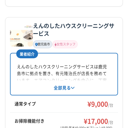
099-255-8301
詳細な料金表
業者情報
特徴
公式HP
公式サイトを見る
えんのしたハウスクリーニングサ
基本情報
ービス
代表者名
渡部誠也
鹿児島市
女性スタッフ
業者紹介
所在地
鹿児島県鹿児島市甲突町6-7
えんのしたハウスクリーニングサービスは鹿児
島市に拠点を置き、有元隆治氏が店長を務めて
対応地域
います。エアコンクリーニングを中心に、丁寧
枕崎市
いちき串木野市
阿久根市
姶良市
な作業と仕上がりに自信を持っています。営業
全部見る
薩摩川内市
指宿市
鹿屋市
鹿児島市
垂水市
時間外の相談も可能で、土日祝日も対応。女性
南さつま市
南九州市
日置市
霧島市
姶良郡湧水町
スタッフが在籍しており、安心感も魅力です。
¥9,000
通常タイプ
/台
もっと見る
¥17,000
お掃除機能付き
/台
営業時間
（内訳:基本¥9,000+オプション¥8,000）