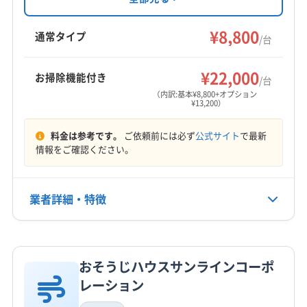
可能という点が特徴です。営業時間外の相談も
鹿児島市
南さつま市
南九州市
日置市
可能。2台目以降のエアコンクリーニングには割
¥8,800
通常タイプ
/台
引があります。
営業時間
9:00〜18:00
¥22,000
お掃除機能付き
/台
（内訳:基本¥8,800+オプション
定休日
¥13,200）
土・日・祝
料金は参考です。
ご依頼前には必ず
公式サイト
で最新
電話番号
情報をご確認ください。
非公開
公式HP
業者詳細・特徴
公式サイトを見る
詳細な料金表
業者情報
特徴
おそうじハウスサンラインコーポ
基本情報
レーション
代表者名
平川和也