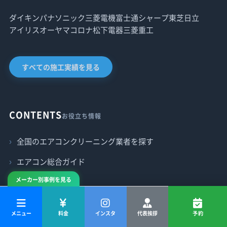
ダイキン
パナソニック
三菱電機
富士通
シャープ
東芝
日立
アイリスオーヤマ
コロナ
松下電器
三菱重工
すべての施工実績を見る
CONTENTS
お役立ち情報
全国のエアコンクリーニング業者を探す
エアコン総合ガイド
メーカー別事例を見る
ABOUT US
会社について
メニュー
料金
インスタ
代表挨拶
予約