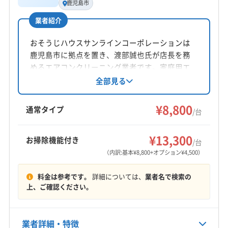
鹿児島市
業者紹介
所在地
鹿児島県鹿児島市
おそうじハウスサンラインコーポレーションは
鹿児島市に拠点を置き、渡部誠也氏が店長を務
対応地域
めるエアコンクリーニング業者です。家庭用エ
枕崎市
いちき串木野市
阿久根市
姶良市
アコンを中心に、土日祝日も対応。防カビ・抗
全部見る
薩摩川内市
指宿市
鹿児島市
南さつま市
南九州市
菌コーティングなどのオプションも用意し、小
日置市
霧島市
さなお子さんやアレルギーを持つ方にも安心の
¥8,800
通常タイプ
/台
サービスを提供しています。
もっと見る
¥13,300
お掃除機能付き
/台
営業時間
（内訳:基本¥8,800+オプション¥4,500）
9:00〜17:30
料金は参考です。
詳細については、
業者名で検索の
定休日
上、ご確認ください。
日
電話番号
業者詳細・特徴