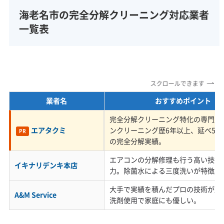
分寺台などの戸建て住宅地とでは、汚れの
海老名市の完全分解クリーニング対応業者
メカニズムが全く異なり、業者にはそれぞ
一覧表
れの構造を理解した技術が求められます。
スクロールできます
海老名駅西口の扇町やめぐみ町に建ち並ぶ新し
業者名
おすすめポイント
いタワーマンションは、非常に気密性が高い構
完全分解クリーニング特化の専門店
造です。こうした住宅でキッチンの換気扇を強
エアタクミ
ンクリーニング歴6年以上、延べ5,0
PR
く回すと、室内の気圧が下がり、エアコンの排
の完全分解実績。
水ホースから外の湿気や臭いを逆流させてしま
エアコンの分解修理も行う高い技術
イキナリデンキ本店
力。除菌水による三度洗いが特徴。
うことがあります。
大手で実績を積んだプロの技術が魅
A&M Service
洗剤使用で家庭にも優しい。
一方で、国分寺台や柏ヶ谷など、築年数が経過