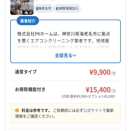
スも考えられます。業者を選ぶ際には、駐車料
海老名市
損害保険加入
金の扱いについて事前に確認しておくと安心で
す。
業者紹介
株式会社PKホームは、神奈川県海老名市に拠点
を置くエアコンクリーニング業者です。地域最
海老名駅周辺は本当に駐車スペ
安値を目指し、損害保険にも加入済み。土日祝
日も対応し、防カビ・抗菌コーティングも提供
全部見る
ースを見つけるのが大変ですよ
監修 宇賀神
して、丁寧な作業を心がけています。
ね。業者によっては、コインパ
¥9,900
通常タイプ
/台
ーキング代が当日別途請求にな
ることもあります。お見積もり
¥15,400
お掃除機能付き
/台
の段階で「駐車料金は含まれてい
（内訳:基本¥9,900+オプション¥5,500）
ますか？」と一言確認しておくだ
料金は参考です。
ご依頼前には必ず
公式サイト
で最新
けで、当日の追加料金といった
情報をご確認ください。
心配がなくなるのでおすすめで