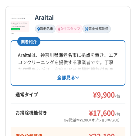
詳細な料金表
業者情報
特徴
Araitai
基本情報
代表者名
海老名市
女性スタッフ
完全分解洗浄
田村
業者紹介
所在地
神奈川県海老名市中野1-27-1 ライフレビュ-海老名南
Araitaiは、神奈川県海老名市に拠点を置き、エア
118
コンクリーニングを提供する事業者です。丁寧
な作業を心がけ、家庭用からお掃除機能付きま
対応地域
で対応。完全分解洗浄や防カビ抗菌コートも提
全部見る
海老名市
綾瀬市
伊勢原市
横浜市瀬谷区
供し、複数台割引もあります。女性スタッフが
同行可能で、安心して依頼できる点が特徴で
横浜市泉区
茅ヶ崎市
厚木市
座間市
大和市
¥9,900
通常タイプ
/台
す。
藤沢市
平塚市
高座郡寒川町
もっと見る
¥17,600
お掃除機能付き
/台
（内訳:基本¥9,900+オプション¥7,700）
営業時間
8:00〜21:00