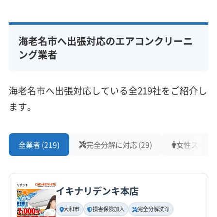
代表者名
室井佳祐
海老名市へ出張対応のエアコンクリーニ
所在地
神奈川県海老名市
ング業者
対応地域
海老名市
綾瀬市
伊勢原市
横浜市旭区
横浜市栄区
海老名市へ出張対応している全219社をご紹介し
横浜市戸塚区
横浜市港南区
横浜市神奈川区
ます。
横浜市瀬谷区
横浜市泉区
横浜市保土ケ谷区
横浜市緑区
厚木市
座間市
小田原市
秦野市
もっと見る
相模原市中央区
相模原市南区
相模原市緑区
大和市
全業者 (219)
完全分解に対応 (29)
女性スタッフ在
営業時間
藤沢市
南足柄市
平塚市
愛甲郡愛川町
10:00〜18:00
愛甲郡清川村
高座郡寒川町
中郡大磯町
中郡二宮町
イキナリデンキ本店
定休日
土・日・祝
大和市
損害保険加入
完全分解洗浄