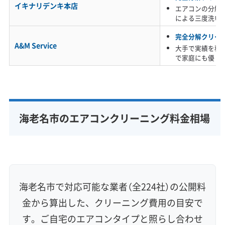
海老名市のエアコン汚れで特に厄介なのは、大
イキナリデンキ本店
エアコンの分解
による三度洗い
型トラックなどから出る排ガスに含まれる、油
完全分解クリー
分を含んだ黒い粒子です。これが換気などで室
A&M Service
大手で実績を積
内に入り、キッチンの調理油煙と混ざると、粘
で家庭にも優し
着力の強いホコリに変わってエアコン内部に吸
い込まれていきます。
海老名市のエアコンクリーニング料金相場
この油っぽいホコリが、相模川流域ならではの
高い湿度に常にさらされると、カビにとって最
高の栄養になってしまいます。結果、フィルタ
ーの奥にあるアルミフィンや送風ファンには、
海老名市で対応可能な業者（全224社）の公開料
水を弾く性質の黒い油膜とカビが一体化した、
金から算出した、クリーニング費用の目安で
頑固な汚れがびっしりとこびりつくのです。
す。ご自宅のエアコンタイプと照らし合わせ