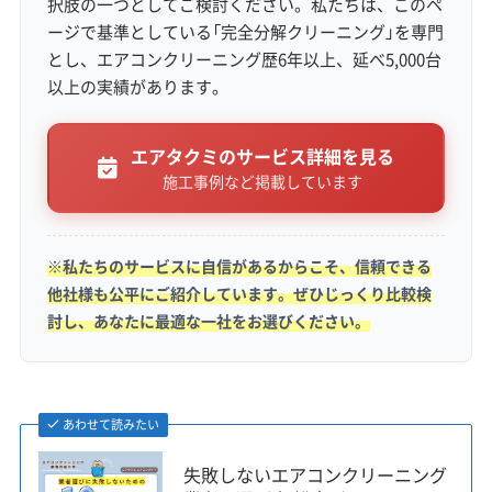
択肢の一つとしてご検討ください。私たちは、このペ
ージで基準としている「完全分解クリーニング」を専門
とし、エアコンクリーニング歴6年以上、延べ5,000台
以上の実績があります。
室内環境への意識が高い子育て世帯が多い
一方、駅周辺の駐車事情が厳しく、クリー
エアタクミのサービス詳細を見る
ニング業者選びの際には作業環境も考慮に
施工事例など掲載しています
入れる必要があります。
※私たちのサービスに自信があるからこそ、信頼できる
他社様も公平にご紹介しています。ぜひじっくり比較検
討し、あなたに最適な一社をお選びください。
空気の質に敏感な子育て世帯の悩み
海老名市は、行政も空気環境への配慮を呼びか
あわせて読みたい
けるなど、住民の方々の健康意識が非常に高い
地域です。特に気密性の高いマンションで暮ら
失敗しないエアコンクリーニング