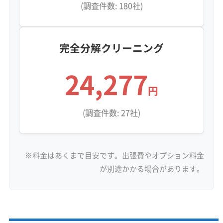
(調査件数: 180社)
くと、風をうまく送り出せなく
なり、設定温度を下げてもなか
なか部屋が冷えない…なんてこ
完全分解クリーニング
とも。電気代が余計にかかる原
24,277
因にもなるので、見た目以上に
円
厄介な汚れなんです。
(調査件数: 27社)
再開発エリアと既存住宅地で異なる、
※料金はあくまで目安です。出張費やオプション料金
業者選びの注意点
が別途かかる場合があります。
扇町などの新しい高気密マンションと、国