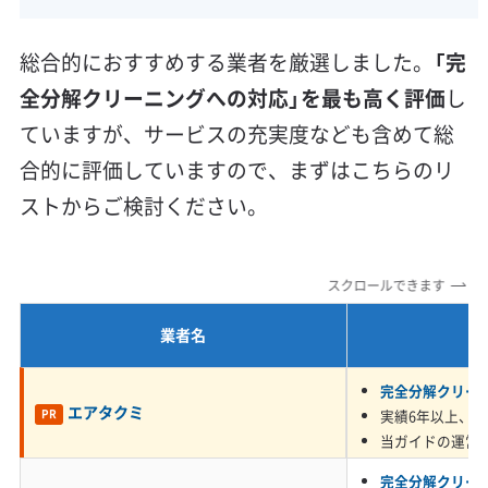
に悪化させる一因となっています。
壁掛け型
天井カセット型
お掃除機能付き
信頼性・安心感 (8)
総合的におすすめする業者を厳選しました。
「完
保証付き
アフターフォロー
女性スタッフ在籍
全分解クリーニングへの対応」を最も高く評価
し
国道246号沿いの「油汚れ」と相模川の
エコ洗剤使用
アレルギー対策
ハウスダスト除去
ていますが、サービスの充実度なども含めて総
湿気が作るカビ
地域密着型
フランチャイズ
合的に評価していますので、まずはこちらのリ
利便性・サービス (12)
ストからご検討ください。
定額料金
複数台割引
初回割引
定期メンテナンス
幹線道路から室内に入り込む油分を含んだ
当日予約可能
即日対応可能
24時間対応
土日祝日対応
黒い粒子が、相模川由来の湿気と混ざり合
スクロールできます
年末年始対応
防カビ・抗菌
消臭処理
防汚コーティング
うことで、水を弾く「油膜のような汚れ」に
業者名
変わるのが海老名市のエアコン汚れの最大
※項目にカーソルを合わせると詳細な説明が表示されます。
完全分解クリー
の特徴です。
エアタクミ
実績6年以上、5,
PR
当ガイドの運営
完全分解クリー