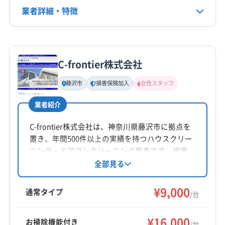
電話番号
業者詳細・特徴
非公開
詳細な料金表
業者情報
特徴
公式HP
公式サイトを見る
C-frontier株式会社
基本情報
代表者名
藤沢市
損害保険加入
女性スタッフ
渡邉千津子
業者紹介
所在地
神奈川県藤沢市
C-frontier株式会社は、神奈川県藤沢市に拠点を
置き、年間500件以上の実績を持つハウスクリー
対応地域
ニング・エアコンクリーニング業者です。損害
海老名市
綾瀬市
伊勢原市
横浜市旭区
保険加入済み。複数台割引、女性スタッフ同
全部見る
行、夜間休日対応も可能です。基本料金9,000円/
横浜市磯子区
横浜市栄区
横浜市金沢区
横浜市戸塚区
台から。駐車場料金は会社負担です。丁寧な作
¥9,000
横浜市港南区
横浜市港北区
横浜市神奈川区
通常タイプ
/台
業と柔軟な対応が魅力です。
横浜市瀬谷区
横浜市西区
横浜市青葉区
横浜市泉区
もっと見る
横浜市中区
横浜市鶴見区
横浜市都筑区
横浜市南区
¥16,000
お掃除機能付き
/台