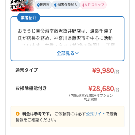
代表者名
藤沢市
損害保険加入
女性スタッフ
高石真至
業者紹介
所在地
神奈川県藤沢市天神町1丁目14-3 レジデンスS1 G
おそうじ革命湘南藤沢亀井野店は、渡邉千津子
氏が店長を務め、神奈川県藤沢市を中心に活動
対応地域
しています。女性スタッフが2名で訪問し、丁寧
海老名市
綾瀬市
伊勢原市
横浜市旭区
な作業を心がけています。エコ洗剤を使用し、
全部見る
エアコン内部を高圧洗浄。土日祝日も対応可能
横浜市磯子区
横浜市栄区
横浜市戸塚区
横浜市港南区
で、防カビ・抗菌コーティングも提供していま
¥9,980
横浜市瀬谷区
横浜市泉区
横浜市保土ケ谷区
鎌倉市
通常タイプ
/台
す。損害保険加入済みです。
茅ヶ崎市
厚木市
座間市
秦野市
逗子市
大和市
もっと見る
藤沢市
平塚市
高座郡寒川町
中郡大磯町
¥28,680
お掃除機能付き
/台
営業時間
中郡二宮町
（内訳:基本¥9,980+オプション
¥18,700）
10:00〜18:00
料金は参考です。
ご依頼前には必ず
公式サイト
で最新
定休日
情報をご確認ください。
不定休