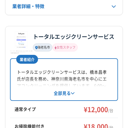
すよ。
業者詳細・特徴
詳細な料金表
業者情報
特徴
海老名市のエアコンクリーニングは、ただのホ
コリ掃除とはわけが違います。交通量の多い道
トータルエッジクリーンサービス
基本情報
代表者名
路からくる「油汚れ」と、相模川に近いことによ
海老名市
女性スタッフ
松村徹
る「湿気とカビ」。この2つの原因が重なった、手
業者紹介
所在地
強い汚れへの対処が求められます。
神奈川県海老名市望地2-6-36 塩坂ビル1 F
トータルエッジクリーンサービスは、橋本昌孝
氏が店長を務め、神奈川県海老名市を中心にエ
だからこそ、価格の安さや手軽なオプションだ
対応地域
アコンクリーニングを提供しています。6:00〜
海老名市
綾瀬市
茅ヶ崎市
厚木市
座間市
21:00まで営業、不定休。基本料金12000円から
全部見る
けで業者を選ぶのではなく、この地域特有の汚
で、複数台割引やオプションも充実。損害補償
小田原市
秦野市
相模原市中央区
相模原市南区
れを根本から取り除ける「完全分解洗浄」の技術
加入済みで、女性スタッフの同行も可能です。
¥12,000
相模原市緑区
大和市
藤沢市
南足柄市
通常タイプ
/台
丁寧な作業と親身な対応を心がけています。
力で選ぶことが大切です。
もっと見る
¥18,000
お掃除機能付き
/台