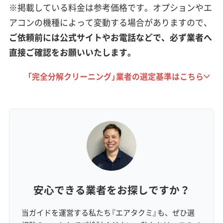
した住宅地では、建物の構造上、床下や壁の中
※掲載している料金は参考価格です。オプションやエ
から湿気が上がってくるケースも見られます。
アコンの機種によって変動する場合がありますので、
この場合、エアコンの裏側など、見えない部分
ご依頼前には公式サイトやお電話などで、必ず業者へ
直接ご確認をお願いいたします。
からカビが広がることが少なくありません。
「完全分解クリーニング」業者の選定基準はこちら
こうした建物ごとの特性を理解していない業者
に依頼すると、汚れの根本原因を見逃してしま
い、クリーニングをしてもすぐに臭いやカビが
再発する、といったトラブルにつながる可能性
があります。
安心できる業者をお探しですか？
生活スタイルとコスト要因（駐車・道
当ガイドを運営する私たち『エアタクミ』も、ぜひ選
路事情）