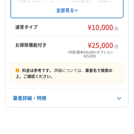
対応地域
丁寧なエアコンクリーニングを提供し、女性ス
海老名市
綾瀬市
伊勢原市
横浜市旭区
タッフ同行も可能。損害保険加入済みです。基
全部見る
本料金10,000円/台で、複数台割引やオプション
横浜市戸塚区
横浜市瀬谷区
横浜市青葉区
横浜市泉区
も充実。土日祝は定休。作業に不満の場合は無
¥10,000
横浜市都筑区
横浜市保土ケ谷区
横浜市緑区
茅ヶ崎市
通常タイプ
/台
料で追加対応しています。
厚木市
座間市
秦野市
川崎市宮前区
川崎市多摩区
もっと見る
川崎市麻生区
相模原市中央区
相模原市南区
¥25,000
お掃除機能付き
/台
営業時間
相模原市緑区
大和市
藤沢市
平塚市
愛甲郡愛川町
（内訳:基本¥10,000+オプション
¥15,000）
8:00〜18:00
愛甲郡清川村
高座郡寒川町
(東京都) 稲城市
(東京都) 多摩市
(東京都) 町田市
料金は参考です。
詳細については、
業者名で検索の
定休日
上、ご確認ください。
年中無休
電話番号
業者詳細・特徴
046-292-7085
詳細な料金表
業者情報
特徴
公式HP
公式サイトを見る
基本情報