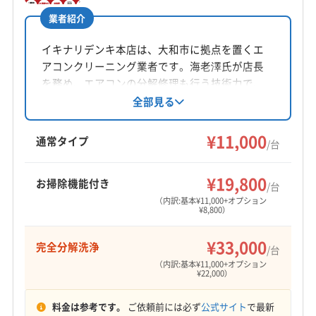
電話番号
業者紹介
非公開
イキナリデンキ本店は、大和市に拠点を置くエ
公式HP
アコンクリーニング業者です。海老澤氏が店長
公式サイトなし
を務め、エアコンの分解修理も行う技術力で、
除菌水による三度洗いが特徴。撮影許可で割
全部見る
引、複数台割引も利用可能です。お掃除機能付
きや完全分解洗浄にも対応。対応エリアは町田
¥11,000
通常タイプ
/台
市や横浜市など神奈川県央地域と東京都の一部
です。
¥19,800
お掃除機能付き
/台
（内訳:基本¥11,000+オプション
¥8,800）
¥33,000
完全分解洗浄
/台
（内訳:基本¥11,000+オプション
¥22,000）
料金は参考です。
ご依頼前には必ず
公式サイト
で最新