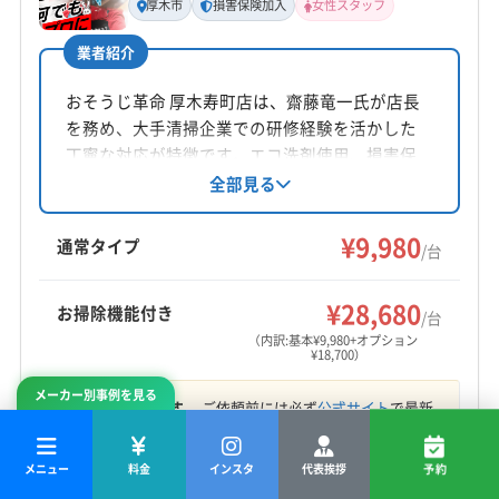
厚木市
損害保険加入
女性スタッフ
(東京都) 多摩市
(東京都) 町田市
(東京都) 日野市
合戸
(東京都) 八王子市
(東京都) 品川区
(東京都) 府中市
業者紹介
所在地
神奈川県横浜市青葉区美しが丘1丁目13-10 吉村ビル
おそうじ革命 厚木寿町店は、齋藤竜一氏が店長
107号
を務め、大手清掃企業での研修経験を活かした
丁寧な対応が特徴です。エコ洗剤使用、損害保
対応地域
険加入、女性スタッフ同行可能で、小さなお子
全部見る
海老名市
綾瀬市
伊勢原市
横須賀市
横浜市旭区
様がいる家庭でも安心。エアコンクリーニング
に加え、防カビ抗菌コートなどのオプションも
横浜市磯子区
横浜市栄区
横浜市金沢区
横浜市戸塚区
¥9,980
通常タイプ
/台
提供し、快適な空間づくりをサポートします。
横浜市港南区
横浜市港北区
横浜市神奈川区
横浜市瀬谷区
横浜市西区
横浜市青葉区
横浜市泉区
もっと見る
¥28,680
お掃除機能付き
/台
横浜市中区
横浜市鶴見区
横浜市都筑区
横浜市南区
（内訳:基本¥9,980+オプション
¥18,700）
営業時間
横浜市保土ケ谷区
横浜市緑区
鎌倉市
厚木市
8:00〜20:00
座間市
小田原市
逗子市
川崎市宮前区
川崎市幸区
メーカー別事例を見る
料金は参考です。
ご依頼前には必ず
公式サイト
で最新
川崎市高津区
川崎市川崎区
川崎市多摩区
情報をご確認ください。
定休日
川崎市中原区
川崎市麻生区
相模原市中央区
なし
メニュー
料金
インスタ
代表挨拶
予約
相模原市南区
相模原市緑区
大和市
藤沢市
平塚市