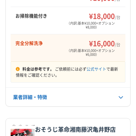
浄します。
横浜市中区
横浜市鶴見区
横浜市都筑区
横浜市南区
もっと見る
横浜市保土ケ谷区
横浜市緑区
座間市
川崎市宮前区
¥18,000
お掃除機能付き
/台
営業時間
川崎市高津区
川崎市多摩区
川崎市麻生区
（内訳:基本¥10,000+オプション
¥8,000）
8:00〜20:00
相模原市中央区
相模原市南区
大和市
藤沢市
(東京都) 町田市
¥16,000
完全分解洗浄
定休日
/台
火
（内訳:基本¥10,000+オプション
¥6,000）
電話番号
料金は参考です。
ご依頼前には必ず
公式サイト
で最新
非公開
情報をご確認ください。
公式HP
公式サイトを見る
業者詳細・特徴
詳細な料金表
業者情報
特徴
おそうじ革命湘南藤沢亀井野店
基本情報