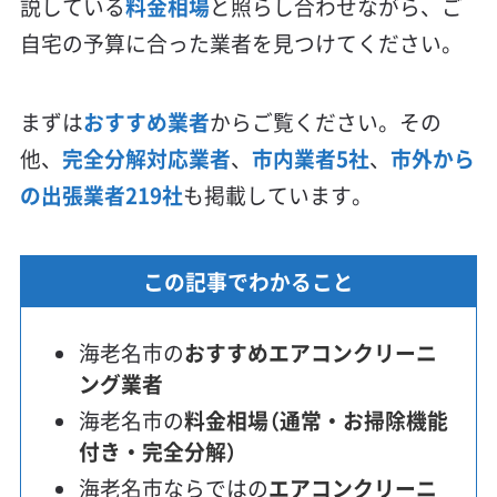
説している
料金相場
と照らし合わせながら、ご
自宅の予算に合った業者を見つけてください。
まずは
おすすめ業者
からご覧ください。その
他、
完全分解対応業者
、
市内業者5社
、
市外から
の出張業者219社
も掲載しています。
この記事でわかること
海老名市の
おすすめエアコンクリーニ
ング業者
海老名市の
料金相場（通常・お掃除機能
付き・完全分解）
海老名市ならではの
エアコンクリーニ