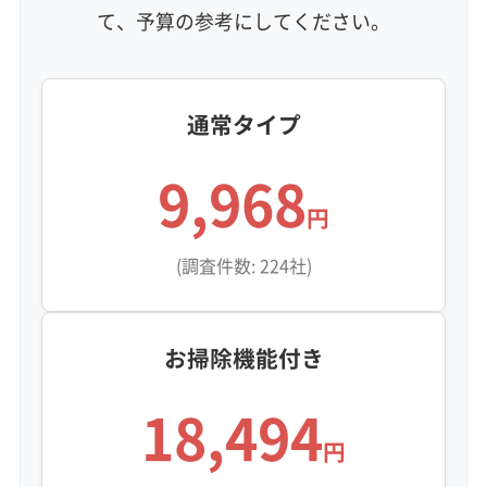
て、予算の参考にしてください。
この汚れは水を弾くため、表面を拭いただけの
簡易的な掃除ではまったく歯が立ちません。そ
れどころか、汚れを奥に塗り込んでしまい、悪
通常タイプ
臭やカビの再発を早めることにもなりかねませ
9,968
ん。この問題を根本から解決するには、専用の
円
洗剤で油膜をしっかり分解し、高圧洗浄で洗い
(調査件数: 224社)
流す「完全分解洗浄」が最も確実な方法です。
お掃除機能付き
国道沿いのお宅でよく見るこの
「油と湿気が混ざった汚れ」は、
監修 宇賀神
18,494
水を弾く膜のようになるのが特
円
徴です。送風ファンにこれが付