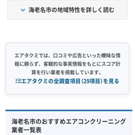
の土台を作っています。
海老名市の地域特性を詳しく読む
さらに、東名高速や圏央道、国道246号といった
主要な道路が集中しているため、交通量も非常
に多いのが特徴です。これらの道路から出る排
ガスには、目に見えない油分が含まれていま
エアタクミでは、口コミや広告といった曖昧な情
報に頼らず、客観的な事実情報をもとにスコア計
す。窓や換気口から室内に入り込んだこれらの
算を行い業者を掲載しています。
成分をエアコンが吸い込むと、内部でホコリと
エアタクミの全調査項目（29項目）を見る
混ざり、ベタベタした汚れの原因になります。
特に近年の駅周辺の再開発で増えた気密性の高
専門性・技術力 (9)
いマンションでは、一度入り込んだ湿気や汚れ
完全分解洗浄
部分クリーニング
実績10年以上
海老名市のおすすめエアコンクリーニング
が外に逃げにくく、エアコン内部の汚れをさら
資格保有スタッフ
家庭用エアコン
業務用エアコン
業者一覧表