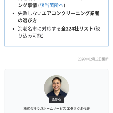
ング事情
(
該当箇所へ
)
失敗しない
エアコンクリーニング業者
の選び方
海老名市に対応する
全224社リスト
（絞
り込み可能）
2026年02月12日更新
監修者
株式会社ウガホームサービス エタククミ代表