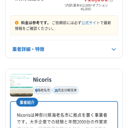
ご家族の健康と、エアコンを一日でも長く快適
営業時間
（内訳:基本¥12,000+オプション
¥6,000）
8:30〜19:00
に使うために、ぜひ一度、プロの技術によるリ
料金は参考です。
ご依頼前には必ず
公式サイト
で最新
セットをご検討ください。
定休日
情報をご確認ください。
年中無休
電話番号
参考データ
業者詳細・特徴
046-206-7004
詳細な料金表
業者情報
特徴
世帯数と人口(令和7年11月1日現在) – マイ広
公式HP
公式サイトを見る
報紙
Nicoris
基本情報
代表者名
海老名駅 周辺の安い駐車場検索・予約【最大
海老名市
完全分解洗浄
橋本昌孝
料金・裏ワザ】
業者紹介
所在地
かながわの安全・安心まちづくり
神奈川県海老名市柏ケ谷275−1 グランヒルズ405
Nicorisは神奈川県海老名市に拠点を置く事業者
です。大手企業での経験と年間2000台の作業実
対応地域