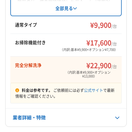
績があり、損害賠償保険にも加入。エコ洗剤や
海老名市
綾瀬市
伊勢原市
横須賀市
横浜市旭区
完全分解洗浄にも対応し、小さなお子様やペッ
全部見る
トがいる家庭にもおすすめです。
横浜市磯子区
横浜市栄区
横浜市金沢区
横浜市戸塚区
¥9,900
横浜市港南区
横浜市港北区
横浜市神奈川区
通常タイプ
/台
横浜市瀬谷区
横浜市西区
横浜市青葉区
横浜市泉区
もっと見る
横浜市中区
横浜市鶴見区
横浜市都筑区
横浜市南区
¥17,600
お掃除機能付き
/台
営業時間
横浜市保土ケ谷区
横浜市緑区
鎌倉市
茅ヶ崎市
（内訳:基本¥9,900+オプション¥7,700）
6:00〜21:00
厚木市
座間市
三浦市
小田原市
秦野市
逗子市
¥22,900
完全分解洗浄
川崎市宮前区
川崎市幸区
川崎市高津区
川崎市川崎区
/台
定休日
（内訳:基本¥9,900+オプション
川崎市多摩区
川崎市中原区
川崎市麻生区
不定休
¥13,000）
相模原市中央区
相模原市南区
相模原市緑区
大和市
藤沢市
南足柄市
平塚市
愛甲郡愛川町
料金は参考です。
ご依頼前には必ず
公式サイト
で最新
電話番号
情報をご確認ください。
非公開
愛甲郡清川村
高座郡寒川町
三浦郡葉山町
足柄下郡真鶴町
足柄下郡湯河原町
足柄下郡箱根町
公式HP
足柄上郡開成町
足柄上郡山北町
足柄上郡松田町
業者詳細・特徴
公式サイトを見る
足柄上郡大井町
足柄上郡中井町
中郡大磯町
中郡二宮町
(東京都) 町田市
(東京都) 八王子市