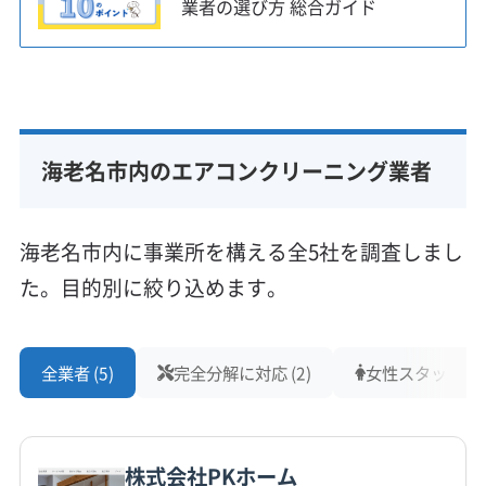
業者の選び方 総合ガイド
す子育て世帯にとって、エアコンから出るカビ
やホコリは、お子様の健康への影響が心配な点
だと思います。
海老名市内のエアコンクリーニング業者
駅周辺エリアの駐車スペース問題
海老名市内に事業所を構える全5社を調査しまし
海老名駅周辺、特に扇町や中央エリアは商業施
た。目的別に絞り込めます。
設やマンションが密集しているため、コインパ
ーキングの料金が高めに設定されている傾向が
全業者 (5)
完全分解に対応 (2)
女性スタッフ在籍 
あります。作業車両を停めるスペースの確保が
難しく、業者によっては駐車料金が別途請求さ
れたり、時間を要する丁寧な作業を避けるケー
株式会社PKホーム