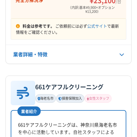
¥23,100
完全分解洗浄
/台
（内訳:基本¥9,900+オプション
定休日
¥13,200）
年末年始
料金は参考です。
ご依頼前には必ず
公式サイト
で最新
情報をご確認ください。
電話番号
非公開
業者詳細・特徴
公式HP
公式サイトを見る
詳細な料金表
業者情報
特徴
661ケアフルクリーニング
基本情報
代表者名
海老名市
損害保険加入
女性スタッフ
齋藤宏史
業者紹介
所在地
神奈川県海老名市中央1-16-31 A&NIビル1階
661ケアフルクリーニングは、神奈川県海老名市
を中心に活動しています。自社スタッフによる