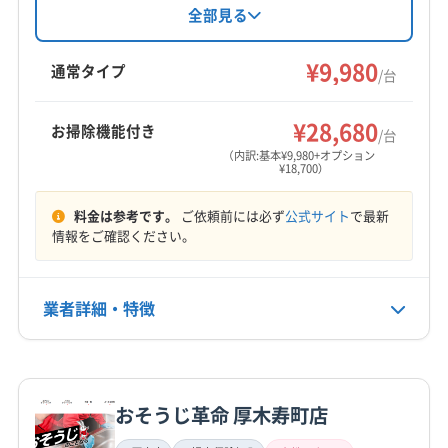
海老名市
綾瀬市
伊勢原市
横須賀市
横浜市旭区
富な店長が対応します。女性スタッフ同行可
全部見る
能、営業時間外も相談可能です。基本料金9980
横浜市磯子区
横浜市栄区
横浜市金沢区
横浜市戸塚区
円から。土日祝日も対応し、防カビ抗菌コート
¥9,980
横浜市港南区
横浜市港北区
横浜市神奈川区
通常タイプ
/台
などのオプションも用意されています。横浜市
横浜市瀬谷区
横浜市西区
横浜市青葉区
横浜市泉区
もっと見る
青葉区とその周辺地域で、丁寧なサービスを提
横浜市中区
横浜市鶴見区
横浜市都筑区
横浜市南区
¥28,680
お掃除機能付き
供しています。
/台
営業時間
横浜市保土ケ谷区
横浜市緑区
鎌倉市
茅ヶ崎市
（内訳:基本¥9,980+オプション
¥18,700）
9:00〜19:00
厚木市
座間市
小田原市
秦野市
逗子市
川崎市宮前区
川崎市幸区
川崎市高津区
川崎市川崎区
料金は参考です。
ご依頼前には必ず
公式サイト
で最新
定休日
川崎市多摩区
川崎市中原区
川崎市麻生区
情報をご確認ください。
年中無休・不明
相模原市中央区
相模原市南区
相模原市緑区
大和市
藤沢市
南足柄市
平塚市
愛甲郡愛川町
電話番号
業者詳細・特徴
0466-47-8163
愛甲郡清川村
高座郡寒川町
足柄下郡真鶴町
足柄下郡湯河原町
足柄下郡箱根町
足柄上郡開成町
詳細な料金表
業者情報
特徴
公式HP
足柄上郡山北町
足柄上郡松田町
足柄上郡大井町
公式サイトを見る
足柄上郡中井町
中郡大磯町
中郡二宮町
おそうじ革命 厚木寿町店
基本情報
(東京都) 稲城市
(東京都) 狛江市
(東京都) 世田谷区
代表者名