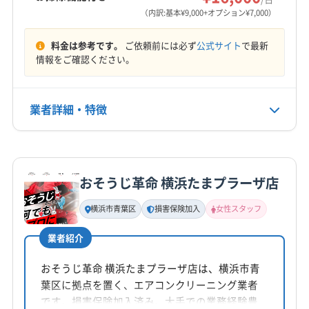
営業時間
横浜市保土ケ谷区
横浜市緑区
鎌倉市
茅ヶ崎市
（内訳:基本¥9,000+オプション¥7,000）
9:00〜17:00
厚木市
座間市
秦野市
逗子市
相模原市中央区
料金は参考です。
ご依頼前には必ず
公式サイト
で最新
相模原市南区
相模原市緑区
大和市
藤沢市
平塚市
定休日
情報をご確認ください。
高座郡寒川町
なし
業者詳細・特徴
電話番号
0120-541-878
詳細な料金表
業者情報
特徴
公式HP
公式サイトを見る
おそうじ革命 横浜たまプラーザ店
基本情報
代表者名
横浜市青葉区
損害保険加入
女性スタッフ
櫻井勝己
業者紹介
所在地
神奈川県藤沢市獺郷12262 F
おそうじ革命 横浜たまプラーザ店は、横浜市青
葉区に拠点を置く、エアコンクリーニング業者
対応地域
です。損害保険加入済み。大手での業務経験豊