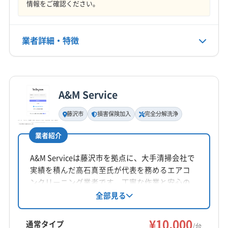
情報をご確認ください。
業者詳細・特徴
詳細な料金表
業者情報
特徴
A&M Service
基本情報
代表者名
藤沢市
損害保険加入
完全分解洗浄
海老澤
業者紹介
所在地
神奈川県大和市中央林間9-3-35 KK-1 ビル2 F
A&M Serviceは藤沢市を拠点に、大手清掃会社で
実績を積んだ高石真至氏が代表を務めるエアコ
対応地域
ンクリーニング業者です。丁寧な作業と安心の
海老名市
綾瀬市
横浜市旭区
横浜市戸塚区
技術で、小さなお子様やペットがいる家庭にも
全部見る
選ばれています。エコ洗剤の使用や、完全分解
横浜市港南区
横浜市港北区
横浜市神奈川区
洗浄にも対応し、エアコンの隅々まで綺麗に洗
¥10,000
横浜市瀬谷区
横浜市西区
横浜市青葉区
横浜市泉区
通常タイプ
/台