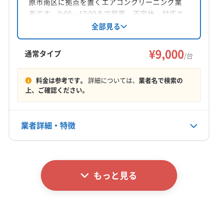
原市南区に拠点を置くエアコンクリーニング業
対応地域
者です。9:00～17:00まで営業、不定休。対応エ
相模原市中央区
相模原市南区
綾瀬市
横浜市旭区
リアは町田市や相模原市などです。基本料金は1
全部見る
台9,000円からで、損害保険加入済み。丁寧な作
横浜市戸塚区
横浜市港南区
横浜市港北区
業をモットーに地域密着型のサービスを提供し
¥9,000
横浜市神奈川区
横浜市瀬谷区
横浜市西区
通常タイプ
/台
ています。
横浜市青葉区
横浜市泉区
横浜市中区
横浜市鶴見区
もっと見る
横浜市都筑区
横浜市南区
横浜市保土ケ谷区
料金は参考です。
詳細については、
業者名で検索の
上、ご確認ください。
営業時間
横浜市緑区
座間市
川崎市宮前区
川崎市幸区
9:00〜20:00
川崎市高津区
川崎市川崎区
川崎市多摩区
川崎市中原区
川崎市麻生区
大和市
(東京都) 町田市
業者詳細・特徴
定休日
年中無休
詳細な料金表
業者情報
特徴
電話番号
非公開
もっと見る
基本情報
代表者名
公式HP
米長穣
公式サイトなし