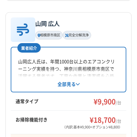
詳細な料金表
業者情報
特徴
公式HP
公式サイトを見る
山岡 広人
基本情報
代表者名
相模原市南区
完全分解洗浄
非公開
業者紹介
所在地
神奈川県相模原市南区
山岡広人氏は、年間1000台以上のエアコンクリ
ーニング実績を持つ、神奈川県相模原市南区で
対応地域
活躍する業者です。丁寧な作業と清潔感を心掛
相模原市南区
(千葉県) 松戸市
(東京都) 渋谷区
けており、エアコン修理経験を活かしたアフタ
全部見る
ーフォローも提供。土日祝日も対応可能で、完
(東京都) 新宿区
(東京都) 町田市
(茨城県) 守谷市
全分解クリーニングや防カビ・抗菌コーティン
¥9,900
通常タイプ
/台
グにも対応しています。営業時間外や対応地域
営業時間
外の相談も可能です。
月曜日～金曜日 8:00〜17:00
¥18,700
お掃除機能付き
/台
（内訳:基本¥9,900+オプション¥8,800）
定休日
土・日・祝