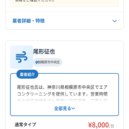
川崎市多摩区
川崎市中原区
川崎市麻生区
大和市
土・日・祝
平塚市
(東京都) あきる野市
(東京都) 稲城市
(東京都) 国分寺市
(東京都) 国立市
(東京都) 狛江市
業者詳細・特徴
電話番号
042-707-9181
(東京都) 小金井市
(東京都) 小平市
(東京都) 多摩市
(東京都) 町田市
(東京都) 調布市
(東京都) 日野市
詳細な料金表
業者情報
特徴
公式HP
(東京都) 八王子市
(東京都) 府中市
(東京都) 武蔵野市
公式サイトを見る
尾形征也
(東京都) 立川市
基本情報
代表者名
相模原市中央区
小島直樹
業者紹介
所在地
神奈川県相模原市南区
尾形征也氏は、神奈川県相模原市中央区でエア
コンクリーニングを提供しています。営業時間
対応地域
外や対応地域外でも柔軟に対応可能。丁寧な説
相模原市中央区
相模原市南区
相模原市緑区
綾瀬市
明と確認で安心感を提供し、ペットがいる家庭
全部見る
でも安心して利用できます。複数台割引や有料
伊勢原市
横須賀市
横浜市旭区
横浜市磯子区
駐車場の代金負担も魅力です。
¥8,000
横浜市栄区
横浜市金沢区
横浜市戸塚区
横浜市港南区
通常タイプ
/台