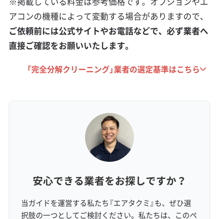
※掲載している料金は参考価格です。オプションやエ
アコンの機種によって変動する場合がありますので、
これらの駅周辺はコインパーキングの料金が高
ご依頼前には公式サイトやお電話などで、必ず業者へ
めの傾向があり、場所によっては最大料金の設
直接ご確認をお願いいたします。
定がないこともあります。作業が長引くと駐車
「完全分解クリーニング」業者の選定基準はこちら
料金だけで数千円が追加で請求されることもあ
るため、事前に駐車料金込みの業者を選ぶか、
料金について確認しておくことが大切です。商
業施設が近いと、土日祝日は駐車場探しに時間
がかかる場合もあります。
安心できる業者をお探しですか？
郊外・住宅地・山間エリア
当ガイドを運営する私たち『エアタクミ』も、ぜひ選
団地が多いエリアや山間部では、コインパーキ
択肢の一つとしてご検討ください。私たちは、このペ