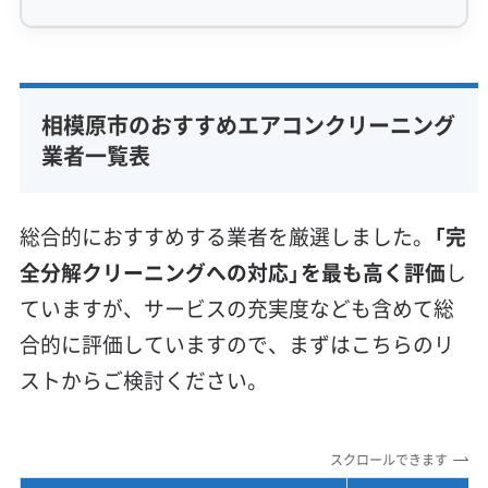
この「湿気によるカビ」「排気ガスの油分」「細かい
専門性・技術力 (9)
土埃」の3つが重なることで、相模原市のエアコ
完全分解洗浄
部分クリーニング
実績10年以上
ンは汚れやすくなっているのです。
相模原市のおすすめエアコンクリーニング
資格保有スタッフ
家庭用エアコン
業務用エアコン
業者一覧表
壁掛け型
天井カセット型
お掃除機能付き
信頼性・安心感 (8)
相模原市にお伺いすると、やは
総合的におすすめする業者を厳選しました。
「完
り国道16号沿いのお客様からは
監修 宇賀神
保証付き
アフターフォロー
女性スタッフ在籍
全分解クリーニングへの対応」を最も高く評価
し
「窓を開けるとザラザラしたホコ
エコ洗剤使用
アレルギー対策
ハウスダスト除去
ていますが、サービスの充実度なども含めて総
リが入ってくる」というお話をよ
地域密着型
フランチャイズ
合的に評価していますので、まずはこちらのリ
く聞きますね。この細かい土埃
利便性・サービス (12)
ストからご検討ください。
が、排気ガスの見えない油分と
定額料金
複数台割引
初回割引
定期メンテナンス
くっつくと、本当に厄介な汚れ
当日予約可能
即日対応可能
24時間対応
土日祝日対応
スクロールできます
になるんです。普通のホコリと
年末年始対応
防カビ・抗菌
消臭処理
防汚コーティング