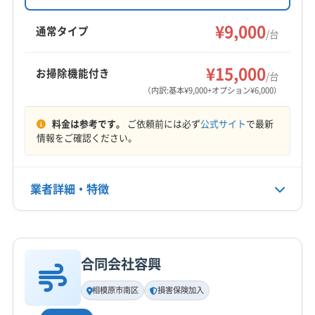
(東京都) 青梅市
(東京都) 多摩市
(東京都) 町田市
9000円/台からで、お掃除機能付きエアコンは
伊勢原市
横須賀市
横浜市旭区
横浜市磯子区
6000円/台のオプション料金で対応。神奈川県相
(東京都) 調布市
(東京都) 東久留米市
(東京都) 東村山市
¥9,000
横浜市栄区
横浜市金沢区
横浜市戸塚区
横浜市港南区
通常タイプ
/台
模原市中央区を中心に、幅広いエリアでサービ
(東京都) 東大和市
(東京都) 日野市
(東京都) 八王子市
横浜市港北区
横浜市神奈川区
横浜市瀬谷区
もっと見る
スを提供しています。
(東京都) 府中市
(東京都) 武蔵村山市
(東京都) 武蔵野市
横浜市西区
横浜市青葉区
横浜市泉区
横浜市中区
¥15,000
お掃除機能付き
/台
(東京都) 福生市
(東京都) 立川市
営業時間
横浜市鶴見区
横浜市都筑区
横浜市南区
（内訳:基本¥9,000+オプション¥6,000）
10:00〜18:00
横浜市保土ケ谷区
横浜市緑区
海老名市
鎌倉市
料金は参考です。
ご依頼前には必ず
公式サイト
で最新
茅ヶ崎市
厚木市
座間市
三浦市
小田原市
秦野市
定休日
情報をご確認ください。
逗子市
川崎市宮前区
川崎市幸区
川崎市高津区
なし
川崎市川崎区
川崎市多摩区
川崎市中原区
川崎市麻生区
大和市
藤沢市
南足柄市
平塚市
業者詳細・特徴
電話番号
非公開
愛甲郡愛川町
愛甲郡清川村
高座郡寒川町
三浦郡葉山町
足柄下郡真鶴町
足柄下郡湯河原町
詳細な料金表
業者情報
特徴
公式HP
足柄下郡箱根町
足柄上郡開成町
足柄上郡山北町
公式サイトなし
合同会社容興
足柄上郡松田町
足柄上郡大井町
足柄上郡中井町
基本情報
代表者名
中郡大磯町
中郡二宮町
相模原市南区
損害保険加入
益子修一