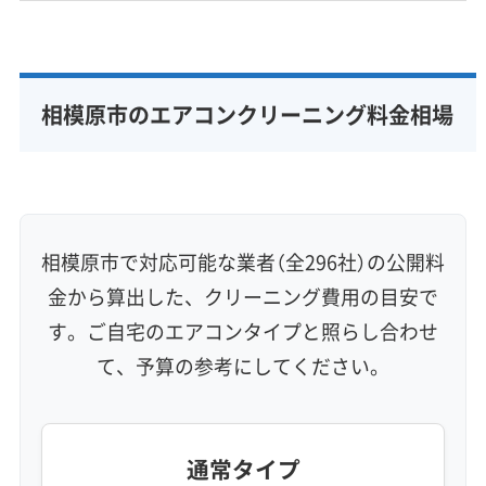
特有の汚れの原因になっています。
相模原市のエアコンクリーニング料金相場
都市部の汚れ（中央区・南区）
市の中心部である中央区と南区では、似たよう
な汚れの傾向が見られます。
相模原市で対応可能な業者（全296社）の公開料
金から算出した、クリーニング費用の目安で
油分を含んだ、こびりつく汚れ：
国道16号
す。ご自宅のエアコンタイプと照らし合わせ
など幹線道路の交通量が非常に多く、排気ガ
て、予算の参考にしてください。
スに含まれる油分が汚れの主な原因です。こ
れに、住宅が密集していることで逃げ場のな
い湿気が加わり、黒くてベタベタした汚れが
通常タイプ
エアコン内部に固くこびりつきます。