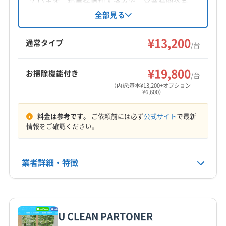
ています。損害保険加入済みで、営業時間外も
(東京都) 葛飾区
(東京都) 江戸川区
(東京都) 江東区
相模原市中央区
相模原市南区
相模原市緑区
伊勢原市
対応可能。相模原市中央区を中心に、東京都と
全部見る
(東京都) 港区
(東京都) 荒川区
(東京都) 国分寺市
神奈川県の一部エリアでサービスを展開してい
海老名市
厚木市
座間市
川崎市麻生区
大和市
(東京都) 国立市
(東京都) 狛江市
(東京都) 三鷹市
ます。丁寧な作業と顧客目線での対応を心が
¥13,200
平塚市
(東京都) あきる野市
(東京都) 昭島市
通常タイプ
/台
け、快適な住環境作りをサポートしています。
(東京都) 渋谷区
(東京都) 小金井市
(東京都) 小平市
(東京都) 多摩市
(東京都) 町田市
(東京都) 日野市
もっと見る
(東京都) 昭島市
(東京都) 新宿区
(東京都) 杉並区
(東京都) 八王子市
¥19,800
お掃除機能付き
/台
(東京都) 世田谷区
(東京都) 清瀬市
(東京都) 西東京市
営業時間
（内訳:基本¥13,200+オプション
(東京都) 青梅市
(東京都) 千代田区
(東京都) 足立区
¥6,600）
平日8:00～19:00 土日9:00～18:00
(東京都) 多摩市
(東京都) 台東区
(東京都) 大田区
料金は参考です。
ご依頼前には必ず
公式サイト
で最新
定休日
(東京都) 中央区
(東京都) 中野区
(東京都) 町田市
情報をご確認ください。
年中無休
(東京都) 調布市
(東京都) 東久留米市
(東京都) 東村山市
(東京都) 東大和市
(東京都) 日野市
(東京都) 八王子市
電話番号
業者詳細・特徴
(東京都) 板橋区
(東京都) 品川区
(東京都) 府中市
042-707-4664
(東京都) 武蔵村山市
(東京都) 武蔵野市
(東京都) 福生市
詳細な料金表
業者情報
特徴
(東京都) 文京区
(東京都) 豊島区
(東京都) 北区
公式HP
公式サイトを見る
(東京都) 墨田区
(東京都) 目黒区
(東京都) 立川市
U CLEAN PARTONER
(東京都) 練馬区
基本情報