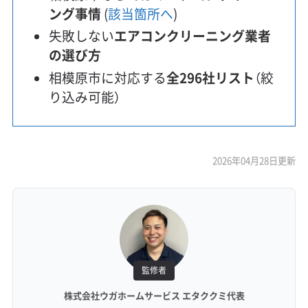
ング事情
(
該当箇所へ
)
失敗しない
エアコンクリーニング業者
の選び方
相模原市に対応する
全296社リスト
（絞
り込み可能）
2026年04月28日更新
監修者
株式会社ウガホームサービス エタククミ代表