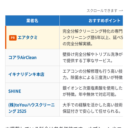
スクロールできます
駐車事情の比較：都心部と郊外エリア
業者名
おすすめポイント
の違い
完全分解クリーニング特化の専門店
エアタクミ
ンクリーニング歴6年以上、延べ5,0
PR
の完全分解実績。
エアコンクリーニングを頼む際の駐車スペ
壁掛け完全分解やトリプル洗浄が特
コアラAirClean
で提供する丁寧なサービス。
ースの問題は、駅前の都市部と郊外や山間
エアコンの分解修理も行う高い技術
部とで大きく異なります。これは業者選び
イキナリデンキ本店
力。除菌水による三度洗いが特徴。
のポイントにもなります。
銀イオンと次亜塩素酸を使用した独
SHINE
が特徴。年中無休で対応可能。
(株)toYouハウスクリーニ
大手での経験を活かした高い技術力
ング 2525
保証付きで安心して任せられる。
都心・駅前エリア（相模原駅、相模大野駅、橋
本駅周辺）