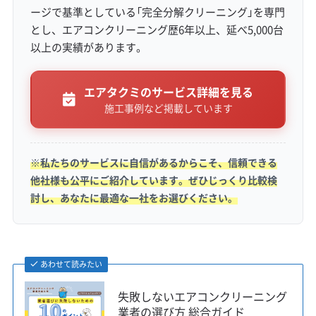
ージで基準としている「完全分解クリーニング」を専門
ングがそもそも少なく、見つからないリスクが
とし、エアコンクリーニング歴6年以上、延べ5,000台
あります。道が狭くて家の前まで車を寄せられ
以上の実績があります。
ないことも珍しくありません。こうしたエリア
では、軽自動車で小回りが利き、地域の道に慣
エアタクミのサービス詳細を見る
施工事例など掲載しています
れている業者の方が作業がスムーズに進むこと
が多いです。
※私たちのサービスに自信があるからこそ、信頼できる
他社様も公平にご紹介しています。ぜひじっくり比較検
討し、あなたに最適な一社をお選びください。
同じ市内でも、中央区の「排気ガ
スと湿気が混じった汚れ」と、緑
監修 宇賀神
区の津久井エリアで見る「花粉と
あわせて読みたい
虫が原因の汚れ」とでは、洗浄の
アプローチが少し変わってきま
失敗しないエアコンクリーニング
業者の選び方 総合ガイド