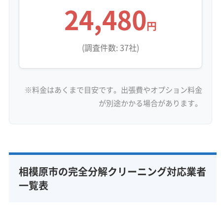
24,480
や細かな粉塵が舞いやすくなっています。こ
円
れが幹線道路の排気ガスに含まれる油分とエ
アコン内部で混ざると、まるでセメントのよ
(調査件数: 37社)
うに固まってしまうことがあり、風の通り道
を塞ぐ原因にもなりかねません。
※料金はあくまで目安です。出張費やオプション料金
津久井・相模湖エリア（山間部）の注意点：
が別途かかる場合があります。
こちらは車の排気ガスより、森からの花粉や
土埃、カビの胞子といった自然由来の汚れが
中心です。湖や川が近いことで湿度も高く、
カビの繁殖を後押しします。また、カメムシ
相模原市の完全分解クリーニング対応業者
などの虫がエアコンの排水ホースに入り込
一覧表
み、詰まらせて水漏れを起こすトラブルは、
他の区に比べて特に注意が必要です。