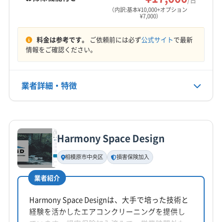
営業時間
横浜市鶴見区
横浜市都筑区
横浜市南区
（内訳:基本¥10,000+オプション
¥7,000）
平日8:00〜19:00 土日祝9:00〜19:00
横浜市保土ケ谷区
横浜市緑区
海老名市
鎌倉市
茅ヶ崎市
厚木市
座間市
三浦市
小田原市
秦野市
料金は参考です。
ご依頼前には必ず
公式サイト
で最新
定休日
逗子市
川崎市宮前区
川崎市幸区
川崎市高津区
情報をご確認ください。
年中無休
川崎市川崎区
川崎市多摩区
川崎市中原区
川崎市麻生区
大和市
藤沢市
南足柄市
平塚市
電話番号
業者詳細・特徴
非公開
愛甲郡愛川町
愛甲郡清川村
高座郡寒川町
三浦郡葉山町
足柄上郡開成町
足柄上郡山北町
詳細な料金表
業者情報
特徴
公式HP
足柄上郡松田町
足柄上郡大井町
足柄上郡中井町
公式サイトを見る
中郡大磯町
中郡二宮町
(埼玉県) さいたま市浦和区
Harmony Space Design
基本情報
(埼玉県) さいたま市岩槻区
(埼玉県) さいたま市見沼区
代表者名
相模原市中央区
損害保険加入
(埼玉県) さいたま市桜区
(埼玉県) さいたま市西区
金子勝
(埼玉県) さいたま市大宮区
(埼玉県) さいたま市中央区
業者紹介
所在地
(埼玉県) さいたま市南区
(埼玉県) さいたま市北区
神奈川県相模原市中央区
Harmony Space Designは、大手で培った技術と
(埼玉県) さいたま市緑区
(埼玉県) 所沢市
(埼玉県) 上尾市
経験を活かしたエアコンクリーニングを提供し
(埼玉県) 川越市
(埼玉県) 川口市
(東京都) 稲城市
対応地域