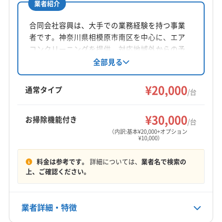
業者紹介
所在地
神奈川県相模原市中央区
合同会社容興は、大手での業務経験を持つ事業
者です。神奈川県相模原市南区を中心に、エア
対応地域
コンクリーニングを提供。対応地域外からの予
相模原市中央区
相模原市南区
相模原市緑区
綾瀬市
約も相談可能です。駐車場代は業者が負担。損
全部見る
害保険加入済みで、丁寧かつスピーディな作業
伊勢原市
横浜市旭区
横浜市磯子区
横浜市栄区
が特徴です。横浜銀行、みずほ銀行と取引があ
¥20,000
横浜市金沢区
横浜市戸塚区
横浜市港南区
通常タイプ
/台
ります。基本料金は1台20,000円（税込）からで、
横浜市港北区
横浜市神奈川区
横浜市瀬谷区
もっと見る
複数台割引も用意されています。防カビ・抗菌
横浜市西区
横浜市青葉区
横浜市泉区
横浜市中区
¥30,000
お掃除機能付き
コーティングなどのオプションも利用可能で
/台
営業時間
横浜市鶴見区
横浜市都筑区
横浜市南区
す。
（内訳:基本¥20,000+オプション
¥10,000）
08:30〜19:00
横浜市保土ケ谷区
横浜市緑区
海老名市
鎌倉市
茅ヶ崎市
厚木市
座間市
秦野市
川崎市宮前区
料金は参考です。
詳細については、
業者名で検索の
定休日
川崎市幸区
川崎市高津区
川崎市川崎区
川崎市多摩区
上、ご確認ください。
年中無休
川崎市中原区
川崎市麻生区
大和市
藤沢市
平塚市
愛甲郡愛川町
愛甲郡清川村
(東京都) 町田市
電話番号
業者詳細・特徴
090-6105-1558