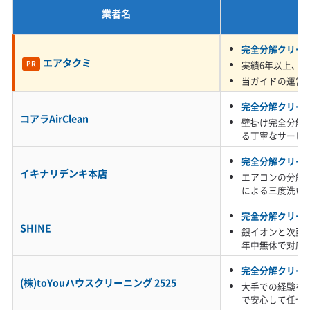
違って、水を弾いてしまうの
業者名
で、ご家庭でのフィルター掃除
※項目にカーソルを合わせると詳細な説明が表示されます。
完全分解クリー
だけでは奥までキレイにするの
エアタクミ
実績6年以上、5,
PR
が難しいんですね。
当ガイドの運営
完全分解クリー
コアラAirClean
壁掛け完全分解
る丁寧なサービ
【エリア別】汚れの傾向と注意点の違い
完全分解クリー
イキナリデンキ本店
エアコンの分解
による三度洗い
完全分解クリー
市全体に共通する汚れの傾向に加えて、中
SHINE
銀イオンと次亜
年中無休で対応
央区・南区のような都市部では交通量と住
宅の密集が、緑区では進行中の都市開発と
完全分解クリー
(株)toYouハウスクリーニング 2525
大手での経験を
豊かな自然という、異なる環境がそれぞれ
で安心して任せ