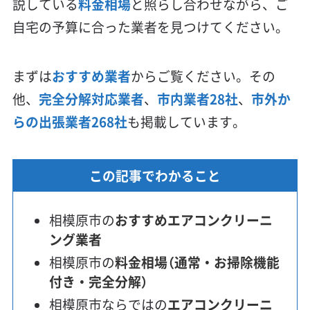
説している
料金相場
と照らし合わせながら、ご
自宅の予算に合った業者を見つけてください。
まずは
おすすめ業者
からご覧ください。その
他、
完全分解対応業者
、
市内業者28社
、
市外か
らの出張業者268社
も掲載しています。
この記事でわかること
相模原市の
おすすめエアコンクリーニ
ング業者
相模原市の
料金相場（通常・お掃除機能
付き・完全分解）
相模原市ならではの
エアコンクリーニ