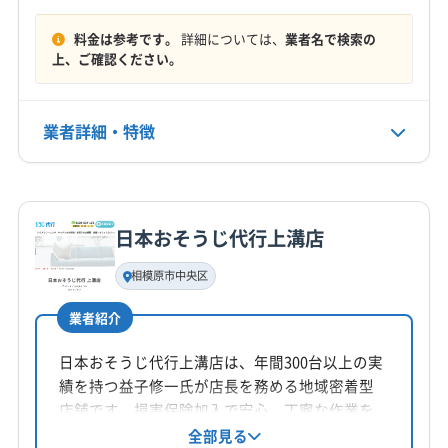
横浜市港北区
横浜市神奈川区
横浜市瀬谷区
もっと見る
横浜市西区
横浜市青葉区
横浜市泉区
横浜市中区
料金は参考です。
詳細については、
業者名で検索の
上、ご確認ください。
営業時間
横浜市鶴見区
横浜市都筑区
横浜市南区
8:00〜20:00
横浜市保土ケ谷区
横浜市緑区
海老名市
鎌倉市
茅ヶ崎市
厚木市
座間市
三浦市
小田原市
秦野市
業者詳細・特徴
定休日
逗子市
川崎市宮前区
川崎市幸区
川崎市高津区
不定休
川崎市川崎区
川崎市多摩区
川崎市中原区
詳細な料金表
業者情報
特徴
川崎市麻生区
大和市
藤沢市
南足柄市
平塚市
電話番号
非公開
愛甲郡愛川町
愛甲郡清川村
高座郡寒川町
日本おそうじ代行上溝店
基本情報
三浦郡葉山町
足柄下郡真鶴町
足柄下郡湯河原町
代表者名
相模原市中央区
公式HP
尾形征也
足柄下郡箱根町
足柄上郡開成町
足柄上郡山北町
公式サイトを見る
足柄上郡松田町
足柄上郡大井町
足柄上郡中井町
業者紹介
所在地
中郡大磯町
中郡二宮町
(東京都) あきる野市
神奈川県相模原市中央区
日本おそうじ代行上溝店は、年間300台以上の実
(東京都) 稲城市
(東京都) 羽村市
(東京都) 国分寺市
績を持つ益子修一氏が店長を務める地域密着型
(東京都) 国立市
(東京都) 狛江市
(東京都) 三鷹市
対応地域
店舗です。損害保険加入で安心。丁寧な作業を
(東京都) 昭島市
(東京都) 世田谷区
(東京都) 西東京市
相模原市中央区
相模原市南区
相模原市緑区
綾瀬市
心掛け、迅速な返信対応が魅力です。基本料金
全部見る