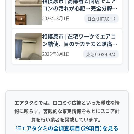
相模原市 | 高齢者と同居でエア
主要な幹線道路の存在です。交通量が多いた
コンの汚れが心配…完全分解ク
め、車の排気ガスに含まれる油分やススが、換
リーニング事例
2026年8月1日
日立（HITACHI）
気の際に窓などから室内に入り込みます。室内
の空気を吸い込むエアコンは、この油分を内部
相模原市 | 在宅ワークでエアコ
ン酷使、目のチカチカと頭痛の
に溜め込んでしまい、これがベタベタした汚れ
原因は？東芝製エアコン完全分
2026年8月1日
東芝（TOSHIBA）
の元になります。
解で黒カビ発見！
さらに、関東ローム層の土壌も影響します。火
山灰が元になっているこの土は非常に粒子が細
かく、これもまた室内に侵入しやすいです。こ
エアタクミでは、口コミや広告といった曖昧な情
の細かい土埃がエアコン内部で油分とくっつく
報に頼らず、客観的な事実情報をもとにスコア計
と、水で流れにくい頑固な汚れに変わってしま
算を行い業者を掲載しています。
います。
エアタクミの全調査項目（29項目）を見る