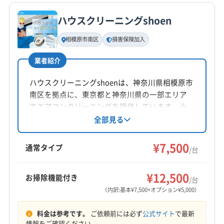
(東京都) 三鷹市
(東京都) 渋谷区
(東京都) 昭島市
電話番号
非公開
(東京都) 世田谷区
(東京都) 千代田区
(東京都) 多摩市
ハウスクリーニングshoen
基本情報
(東京都) 町田市
(東京都) 調布市
(東京都) 八王子市
代表者名
相模原市南区
損害保険加入
公式HP
内山潤一
(東京都) 府中市
(東京都) 立川市
公式サイトを見る
業者紹介
所在地
神奈川県相模原市中央区並木4-22-24
ハウスクリーニングshoenは、神奈川県相模原市
南区を拠点に、東京都と神奈川県の一部エリア
対応地域
でエアコンクリーニングを提供しています。小
相模原市中央区
相模原市南区
相模原市緑区
伊勢原市
島直樹氏が店長を務め、損害保険加入済み。複
全部見る
数台割引や消臭抗菌コートなどのオプションも
横浜市旭区
横浜市磯子区
横浜市栄区
横浜市金沢区
用意されています。丁寧な作業で快適な空間を
¥7,500
横浜市戸塚区
横浜市港南区
横浜市港北区
通常タイプ
/台
実現します。
横浜市神奈川区
横浜市瀬谷区
横浜市西区
もっと見る
横浜市青葉区
横浜市泉区
横浜市中区
横浜市鶴見区
¥12,500
お掃除機能付き
/台
営業時間
横浜市都筑区
横浜市南区
横浜市保土ケ谷区
（内訳:基本¥7,500+オプション¥5,000）
9:00〜18:00
横浜市緑区
海老名市
厚木市
座間市
秦野市
料金は参考です。
ご依頼前には必ず
公式サイト
で最新
川崎市宮前区
川崎市幸区
川崎市高津区
川崎市川崎区
定休日
情報をご確認ください。