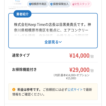
相模原市南区
損害保険加入
女性スタッフ
より詳しいお住まいのエリアの情報は、
以下の
業者紹介
一覧から各区のページ
でご確認ください。
株式会社Keep Timeの店長は目黒美貴氏です。神
奈川県相模原市南区を拠点に、エアコンクリー
ニングを提供。自社対応、女性スタッフ同行可
能、損害保険加入済みです。大手での業務経験
全部見る
も豊富で、仕上がりに不満の場合は無料で追加
対応。年中無休で、平日8時から19時、土日祝日
¥14,000
通常タイプ
/台
9時から19時まで営業しています。複数台割引や
駐車代負担も魅力です。
¥29,000
お掃除機能付き
/台
（内訳:基本¥14,000+オプション
¥15,000）
料金は参考です。
ご依頼前には必ず
公式サイト
で最新
情報をご確認ください。