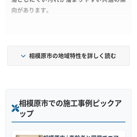
向があります。
相模原市のエアコンは、いくつかの環境が重な
ることで、他の地域とは少し違う汚れ方をしま
相模原市の地域特性を詳しく読む
す。
まず基本にあるのが、内陸ならではの夏の高温
多湿な気候です。熱帯夜が続くためエアコンを
休ませる暇がなく、内部が乾きにくいため、カ
相模原市での施工事例ピックア
ビがとても繁殖しやすい環境です。
ップ
次に、市内を縦断する国道16号や129号といった