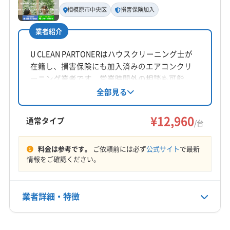
代表者名
相模原市中央区
損害保険加入
穐本
業者紹介
所在地
神奈川県相模原市中央区清新8-11-3
U CLEAN PARTONERはハウスクリーニング士が
在籍し、損害保険にも加入済みのエアコンクリ
対応地域
ーニング業者です。営業時間外の相談も可能
相模原市中央区
相模原市南区
相模原市緑区
伊勢原市
で、仕上がりに不満があれば無料で追加対応。
全部見る
相模原市中央区を中心に、東京・神奈川の広範
横浜市旭区
横浜市磯子区
横浜市栄区
横浜市金沢区
囲でサービスを提供しています。消臭抗菌コー
¥12,960
横浜市戸塚区
横浜市港南区
横浜市港北区
通常タイプ
/台
トや室外機洗浄などのオプションも用意されて
横浜市神奈川区
横浜市瀬谷区
横浜市西区
もっと見る
います。
横浜市青葉区
横浜市泉区
横浜市中区
横浜市鶴見区
料金は参考です。
ご依頼前には必ず
公式サイト
で最新
情報をご確認ください。
営業時間
横浜市都筑区
横浜市南区
横浜市保土ケ谷区
9:00〜21:00
横浜市緑区
海老名市
鎌倉市
茅ヶ崎市
厚木市
座間市
秦野市
大和市
藤沢市
平塚市
業者詳細・特徴
定休日
愛甲郡愛川町
愛甲郡清川村
(東京都) 稲城市
年中無休
(東京都) 国分寺市
(東京都) 国立市
(東京都) 狛江市
詳細な料金表
業者情報
特徴