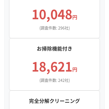
10,048
古い団地での注意点：
昔ながらの団地も多
円
く、気密性が低いことでかえって湿気が壁際
に溜まり、結露しやすい建物も見られます。
(調査件数: 296社)
これがエアコン内部のカビを増やす原因にな
ることもあります。
お掃除機能付き
18,621
都市と自然が混在する汚れ（緑区）
円
広大な緑区は、場所によって汚れの原因がまっ
(調査件数: 242社)
たく異なります。
橋本エリア（都市部）の注意点：
リニア中央
完全分解クリーニング
新幹線の駅建設工事の影響で、周辺では土埃