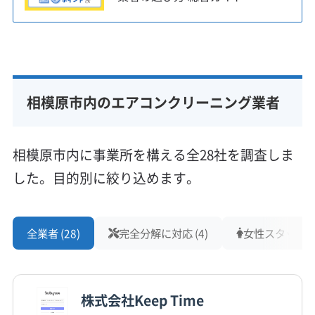
す。汚れに合った薬剤を選ばな
いと、キレイになったように見
えても根本解決にならないこと
があるんです。駐車事情も含
め、その土地のことに詳しい業
相模原市内のエアコンクリーニング業者
者を選ぶのが、結局は一番確実
だと思いますよ。
相模原市内に事業所を構える全28社を調査しま
した。目的別に絞り込めます。
このように、同じ相模原市内でもお住まいの区
や地域によって、エアコンの汚れ方や気をつけ
全業者 (28)
完全分解に対応 (4)
女性スタッフ在籍
るべきポイントは大きく変わります。排気ガス
や土埃、湿気やカビ、そして虫の問題など、ご
自宅の環境に合わせたお手入れが大切です。
株式会社Keep Time