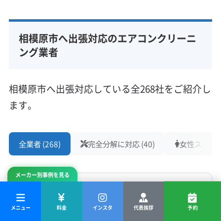
所在地
神奈川県相模原市南区
相模原市へ出張対応のエアコンクリーニ
対応地域
ング業者
相模原市中央区
相模原市南区
横浜市瀬谷区
横浜市青葉区
横浜市緑区
座間市
大和市
(東京都) 町田市
相模原市へ出張対応している全268社をご紹介し
もっと見る
ます。
営業時間
9:00〜17:00
全業者 (268)
完全分解に対応 (40)
女性スタッフ在
定休日
不定休
メーカー別事例を見る
イキナリデンキ本店
電話番号
非公開
メニュー
料金
インスタ
代表挨拶
予約
大和市
損害保険加入
完全分解洗浄