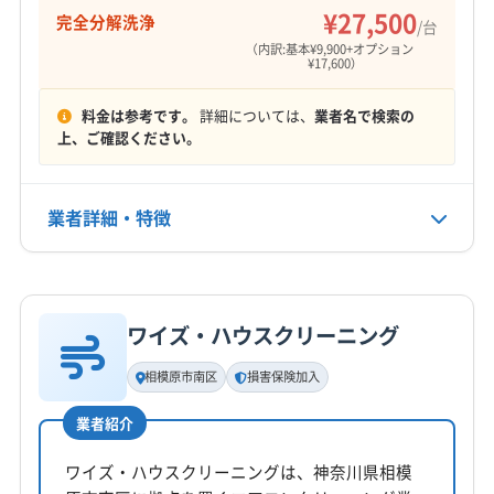
¥27,500
完全分解洗浄
/台
電話番号
（内訳:基本¥9,900+オプション
¥17,600）
非公開
料金は参考です。
詳細については、
業者名で検索の
公式HP
上、ご確認ください。
公式サイトなし
業者詳細・特徴
詳細な料金表
業者情報
特徴
ワイズ・ハウスクリーニング
基本情報
代表者名
相模原市南区
損害保険加入
山岡広人
業者紹介
所在地
神奈川県相模原市南区相模台3-16-122 A
ワイズ・ハウスクリーニングは、神奈川県相模