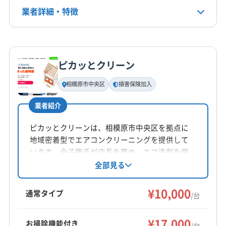
業者詳細・特徴
詳細な料金表
業者情報
特徴
ピカッとクリーン
基本情報
代表者名
相模原市中央区
損害保険加入
目黒美貴
業者紹介
所在地
神奈川県相模原市南区
ピカッとクリーンは、相模原市中央区を拠点に
地域密着型でエアコンクリーニングを提供して
対応地域
います。金子勝氏が店長を務め、エコ洗剤を使
相模原市中央区
相模原市南区
相模原市緑区
綾瀬市
用し、消臭抗菌コートを無料サービス。損害保
全部見る
険加入済みで、土日祝日対応や営業時間外の相
伊勢原市
横須賀市
横浜市旭区
横浜市磯子区
談も可能です。丁寧な作業と顧客第一の姿勢
¥10,000
横浜市栄区
横浜市金沢区
横浜市戸塚区
横浜市港南区
通常タイプ
/台
で、エアコン内部の汚れを徹底洗浄します。
横浜市港北区
横浜市神奈川区
横浜市瀬谷区
もっと見る
横浜市西区
横浜市青葉区
横浜市泉区
横浜市中区
¥17,000
お掃除機能付き
/台