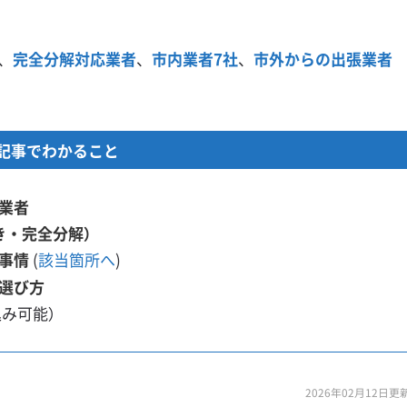
、
完全分解対応業者
、
市内業者7社
、
市外からの出張業者
記事でわかること
業者
き・完全分解）
事情
(
該当箇所へ
)
選び方
込み可能）
2026年02月12日更