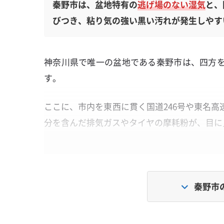
秦野市は、盆地特有の
逃げ場のない湿気
と、
びつき、粘り気の強い黒い汚れが発生しやす
神奈川県で唯一の盆地である秦野市は、四方
す。
ここに、市内を東西に貫く国道246号や東名
分を含んだ排気ガスやタイヤの摩耗粉が、目に
これらの粒子が換気などで室内に入り込み、
の湿気と混ざり合うことで、他にはない粘り気
秦野市
国道246号の「黒いスス」と盆地の