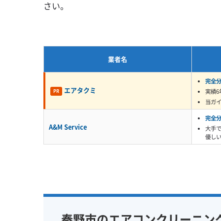
さい。
この汚れはカビの栄養源になるだけでなく、
くだけの簡単な掃除ではまったく歯が立ちま
うことさえあります。
業者名
汚れが残ったまま防カビコーティングをする
完全
ビや菌がさらに増え、不快な臭いを出す原因に
エアタクミ
実績6
PR
当ガ
完全
A&M Service
この「油と湿気が混ざった汚
大手
優し
て、専用の洗剤を使わないと
監修 宇賀神
める梅雨の時期に、溜まって
出す、というご相談が秦野市
っていた汚れが、湿気で活性化
秦野市のエアコンクリーニン