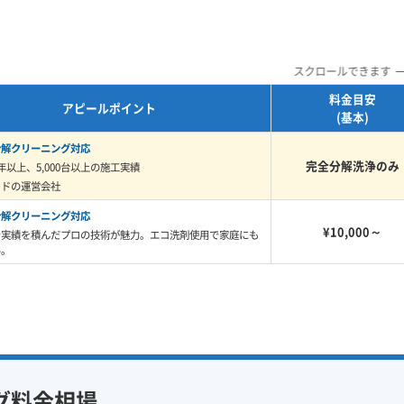
※項目にカーソルを合わせると詳細な説明が表示されます。
乾くと硬くこびりつく性質があります。そのため、表面を
せん。中途半端な掃除は、むしろ汚れを奥に押し込んでし
スクロールできます
料金目安
アピールポイント
(基本)
と、汚れの上から蓋をしてしまうことになります。内部で
分解クリーニング対応
なるため、特に注意が必要です。
完全分解洗浄のみ
年以上、5,000台以上の施工実績
イドの運営会社
分解クリーニング対応
¥10,000～
れ」は、見た目以上にベタベタしてい
で実績を積んだプロの技術が魅力。エコ洗剤使用で家庭にも
い。
溶けないんです。特に、冷房を使い始
いた汚れと湿気が反応して一気に臭い
では本当に多いですね。冬の間に固ま
するイメージです。
グ料金相場