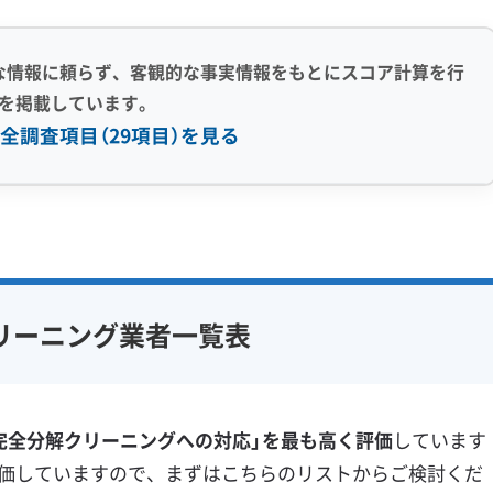
が、盆地の湿気でエアコン内部にこびりつき、簡単な掃除
な情報に頼らず、客観的な事実情報をもとにスコア計算を行
ます。
を掲載しています。
全調査項目（29項目）を見る
6号や東名高速を走る大型車から出る、油分を多く含んだス
かい粒子なので、窓の隙間などから室内に侵入してしまい
感 (8)
利便性・サービス (12)
アフターフォロー
定額料金
複数台割引
初回割引
フ在籍
エコ洗剤使用
定期メンテナンス
当日予約可能
が、この問題をさらに大きくします。室内に入り込んだ汚
リーニング業者一覧表
対策
ハウスダスト除去
即日対応可能
24時間対応
繰り返し吸い込んでしまうのです。
フランチャイズ
土日祝日対応
年末年始対応
防カビ・抗菌
消臭処理
ています。そこに油分を含んだススが付くと、水と油が混
完全分解クリーニングへの対応」を最も高く評価
しています
防汚コーティング
ります。
価していますので、まずはこちらのリストからご検討くだ