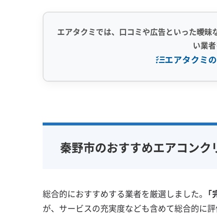
道路から室内に入り込んだ油分を含むスス
エアタクミでは、口コミや広告といった曖昧
では取れない頑固な汚れとカビの原因になり
い業者
エアタクミの
秦野市のエアコン汚れの主な原因は、国道24
やタイヤの削りカスです。これらは非常に細
専門性・技術力 (9)
信頼性・安心
す。
完全分解洗浄
部分クリーニング
保証付き
実績10年以上
資格保有スタッフ
女性スタッ
そして、盆地特有の空気がこもりやすい気候
秦野市のおすすめエアコンク
家庭用エアコン
業務用エアコン
アレルギー
の粒子が外に逃げにくく、エアコンがそれらを
壁掛け型
天井カセット型
地域密着型
お掃除機能付き
エアコン内部は、冷房運転で常にジメジメし
総合的におすすめする業者を厳選しました。
「
った粘り気の強い、黒いゲル状の汚れへと変わ
が、サービスの充実度なども含めて総合的に評