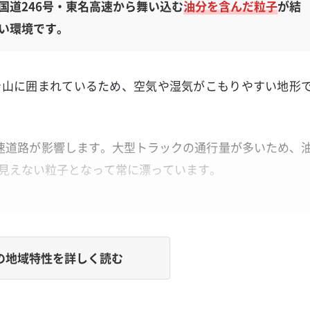
国道246号・東名高速から舞い込む
油分を含んだ粒子
が結
い環境です。
を山に囲まれているため、空気や湿気がこもりやすい地形
高速道路が影響します。大型トラックの通行量が多いため、
見えない粒子となって常に漂っています。
エアコンが室内の空気と一緒に吸い込みます。そして、内
の強い汚れになってしまうのです。
の地域特性を詳しく読む
湿気が生む、カビの温床になる汚れの正体