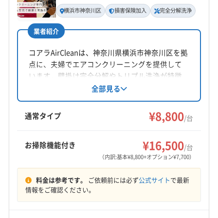
不定休
相模原市南区
相模原市緑区
大和市
藤沢市
横浜市神奈川区
損害保険加入
完全分解洗浄
南足柄市
平塚市
高座郡寒川町
三浦郡葉山町
電話番号
業者紹介
090-5428-8976
足柄下郡真鶴町
足柄下郡湯河原町
足柄下郡箱根町
足柄上郡松田町
足柄上郡大井町
足柄上郡中井町
コアラAirCleanは、神奈川県横浜市神奈川区を拠
公式HP
点に、夫婦でエアコンクリーニングを提供して
中郡大磯町
中郡二宮町
(東京都) 世田谷区
公式サイトを見る
います。壁掛け完全分解やトリプル洗浄が特徴
(東京都) 大田区
(東京都) 町田市
(静岡県) 熱海市
で、損害保険に加入済み。各種クレジットカー
全部見る
ド、交通系IC、QR決済に対応しています。丁寧
な作業と安心のサービスで、快適な空間を提供
¥8,800
通常タイプ
/台
します。
¥16,500
お掃除機能付き
/台
（内訳:基本¥8,800+オプション¥7,700）
料金は参考です。
ご依頼前には必ず
公式サイト
で最新
情報をご確認ください。