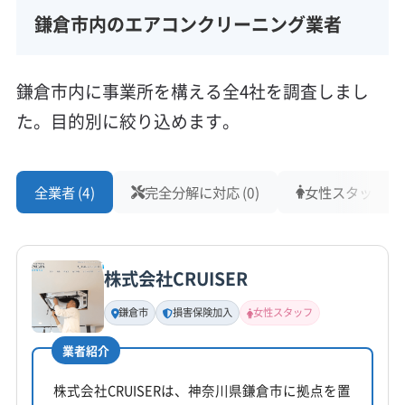
鎌倉は道が狭く、慢性的な交通渋滞が発生しま
鎌倉市内のエアコンクリーニング業者
す。特に長谷、雪ノ下、小町といった観光地周
辺では、コインパーキングの料金が非常に高額
鎌倉市内に事業所を構える全4社を調査しまし
で、上限設定がない場所も珍しくありません。
た。目的別に絞り込めます。
この駐車コストを嫌う業者は、作業時間を無理
に切り詰める傾向があります。結果として、最
全業者 (4)
完全分解に対応 (0)
女性スタッフ在籍 
も重要な「すすぎ」の工程が不十分になり、汚れ
や塩分が内部に残ったまま作業を終えてしまう
など、品質が不十分な作業につながりやすいた
株式会社CRUISER
め、注意が必要です。
鎌倉市
損害保険加入
女性スタッフ
業者紹介
特に長谷や小町周辺だと、駐車
株式会社CRUISERは、神奈川県鎌倉市に拠点を置
料金だけで数千円かかることも
監修 宇賀神