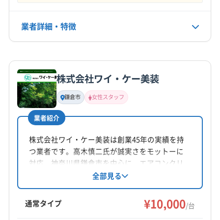
ごと創生総合戦略 - 鎌倉市
相模原市中央区
相模原市南区
相模原市緑区
大和市
藤沢市
南足柄市
平塚市
愛甲郡愛川町
電話番号
Climate & Weather Averages in Kamakura,
業者詳細・特徴
0467-33-4017
愛甲郡清川村
高座郡寒川町
三浦郡葉山町
Japan - Time and Date
足柄下郡真鶴町
足柄下郡湯河原町
足柄下郡箱根町
詳細な料金表
業者情報
特徴
公式HP
足柄上郡開成町
足柄上郡山北町
足柄上郡松田町
長谷駅 から【 近くて安い 】駐車場 - 特P
公式サイトを見る
足柄上郡大井町
足柄上郡中井町
中郡大磯町
株式会社ワイ・ケー美装
基本情報
中郡二宮町
代表者名
鎌倉市
女性スタッフ
堀内高志
業者紹介
所在地
神奈川県鎌倉市手広二丁目31-22
株式会社ワイ・ケー美装は創業45年の実績を持
つ業者です。高木慎二氏が誠実さをモットーに
対応地域
対応。神奈川県鎌倉市を中心に、エアコンクリ
鎌倉市
横須賀市
横浜市旭区
横浜市磯子区
ーニングを提供しています。エコ洗剤の使用や
全部見る
女性スタッフの同行も可能。基本料金は1台
横浜市栄区
横浜市金沢区
横浜市戸塚区
横浜市港南区
10,000円からで、複数台割引もあります。消臭抗
¥10,000
横浜市港北区
横浜市神奈川区
横浜市瀬谷区
通常タイプ
/台
菌コート、室外機洗浄は各5,000円です。
横浜市西区
横浜市青葉区
横浜市泉区
横浜市中区
もっと見る