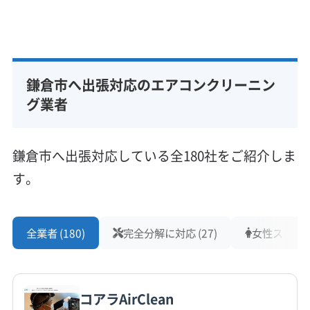
中郡二宮町
基本情報
代表者名
非公開
鎌倉市へ出張対応のエアコンクリーニン
所在地
神奈川県鎌倉市
グ業者
対応地域
鎌倉市
綾瀬市
伊勢原市
横須賀市
横浜市旭区
鎌倉市へ出張対応している全180社をご紹介しま
横浜市磯子区
横浜市栄区
横浜市金沢区
横浜市戸塚区
す。
横浜市港南区
横浜市港北区
横浜市神奈川区
横浜市瀬谷区
横浜市西区
横浜市青葉区
横浜市泉区
もっと見る
横浜市中区
横浜市鶴見区
横浜市都筑区
横浜市南区
全業者 (180)
完全分解に対応 (27)
女性スタッフ在
営業時間
横浜市保土ケ谷区
横浜市緑区
海老名市
茅ヶ崎市
09:00〜17:00
厚木市
座間市
三浦市
小田原市
秦野市
逗子市
川崎市宮前区
川崎市幸区
川崎市高津区
川崎市川崎区
コアラAirClean
定休日
川崎市中原区
川崎市麻生区
相模原市中央区