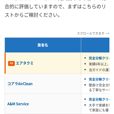
地域密着型
フランチャイズ
合的に評価していますので、まずはこちらのリ
ます。
利便性・サービス (12)
ストからご検討ください。
定額料金
複数台割引
初回割引
定期メンテナンス
問題は、潮風と共に室内に入り込んだ目に見え
当日予約可能
即日対応可能
24時間対応
土日祝日対応
ない塩の粒子です。これがエアコン内部に付着
スクロールできます
年末年始対応
防カビ・抗菌
消臭処理
防汚コーティング
すると、「潮解性」という性質によって、空気中
業者名
の水分を勝手に吸い寄せてしまうのです。つま
※項目にカーソルを合わせると詳細な説明が表示されます。
完全分解クリー
り、エアコンを使っていない時でも、内部は塩
エアタクミ
実績6年以上、5,
PR
水でじっとりと濡れた状態が続いてしまいま
当ガイドの運営
す。
完全分解クリー
コアラAirClean
壁掛け完全分解
る丁寧なサービ
この塩水がカビの栄養源となり、さらに塩分自
完全分解クリー
体が熱交換器（アルミフィン）を腐食させ、白い
A&M Service
大手で実績を積
で家庭にも優し
粉を吹かせたり、穴を開けてガス漏れを引き起