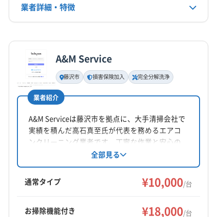
業者詳細・特徴
詳細な料金表
業者情報
特徴
A&M Service
基本情報
代表者名
藤沢市
損害保険加入
完全分解洗浄
小荒勝則
業者紹介
所在地
神奈川県横浜市神奈川区
A&M Serviceは藤沢市を拠点に、大手清掃会社で
実績を積んだ高石真至氏が代表を務めるエアコ
対応地域
ンクリーニング業者です。丁寧な作業と安心の
鎌倉市
横浜市旭区
横浜市磯子区
横浜市栄区
技術で、小さなお子様やペットがいる家庭にも
全部見る
選ばれています。エコ洗剤の使用や、完全分解
横浜市金沢区
横浜市戸塚区
横浜市港南区
洗浄にも対応し、エアコンの隅々まで綺麗に洗
¥10,000
横浜市港北区
横浜市神奈川区
横浜市瀬谷区
通常タイプ
/台
浄します。
横浜市西区
横浜市青葉区
横浜市泉区
横浜市中区
もっと見る
横浜市鶴見区
横浜市都筑区
横浜市南区
¥18,000
お掃除機能付き
/台