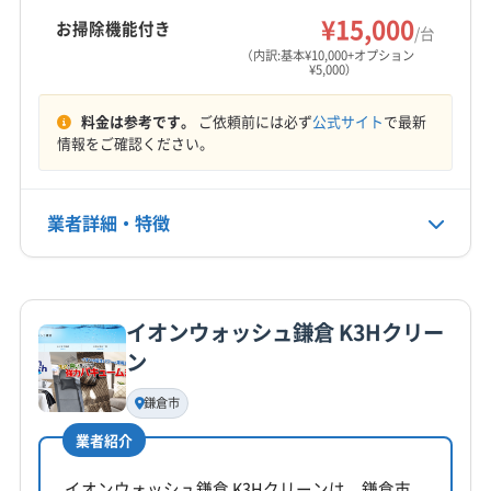
横浜市鶴見区
横浜市都筑区
横浜市南区
¥15,000
お掃除機能付き
/台
営業時間
横浜市保土ケ谷区
横浜市緑区
茅ヶ崎市
逗子市
（内訳:基本¥10,000+オプション
¥5,000）
9:00〜20:00
藤沢市
平塚市
料金は参考です。
ご依頼前には必ず
公式サイト
で最新
定休日
情報をご確認ください。
なし
電話番号
業者詳細・特徴
非公開
詳細な料金表
業者情報
特徴
公式HP
公式サイトなし
イオンウォッシュ鎌倉 K3Hクリー
基本情報
ン
代表者名
高木慎二
鎌倉市
業者紹介
所在地
神奈川県鎌倉市大船4-11-17
イオンウォッシュ鎌倉 K3Hクリーンは、鎌倉市