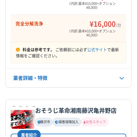
営業時間
横浜市保土ケ谷区
横浜市緑区
逗子市
川崎市宮前区
（内訳:基本¥10,000+オプション
¥8,000）
9:00〜17:30
川崎市幸区
川崎市高津区
川崎市川崎区
川崎市中原区
相模原市南区
大和市
藤沢市
(東京都) 世田谷区
¥16,000
完全分解洗浄
定休日
/台
(東京都) 町田市
(東京都) 目黒区
年中無休
（内訳:基本¥10,000+オプション
¥6,000）
電話番号
料金は参考です。
ご依頼前には必ず
公式サイト
で最新
080-2070-4336
情報をご確認ください。
公式HP
公式サイトを見る
業者詳細・特徴
詳細な料金表
業者情報
特徴
おそうじ革命湘南藤沢亀井野店
基本情報
代表者名
藤沢市
損害保険加入
女性スタッフ
高石真至
業者紹介