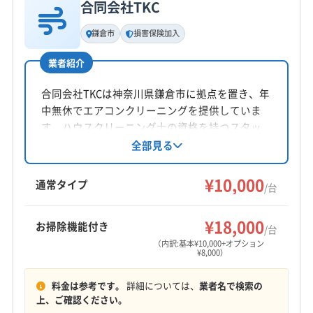
因となる汚れを根本から取り除くことが最も重
合同会社TKC
基本情報
代表者名
要です。
鎌倉市
損害保険加入
三本木茜
業者紹介
価格の安さや「防カビコート無料」といった手軽
所在地
神奈川県鎌倉市常盤241-3-101
合同会社TKCは神奈川県鎌倉市に拠点を置き、年
なオプションに惑わされず、大量の水で徹底的
中無休でエアコンクリーニングを提供していま
に洗い流し、塩分を完全に除去できる「完全分解
対応地域
す。ハウスクリーニング士の資格を持つスタッ
洗浄」の技術力を持った専門業者を選ぶこと。そ
鎌倉市
綾瀬市
伊勢原市
横須賀市
横浜市旭区
フが在籍し、損害保険にも加入済み。丁寧な作
全部見る
業と顧客に合わせた柔軟な対応を心がけていま
横浜市磯子区
横浜市栄区
横浜市金沢区
横浜市戸塚区
れが、ご家族の健康と大切なエアコンを長く守
す。
¥10,000
横浜市港南区
横浜市港北区
横浜市神奈川区
通常タイプ
/台
るための、賢明な選択です。
横浜市瀬谷区
横浜市西区
横浜市青葉区
横浜市泉区
もっと見る
横浜市中区
横浜市鶴見区
横浜市都筑区
横浜市南区
¥18,000
お掃除機能付き
/台
営業時間
横浜市保土ケ谷区
横浜市緑区
海老名市
茅ヶ崎市
（内訳:基本¥10,000+オプション
参考データ
¥8,000）
9:30〜18:00
厚木市
座間市
三浦市
小田原市
秦野市
逗子市
川崎市宮前区
川崎市幸区
川崎市高津区
川崎市川崎区
料金は参考です。
詳細については、
業者名で検索の
定休日
鎌倉市人口ビジョン 鎌倉市まち・ひと・し
川崎市多摩区
川崎市中原区
川崎市麻生区
上、ご確認ください。
年中無休