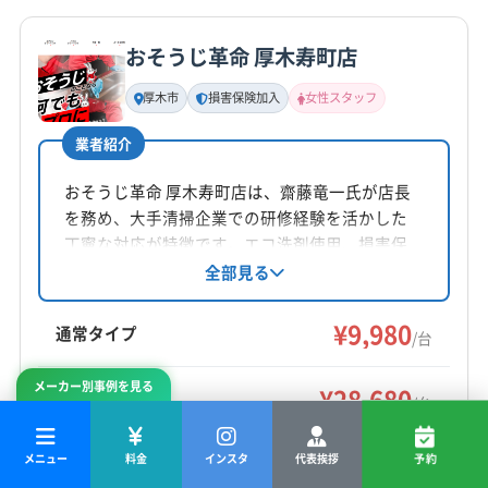
詳細な料金表
業者情報
特徴
公式HP
足柄上郡山北町
足柄上郡松田町
足柄上郡大井町
公式サイトを見る
足柄上郡中井町
中郡大磯町
中郡二宮町
おそうじ革命 厚木寿町店
基本情報
(東京都) 稲城市
(東京都) 狛江市
(東京都) 世田谷区
代表者名
厚木市
損害保険加入
女性スタッフ
(東京都) 多摩市
(東京都) 町田市
(東京都) 日野市
合戸
(東京都) 八王子市
(東京都) 品川区
(東京都) 府中市
業者紹介
所在地
神奈川県横浜市青葉区美しが丘1丁目13-10 吉村ビル
おそうじ革命 厚木寿町店は、齋藤竜一氏が店長
107号
を務め、大手清掃企業での研修経験を活かした
丁寧な対応が特徴です。エコ洗剤使用、損害保
対応地域
険加入、女性スタッフ同行可能で、小さなお子
全部見る
鎌倉市
綾瀬市
伊勢原市
横須賀市
横浜市旭区
様がいる家庭でも安心。エアコンクリーニング
に加え、防カビ抗菌コートなどのオプションも
横浜市磯子区
横浜市栄区
横浜市金沢区
横浜市戸塚区
¥9,980
通常タイプ
/台
提供し、快適な空間づくりをサポートします。
横浜市港南区
横浜市港北区
横浜市神奈川区
横浜市瀬谷区
横浜市西区
横浜市青葉区
横浜市泉区
メーカー別事例を見る
もっと見る
¥28,680
お掃除機能付き
/台
横浜市中区
横浜市鶴見区
横浜市都筑区
横浜市南区
（内訳:基本¥9,980+オプション
¥18,700）
営業時間
横浜市保土ケ谷区
横浜市緑区
海老名市
厚木市
メニュー
料金
インスタ
代表挨拶
予約
8:00〜20:00
座間市
小田原市
逗子市
川崎市宮前区
川崎市幸区