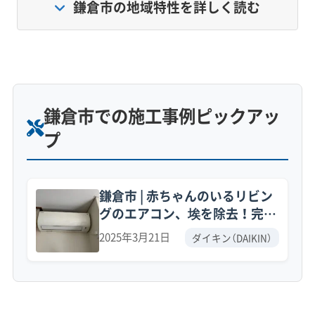
鎌倉市の地域特性を詳しく読む
ジメジメした空気に包まれています。
さらに、相模湾から吹く潮風に含まれる塩分
が、換気の際に窓などから室内に入り込みま
す。そして、エアコンが室内の空気を吸い込む
鎌倉市での施工事例ピックアッ
ことで、内部に少しずつ蓄積されていくので
プ
す。この湿気と塩分が合わさると、単にカビが
増えやすいだけでなく、金属部品のサビを急速
鎌倉市 | 赤ちゃんのいるリビン
に進める「塩害」のリスクが非常に高くなりま
グのエアコン、埃を除去！完全
分解クリーニング事例
す。
2025年3月21日
ダイキン（DAIKIN）
谷戸の湿気と潮風が生む、エアコンを