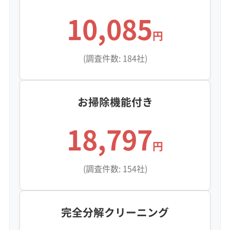
10,085
鎌倉のお客様から「他の地域より
円
エアコンの傷みが早い気がする」
監修 宇賀神
というご相談をよく受けます。
(調査件数: 184社)
まさにこの「塩分を含んだ湿気」
が原因で、熱交換器のアルミフ
お掃除機能付き
ィンが白く粉を吹いたり、ポロ
ポロと崩れやすくなっているケ
18,797
ースを何度も見てきました。見
円
た目はキレイでも、内部で静か
(調査件数: 154社)
にサビが進行していることが多
いのが、このエリアの怖いとこ
ろですね。
完全分解クリーニング