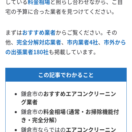
している
料金相場
と照らし合わせながら、ご自
宅の予算に合った業者を見つけてください。
まずは
おすすめ業者
からご覧ください。その
他、
完全分解対応業者
、
市内業者4社
、
市外から
の出張業者180社
も掲載しています。
この記事でわかること
鎌倉市の
おすすめエアコンクリーニン
グ業者
鎌倉市の
料金相場（通常・お掃除機能付
き・完全分解）
鎌倉市ならではの
エアコンクリーニン