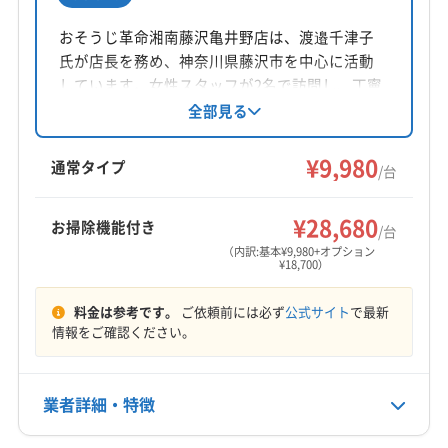
所在地
神奈川県藤沢市天神町1丁目14-3 レジデンスS1 G
おそうじ革命湘南藤沢亀井野店は、渡邉千津子
氏が店長を務め、神奈川県藤沢市を中心に活動
対応地域
しています。女性スタッフが2名で訪問し、丁寧
鎌倉市
綾瀬市
伊勢原市
横浜市旭区
横浜市磯子区
な作業を心がけています。エコ洗剤を使用し、
全部見る
エアコン内部を高圧洗浄。土日祝日も対応可能
横浜市栄区
横浜市戸塚区
横浜市港南区
横浜市瀬谷区
で、防カビ・抗菌コーティングも提供していま
¥9,980
横浜市泉区
横浜市保土ケ谷区
海老名市
茅ヶ崎市
通常タイプ
/台
す。損害保険加入済みです。
厚木市
座間市
秦野市
逗子市
大和市
藤沢市
もっと見る
平塚市
高座郡寒川町
中郡大磯町
中郡二宮町
¥28,680
お掃除機能付き
/台
営業時間
（内訳:基本¥9,980+オプション
¥18,700）
10:00〜18:00
料金は参考です。
ご依頼前には必ず
公式サイト
で最新
定休日
情報をご確認ください。
不定休
電話番号
業者詳細・特徴
非公開