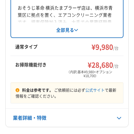
神奈川県藤沢市獺郷12262 F
おそうじ革命 横浜たまプラーザ店は、横浜市青
葉区に拠点を置く、エアコンクリーニング業者
対応地域
です。損害保険加入済み。大手での業務経験豊
鎌倉市
綾瀬市
伊勢原市
横須賀市
横浜市旭区
富な店長が対応します。女性スタッフ同行可
全部見る
能、営業時間外も相談可能です。基本料金9980
横浜市磯子区
横浜市栄区
横浜市金沢区
横浜市戸塚区
円から。土日祝日も対応し、防カビ抗菌コート
¥9,980
横浜市港南区
横浜市港北区
横浜市神奈川区
通常タイプ
/台
などのオプションも用意されています。横浜市
横浜市瀬谷区
横浜市西区
横浜市青葉区
横浜市泉区
もっと見る
青葉区とその周辺地域で、丁寧なサービスを提
横浜市中区
横浜市鶴見区
横浜市都筑区
横浜市南区
¥28,680
お掃除機能付き
供しています。
/台
営業時間
横浜市保土ケ谷区
横浜市緑区
海老名市
茅ヶ崎市
（内訳:基本¥9,980+オプション
¥18,700）
9:00〜19:00
厚木市
座間市
小田原市
秦野市
逗子市
川崎市宮前区
川崎市幸区
川崎市高津区
川崎市川崎区
料金は参考です。
ご依頼前には必ず
公式サイト
で最新
定休日
川崎市多摩区
川崎市中原区
川崎市麻生区
情報をご確認ください。
年中無休・不明
相模原市中央区
相模原市南区
相模原市緑区
大和市
藤沢市
南足柄市
平塚市
愛甲郡愛川町
電話番号
業者詳細・特徴
0466-47-8163
愛甲郡清川村
高座郡寒川町
足柄下郡真鶴町
足柄下郡湯河原町
足柄下郡箱根町
足柄上郡開成町