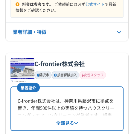
相模原市南区
相模原市緑区
大和市
藤沢市
平塚市
料金は参考です。
ご依頼前には必ず
公式サイト
で最新
定休日
高座郡寒川町
情報をご確認ください。
なし
電話番号
業者詳細・特徴
0120-541-878
詳細な料金表
業者情報
特徴
公式HP
公式サイトを見る
C-frontier株式会社
基本情報
代表者名
藤沢市
損害保険加入
女性スタッフ
本間文也
業者紹介
所在地
神奈川県横浜市鶴見区鶴見中央4-2-3 プラ-ズ京急鶴見
C-frontier株式会社は、神奈川県藤沢市に拠点を
403
置き、年間500件以上の実績を持つハウスクリー
ニング・エアコンクリーニング業者です。損害
対応地域
保険加入済み。複数台割引、女性スタッフ同
全部見る
鎌倉市
綾瀬市
横須賀市
横浜市旭区
横浜市磯子区
行、夜間休日対応も可能です。基本料金9,000円/