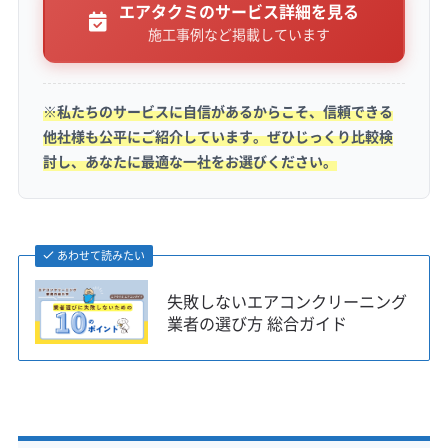
エアタクミのサービス詳細を見る
施工事例など掲載しています
都心通勤世帯の悩み
東京や横浜への通勤者が多く、平日の日中は家
※私たちのサービスに自信があるからこそ、信頼できる
を締め切りがちです。換気がされない室内は高
他社様も公平にご紹介しています。ぜひじっくり比較検
討し、あなたに最適な一社をお選びください。
温多湿の状態になり、カビが一気に増えてしま
います。帰宅後にその部屋を急激に冷やすこと
でエアコン内部に大量の結露が発生し、この「日
あわせて読みたい
中の培養→夜間の結露」という悪循環がカビの成
失敗しないエアコンクリーニング
長を加速させてしまいます。
業者の選び方 総合ガイド
駐車・道路事情