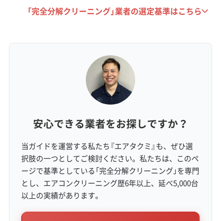
倉特有の住宅事情に対応できる、経験と技術力
「完全分解クリーニング」業者の選定基準はこちら
があるかを見極めることが重要です。
生活スタイルとコスト要因（駐車・道
路事情）
安心できる業者をお探しですか？
都心へ通勤する世帯が多く日中の室内環境
当ガイドを運営する私たち『エアタクミ』も、ぜひ選
が悪化しやすい上、観光地ならではの交通
択肢の一つとしてご検討ください。私たちは、このペ
渋滞や高額な駐車料金が、クリーニングの
ージで基準としている「完全分解クリーニング」を専門
とし、エアコンクリーニング歴6年以上、延べ5,000台
品質低下を招く一因となっています。
以上の実績があります。