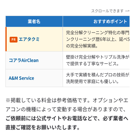
く見られます。こうした住宅では、現代の住宅
スクロールできます
と比べてエアコンの設置方法が特殊な場合があ
業者名
おすすめポイント
ります。
完全分解クリーニング特化の専門店
エアタクミ
ンクリーニング歴6年以上、延べ5,0
PR
特に、配管を壁の中に隠す「隠蔽配管」が多く、
の完全分解実績。
このタイプは分解や再設置に高い技術を必要と
壁掛け完全分解やトリプル洗浄が特
コアラAirClean
で提供する丁寧なサービス。
します。そのため、経験の浅い業者では対応で
大手で実績を積んだプロの技術が魅
きないこともあります。また、古い機種や海外
A&M Service
洗剤使用で家庭にも優しい。
製のエアコンが設置されていることも少なくな
く、構造を理解していない業者が作業すると、
※掲載している料金は参考価格です。オプションやエ
アコンの機種によって変動する場合がありますので、
破損させてしまうリスクも伴います。
ご依頼前には公式サイトやお電話などで、必ず業者へ
直接ご確認をお願いいたします。
業者を選ぶ際は、価格だけでなく、こうした鎌