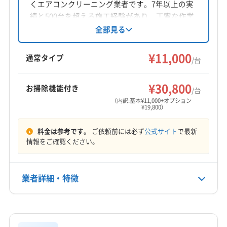
くエアコンクリーニング業者です。7年以上の実
あります。このコストを作業料
績と500台を超える施工経験があり、丁寧な作業
と細やかな配慮が特徴。女性スタッフ同行可能
全部見る
金に正直に上乗せする業者もい
で、損害保険に加入済み。年中無休で対応して
れば、時間を切り詰めて吸収し
います。
¥11,000
通常タイプ
/台
ようとする業者もいます。業者
選びの際に「駐車料金は別途実費
¥30,800
お掃除機能付き
/台
ですか？」と事前に確認し、誠実
（内訳:基本¥11,000+オプション
¥19,800）
に答えてくれるかどうかは、一
つの判断基準になりますよ。
料金は参考です。
ご依頼前には必ず
公式サイト
で最新
情報をご確認ください。
鎌倉市のエアコンクリーニングは、単なる見た
業者詳細・特徴
目の掃除で終わらせてはいけません。この地域
詳細な料金表
業者情報
特徴
特有の「湿気」と「塩分」が合わさった、サビの原