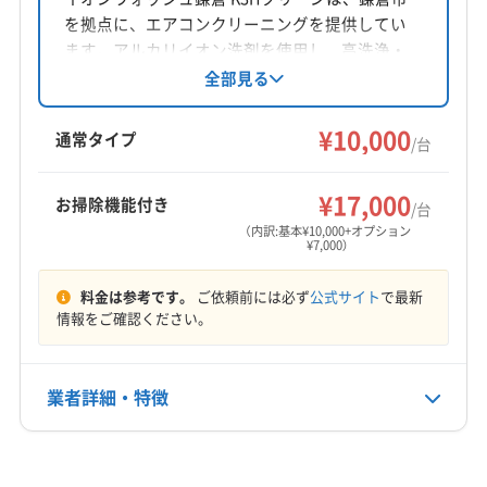
を拠点に、エアコンクリーニングを提供してい
対応地域
ます。アルカリイオン洗剤を使用し、高洗浄・
鎌倉市
綾瀬市
伊勢原市
横須賀市
横浜市旭区
高脱水、消臭・除菌を実現。アレルギー体質の
全部見る
横浜市磯子区
横浜市栄区
横浜市金沢区
横浜市戸塚区
方や小さなお子様、お年寄りのいる家庭でも安
横浜市港南区
横浜市港北区
横浜市神奈川区
心して利用できます。複数台割引や消臭抗菌コ
¥10,000
通常タイプ
/台
横浜市瀬谷区
横浜市西区
横浜市青葉区
横浜市泉区
ートなどのオプションも用意されています。丁
もっと見る
寧な作業で、エアコン内部の汚れや臭いを徹底
横浜市中区
横浜市鶴見区
横浜市都筑区
横浜市南区
¥17,000
お掃除機能付き
的に除去します。
/台
営業時間
横浜市保土ケ谷区
横浜市緑区
海老名市
茅ヶ崎市
（内訳:基本¥10,000+オプション
9:00〜17:00
厚木市
座間市
三浦市
小田原市
秦野市
逗子市
¥7,000）
川崎市宮前区
川崎市幸区
川崎市高津区
川崎市川崎区
定休日
料金は参考です。
ご依頼前には必ず
公式サイト
で最新
川崎市多摩区
川崎市中原区
川崎市麻生区
日・祝
情報をご確認ください。
相模原市中央区
相模原市南区
相模原市緑区
大和市
藤沢市
南足柄市
平塚市
愛甲郡愛川町
電話番号
0467-46-7218
業者詳細・特徴
愛甲郡清川村
高座郡寒川町
三浦郡葉山町
足柄下郡真鶴町
足柄下郡湯河原町
足柄下郡箱根町
公式HP
詳細な料金表
足柄上郡開成町
足柄上郡山北町
足柄上郡松田町
業者情報
特徴
公式サイトを見る
足柄上郡大井町
足柄上郡中井町
中郡大磯町