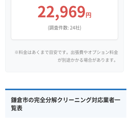
22,969
円
古都・鎌倉で注意したい業者選びのポ
(調査件数: 24社)
イント
※料金はあくまで目安です。出張費やオプション料金
鎌倉では古い木造住宅やデザイン性の高い
が別途かかる場合があります。
住宅が多く、エアコンの設置状況が複雑な
ため、業者によっては分解洗浄を断られる
ケースがあります。
鎌倉市の完全分解クリーニング対応業者一
覧表
歴史ある鎌倉には、築年数の経った木造住宅や
古民家、デザインにこだわった注文住宅が数多