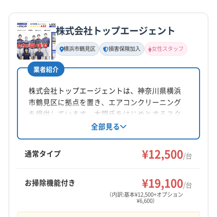
詳細な料金表
業者情報
特徴
公式HP
公式サイトを見る
株式会社トップエージェント
基本情報
代表者名
横浜市鶴見区
損害保険加入
女性スタッフ
渡邉千津子
業者紹介
所在地
神奈川県藤沢市
株式会社トップエージェントは、神奈川県横浜
市鶴見区に拠点を置き、エアコンクリーニング
対応地域
を提供しています。本間氏をはじめとするスタ
鎌倉市
綾瀬市
伊勢原市
横浜市旭区
横浜市磯子区
ッフが、普段の掃除では難しいエアコン内部の
全部見る
汚れを丁寧に洗浄。お掃除機能付きエアコンに
横浜市栄区
横浜市金沢区
横浜市戸塚区
横浜市港南区
も対応し、防カビ・抗菌コーティングなどのオ
¥12,500
横浜市港北区
横浜市神奈川区
横浜市瀬谷区
通常タイプ
/台
プションも充実しています。土日祝日も対応可
横浜市西区
横浜市青葉区
横浜市泉区
横浜市中区
もっと見る
能で、オンライン決済やクレジットカード決済
横浜市鶴見区
横浜市都筑区
横浜市南区
¥19,100
お掃除機能付き
も利用できます。
/台
営業時間
横浜市保土ケ谷区
横浜市緑区
海老名市
茅ヶ崎市
（内訳:基本¥12,500+オプション
¥6,600）
9:00〜17:00
厚木市
座間市
秦野市
逗子市
相模原市中央区