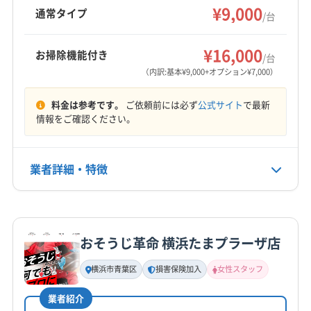
台から。駐車場料金は会社負担です。丁寧な作
横浜市栄区
横浜市金沢区
横浜市戸塚区
横浜市港南区
¥9,000
通常タイプ
/台
業と柔軟な対応が魅力です。
横浜市港北区
横浜市神奈川区
横浜市瀬谷区
横浜市西区
横浜市青葉区
横浜市泉区
横浜市中区
もっと見る
¥16,000
お掃除機能付き
/台
横浜市鶴見区
横浜市都筑区
横浜市南区
（内訳:基本¥9,000+オプション¥7,000）
営業時間
横浜市保土ケ谷区
横浜市緑区
逗子市
川崎市宮前区
9:00〜19:00
料金は参考です。
ご依頼前には必ず
公式サイト
で最新
川崎市幸区
川崎市高津区
川崎市川崎区
川崎市多摩区
情報をご確認ください。
川崎市中原区
川崎市麻生区
相模原市中央区
定休日
相模原市南区
相模原市緑区
大和市
藤沢市
年中無休
(東京都) 江東区
(東京都) 港区
(東京都) 荒川区
業者詳細・特徴
(東京都) 渋谷区
(東京都) 新宿区
(東京都) 杉並区
電話番号
050-3196-2702
(東京都) 世田谷区
(東京都) 千代田区
(東京都) 足立区
詳細な料金表
業者情報
特徴
(東京都) 台東区
(東京都) 大田区
(東京都) 中央区
公式HP
おそうじ革命 横浜たまプラーザ店
(東京都) 中野区
(東京都) 町田市
(東京都) 板橋区
基本情報
公式サイトを見る
代表者名
(東京都) 品川区
(東京都) 文京区
(東京都) 豊島区
横浜市青葉区
損害保険加入
女性スタッフ
櫻井勝己
(東京都) 北区
(東京都) 墨田区
(東京都) 目黒区
業者紹介
(東京都) 練馬区
所在地