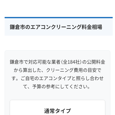
こす原因にもなります。
この「塩分を含んだカビの膜」はとても粘り気が
鎌倉市のエアコンクリーニング料金相場
あり、一般的なクリーニングの弱い水圧ではな
かなか洗い流せません。むしろ、中途半端な洗
浄は塩分を奥へ押し込んでしまうことさえあり
ます。安易な防カビコーティングも、この腐食
鎌倉市で対応可能な業者（全184社）の公開料金
性の高い汚れを内部に閉じ込めてしまい、かえ
から算出した、クリーニング費用の目安で
ってエアコンの寿命を縮めることになりかねま
す。ご自宅のエアコンタイプと照らし合わせ
せん。根本から解決するには、大量の水で徹底
て、予算の参考にしてください。
的に洗い流して塩分を取り除く「除塩」作業が欠
かせません。
通常タイプ