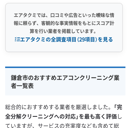
腐食させる「塩分を含んだカビ」
エアタクミでは、口コミや広告といった曖昧な情
報に頼らず、客観的な事実情報をもとにスコア計
鎌倉のエアコン汚れは、カビが潮風の塩分
算を行い業者を掲載しています。
エアタクミの全調査項目（29項目）を見る
を吸い込むことで常に湿った状態になり、
金属部品のサビを誘発します。そのため、
表面をなでるだけの洗浄では根本的な解決
専門性・技術力 (9)
になりません。
完全分解洗浄
部分クリーニング
実績10年以上
鎌倉市のおすすめエアコンクリーニング業
資格保有スタッフ
家庭用エアコン
業務用エアコン
者一覧表
壁掛け型
天井カセット型
お掃除機能付き
鎌倉のエアコンがなぜこれほど傷みやすいの
信頼性・安心感 (8)
総合的におすすめする業者を厳選しました。
「完
か。その原因は「湿気」と「塩分」の相乗効果にあ
保証付き
アフターフォロー
女性スタッフ在籍
全分解クリーニングへの対応」を最も高く評価
し
ります。まず、谷戸の地形によって湿気がこも
エコ洗剤使用
アレルギー対策
ハウスダスト除去
ていますが、サービスの充実度なども含めて総
り、カビが育つのに最適な環境を作ってしまい