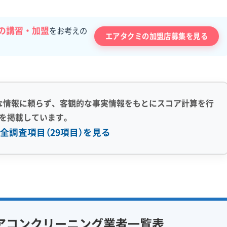
の講習・加盟
をお考えの
エアタクミの加盟店募集を見る
な情報に頼らず、客観的な事実情報をもとにスコア計算を行
を掲載しています。
全調査項目（29項目）を見る
感 (8)
利便性・サービス (12)
アフターフォロー
定額料金
複数台割引
初回割引
フ在籍
エコ洗剤使用
定期メンテナンス
当日予約可能
アコンクリーニング業者一覧表
対策
ハウスダスト除去
即日対応可能
24時間対応