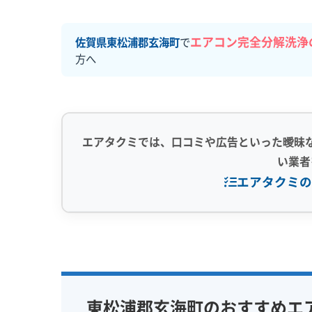
エアコン完全分解洗浄
佐賀県東松浦郡玄海町
で
方へ
エアタクミでは、口コミや広告といった曖昧
い業者
エアタクミの
専門性・技術力 (9)
信頼性・安心
完全分解洗浄
部分クリーニング
保証付き
実績10年以上
資格保有スタッフ
女性スタッ
東松浦郡玄海町のおすすめエ
家庭用エアコン
業務用エアコン
アレルギー