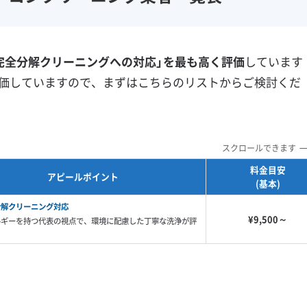
フランチャイズ
土日祝日対応
年末年始対応
防カビ・抗菌
消臭処理
完全分解クリーニングへの対応」を最も高く評価
しています
防汚コーティング
価していますので、まずはこちらのリストからご検討くだ
※項目にカーソルを合わせると詳細な説明が表示されます。
スクロールできます
料金目安
アピールポイント
(基本)
分解クリーニング対応
¥9,500～
ルギーを持つ代表の視点で、環境に配慮した丁寧な洗浄が評