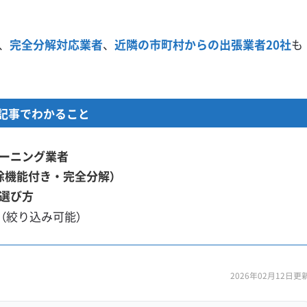
、
完全分解対応業者
、
近隣の市町村からの出張業者20社
も
記事でわかること
ーニング業者
除機能付き・完全分解）
選び方
ト
（絞り込み可能）
2026年02月12日更