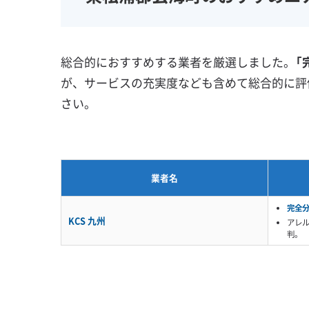
壁掛け型
天井カセット型
地域密着型
お掃除機能付き
総合的におすすめする業者を厳選しました。
「
が、サービスの充実度なども含めて総合的に評
さい。
業者名
完全
KCS 九州
アレ
判。