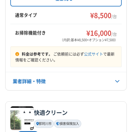
土日祝日対応可能で、防カビ・抗菌コーティン
杵島郡江北町
杵島郡大町町
杵島郡白石町
グも実施。複数台割引や消臭抗菌コートなどの
¥8,500
三養基郡みやき町
三養基郡基山町
三養基郡上峰町
通常タイプ
/台
オプションも用意しています。
もっと見る
¥16,000
お掃除機能付き
/台
営業時間
（内訳:基本¥8,500+オプション¥7,500）
9:00〜18:00
料金は参考です。
ご依頼前には必ず
公式サイト
で最新
定休日
情報をご確認ください。
年中無休
業者詳細・特徴
電話番号
非公開
詳細な料金表
業者情報
特徴
公式HP
公式サイトを見る
快適クリーン
基本情報
代表者名
那珂川市
損害保険加入
非公開