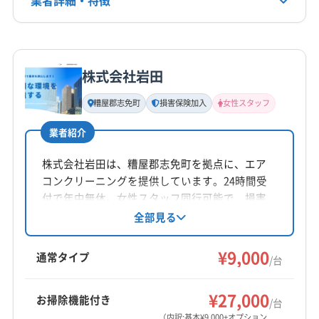
(長崎県) 西彼杵郡長与町
(長崎県) 大村市
(長崎県) 長崎市
非公開
(福岡県) 朝倉郡東峰村
(福岡県) 朝倉市
(福岡県) 飯塚市
(長崎県) 島原市
(長崎県) 東彼杵郡川棚町
(福岡県) 福岡市城南区
(福岡県) 福岡市西区
詳細な料金表
業者情報
特徴
(長崎県) 東彼杵郡東彼杵町
(長崎県) 東彼杵郡波佐見町
公式HP
(福岡県) 福岡市早良区
(福岡県) 福岡市中央区
(長崎県) 南松浦郡新上五島町
(長崎県) 南島原市
公式サイトを見る
株式会社岩田
(福岡県) 福岡市東区
(福岡県) 福岡市南区
基本情報
(長崎県) 北松浦郡佐々町
(長崎県) 北松浦郡小値賀町
代表者名
(福岡県) 福岡市博多区
(福岡県) 福津市
糟屋郡志免町
損害保険加入
女性スタッフ
(長崎県) 諫早市
挽地慶忠
業者紹介
所在地
福岡県太宰府市
株式会社岩田は、糟屋郡志免町を拠点に、エア
コンクリーニングを提供しています。24時間受
対応地域
付で年中無休。女性スタッフ同行可能で、損害
神埼郡吉野ヶ里町
佐賀市
小城市
神埼市
多久市
保険にも加入済みです。大手での業務経験も活
全部見る
かし、丁寧に対応。基本料金9000円からで、お
鳥栖市
杵島郡江北町
杵島郡大町町
杵島郡白石町
掃除機能付きや室外機洗浄などのオプションも
¥9,000
三養基郡みやき町
三養基郡基山町
三養基郡上峰町
通常タイプ
/台
用意されています。糟屋郡を中心に福岡県、佐
(福岡県) うきは市
(福岡県) 久留米市
(福岡県) 古賀市
もっと見る
賀県の一部エリアに対応しています。
(福岡県) 三井郡大刀洗町
(福岡県) 三潴郡大木町
¥27,000
お掃除機能付き
/台
営業時間
(福岡県) 糸島市
(福岡県) 宗像市
(福岡県) 春日市
（内訳:基本¥9,000+オプション