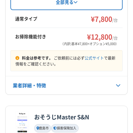
神埼郡吉野ヶ里町
佐賀市
小城市
神埼市
鳥栖市
年間700台以上の実績と、エコ洗剤の使用、損害
全部見る
保険加入で安心して依頼できます。土日祝日も
唐津市
三養基郡みやき町
三養基郡基山町
対応し、防カビ・抗菌コーティングも提供して
¥7,800
三養基郡上峰町
(福岡県) うきは市
(福岡県) みやま市
通常タイプ
/台
います。
(福岡県) 鞍手郡鞍手町
(福岡県) 鞍手郡小竹町
もっと見る
(福岡県) 遠賀郡芦屋町
(福岡県) 遠賀郡遠賀町
¥12,800
お掃除機能付き
/台
営業時間
(福岡県) 遠賀郡岡垣町
(福岡県) 遠賀郡水巻町
（内訳:基本¥7,800+オプション¥5,000）
24時間受付中
(福岡県) 嘉穂郡桂川町
(福岡県) 嘉麻市
(福岡県) 久留米市
料金は参考です。
ご依頼前には必ず
公式サイト
で最新
(福岡県) 宮若市
(福岡県) 京都郡みやこ町
定休日
情報をご確認ください。
(福岡県) 京都郡苅田町
(福岡県) 古賀市
(福岡県) 行橋市
年中無休
(福岡県) 三井郡大刀洗町
(福岡県) 三潴郡大木町
(福岡県) 糸島市
(福岡県) 宗像市
(福岡県) 春日市
業者詳細・特徴
電話番号
092-692-5539
(福岡県) 小郡市
(福岡県) 糟屋郡宇美町
(福岡県) 糟屋郡久山町
(福岡県) 糟屋郡志免町
詳細な料金表
業者情報
特徴
公式HP
(福岡県) 糟屋郡篠栗町
(福岡県) 糟屋郡新宮町
公式サイトを見る
おそうじMaster S&N
(福岡県) 糟屋郡須惠町
(福岡県) 糟屋郡粕屋町
基本情報
代表者名
(福岡県) 太宰府市
(福岡県) 大川市
(福岡県) 大牟田市
鹿島市
損害保険加入
今永竜也