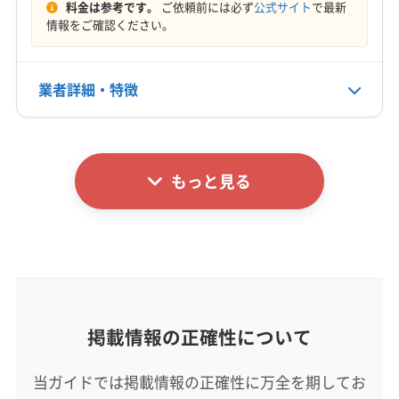
料金は参考です。
ご依頼前には必ず
公式サイト
で最新
(福岡県) 糟屋郡粕屋町
(福岡県) 太宰府市
定休日
情報をご確認ください。
(福岡県) 大野城市
(福岡県) 筑後市
年中無休
(福岡県) 筑紫郡那珂川町
(福岡県) 筑紫野市
(福岡県) 朝倉郡筑前町
(福岡県) 朝倉市
業者詳細・特徴
電話番号
070-9119-1145
(福岡県) 八女郡広川町
(福岡県) 八女市
(福岡県) 飯塚市
(福岡県) 福岡市城南区
(福岡県) 福岡市西区
詳細な料金表
業者情報
特徴
公式HP
(福岡県) 福岡市早良区
(福岡県) 福岡市中央区
公式サイトを見る
もっと見る
(福岡県) 福岡市東区
(福岡県) 福岡市南区
基本情報
代表者名
(福岡県) 福岡市博多区
(福岡県) 福津市
内山慎市
所在地
佐賀県鳥栖市藤木町2138-1 ディアス旭102
掲載情報の正確性について
対応地域
神埼郡吉野ヶ里町
佐賀市
神埼市
鳥栖市
当ガイドでは掲載情報の正確性に万全を期してお
三養基郡みやき町
三養基郡基山町
三養基郡上峰町