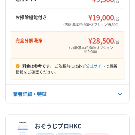
/台
三養基郡みやき町
三養基郡基山町
三養基郡上峰町
も充実。土日祝日も営業しており、幅広いニー
もっと見る
ズに応えます。
西松浦郡有田町
東松浦郡玄海町
藤津郡太良町
¥19,000
お掃除機能付き
/台
営業時間
(熊本県) 阿蘇郡高森町
(熊本県) 阿蘇郡産山村
（内訳:基本¥9,500+オプション¥9,500）
9:00〜17:00
(熊本県) 阿蘇郡小国町
(熊本県) 阿蘇郡西原村
(熊本県) 阿蘇郡南阿蘇村
(熊本県) 阿蘇郡南小国町
¥28,500
完全分解洗浄
定休日
/台
(熊本県) 阿蘇市
(熊本県) 葦北郡芦北町
年中無休
（内訳:基本¥9,500+オプション
¥19,000）
(熊本県) 葦北郡津奈木町
(熊本県) 宇城市
(熊本県) 宇土市
(熊本県) 下益城郡美里町
(熊本県) 菊池郡菊陽町
電話番号
料金は参考です。
ご依頼前には必ず
公式サイト
で最新
非公開
(熊本県) 菊池郡大津町
(熊本県) 菊池市
情報をご確認ください。
(熊本県) 球磨郡あさぎり町
(熊本県) 球磨郡球磨村
公式HP
(熊本県) 球磨郡錦町
(熊本県) 球磨郡五木村
公式サイトを見る
業者詳細・特徴
(熊本県) 球磨郡山江村
(熊本県) 球磨郡水上村
(熊本県) 球磨郡相良村
(熊本県) 球磨郡多良木町
詳細な料金表
業者情報
特徴
(熊本県) 球磨郡湯前町
(熊本県) 玉名郡玉東町
(熊本県) 玉名郡長洲町
(熊本県) 玉名郡南関町
おそうじプロHKC
基本情報
(熊本県) 玉名郡和水町
(熊本県) 玉名市
代表者名