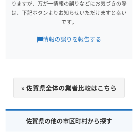
りますが、万が一情報の誤りなどにお気づきの際
(福岡県) 久留米市
(福岡県) 三井郡大刀洗町
(福岡県) 三潴郡大木町
(福岡県) 春日市
(福岡県) 小郡市
は、下記ボタンよりお知らせいただけますと幸い
もっと見る
(福岡県) 糟屋郡宇美町
(福岡県) 糟屋郡久山町
です。
営業時間
(福岡県) 糟屋郡志免町
(福岡県) 糟屋郡篠栗町
9:00〜18:00
(福岡県) 糟屋郡新宮町
(福岡県) 糟屋郡須惠町
情報の誤りを報告する
(福岡県) 糟屋郡粕屋町
(福岡県) 太宰府市
定休日
(福岡県) 大野城市
(福岡県) 筑後市
お盆・年末年始・不定休
(福岡県) 筑紫郡那珂川町
(福岡県) 筑紫野市
(福岡県) 朝倉郡筑前町
(福岡県) 福岡市城南区
電話番号
090-1349-2138
(福岡県) 福岡市西区
(福岡県) 福岡市早良区
» 佐賀県全体の業者比較はこちら
(福岡県) 福岡市中央区
(福岡県) 福岡市東区
公式HP
(福岡県) 福岡市南区
(福岡県) 福岡市博多区
公式サイトを見る
佐賀県の他の市区町村から探す