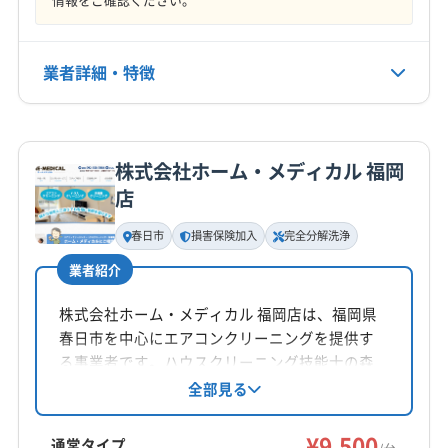
業者詳細・特徴
詳細な料金表
業者情報
特徴
株式会社ホーム・メディカル 福岡
基本情報
店
代表者名
木原和繁
春日市
損害保険加入
完全分解洗浄
業者紹介
所在地
熊本県玉名郡南関町
株式会社ホーム・メディカル 福岡店は、福岡県
春日市を中心にエアコンクリーニングを提供す
対応地域
る事業者です。ハウスクリーニング技能士の森
神埼郡吉野ヶ里町
伊万里市
嬉野市
佐賀市
鹿島市
隆之氏が店長を務め、丁寧な作業と保証で信頼
全部見る
小城市
神埼市
多久市
鳥栖市
唐津市
武雄市
を得ています。通常洗浄から完全分解洗浄まで
杵島郡江北町
杵島郡大町町
杵島郡白石町
対応し、防カビ・抗菌コートなどのオプション
¥9,500
通常タイプ