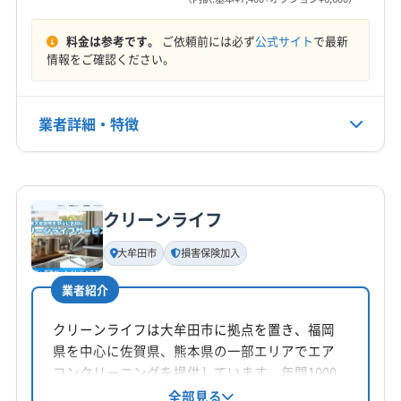
8:00〜20:00
(長崎県) 諫早市
(福岡県) 北九州市小倉北区
(福岡県) 北九州市八幡西区
料金は参考です。
ご依頼前には必ず
公式サイト
で最新
定休日
(福岡県) 北九州市八幡東区
(福岡県) 柳川市
情報をご確認ください。
年中無休
電話番号
業者詳細・特徴
非公開
詳細な料金表
業者情報
特徴
公式HP
公式サイトを見る
クリーンライフ
基本情報
代表者名
大牟田市
損害保険加入
長濱真悟
業者紹介
所在地
佐賀県佐賀市
クリーンライフは大牟田市に拠点を置き、福岡
県を中心に佐賀県、熊本県の一部エリアでエア
対応地域
コンクリーニングを提供しています。年間1000
神埼郡吉野ヶ里町
佐賀市
小城市
神埼市
鳥栖市
件以上の実績があり、損害保険にも加入済み。
全部見る