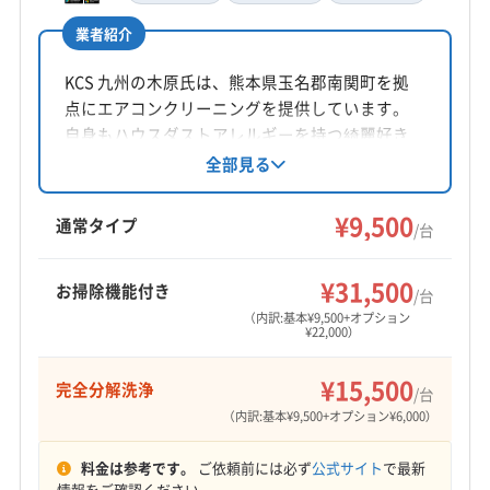
業者紹介
KCS 九州の木原氏は、熊本県玉名郡南関町を拠
点にエアコンクリーニングを提供しています。
自身もハウスダストアレルギーを持つ綺麗好き
で、丁寧なヒアリングと動作確認、環境に配慮
全部見る
した洗浄が特徴です。損害保険加入、駐車場代
負担、営業時間外相談可。完全分解洗浄や防カ
¥9,500
通常タイプ
/台
ビ抗菌コートにも対応しています。地域密着型
で安心のサービスを提供しています。
¥31,500
お掃除機能付き
/台
（内訳:基本¥9,500+オプション
¥22,000）
¥15,500
完全分解洗浄
/台
（内訳:基本¥9,500+オプション¥6,000）
料金は参考です。
ご依頼前には必ず
公式サイト
で最新
情報をご確認ください。