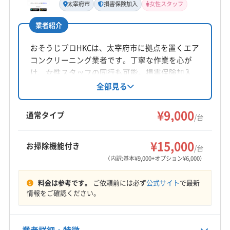
(熊本県) 熊本市西区
(熊本県) 熊本市中央区
太宰府市
損害保険加入
女性スタッフ
森
(熊本県) 熊本市東区
(熊本県) 熊本市南区
業者紹介
(熊本県) 熊本市北区
(熊本県) 荒尾市
(熊本県) 合志市
所在地
福岡県春日市天神山2-147-1
おそうじプロHKCは、太宰府市に拠点を置くエア
(熊本県) 山鹿市
(熊本県) 上益城郡益城町
コンクリーニング業者です。丁寧な作業を心が
(熊本県) 上益城郡嘉島町
(熊本県) 上益城郡御船町
対応地域
け、女性スタッフの同行も可能。損害保険加入
(熊本県) 上益城郡甲佐町
(熊本県) 上益城郡山都町
神埼郡吉野ヶ里町
佐賀市
神埼市
鳥栖市
済みです。基本料金は1台9000円から。土日祝日
全部見る
(熊本県) 上天草市
(熊本県) 人吉市
(熊本県) 水俣市
9時から21時まで営業し、対応地域外の相談も可
三養基郡みやき町
三養基郡基山町
三養基郡上峰町
(熊本県) 天草郡苓北町
(熊本県) 天草市
能です。
¥9,000
(福岡県) うきは市
(福岡県) みやま市
(福岡県) 久留米市
通常タイプ
/台
(熊本県) 八代郡氷川町
(熊本県) 八代市
(福岡県) みやま市
(福岡県) 古賀市
(福岡県) 三潴郡大木町
(福岡県) 糸島市
もっと見る
(福岡県) 久留米市
(福岡県) 太宰府市
(福岡県) 大牟田市
(福岡県) 宗像市
(福岡県) 春日市
(福岡県) 小郡市
¥15,000
お掃除機能付き
/台
(福岡県) 八女郡広川町
(福岡県) 八女市
営業時間
(福岡県) 糟屋郡宇美町
(福岡県) 糟屋郡久山町
（内訳:基本¥9,000+オプション¥6,000）
(福岡県) 福岡市城南区
(福岡県) 福岡市西区
9:00〜19:00
(福岡県) 糟屋郡志免町
(福岡県) 糟屋郡篠栗町
(福岡県) 福岡市早良区
(福岡県) 福岡市中央区
料金は参考です。
ご依頼前には必ず
公式サイト
で最新
(福岡県) 糟屋郡新宮町
(福岡県) 糟屋郡須惠町
(福岡県) 福岡市東区
(福岡県) 福岡市南区
定休日
情報をご確認ください。
(福岡県) 糟屋郡粕屋町
(福岡県) 太宰府市
日
(福岡県) 福岡市博多区
(福岡県) 柳川市
(長崎県) 佐世保市
(福岡県) 大野城市
(福岡県) 筑紫郡那珂川町
(長崎県) 松浦市
(長崎県) 西彼杵郡時津町
(福岡県) 筑紫野市
(福岡県) 朝倉郡筑前町
業者詳細・特徴
電話番号