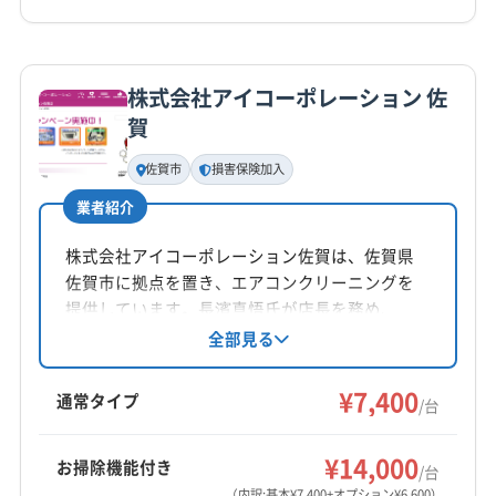
(福岡県) 北九州市八幡西区
(福岡県) 北九州市八幡東区
(福岡県) 糟屋郡須惠町
(福岡県) 糟屋郡粕屋町
(福岡県) 北九州市門司区
(福岡県) 柳川市
詳細な料金表
業者情報
特徴
公式HP
(福岡県) 太宰府市
(福岡県) 大川市
(福岡県) 大牟田市
公式サイトを見る
(福岡県) 大野城市
(福岡県) 筑後市
株式会社アイコーポレーション 佐
基本情報
賀
(福岡県) 筑紫郡那珂川町
(福岡県) 中間市
代表者名
(福岡県) 朝倉郡筑前町
(福岡県) 朝倉郡東峰村
鶴丸大介
佐賀市
損害保険加入
(福岡県) 朝倉市
(福岡県) 直方市
(福岡県) 田川郡香春町
業者紹介
所在地
(福岡県) 田川郡糸田町
(福岡県) 田川郡赤村
佐賀県鹿島市納富分822
(福岡県) 田川郡川崎町
(福岡県) 田川郡大任町
株式会社アイコーポレーション佐賀は、佐賀県
(福岡県) 田川郡添田町
(福岡県) 田川郡福智町
佐賀市に拠点を置き、エアコンクリーニングを
対応地域
提供しています。長濱真悟氏が店長を務め、
(福岡県) 田川市
(福岡県) 八女郡広川町
(福岡県) 八女市
神埼郡吉野ヶ里町
伊万里市
嬉野市
佐賀市
鹿島市
9:00〜18:00まで年中無休で営業し、佐賀市を中
全部見る
(福岡県) 飯塚市
(福岡県) 福岡市城南区
小城市
神埼市
多久市
鳥栖市
唐津市
武雄市
心に小城市など佐賀県全域に対応。損害保険加
(福岡県) 福岡市西区
(福岡県) 福岡市早良区
杵島郡江北町
杵島郡大町町
杵島郡白石町
入済みです。土日祝日対応、保証付き、防カ
¥7,400
通常タイプ
(福岡県) 福岡市中央区
(福岡県) 福岡市東区
/台
三養基郡みやき町
三養基郡基山町
三養基郡上峰町
ビ・抗菌コーティングが特徴です。
もっと見る
(福岡県) 福岡市南区
(福岡県) 福岡市博多区
西松浦郡有田町
東松浦郡玄海町
藤津郡太良町
¥14,000
(福岡県) 福津市
(福岡県) 北九州市戸畑区
お掃除機能付き
/台
営業時間
(長崎県) 佐世保市
(長崎県) 大村市
(長崎県) 長崎市
（内訳:基本¥7,400+オプション¥6,600）
(福岡県) 北九州市若松区
(福岡県) 北九州市小倉南区