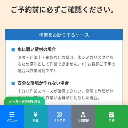
ご予約前に必ずご確認ください。
作業をお断りするケース
水に弱い壁材の場合
漆喰・珪藻土・布製などの壁は、水シミのリスクがあ
るため原則として作業できません。（※お客様ご了承の
場合は作業可能です）
安全な環境が作れない場合
十分な作業スペースが確保できない、高所で危険が伴
うなど、安全な作業が困難だと判断した場合。
メーカー別事例を見る
対応できない機種
一部の特殊な機種や、構造上分解が困難な「お掃除機能
メニュー
料金
インスタ
代表挨拶
予約
付きエアコン」は対応できない場合がございます。ご予