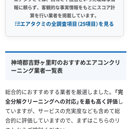
報に頼らず、客観的な事実情報をもとにスコア計
算を行い業者を掲載しています。
エアタクミの全調査項目（29項目）を見る
専門性・技術力 (9)
完全分解洗浄
部分クリーニング
実績10年以上
神埼郡吉野ヶ里町のおすすめエアコンクリ
資格保有スタッフ
家庭用エアコン
業務用エアコン
ーニング業者一覧表
壁掛け型
天井カセット型
お掃除機能付き
信頼性・安心感 (8)
総合的におすすめする業者を厳選しました。
「完
保証付き
アフターフォロー
女性スタッフ在籍
全分解クリーニングへの対応」を最も高く評価
し
エコ洗剤使用
アレルギー対策
ハウスダスト除去
ていますが、サービスの充実度なども含めて総
地域密着型
フランチャイズ
合的に評価していますので、まずはこちらのリ
利便性・サービス (12)