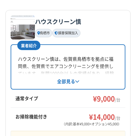
(福岡県) みやま市
(福岡県) 久留米市
(福岡県) 古賀市
詳細な料金表
業者情報
特徴
公式HP
(福岡県) 三井郡大刀洗町
(福岡県) 三潴郡大木町
公式サイトを見る
ハウスクリーン慎
(福岡県) 糸島市
(福岡県) 春日市
(福岡県) 小郡市
基本情報
代表者名
(福岡県) 糟屋郡宇美町
(福岡県) 糟屋郡久山町
鳥栖市
損害保険加入
多田隈浩司
(福岡県) 糟屋郡志免町
(福岡県) 糟屋郡篠栗町
業者紹介
(福岡県) 糟屋郡新宮町
(福岡県) 糟屋郡須惠町
所在地
(福岡県) 糟屋郡粕屋町
(福岡県) 太宰府市
(福岡県) 大川市
福岡県那珂川市
ハウスクリーン慎は、佐賀県鳥栖市を拠点に福
(福岡県) 大牟田市
(福岡県) 大野城市
(福岡県) 筑後市
岡県、佐賀県でエアコンクリーニングを提供し
対応地域
(福岡県) 筑紫郡那珂川町
(福岡県) 筑紫野市
ています。年間1000台以上の実績があり、経験
神埼郡吉野ヶ里町
鳥栖市
三養基郡みやき町
豊富な内山慎市氏が対応します。土日祝日も対
全部見る
(福岡県) 朝倉郡筑前町
(福岡県) 朝倉市
応可能で、クレジットカードやPayPayで支払い
三養基郡基山町
三養基郡上峰町
(福岡県) 久留米市
(福岡県) 八女郡広川町
(福岡県) 八女市
できます。損害保険加入済みです。
¥9,000
(福岡県) 古賀市
(福岡県) 三井郡大刀洗町
(福岡県) 糸島市
通常タイプ
(福岡県) 福岡市城南区
(福岡県) 福岡市西区
/台
(福岡県) 宗像市
(福岡県) 春日市
(福岡県) 小郡市
(福岡県) 福岡市早良区
(福岡県) 福岡市中央区
もっと見る
(福岡県) 糟屋郡宇美町
(福岡県) 糟屋郡久山町
¥14,000
(福岡県) 福岡市東区
(福岡県) 福岡市南区
お掃除機能付き
/台
営業時間
(福岡県) 糟屋郡志免町
(福岡県) 糟屋郡篠栗町
(福岡県) 福岡市博多区
(福岡県) 柳川市
（内訳:基本¥9,000+オプション¥5,000）
9:00〜19:00
(福岡県) 糟屋郡新宮町
(福岡県) 糟屋郡須惠町