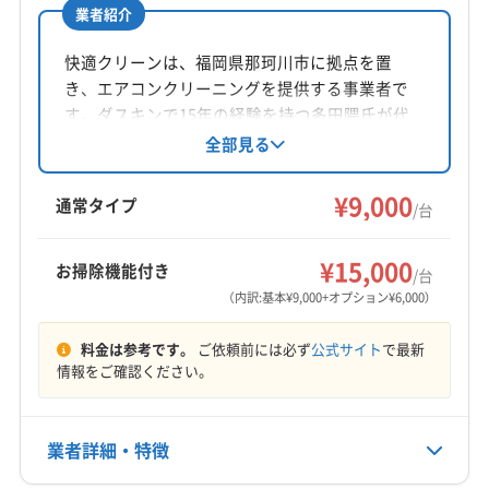
業者紹介
所在地
福岡県大牟田市
快適クリーンは、福岡県那珂川市に拠点を置
き、エアコンクリーニングを提供する事業者で
対応地域
す。ダスキンで15年の経験を持つ多田隈氏が代
神埼郡吉野ヶ里町
佐賀市
小城市
神埼市
多久市
表を務め、9時～19時まで年中無休で営業。福岡
全部見る
県を中心に対応し、防カビ・抗菌コーティング
鳥栖市
武雄市
杵島郡江北町
杵島郡大町町
などのオプションも用意されています。損害保
¥9,000
杵島郡白石町
三養基郡みやき町
三養基郡基山町
通常タイプ
/台
険加入済みです。
三養基郡上峰町
(熊本県) 阿蘇市
(熊本県) 宇城市
もっと見る
(熊本県) 宇土市
(熊本県) 菊池郡菊陽町
¥15,000
お掃除機能付き
/台
営業時間
(熊本県) 菊池郡大津町
(熊本県) 菊池市
（内訳:基本¥9,000+オプション¥6,000）
9:00〜18:00
(熊本県) 玉名郡玉東町
(熊本県) 玉名郡長洲町
料金は参考です。
ご依頼前には必ず
公式サイト
で最新
(熊本県) 玉名郡南関町
(熊本県) 玉名郡和水町
定休日
情報をご確認ください。
(熊本県) 玉名市
(熊本県) 熊本市西区
年中無休
(熊本県) 熊本市中央区
(熊本県) 熊本市東区
(熊本県) 熊本市南区
(熊本県) 熊本市北区
(熊本県) 荒尾市
業者詳細・特徴
電話番号
0944-52-0600
(熊本県) 合志市
(熊本県) 山鹿市
(福岡県) うきは市