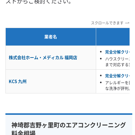
ストからご検討ください。
定額料金
複数台割引
初回割引
定期メンテナンス
当日予約可能
即日対応可能
24時間対応
土日祝日対応
スクロールできます
年末年始対応
防カビ・抗菌
消臭処理
防汚コーティング
業者名
※項目にカーソルを合わせると詳細な説明が表示されます。
完全分解クリー
株式会社ホーム・メディカル 福岡店
ハウスクリーニ
まで対応する実
完全分解クリー
KCS 九州
アレルギーを持
な洗浄が評判。
神埼郡吉野ヶ里町のエアコンクリーニング
料金相場