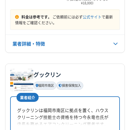
¥18,000）
9:00〜21:00
(福岡県) 小郡市
(福岡県) 糟屋郡宇美町
(福岡県) 糟屋郡久山町
(福岡県) 糟屋郡志免町
料金は参考です。
ご依頼前には必ず
公式サイト
で最新
定休日
(福岡県) 糟屋郡篠栗町
(福岡県) 糟屋郡新宮町
情報をご確認ください。
祝
(福岡県) 糟屋郡須惠町
(福岡県) 糟屋郡粕屋町
(福岡県) 太宰府市
(福岡県) 大野城市
(福岡県) 筑後市
電話番号
業者詳細・特徴
非公開
(福岡県) 筑紫郡那珂川町
(福岡県) 筑紫野市
(福岡県) 朝倉郡筑前町
(福岡県) 朝倉郡東峰村
詳細な料金表
業者情報
特徴
公式HP
(福岡県) 朝倉市
(福岡県) 八女市
(福岡県) 福岡市城南区
公式サイトを見る
(福岡県) 福岡市西区
(福岡県) 福岡市早良区
グックリン
基本情報
(福岡県) 福岡市中央区
(福岡県) 福岡市東区
代表者名
福岡市南区
損害保険加入
(福岡県) 福岡市南区
(福岡県) 福岡市博多区
非公開
(福岡県) 福津市
業者紹介
所在地
福岡県糟屋郡志免町南里2-20-9
グックリンは福岡市南区に拠点を置く、ハウス
クリーニング技能士の資格を持つ今永竜也氏が
対応地域
店長を務めるエアコンクリーニング業者です。