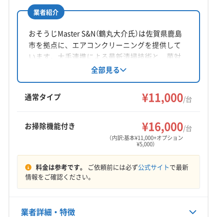
(福岡県) 大野城市
(福岡県) 築上郡吉富町
業者紹介
(福岡県) 築上郡上毛町
(福岡県) 築上郡築上町
所在地
(福岡県) 筑後市
(福岡県) 筑紫郡那珂川町
福岡県福岡市南区井尻2-23-11413
おそうじMaster S&N（鶴丸大介氏）は佐賀県鹿島
(福岡県) 筑紫野市
(福岡県) 中間市
(福岡県) 朝倉郡筑前町
市を拠点に、エアコンクリーニングを提供して
対応地域
(福岡県) 朝倉郡東峰村
(福岡県) 朝倉市
(福岡県) 直方市
います。大手連携による最新清掃技術と、菌対
神埼郡吉野ヶ里町
佐賀市
小城市
神埼市
鳥栖市
策の知識を活かし、清潔で健康的な生活をサポ
全部見る
(福岡県) 田川郡香春町
(福岡県) 田川郡糸田町
ート。損害保険加入済みです。基本料金11000円
三養基郡みやき町
三養基郡基山町
三養基郡上峰町
(福岡県) 田川郡赤村
(福岡県) 田川郡川崎町
からで、複数台割引やオプションも充実。土日
¥11,000
(福岡県) うきは市
(福岡県) みやま市
通常タイプ
(福岡県) 田川郡大任町
(福岡県) 田川郡添田町
/台
祝日も対応可能です。
(福岡県) 鞍手郡鞍手町
(福岡県) 鞍手郡小竹町
(福岡県) 田川郡福智町
(福岡県) 田川市
もっと見る
(福岡県) 遠賀郡芦屋町
(福岡県) 遠賀郡遠賀町
¥16,000
(福岡県) 八女郡広川町
(福岡県) 八女市
(福岡県) 飯塚市
お掃除機能付き
/台
営業時間
(福岡県) 遠賀郡岡垣町
(福岡県) 遠賀郡水巻町
(福岡県) 福岡市城南区
(福岡県) 福岡市西区
（内訳:基本¥11,000+オプション
¥5,000）
9:00〜18:00
(福岡県) 嘉穂郡桂川町
(福岡県) 嘉麻市
(福岡県) 久留米市
(福岡県) 福岡市早良区
(福岡県) 福岡市中央区
(福岡県) 宮若市
(福岡県) 古賀市
(福岡県) 三井郡大刀洗町
(福岡県) 福岡市東区
(福岡県) 福岡市南区
料金は参考です。
ご依頼前には必ず
公式サイト
で最新
定休日
(福岡県) 三潴郡大木町
(福岡県) 糸島市
(福岡県) 宗像市
情報をご確認ください。
(福岡県) 福岡市博多区
(福岡県) 福津市
(福岡県) 豊前市
不定休
(福岡県) 春日市
(福岡県) 小郡市
(福岡県) 糟屋郡宇美町
(福岡県) 北九州市戸畑区
(福岡県) 北九州市若松区
(福岡県) 糟屋郡久山町
(福岡県) 糟屋郡志免町
(福岡県) 北九州市小倉南区
(福岡県) 北九州市小倉北区
電話番号
業者詳細・特徴
080-8568-9494
(福岡県) 糟屋郡篠栗町
(福岡県) 糟屋郡新宮町