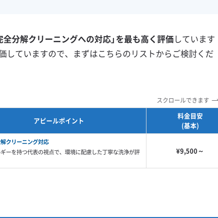
フランチャイズ
土日祝日対応
年末年始対応
防カビ・抗菌
消臭処理
完全分解クリーニングへの対応」を最も高く評価
しています
防汚コーティング
価していますので、まずはこちらのリストからご検討くだ
※項目にカーソルを合わせると詳細な説明が表示されます。
スクロールできます
料金目安
アピールポイント
(基本)
分解クリーニング対応
¥9,500～
ルギーを持つ代表の視点で、環境に配慮した丁寧な洗浄が評