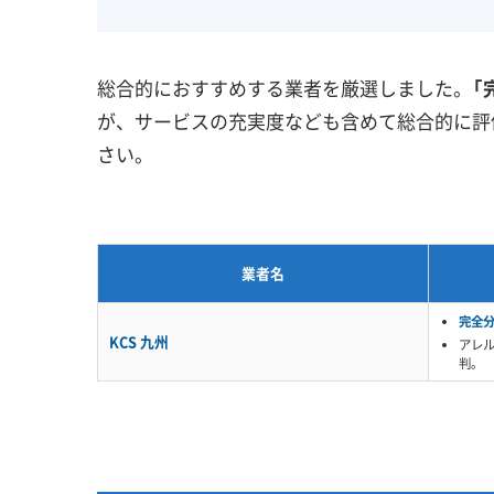
壁掛け型
天井カセット型
地域密着型
お掃除機能付き
総合的におすすめする業者を厳選しました。
「
が、サービスの充実度なども含めて総合的に評
さい。
業者名
完全
KCS 九州
アレ
判。