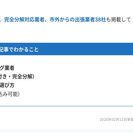
、
完全分解対応業者
、
市外からの出張業者38社
も掲載して
記事でわかること
グ業者
付き・完全分解）
選び方
込み可能）
2026年02月12日更