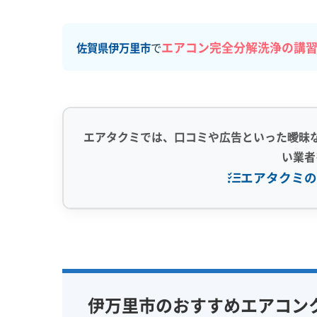
エアコン完全分解洗浄の講
佐賀県伊万里市
で
エアタクミでは、口コミや広告といった曖昧
い業者
エアタクミの
専門性・技術力 (9)
信頼性・安心
完全分解洗浄
部分クリーニング
保証付き
実績10年以上
資格保有スタッフ
女性スタッ
伊万里市のおすすめエアコン
家庭用エアコン
業務用エアコン
アレルギー