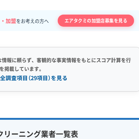
習・加盟
エアタクミの加盟店募集を見る
をお考えの方へ
な情報に頼らず、客観的な事実情報をもとにスコア計算を行
を掲載しています。
全調査項目（29項目）を見る
感 (8)
利便性・サービス (12)
アフターフォロー
定額料金
複数台割引
初回割引
フ在籍
エコ洗剤使用
定期メンテナンス
当日予約可能
クリーニング業者一覧表
対策
ハウスダスト除去
即日対応可能
24時間対応