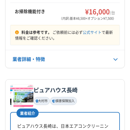
もっと見る
¥16,000
お掃除機能付き
/台
営業時間
（内訳:基本¥8,500+オプション¥7,500）
9:00〜18:00
料金は参考です。
ご依頼前には必ず
公式サイト
で最新
定休日
情報をご確認ください。
年中無休
業者詳細・特徴
電話番号
非公開
詳細な料金表
業者情報
特徴
公式HP
公式サイトを見る
ピュアハウス長崎
基本情報
代表者名
大村市
損害保険加入
非公開
業者紹介
所在地
福岡県大牟田市
ピュアハウス長崎は、日本エアコンクリーニン