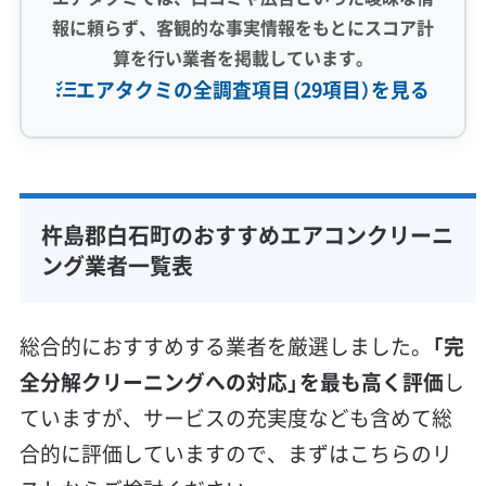
報に頼らず、客観的な事実情報をもとにスコア計
算を行い業者を掲載しています。
エアタクミの全調査項目（29項目）を見る
専門性・技術力 (9)
完全分解洗浄
部分クリーニング
実績10年以上
杵島郡白石町のおすすめエアコンクリーニ
資格保有スタッフ
家庭用エアコン
業務用エアコン
ング業者一覧表
壁掛け型
天井カセット型
お掃除機能付き
信頼性・安心感 (8)
総合的におすすめする業者を厳選しました。
「完
保証付き
アフターフォロー
女性スタッフ在籍
全分解クリーニングへの対応」を最も高く評価
し
エコ洗剤使用
アレルギー対策
ハウスダスト除去
ていますが、サービスの充実度なども含めて総
地域密着型
フランチャイズ
合的に評価していますので、まずはこちらのリ
利便性・サービス (12)