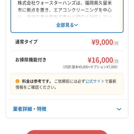
福岡県大野城市筒井2丁目18-20-2
(熊本県) 球磨郡山江村
(熊本県) 球磨郡水上村
株式会社ウォースターハンズは、福岡県久留米
市に拠点を置き、エアコンクリーニングを中心
(熊本県) 球磨郡相良村
(熊本県) 球磨郡多良木町
対応地域
に、塗装工事や電気工事など幅広く対応してい
(熊本県) 球磨郡湯前町
(熊本県) 玉名郡玉東町
杵島郡白石町
伊万里市
嬉野市
佐賀市
鹿島市
ます。泡洗浄による本格クリーニングが特徴
全部見る
(熊本県) 玉名郡長洲町
(熊本県) 玉名郡南関町
で、消臭抗菌コートなどのオプションも充実。
小城市
神埼市
多久市
鳥栖市
唐津市
武雄市
(熊本県) 玉名郡和水町
(熊本県) 玉名市
年中無休で、福岡県や佐賀県、熊本県の一部エ
¥9,000
杵島郡江北町
杵島郡大町町
三養基郡みやき町
通常タイプ
/台
(熊本県) 熊本市西区
(熊本県) 熊本市中央区
リアに対応しています。第二種電気工事士等の
三養基郡基山町
三養基郡上峰町
神埼郡吉野ヶ里町
もっと見る
(熊本県) 熊本市東区
(熊本県) 熊本市南区
資格も保有しています。
西松浦郡有田町
東松浦郡玄海町
藤津郡太良町
¥16,000
お掃除機能付き
(熊本県) 熊本市北区
(熊本県) 荒尾市
(熊本県) 合志市
/台
営業時間
(大分県) 宇佐市
(大分県) 玖珠郡九重町
（内訳:基本¥9,000+オプション¥7,000）
(熊本県) 山鹿市
(熊本県) 上益城郡益城町
9:00〜18:00
(大分県) 玖珠郡玖珠町
(大分県) 大分市
(大分県) 中津市
(熊本県) 上益城郡嘉島町
(熊本県) 上益城郡御船町
料金は参考です。
ご依頼前には必ず
公式サイト
で最新
(大分県) 日田市
(大分県) 別府市
(大分県) 由布市
(熊本県) 上益城郡甲佐町
(熊本県) 上益城郡山都町
定休日
情報をご確認ください。
(福岡県) うきは市
(福岡県) みやま市
なし
(熊本県) 上天草市
(熊本県) 人吉市
(熊本県) 水俣市
(福岡県) 鞍手郡鞍手町
(福岡県) 鞍手郡小竹町
(熊本県) 天草郡苓北町
(熊本県) 八代郡氷川町
(福岡県) 遠賀郡芦屋町
(福岡県) 遠賀郡遠賀町
業者詳細・特徴
電話番号
(熊本県) 八代市
(福岡県) うきは市
(福岡県) みやま市
080-3184-1210
(福岡県) 遠賀郡岡垣町
(福岡県) 遠賀郡水巻町
(福岡県) 鞍手郡鞍手町
(福岡県) 鞍手郡小竹町
(福岡県) 嘉穂郡桂川町
(福岡県) 嘉麻市
(福岡県) 久留米市
詳細な料金表
業者情報
特徴
(福岡県) 遠賀郡芦屋町
(福岡県) 遠賀郡遠賀町
公式HP
(福岡県) 宮若市
(福岡県) 京都郡みやこ町