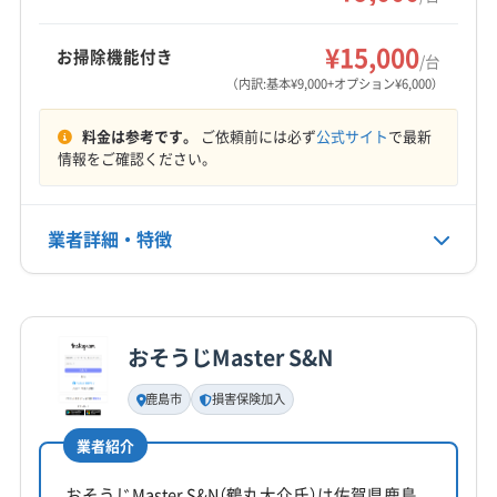
三養基郡基山町
三養基郡上峰町
神埼郡吉野ヶ里町
もっと見る
西松浦郡有田町
東松浦郡玄海町
藤津郡太良町
¥15,000
お掃除機能付き
/台
営業時間
(熊本県) 阿蘇郡高森町
(熊本県) 阿蘇郡産山村
（内訳:基本¥9,000+オプション¥6,000）
9:00〜17:00
(熊本県) 阿蘇郡小国町
(熊本県) 阿蘇郡西原村
料金は参考です。
ご依頼前には必ず
公式サイト
で最新
(熊本県) 阿蘇郡南阿蘇村
(熊本県) 阿蘇郡南小国町
定休日
情報をご確認ください。
(熊本県) 阿蘇市
(熊本県) 葦北郡芦北町
年中無休
(熊本県) 葦北郡津奈木町
(熊本県) 宇城市
(熊本県) 宇土市
(熊本県) 下益城郡美里町
(熊本県) 菊池郡菊陽町
業者詳細・特徴
電話番号
非公開
(熊本県) 菊池郡大津町
(熊本県) 菊池市
(熊本県) 球磨郡あさぎり町
(熊本県) 球磨郡球磨村
詳細な料金表
業者情報
特徴
公式HP
(熊本県) 球磨郡錦町
(熊本県) 球磨郡五木村
公式サイトを見る
おそうじMaster S&N
(熊本県) 球磨郡山江村
(熊本県) 球磨郡水上村
基本情報
代表者名
(熊本県) 球磨郡相良村
(熊本県) 球磨郡多良木町
鹿島市
損害保険加入
挽地慶忠
(熊本県) 球磨郡湯前町
(熊本県) 玉名郡玉東町
業者紹介
(熊本県) 玉名郡長洲町
(熊本県) 玉名郡南関町
所在地
(熊本県) 玉名郡和水町
(熊本県) 玉名市
福岡県太宰府市
おそうじMaster S&N（鶴丸大介氏）は佐賀県鹿島