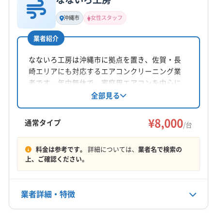
基本情報
代表者名
(福岡県) 糟屋郡宇美町
(福岡県) 糟屋郡久山町
沖縄市
女性スタッフ
野口義孝
(福岡県) 糟屋郡志免町
(福岡県) 糟屋郡篠栗町
業者紹介
(福岡県) 糟屋郡新宮町
(福岡県) 糟屋郡須惠町
所在地
(福岡県) 糟屋郡粕屋町
(福岡県) 太宰府市
(福岡県) 大川市
長崎県大村市鬼橋町1095-8
なないろ工房は沖縄市に拠点を置き、佐賀・長
(福岡県) 大牟田市
(福岡県) 大野城市
(福岡県) 筑後市
崎エリアにも対応するエアコンクリーニング業
対応地域
(福岡県) 筑紫郡那珂川町
(福岡県) 筑紫野市
者です。年中無休で、家庭用エアコンを中心に
杵島郡白石町
嬉野市
鹿島市
武雄市
杵島郡大町町
分解洗浄の資格も保有。土日祝日も対応可能
全部見る
(福岡県) 朝倉郡筑前町
(福岡県) 朝倉市
で、女性スタッフも在籍しています。複数台割
西松浦郡有田町
(長崎県) 雲仙市
(長崎県) 佐世保市
(福岡県) 八女郡広川町
(福岡県) 八女市
引もあります。丁寧な作業と事前説明を心がけ
¥8,000
(長崎県) 西彼杵郡時津町
(長崎県) 西彼杵郡長与町
通常タイプ
(福岡県) 福岡市城南区
(福岡県) 福岡市西区
/台
ています。
(長崎県) 大村市
(長崎県) 長崎市
(長崎県) 島原市
(福岡県) 福岡市早良区
(福岡県) 福岡市中央区
もっと見る
(長崎県) 東彼杵郡川棚町
(長崎県) 東彼杵郡東彼杵町
料金は参考です。
詳細については、
業者名で検索の
(福岡県) 福岡市東区
(福岡県) 福岡市南区
上、ご確認ください。
営業時間
(長崎県) 東彼杵郡波佐見町
(長崎県) 諫早市
(福岡県) 福岡市博多区
(福岡県) 柳川市
9:00〜18:00
業者詳細・特徴
定休日
不定休