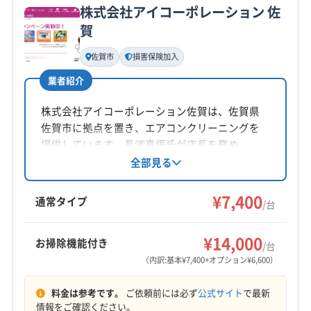
(福岡県) 福岡市西区
(福岡県) 福岡市早良区
株式会社アイコーポレーション 佐
(長崎県) 西彼杵郡長与町
(長崎県) 大村市
(長崎県) 長崎市
基本情報
賀
(福岡県) 福岡市中央区
(福岡県) 福岡市東区
(長崎県) 島原市
(長崎県) 東彼杵郡川棚町
代表者名
(福岡県) 福岡市南区
(福岡県) 福岡市博多区
鶴丸大介
(長崎県) 東彼杵郡東彼杵町
(長崎県) 東彼杵郡波佐見町
佐賀市
損害保険加入
(福岡県) 福津市
(長崎県) 南松浦郡新上五島町
(長崎県) 南島原市
業者紹介
所在地
(長崎県) 北松浦郡佐々町
(長崎県) 北松浦郡小値賀町
佐賀県鹿島市納富分822
(長崎県) 諫早市
株式会社アイコーポレーション佐賀は、佐賀県
佐賀市に拠点を置き、エアコンクリーニングを
対応地域
提供しています。長濱真悟氏が店長を務め、
杵島郡白石町
伊万里市
嬉野市
佐賀市
鹿島市
9:00〜18:00まで年中無休で営業し、佐賀市を中
全部見る
小城市
神埼市
多久市
鳥栖市
唐津市
武雄市
心に小城市など佐賀県全域に対応。損害保険加
杵島郡江北町
杵島郡大町町
三養基郡みやき町
入済みです。土日祝日対応、保証付き、防カ
¥7,400
通常タイプ
/台
三養基郡基山町
三養基郡上峰町
神埼郡吉野ヶ里町
ビ・抗菌コーティングが特徴です。
もっと見る
西松浦郡有田町
東松浦郡玄海町
藤津郡太良町
¥14,000
お掃除機能付き
/台
営業時間
(長崎県) 佐世保市
(長崎県) 大村市
(長崎県) 長崎市
（内訳:基本¥7,400+オプション¥6,600）
8:00〜20:00
(長崎県) 諫早市
料金は参考です。
ご依頼前には必ず
公式サイト
で最新
定休日
情報をご確認ください。