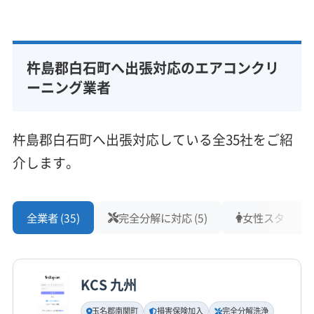
基本情報
代表者名
藤武聖司
杵島郡白石町へ出張対応のエアコンクリ
所在地
佐賀県æµå³¶é¡
ーニング業者
対応地域
杵島郡白石町
伊万里市
嬉野市
佐賀市
鹿島市
杵島郡白石町へ出張対応している全35社をご紹
小城市
神埼市
多久市
鳥栖市
武雄市
介します。
杵島郡江北町
杵島郡大町町
三養基郡みやき町
三養基郡基山町
三養基郡上峰町
神埼郡吉野ヶ里町
もっと見る
西松浦郡有田町
藤津郡太良町
(福岡県) 久留米市
全業者 (35)
完全分解に対応 (5)
女性スタッフ在籍
営業時間
(福岡県) 三潴郡大木町
(福岡県) 春日市
(福岡県) 小郡市
9:00〜18:00
(福岡県) 太宰府市
(福岡県) 大川市
(福岡県) 大牟田市
(福岡県) 大野城市
(福岡県) 筑後市
(福岡県) 筑紫野市
KCS 九州
定休日
(福岡県) 八女市
(福岡県) 福岡市城南区
不定休
(福岡県) 福岡市西区
(福岡県) 福岡市早良区
玉名郡南関町
損害保険加入
完全分解洗浄