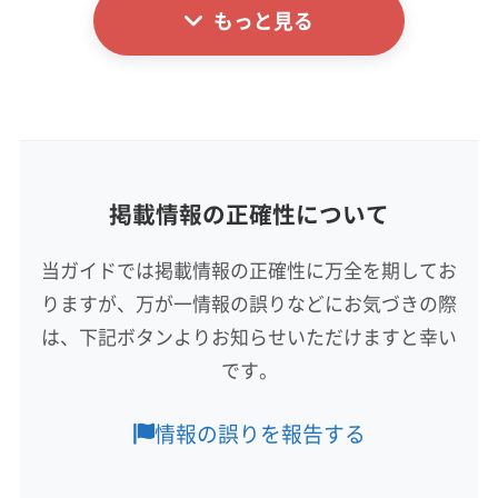
(福岡県) 遠賀郡岡垣町
(福岡県) 遠賀郡水巻町
公式サイトを見る
もっと見る
(福岡県) 京都郡苅田町
(福岡県) 古賀市
(福岡県) 行橋市
基本情報
(福岡県) 嘉穂郡桂川町
(福岡県) 嘉麻市
(福岡県) 久留米市
代表者名
(福岡県) 三井郡大刀洗町
(福岡県) 三潴郡大木町
(福岡県) 宮若市
(福岡県) 京都郡みやこ町
案納竜治
(福岡県) 糸島市
(福岡県) 宗像市
(福岡県) 春日市
(福岡県) 京都郡苅田町
(福岡県) 古賀市
(福岡県) 行橋市
(福岡県) 小郡市
(福岡県) 糟屋郡宇美町
(福岡県) 三井郡大刀洗町
(福岡県) 三潴郡大木町
所在地
(福岡県) 糟屋郡久山町
(福岡県) 糟屋郡志免町
福岡県久留米市国分町1468-5
(福岡県) 糸島市
(福岡県) 宗像市
(福岡県) 春日市
(福岡県) 糟屋郡篠栗町
(福岡県) 糟屋郡新宮町
(福岡県) 小郡市
(福岡県) 糟屋郡宇美町
掲載情報の正確性について
対応地域
(福岡県) 糟屋郡須惠町
(福岡県) 糟屋郡粕屋町
(福岡県) 糟屋郡久山町
(福岡県) 糟屋郡志免町
杵島郡白石町
伊万里市
嬉野市
佐賀市
鹿島市
(福岡県) 太宰府市
(福岡県) 大川市
(福岡県) 大牟田市
(福岡県) 糟屋郡篠栗町
(福岡県) 糟屋郡新宮町
当ガイドでは掲載情報の正確性に万全を期してお
小城市
神埼市
多久市
鳥栖市
唐津市
武雄市
(福岡県) 大野城市
(福岡県) 築上郡吉富町
(福岡県) 糟屋郡須惠町
(福岡県) 糟屋郡粕屋町
りますが、万が一情報の誤りなどにお気づきの際
杵島郡江北町
杵島郡大町町
三養基郡みやき町
(福岡県) 築上郡上毛町
(福岡県) 築上郡築上町
(福岡県) 太宰府市
(福岡県) 大川市
(福岡県) 大牟田市
三養基郡基山町
三養基郡上峰町
神埼郡吉野ヶ里町
は、下記ボタンよりお知らせいただけますと幸い
(福岡県) 筑後市
(福岡県) 筑紫郡那珂川町
もっと見る
(福岡県) 大野城市
(福岡県) 築上郡吉富町
西松浦郡有田町
東松浦郡玄海町
藤津郡太良町
です。
(福岡県) 筑紫野市
(福岡県) 中間市
(福岡県) 朝倉郡筑前町
(福岡県) 築上郡上毛町
(福岡県) 築上郡築上町
営業時間
(熊本県) 玉名市
(熊本県) 荒尾市
(熊本県) 山鹿市
(福岡県) 朝倉郡東峰村
(福岡県) 朝倉市
(福岡県) 直方市
(福岡県) 筑後市
(福岡県) 筑紫郡那珂川町
10:00〜18:00
(福岡県) うきは市
(福岡県) みやま市
(福岡県) 久留米市
情報の誤りを報告する
(福岡県) 田川郡香春町
(福岡県) 田川郡糸田町
(福岡県) 筑紫野市
(福岡県) 中間市
(福岡県) 朝倉郡筑前町
(福岡県) 三井郡大刀洗町
(福岡県) 三潴郡大木町
(福岡県) 田川郡赤村
(福岡県) 田川郡川崎町
(福岡県) 朝倉郡東峰村
(福岡県) 朝倉市
(福岡県) 直方市
定休日
(福岡県) 春日市
(福岡県) 小郡市
(福岡県) 糟屋郡宇美町
(福岡県) 田川郡大任町
(福岡県) 田川郡添田町