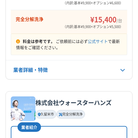
営業時間
(大分県) 宇佐市
(大分県) 臼杵市
(大分県) 杵築市
（内訳:基本¥9,900+オプション¥6,600）
不明
(大分県) 玖珠郡九重町
(大分県) 玖珠郡玖珠町
¥15,400
完全分解洗浄
(大分県) 国東市
(大分県) 佐伯市
(大分県) 速見郡日出町
/台
定休日
（内訳:基本¥9,900+オプション¥5,500）
(大分県) 大分市
(大分県) 竹田市
(大分県) 中津市
不定休
(大分県) 津久見市
(大分県) 東国東郡姫島村
料金は参考です。
ご依頼前には必ず
公式サイト
で最新
(大分県) 日田市
(大分県) 別府市
(大分県) 豊後高田市
電話番号
情報をご確認ください。
非公開
(大分県) 豊後大野市
(大分県) 由布市
(熊本県) 阿蘇郡高森町
(熊本県) 阿蘇郡産山村
公式HP
業者詳細・特徴
(熊本県) 阿蘇郡小国町
(熊本県) 阿蘇郡西原村
公式サイトを見る
(熊本県) 阿蘇郡南阿蘇村
(熊本県) 阿蘇郡南小国町
詳細な料金表
業者情報
特徴
(熊本県) 阿蘇市
(熊本県) 葦北郡芦北町
(熊本県) 葦北郡津奈木町
(熊本県) 宇城市
(熊本県) 宇土市
株式会社ウォースターハンズ
(熊本県) 下益城郡美里町
(熊本県) 菊池郡菊陽町
基本情報
代表者名
(熊本県) 菊池郡大津町
(熊本県) 菊池市
久留米市
完全分解洗浄
樋口裕介
(熊本県) 球磨郡あさぎり町
(熊本県) 球磨郡球磨村
業者紹介
(熊本県) 球磨郡錦町
(熊本県) 球磨郡五木村
所在地