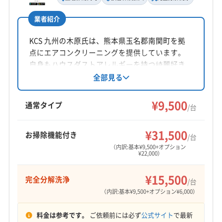
(福岡県) 福岡市南区
(福岡県) 柳川市
電話番号
業者紹介
0952-87-3345
KCS 九州の木原氏は、熊本県玉名郡南関町を拠
公式HP
点にエアコンクリーニングを提供しています。
公式サイトを見る
自身もハウスダストアレルギーを持つ綺麗好き
で、丁寧なヒアリングと動作確認、環境に配慮
全部見る
した洗浄が特徴です。損害保険加入、駐車場代
負担、営業時間外相談可。完全分解洗浄や防カ
¥9,500
通常タイプ
/台
ビ抗菌コートにも対応しています。地域密着型
で安心のサービスを提供しています。
¥31,500
お掃除機能付き
/台
（内訳:基本¥9,500+オプション
¥22,000）
¥15,500
完全分解洗浄
/台
（内訳:基本¥9,500+オプション¥6,000）
料金は参考です。
ご依頼前には必ず
公式サイト
で最新