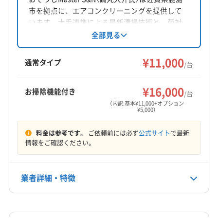
(熊本県) 熊本市西区
(熊本県) 熊本市中央区
市を拠点に、エアコンクリーニングを提供して
対応地域
(熊本県) 熊本市東区
(熊本県) 熊本市南区
います。大手連携による最新清掃技術と、菌対
杵島郡白石町
佐賀市
小城市
神埼市
多久市
策の知識を活かし、清潔で健康的な生活をサポ
全部見る
(熊本県) 熊本市北区
(熊本県) 荒尾市
(熊本県) 合志市
ート。損害保険加入済みです。基本料金11000円
鳥栖市
杵島郡江北町
杵島郡大町町
三養基郡みやき町
(熊本県) 山鹿市
(熊本県) 上益城郡益城町
からで、複数台割引やオプションも充実。土日
¥11,000
三養基郡基山町
三養基郡上峰町
神埼郡吉野ヶ里町
通常タイプ
(熊本県) 上益城郡嘉島町
(熊本県) 上益城郡御船町
/台
祝日も対応可能です。
(福岡県) うきは市
(福岡県) 久留米市
(福岡県) 古賀市
(熊本県) 上益城郡甲佐町
(熊本県) 上益城郡山都町
もっと見る
(福岡県) 三井郡大刀洗町
(福岡県) 三潴郡大木町
¥16,000
(熊本県) 上天草市
(熊本県) 人吉市
(熊本県) 水俣市
お掃除機能付き
/台
営業時間
(福岡県) 糸島市
(福岡県) 宗像市
(福岡県) 春日市
(熊本県) 天草郡苓北町
(熊本県) 天草市
（内訳:基本¥11,000+オプション
¥5,000）
9:00〜21:00
(福岡県) 小郡市
(福岡県) 糟屋郡宇美町
(熊本県) 八代郡氷川町
(熊本県) 八代市
(福岡県) みやま市
(福岡県) 糟屋郡久山町
(福岡県) 糟屋郡志免町
(福岡県) 久留米市
(福岡県) 太宰府市
(福岡県) 大牟田市
料金は参考です。
ご依頼前には必ず
公式サイト
で最新
定休日
(福岡県) 糟屋郡篠栗町
(福岡県) 糟屋郡新宮町
情報をご確認ください。
(福岡県) 八女郡広川町
(福岡県) 八女市
祝
(福岡県) 糟屋郡須惠町
(福岡県) 糟屋郡粕屋町
(福岡県) 福岡市城南区
(福岡県) 福岡市西区
(福岡県) 太宰府市
(福岡県) 大野城市
(福岡県) 筑後市
(福岡県) 福岡市早良区
(福岡県) 福岡市中央区
電話番号
業者詳細・特徴
非公開
(福岡県) 筑紫郡那珂川町
(福岡県) 筑紫野市
(福岡県) 福岡市東区
(福岡県) 福岡市南区
(福岡県) 朝倉郡筑前町
(福岡県) 朝倉郡東峰村
(福岡県) 福岡市博多区
(福岡県) 柳川市
(長崎県) 佐世保市
詳細な料金表
業者情報
特徴
公式HP
(福岡県) 朝倉市
(福岡県) 八女市
(福岡県) 福岡市城南区
(長崎県) 松浦市
(長崎県) 西彼杵郡時津町
公式サイトを見る