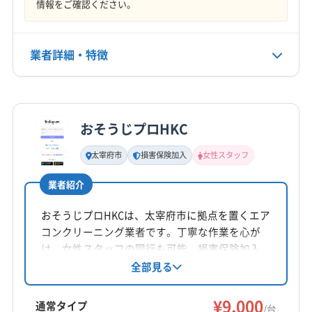
情報をご確認ください。
業者詳細・特徴
詳細な料金表
業者情報
特徴
おそうじプロHKC
基本情報
代表者名
太宰府市
損害保険加入
女性スタッフ
木原和繁
業者紹介
所在地
熊本県玉名郡南関町
おそうじプロHKCは、太宰府市に拠点を置くエア
コンクリーニング業者です。丁寧な作業を心が
対応地域
け、女性スタッフの同行も可能。損害保険加入
杵島郡白石町
伊万里市
嬉野市
佐賀市
鹿島市
済みです。基本料金は1台9000円から。土日祝日
全部見る
9時から21時まで営業し、対応地域外の相談も可
小城市
神埼市
多久市
鳥栖市
唐津市
武雄市
能です。
¥9,000
杵島郡江北町
杵島郡大町町
三養基郡みやき町
通常タイプ
/台