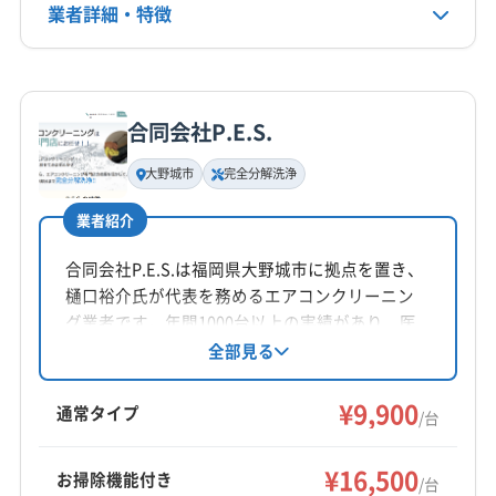
業者詳細・特徴
定休日
なし
詳細な料金表
業者情報
特徴
電話番号
非公開
合同会社P.E.S.
基本情報
代表者名
大野城市
完全分解洗浄
公式HP
非公開
公式サイトなし
業者紹介
所在地
福岡県久留米市
合同会社P.E.S.は福岡県大野城市に拠点を置き、
樋口裕介氏が代表を務めるエアコンクリーニン
対応地域
グ業者です。年間1000台以上の実績があり、医
杵島郡白石町
伊万里市
嬉野市
佐賀市
鹿島市
療機関や老舗旅館からも好評を得ています。エ
全部見る
コ洗浄や高温スチーム洗浄、防カビコーティン
小城市
神埼市
多久市
鳥栖市
唐津市
武雄市
グなど、丁寧な作業が特徴です。土日祝日も対
¥9,900
杵島郡江北町
杵島郡大町町
三養基郡みやき町
通常タイプ
/台
応可能で、完全分解クリーニングや防カビ・抗
三養基郡基山町
三養基郡上峰町
神埼郡吉野ヶ里町
もっと見る
菌コーティングも提供しています。
西松浦郡有田町
東松浦郡玄海町
藤津郡太良町
¥16,500
お掃除機能付き
/台