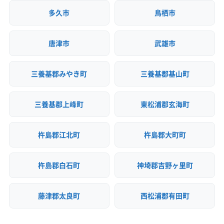
多久市
鳥栖市
唐津市
武雄市
三養基郡みやき町
三養基郡基山町
三養基郡上峰町
東松浦郡玄海町
杵島郡江北町
杵島郡大町町
杵島郡白石町
神埼郡吉野ヶ里町
藤津郡太良町
西松浦郡有田町