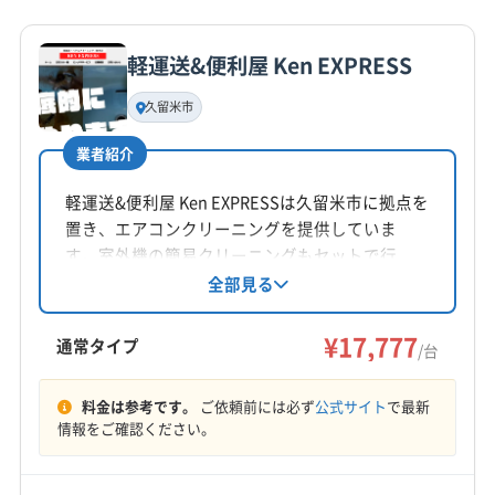
詳細な料金表
業者情報
特徴
電話番号
0957-56-8208
軽運送&便利屋 Ken EXPRESS
基本情報
代表者名
久留米市
公式HP
草場秀樹
公式サイトを見る
業者紹介
所在地
沖縄県沖縄市照屋2-25-29-101
軽運送&便利屋 Ken EXPRESSは久留米市に拠点を
置き、エアコンクリーニングを提供していま
対応地域
す。室外機の簡易クリーニングもセットで行
杵島郡白石町
伊万里市
嬉野市
佐賀市
鹿島市
い、顧客が納得するまで丁寧な作業を心がけて
全部見る
います。価格以上のサービスを目指し、福岡県
小城市
神埼市
多久市
鳥栖市
唐津市
武雄市
を中心とした幅広いエリアに対応、困り事の相
¥17,777
杵島郡江北町
杵島郡大町町
三養基郡みやき町
通常タイプ
/台
談も可能です。
三養基郡基山町
三養基郡上峰町
神埼郡吉野ヶ里町
もっと見る
西松浦郡有田町
東松浦郡玄海町
藤津郡太良町
料金は参考です。
ご依頼前には必ず
公式サイト
で最新
情報をご確認ください。
営業時間
(長崎県) 大村市
(長崎県) 諫早市
年中無休