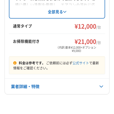
境に優しい洗剤を使用し、エアコンの汚れに応
じて洗剤を使い分け。損害保険に加入済みです
全部見る
（製造8年以上は対象外）。佐賀県杵島郡を拠点
に、福岡・佐賀の広範囲に対応。不定休で夜間
¥12,000
通常タイプ
/台
作業も相談可能です。
¥21,000
お掃除機能付き
/台
（内訳:基本¥12,000+オプション
¥9,000）
料金は参考です。
ご依頼前には必ず
公式サイト
で最新
情報をご確認ください。
業者詳細・特徴
詳細な料金表
業者情報
特徴