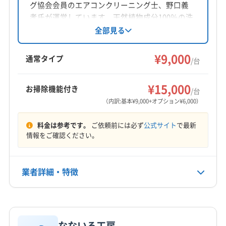
グ協会会員のエアコンクリーニング士、野口義
対応地域
孝氏が運営しています。天然植物成分100％の洗
杵島郡白石町
佐賀市
小城市
神埼市
多久市
剤「天使の松」を使用し、エアコンを丁寧にクリ
全部見る
ーニング。損害保険加入済みで、万が一の際も
鳥栖市
武雄市
杵島郡江北町
杵島郡大町町
安心です。営業時間外や対応地域外の相談も可
¥9,000
三養基郡みやき町
三養基郡基山町
三養基郡上峰町
通常タイプ
/台
能です。
神埼郡吉野ヶ里町
(熊本県) 阿蘇市
(熊本県) 宇城市
もっと見る
(熊本県) 宇土市
(熊本県) 菊池郡菊陽町
¥15,000
お掃除機能付き
/台
営業時間
(熊本県) 菊池郡大津町
(熊本県) 菊池市
（内訳:基本¥9,000+オプション¥6,000）
9:00〜18:00
(熊本県) 玉名郡玉東町
(熊本県) 玉名郡長洲町
料金は参考です。
ご依頼前には必ず
公式サイト
で最新
(熊本県) 玉名郡南関町
(熊本県) 玉名郡和水町
定休日
情報をご確認ください。
(熊本県) 玉名市
(熊本県) 熊本市西区
年中無休
(熊本県) 熊本市中央区
(熊本県) 熊本市東区
(熊本県) 熊本市南区
(熊本県) 熊本市北区
(熊本県) 荒尾市
業者詳細・特徴
電話番号
0944-52-0600
(熊本県) 合志市
(熊本県) 山鹿市
(福岡県) うきは市
(福岡県) みやま市
(福岡県) 久留米市
(福岡県) 古賀市
詳細な料金表
業者情報
特徴
公式HP
(福岡県) 三井郡大刀洗町
(福岡県) 三潴郡大木町
公式サイトを見る
なないろ工房
(福岡県) 糸島市
(福岡県) 春日市
(福岡県) 小郡市