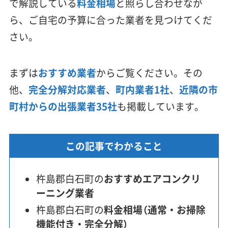
で解説している
料金相場
と照らし合わせなが
ら、ご自宅の予算に合った業者を見つけてくだ
さい。
まずは
おすすめ業者
からご覧ください。その
他、
完全分解対応業者
、
町内業者1社
、
近隣の市
町村からの出張業者35社
も掲載しています。
この記事でわかること
杵島郡白石町の
おすすめエアコンクリ
ーニング業者
杵島郡白石町の
料金相場（通常・お掃除
機能付き・完全分解）