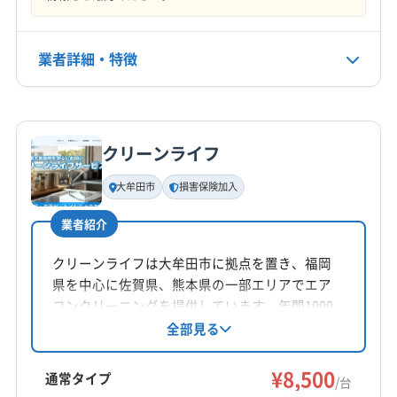
年中無休
電話番号
業者詳細・特徴
非公開
詳細な料金表
業者情報
特徴
公式HP
公式サイトを見る
クリーンライフ
基本情報
代表者名
大牟田市
損害保険加入
長濱真悟
業者紹介
所在地
佐賀県佐賀市
クリーンライフは大牟田市に拠点を置き、福岡
県を中心に佐賀県、熊本県の一部エリアでエア
対応地域
コンクリーニングを提供しています。年間1000
杵島郡白石町
佐賀市
小城市
神埼市
鳥栖市
件以上の実績があり、損害保険にも加入済み。
全部見る
土日祝日対応可能で、防カビ・抗菌コーティン
杵島郡江北町
杵島郡大町町
三養基郡みやき町
グも実施。複数台割引や消臭抗菌コートなどの
¥8,500
三養基郡基山町
三養基郡上峰町
神埼郡吉野ヶ里町
通常タイプ
/台
オプションも用意しています。