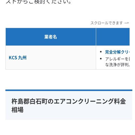
ストからご検討ください。
定額料金
複数台割引
初回割引
定期メンテナンス
当日予約可能
即日対応可能
24時間対応
土日祝日対応
スクロールできます
年末年始対応
防カビ・抗菌
消臭処理
防汚コーティング
業者名
※項目にカーソルを合わせると詳細な説明が表示されます。
完全分解クリー
KCS 九州
アレルギーを持
な洗浄が評判。
杵島郡白石町のエアコンクリーニング料金
相場