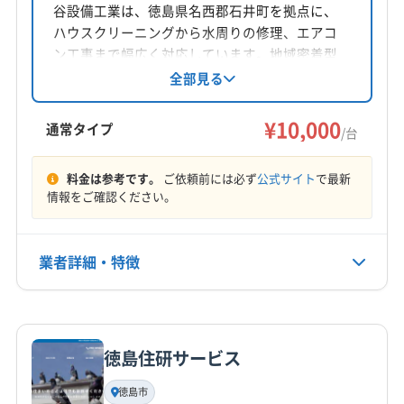
徳島県徳島市
谷設備工業は、徳島県名西郡石井町を拠点に、
ハウスクリーニングから水周りの修理、エアコ
対応地域
ン工事まで幅広く対応しています。地域密着型
阿南市
阿波市
吉野川市
小松島市
徳島市
美馬市
で、エアコンクリーニングは一台10000円から。
全部見る
女性スタッフ同行や時間外の相談も可能です。
鳴門市
板野郡松茂町
板野郡上板町
板野郡板野町
消臭抗菌コートや室外機洗浄などのオプション
¥10,000
板野郡北島町
板野郡藍住町
名西郡神山町
通常タイプ
/台
も用意しています。
名西郡石井町
名東郡佐那河内村
(香川県) さぬき市
もっと見る
(香川県) 東かがわ市
料金は参考です。
ご依頼前には必ず
公式サイト
で最新
情報をご確認ください。
営業時間
8:00〜18:00
業者詳細・特徴
定休日
年中無休
詳細な料金表
業者情報
特徴
電話番号
非公開
徳島住研サービス
基本情報
代表者名
徳島市
公式HP
谷雅史