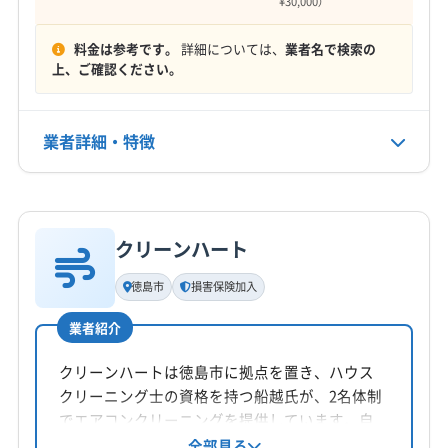
¥30,000）
電話番号
料金は参考です。
詳細については、
業者名で検索の
090-8698-6070
上、ご確認ください。
公式HP
公式サイトを見る
業者詳細・特徴
詳細な料金表
業者情報
特徴
クリーンハート
基本情報
代表者名
徳島市
損害保険加入
栄江龍
業者紹介
所在地
徳島県板野郡上板町西分字松木11-1
クリーンハートは徳島市に拠点を置き、ハウス
クリーニング士の資格を持つ船越氏が、2名体制
対応地域
でエアコンクリーニングを提供しています。自
阿南市
阿波市
吉野川市
三好市
小松島市
徳島市
社スタッフによる丁寧な作業と損害保険加入で
全部見る