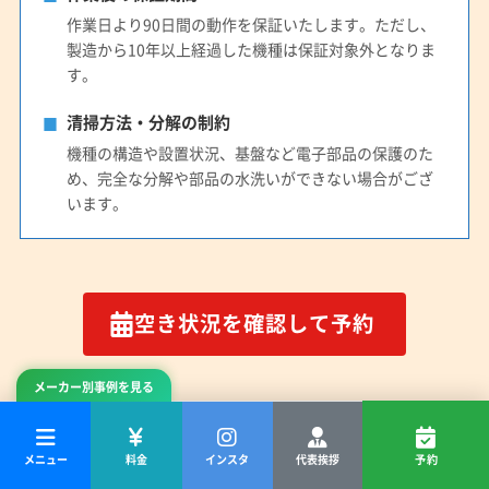
作業日より90日間の動作を保証いたします。ただし、
製造から10年以上経過した機種は保証対象外となりま
す。
清掃方法・分解の制約
機種の構造や設置状況、基盤など電子部品の保護のた
め、完全な分解や部品の水洗いができない場合がござ
います。
空き状況を確認して予約
メーカー別事例を見る
お問い合わせ
メニュー
料金
インスタ
代表挨拶
予約