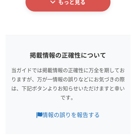
もっと見る
基本情報
代表者名
非公開
所在地
徳島県小松島市
掲載情報の正確性について
対応地域
阿南市
三好市
小松島市
徳島市
美馬市
鳴門市
当ガイドでは掲載情報の正確性に万全を期してお
三好郡東みよし町
勝浦郡勝浦町
勝浦郡上勝町
りますが、万が一情報の誤りなどにお気づきの際
那賀郡那賀町
板野郡松茂町
板野郡上板町
板野郡板野町
板野郡北島町
板野郡藍住町
は、下記ボタンよりお知らせいただけますと幸い
もっと見る
名西郡神山町
名西郡石井町
名東郡佐那河内村
です。
営業時間
9:00〜18:00
情報の誤りを報告する
定休日
火