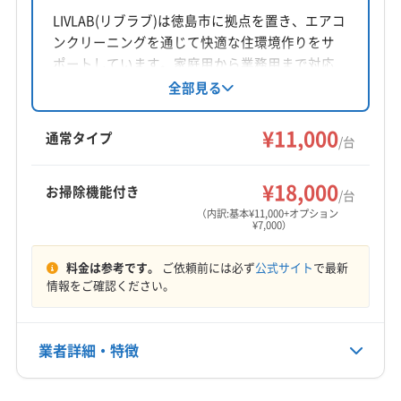
徳島県小松島市小松島町字外開23-3-13 外開ビル101
LIVLAB(リブラブ)は徳島市に拠点を置き、エアコ
ンクリーニングを通じて快適な住環境作りをサ
対応地域
ポートしています。家庭用から業務用まで対応
阿南市
小松島市
徳島市
勝浦郡勝浦町
し、丁寧な分解洗浄でアレルギー対策にも注
全部見る
力。PayPayやクレジットカード決済も可能で
勝浦郡上勝町
板野郡松茂町
板野郡上板町
す。損害保険に加入済みです。
¥11,000
板野郡板野町
板野郡北島町
板野郡藍住町
通常タイプ
/台
名西郡神山町
名西郡石井町
名東郡佐那河内村
もっと見る
¥18,000
お掃除機能付き
/台
営業時間
（内訳:基本¥11,000+オプション
¥7,000）
9:00〜18:00
料金は参考です。
ご依頼前には必ず
公式サイト
で最新
定休日
情報をご確認ください。
日
電話番号
業者詳細・特徴
0885-38-6486
詳細な料金表
業者情報
特徴