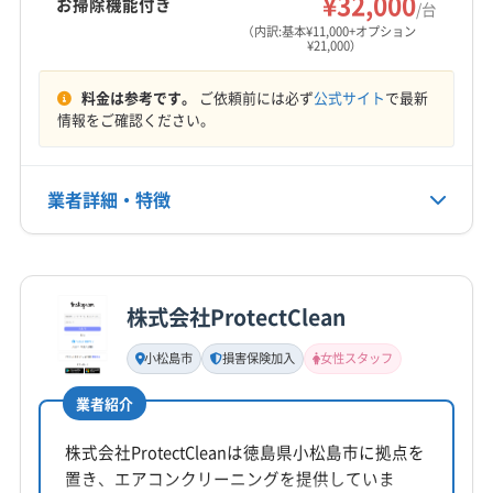
¥32,000
お掃除機能付き
/台
（内訳:基本¥11,000+オプション
¥21,000）
料金は参考です。
ご依頼前には必ず
公式サイト
で最新
情報をご確認ください。
業者詳細・特徴
詳細な料金表
業者情報
特徴
株式会社ProtectClean
基本情報
代表者名
小松島市
損害保険加入
女性スタッフ
山下祥太郎
業者紹介
所在地
徳島県徳島市八万町(千鳥)69-5
株式会社ProtectCleanは徳島県小松島市に拠点を
置き、エアコンクリーニングを提供していま