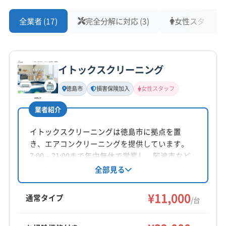
全業者 (17)
完全分解に対応 (3)
女性スタッフ在籍
イトックスクリーニング
徳島市
損害保険加入
女性スタッフ
業者紹介
イトックスクリーニングは徳島市に拠点を置
き、エアコンクリーニングを提供しています。
7:00～21:00まで年中無休で営業し、阿波市など
徳島県内が対応エリアです。損害保険加入済
全部見る
み。基本料金11,000円からで、複数台割引や消臭
抗菌コート等のオプションも用意。エコ洗剤を
¥11,000
通常タイプ
/台
使用し、土日祝日も対応、女性スタッフの同行
も可能です。