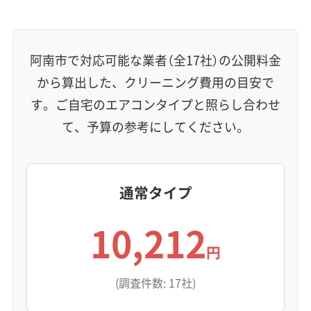
壁掛け型
天井カセット型
お掃除機能付き
信頼性・安心感 (8)
保証付き
アフターフォロー
女性スタッフ在籍
阿南市で対応可能な業者（全17社）の公開料金
エコ洗剤使用
アレルギー対策
ハウスダスト除去
から算出した、クリーニング費用の目安で
地域密着型
フランチャイズ
す。ご自宅のエアコンタイプと照らし合わせ
利便性・サービス (12)
て、予算の参考にしてください。
定額料金
複数台割引
初回割引
定期メンテナンス
当日予約可能
即日対応可能
24時間対応
土日祝日対応
年末年始対応
防カビ・抗菌
消臭処理
防汚コーティング
通常タイプ
10,212
※項目にカーソルを合わせると詳細な説明が表示されます。
円
(調査件数: 17社)