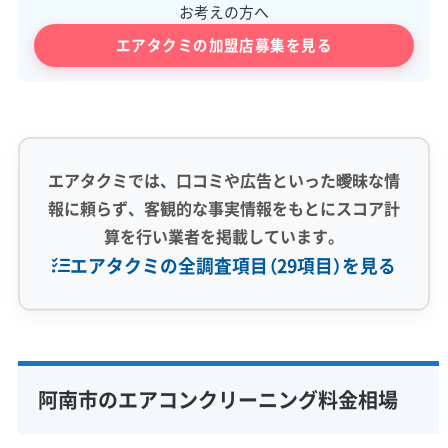
お考えの方へ
エアタクミの加盟店募集を見る
エアタクミでは、口コミや広告といった曖昧な情
報に頼らず、客観的な事実情報をもとにスコア計
算を行い業者を掲載しています。
エアタクミの全調査項目（29項目）を見る
専門性・技術力 (9)
完全分解洗浄
部分クリーニング
実績10年以上
阿南市のエアコンクリーニング料金相場
資格保有スタッフ
家庭用エアコン
業務用エアコン