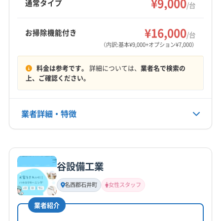
¥9,000
板野郡板野町
板野郡北島町
板野郡藍住町
通常タイプ
/台
美馬郡つるぎ町
(香川県) さぬき市
(香川県) 綾歌郡綾川町
もっと見る
(香川県) 綾歌郡宇多津町
(香川県) 観音寺市
¥16,000
お掃除機能付き
/台
営業時間
(香川県) 丸亀市
(香川県) 高松市
(香川県) 坂出市
（内訳:基本¥9,000+オプション¥7,000）
9:00〜19:00
(香川県) 三豊市
(香川県) 善通寺市
料金は参考です。
詳細については、
業者名で検索の
(香川県) 仲多度郡まんのう町
(香川県) 仲多度郡琴平町
定休日
上、ご確認ください。
(香川県) 仲多度郡多度津町
(香川県) 東かがわ市
なし
(香川県) 木田郡三木町
業者詳細・特徴
電話番号
非公開
詳細な料金表
業者情報
特徴
公式HP
公式サイトなし
谷設備工業
基本情報
代表者名
名西郡石井町
女性スタッフ
小倉秀樹
業者紹介
所在地