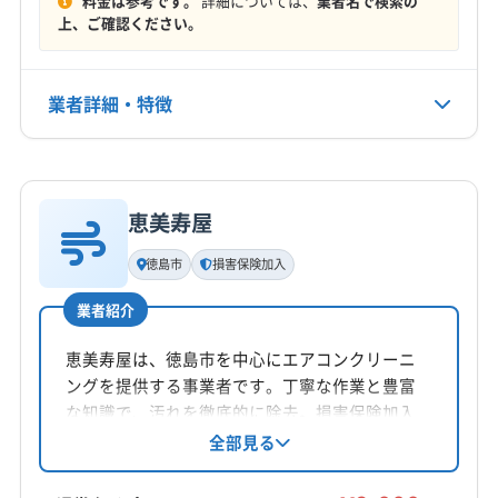
料金は参考です。
詳細については、
業者名で検索の
定休日
上、ご確認ください。
なし
電話番号
業者詳細・特徴
090-2780-4701
詳細な料金表
業者情報
特徴
公式HP
公式サイトを見る
恵美寿屋
基本情報
代表者名
徳島市
損害保険加入
川西広大
業者紹介
所在地
香川県高松市
恵美寿屋は、徳島市を中心にエアコンクリーニ
ングを提供する事業者です。丁寧な作業と豊富
対応地域
な知識で、汚れを徹底的に除去。損害保険加入
阿南市
阿波市
吉野川市
三好市
小松島市
徳島市
済みです。基本料金9000円/台で、複数台割引や
全部見る
オプションも用意。土日祝日対応、防カビ・抗
美馬市
鳴門市
板野郡松茂町
板野郡上板町
菌コーティングも提供しています。