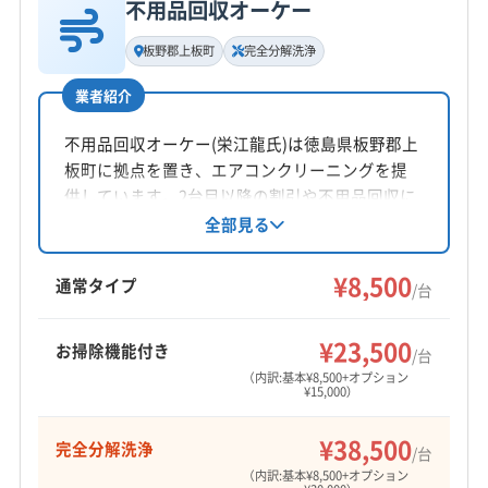
090-5276-4454
不用品回収オーケー
基本情報
代表者名
板野郡上板町
完全分解洗浄
公式HP
木下
公式サイトを見る
業者紹介
所在地
徳島県徳島市庄町5丁目81-229
不用品回収オーケー(栄江龍氏)は徳島県板野郡上
板町に拠点を置き、エアコンクリーニングを提
対応地域
供しています。2台目以降の割引や不用品回収に
阿南市
阿波市
吉野川市
小松島市
徳島市
美馬市
も対応。営業時間外や対応地域外も相談可能で
全部見る
す。丁寧な作業と養生を心がけ、生活が快適に
鳴門市
勝浦郡勝浦町
勝浦郡上勝町
那賀郡那賀町
なるようサポートしています。
¥8,500
板野郡松茂町
板野郡上板町
板野郡板野町
通常タイプ
/台
板野郡北島町
板野郡藍住町
美馬郡つるぎ町
もっと見る
名西郡神山町
名西郡石井町
名東郡佐那河内村
¥23,500
お掃除機能付き
/台
営業時間
（内訳:基本¥8,500+オプション
¥15,000）
8:00〜18:00
¥38,500
完全分解洗浄
定休日
/台
日・祝
（内訳:基本¥8,500+オプション