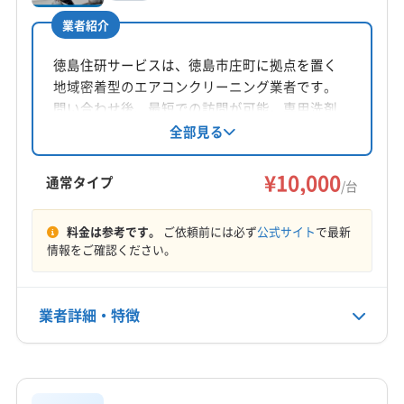
公式サイトなし
業者紹介
所在地
徳島県藍畑字西覚円754-7
徳島住研サービスは、徳島市庄町に拠点を置く
地域密着型のエアコンクリーニング業者です。
対応地域
問い合わせ後、最短での訪問が可能。専用洗剤
阿南市
阿波市
吉野川市
小松島市
徳島市
美馬市
を使用し、エアコンを隅々まで丁寧に洗浄しま
全部見る
す。基本料金は一台10,000円からで、複数台割引
鳴門市
勝浦郡勝浦町
勝浦郡上勝町
那賀郡那賀町
も利用できます。日曜・祝日が定休日です。
¥10,000
板野郡松茂町
板野郡上板町
板野郡板野町
通常タイプ
/台
板野郡北島町
板野郡藍住町
美馬郡つるぎ町
もっと見る
名西郡神山町
名西郡石井町
名東郡佐那河内村
料金は参考です。
ご依頼前には必ず
公式サイト
で最新
情報をご確認ください。
営業時間
8:00〜21:00
業者詳細・特徴
定休日
年中無休
詳細な料金表
業者情報
特徴
電話番号