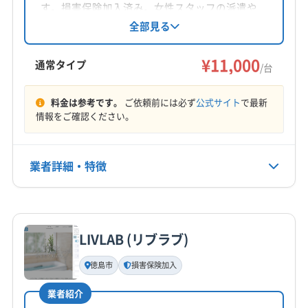
対応地域
す。損害保険加入済み。女性スタッフの派遣や
阿南市
阿波市
吉野川市
小松島市
徳島市
鳴門市
同行も可能です。基本料金11,000円/台で、複数
全部見る
台割引や消臭抗菌コートのオプションがありま
板野郡松茂町
板野郡上板町
板野郡板野町
す。営業時間は9:00〜18:00で、日曜定休。対応
¥11,000
板野郡北島町
板野郡藍住町
通常タイプ
/台
エリアは徳島市や阿南市など徳島県全域です。
もっと見る
料金は参考です。
ご依頼前には必ず
公式サイト
で最新
情報をご確認ください。
営業時間
7:00〜21:00
業者詳細・特徴
定休日
なし
詳細な料金表
業者情報
特徴
電話番号
080-5879-2337
LIVLAB (リブラブ)
基本情報
代表者名
徳島市
損害保険加入
公式HP
非公開
公式サイトを見る
業者紹介
所在地