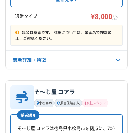
安心。防カビ・抗菌コーティングにも対応し、
美馬市
鳴門市
海部郡海陽町
海部郡美波町
営業時間外の相談も可能です。有料駐車場代金
¥8,000
海部郡牟岐町
三好郡東みよし町
勝浦郡勝浦町
通常タイプ
/台
は店舗負担。丁寧な作業で快適な空間づくりを
勝浦郡上勝町
那賀郡那賀町
板野郡松茂町
もっと見る
サポートします。
板野郡上板町
板野郡板野町
板野郡北島町
料金は参考です。
詳細については、
業者名で検索の
上、ご確認ください。
営業時間
板野郡藍住町
美馬郡つるぎ町
名西郡神山町
8:00〜20:00
名西郡石井町
名東郡佐那河内村
業者詳細・特徴
定休日
年中無休
詳細な料金表
業者情報
特徴
電話番号
非公開
そ〜じ屋 コアラ
基本情報
代表者名
小松島市
損害保険加入
女性スタッフ
公式HP
船越寿郎
公式サイトなし
業者紹介
所在地
徳島県北佐古二番町2-14号
そ〜じ屋 コアラは徳島県小松島市を拠点に、700