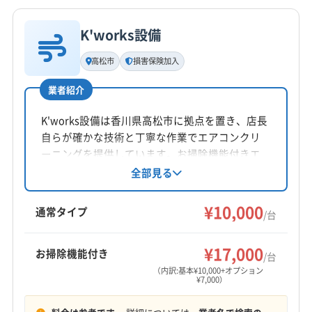
公式HP
公式サイトを見る
K'works設備
基本情報
代表者名
高松市
損害保険加入
高原尚男
業者紹介
所在地
徳島県徳島市
K'works設備は香川県高松市に拠点を置き、店長
自らが確かな技術と丁寧な作業でエアコンクリ
対応地域
ーニングを提供しています。お掃除機能付きエ
阿南市
阿波市
吉野川市
小松島市
徳島市
美馬市
アコンにも対応し、高圧洗浄機で頑固な汚れを
全部見る
除去。損害保険加入済みです。土日祝日も対応
鳴門市
三好郡東みよし町
勝浦郡勝浦町
勝浦郡上勝町
可能です。
¥10,000
那賀郡那賀町
板野郡松茂町
板野郡上板町
通常タイプ
/台
板野郡板野町
板野郡北島町
板野郡藍住町
もっと見る
美馬郡つるぎ町
名西郡神山町
名西郡石井町
¥17,000
お掃除機能付き
/台
営業時間
名東郡佐那河内村
(香川県) 東かがわ市
（内訳:基本¥10,000+オプション
¥7,000）
8:00〜17:00