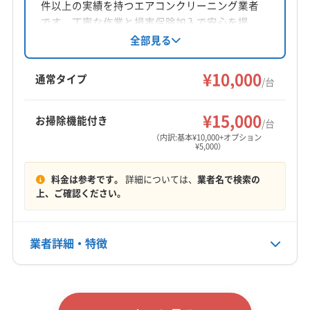
件以上の実績を持つエアコンクリーニング業者
対応地域
です。丁寧な作業と損害保険加入で安心を提
阿南市
阿波市
吉野川市
三好市
小松島市
徳島市
供。女性スタッフ同行可能で、ペットがいる家
全部見る
庭にも配慮しています。基本料金10,000円/台か
美馬市
鳴門市
海部郡海陽町
海部郡美波町
らで、お掃除機能付きや室外機洗浄などのオプ
¥10,000
海部郡牟岐町
三好郡東みよし町
勝浦郡勝浦町
通常タイプ
/台
ションも充実。生活に合わせたオンリーワンサ
勝浦郡上勝町
那賀郡那賀町
板野郡松茂町
もっと見る
ービスが魅力です。
板野郡上板町
板野郡板野町
板野郡北島町
¥15,000
お掃除機能付き
/台
営業時間
板野郡藍住町
美馬郡つるぎ町
名西郡神山町
（内訳:基本¥10,000+オプション
¥5,000）
平日8:00〜17:00 土日9:00〜17:00
名西郡石井町
名東郡佐那河内村
(香川県) 高松市
(香川県) 東かがわ市
料金は参考です。
詳細については、
業者名で検索の
定休日
上、ご確認ください。
-
電話番号
業者詳細・特徴
非公開
詳細な料金表
業者情報
特徴
公式HP
公式サイトなし