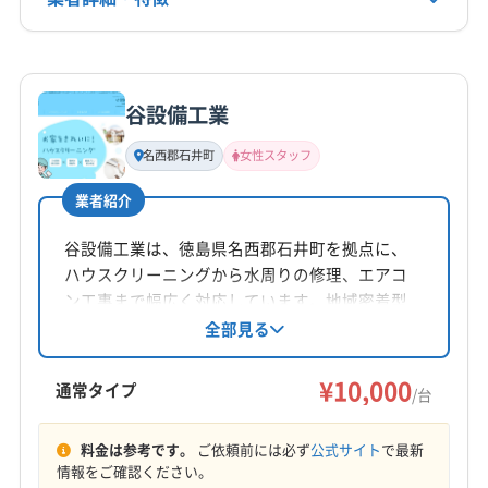
0120-925-151
詳細な料金表
業者情報
特徴
公式HP
公式サイトを見る
谷設備工業
基本情報
代表者名
名西郡石井町
女性スタッフ
小倉秀樹
業者紹介
所在地
徳島県徳島市
谷設備工業は、徳島県名西郡石井町を拠点に、
ハウスクリーニングから水周りの修理、エアコ
対応地域
ン工事まで幅広く対応しています。地域密着型
阿波市
阿南市
吉野川市
小松島市
徳島市
美馬市
で、エアコンクリーニングは一台10000円から。
全部見る
女性スタッフ同行や時間外の相談も可能です。
鳴門市
板野郡松茂町
板野郡上板町
板野郡板野町
消臭抗菌コートや室外機洗浄などのオプション
¥10,000
板野郡北島町
板野郡藍住町
名西郡神山町
通常タイプ
/台
も用意しています。
名西郡石井町
名東郡佐那河内村
(香川県) さぬき市
もっと見る
(香川県) 東かがわ市
料金は参考です。
ご依頼前には必ず
公式サイト
で最新
情報をご確認ください。
営業時間