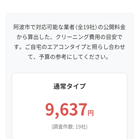
壁掛け型
天井カセット型
お掃除機能付き
信頼性・安心感 (8)
保証付き
アフターフォロー
女性スタッフ在籍
阿波市で対応可能な業者（全19社）の公開料金
エコ洗剤使用
アレルギー対策
ハウスダスト除去
から算出した、クリーニング費用の目安で
地域密着型
フランチャイズ
す。ご自宅のエアコンタイプと照らし合わせ
利便性・サービス (12)
て、予算の参考にしてください。
定額料金
複数台割引
初回割引
定期メンテナンス
当日予約可能
即日対応可能
24時間対応
土日祝日対応
年末年始対応
防カビ・抗菌
消臭処理
防汚コーティング
通常タイプ
9,637
※項目にカーソルを合わせると詳細な説明が表示されます。
円
(調査件数: 19社)