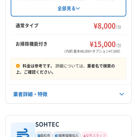
氏が年間3000台以上の実績を誇り、丁寧な作業
阿波市
阿南市
吉野川市
三好市
小松島市
徳島市
と仕上がりの良さで評判です。大手での経験も
全部見る
活かし、損害保険に加入済み。防カビ抗菌コー
美馬市
鳴門市
板野郡松茂町
板野郡上板町
トなどオプションも充実しています。年中無休
¥8,000
板野郡板野町
板野郡北島町
板野郡藍住町
通常タイプ
/台
で幅広いエリアに対応しています。
美馬郡つるぎ町
(香川県) さぬき市
(香川県) 綾歌郡綾川町
もっと見る
(香川県) 綾歌郡宇多津町
(香川県) 観音寺市
¥15,000
お掃除機能付き
/台
営業時間
(香川県) 丸亀市
(香川県) 高松市
(香川県) 坂出市
（内訳:基本¥8,000+オプション¥7,000）
9:00〜19:00
(香川県) 三豊市
(香川県) 善通寺市
料金は参考です。
詳細については、
業者名で検索の
(香川県) 仲多度郡まんのう町
(香川県) 仲多度郡琴平町
定休日
上、ご確認ください。
(香川県) 仲多度郡多度津町
(香川県) 東かがわ市
なし
(香川県) 木田郡三木町
業者詳細・特徴
電話番号
非公開
詳細な料金表
業者情報
特徴
公式HP
公式サイトなし
SOHTEC
基本情報
代表者名
高松市
損害保険加入
女性スタッフ