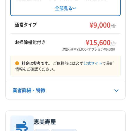
洗剤を使用し、エアコンクリーニングを中心に
阿波市
阿南市
吉野川市
三好市
小松島市
徳島市
ハウスクリーニングを提供。丁寧な作業と安心
全部見る
感を大切にし、土日祝日も対応、防カビ・抗菌
美馬市
鳴門市
海部郡海陽町
海部郡美波町
コーティングも実施しています。
¥9,000
海部郡牟岐町
三好郡東みよし町
勝浦郡勝浦町
通常タイプ
/台
勝浦郡上勝町
那賀郡那賀町
板野郡松茂町
もっと見る
板野郡上板町
板野郡板野町
板野郡北島町
¥15,600
お掃除機能付き
/台
営業時間
板野郡藍住町
美馬郡つるぎ町
名西郡神山町
（内訳:基本¥9,000+オプション¥6,600）
平日8:00〜17:00 土日9:00〜17:00
名西郡石井町
名東郡佐那河内村
(香川県) 高松市
料金は参考です。
ご依頼前には必ず
公式サイト
で最新
(香川県) 東かがわ市
定休日
情報をご確認ください。
-
業者詳細・特徴
電話番号
非公開
詳細な料金表
業者情報
特徴
公式HP
公式サイトなし
恵美寿屋
基本情報
代表者名