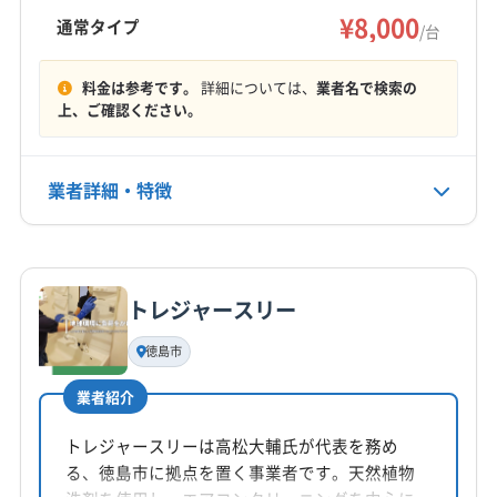
営業時間外の相談も可能です。有料駐車場代金
¥8,000
板野郡藍住町
(香川県) さぬき市
(香川県) 綾歌郡綾川町
通常タイプ
/台
は店舗負担。丁寧な作業で快適な空間づくりを
(香川県) 綾歌郡宇多津町
(香川県) 観音寺市
もっと見る
サポートします。
(香川県) 丸亀市
(香川県) 香川郡直島町
(香川県) 高松市
料金は参考です。
詳細については、
業者名で検索の
上、ご確認ください。
営業時間
(香川県) 坂出市
(香川県) 三豊市
(香川県) 善通寺市
不明
(香川県) 仲多度郡まんのう町
(香川県) 仲多度郡琴平町
(香川県) 仲多度郡多度津町
(香川県) 東かがわ市
業者詳細・特徴
定休日
(香川県) 木田郡三木町
年中無休
詳細な料金表
業者情報
特徴
電話番号
非公開
トレジャースリー
基本情報
代表者名
徳島市
公式HP
船越寿郎
公式サイトなし
業者紹介
所在地
徳島県北佐古二番町2-14号
トレジャースリーは高松大輔氏が代表を務め
る、徳島市に拠点を置く事業者です。天然植物
対応地域