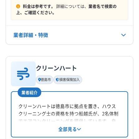
非公開
料金は参考です。
詳細については、
業者名で検索の
(香川県) 善通寺市
(香川県) 仲多度郡まんのう町
上、ご確認ください。
(香川県) 仲多度郡琴平町
(香川県) 仲多度郡多度津町
公式HP
(香川県) 東かがわ市
(香川県) 木田郡三木町
公式サイトなし
業者詳細・特徴
詳細な料金表
業者情報
特徴
クリーンハート
基本情報
代表者名
徳島市
損害保険加入
æ¤æ¾è¡
業者紹介
所在地
香川県高松市国分寺町新居1175-1
クリーンハートは徳島市に拠点を置き、ハウス
クリーニング士の資格を持つ船越氏が、2名体制
対応地域
でエアコンクリーニングを提供しています。自
阿波市
吉野川市
徳島市
鳴門市
板野郡松茂町
社スタッフによる丁寧な作業と損害保険加入で
全部見る
安心。防カビ・抗菌コーティングにも対応し、
板野郡上板町
板野郡板野町
板野郡北島町