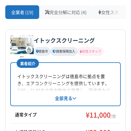
全業者 (19)
完全分解に対応 (4)
女性スタッフ在籍
イトックスクリーニング
徳島市
損害保険加入
女性スタッフ
業者紹介
イトックスクリーニングは徳島市に拠点を置
き、エアコンクリーニングを提供しています。
7:00～21:00まで年中無休で営業し、阿波市など
徳島県内が対応エリアです。損害保険加入済
全部見る
み。基本料金11,000円からで、複数台割引や消臭
抗菌コート等のオプションも用意。エコ洗剤を
¥11,000
通常タイプ
/台
使用し、土日祝日も対応、女性スタッフの同行
も可能です。