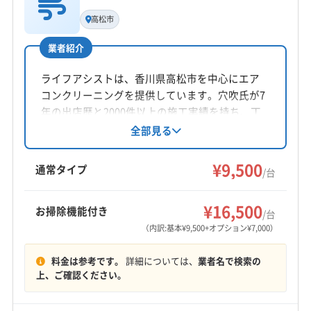
基本情報
代表者名
高松市
高原尚男
業者紹介
所在地
徳島県徳島市
ライフアシストは、香川県高松市を中心にエア
コンクリーニングを提供しています。穴吹氏が7
対応地域
年の出店歴と2000件以上の施工実績を持ち、丁
阿波市
阿南市
吉野川市
小松島市
徳島市
美馬市
寧な作業と消臭・抗菌コート無料サービスが特
全部見る
徴です。複数台割引やオプションも充実。9時か
鳴門市
三好郡東みよし町
勝浦郡勝浦町
勝浦郡上勝町
ら18時まで年中無休で対応します。
¥9,500
那賀郡那賀町
板野郡松茂町
板野郡上板町
通常タイプ
/台
板野郡板野町
板野郡北島町
板野郡藍住町
もっと見る
美馬郡つるぎ町
名西郡神山町
名西郡石井町
¥16,500
お掃除機能付き
/台
営業時間
名東郡佐那河内村
(香川県) 東かがわ市
（内訳:基本¥9,500+オプション¥7,000）
8:00〜17:00
料金は参考です。
詳細については、
業者名で検索の
定休日
上、ご確認ください。
なし