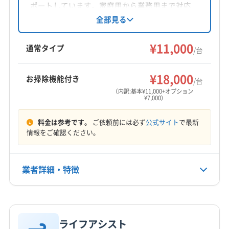
対応地域
ポートしています。家庭用から業務用まで対応
阿波市
阿南市
吉野川市
小松島市
徳島市
鳴門市
し、丁寧な分解洗浄でアレルギー対策にも注
全部見る
力。PayPayやクレジットカード決済も可能で
板野郡松茂町
板野郡上板町
板野郡板野町
す。損害保険に加入済みです。
¥11,000
板野郡北島町
板野郡藍住町
通常タイプ
/台
もっと見る
¥18,000
お掃除機能付き
/台
営業時間
（内訳:基本¥11,000+オプション
¥7,000）
7:00〜21:00
料金は参考です。
ご依頼前には必ず
公式サイト
で最新
定休日
情報をご確認ください。
なし
電話番号
業者詳細・特徴
080-5879-2337
詳細な料金表
業者情報
特徴
公式HP
公式サイトを見る
ライフアシスト