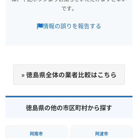
名西郡神山町
名西郡石井町
名東郡佐那河内村
です。
営業時間
8:00〜21:00
情報の誤りを報告する
定休日
年中無休
電話番号
090-5276-4454
» 徳島県全体の業者比較はこちら
公式HP
公式サイトを見る
徳島県の他の市区町村から探す
阿南市
阿波市