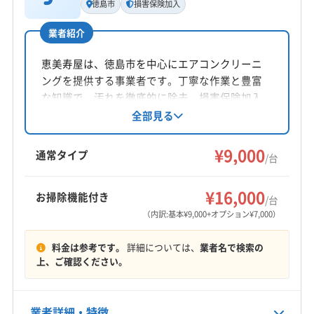
徳島市
損害保険加入
高松大輔
業者紹介
所在地
徳島県徳島市
恵美寿屋は、徳島市を中心にエアコンクリーニ
ングを提供する事業者です。丁寧な作業と豊富
対応地域
な知識で、汚れを徹底的に除去。損害保険加入
阿波市
阿南市
吉野川市
小松島市
徳島市
鳴門市
済みです。基本料金9000円/台で、複数台割引や
全部見る
オプションも用意。土日祝日対応、防カビ・抗
板野郡松茂町
板野郡上板町
板野郡板野町
菌コーティングも提供しています。
¥9,000
板野郡北島町
板野郡藍住町
名西郡石井町
通常タイプ
/台
(香川県) さぬき市
(香川県) 高松市
(香川県) 東かがわ市
もっと見る
¥16,000
お掃除機能付き
/台
営業時間
（内訳:基本¥9,000+オプション¥7,000）
9:00〜20:00
料金は参考です。
詳細については、
業者名で検索の
定休日
上、ご確認ください。
年中無休
業者詳細・特徴
電話番号