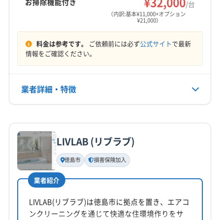
¥32,000
お掃除機能付き
/台
（内訳:基本¥11,000+オプション
¥21,000）
料金は参考です。
ご依頼前には必ず
公式サイト
で最新
情報をご確認ください。
業者詳細・特徴
詳細な料金表
業者情報
特徴
LIVLAB (リブラブ)
基本情報
代表者名
徳島市
損害保険加入
山下祥太郎
業者紹介
所在地
徳島県徳島市八万町(千鳥)69-5
LIVLAB(リブラブ)は徳島市に拠点を置き、エアコ
ンクリーニングを通じて快適な住環境作りをサ