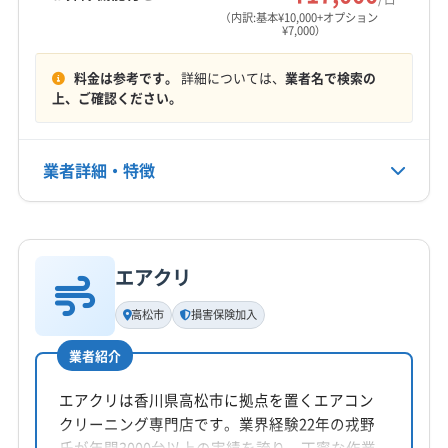
営業時間
(香川県) 坂出市
(香川県) 善通寺市
（内訳:基本¥10,000+オプション
¥7,000）
9:00〜18:00
(香川県) 仲多度郡まんのう町
(香川県) 仲多度郡琴平町
(香川県) 仲多度郡多度津町
(香川県) 東かがわ市
料金は参考です。
詳細については、
業者名で検索の
定休日
(香川県) 木田郡三木町
上、ご確認ください。
年中無休
電話番号
業者詳細・特徴
非公開
詳細な料金表
業者情報
特徴
公式HP
公式サイトなし
エアクリ
基本情報
代表者名
高松市
損害保険加入
川西広大
業者紹介
所在地
香川県高松市
エアクリは香川県高松市に拠点を置くエアコン
クリーニング専門店です。業界経験22年の戎野
対応地域