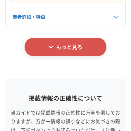
8:00〜18:00
業者詳細・特徴
定休日
年中無休
詳細な料金表
業者情報
特徴
電話番号
非公開
もっと見る
基本情報
代表者名
公式HP
谷雅史
公式サイトなし
所在地
徳島県藍畑字西覚円754-7
掲載情報の正確性について
対応地域
阿波市
阿南市
吉野川市
小松島市
徳島市
美馬市
当ガイドでは掲載情報の正確性に万全を期してお
鳴門市
勝浦郡勝浦町
勝浦郡上勝町
那賀郡那賀町
りますが、万が一情報の誤りなどにお気づきの際
板野郡松茂町
板野郡上板町
板野郡板野町
板野郡北島町
板野郡藍住町
美馬郡つるぎ町
は、下記ボタンよりお知らせいただけますと幸い
もっと見る