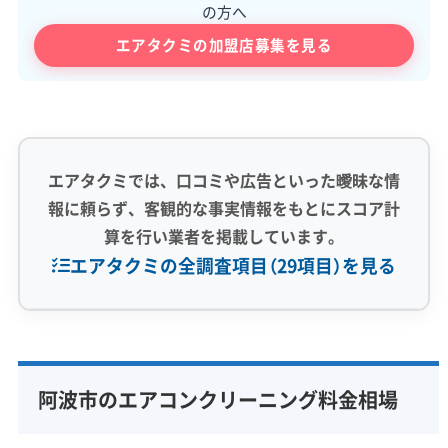
の方へ
エアタクミの加盟店募集を見る
エアタクミでは、口コミや広告といった曖昧な情
報に頼らず、客観的な事実情報をもとにスコア計
算を行い業者を掲載しています。
エアタクミの全調査項目（29項目）を見る
専門性・技術力 (9)
完全分解洗浄
部分クリーニング
実績10年以上
阿波市のエアコンクリーニング料金相場
資格保有スタッフ
家庭用エアコン
業務用エアコン