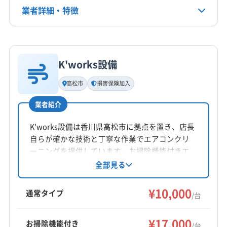
業者詳細・特徴
電話番号
090-2780-4701
詳細な料金表
業者情報
特徴
公式HP
公式サイトを見る
K'works設備
基本情報
代表者名
高松市
損害保険加入
穴吹英樹
業者紹介
所在地
香川県高松市太田上町73-10
K'works設備は香川県高松市に拠点を置き、店長
自らが確かな技術と丁寧な作業でエアコンクリ
対応地域
ーニングを提供しています。お掃除機能付きエ
阿波市
吉野川市
徳島市
美馬市
鳴門市
アコンにも対応し、高圧洗浄機で頑固な汚れを
全部見る
除去。損害保険加入済みです。土日祝日も対応
板野郡松茂町
板野郡上板町
板野郡板野町
可能です。
¥10,000
板野郡北島町
板野郡藍住町
名西郡石井町
通常タイプ
/台
(香川県) さぬき市
(香川県) 綾歌郡綾川町
もっと見る
(香川県) 綾歌郡宇多津町
(香川県) 丸亀市
(香川県) 高松市
¥17,000
お掃除機能付き
/台