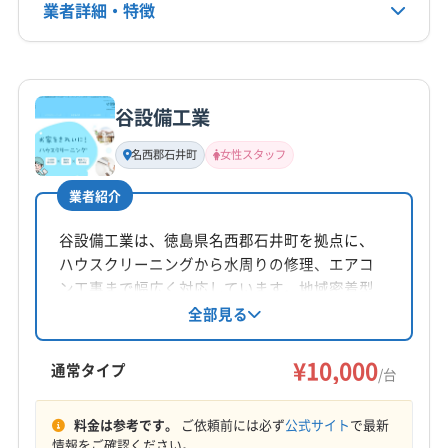
業者詳細・特徴
電話番号
非公開
詳細な料金表
業者情報
特徴
公式HP
公式サイトなし
谷設備工業
基本情報
代表者名
名西郡石井町
女性スタッフ
小倉秀樹
業者紹介
所在地
徳島県徳島市
谷設備工業は、徳島県名西郡石井町を拠点に、
ハウスクリーニングから水周りの修理、エアコ
対応地域
ン工事まで幅広く対応しています。地域密着型
名西郡神山町
阿南市
阿波市
吉野川市
小松島市
で、エアコンクリーニングは一台10000円から。
全部見る
女性スタッフ同行や時間外の相談も可能です。
徳島市
美馬市
鳴門市
板野郡松茂町
板野郡上板町
消臭抗菌コートや室外機洗浄などのオプション
¥10,000
板野郡板野町
板野郡北島町
板野郡藍住町
通常タイプ
/台
も用意しています。
名西郡石井町
名東郡佐那河内村
(香川県) さぬき市
もっと見る
(香川県) 東かがわ市
料金は参考です。
ご依頼前には必ず
公式サイト
で最新
情報をご確認ください。