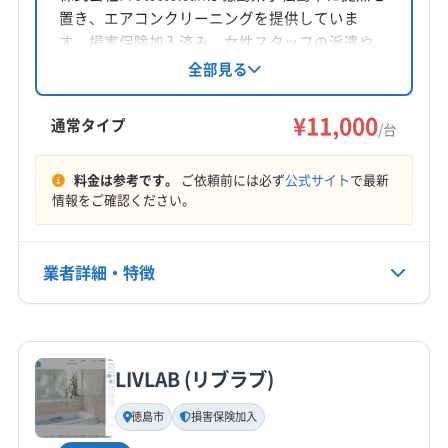
置き、エアコンクリーニングを提供していま
す。損害保険加入済み。女性スタッフの派遣や
同行も可能です。基本料金11,000円/台で、複数
全部見る
台割引や消臭抗菌コートのオプションがありま
す。営業時間は9:00〜18:00で、日曜定休。対応
¥11,000
通常タイプ
/台
エリアは徳島市や阿南市など徳島県全域です。
料金は参考です。
ご依頼前には必ず
公式サイト
で最新
情報をご確認ください。
業者詳細・特徴
詳細な料金表
業者情報
特徴
LIVLAB (リブラブ)
基本情報
代表者名
徳島市
損害保険加入
非公開