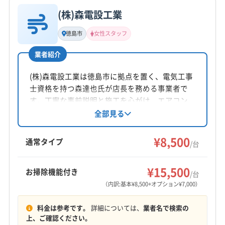
(株)森電設工業
基本情報
代表者名
徳島市
女性スタッフ
栄江龍
業者紹介
所在地
徳島県板野郡上板町西分字松木11-1
(株)森電設工業は徳島市に拠点を置く、電気工事
士資格を持つ森達也氏が店長を務める事業者で
対応地域
す。丁寧な事前説明と施工を心がけ、エアコン
名西郡神山町
阿南市
阿波市
吉野川市
三好市
クリーニングでは、防カビ・抗菌コーティング
全部見る
などのオプションも提供。土日祝日も対応可能
小松島市
徳島市
美馬市
鳴門市
海部郡海陽町
で、地域に密着したサービスを提供していま
¥8,500
海部郡美波町
海部郡牟岐町
三好郡東みよし町
通常タイプ
/台
す。
勝浦郡勝浦町
勝浦郡上勝町
那賀郡那賀町
もっと見る
板野郡松茂町
板野郡上板町
板野郡板野町
¥15,500
お掃除機能付き
/台
営業時間
板野郡北島町
板野郡藍住町
美馬郡つるぎ町
（内訳:基本¥8,500+オプション¥7,000）
8:00〜20:00
名西郡石井町
名東郡佐那河内村
料金は参考です。
詳細については、
業者名で検索の
定休日
上、ご確認ください。