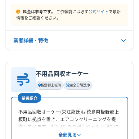
板野郡板野町
板野郡北島町
板野郡藍住町
もっと見る
美馬郡つるぎ町
名西郡石井町
名東郡佐那河内村
料金は参考です。
ご依頼前には必ず
公式サイト
で最新
情報をご確認ください。
営業時間
8:00〜21:00
業者詳細・特徴
定休日
年中無休
詳細な料金表
業者情報
特徴
電話番号
090-5276-4454
不用品回収オーケー
基本情報
代表者名
板野郡上板町
完全分解洗浄
公式HP
木下
公式サイトを見る
業者紹介
所在地
徳島県徳島市庄町5丁目81-229
不用品回収オーケー(栄江龍氏)は徳島県板野郡上
板町に拠点を置き、エアコンクリーニングを提
対応地域
供しています。2台目以降の割引や不用品回収に
名西郡神山町
阿南市
阿波市
吉野川市
小松島市
も対応。営業時間外や対応地域外も相談可能で
全部見る