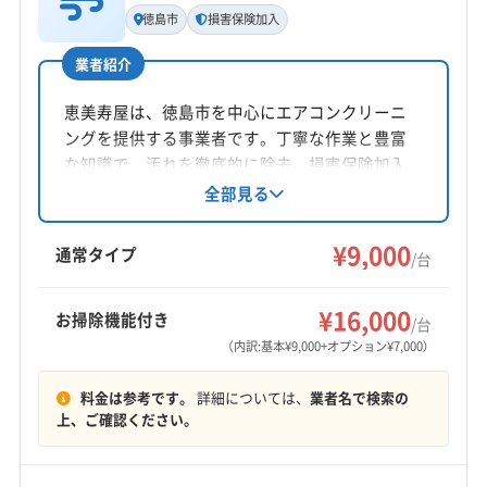
代表者名
徳島市
損害保険加入
非公開
業者紹介
所在地
徳島県小松島市
恵美寿屋は、徳島市を中心にエアコンクリーニ
ングを提供する事業者です。丁寧な作業と豊富
対応地域
な知識で、汚れを徹底的に除去。損害保険加入
名西郡神山町
阿南市
三好市
小松島市
徳島市
済みです。基本料金9000円/台で、複数台割引や
全部見る
オプションも用意。土日祝日対応、防カビ・抗
美馬市
鳴門市
三好郡東みよし町
勝浦郡勝浦町
菌コーティングも提供しています。
¥9,000
勝浦郡上勝町
那賀郡那賀町
板野郡松茂町
通常タイプ
/台
板野郡上板町
板野郡板野町
板野郡北島町
もっと見る
板野郡藍住町
名西郡石井町
名東郡佐那河内村
¥16,000
お掃除機能付き
/台
営業時間
（内訳:基本¥9,000+オプション¥7,000）
9:00〜18:00
料金は参考です。
詳細については、
業者名で検索の
定休日
上、ご確認ください。
火