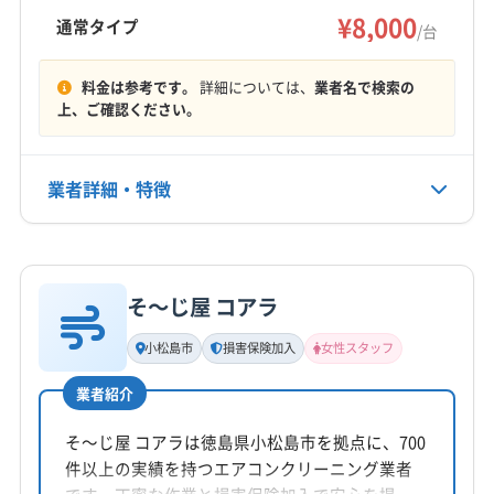
営業時間外の相談も可能です。有料駐車場代金
¥8,000
板野郡上板町
板野郡板野町
板野郡北島町
通常タイプ
/台
は店舗負担。丁寧な作業で快適な空間づくりを
板野郡藍住町
美馬郡つるぎ町
名西郡石井町
もっと見る
サポートします。
名東郡佐那河内村
(岡山県) 岡山市中区
料金は参考です。
詳細については、
業者名で検索の
上、ご確認ください。
営業時間
(岡山県) 岡山市東区
(岡山県) 岡山市南区
8:00〜20:00
(岡山県) 岡山市北区
(岡山県) 玉野市
(岡山県) 倉敷市
(愛媛県) 四国中央市
(香川県) さぬき市
業者詳細・特徴
定休日
(香川県) 綾歌郡綾川町
(香川県) 綾歌郡宇多津町
なし
(香川県) 観音寺市
(香川県) 丸亀市
(香川県) 香川郡直島町
詳細な料金表
業者情報
特徴
(香川県) 高松市
(香川県) 坂出市
(香川県) 三豊市
電話番号
非公開
(香川県) 善通寺市
(香川県) 仲多度郡まんのう町
そ〜じ屋 コアラ
基本情報
(香川県) 仲多度郡琴平町
(香川県) 仲多度郡多度津町
代表者名
小松島市
損害保険加入
女性スタッフ
公式HP
船越寿郎
(香川県) 東かがわ市
(香川県) 木田郡三木町
公式サイトなし
業者紹介
所在地
徳島県北佐古二番町2-14号
そ〜じ屋 コアラは徳島県小松島市を拠点に、700
件以上の実績を持つエアコンクリーニング業者
対応地域