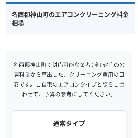
完全分解洗浄
部分クリーニング
実績10年以上
名西郡神山町のエアコンクリーニング料金
資格保有スタッフ
家庭用エアコン
業務用エアコン
相場
壁掛け型
天井カセット型
お掃除機能付き
信頼性・安心感 (8)
保証付き
アフターフォロー
女性スタッフ在籍
エコ洗剤使用
アレルギー対策
ハウスダスト除去
名西郡神山町で対応可能な業者（全16社）の公
地域密着型
フランチャイズ
開料金から算出した、クリーニング費用の目
利便性・サービス (12)
安です。ご自宅のエアコンタイプと照らし合
わせて、予算の参考にしてください。
定額料金
複数台割引
初回割引
定期メンテナンス
当日予約可能
即日対応可能
24時間対応
土日祝日対応
年末年始対応
防カビ・抗菌
消臭処理
防汚コーティング
通常タイプ
※項目にカーソルを合わせると詳細な説明が表示されます。