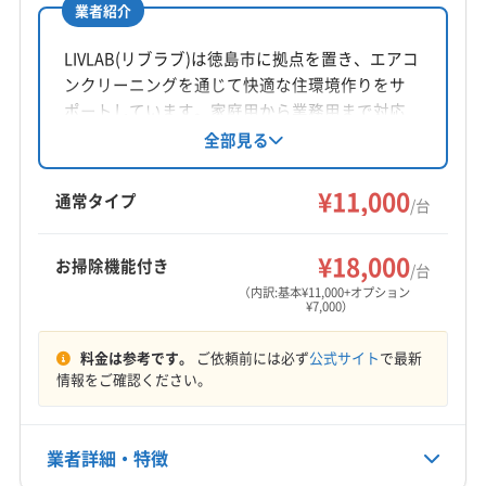
業者紹介
所在地
徳島県小松島市小松島町字外開23-3-13 外開ビル101
LIVLAB(リブラブ)は徳島市に拠点を置き、エアコ
ンクリーニングを通じて快適な住環境作りをサ
対応地域
ポートしています。家庭用から業務用まで対応
名西郡神山町
阿南市
小松島市
徳島市
し、丁寧な分解洗浄でアレルギー対策にも注
全部見る
力。PayPayやクレジットカード決済も可能で
勝浦郡勝浦町
勝浦郡上勝町
板野郡松茂町
す。損害保険に加入済みです。
¥11,000
板野郡上板町
板野郡板野町
板野郡北島町
通常タイプ
/台
板野郡藍住町
名西郡石井町
名東郡佐那河内村
もっと見る
¥18,000
お掃除機能付き
/台
営業時間
（内訳:基本¥11,000+オプション
¥7,000）
9:00〜18:00
料金は参考です。
ご依頼前には必ず
公式サイト
で最新
定休日
情報をご確認ください。
日
電話番号
業者詳細・特徴
0885-38-6486