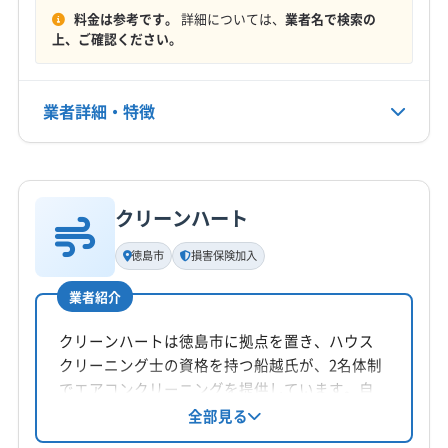
料金は参考です。
詳細については、
業者名で検索の
定休日
上、ご確認ください。
なし
業者詳細・特徴
電話番号
090-2780-4701
詳細な料金表
業者情報
特徴
公式HP
公式サイトを見る
クリーンハート
基本情報
代表者名
徳島市
損害保険加入
戎野巧治
業者紹介
所在地
香川県高松市
クリーンハートは徳島市に拠点を置き、ハウス
クリーニング士の資格を持つ船越氏が、2名体制
対応地域
でエアコンクリーニングを提供しています。自
名西郡神山町
阿波市
吉野川市
三好市
徳島市
社スタッフによる丁寧な作業と損害保険加入で
全部見る
安心。防カビ・抗菌コーティングにも対応し、
美馬市
鳴門市
三好郡東みよし町
板野郡松茂町