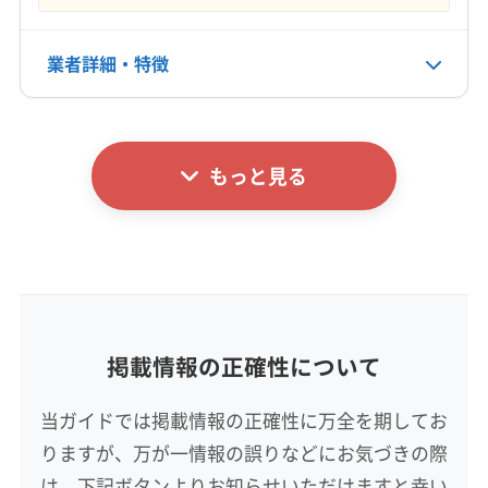
年中無休
業者詳細・特徴
電話番号
非公開
詳細な料金表
業者情報
特徴
公式HP
公式サイトなし
もっと見る
基本情報
代表者名
森達也
所在地
徳島県徳島市
掲載情報の正確性について
対応地域
名西郡神山町
阿波市
吉野川市
小松島市
徳島市
当ガイドでは掲載情報の正確性に万全を期してお
鳴門市
板野郡松茂町
板野郡上板町
板野郡板野町
りますが、万が一情報の誤りなどにお気づきの際
板野郡北島町
板野郡藍住町
名西郡石井町
名東郡佐那河内村
は、下記ボタンよりお知らせいただけますと幸い
もっと見る