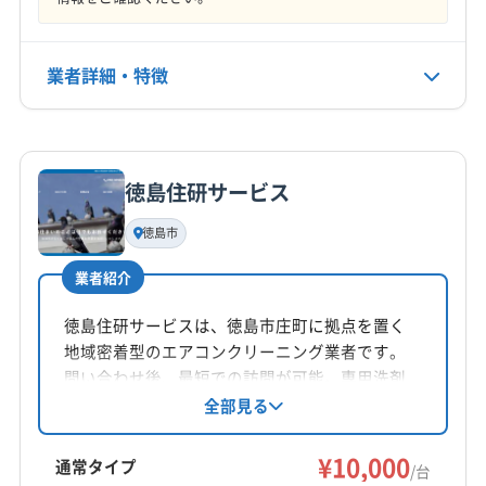
営業時間
8:00〜18:00
業者詳細・特徴
定休日
年中無休
詳細な料金表
業者情報
特徴
電話番号
非公開
徳島住研サービス
基本情報
代表者名
徳島市
公式HP
谷雅史
公式サイトなし
業者紹介
所在地
徳島県藍畑字西覚円754-7
徳島住研サービスは、徳島市庄町に拠点を置く
地域密着型のエアコンクリーニング業者です。
対応地域
問い合わせ後、最短での訪問が可能。専用洗剤
名西郡神山町
阿南市
阿波市
吉野川市
小松島市
を使用し、エアコンを隅々まで丁寧に洗浄しま
全部見る
す。基本料金は一台10,000円からで、複数台割引
徳島市
美馬市
鳴門市
勝浦郡勝浦町
勝浦郡上勝町
も利用できます。日曜・祝日が定休日です。
¥10,000
那賀郡那賀町
板野郡松茂町
板野郡上板町
通常タイプ
/台