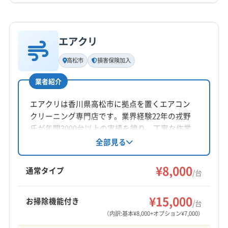
詳細な料金表
業者情報
特徴
公式HP
公式サイトを見る
エアクリ
基本情報
代表者名
高松市
損害保険加入
高原尚男
業者紹介
所在地
徳島県徳島市
エアクリは香川県高松市に拠点を置くエアコン
クリーニング専門店です。業界経験22年の戎野
対応地域
氏が年間3000台以上の実績を誇り、丁寧な作業
名西郡神山町
阿南市
阿波市
吉野川市
小松島市
と仕上がりの良さで評判です。大手での経験も
全部見る
活かし、損害保険に加入済み。防カビ抗菌コー
徳島市
美馬市
鳴門市
三好郡東みよし町
トなどオプションも充実しています。年中無休
¥8,000
勝浦郡勝浦町
勝浦郡上勝町
那賀郡那賀町
通常タイプ
/台
で幅広いエリアに対応しています。
板野郡松茂町
板野郡上板町
板野郡板野町
もっと見る
板野郡北島町
板野郡藍住町
美馬郡つるぎ町
¥15,000
お掃除機能付き
/台
営業時間
名西郡石井町
名東郡佐那河内村
(香川県) 東かがわ市
（内訳:基本¥8,000+オプション¥7,000）
8:00〜17:00