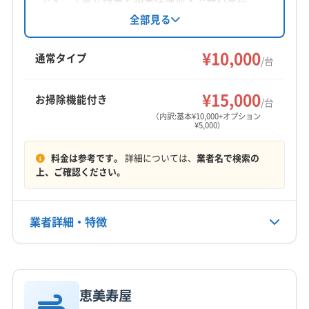
です。丁寧な作業と損害保険加入で安心を提
名西郡神山町
阿南市
阿波市
吉野川市
三好市
供。女性スタッフ同行可能で、ペットがいる家
全部見る
庭にも配慮しています。基本料金10,000円/台か
小松島市
徳島市
美馬市
鳴門市
海部郡海陽町
らで、お掃除機能付きや室外機洗浄などのオプ
¥10,000
海部郡美波町
海部郡牟岐町
三好郡東みよし町
通常タイプ
/台
ションも充実。生活に合わせたオンリーワンサ
勝浦郡勝浦町
勝浦郡上勝町
那賀郡那賀町
もっと見る
ービスが魅力です。
板野郡松茂町
板野郡上板町
板野郡板野町
¥15,000
お掃除機能付き
/台
営業時間
板野郡北島町
板野郡藍住町
美馬郡つるぎ町
（内訳:基本¥10,000+オプション
¥5,000）
平日8:00〜17:00 土日9:00〜17:00
名西郡石井町
名東郡佐那河内村
(香川県) 高松市
(香川県) 東かがわ市
料金は参考です。
詳細については、
業者名で検索の
定休日
上、ご確認ください。
-
電話番号
業者詳細・特徴
非公開
詳細な料金表
業者情報
特徴
公式HP
公式サイトなし
恵美寿屋
基本情報