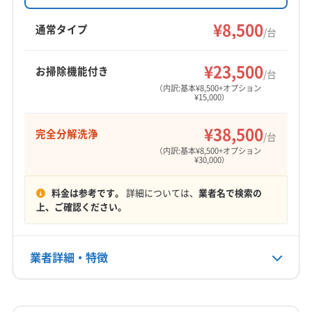
す。丁寧な作業と養生を心がけ、生活が快適に
徳島市
美馬市
鳴門市
勝浦郡勝浦町
勝浦郡上勝町
なるようサポートしています。
¥8,500
那賀郡那賀町
板野郡松茂町
板野郡上板町
通常タイプ
/台
板野郡板野町
板野郡北島町
板野郡藍住町
もっと見る
美馬郡つるぎ町
名西郡石井町
名東郡佐那河内村
¥23,500
お掃除機能付き
/台
営業時間
（内訳:基本¥8,500+オプション
¥15,000）
8:00〜18:00
¥38,500
完全分解洗浄
定休日
/台
日・祝
（内訳:基本¥8,500+オプション
¥30,000）
電話番号
料金は参考です。
詳細については、
業者名で検索の
090-8698-6070
上、ご確認ください。
公式HP
公式サイトを見る
業者詳細・特徴
詳細な料金表
業者情報
特徴