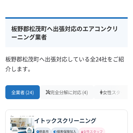
基本情報
代表者名
武田
板野郡松茂町へ出張対応のエアコンクリ
所在地
徳島県板野郡松茂町
ーニング業者
対応地域
板野郡松茂町
徳島市
鳴門市
板野郡上板町
板野郡松茂町へ出張対応している全24社をご紹
板野郡板野町
板野郡北島町
板野郡藍住町
介します。
営業時間
9:00〜17:00
全業者 (24)
完全分解に対応 (4)
女性スタッフ在籍
定休日
年中無休
イトックスクリーニング
電話番号
非公開
徳島市
損害保険加入
女性スタッフ