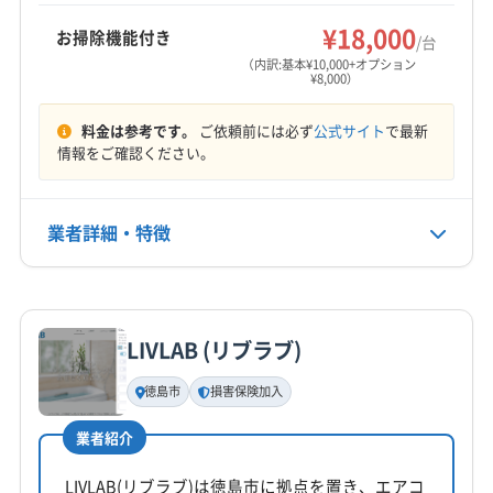
もっと見る
¥18,000
お掃除機能付き
/台
営業時間
（内訳:基本¥10,000+オプション
¥8,000）
9:00〜18:00
料金は参考です。
ご依頼前には必ず
公式サイト
で最新
定休日
情報をご確認ください。
日
電話番号
業者詳細・特徴
0885-38-6486
詳細な料金表
業者情報
特徴
公式HP
公式サイトを見る
LIVLAB (リブラブ)
基本情報
代表者名
徳島市
損害保険加入
吉田英樹
業者紹介
所在地
香川県高松市鬼無町山口773-5
LIVLAB(リブラブ)は徳島市に拠点を置き、エアコ