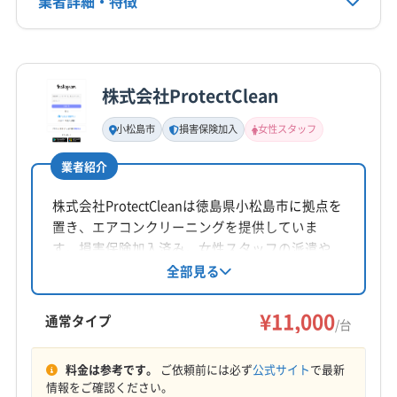
業者詳細・特徴
詳細な料金表
業者情報
特徴
株式会社ProtectClean
基本情報
代表者名
小松島市
損害保険加入
女性スタッフ
山下祥太郎
業者紹介
所在地
徳島県徳島市八万町(千鳥)69-5
株式会社ProtectCleanは徳島県小松島市に拠点を
置き、エアコンクリーニングを提供していま
対応地域
す。損害保険加入済み。女性スタッフの派遣や
板野郡松茂町
阿南市
阿波市
吉野川市
小松島市
同行も可能です。基本料金11,000円/台で、複数
全部見る
台割引や消臭抗菌コートのオプションがありま
徳島市
鳴門市
板野郡上板町
板野郡板野町
す。営業時間は9:00〜18:00で、日曜定休。対応
¥11,000
板野郡北島町
板野郡藍住町
通常タイプ
/台
エリアは徳島市や阿南市など徳島県全域です。
もっと見る
料金は参考です。
ご依頼前には必ず
公式サイト
で最新
情報をご確認ください。
営業時間