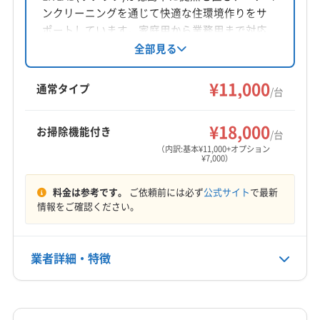
ンクリーニングを通じて快適な住環境作りをサ
対応地域
ポートしています。家庭用から業務用まで対応
板野郡松茂町
徳島市
板野郡上板町
板野郡板野町
し、丁寧な分解洗浄でアレルギー対策にも注
全部見る
力。PayPayやクレジットカード決済も可能で
板野郡北島町
板野郡藍住町
(愛媛県) 四国中央市
す。損害保険に加入済みです。
¥11,000
(愛媛県) 新居浜市
(香川県) さぬき市
通常タイプ
/台
(香川県) 綾歌郡綾川町
(香川県) 綾歌郡宇多津町
もっと見る
(香川県) 観音寺市
(香川県) 丸亀市
(香川県) 高松市
¥18,000
お掃除機能付き
/台
営業時間
(香川県) 坂出市
(香川県) 三豊市
(香川県) 善通寺市
（内訳:基本¥11,000+オプション
¥7,000）
平日10:00〜17:00 土日12:00〜16:00
(香川県) 仲多度郡まんのう町
(香川県) 仲多度郡琴平町
(香川県) 仲多度郡多度津町
(香川県) 東かがわ市
料金は参考です。
ご依頼前には必ず
公式サイト
で最新
定休日
(香川県) 木田郡三木町
情報をご確認ください。
年末年始・祝
電話番号
業者詳細・特徴
087-83-3676
詳細な料金表
業者情報
特徴
公式HP
公式サイトを見る