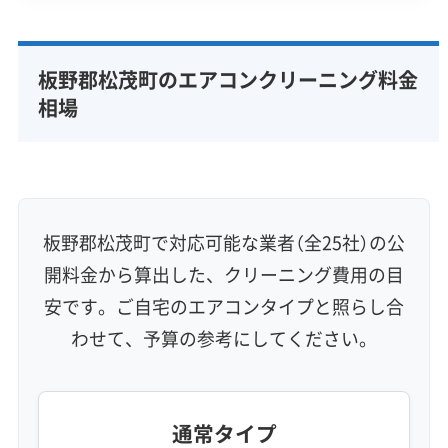
専門性・技術力 (9)
完全分解洗浄
部分クリーニング
実績10年以上
板野郡松茂町のエアコンクリーニング料金
資格保有スタッフ
家庭用エアコン
業務用エアコン
相場
壁掛け型
天井カセット型
お掃除機能付き
信頼性・安心感 (8)
保証付き
アフターフォロー
女性スタッフ在籍
エコ洗剤使用
アレルギー対策
ハウスダスト除去
板野郡松茂町で対応可能な業者（全25社）の公
地域密着型
フランチャイズ
開料金から算出した、クリーニング費用の目
利便性・サービス (12)
安です。ご自宅のエアコンタイプと照らし合
わせて、予算の参考にしてください。
定額料金
複数台割引
初回割引
定期メンテナンス
当日予約可能
即日対応可能
24時間対応
土日祝日対応
年末年始対応
防カビ・抗菌
消臭処理
防汚コーティング
通常タイプ