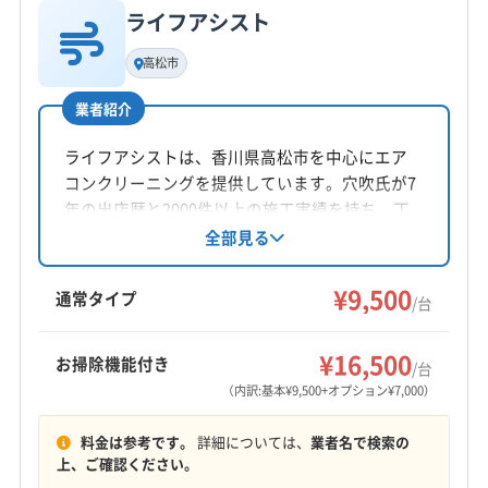
ライフアシスト
基本情報
代表者名
高松市
高原尚男
業者紹介
所在地
徳島県徳島市
ライフアシストは、香川県高松市を中心にエア
コンクリーニングを提供しています。穴吹氏が7
対応地域
年の出店歴と2000件以上の施工実績を持ち、丁
板野郡松茂町
阿南市
阿波市
吉野川市
小松島市
寧な作業と消臭・抗菌コート無料サービスが特
全部見る
徴です。複数台割引やオプションも充実。9時か
徳島市
美馬市
鳴門市
三好郡東みよし町
ら18時まで年中無休で対応します。
¥9,500
勝浦郡勝浦町
勝浦郡上勝町
那賀郡那賀町
通常タイプ
/台
板野郡上板町
板野郡板野町
板野郡北島町
もっと見る
板野郡藍住町
美馬郡つるぎ町
名西郡神山町
¥16,500
お掃除機能付き
/台
営業時間
名西郡石井町
名東郡佐那河内村
(香川県) 東かがわ市
（内訳:基本¥9,500+オプション¥7,000）
8:00〜17:00
料金は参考です。
詳細については、
業者名で検索の
定休日
上、ご確認ください。