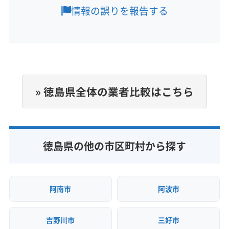
8:00〜20:00
名西郡石井町
名東郡佐那河内村
情報の誤りを報告する
定休日
年中無休
電話番号
非公開
» 徳島県全体の業者比較はこちら
公式HP
公式サイトなし
徳島県の他の市区町村から探す
阿南市
阿波市
吉野川市
三好市