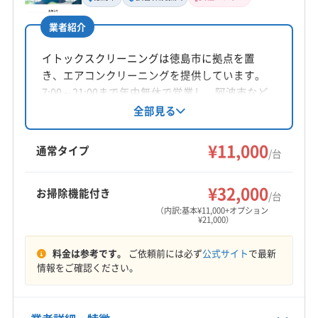
業者紹介
公式HP
公式サイトを見る
イトックスクリーニングは徳島市に拠点を置
き、エアコンクリーニングを提供しています。
7:00～21:00まで年中無休で営業し、阿波市など
徳島県内が対応エリアです。損害保険加入済
全部見る
み。基本料金11,000円からで、複数台割引や消臭
抗菌コート等のオプションも用意。エコ洗剤を
¥11,000
通常タイプ
/台
使用し、土日祝日も対応、女性スタッフの同行
も可能です。
¥32,000
お掃除機能付き
/台
（内訳:基本¥11,000+オプション
¥21,000）
料金は参考です。
ご依頼前には必ず
公式サイト
で最新
情報をご確認ください。