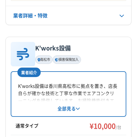
なし
業者詳細・特徴
電話番号
090-2780-4701
詳細な料金表
業者情報
特徴
公式HP
公式サイトを見る
K'works設備
基本情報
代表者名
高松市
損害保険加入
穴吹英樹
業者紹介
所在地
香川県高松市太田上町73-10
K'works設備は香川県高松市に拠点を置き、店長
自らが確かな技術と丁寧な作業でエアコンクリ
対応地域
ーニングを提供しています。お掃除機能付きエ
板野郡松茂町
阿波市
吉野川市
徳島市
美馬市
アコンにも対応し、高圧洗浄機で頑固な汚れを
全部見る
除去。損害保険加入済みです。土日祝日も対応
鳴門市
板野郡上板町
板野郡板野町
板野郡北島町
可能です。
¥10,000
板野郡藍住町
名西郡石井町
(香川県) さぬき市
通常タイプ
/台
(香川県) 綾歌郡綾川町
(香川県) 綾歌郡宇多津町
もっと見る