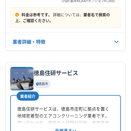
（内訳:基本¥8,000+オプション¥7,000）
不明
(香川県) 仲多度郡まんのう町
(香川県) 仲多度郡琴平町
料金は参考です。
詳細については、
業者名で検索の
(香川県) 仲多度郡多度津町
(香川県) 東かがわ市
定休日
上、ご確認ください。
(香川県) 木田郡三木町
年中無休
業者詳細・特徴
電話番号
非公開
詳細な料金表
業者情報
特徴
公式HP
公式サイトなし
徳島住研サービス
基本情報
代表者名
徳島市
戎野巧治
業者紹介
所在地
香川県高松市
徳島住研サービスは、徳島市庄町に拠点を置く
地域密着型のエアコンクリーニング業者です。
対応地域
問い合わせ後、最短での訪問が可能。専用洗剤
板野郡松茂町
阿波市
吉野川市
三好市
徳島市
を使用し、エアコンを隅々まで丁寧に洗浄しま
全部見る