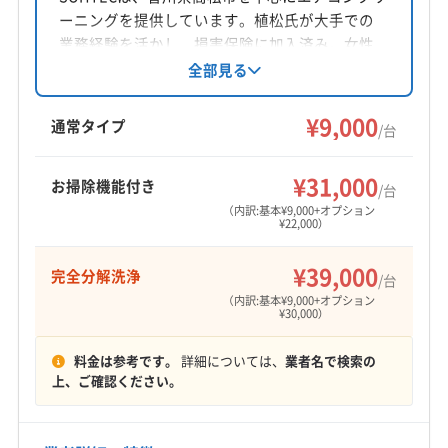
ーニングを提供しています。植松氏が大手での
対応地域
業務経験を活かし、損害保険に加入済み。女性
板野郡松茂町
阿南市
阿波市
吉野川市
三好市
スタッフ同行可能で、営業時間外も相談可。基
全部見る
小松島市
徳島市
美馬市
鳴門市
板野郡上板町
本料金9000円/台からで、完全分解洗浄や防カビ
板野郡板野町
板野郡北島町
板野郡藍住町
抗菌コートなどオプションも充実しています。
¥9,000
通常タイプ
/台
美馬郡つるぎ町
(香川県) さぬき市
(香川県) 綾歌郡綾川町
阿波市、高松市など幅広いエリアに対応してい
もっと見る
ます。
(香川県) 綾歌郡宇多津町
(香川県) 観音寺市
¥31,000
お掃除機能付き
/台
営業時間
(香川県) 丸亀市
(香川県) 高松市
(香川県) 坂出市
（内訳:基本¥9,000+オプション
9:00〜19:00
(香川県) 三豊市
(香川県) 善通寺市
¥22,000）
(香川県) 仲多度郡まんのう町
(香川県) 仲多度郡琴平町
定休日
¥39,000
完全分解洗浄
(香川県) 仲多度郡多度津町
(香川県) 東かがわ市
/台
なし
（内訳:基本¥9,000+オプション
(香川県) 木田郡三木町
¥30,000）
電話番号
非公開
料金は参考です。
詳細については、
業者名で検索の
上、ご確認ください。
公式HP
公式サイトなし