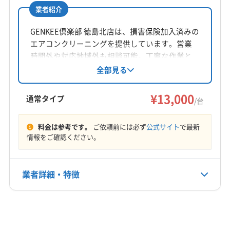
業者紹介
GENKEE倶楽部 徳島北店は、損害保険加入済みの
エアコンクリーニングを提供しています。営業
時間外や対応地域外も相談可能。丁寧な作業と
細やかな配慮が好評で、10分間の無料奉仕サー
全部見る
ビスもあります。有料駐車場代金は店舗負担。
徳島県板野郡松茂町に拠点を置き、9:00～17:00
¥13,000
通常タイプ
/台
まで年中無休で営業しています。
料金は参考です。
ご依頼前には必ず
公式サイト
で最新
情報をご確認ください。
業者詳細・特徴
詳細な料金表
業者情報
特徴