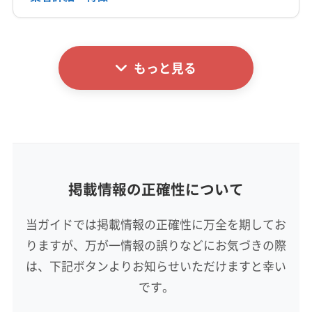
詳細な料金表
業者情報
特徴
もっと見る
基本情報
代表者名
栄江龍
所在地
徳島県板野郡上板町西分字松木11-1
掲載情報の正確性について
対応地域
板野郡松茂町
阿南市
阿波市
吉野川市
三好市
当ガイドでは掲載情報の正確性に万全を期してお
小松島市
徳島市
美馬市
鳴門市
海部郡海陽町
りますが、万が一情報の誤りなどにお気づきの際
海部郡美波町
海部郡牟岐町
三好郡東みよし町
勝浦郡勝浦町
勝浦郡上勝町
那賀郡那賀町
は、下記ボタンよりお知らせいただけますと幸い
もっと見る
板野郡上板町
板野郡板野町
板野郡北島町
です。
営業時間
板野郡藍住町
美馬郡つるぎ町
名西郡神山町