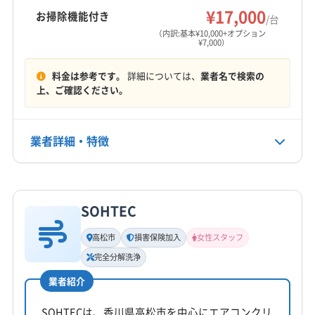
(香川県) 丸亀市
(香川県) 高松市
(香川県) 坂出市
¥17,000
お掃除機能付き
/台
営業時間
(香川県) 善通寺市
(香川県) 仲多度郡まんのう町
（内訳:基本¥10,000+オプション
¥7,000）
9:00〜18:00
(香川県) 仲多度郡琴平町
(香川県) 仲多度郡多度津町
(香川県) 東かがわ市
(香川県) 木田郡三木町
料金は参考です。
詳細については、
業者名で検索の
定休日
上、ご確認ください。
年中無休
電話番号
業者詳細・特徴
非公開
詳細な料金表
業者情報
特徴
公式HP
公式サイトなし
SOHTEC
基本情報
代表者名
高松市
損害保険加入
女性スタッフ
川西広大
完全分解洗浄
業者紹介
所在地
香川県高松市
SOHTECは、香川県高松市を中心にエアコンクリ