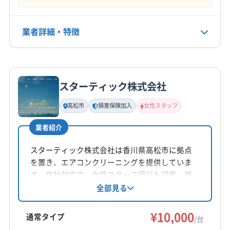
7:00〜21:00
業者詳細・特徴
定休日
なし
詳細な料金表
業者情報
特徴
電話番号
080-5879-2337
スターティック株式会社
基本情報
代表者名
高松市
損害保険加入
女性スタッフ
公式HP
非公開
公式サイトを見る
業者紹介
所在地
徳島県小松島市小松島町字外開23-3-13 外開ビル101
スターティック株式会社は香川県高松市に拠点
を置き、エアコンクリーニングを提供していま
対応地域
す。自社対応で、女性スタッフ同行も可能。損
板野郡松茂町
阿南市
小松島市
徳島市
害保険加入済みです。基本料金10,000円からで、
全部見る
複数台割引やオプションも充実。感染症対策も
勝浦郡勝浦町
勝浦郡上勝町
板野郡上板町
徹底し、快適な生活をサポートします。
¥10,000
板野郡板野町
板野郡北島町
板野郡藍住町
通常タイプ
/台
名西郡神山町
名西郡石井町
名東郡佐那河内村