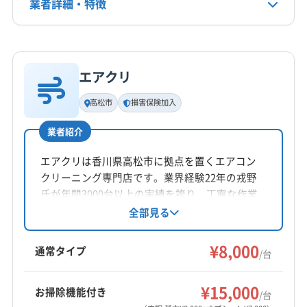
業者詳細・特徴
詳細な料金表
業者情報
特徴
エアクリ
基本情報
代表者名
高松市
損害保険加入
æ¤æ¾è¡
業者紹介
所在地
香川県高松市国分寺町新居1175-1
エアクリは香川県高松市に拠点を置くエアコン
クリーニング専門店です。業界経験22年の戎野
対応地域
氏が年間3000台以上の実績を誇り、丁寧な作業
板野郡松茂町
阿波市
吉野川市
徳島市
鳴門市
と仕上がりの良さで評判です。大手での経験も
全部見る
活かし、損害保険に加入済み。防カビ抗菌コー
板野郡上板町
板野郡板野町
板野郡北島町
トなどオプションも充実しています。年中無休
¥8,000
板野郡藍住町
(香川県) さぬき市
(香川県) 綾歌郡綾川町
通常タイプ
/台
で幅広いエリアに対応しています。
(香川県) 綾歌郡宇多津町
(香川県) 観音寺市
もっと見る
(香川県) 丸亀市
(香川県) 香川郡直島町
(香川県) 高松市
¥15,000
お掃除機能付き
/台
営業時間
(香川県) 坂出市
(香川県) 三豊市
(香川県) 善通寺市