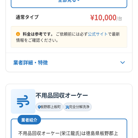
す。基本料金は一台10,000円からで、複数台割引
美馬市
鳴門市
三好郡東みよし町
板野郡上板町
も利用できます。日曜・祝日が定休日です。
¥10,000
板野郡板野町
板野郡北島町
板野郡藍住町
通常タイプ
/台
美馬郡つるぎ町
名西郡神山町
名西郡石井町
もっと見る
名東郡佐那河内村
(岡山県) 岡山市中区
料金は参考です。
ご依頼前には必ず
公式サイト
で最新
情報をご確認ください。
営業時間
(岡山県) 岡山市東区
(岡山県) 岡山市南区
8:00〜20:00
(岡山県) 岡山市北区
(岡山県) 玉野市
(岡山県) 倉敷市
(愛媛県) 四国中央市
(香川県) さぬき市
業者詳細・特徴
定休日
(香川県) 綾歌郡綾川町
(香川県) 綾歌郡宇多津町
なし
(香川県) 観音寺市
(香川県) 丸亀市
(香川県) 香川郡直島町
詳細な料金表
業者情報
特徴
(香川県) 高松市
(香川県) 坂出市
(香川県) 三豊市
電話番号
非公開
(香川県) 善通寺市
(香川県) 仲多度郡まんのう町
不用品回収オーケー
基本情報
(香川県) 仲多度郡琴平町
(香川県) 仲多度郡多度津町
代表者名
板野郡上板町
完全分解洗浄
公式HP
木下
(香川県) 東かがわ市
(香川県) 木田郡三木町
公式サイトなし
業者紹介
所在地
徳島県徳島市庄町5丁目81-229
不用品回収オーケー(栄江龍氏)は徳島県板野郡上