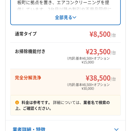
板町に拠点を置き、エアコンクリーニングを提
対応地域
供しています。2台目以降の割引や不用品回収に
板野郡松茂町
阿南市
阿波市
吉野川市
小松島市
も対応。営業時間外や対応地域外も相談可能で
全部見る
す。丁寧な作業と養生を心がけ、生活が快適に
徳島市
美馬市
鳴門市
勝浦郡勝浦町
勝浦郡上勝町
なるようサポートしています。
¥8,500
那賀郡那賀町
板野郡上板町
板野郡板野町
通常タイプ
/台
板野郡北島町
板野郡藍住町
美馬郡つるぎ町
もっと見る
名西郡神山町
名西郡石井町
名東郡佐那河内村
¥23,500
お掃除機能付き
/台
営業時間
（内訳:基本¥8,500+オプション
¥15,000）
8:00〜18:00
¥38,500
完全分解洗浄
定休日
/台
日・祝
（内訳:基本¥8,500+オプション
¥30,000）
電話番号
料金は参考です。
詳細については、
業者名で検索の
090-8698-6070
上、ご確認ください。
公式HP
公式サイトを見る
業者詳細・特徴