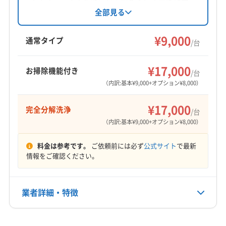
と完全分解対応（8月～4月限定）、損害保険加入
全部見る
が特徴です。高レベル除菌水を使用し、消臭抗
菌コートも可能です。対応エリアは福島県、茨
¥9,000
通常タイプ
/台
城県の一部です。
¥17,000
お掃除機能付き
/台
（内訳:基本¥9,000+オプション¥8,000）
¥17,000
完全分解洗浄
/台
（内訳:基本¥9,000+オプション¥8,000）
料金は参考です。
ご依頼前には必ず
公式サイト
で最新
情報をご確認ください。
業者詳細・特徴
詳細な料金表
業者情報
特徴