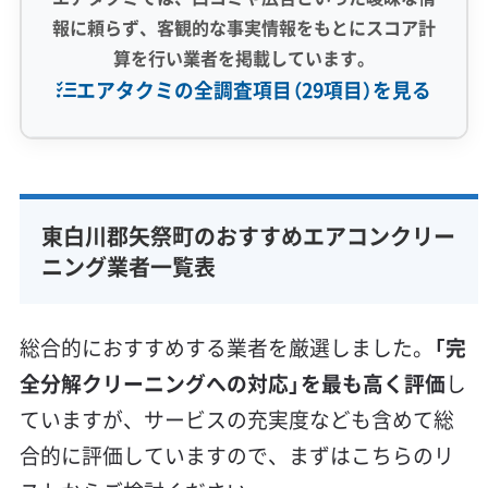
報に頼らず、客観的な事実情報をもとにスコア計
算を行い業者を掲載しています。
エアタクミの全調査項目（29項目）を見る
専門性・技術力 (9)
完全分解洗浄
部分クリーニング
実績10年以上
東白川郡矢祭町のおすすめエアコンクリー
資格保有スタッフ
家庭用エアコン
業務用エアコン
ニング業者一覧表
壁掛け型
天井カセット型
お掃除機能付き
信頼性・安心感 (8)
総合的におすすめする業者を厳選しました。
「完
保証付き
アフターフォロー
女性スタッフ在籍
全分解クリーニングへの対応」を最も高く評価
し
エコ洗剤使用
アレルギー対策
ハウスダスト除去
ていますが、サービスの充実度なども含めて総
地域密着型
フランチャイズ
合的に評価していますので、まずはこちらのリ
利便性・サービス (12)