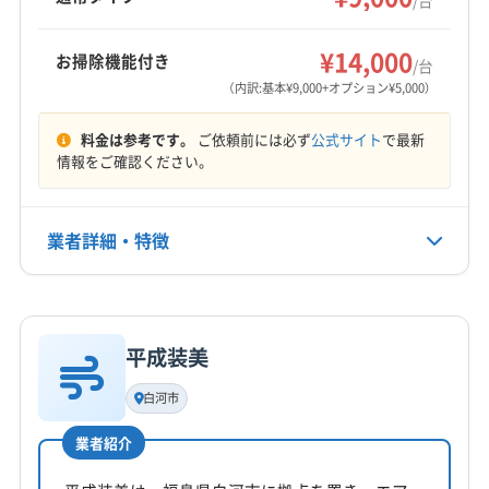
西白河郡泉崎村
西白河郡中島村
西白河郡矢吹町
もっと見る
東白川郡鮫川村
東白川郡棚倉町
東白川郡塙町
¥14,000
お掃除機能付き
/台
営業時間
南会津郡下郷町
南会津郡只見町
南会津郡南会津町
（内訳:基本¥9,000+オプション¥5,000）
8:00〜21:00
南会津郡檜枝岐村
(埼玉県) 羽生市
(埼玉県) 加須市
料金は参考です。
ご依頼前には必ず
公式サイト
で最新
(埼玉県) 吉川市
(埼玉県) 久喜市
(埼玉県) 幸手市
定休日
情報をご確認ください。
(埼玉県) 春日部市
(埼玉県) 白岡市
(埼玉県) 蓮田市
なし
(栃木県) さくら市
(栃木県) 宇都宮市
(栃木県) 塩谷郡塩谷町
(栃木県) 塩谷郡高根沢町
業者詳細・特徴
電話番号
080-5187-2729
(栃木県) 下都賀郡壬生町
(栃木県) 下都賀郡野木町
(栃木県) 下野市
(栃木県) 河内郡上三川町
(栃木県) 佐野市
詳細な料金表
業者情報
特徴
公式HP
(栃木県) 鹿沼市
(栃木県) 小山市
(栃木県) 真岡市
公式サイトを見る
平成装美
(栃木県) 足利市
(栃木県) 大田原市
(栃木県) 栃木市
基本情報
代表者名
(栃木県) 那須烏山市
(栃木県) 那須塩原市
白河市
非公開
(栃木県) 那須郡那珂川町
(栃木県) 那須郡那須町
業者紹介
(栃木県) 日光市
(栃木県) 芳賀郡益子町
所在地
(栃木県) 芳賀郡市貝町
(栃木県) 芳賀郡芳賀町
福島県郡山市西田町根木屋北山120