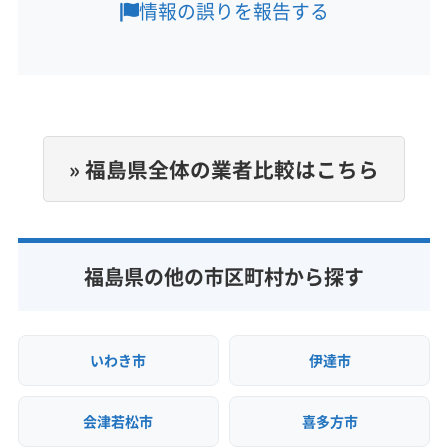
情報の誤りを報告する
河沼郡会津坂下町
河沼郡湯川村
河沼郡柳津町
営業時間
岩瀬郡鏡石町
岩瀬郡天栄村
郡山市
西白河郡西郷村
9:00〜18:00
西白河郡泉崎村
西白河郡中島村
西白河郡矢吹町
石川郡玉川村
石川郡古殿町
石川郡石川町
定休日
石川郡浅川町
石川郡平田村
双葉郡葛尾村
なし
双葉郡広野町
双葉郡川内村
双葉郡双葉町
» 福島県全体の業者比較はこちら
双葉郡大熊町
双葉郡楢葉町
双葉郡富岡町
電話番号
024-927-0003
双葉郡浪江町
相馬郡新地町
相馬郡飯舘村
田村郡三春町
田村郡小野町
東白川郡鮫川村
公式HP
東白川郡棚倉町
東白川郡塙町
耶麻郡西会津町
福島県の他の市区町村から探す
公式サイトを見る
耶麻郡猪苗代町
耶麻郡磐梯町
耶麻郡北塩原村
いわき市
伊達市
会津若松市
喜多方市