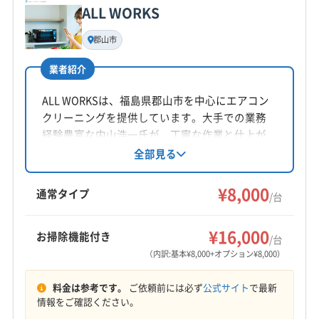
東白川郡鮫川村
東白川郡棚倉町
東白川郡塙町
ALL WORKS
基本情報
南会津郡下郷町
南会津郡只見町
南会津郡南会津町
代表者名
郡山市
南会津郡檜枝岐村
耶麻郡西会津町
耶麻郡猪苗代町
渡辺一博
耶麻郡磐梯町
耶麻郡北塩原村
業者紹介
所在地
福島県郡山市富田町大徳南19-41
ALL WORKSは、福島県郡山市を中心にエアコン
クリーニングを提供しています。大手での業務
対応地域
経験豊富な内山浩一氏が、丁寧な作業と仕上が
東白川郡矢祭町
いわき市
伊達市
会津若松市
りに自信を持っています。土日祝日も対応し、
全部見る
防カビ・抗菌コーティングも行っています。通
喜多方市
須賀川市
相馬市
田村市
南相馬市
常タイプのエアコンクリーニングを特別価格で
¥8,000
二本松市
白河市
福島市
本宮市
安達郡大玉村
通常タイプ
/台
提供中です。
伊達郡桑折町
伊達郡国見町
伊達郡川俣町
もっと見る
河沼郡会津坂下町
河沼郡湯川村
河沼郡柳津町
¥16,000
お掃除機能付き
/台
営業時間
岩瀬郡鏡石町
岩瀬郡天栄村
郡山市
西白河郡西郷村
（内訳:基本¥8,000+オプション¥8,000）
9:00〜17:00
西白河郡泉崎村
西白河郡中島村
西白河郡矢吹町
料金は参考です。
ご依頼前には必ず
公式サイト
で最新
石川郡玉川村
石川郡古殿町
石川郡石川町
定休日
情報をご確認ください。
石川郡浅川町
石川郡平田村
双葉郡葛尾村
なし