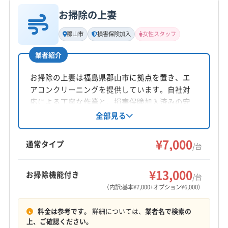
公式サイトを見る
東白川郡鮫川村
東白川郡棚倉町
東白川郡塙町
お掃除の上妻
基本情報
南会津郡下郷町
南会津郡只見町
南会津郡南会津町
代表者名
郡山市
損害保険加入
女性スタッフ
南会津郡檜枝岐村
耶麻郡西会津町
耶麻郡猪苗代町
藤田浩
耶麻郡磐梯町
耶麻郡北塩原村
(石川県) かほく市
業者紹介
所在地
(石川県) 羽咋郡志賀町
(石川県) 羽咋郡宝達志水町
福島県白河市表郷社田字太夫屋敷10
お掃除の上妻は福島県郡山市に拠点を置き、エ
(石川県) 羽咋市
(石川県) 加賀市
(石川県) 河北郡津幡町
アコンクリーニングを提供しています。自社対
(石川県) 河北郡内灘町
(石川県) 金沢市
対応地域
応による丁寧な作業と、損害保険加入済みの安
(石川県) 鹿島郡中能登町
(石川県) 七尾市
(石川県) 珠洲市
東白川郡矢祭町
いわき市
須賀川市
田村市
白河市
心感が魅力。女性スタッフの同行も可能で、土
全部見る
(石川県) 小松市
(石川県) 能美郡川北町
(石川県) 能美市
日祝日も対応。駐車代は店舗負担です。基本料
岩瀬郡鏡石町
岩瀬郡天栄村
郡山市
石川郡玉川村
(石川県) 白山市
(石川県) 鳳珠郡穴水町
金7,000円からで、お掃除機能付きエアコンや室
¥7,000
石川郡古殿町
石川郡石川町
石川郡浅川町
通常タイプ
/台
外機洗浄などのオプションも用意しています。
(石川県) 鳳珠郡能登町
(石川県) 野々市市
(石川県) 輪島市
石川郡平田村
東白川郡鮫川村
東白川郡棚倉町
もっと見る
東白川郡塙町
(栃木県) さくら市
(栃木県) 大田原市
¥13,000
お掃除機能付き
/台
営業時間
(栃木県) 那須烏山市
(栃木県) 那須塩原市
（内訳:基本¥7,000+オプション¥6,000）
9:00〜18:00
(栃木県) 那須郡那珂川町
(栃木県) 那須郡那須町
料金は参考です。
詳細については、
業者名で検索の
(栃木県) 矢板市
定休日
上、ご確認ください。