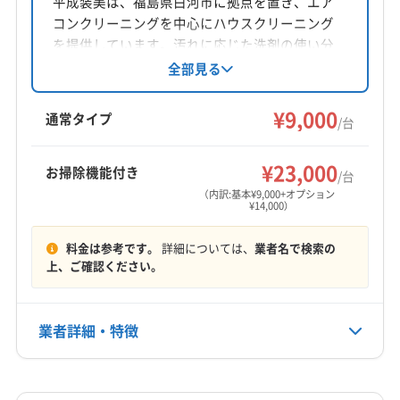
平成装美は、福島県白河市に拠点を置き、エア
(栃木県) 芳賀郡茂木町
(栃木県) 矢板市
(群馬県) みどり市
コンクリーニングを中心にハウスクリーニング
対応地域
(群馬県) 館林市
(群馬県) 桐生市
(群馬県) 邑楽郡千代田町
を提供しています。汚れに応じた洗剤の使い分
東白川郡矢祭町
いわき市
伊達市
会津若松市
けや防カビコート無料サービスが特徴。損害保
全部見る
(群馬県) 邑楽郡大泉町
(群馬県) 邑楽郡板倉町
険加入済みで、駐車場代も負担します。9:00～
喜多方市
須賀川市
相馬市
田村市
南相馬市
(群馬県) 邑楽郡明和町
(群馬県) 邑楽郡邑楽町
18:00まで不定休で営業し、東北・関東エリアに
¥9,000
二本松市
白河市
福島市
本宮市
安達郡大玉村
通常タイプ
(茨城県) つくば市
(茨城県) ひたちなか市
/台
対応しています。
伊達郡桑折町
伊達郡国見町
伊達郡川俣町
(茨城県) 猿島郡境町
(茨城県) 猿島郡五霞町
もっと見る
河沼郡会津坂下町
河沼郡湯川村
河沼郡柳津町
¥23,000
(茨城県) 下妻市
(茨城県) 笠間市
(茨城県) 久慈郡大子町
お掃除機能付き
/台
営業時間
岩瀬郡鏡石町
岩瀬郡天栄村
郡山市
西白河郡西郷村
(茨城県) 結城郡八千代町
(茨城県) 結城市
(茨城県) 古河市
（内訳:基本¥9,000+オプション
¥14,000）
平日9:00〜17:00 土日祝10:00〜17:00
西白河郡泉崎村
西白河郡中島村
西白河郡矢吹町
(茨城県) 高萩市
(茨城県) 坂東市
(茨城県) 桜川市
石川郡玉川村
石川郡古殿町
石川郡石川町
(茨城県) 鹿嶋市
(茨城県) 常陸太田市
(茨城県) 常陸大宮市
料金は参考です。
詳細については、
業者名で検索の
定休日
石川郡浅川町
石川郡平田村
双葉郡葛尾村
上、ご確認ください。
(茨城県) 水戸市
(茨城県) 筑西市
(茨城県) 東茨城郡茨城町
不定休
双葉郡広野町
双葉郡川内村
双葉郡双葉町
(茨城県) 東茨城郡城里町
(茨城県) 東茨城郡大洗町
双葉郡大熊町
双葉郡楢葉町
双葉郡富岡町
(茨城県) 那珂郡東海村
(茨城県) 那珂市
(茨城県) 日立市
電話番号
業者詳細・特徴
024-954-7169
双葉郡浪江町
相馬郡新地町
相馬郡飯舘村
(茨城県) 北茨城市
大沼郡会津美里町
大沼郡金山町
大沼郡三島町
詳細な料金表
業者情報
特徴
公式HP
大沼郡昭和村
田村郡三春町
田村郡小野町