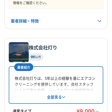
情報をご確認ください。
不定休
電話番号
業者詳細・特徴
080-6282-9009
詳細な料金表
業者情報
特徴
公式HP
公式サイトを見る
株式会社灯り
基本情報
代表者名
郡山市
非公開
業者紹介
所在地
栃木県大田原市
株式会社灯りは、5年以上の経験を基にエアコン
クリーニングを提供しています。自社スタッフ
対応地域
による丁寧な作業、リーズナブルな価格設定が
東白川郡矢祭町
会津若松市
須賀川市
白河市
魅力です。ニオイや汚れを解消し、養生や作業
全部見る
後の確認も徹底。福島県郡山市を中心に、東
本宮市
河沼郡会津坂下町
河沼郡湯川村
河沼郡柳津町
北・中部エリアに対応しています。
¥9,000
岩瀬郡鏡石町
岩瀬郡天栄村
郡山市
西白河郡西郷村
通常タイプ
/台