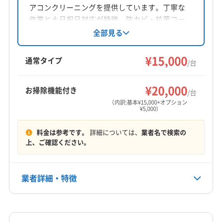
アコンクリーニングを提供しています。丁寧な
(宮城県) 多賀城市
(宮城県) 白石市
(宮城県) 名取市
対応地域
作業と土日祝日対応が特徴。防カビ・抗菌コー
(山形県) 山形市
(山形県) 天童市
(山形県) 米沢市
東白川郡矢祭町
いわき市
伊達市
会津若松市
ティングにも対応し、清潔な空気環境をサポー
全部見る
トしています。営業時間外の予約も相談可能。
喜多方市
須賀川市
相馬市
田村市
南相馬市
福島県内を中心に出張費無料で対応していま
¥15,000
二本松市
白河市
福島市
本宮市
安達郡大玉村
通常タイプ
/台
す。
伊達郡桑折町
伊達郡国見町
伊達郡川俣町
もっと見る
河沼郡会津坂下町
河沼郡湯川村
河沼郡柳津町
¥20,000
お掃除機能付き
/台
営業時間
岩瀬郡鏡石町
岩瀬郡天栄村
郡山市
西白河郡西郷村
（内訳:基本¥15,000+オプション
¥5,000）
9:00〜19:00
西白河郡泉崎村
西白河郡中島村
西白河郡矢吹町
石川郡玉川村
石川郡古殿町
石川郡石川町
料金は参考です。
詳細については、
業者名で検索の
定休日
石川郡浅川町
石川郡平田村
双葉郡葛尾村
上、ご確認ください。
年中無休
双葉郡広野町
双葉郡川内村
双葉郡双葉町
双葉郡大熊町
双葉郡楢葉町
双葉郡富岡町
電話番号
業者詳細・特徴
非公開
双葉郡浪江町
相馬郡新地町
相馬郡飯舘村
大沼郡会津美里町
大沼郡金山町
大沼郡三島町
詳細な料金表
業者情報
特徴
公式HP
大沼郡昭和村
田村郡三春町
田村郡小野町
公式サイトなし