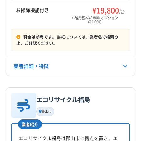
密着型の業者です。
河沼郡湯川村
河沼郡柳津町
岩瀬郡鏡石町
¥19,800
お掃除機能付き
/台
営業時間
岩瀬郡天栄村
郡山市
西白河郡西郷村
西白河郡泉崎村
（内訳:基本¥8,800+オプション
¥11,000）
8:00〜19:00
西白河郡中島村
西白河郡矢吹町
石川郡玉川村
石川郡古殿町
石川郡石川町
石川郡浅川町
料金は参考です。
詳細については、
業者名で検索の
定休日
石川郡平田村
双葉郡葛尾村
双葉郡広野町
上、ご確認ください。
なし
双葉郡川内村
双葉郡双葉町
双葉郡大熊町
双葉郡楢葉町
双葉郡富岡町
双葉郡浪江町
電話番号
業者詳細・特徴
非公開
相馬郡新地町
相馬郡飯舘村
大沼郡会津美里町
大沼郡金山町
大沼郡三島町
大沼郡昭和村
詳細な料金表
業者情報
特徴
公式HP
田村郡三春町
田村郡小野町
東白川郡鮫川村
公式サイトなし
東白川郡棚倉町
東白川郡塙町
南会津郡下郷町
エコリサイクル福島
基本情報
南会津郡只見町
南会津郡南会津町
南会津郡檜枝岐村
代表者名
郡山市
耶麻郡西会津町
耶麻郡猪苗代町
耶麻郡磐梯町
高木敬太
耶麻郡北塩原村
(宮城県) 仙台市宮城野区
業者紹介
所在地
(宮城県) 仙台市若林区
(宮城県) 仙台市青葉区
福島県富久山町南小泉字関場7-89
エコリサイクル福島は郡山市に拠点を置き、エ
(宮城県) 仙台市泉区
(宮城県) 仙台市太白区