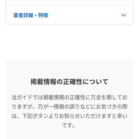
双葉郡広野町
双葉郡川内村
双葉郡双葉町
双葉郡大熊町
双葉郡楢葉町
双葉郡富岡町
業者詳細・特徴
電話番号
非公開
双葉郡浪江町
相馬郡新地町
相馬郡飯舘村
大沼郡会津美里町
大沼郡金山町
大沼郡三島町
詳細な料金表
業者情報
特徴
公式HP
大沼郡昭和村
田村郡三春町
田村郡小野町
公式サイトなし
東白川郡鮫川村
東白川郡棚倉町
東白川郡塙町
基本情報
代表者名
南会津郡下郷町
南会津郡只見町
南会津郡南会津町
内山浩一
南会津郡檜枝岐村
耶麻郡西会津町
耶麻郡猪苗代町
耶麻郡磐梯町
耶麻郡北塩原村
所在地
掲載情報の正確性について
福島県郡山市鶴見坦3丁目16-21
当ガイドでは掲載情報の正確性に万全を期してお
対応地域
りますが、万が一情報の誤りなどにお気づきの際
東白川郡矢祭町
いわき市
伊達市
会津若松市
は、下記ボタンよりお知らせいただけますと幸い
喜多方市
須賀川市
相馬市
田村市
南相馬市
です。
二本松市
白河市
福島市
本宮市
安達郡大玉村
伊達郡桑折町
伊達郡国見町
伊達郡川俣町
もっと見る