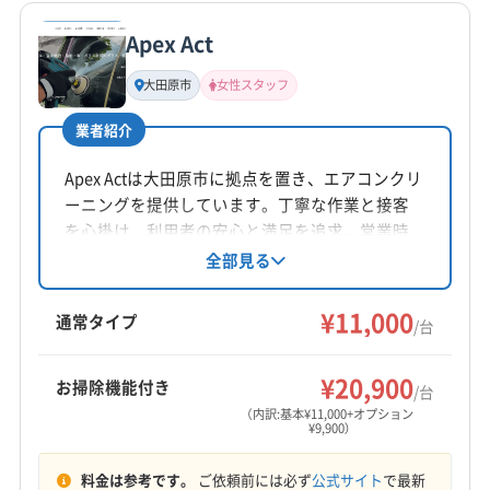
Apex Act
基本情報
代表者名
大田原市
女性スタッフ
馬上正純
業者紹介
所在地
福島県不明
Apex Actは大田原市に拠点を置き、エアコンクリ
ーニングを提供しています。丁寧な作業と接客
対応地域
を心掛け、利用者の安心と満足を追求。営業時
東白川郡矢祭町
いわき市
須賀川市
石川郡玉川村
間外の予約や女性スタッフ同行も相談可能で
全部見る
す。基本料金11,000円からで、複数台割引やオプ
石川郡古殿町
石川郡石川町
石川郡浅川町
ションも用意されています。年中無休で対応し
¥11,000
石川郡平田村
双葉郡葛尾村
双葉郡広野町
通常タイプ
/台
ています。
双葉郡川内村
双葉郡双葉町
双葉郡大熊町
もっと見る
双葉郡楢葉町
双葉郡富岡町
双葉郡浪江町
¥20,900
お掃除機能付き
/台
営業時間
田村郡三春町
田村郡小野町
東白川郡鮫川村
（内訳:基本¥11,000+オプション
¥9,900）
8:00〜18:00
東白川郡棚倉町
東白川郡塙町
(茨城県) 高萩市
(茨城県) 北茨城市
料金は参考です。
ご依頼前には必ず
公式サイト
で最新
定休日