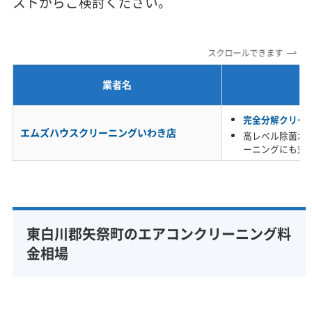
ストからご検討ください。
定額料金
複数台割引
初回割引
定期メンテナンス
当日予約可能
即日対応可能
24時間対応
土日祝日対応
スクロールできます
年末年始対応
防カビ・抗菌
消臭処理
防汚コーティング
業者名
※項目にカーソルを合わせると詳細な説明が表示されます。
完全分解クリー
エムズハウスクリーニングいわき店
高レベル除菌水
ーニングにも対
東白川郡矢祭町のエアコンクリーニング料
金相場