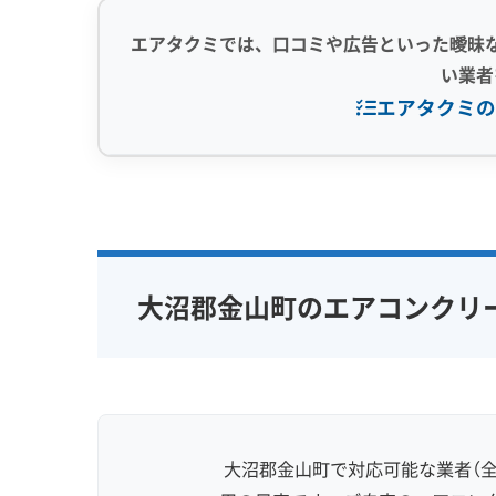
エアタクミでは、口コミや広告といった曖昧
い業者
エアタクミの
専門性・技術力 (9)
信頼性・安心
完全分解洗浄
部分クリーニング
保証付き
実績10年以上
資格保有スタッフ
女性スタッ
大沼郡金山町のエアコンクリ
家庭用エアコン
業務用エアコン
アレルギー
壁掛け型
天井カセット型
地域密着型
お掃除機能付き
大沼郡金山町で対応可能な業者（全