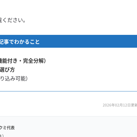
覧ください。
記事でわかること
機能付き・完全分解）
選び方
絞り込み可能）
2026年02月12日更
クミ代表
き）