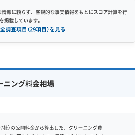
な情報に頼らず、客観的な事実情報をもとにスコア計算を行
を掲載しています。
全調査項目（29項目）を見る
感 (8)
利便性・サービス (12)
アフターフォロー
定額料金
複数台割引
初回割引
フ在籍
エコ洗剤使用
定期メンテナンス
当日予約可能
ーニング料金相場
対策
ハウスダスト除去
即日対応可能
24時間対応
フランチャイズ
土日祝日対応
年末年始対応
防カビ・抗菌
消臭処理
防汚コーティング
7社）の公開料金から算出した、クリーニング費
※項目にカーソルを合わせると詳細な説明が表示されます。