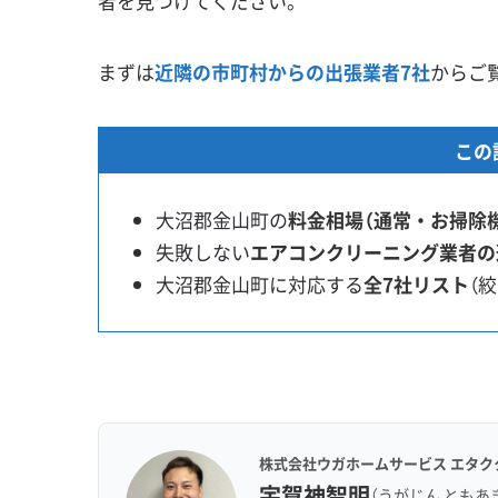
者を見つけてください。
まずは
近隣の市町村からの出張業者7社
からご
この
大沼郡金山町の
料金相場（通常・お掃除
失敗しない
エアコンクリーニング業者の
大沼郡金山町に対応する
全7社リスト
（
株式会社ウガホームサービス エタク
宇賀神智明
（うがじん ともあ