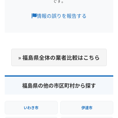
です。
営業時間
双葉郡楢葉町
双葉郡富岡町
田村郡三春町
8:00〜20:00
田村郡小野町
東白川郡棚倉町
(茨城県) ひたちなか市
情報の誤りを報告する
(茨城県) 高萩市
(茨城県) 常陸太田市
(茨城県) 常陸大宮市
定休日
(茨城県) 水戸市
(茨城県) 東茨城郡茨城町
年中無休
(茨城県) 那珂郡東海村
(茨城県) 那珂市
(茨城県) 日立市
(茨城県) 北茨城市
電話番号
0246-88-9449
» 福島県全体の業者比較はこちら
公式HP
公式サイトを見る
福島県の他の市区町村から探す
いわき市
伊達市