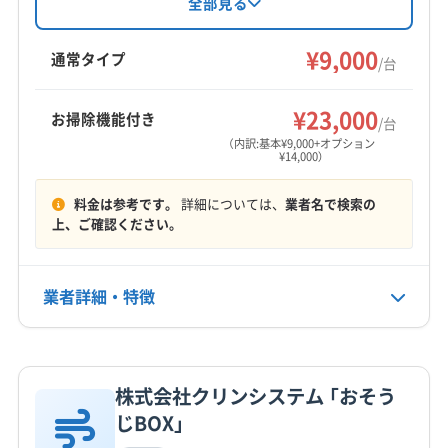
けや防カビコート無料サービスが特徴。損害保
全部見る
(群馬県) 邑楽郡大泉町
(群馬県) 邑楽郡板倉町
険加入済みで、駐車場代も負担します。9:00～
喜多方市
須賀川市
相馬市
田村市
南相馬市
(群馬県) 邑楽郡明和町
(群馬県) 邑楽郡邑楽町
18:00まで不定休で営業し、東北・関東エリアに
¥9,000
二本松市
白河市
福島市
本宮市
安達郡大玉村
通常タイプ
(茨城県) つくば市
(茨城県) ひたちなか市
/台
対応しています。
伊達郡桑折町
伊達郡国見町
伊達郡川俣町
(茨城県) 猿島郡境町
(茨城県) 猿島郡五霞町
もっと見る
河沼郡会津坂下町
河沼郡湯川村
河沼郡柳津町
¥23,000
(茨城県) 下妻市
(茨城県) 笠間市
(茨城県) 久慈郡大子町
お掃除機能付き
/台
営業時間
岩瀬郡鏡石町
郡山市
西白河郡西郷村
西白河郡泉崎村
(茨城県) 結城郡八千代町
(茨城県) 結城市
(茨城県) 古河市
（内訳:基本¥9,000+オプション
¥14,000）
平日9:00〜17:00 土日祝10:00〜17:00
西白河郡中島村
西白河郡矢吹町
石川郡玉川村
(茨城県) 高萩市
(茨城県) 坂東市
(茨城県) 桜川市
石川郡古殿町
石川郡石川町
石川郡浅川町
(茨城県) 鹿嶋市
(茨城県) 常陸太田市
(茨城県) 常陸大宮市
料金は参考です。
詳細については、
業者名で検索の
定休日
石川郡平田村
双葉郡葛尾村
双葉郡広野町
上、ご確認ください。
(茨城県) 水戸市
(茨城県) 筑西市
(茨城県) 東茨城郡茨城町
不定休
双葉郡川内村
双葉郡双葉町
双葉郡大熊町
(茨城県) 東茨城郡城里町
(茨城県) 東茨城郡大洗町
双葉郡楢葉町
双葉郡富岡町
双葉郡浪江町
(茨城県) 那珂郡東海村
(茨城県) 那珂市
(茨城県) 日立市
電話番号
業者詳細・特徴
024-954-7169
相馬郡新地町
相馬郡飯舘村
大沼郡会津美里町
(茨城県) 北茨城市
大沼郡金山町
大沼郡三島町
大沼郡昭和村
詳細な料金表
業者情報
特徴
公式HP
田村郡三春町
田村郡小野町
東白川郡鮫川村
公式サイトを見る
東白川郡棚倉町
東白川郡塙町
東白川郡矢祭町
株式会社クリンシステム 「おそう
基本情報
じBOX」
南会津郡下郷町
南会津郡只見町
南会津郡南会津町
代表者名
南会津郡檜枝岐村
耶麻郡西会津町
耶麻郡猪苗代町