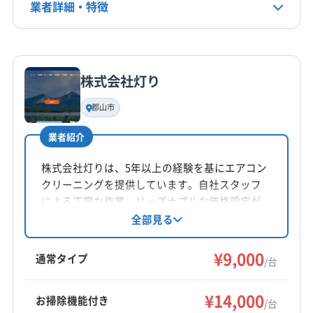
公式HP
業者詳細・特徴
公式サイトを見る
詳細な料金表
業者情報
特徴
株式会社灯り
基本情報
代表者名
郡山市
非公開
業者紹介
所在地
栃木県大田原市
株式会社灯りは、5年以上の経験を基にエアコン
クリーニングを提供しています。自社スタッフ
対応地域
による丁寧な作業、リーズナブルな価格設定が
岩瀬郡天栄村
会津若松市
須賀川市
白河市
本宮市
魅力です。ニオイや汚れを解消し、養生や作業
全部見る
後の確認も徹底。福島県郡山市を中心に、東
河沼郡会津坂下町
河沼郡湯川村
河沼郡柳津町
北・中部エリアに対応しています。
¥9,000
岩瀬郡鏡石町
郡山市
西白河郡西郷村
西白河郡泉崎村
通常タイプ
/台
西白河郡中島村
西白河郡矢吹町
東白川郡鮫川村
もっと見る
東白川郡棚倉町
東白川郡塙町
東白川郡矢祭町
¥14,000
お掃除機能付き
/台