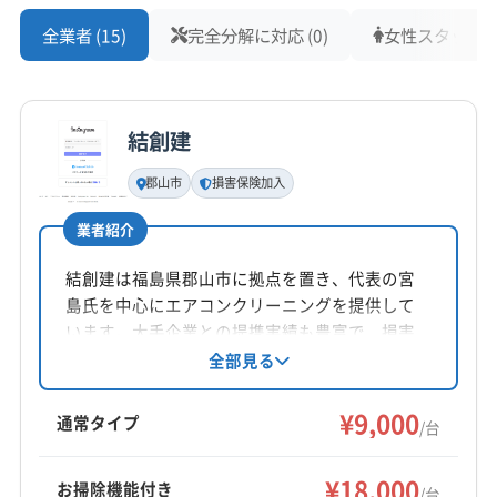
全業者 (15)
完全分解に対応 (0)
女性スタッフ在籍
結創建
郡山市
損害保険加入
業者紹介
結創建は福島県郡山市に拠点を置き、代表の宮
島氏を中心にエアコンクリーニングを提供して
います。大手企業との提携実績も豊富で、損害
保険加入済み。丁寧な作業と最新機材による効
全部見る
率的な清掃が強みです。営業時間外の相談も可
能。20代のスタッフが対応し、実績と仕上がり
¥9,000
通常タイプ
/台
に自信を持っている点が特徴です。
¥18,000
お掃除機能付き
/台