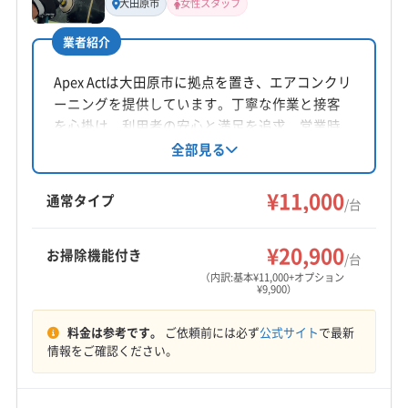
大田原市
女性スタッフ
上妻
業者紹介
所在地
福島県郡山市香久池1-21-5
Apex Actは大田原市に拠点を置き、エアコンクリ
ーニングを提供しています。丁寧な作業と接客
対応地域
を心掛け、利用者の安心と満足を追求。営業時
岩瀬郡天栄村
須賀川市
田村市
本宮市
間外の予約や女性スタッフ同行も相談可能で
全部見る
す。基本料金11,000円からで、複数台割引やオプ
岩瀬郡鏡石町
郡山市
田村郡三春町
田村郡小野町
ションも用意されています。年中無休で対応し
¥11,000
通常タイプ
/台
ています。
営業時間
8:00〜18:00
¥20,900
お掃除機能付き
/台
（内訳:基本¥11,000+オプション
定休日
¥9,900）
不定休
料金は参考です。
ご依頼前には必ず
公式サイト
で最新
電話番号
情報をご確認ください。
024-954-5545