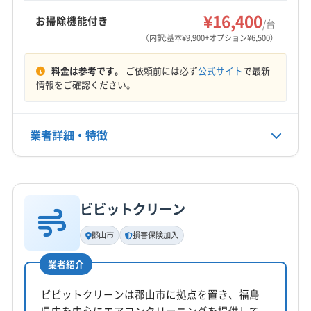
河沼郡湯川村
河沼郡柳津町
岩瀬郡鏡石町
郡山市
¥16,400
お掃除機能付き
/台
営業時間
西白河郡西郷村
西白河郡泉崎村
西白河郡中島村
（内訳:基本¥9,900+オプション¥6,500）
8:00〜19:00
西白河郡矢吹町
石川郡玉川村
石川郡古殿町
料金は参考です。
ご依頼前には必ず
公式サイト
で最新
石川郡石川町
石川郡浅川町
石川郡平田村
定休日
情報をご確認ください。
双葉郡葛尾村
双葉郡広野町
双葉郡川内村
なし
双葉郡双葉町
双葉郡大熊町
双葉郡楢葉町
双葉郡富岡町
双葉郡浪江町
相馬郡新地町
業者詳細・特徴
電話番号
非公開
相馬郡飯舘村
大沼郡会津美里町
大沼郡金山町
大沼郡三島町
大沼郡昭和村
田村郡三春町
詳細な料金表
業者情報
特徴
公式HP
田村郡小野町
東白川郡鮫川村
東白川郡棚倉町
公式サイトなし
ビビットクリーン
東白川郡塙町
東白川郡矢祭町
南会津郡下郷町
基本情報
代表者名
南会津郡只見町
南会津郡南会津町
南会津郡檜枝岐村
郡山市
損害保険加入
熊田義仁
耶麻郡西会津町
耶麻郡猪苗代町
耶麻郡磐梯町
業者紹介
耶麻郡北塩原村
(宮城県) 仙台市宮城野区
所在地
(宮城県) 仙台市若林区
(宮城県) 仙台市青葉区
福島県郡山市安積町成田字西畑32番地
ビビットクリーンは郡山市に拠点を置き、福島
(宮城県) 仙台市泉区
(宮城県) 仙台市太白区