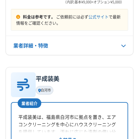
営業時間
南会津郡下郷町
南会津郡只見町
南会津郡南会津町
（内訳:基本¥9,000+オプション¥5,000）
8:00〜21:00
南会津郡檜枝岐村
(埼玉県) 羽生市
(埼玉県) 加須市
料金は参考です。
ご依頼前には必ず
公式サイト
で最新
(埼玉県) 吉川市
(埼玉県) 久喜市
(埼玉県) 幸手市
定休日
情報をご確認ください。
(埼玉県) 春日部市
(埼玉県) 白岡市
(埼玉県) 蓮田市
なし
(栃木県) さくら市
(栃木県) 宇都宮市
(栃木県) 塩谷郡塩谷町
(栃木県) 塩谷郡高根沢町
業者詳細・特徴
電話番号
080-5187-2729
(栃木県) 下都賀郡壬生町
(栃木県) 下都賀郡野木町
(栃木県) 下野市
(栃木県) 河内郡上三川町
(栃木県) 佐野市
詳細な料金表
業者情報
特徴
公式HP
(栃木県) 鹿沼市
(栃木県) 小山市
(栃木県) 真岡市
公式サイトを見る
平成装美
(栃木県) 足利市
(栃木県) 大田原市
(栃木県) 栃木市
基本情報
代表者名
(栃木県) 那須烏山市
(栃木県) 那須塩原市
白河市
非公開
(栃木県) 那須郡那珂川町
(栃木県) 那須郡那須町
業者紹介
(栃木県) 日光市
(栃木県) 芳賀郡益子町
所在地
(栃木県) 芳賀郡市貝町
(栃木県) 芳賀郡芳賀町
福島県郡山市西田町根木屋北山120
平成装美は、福島県白河市に拠点を置き、エア
(栃木県) 芳賀郡茂木町
(栃木県) 矢板市
(群馬県) みどり市
コンクリーニングを中心にハウスクリーニング
対応地域
(群馬県) 館林市
(群馬県) 桐生市
(群馬県) 邑楽郡千代田町
を提供しています。汚れに応じた洗剤の使い分
岩瀬郡天栄村
いわき市
伊達市
会津若松市