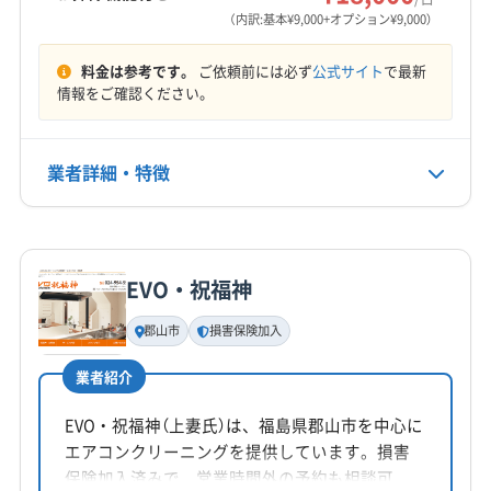
（内訳:基本¥9,000+オプション¥9,000）
料金は参考です。
ご依頼前には必ず
公式サイト
で最新
情報をご確認ください。
業者詳細・特徴
詳細な料金表
業者情報
特徴
EVO・祝福神
基本情報
代表者名
郡山市
損害保険加入
宮島
業者紹介
所在地
福島県郡山市
EVO・祝福神（上妻氏）は、福島県郡山市を中心に
エアコンクリーニングを提供しています。損害
対応地域
保険加入済みで、営業時間外の予約も相談可