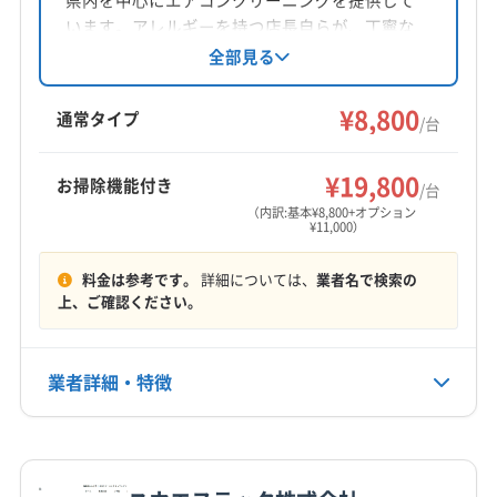
県内を中心にエアコンクリーニングを提供して
対応地域
(宮城県) 多賀城市
(宮城県) 白石市
(宮城県) 名取市
います。アレルギーを持つ店長自らが、丁寧な
岩瀬郡天栄村
会津若松市
須賀川市
田村市
作業とリーズナブルな価格で、家庭用から業務
全部見る
(山形県) 山形市
(山形県) 天童市
(山形県) 米沢市
用まで幅広く対応。損害保険加入済みで、防カ
二本松市
白河市
福島市
本宮市
安達郡大玉村
ビ・抗菌コートなどのオプションも充実。土日
¥8,800
岩瀬郡鏡石町
郡山市
西白河郡西郷村
西白河郡泉崎村
通常タイプ
/台
祝日対応、保証付きで、気軽に相談できる地域
西白河郡中島村
西白河郡矢吹町
石川郡玉川村
もっと見る
密着型の業者です。
石川郡古殿町
石川郡石川町
石川郡浅川町
¥19,800
お掃除機能付き
/台
営業時間
石川郡平田村
双葉郡大熊町
田村郡三春町
（内訳:基本¥8,800+オプション
¥11,000）
8:00
田村郡小野町
東白川郡鮫川村
東白川郡棚倉町
耶麻郡猪苗代町
耶麻郡磐梯町
料金は参考です。
詳細については、
業者名で検索の
定休日
上、ご確認ください。
不定休
電話番号
業者詳細・特徴
090-8255-1976
詳細な料金表
業者情報
特徴
公式HP
公式サイトを見る