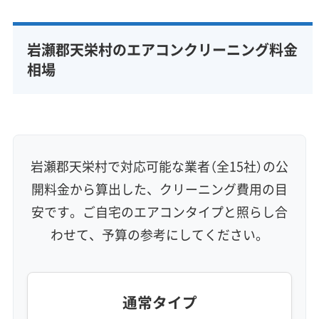
専門性・技術力 (9)
完全分解洗浄
部分クリーニング
実績10年以上
岩瀬郡天栄村のエアコンクリーニング料金
資格保有スタッフ
家庭用エアコン
業務用エアコン
相場
壁掛け型
天井カセット型
お掃除機能付き
信頼性・安心感 (8)
保証付き
アフターフォロー
女性スタッフ在籍
エコ洗剤使用
アレルギー対策
ハウスダスト除去
岩瀬郡天栄村で対応可能な業者（全15社）の公
地域密着型
フランチャイズ
開料金から算出した、クリーニング費用の目
利便性・サービス (12)
安です。ご自宅のエアコンタイプと照らし合
わせて、予算の参考にしてください。
定額料金
複数台割引
初回割引
定期メンテナンス
当日予約可能
即日対応可能
24時間対応
土日祝日対応
年末年始対応
防カビ・抗菌
消臭処理
防汚コーティング
通常タイプ
※項目にカーソルを合わせると詳細な説明が表示されます。