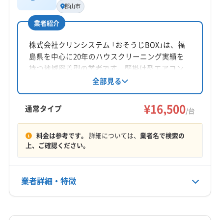
藤田浩
郡山市
耶麻郡磐梯町
耶麻郡北塩原村
(石川県) かほく市
業者紹介
所在地
(石川県) 羽咋郡志賀町
(石川県) 羽咋郡宝達志水町
福島県白河市表郷社田字太夫屋敷10
(石川県) 羽咋市
(石川県) 加賀市
(石川県) 河北郡津幡町
株式会社クリンシステム 「おそうじBOX」は、福
(石川県) 河北郡内灘町
(石川県) 金沢市
島県を中心に20年のハウスクリーニング実績を
対応地域
持つ地域密着型の業者です。壁掛け型エアコン
(石川県) 鹿島郡中能登町
(石川県) 七尾市
(石川県) 珠洲市
岩瀬郡天栄村
いわき市
須賀川市
田村市
白河市
クリーニングを専門とし、汚れによる追加料金
全部見る
(石川県) 小松市
(石川県) 能美郡川北町
(石川県) 能美市
岩瀬郡鏡石町
郡山市
石川郡玉川村
石川郡古殿町
は一切不要。年中無休で対応し、対応エリア内
(石川県) 白山市
(石川県) 鳳珠郡穴水町
石川郡石川町
石川郡浅川町
石川郡平田村
は出張費無料です。経験豊富なスタッフが5名在
¥16,500
通常タイプ
(石川県) 鳳珠郡能登町
(石川県) 野々市市
(石川県) 輪島市
/台
東白川郡鮫川村
東白川郡棚倉町
東白川郡塙町
籍し、丁寧な作業を心がけています。
もっと見る
東白川郡矢祭町
(栃木県) さくら市
(栃木県) 大田原市
料金は参考です。
詳細については、
業者名で検索の
営業時間
(栃木県) 那須烏山市
(栃木県) 那須塩原市
上、ご確認ください。
9:00〜18:00
(栃木県) 那須郡那珂川町
(栃木県) 那須郡那須町
(栃木県) 矢板市
定休日
業者詳細・特徴
不定休
詳細な料金表
業者情報
特徴
電話番号