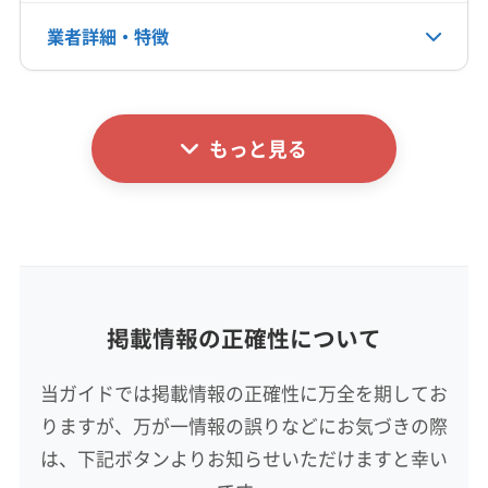
双葉郡楢葉町
双葉郡富岡町
双葉郡浪江町
業者詳細・特徴
電話番号
非公開
相馬郡新地町
相馬郡飯舘村
大沼郡会津美里町
大沼郡金山町
大沼郡三島町
大沼郡昭和村
詳細な料金表
業者情報
特徴
公式HP
田村郡三春町
田村郡小野町
東白川郡鮫川村
公式サイトなし
もっと見る
東白川郡棚倉町
東白川郡塙町
東白川郡矢祭町
基本情報
代表者名
南会津郡下郷町
南会津郡只見町
南会津郡南会津町
後藤勇美
南会津郡檜枝岐村
耶麻郡西会津町
耶麻郡猪苗代町
耶麻郡磐梯町
耶麻郡北塩原村
所在地
福島県いわき市常磐湯本町山の神79-4
掲載情報の正確性について
対応地域
岩瀬郡天栄村
いわき市
須賀川市
田村市
白河市
当ガイドでは掲載情報の正確性に万全を期してお
本宮市
岩瀬郡鏡石町
郡山市
西白河郡西郷村
りますが、万が一情報の誤りなどにお気づきの際
西白河郡泉崎村
西白河郡中島村
西白河郡矢吹町
石川郡玉川村
石川郡古殿町
石川郡石川町
は、下記ボタンよりお知らせいただけますと幸い
もっと見る
石川郡浅川町
石川郡平田村
双葉郡広野町