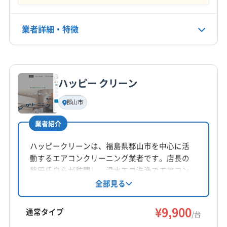
年中無休
業者詳細・特徴
電話番号
非公開
詳細な料金表
業者情報
特徴
公式HP
公式サイトなし
ハッピー クリーン
基本情報
代表者名
郡山市
上妻茂治
業者紹介
所在地
福島県郡山市安積2-69 安積ビル103
ハッピークリーンは、福島県郡山市を中心に活
動するエアコンクリーニング業者です。店長の
対応地域
熊田氏自らが訪問し、温水エコ洗浄でエアコン
岩瀬郡天栄村
いわき市
伊達市
会津若松市
内部のカビや汚れを徹底的に除去。エコ洗剤の
全部見る
使用や防カビ抗菌コートで、小さなお子様やペ
喜多方市
須賀川市
田村市
二本松市
白河市
ットがいる家庭でも安心して利用できます。2台
¥9,900
福島市
本宮市
安達郡大玉村
伊達郡桑折町
通常タイプ
/台
以上の申し込みでお得な割引があります。
伊達郡国見町
伊達郡川俣町
河沼郡会津坂下町
もっと見る