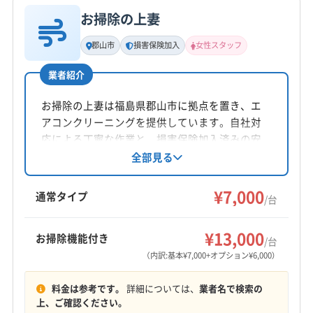
非公開
お掃除の上妻
基本情報
代表者名
公式HP
郡山市
損害保険加入
女性スタッフ
安田
公式サイトなし
業者紹介
所在地
福島県郡山市昭和二丁目2-7
お掃除の上妻は福島県郡山市に拠点を置き、エ
アコンクリーニングを提供しています。自社対
対応地域
応による丁寧な作業と、損害保険加入済みの安
岩瀬郡天栄村
須賀川市
田村市
二本松市
白河市
心感が魅力。女性スタッフの同行も可能で、土
全部見る
日祝日も対応。駐車代は店舗負担です。基本料
福島市
本宮市
安達郡大玉村
岩瀬郡鏡石町
郡山市
金7,000円からで、お掃除機能付きエアコンや室
¥7,000
西白河郡泉崎村
西白河郡中島村
西白河郡矢吹町
通常タイプ
/台
外機洗浄などのオプションも用意しています。
もっと見る
¥13,000
お掃除機能付き
/台
営業時間
（内訳:基本¥7,000+オプション¥6,000）
全日
料金は参考です。
詳細については、
業者名で検索の
定休日
上、ご確認ください。