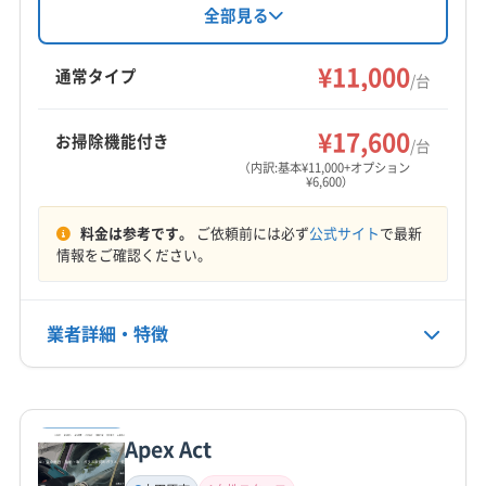
岩瀬郡天栄村
伊達市
会津若松市
須賀川市
田村市
能。大手での業務経験を活かし、顧客満足度を
全部見る
重視しています。基本料金11,000円/台で、複数
二本松市
白河市
福島市
本宮市
安達郡大玉村
台割引やオプションも充実。保証付きで、防カ
¥11,000
岩瀬郡鏡石町
郡山市
石川郡玉川村
田村郡三春町
通常タイプ
/台
ビ・抗菌コーティングに対応しています。
田村郡小野町
もっと見る
¥17,600
お掃除機能付き
/台
営業時間
（内訳:基本¥11,000+オプション
¥6,600）
8:00〜18:00
料金は参考です。
ご依頼前には必ず
公式サイト
で最新
定休日
情報をご確認ください。
日・祝
電話番号
業者詳細・特徴
非公開
詳細な料金表
業者情報
特徴
公式HP
公式サイトを見る
Apex Act
基本情報
代表者名