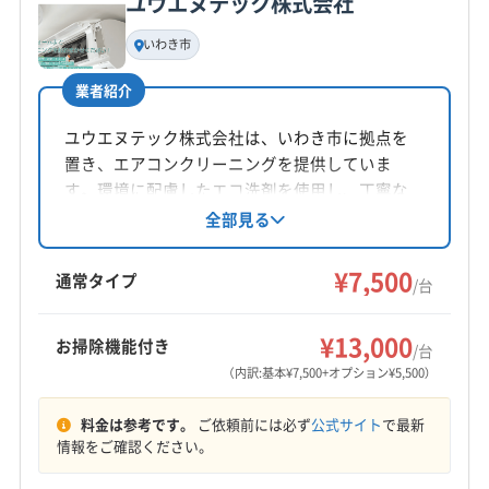
ユウエヌテック株式会社
基本情報
代表者名
いわき市
高木敬太
業者紹介
所在地
福島県富久山町南小泉字関場7-89
ユウエヌテック株式会社は、いわき市に拠点を
置き、エアコンクリーニングを提供していま
対応地域
す。環境に配慮したエコ洗剤を使用し、丁寧な
岩瀬郡天栄村
いわき市
伊達市
会津若松市
作業が特徴です。土日祝日も対応可能で、損害
全部見る
保険にも加入済み。福島県いわき市を中心に、
喜多方市
須賀川市
相馬市
田村市
南相馬市
茨城県の一部エリアにも対応しています。
¥7,500
二本松市
白河市
福島市
本宮市
安達郡大玉村
通常タイプ
/台
伊達郡桑折町
伊達郡国見町
伊達郡川俣町
もっと見る
河沼郡会津坂下町
河沼郡湯川村
河沼郡柳津町
¥13,000
お掃除機能付き
/台
営業時間
岩瀬郡鏡石町
郡山市
西白河郡西郷村
西白河郡泉崎村
（内訳:基本¥7,500+オプション¥5,500）
9:00〜19:00
西白河郡中島村
西白河郡矢吹町
石川郡玉川村
料金は参考です。
ご依頼前には必ず
公式サイト
で最新
石川郡古殿町
石川郡石川町
石川郡浅川町
定休日
情報をご確認ください。
石川郡平田村
双葉郡葛尾村
双葉郡広野町
年中無休
双葉郡川内村
双葉郡双葉町
双葉郡大熊町