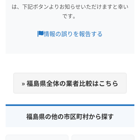
は、下記ボタンよりお知らせいただけますと幸い
福島市
伊達郡桑折町
伊達郡国見町
伊達郡川俣町
です。
相馬郡新地町
耶麻郡西会津町
耶麻郡猪苗代町
耶麻郡北塩原村
(宮城県) 伊具郡丸森町
もっと見る
情報の誤りを報告する
(宮城県) 遠田郡美里町
(宮城県) 遠田郡涌谷町
営業時間
(宮城県) 塩竈市
(宮城県) 牡鹿郡女川町
8:00〜20:00
(宮城県) 加美郡加美町
(宮城県) 加美郡色麻町
(宮城県) 角田市
(宮城県) 刈田郡七ヶ宿町
定休日
(宮城県) 刈田郡蔵王町
(宮城県) 岩沼市
年中無休
(宮城県) 宮城郡七ヶ浜町
(宮城県) 宮城郡松島町
» 福島県全体の業者比較はこちら
(宮城県) 宮城郡利府町
(宮城県) 黒川郡大郷町
電話番号
非公開
(宮城県) 黒川郡大衡村
(宮城県) 黒川郡大和町
(宮城県) 柴田郡柴田町
(宮城県) 柴田郡川崎町
公式HP
(宮城県) 柴田郡村田町
(宮城県) 柴田郡大河原町
福島県の他の市区町村から探す
公式サイトなし
(宮城県) 石巻市
(宮城県) 仙台市宮城野区
(宮城県) 仙台市若林区
(宮城県) 仙台市青葉区
(宮城県) 仙台市泉区
(宮城県) 仙台市太白区