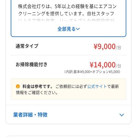
宮城県仙台市太白区
株式会社灯りは、5年以上の経験を基にエアコン
クリーニングを提供しています。自社スタッフ
対応地域
による丁寧な作業、リーズナブルな価格設定が
相馬郡飯舘村
伊達市
喜多方市
須賀川市
相馬市
魅力です。ニオイや汚れを解消し、養生や作業
全部見る
後の確認も徹底。福島県郡山市を中心に、東
田村市
南相馬市
二本松市
福島市
本宮市
郡山市
北・中部エリアに対応しています。
¥9,000
相馬郡新地町
田村郡三春町
田村郡小野町
通常タイプ
/台
(宮城県) 伊具郡丸森町
(宮城県) 遠田郡美里町
もっと見る
(宮城県) 遠田郡涌谷町
(宮城県) 塩竈市
¥14,000
お掃除機能付き
/台
営業時間
(宮城県) 牡鹿郡女川町
(宮城県) 加美郡加美町
（内訳:基本¥9,000+オプション¥5,000）
不明
(宮城県) 加美郡色麻町
(宮城県) 角田市
料金は参考です。
ご依頼前には必ず
公式サイト
で最新
(宮城県) 刈田郡七ヶ宿町
(宮城県) 刈田郡蔵王町
定休日
情報をご確認ください。
(宮城県) 岩沼市
(宮城県) 気仙沼市
木
(宮城県) 宮城郡七ヶ浜町
(宮城県) 宮城郡松島町
(宮城県) 宮城郡利府町
(宮城県) 栗原市
業者詳細・特徴
電話番号
0120-792-547
(宮城県) 黒川郡大郷町
(宮城県) 黒川郡大衡村
(宮城県) 黒川郡大和町
(宮城県) 柴田郡柴田町
詳細な料金表
業者情報
特徴
公式HP