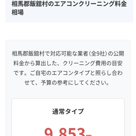
完全分解洗浄
部分クリーニング
実績10年以上
相馬郡飯舘村のエアコンクリーニング料金
資格保有スタッフ
家庭用エアコン
業務用エアコン
相場
壁掛け型
天井カセット型
お掃除機能付き
信頼性・安心感 (8)
保証付き
アフターフォロー
女性スタッフ在籍
エコ洗剤使用
アレルギー対策
ハウスダスト除去
相馬郡飯舘村で対応可能な業者（全9社）の公開
地域密着型
フランチャイズ
料金から算出した、クリーニング費用の目安
利便性・サービス (12)
です。ご自宅のエアコンタイプと照らし合わ
せて、予算の参考にしてください。
定額料金
複数台割引
初回割引
定期メンテナンス
当日予約可能
即日対応可能
24時間対応
土日祝日対応
年末年始対応
防カビ・抗菌
消臭処理
防汚コーティング
通常タイプ
※項目にカーソルを合わせると詳細な説明が表示されます。
9,853