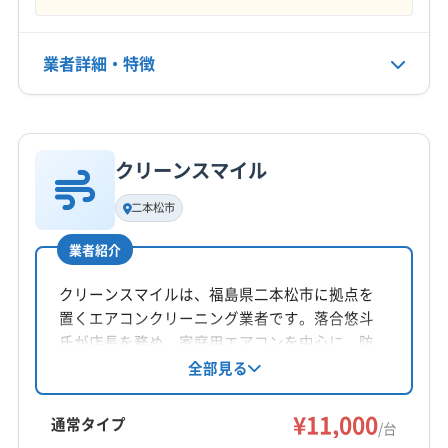
石川郡浅川町
石川郡平田村
双葉郡葛尾村
不定休
双葉郡広野町
双葉郡川内村
双葉郡双葉町
双葉郡大熊町
双葉郡楢葉町
双葉郡富岡町
業者詳細・特徴
電話番号
024-954-7169
双葉郡浪江町
相馬郡新地町
大沼郡会津美里町
大沼郡金山町
大沼郡三島町
大沼郡昭和村
詳細な料金表
業者情報
特徴
公式HP
田村郡三春町
田村郡小野町
東白川郡鮫川村
公式サイトを見る
クリーンスマイル
東白川郡棚倉町
東白川郡塙町
東白川郡矢祭町
基本情報
代表者名
南会津郡下郷町
南会津郡只見町
南会津郡南会津町
二本松市
上妻茂治
南会津郡檜枝岐村
耶麻郡西会津町
耶麻郡猪苗代町
業者紹介
耶麻郡磐梯町
耶麻郡北塩原村
(石川県) かほく市
所在地
(石川県) 羽咋郡志賀町
(石川県) 羽咋郡宝達志水町
福島県郡山市安積2-69 安積ビル103
クリーンスマイルは、福島県二本松市に拠点を
(石川県) 羽咋市
(石川県) 加賀市
(石川県) 河北郡津幡町
置くエアコンクリーニング業者です。落合悠斗
対応地域
(石川県) 河北郡内灘町
(石川県) 金沢市
氏が店長を務め、家庭用エアコンを中心に、防
相馬郡飯舘村
いわき市
伊達市
会津若松市
カビ・抗菌コーティングなどのオプションも提
全部見る
(石川県) 鹿島郡中能登町
(石川県) 七尾市
(石川県) 珠洲市
供。年中無休で、福島県内の幅広いエリアに対
喜多方市
須賀川市
田村市
二本松市
白河市
(石川県) 小松市
(石川県) 能美郡川北町
(石川県) 能美市
応しています。仕上がりに不満の場合は無料で
¥11,000
福島市
本宮市
安達郡大玉村
伊達郡桑折町
通常タイプ
(石川県) 白山市
(石川県) 鳳珠郡穴水町
/台
追加対応があり、営業時間外の相談も可能で
伊達郡国見町
伊達郡川俣町
河沼郡会津坂下町