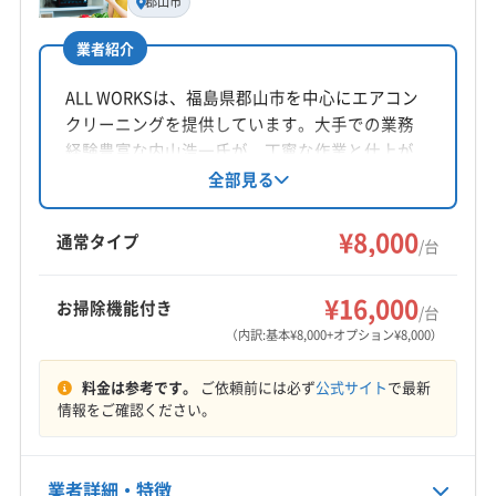
郡山市
岡田稔
業者紹介
所在地
福島県南相馬市原町区北町573-1
ALL WORKSは、福島県郡山市を中心にエアコン
クリーニングを提供しています。大手での業務
対応地域
経験豊富な内山浩一氏が、丁寧な作業と仕上が
相馬郡飯舘村
いわき市
伊達市
相馬市
田村市
りに自信を持っています。土日祝日も対応し、
全部見る
防カビ・抗菌コーティングも行っています。通
南相馬市
福島市
伊達郡桑折町
伊達郡国見町
常タイプのエアコンクリーニングを特別価格で
¥8,000
伊達郡川俣町
双葉郡葛尾村
双葉郡広野町
通常タイプ
/台
提供中です。
双葉郡川内村
双葉郡双葉町
双葉郡大熊町
もっと見る
双葉郡楢葉町
双葉郡富岡町
双葉郡浪江町
¥16,000
お掃除機能付き
/台
営業時間
相馬郡新地町
(宮城県) 角田市
(宮城県) 岩沼市
（内訳:基本¥8,000+オプション¥8,000）
9:00〜18:00
(宮城県) 仙台市宮城野区
(宮城県) 仙台市若林区
料金は参考です。
ご依頼前には必ず
公式サイト
で最新
(宮城県) 仙台市青葉区
(宮城県) 仙台市泉区
定休日
情報をご確認ください。
(宮城県) 仙台市太白区
(宮城県) 名取市
不定休
(宮城県) 亘理郡山元町
(宮城県) 亘理郡亘理町
業者詳細・特徴
電話番号