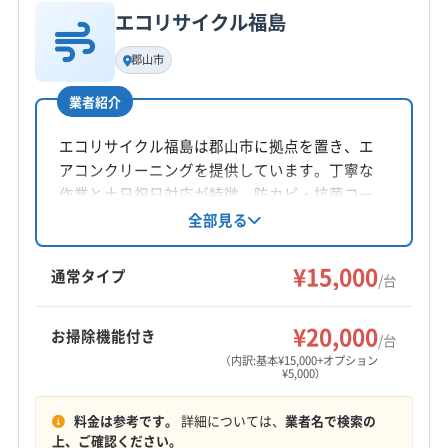
エコリサイクル福島
公式サイトなし
基本情報
代表者名
郡山市
高木敬太
業者紹介
所在地
福島県富久山町南小泉字関場7-89
エコリサイクル福島は郡山市に拠点を置き、エ
アコンクリーニングを提供しています。丁寧な
対応地域
作業と土日祝日対応が特徴。防カビ・抗菌コー
相馬郡飯舘村
いわき市
伊達市
会津若松市
ティングにも対応し、清潔な空気環境をサポー
全部見る
トしています。営業時間外の予約も相談可能。
喜多方市
須賀川市
相馬市
田村市
南相馬市
福島県内を中心に出張費無料で対応していま
¥15,000
二本松市
白河市
福島市
本宮市
安達郡大玉村
通常タイプ
/台
す。
伊達郡桑折町
伊達郡国見町
伊達郡川俣町
もっと見る
河沼郡会津坂下町
河沼郡湯川村
河沼郡柳津町
¥20,000
お掃除機能付き
/台
営業時間
岩瀬郡鏡石町
岩瀬郡天栄村
郡山市
西白河郡西郷村
（内訳:基本¥15,000+オプション
¥5,000）
9:00〜19:00
西白河郡泉崎村
西白河郡中島村
西白河郡矢吹町
石川郡玉川村
石川郡古殿町
石川郡石川町
料金は参考です。
詳細については、
業者名で検索の
定休日
石川郡浅川町
石川郡平田村
双葉郡葛尾村
上、ご確認ください。