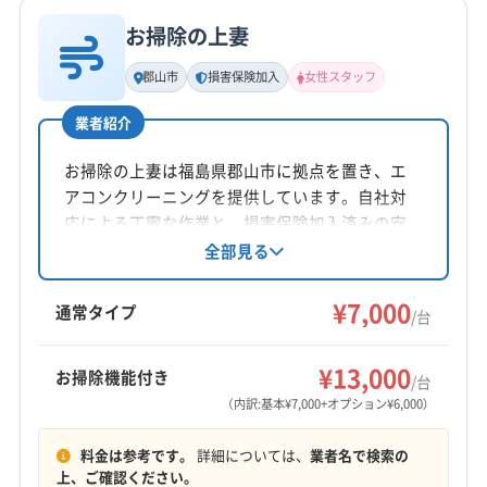
(宮城県) 柴田郡川崎町
(宮城県) 柴田郡村田町
公式サイトを見る
お掃除の上妻
(宮城県) 柴田郡大河原町
(宮城県) 石巻市
基本情報
代表者名
(宮城県) 仙台市宮城野区
(宮城県) 仙台市若林区
郡山市
損害保険加入
女性スタッフ
非公開
(宮城県) 仙台市青葉区
(宮城県) 仙台市泉区
業者紹介
(宮城県) 仙台市太白区
(宮城県) 多賀城市
(宮城県) 大崎市
所在地
(宮城県) 登米市
(宮城県) 東松島市
(宮城県) 白石市
福島県郡山市西田町根木屋北山120
お掃除の上妻は福島県郡山市に拠点を置き、エ
(宮城県) 富谷市
(宮城県) 本吉郡南三陸町
(宮城県) 名取市
アコンクリーニングを提供しています。自社対
対応地域
(宮城県) 亘理郡山元町
(宮城県) 亘理郡亘理町
応による丁寧な作業と、損害保険加入済みの安
相馬郡飯舘村
いわき市
伊達市
会津若松市
心感が魅力。女性スタッフの同行も可能で、土
全部見る
(秋田県) 鹿角市
(秋田県) 秋田市
(秋田県) 湯沢市
日祝日も対応。駐車代は店舗負担です。基本料
喜多方市
須賀川市
相馬市
田村市
南相馬市
金7,000円からで、お掃除機能付きエアコンや室
¥7,000
二本松市
白河市
福島市
本宮市
安達郡大玉村
通常タイプ
/台
外機洗浄などのオプションも用意しています。
伊達郡桑折町
伊達郡国見町
伊達郡川俣町
もっと見る
河沼郡会津坂下町
河沼郡湯川村
河沼郡柳津町
¥13,000
お掃除機能付き
/台
営業時間
岩瀬郡鏡石町
岩瀬郡天栄村
郡山市
西白河郡西郷村
（内訳:基本¥7,000+オプション¥6,000）
平日9:00〜17:00 土日祝10:00〜17:00
西白河郡泉崎村
西白河郡中島村
西白河郡矢吹町
料金は参考です。
詳細については、
業者名で検索の
石川郡玉川村
石川郡古殿町
石川郡石川町
定休日
上、ご確認ください。