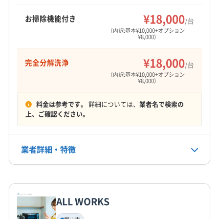
伊達郡桑折町
伊達郡国見町
伊達郡川俣町
もっと見る
河沼郡会津坂下町
河沼郡湯川村
河沼郡柳津町
¥18,000
お掃除機能付き
/台
営業時間
岩瀬郡鏡石町
岩瀬郡天栄村
郡山市
西白河郡西郷村
（内訳:基本¥10,000+オプション
¥8,000）
9:00〜17:00
西白河郡泉崎村
西白河郡中島村
西白河郡矢吹町
石川郡玉川村
石川郡古殿町
石川郡石川町
¥18,000
完全分解洗浄
定休日
/台
石川郡浅川町
石川郡平田村
双葉郡葛尾村
なし
（内訳:基本¥10,000+オプション
¥8,000）
双葉郡広野町
双葉郡川内村
双葉郡双葉町
双葉郡大熊町
双葉郡楢葉町
双葉郡富岡町
電話番号
料金は参考です。
詳細については、
業者名で検索の
非公開
双葉郡浪江町
相馬郡新地町
大沼郡会津美里町
上、ご確認ください。
大沼郡金山町
大沼郡三島町
大沼郡昭和村
公式HP
田村郡三春町
田村郡小野町
東白川郡鮫川村
公式サイトなし
業者詳細・特徴
東白川郡棚倉町
東白川郡塙町
東白川郡矢祭町
南会津郡下郷町
南会津郡只見町
南会津郡南会津町
詳細な料金表
業者情報
特徴
南会津郡檜枝岐村
耶麻郡西会津町
耶麻郡猪苗代町
耶麻郡磐梯町
耶麻郡北塩原村
ALL WORKS
基本情報
代表者名