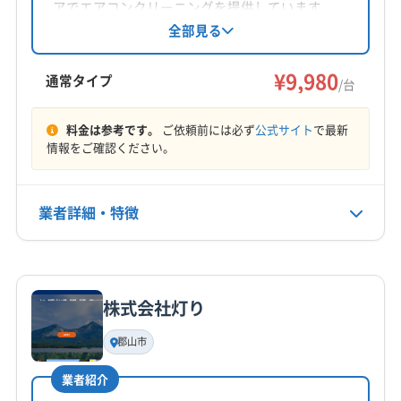
アでエアコンクリーニングを提供しています。
作業療法士の資格を持つ店長が在籍し、丁寧な
全部見る
作業と心身の相談にも対応。損害保険加入済み
で、女性スタッフ同行も可能です。
¥9,980
通常タイプ
/台
料金は参考です。
ご依頼前には必ず
公式サイト
で最新
情報をご確認ください。
業者詳細・特徴
詳細な料金表
業者情報
特徴
株式会社灯り
基本情報
代表者名
郡山市
髙野恭平
業者紹介
所在地