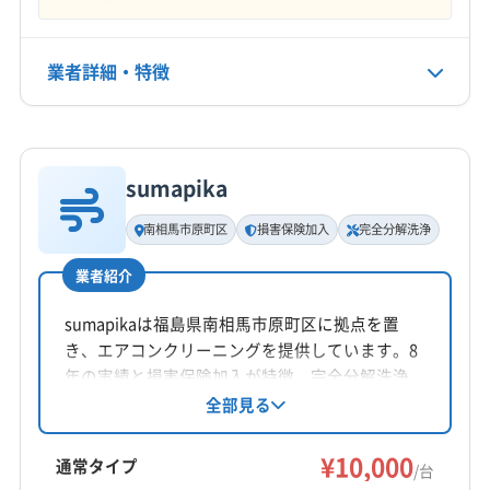
年中無休
双葉郡広野町
双葉郡川内村
双葉郡双葉町
双葉郡大熊町
双葉郡楢葉町
双葉郡富岡町
電話番号
業者詳細・特徴
非公開
双葉郡浪江町
相馬郡新地町
大沼郡会津美里町
大沼郡金山町
大沼郡三島町
大沼郡昭和村
詳細な料金表
業者情報
特徴
公式HP
田村郡三春町
田村郡小野町
東白川郡鮫川村
公式サイトなし
東白川郡棚倉町
東白川郡塙町
東白川郡矢祭町
sumapika
基本情報
南会津郡下郷町
南会津郡只見町
南会津郡南会津町
代表者名
南相馬市原町区
損害保険加入
完全分解洗浄
南会津郡檜枝岐村
耶麻郡西会津町
耶麻郡猪苗代町
渡辺一博
耶麻郡磐梯町
耶麻郡北塩原村
業者紹介
所在地
福島県郡山市富田町大徳南19-41
sumapikaは福島県南相馬市原町区に拠点を置
き、エアコンクリーニングを提供しています。8
対応地域
年の実績と損害保険加入が特徴。完全分解洗浄
相馬郡飯舘村
いわき市
伊達市
会津若松市
や防カビ抗菌コートに対応し、地域密着型で柔
全部見る
軟な対応が可能です。30日間の保証付き。大手
喜多方市
須賀川市
相馬市
田村市
南相馬市
での業務経験を活かし、丁寧なサービスを心が
¥10,000
二本松市
白河市
福島市
本宮市
安達郡大玉村
通常タイプ
/台
けています。