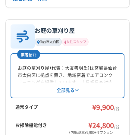
非公開
詳細な料金表
業者情報
特徴
公式HP
公式サイトなし
お庭の草刈り屋
基本情報
代表者名
仙台市太白区
女性スタッフ
内山浩一
業者紹介
所在地
福島県郡山市鶴見坦3丁目16-21
お庭の草刈り屋（代表：大友善明氏）は宮城県仙台
市太白区に拠点を置き、地域密着でエアコンク
対応地域
リーニングを提供しています。土日祝日も対応
相馬郡飯舘村
いわき市
伊達市
会津若松市
し、女性スタッフ同行も可能。防カビ・抗菌コ
全部見る
ーティングで清潔を保ちます。自社対応で追加
喜多方市
須賀川市
相馬市
田村市
南相馬市
料金なし、営業時間外の相談も可能です。
¥9,900
二本松市
白河市
福島市
本宮市
安達郡大玉村
通常タイプ
/台
伊達郡桑折町
伊達郡国見町
伊達郡川俣町
もっと見る
河沼郡会津坂下町
河沼郡湯川村
河沼郡柳津町
¥24,800
お掃除機能付き
/台
営業時間
岩瀬郡鏡石町
岩瀬郡天栄村
郡山市
西白河郡西郷村
（内訳:基本¥9,900+オプション