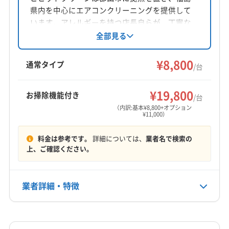
IV101
県内を中心にエアコンクリーニングを提供して
(宮城県) 多賀城市
(宮城県) 白石市
(宮城県) 名取市
います。アレルギーを持つ店長自らが、丁寧な
(山形県) 山形市
(山形県) 天童市
(山形県) 米沢市
対応地域
作業とリーズナブルな価格で、家庭用から業務
全部見る
相馬郡飯舘村
伊達市
須賀川市
相馬市
田村市
用まで幅広く対応。損害保険加入済みで、防カ
ビ・抗菌コートなどのオプションも充実。土日
南相馬市
二本松市
福島市
本宮市
安達郡大玉村
¥8,800
通常タイプ
/台
祝日対応、保証付きで、気軽に相談できる地域
伊達郡桑折町
伊達郡国見町
伊達郡川俣町
郡山市
密着型の業者です。
相馬郡新地町
田村郡三春町
田村郡小野町
もっと見る
¥19,800
お掃除機能付き
/台
（内訳:基本¥8,800+オプション
¥11,000）
営業時間
9:00〜18:00
料金は参考です。
詳細については、
業者名で検索の
上、ご確認ください。
定休日
なし
業者詳細・特徴
電話番号
非公開
詳細な料金表
業者情報
特徴
公式HP