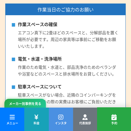
作業当日のご協力のお願い
作業スペースの確保
エアコン真下に2畳ほどのスペースと、分解部品を置く
場所が必要です。周辺の家具等は事前にご移動をお願
いいたします。
電気・水道・洗浄場所
作業のため電気・水道と、部品洗浄のためのベランダ
や浴室などのスペースと排水場所をお貸しください。
駐車スペースについて
駐車スペースがない場合、近隣のコインパーキングを
利用します。その際の実費はお客様にご負担いただき
メーカー別事例を見る
ます。
事前の情報提供のお願い
メニュー
料金
インスタ
代表挨拶
予約
安全・スムーズな作業のため、高所作業の有無や、お