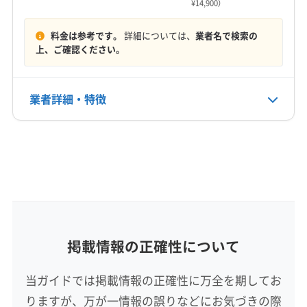
¥14,900）
9:00〜18:00
西白河郡泉崎村
西白河郡中島村
西白河郡矢吹町
石川郡玉川村
石川郡古殿町
石川郡石川町
料金は参考です。
詳細については、
業者名で検索の
定休日
石川郡浅川町
石川郡平田村
双葉郡葛尾村
上、ご確認ください。
なし
双葉郡広野町
双葉郡川内村
双葉郡双葉町
双葉郡大熊町
双葉郡楢葉町
双葉郡富岡町
電話番号
業者詳細・特徴
024-927-0003
双葉郡浪江町
相馬郡新地町
田村郡三春町
田村郡小野町
東白川郡鮫川村
東白川郡棚倉町
詳細な料金表
業者情報
特徴
公式HP
東白川郡塙町
東白川郡矢祭町
耶麻郡西会津町
公式サイトを見る
耶麻郡猪苗代町
耶麻郡磐梯町
耶麻郡北塩原村
基本情報
代表者名
大友善明
所在地
掲載情報の正確性について
宮城県仙台市太白区
当ガイドでは掲載情報の正確性に万全を期してお
対応地域
りますが、万が一情報の誤りなどにお気づきの際
相馬郡飯舘村
伊達市
喜多方市
相馬市
南相馬市