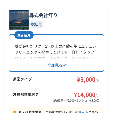
詳細な料金表
業者情報
特徴
公式HP
公式サイトを見る
株式会社灯り
基本情報
代表者名
郡山市
非公開
業者紹介
所在地
栃木県大田原市
株式会社灯りは、5年以上の経験を基にエアコン
クリーニングを提供しています。自社スタッフ
対応地域
による丁寧な作業、リーズナブルな価格設定が
河沼郡会津坂下町
会津若松市
須賀川市
白河市
魅力です。ニオイや汚れを解消し、養生や作業
全部見る
後の確認も徹底。福島県郡山市を中心に、東
本宮市
河沼郡湯川村
河沼郡柳津町
岩瀬郡鏡石町
北・中部エリアに対応しています。
¥9,000
岩瀬郡天栄村
郡山市
西白河郡西郷村
西白河郡泉崎村
通常タイプ
/台
西白河郡中島村
西白河郡矢吹町
東白川郡鮫川村
もっと見る
東白川郡棚倉町
東白川郡塙町
東白川郡矢祭町
¥14,000
お掃除機能付き
/台
営業時間
南会津郡下郷町
南会津郡只見町
南会津郡南会津町
（内訳:基本¥9,000+オプション¥5,000）
8:00〜21:00
南会津郡檜枝岐村
(埼玉県) 羽生市
(埼玉県) 加須市
料金は参考です。
ご依頼前には必ず
公式サイト
で最新