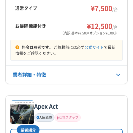
は無料での追加対応も行っています。丁寧な接
¥7,500
河沼郡柳津町
郡山市
西白河郡西郷村
西白河郡泉崎村
通常タイプ
/台
客と技術で利用者の困り事解決に尽力していま
西白河郡中島村
西白河郡矢吹町
大沼郡会津美里町
もっと見る
す。
大沼郡金山町
大沼郡三島町
大沼郡昭和村
¥12,500
お掃除機能付き
/台
営業時間
南会津郡下郷町
南会津郡只見町
南会津郡南会津町
（内訳:基本¥7,500+オプション¥5,000）
8:00〜19:00
南会津郡檜枝岐村
耶麻郡西会津町
耶麻郡猪苗代町
料金は参考です。
ご依頼前には必ず
公式サイト
で最新
耶麻郡磐梯町
耶麻郡北塩原村
(山形県) 米沢市
定休日
情報をご確認ください。
(新潟県) 阿賀野市
(新潟県) 新潟市江南区
土・日・祝
(新潟県) 新潟市秋葉区
(新潟県) 新潟市西蒲区
(新潟県) 新潟市西区
(新潟県) 新潟市中央区
業者詳細・特徴
電話番号
0120-745-168
(新潟県) 新潟市東区
(新潟県) 新潟市南区
(新潟県) 新潟市北区
(栃木県) 那須塩原市
詳細な料金表
業者情報
特徴
公式HP
公式サイトを見る
Apex Act
基本情報
代表者名
大田原市
女性スタッフ
鎌本
業者紹介