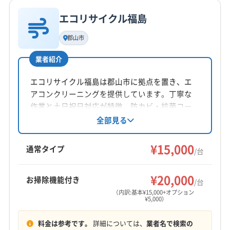
公式サイトなし
東白川郡塙町
東白川郡矢祭町
南会津郡下郷町
エコリサイクル福島
基本情報
南会津郡只見町
南会津郡南会津町
南会津郡檜枝岐村
代表者名
郡山市
耶麻郡西会津町
耶麻郡猪苗代町
耶麻郡磐梯町
高木敬太
耶麻郡北塩原村
(宮城県) 仙台市宮城野区
業者紹介
所在地
(宮城県) 仙台市若林区
(宮城県) 仙台市青葉区
福島県富久山町南小泉字関場7-89
エコリサイクル福島は郡山市に拠点を置き、エ
(宮城県) 仙台市泉区
(宮城県) 仙台市太白区
アコンクリーニングを提供しています。丁寧な
(宮城県) 多賀城市
(宮城県) 白石市
(宮城県) 名取市
対応地域
作業と土日祝日対応が特徴。防カビ・抗菌コー
(山形県) 山形市
(山形県) 天童市
(山形県) 米沢市
河沼郡会津坂下町
いわき市
伊達市
会津若松市
ティングにも対応し、清潔な空気環境をサポー
全部見る
トしています。営業時間外の予約も相談可能。
喜多方市
須賀川市
相馬市
田村市
南相馬市
福島県内を中心に出張費無料で対応していま
¥15,000
二本松市
白河市
福島市
本宮市
安達郡大玉村
通常タイプ
/台
す。
伊達郡桑折町
伊達郡国見町
伊達郡川俣町
もっと見る
河沼郡湯川村
河沼郡柳津町
岩瀬郡鏡石町
¥20,000
お掃除機能付き
/台
営業時間
岩瀬郡天栄村
郡山市
西白河郡西郷村
西白河郡泉崎村
（内訳:基本¥15,000+オプション
¥5,000）
9:00〜19:00
西白河郡中島村
西白河郡矢吹町
石川郡玉川村
石川郡古殿町
石川郡石川町
石川郡浅川町
料金は参考です。
詳細については、
業者名で検索の
定休日