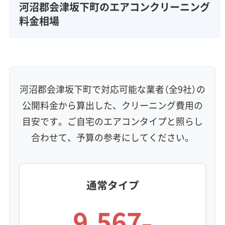
完全分解洗浄
部分クリーニング
実績10年以上
河沼郡会津坂下町のエアコンクリーニング
資格保有スタッフ
家庭用エアコン
業務用エアコン
料金相場
壁掛け型
天井カセット型
お掃除機能付き
信頼性・安心感 (8)
保証付き
アフターフォロー
女性スタッフ在籍
エコ洗剤使用
アレルギー対策
ハウスダスト除去
河沼郡会津坂下町で対応可能な業者（全9社）の
地域密着型
フランチャイズ
公開料金から算出した、クリーニング費用の
利便性・サービス (12)
目安です。ご自宅のエアコンタイプと照らし
合わせて、予算の参考にしてください。
定額料金
複数台割引
初回割引
定期メンテナンス
当日予約可能
即日対応可能
24時間対応
土日祝日対応
年末年始対応
防カビ・抗菌
消臭処理
防汚コーティング
通常タイプ
※項目にカーソルを合わせると詳細な説明が表示されます。
9,567