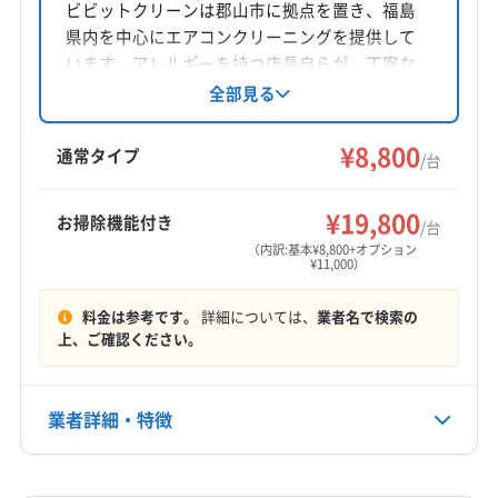
福島県郡山市安積2-69 安積ビル103
ビビットクリーンは郡山市に拠点を置き、福島
(石川県) 羽咋市
(石川県) 加賀市
(石川県) 河北郡津幡町
県内を中心にエアコンクリーニングを提供して
対応地域
(石川県) 河北郡内灘町
(石川県) 金沢市
います。アレルギーを持つ店長自らが、丁寧な
河沼郡会津坂下町
いわき市
伊達市
会津若松市
作業とリーズナブルな価格で、家庭用から業務
全部見る
(石川県) 鹿島郡中能登町
(石川県) 七尾市
(石川県) 珠洲市
用まで幅広く対応。損害保険加入済みで、防カ
喜多方市
須賀川市
田村市
二本松市
白河市
(石川県) 小松市
(石川県) 能美郡川北町
(石川県) 能美市
ビ・抗菌コートなどのオプションも充実。土日
¥8,800
福島市
本宮市
安達郡大玉村
伊達郡桑折町
通常タイプ
(石川県) 白山市
(石川県) 鳳珠郡穴水町
/台
祝日対応、保証付きで、気軽に相談できる地域
伊達郡国見町
伊達郡川俣町
河沼郡湯川村
(石川県) 鳳珠郡能登町
(石川県) 野々市市
(石川県) 輪島市
もっと見る
密着型の業者です。
河沼郡柳津町
岩瀬郡鏡石町
岩瀬郡天栄村
郡山市
¥19,800
お掃除機能付き
/台
営業時間
西白河郡西郷村
西白河郡泉崎村
西白河郡中島村
（内訳:基本¥8,800+オプション
¥11,000）
8:00〜19:00
西白河郡矢吹町
石川郡玉川村
石川郡古殿町
石川郡石川町
石川郡浅川町
石川郡平田村
料金は参考です。
詳細については、
業者名で検索の
定休日
双葉郡葛尾村
双葉郡広野町
双葉郡川内村
上、ご確認ください。
なし
双葉郡双葉町
双葉郡大熊町
双葉郡楢葉町
双葉郡富岡町
双葉郡浪江町
相馬郡新地町
電話番号
業者詳細・特徴
非公開
相馬郡飯舘村
大沼郡会津美里町
大沼郡金山町
大沼郡三島町
大沼郡昭和村
田村郡三春町
詳細な料金表
業者情報
特徴
公式HP
田村郡小野町
東白川郡鮫川村
東白川郡棚倉町