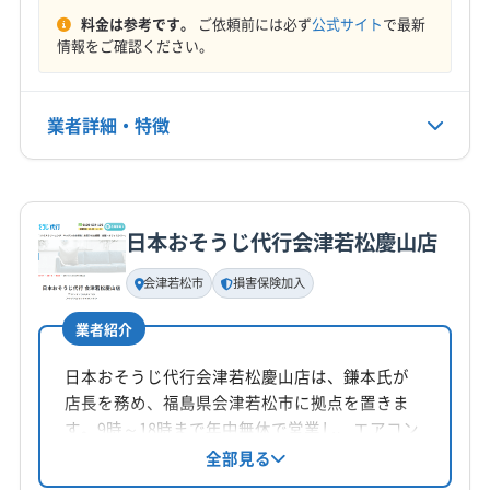
料金は参考です。
ご依頼前には必ず
公式サイト
で最新
情報をご確認ください。
業者詳細・特徴
詳細な料金表
業者情報
特徴
日本おそうじ代行会津若松慶山店
基本情報
代表者名
会津若松市
損害保険加入
非公開
業者紹介
所在地
福島県会津若松市中町1-9
日本おそうじ代行会津若松慶山店は、鎌本氏が
店長を務め、福島県会津若松市に拠点を置きま
対応地域
す。9時～18時まで年中無休で営業し、エアコン
河沼郡会津坂下町
会津若松市
喜多方市
須賀川市
クリーニングを中心に地域に密着したサービス
全部見る
を提供。損害保険加入済みで、作業後の不満に
二本松市
白河市
福島市
本宮市
河沼郡湯川村