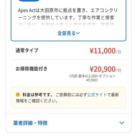
所在地
福島県会津若松市慶山1-1-34
Apex Actは大田原市に拠点を置き、エアコンクリ
ーニングを提供しています。丁寧な作業と接客
対応地域
を心掛け、利用者の安心と満足を追求。営業時
河沼郡会津坂下町
会津若松市
喜多方市
須賀川市
間外の予約や女性スタッフ同行も相談可能で
全部見る
す。基本料金11,000円からで、複数台割引やオプ
本宮市
河沼郡湯川村
河沼郡柳津町
郡山市
ションも用意されています。年中無休で対応し
¥11,000
大沼郡会津美里町
大沼郡金山町
大沼郡三島町
通常タイプ
/台
ています。
大沼郡昭和村
南会津郡下郷町
南会津郡只見町
もっと見る
南会津郡南会津町
南会津郡檜枝岐村
耶麻郡西会津町
¥20,900
お掃除機能付き
/台
営業時間
耶麻郡猪苗代町
耶麻郡磐梯町
耶麻郡北塩原村
（内訳:基本¥11,000+オプション
¥9,900）
9:00〜18:00
料金は参考です。
ご依頼前には必ず
公式サイト
で最新
定休日
情報をご確認ください。
なし
電話番号
業者詳細・特徴
非公開