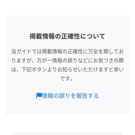
基本情報
代表者名
内山浩一
所在地
掲載情報の正確性について
福島県郡山市鶴見坦3丁目16-21
当ガイドでは掲載情報の正確性に万全を期してお
対応地域
りますが、万が一情報の誤りなどにお気づきの際
河沼郡会津坂下町
いわき市
伊達市
会津若松市
は、下記ボタンよりお知らせいただけますと幸い
喜多方市
須賀川市
相馬市
田村市
南相馬市
です。
二本松市
白河市
福島市
本宮市
安達郡大玉村
伊達郡桑折町
伊達郡国見町
伊達郡川俣町
もっと見る
情報の誤りを報告する
河沼郡湯川村
河沼郡柳津町
岩瀬郡鏡石町
営業時間
岩瀬郡天栄村
郡山市
西白河郡西郷村
西白河郡泉崎村
9:00〜18:00
西白河郡中島村
西白河郡矢吹町
石川郡玉川村
石川郡古殿町
石川郡石川町
石川郡浅川町
定休日
石川郡平田村
双葉郡葛尾村
双葉郡広野町
なし