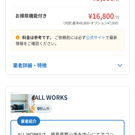
気配りを大切にし、利用者に満足してもらえる
伊達郡桑折町
伊達郡国見町
伊達郡川俣町
もっと見る
サービスを目指しています。
河沼郡湯川村
河沼郡柳津町
岩瀬郡鏡石町
¥16,800
お掃除機能付き
/台
営業時間
岩瀬郡天栄村
郡山市
西白河郡西郷村
西白河郡泉崎村
（内訳:基本¥9,800+オプション¥7,000）
9:00〜17:00
西白河郡中島村
西白河郡矢吹町
石川郡玉川村
料金は参考です。
ご依頼前には必ず
公式サイト
で最新
石川郡古殿町
石川郡石川町
石川郡浅川町
定休日
情報をご確認ください。
石川郡平田村
双葉郡葛尾村
双葉郡広野町
なし
双葉郡川内村
双葉郡双葉町
双葉郡大熊町
双葉郡楢葉町
双葉郡富岡町
双葉郡浪江町
業者詳細・特徴
電話番号
非公開
相馬郡新地町
相馬郡飯舘村
大沼郡会津美里町
大沼郡金山町
大沼郡三島町
大沼郡昭和村
詳細な料金表
業者情報
特徴
公式HP
田村郡三春町
田村郡小野町
東白川郡鮫川村
公式サイトなし
ALL WORKS
東白川郡棚倉町
東白川郡塙町
東白川郡矢祭町
基本情報
代表者名
南会津郡下郷町
南会津郡只見町
南会津郡南会津町
郡山市
岡部千春
南会津郡檜枝岐村
耶麻郡西会津町
耶麻郡猪苗代町
業者紹介
耶麻郡磐梯町
耶麻郡北塩原村
所在地
福島県耶麻郡猪苗代町字窪南25-2
ALL WORKSは、福島県郡山市を中心にエアコン