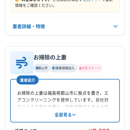
(埼玉県) 吉川市
(埼玉県) 久喜市
(埼玉県) 幸手市
定休日
情報をご確認ください。
(埼玉県) 春日部市
(埼玉県) 白岡市
(埼玉県) 蓮田市
なし
(栃木県) さくら市
(栃木県) 宇都宮市
(栃木県) 塩谷郡塩谷町
(栃木県) 塩谷郡高根沢町
業者詳細・特徴
電話番号
080-5187-2729
(栃木県) 下都賀郡壬生町
(栃木県) 下都賀郡野木町
(栃木県) 下野市
(栃木県) 河内郡上三川町
(栃木県) 佐野市
詳細な料金表
業者情報
特徴
公式HP
(栃木県) 鹿沼市
(栃木県) 小山市
(栃木県) 真岡市
公式サイトを見る
お掃除の上妻
(栃木県) 足利市
(栃木県) 大田原市
(栃木県) 栃木市
基本情報
代表者名
(栃木県) 那須烏山市
(栃木県) 那須塩原市
郡山市
損害保険加入
女性スタッフ
非公開
(栃木県) 那須郡那珂川町
(栃木県) 那須郡那須町
業者紹介
(栃木県) 日光市
(栃木県) 芳賀郡益子町
所在地
(栃木県) 芳賀郡市貝町
(栃木県) 芳賀郡芳賀町
福島県郡山市西田町根木屋北山120
お掃除の上妻は福島県郡山市に拠点を置き、エ
(栃木県) 芳賀郡茂木町
(栃木県) 矢板市
(群馬県) みどり市
アコンクリーニングを提供しています。自社対
対応地域
(群馬県) 館林市
(群馬県) 桐生市
(群馬県) 邑楽郡千代田町
応による丁寧な作業と、損害保険加入済みの安
河沼郡会津坂下町
いわき市
伊達市
会津若松市
心感が魅力。女性スタッフの同行も可能で、土
全部見る
(群馬県) 邑楽郡大泉町
(群馬県) 邑楽郡板倉町
日祝日も対応。駐車代は店舗負担です。基本料
喜多方市
須賀川市
相馬市
田村市
南相馬市
(群馬県) 邑楽郡明和町
(群馬県) 邑楽郡邑楽町
金7,000円からで、お掃除機能付きエアコンや室
二本松市
白河市
福島市
本宮市
安達郡大玉村