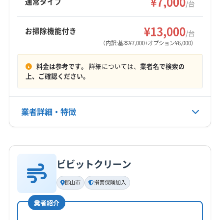
¥7,000
通常タイプ
(茨城県) つくば市
(茨城県) ひたちなか市
/台
外機洗浄などのオプションも用意しています。
伊達郡桑折町
伊達郡国見町
伊達郡川俣町
(茨城県) 猿島郡境町
(茨城県) 猿島郡五霞町
もっと見る
河沼郡湯川村
河沼郡柳津町
岩瀬郡鏡石町
¥13,000
(茨城県) 下妻市
(茨城県) 笠間市
(茨城県) 久慈郡大子町
お掃除機能付き
/台
営業時間
岩瀬郡天栄村
郡山市
西白河郡西郷村
西白河郡泉崎村
(茨城県) 結城郡八千代町
(茨城県) 結城市
(茨城県) 古河市
（内訳:基本¥7,000+オプション¥6,000）
平日9:00〜17:00 土日祝10:00〜17:00
西白河郡中島村
西白河郡矢吹町
石川郡玉川村
(茨城県) 高萩市
(茨城県) 坂東市
(茨城県) 桜川市
料金は参考です。
詳細については、
業者名で検索の
石川郡古殿町
石川郡石川町
石川郡浅川町
(茨城県) 鹿嶋市
(茨城県) 常陸太田市
(茨城県) 常陸大宮市
定休日
上、ご確認ください。
石川郡平田村
双葉郡葛尾村
双葉郡広野町
(茨城県) 水戸市
(茨城県) 筑西市
(茨城県) 東茨城郡茨城町
不定休
双葉郡川内村
双葉郡双葉町
双葉郡大熊町
(茨城県) 東茨城郡城里町
(茨城県) 東茨城郡大洗町
双葉郡楢葉町
双葉郡富岡町
双葉郡浪江町
業者詳細・特徴
(茨城県) 那珂郡東海村
(茨城県) 那珂市
(茨城県) 日立市
電話番号
024-954-7169
相馬郡新地町
相馬郡飯舘村
大沼郡会津美里町
(茨城県) 北茨城市
大沼郡金山町
大沼郡三島町
大沼郡昭和村
詳細な料金表
業者情報
特徴
公式HP
田村郡三春町
田村郡小野町
東白川郡鮫川村
公式サイトを見る
ビビットクリーン
東白川郡棚倉町
東白川郡塙町
東白川郡矢祭町
基本情報
代表者名
南会津郡下郷町
南会津郡只見町
南会津郡南会津町
郡山市
損害保険加入
上妻茂治
南会津郡檜枝岐村
耶麻郡西会津町
耶麻郡猪苗代町
業者紹介
耶麻郡磐梯町
耶麻郡北塩原村
(石川県) かほく市
所在地
(石川県) 羽咋郡志賀町
(石川県) 羽咋郡宝達志水町