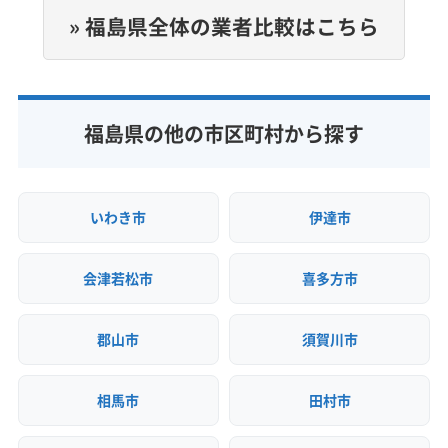
双葉郡川内村
双葉郡双葉町
双葉郡大熊町
» 福島県全体の業者比較はこちら
双葉郡楢葉町
双葉郡富岡町
双葉郡浪江町
電話番号
024-927-0003
相馬郡新地町
相馬郡飯舘村
田村郡三春町
田村郡小野町
東白川郡鮫川村
東白川郡棚倉町
公式HP
東白川郡塙町
東白川郡矢祭町
耶麻郡西会津町
福島県の他の市区町村から探す
公式サイトを見る
耶麻郡猪苗代町
耶麻郡磐梯町
耶麻郡北塩原村
いわき市
伊達市
会津若松市
喜多方市
郡山市
須賀川市
相馬市
田村市