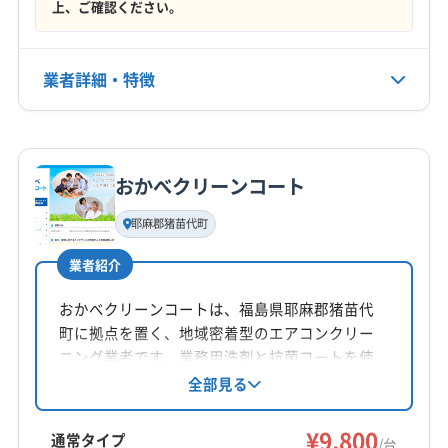
石川郡平田村
双葉郡葛尾村
双葉郡広野町
上、ご確認ください。
年中無休
双葉郡川内村
双葉郡双葉町
双葉郡大熊町
双葉郡楢葉町
双葉郡富岡町
双葉郡浪江町
電話番号
業者詳細・特徴
非公開
相馬郡新地町
相馬郡飯舘村
大沼郡会津美里町
大沼郡金山町
大沼郡三島町
大沼郡昭和村
詳細な料金表
業者情報
特徴
公式HP
田村郡三春町
田村郡小野町
東白川郡鮫川村
公式サイトなし
東白川郡棚倉町
東白川郡塙町
東白川郡矢祭町
おかべクリーンコート
基本情報
南会津郡下郷町
南会津郡只見町
南会津郡南会津町
代表者名
耶麻郡猪苗代町
南会津郡檜枝岐村
耶麻郡西会津町
耶麻郡猪苗代町
渡辺一博
耶麻郡磐梯町
耶麻郡北塩原村
業者紹介
所在地
福島県郡山市富田町大徳南19-41
おかべクリーンコートは、福島県耶麻郡猪苗代
町に拠点を置く、地域密着型のエアコンクリー
対応地域
ニング業者です。業務用洗剤と抗菌コートを使
河沼郡会津坂下町
いわき市
伊達市
会津若松市
用し、丁寧に作業。防カビコート無料サービス
全部見る
実施中です。土日祝日も対応可能で、エアコン
喜多方市
須賀川市
相馬市
田村市
南相馬市
の悩みに親身に対応しています。丁寧、安心、
¥9,800
二本松市
白河市
福島市
本宮市
安達郡大玉村
通常タイプ
/台