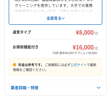
クリーニングを提供しています。大手での業務
対応地域
経験豊富な内山浩一氏が、丁寧な作業と仕上が
河沼郡会津坂下町
会津若松市
喜多方市
須賀川市
りに自信を持っています。土日祝日も対応し、
全部見る
防カビ・抗菌コーティングも行っています。通
本宮市
安達郡大玉村
河沼郡湯川村
岩瀬郡鏡石町
常タイプのエアコンクリーニングを特別価格で
¥8,000
郡山市
大沼郡会津美里町
田村郡三春町
通常タイプ
/台
提供中です。
耶麻郡猪苗代町
耶麻郡磐梯町
耶麻郡北塩原村
もっと見る
¥16,000
お掃除機能付き
/台
営業時間
（内訳:基本¥8,000+オプション¥8,000）
9:00〜18:00
料金は参考です。
ご依頼前には必ず
公式サイト
で最新
定休日
情報をご確認ください。
不定休
業者詳細・特徴
電話番号
090-3231-8895
詳細な料金表
業者情報
特徴
公式HP
公式サイトを見る