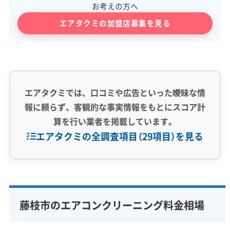
お考えの方へ
エアタクミの加盟店募集を見る
エアタクミでは、口コミや広告といった曖昧な情
報に頼らず、客観的な事実情報をもとにスコア計
算を行い業者を掲載しています。
エアタクミの全調査項目（29項目）を見る
専門性・技術力 (9)
完全分解洗浄
部分クリーニング
実績10年以上
藤枝市のエアコンクリーニング料金相場
資格保有スタッフ
家庭用エアコン
業務用エアコン