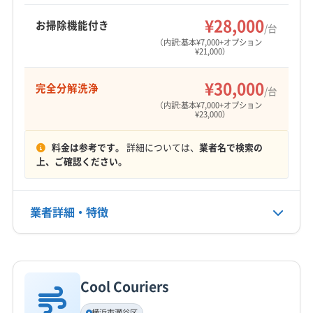
8:00〜17:00
¥28,000
お掃除機能付き
/台
（内訳:基本¥7,000+オプション
定休日
¥21,000）
日・祝
¥30,000
完全分解洗浄
/台
電話番号
（内訳:基本¥7,000+オプション
054-256-7023
¥23,000）
公式HP
料金は参考です。
詳細については、
業者名で検索の
上、ご確認ください。
公式サイトを見る
業者詳細・特徴
詳細な料金表
業者情報
特徴
Cool Couriers
基本情報
代表者名
横浜市瀬谷区