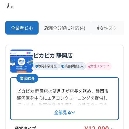
菊川市
湖西市
御前崎市
御殿場市
三島市
沼津市
す。
焼津市
裾野市
静岡市葵区
静岡市駿河区
静岡市清水区
袋井市
島田市
熱海市
磐田市
もっと見る
浜松市中央区
浜松市天竜区
浜松市浜名区
富士宮市
全業者 (34)
完全分解に対応 (4)
女性スタッフ在籍
営業時間
富士市
牧之原市
賀茂郡河津町
賀茂郡松崎町
9:00〜18:00
賀茂郡西伊豆町
賀茂郡東伊豆町
賀茂郡南伊豆町
周智郡森町
駿東郡小山町
駿東郡清水町
駿東郡長泉町
ピカピカ 静岡店
定休日
榛原郡吉田町
榛原郡川根本町
田方郡函南町
年中無休
(山梨県) 甲府市
(山梨県) 富士吉田市
(愛知県) 岡崎市
静岡市駿河区
損害保険加入
女性スタッフ
(愛知県) 豊橋市
電話番号
業者紹介
非公開
ピカピカ 静岡店は望月氏が店長を務め、静岡市
公式HP
駿河区を中心にエアコンクリーニングを提供し
公式サイトなし
ています。損害保険加入済み。女性スタッフの
同行も可能で、営業時間外の相談にも対応して
全部見る
います。防カビ・抗菌コーティングなど、様々
なニーズに対応する地域密着型業者です。
¥12,000
通常タイプ