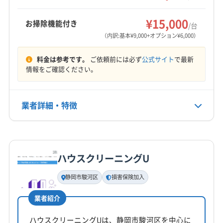
で、快適なエアコン環境を提供します。
営業時間
10:00〜17:00
¥15,000
お掃除機能付き
/台
（内訳:基本¥9,000+オプション¥6,000）
定休日
年中無休
料金は参考です。
ご依頼前には必ず
公式サイト
で最新
情報をご確認ください。
電話番号
0538-85-6035
業者詳細・特徴
公式HP
公式サイトを見る
詳細な料金表
業者情報
特徴
ハウスクリーニングU
基本情報
代表者名
静岡市駿河区
損害保険加入
桂大由
業者紹介
所在地
静岡県袋井市
ハウスクリーニングUは、静岡市駿河区を中心に