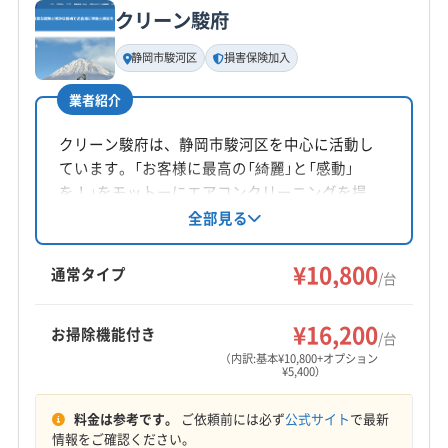
クリーン駿府
基本情報
代表者名
静岡市駿河区
損害保険加入
土田篤志
業者紹介
所在地
静岡県広野4-16-15-303
クリーン駿府は、静岡市駿河区を中心に活動し
ています。「お客様に最高の「綺麗」と「感動」
対応地域
を！」をモットーにエアコンクリーニングを提
藤枝市
掛川市
菊川市
御前崎市
三島市
沼津市
供。自社施工でAIU保険に加入し、駐車代は店舗
全部見る
負担です。基本料金10800円/台で、お掃除機能
焼津市
静岡市葵区
静岡市駿河区
静岡市清水区
付きは5400円/台。土日祝も対応し、時間外の相
¥10,800
袋井市
島田市
磐田市
浜松市中央区
浜松市天竜区
通常タイプ
/台
談も可能です。
浜松市浜名区
富士宮市
富士市
牧之原市
もっと見る
周智郡森町
榛原郡吉田町
田方郡函南町
¥16,200
お掃除機能付き
/台
営業時間
（内訳:基本¥10,800+オプション
¥5,400）
9:00〜18:00
料金は参考です。
ご依頼前には必ず
公式サイト
で最新
定休日
情報をご確認ください。