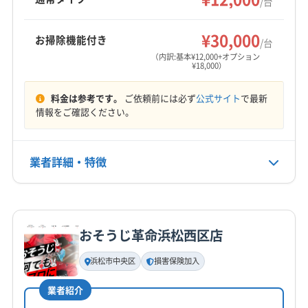
/台
¥30,000
お掃除機能付き
/台
（内訳:基本¥12,000+オプション
¥18,000）
料金は参考です。
ご依頼前には必ず
公式サイト
で最新
情報をご確認ください。
業者詳細・特徴
詳細な料金表
業者情報
特徴
おそうじ革命浜松西区店
基本情報
代表者名
浜松市中央区
損害保険加入
望月
業者紹介
所在地