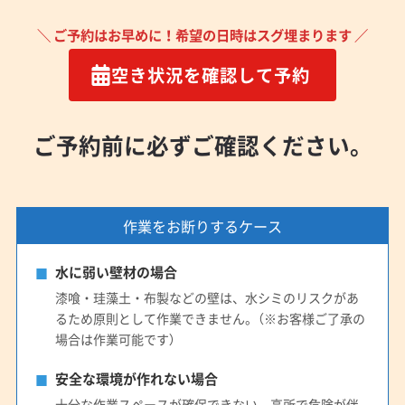
(広島県) 府中市
(広島県) 福山市
＼ ご予約はお早めに！希望の日時はスグ埋まります ／
(広島県) 豊田郡大崎上島町
(愛知県) あま市
(愛知県) みよし市
(愛知県) 愛西市
(愛知県) 愛知郡東郷町
空き状況を確認して予約
(愛知県) 安城市
(愛知県) 一宮市
(愛知県) 稲沢市
(愛知県) 岡崎市
(愛知県) 海部郡蟹江町
ご予約前に必ずご確認ください。
(愛知県) 海部郡大治町
(愛知県) 海部郡飛島村
(愛知県) 額田郡幸田町
(愛知県) 蒲郡市
(愛知県) 刈谷市
(愛知県) 岩倉市
(愛知県) 犬山市
(愛知県) 江南市
(愛知県) 高浜市
(愛知県) 春日井市
(愛知県) 小牧市
作業をお断りするケース
(愛知県) 常滑市
(愛知県) 新城市
(愛知県) 瀬戸市
(愛知県) 清須市
(愛知県) 西春日井郡豊山町
水に弱い壁材の場合
(愛知県) 西尾市
(愛知県) 大府市
(愛知県) 丹羽郡大口町
漆喰・珪藻土・布製などの壁は、水シミのリスクがあ
(愛知県) 丹羽郡扶桑町
(愛知県) 知多郡阿久比町
るため原則として作業できません。（※お客様ご了承の
場合は作業可能です）
(愛知県) 知多郡東浦町
(愛知県) 知多郡南知多町
(愛知県) 知多郡美浜町
(愛知県) 知多郡武豊町
安全な環境が作れない場合
(愛知県) 知多市
(愛知県) 知立市
(愛知県) 長久手市
十分な作業スペースが確保できない、高所で危険が伴