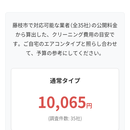
壁掛け型
天井カセット型
お掃除機能付き
信頼性・安心感 (8)
保証付き
アフターフォロー
女性スタッフ在籍
藤枝市で対応可能な業者（全35社）の公開料金
エコ洗剤使用
アレルギー対策
ハウスダスト除去
から算出した、クリーニング費用の目安で
地域密着型
フランチャイズ
す。ご自宅のエアコンタイプと照らし合わせ
利便性・サービス (12)
て、予算の参考にしてください。
定額料金
複数台割引
初回割引
定期メンテナンス
当日予約可能
即日対応可能
24時間対応
土日祝日対応
年末年始対応
防カビ・抗菌
消臭処理
防汚コーティング
通常タイプ
10,065
※項目にカーソルを合わせると詳細な説明が表示されます。
円
(調査件数: 35社)