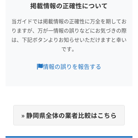
掲載情報の正確性について
対応地域
(神奈川県) 横浜市青葉区
(神奈川県) 横浜市泉区
(埼玉県) 秩父郡長瀞町
(埼玉県) 秩父郡東秩父村
(埼玉県) 朝霞市
(埼玉県) 鶴ヶ島市
(埼玉県) 東松山市
藤枝市
掛川市
菊川市
湖西市
御前崎市
(神奈川県) 横浜市中区
(神奈川県) 横浜市鶴見区
(埼玉県) 比企郡小川町
(埼玉県) 本庄市
(大阪府) 羽曳野市
(埼玉県) 南埼玉郡宮代町
(埼玉県) 日高市
当ガイドでは掲載情報の正確性に万全を期してお
静岡市葵区
静岡市駿河区
静岡市清水区
袋井市
(神奈川県) 横浜市都筑区
(神奈川県) 横浜市南区
(大阪府) 河内長野市
(大阪府) 貝塚市
(大阪府) 岸和田市
(埼玉県) 入間郡越生町
(埼玉県) 入間郡三芳町
りますが、万が一情報の誤りなどにお気づきの際
島田市
磐田市
浜松市中央区
浜松市天竜区
(神奈川県) 横浜市保土ケ谷区
(神奈川県) 横浜市緑区
(大阪府) 高石市
(大阪府) 堺市堺区
(大阪府) 堺市西区
(埼玉県) 入間郡毛呂山町
(埼玉県) 入間市
(埼玉県) 白岡市
浜松市浜名区
牧之原市
周智郡森町
榛原郡吉田町
は、下記ボタンよりお知らせいただけますと幸い
(神奈川県) 海老名市
(神奈川県) 鎌倉市
(大阪府) 堺市中区
(大阪府) 堺市東区
(大阪府) 堺市南区
もっと見る
(埼玉県) 八潮市
(埼玉県) 飯能市
(兵庫県) たつの市
(兵庫県) 芦屋市
(兵庫県) 伊丹市
です。
(神奈川県) 茅ヶ崎市
(神奈川県) 厚木市
(大阪府) 堺市美原区
(大阪府) 堺市北区
(大阪府) 松原市
(埼玉県) 比企郡ときがわ町
(埼玉県) 比企郡滑川町
営業時間
(兵庫県) 加古郡稲美町
(兵庫県) 加古郡播磨町
(神奈川県) 高座郡寒川町
(神奈川県) 座間市
(大阪府) 泉大津市
(大阪府) 大阪狭山市
(埼玉県) 比企郡吉見町
(埼玉県) 比企郡小川町
8:00〜18:00
(兵庫県) 加古川市
(兵庫県) 加西市
(兵庫県) 加東市
情報の誤りを報告する
(神奈川県) 三浦郡葉山町
(神奈川県) 三浦市
(大阪府) 大阪市阿倍野区
(大阪府) 大阪市住吉区
(埼玉県) 比企郡川島町
(埼玉県) 比企郡鳩山町
(兵庫県) 高砂市
(兵庫県) 佐用郡佐用町
(兵庫県) 三田市
(神奈川県) 小田原市
(神奈川県) 秦野市
(神奈川県) 逗子市
(大阪府) 大阪市生野区
(大阪府) 大阪市東住吉区
(埼玉県) 比企郡嵐山町
(埼玉県) 富士見市
定休日
(兵庫県) 三木市
(兵庫県) 宍粟市
(兵庫県) 洲本市
(神奈川県) 川崎市宮前区
(神奈川県) 川崎市幸区
(大阪府) 大阪市平野区
(大阪府) 藤井寺市
(埼玉県) 北葛飾郡松伏町
(埼玉県) 北葛飾郡杉戸町
年中無休
(兵庫県) 小野市
(兵庫県) 神戸市須磨区
(神奈川県) 川崎市高津区
(神奈川県) 川崎市川崎区
(大阪府) 南河内郡河南町
(大阪府) 南河内郡千早赤阪村
(埼玉県) 北足立郡伊奈町
(埼玉県) 北本市
(埼玉県) 蓮田市
(兵庫県) 神戸市垂水区
(兵庫県) 神戸市西区
(神奈川県) 川崎市多摩区
(神奈川県) 川崎市中原区
(大阪府) 南河内郡太子町
(大阪府) 柏原市
(大阪府) 八尾市
電話番号
(埼玉県) 和光市
(埼玉県) 蕨市
(東京都) あきる野市
非公開
(兵庫県) 神戸市中央区
(兵庫県) 神戸市長田区
(神奈川県) 川崎市麻生区
(神奈川県) 相模原市中央区
(大阪府) 富田林市
(大阪府) 和泉市
(東京都) 稲城市
(東京都) 羽村市
(東京都) 葛飾区
» 静岡県全体の業者比較はこちら
(兵庫県) 神戸市東灘区
(兵庫県) 神戸市灘区
(神奈川県) 相模原市南区
(神奈川県) 相模原市緑区
(奈良県) 磯城郡田原本町
(奈良県) 橿原市
(奈良県) 葛城市
(東京都) 江戸川区
(東京都) 江東区
(東京都) 港区
公式HP
(兵庫県) 神戸市兵庫区
(兵庫県) 神戸市北区
(神奈川県) 足柄下郡真鶴町
(神奈川県) 足柄下郡湯河原町
(奈良県) 五條市
(奈良県) 御所市
(奈良県) 香芝市
(東京都) 荒川区
(東京都) 国分寺市
(東京都) 国立市
公式サイトなし
(兵庫県) 神崎郡市川町
(兵庫県) 神崎郡神河町
(神奈川県) 足柄下郡箱根町
(神奈川県) 足柄上郡開成町
(奈良県) 高市郡高取町
(奈良県) 高市郡明日香村
(東京都) 狛江市
(東京都) 三鷹市
(東京都) 渋谷区