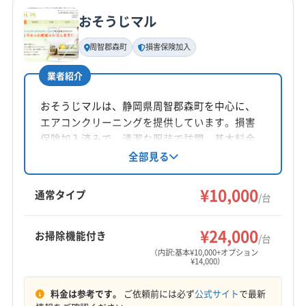
おそうじマル
基本情報
代表者名
周智郡森町
損害保険加入
井手
業者紹介
所在地
静岡県浜松市中央区
おそうじマルは、静岡県周智郡森町を中心に、
エアコンクリーニングを提供しています。損害
対応地域
保険加入済みで、清潔な服装で訪問。基本料金
藤枝市
掛川市
菊川市
湖西市
焼津市
静岡市葵区
10,000円からで複数台割引もあります。お掃除機
全部見る
能付きエアコンや室外機洗浄などのオプション
静岡市駿河区
袋井市
島田市
磐田市
浜松市中央区
も充実。土日祝日も対応可能で、安心の保証付
¥10,000
浜松市天竜区
浜松市浜名区
牧之原市
周智郡森町
通常タイプ
/台
きです。
(愛知県) 新城市
(愛知県) 豊橋市
(愛知県) 豊川市
もっと見る
¥24,000
お掃除機能付き
/台
営業時間
（内訳:基本¥10,000+オプション
¥14,000）
9:00〜18:00
料金は参考です。
ご依頼前には必ず
公式サイト
で最新
定休日