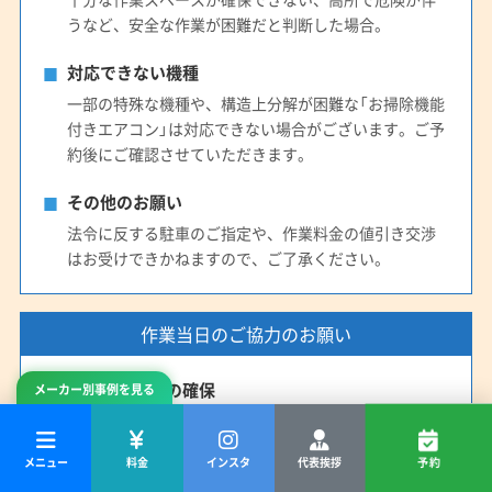
(愛知県) 津島市
(愛知県) 田原市
(愛知県) 東海市
うなど、安全な作業が困難だと判断した場合。
(愛知県) 日進市
(愛知県) 半田市
(愛知県) 尾張旭市
対応できない機種
(愛知県) 碧南市
(愛知県) 豊橋市
(愛知県) 豊川市
一部の特殊な機種や、構造上分解が困難な「お掃除機能
(愛知県) 豊田市
(愛知県) 豊明市
(愛知県) 北設楽郡設楽町
付きエアコン」は対応できない場合がございます。ご予
(愛知県) 北設楽郡東栄町
(愛知県) 北設楽郡豊根村
約後にご確認させていただきます。
(愛知県) 北名古屋市
(愛知県) 名古屋市港区
(愛知県) 名古屋市守山区
(愛知県) 名古屋市昭和区
その他のお願い
(愛知県) 名古屋市瑞穂区
(愛知県) 名古屋市西区
法令に反する駐車のご指定や、作業料金の値引き交渉
はお受けできかねますので、ご了承ください。
(愛知県) 名古屋市千種区
(愛知県) 名古屋市中区
(愛知県) 名古屋市中川区
(愛知県) 名古屋市中村区
(愛知県) 名古屋市天白区
(愛知県) 名古屋市東区
作業当日のご協力のお願い
(愛知県) 名古屋市南区
(愛知県) 名古屋市熱田区
(愛知県) 名古屋市北区
(愛知県) 名古屋市名東区
作業スペースの確保
メーカー別事例を見る
(愛知県) 名古屋市緑区
(愛知県) 弥富市
エアコン真下に2畳ほどのスペースと、分解部品を置く
(鳥取県) 岩美郡岩美町
(鳥取県) 境港市
場所が必要です。周辺の家具等は事前にご移動をお願
メニュー
料金
インスタ
代表挨拶
予約
いいたします。
(鳥取県) 西伯郡大山町
(鳥取県) 西伯郡南部町