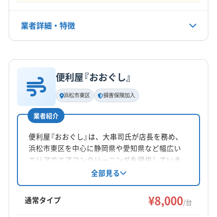
年中無休
(埼玉県) 飯能市
(埼玉県) 富士見市
(埼玉県) 北本市
(千葉県) いすみ市
(千葉県) 安房郡鋸南町
(埼玉県) 本庄市
(埼玉県) 蓮田市
(埼玉県) 和光市
(千葉県) 夷隅郡御宿町
(千葉県) 夷隅郡大多喜町
業者詳細・特徴
電話番号
(埼玉県) 蕨市
(山梨県) 甲府市
(山梨県) 山梨市
非公開
(千葉県) 印西市
(千葉県) 印旛郡栄町
(山梨県) 上野原市
(山梨県) 大月市
(山梨県) 都留市
(千葉県) 印旛郡酒々井町
(千葉県) 浦安市
詳細な料金表
業者情報
特徴
公式HP
(山梨県) 韮崎市
(山梨県) 富士吉田市
(東京都) あきる野市
(千葉県) 我孫子市
(千葉県) 鎌ケ谷市
(千葉県) 鴨川市
公式サイトなし
便利屋『おおぐし』
(東京都) 稲城市
(東京都) 羽村市
(東京都) 葛飾区
(千葉県) 君津市
(千葉県) 佐倉市
(千葉県) 山武市
基本情報
代表者名
(東京都) 江戸川区
(東京都) 江東区
(東京都) 港区
(千葉県) 四街道市
(千葉県) 市原市
(千葉県) 市川市
浜松市東区
損害保険加入
鈴木健介
(東京都) 荒川区
(東京都) 国分寺市
(東京都) 国立市
(千葉県) 習志野市
(千葉県) 松戸市
(千葉県) 成田市
業者紹介
(東京都) 狛江市
(東京都) 三鷹市
(東京都) 渋谷区
(千葉県) 千葉市稲毛区
(千葉県) 千葉市花見川区
所在地
(東京都) 小金井市
(東京都) 小平市
(東京都) 昭島市
(千葉県) 千葉市若葉区
(千葉県) 千葉市中央区
三重県伊勢市
便利屋『おおぐし』は、大串司氏が店長を務め、
(東京都) 新宿区
(東京都) 杉並区
(東京都) 世田谷区
(千葉県) 千葉市美浜区
(千葉県) 千葉市緑区
浜松市東区を中心に静岡県や愛知県など幅広い
(東京都) 清瀬市
(東京都) 西多摩郡奥多摩町
対応地域
(千葉県) 船橋市
(千葉県) 袖ケ浦市
(千葉県) 大網白里市
エリアでエアコンクリーニングを提供していま
(東京都) 西多摩郡瑞穂町
(東京都) 西多摩郡日の出町
藤枝市
掛川市
菊川市
御前崎市
沼津市
焼津市
す。損害保険加入済み。基本料金は8000円/台
全部見る
(千葉県) 長生郡一宮町
(千葉県) 長生郡長生村
で、お掃除機能付きは7000円/台。土日祝日も対
(東京都) 西多摩郡檜原村
(東京都) 西東京市
静岡市葵区
静岡市駿河区
静岡市清水区
袋井市
(千葉県) 長生郡長南町
(千葉県) 長生郡長柄町
応可能で、防カビ抗菌コーティングも実施。丁
¥8,000
(東京都) 青梅市
(東京都) 千代田区
(東京都) 足立区
島田市
磐田市
浜松市中央区
浜松市浜名区
通常タイプ
(千葉県) 長生郡白子町
(千葉県) 長生郡睦沢町
/台
寧な作業とアフターフォローが魅力です。
(東京都) 多摩市
(東京都) 台東区
(東京都) 大田区
富士宮市
富士市
牧之原市
榛原郡吉田町
(千葉県) 南房総市
(千葉県) 柏市
(千葉県) 白井市
もっと見る