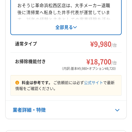
静岡県静岡市駿河区
おそうじ革命浜松西区店は、大手メーカー退職
後に清掃業へ転身した井手代表が運営していま
対応地域
す。35年の経験と主夫としての家事経験を活か
藤枝市
掛川市
焼津市
静岡市葵区
静岡市駿河区
し、顧客の悩みに寄り添ったサービスを提供。
全部見る
エコ洗剤の使用や損害保険加入など、安心安全
静岡市清水区
島田市
富士宮市
富士市
牧之原市
にも配慮しています。浜松市中央区を中心に、
¥9,980
通常タイプ
/台
静岡県西部や愛知県の一部エリアに対応。
営業時間
9:00〜18:00
¥18,700
お掃除機能付き
/台
（内訳:基本¥9,980+オプション¥8,720）
定休日
不定休
料金は参考です。
ご依頼前には必ず
公式サイト
で最新
情報をご確認ください。
電話番号
非公開
業者詳細・特徴
公式HP
公式サイトを見る
詳細な料金表
業者情報
特徴