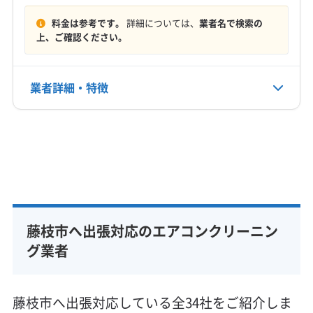
る保証付きです。
料金は参考です。
詳細については、
業者名で検索の
上、ご確認ください。
業者詳細・特徴
詳細な料金表
業者情報
特徴
基本情報
代表者名
鈴木寿
藤枝市へ出張対応のエアコンクリーニン
所在地
静岡県藤枝市
グ業者
対応地域
藤枝市
伊東市
伊豆の国市
伊豆市
下田市
掛川市
藤枝市へ出張対応している全34社をご紹介しま