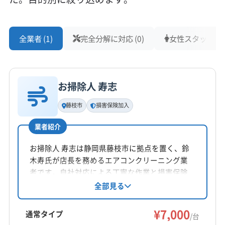
全業者 (1)
完全分解に対応 (0)
女性スタッフ在籍 
お掃除人 寿志
藤枝市
損害保険加入
業者紹介
お掃除人 寿志は静岡県藤枝市に拠点を置く、鈴
木寿氏が店長を務めるエアコンクリーニング業
者です。自社対応による丁寧な作業と損害保険
加入済みで安心。静岡県中部・愛知県の一部エ
全部見る
リアに対応し、土日祝日も営業しています。基
本料金7,000円/台で、複数台割引もあります。作
¥7,000
通常タイプ
/台
業や仕上がりに不満な場合は無料で追加対応す