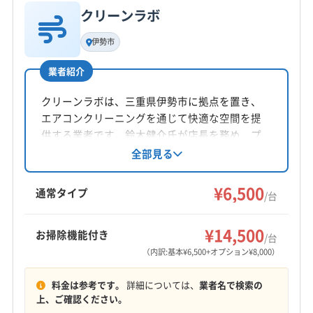
非公開
(千葉県) 流山市
(埼玉県) さいたま市浦和区
クリーンラボ
基本情報
(埼玉県) さいたま市岩槻区
(埼玉県) さいたま市見沼区
代表者名
伊勢市
公式HP
金城慶一
(埼玉県) さいたま市桜区
(埼玉県) さいたま市西区
公式サイトなし
(埼玉県) さいたま市大宮区
(埼玉県) さいたま市中央区
業者紹介
所在地
(埼玉県) さいたま市南区
(埼玉県) さいたま市北区
神奈川県横浜市瀬谷区
クリーンラボは、三重県伊勢市に拠点を置き、
(埼玉県) さいたま市緑区
(埼玉県) ふじみ野市
エアコンクリーニングを通じて快適な空間を提
(埼玉県) 羽生市
(埼玉県) 越谷市
(埼玉県) 桶川市
対応地域
供する業者です。鈴木健介氏が店長を務め、プ
(埼玉県) 加須市
(埼玉県) 吉川市
(埼玉県) 久喜市
藤枝市
伊東市
伊豆の国市
伊豆市
下田市
掛川市
ロの分解洗浄でエアコン内部のカビやホコリを
全部見る
(埼玉県) 狭山市
(埼玉県) 熊谷市
(埼玉県) 戸田市
徹底除去。防カビ・抗菌コーティングにも対応
菊川市
湖西市
御前崎市
御殿場市
三島市
沼津市
し、アレルギーやニオイ対策にも効果的です。
(埼玉県) 幸手市
(埼玉県) 行田市
(埼玉県) 鴻巣市
¥6,500
焼津市
裾野市
静岡市葵区
静岡市駿河区
通常タイプ
/台
万が一の際には無料で再対応し、損害保険にも
(埼玉県) 坂戸市
(埼玉県) 三郷市
(埼玉県) 志木市
静岡市清水区
袋井市
島田市
熱海市
磐田市
もっと見る
加入済みです。
(埼玉県) 春日部市
(埼玉県) 所沢市
(埼玉県) 上尾市
浜松市中央区
浜松市天竜区
浜松市浜名区
富士宮市
¥14,500
お掃除機能付き
/台
(埼玉県) 新座市
(埼玉県) 深谷市
(埼玉県) 川越市
営業時間
富士市
牧之原市
賀茂郡河津町
賀茂郡松崎町
（内訳:基本¥6,500+オプション¥8,000）
9:00〜24:00
(埼玉県) 川口市
(埼玉県) 草加市
(埼玉県) 朝霞市
賀茂郡西伊豆町
賀茂郡東伊豆町
賀茂郡南伊豆町
料金は参考です。
詳細については、
業者名で検索の
(埼玉県) 鶴ヶ島市
(埼玉県) 東松山市
(埼玉県) 日高市
周智郡森町
駿東郡小山町
駿東郡清水町
駿東郡長泉町
定休日
上、ご確認ください。
(埼玉県) 入間市
(埼玉県) 白岡市
(埼玉県) 八潮市
榛原郡吉田町
榛原郡川根本町
田方郡函南町