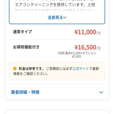
エアコンクリーニングを提供しています。土田
対応地域
篤志氏が丁寧な作業と明るい挨拶を心掛けてい
藤枝市
掛川市
焼津市
静岡市葵区
静岡市駿河区
ます。損害保険加入済み。基本料金11000円/台
全部見る
で、お掃除機能付きエアコンは5500円/台のオプ
袋井市
島田市
磐田市
浜松市中央区
周智郡森町
ション料金。防カビ・抗菌コーティングでカビ
¥11,000
通常タイプ
/台
対策も万全です。年末年始は休業です。
営業時間
9:00〜18:00
¥16,500
お掃除機能付き
/台
（内訳:基本¥11,000+オプション
定休日
¥5,500）
年末年始
料金は参考です。
ご依頼前には必ず
公式サイト
で最新
電話番号
情報をご確認ください。
非公開
公式HP
業者詳細・特徴
公式サイトを見る
詳細な料金表
業者情報
特徴