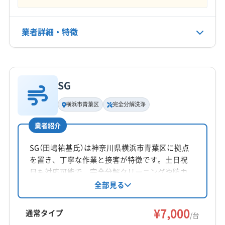
年末年始
電話番号
業者詳細・特徴
非公開
詳細な料金表
業者情報
特徴
公式HP
公式サイトを見る
SG
基本情報
代表者名
横浜市青葉区
完全分解洗浄
小野田睦次
業者紹介
所在地
静岡県静岡市駿河区広野6-5-16
SG（田嶋祐基氏）は神奈川県横浜市青葉区に拠点
を置き、丁寧な作業と接客が特徴です。土日祝
対応地域
日も対応可能で、完全分解クリーニングや防カ
藤枝市
焼津市
静岡市葵区
静岡市駿河区
ビ・抗菌コーティングも提供。大手での経験を
全部見る
活かし、家庭用エアコンを中心に、エアコンク
静岡市清水区
島田市
リーニングを通じて快適な空間作りをサポート
¥7,000
通常タイプ
/台
しています。
営業時間