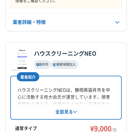
情報をご確認ください。
不定休
電話番号
業者詳細・特徴
0120-849-140
詳細な料金表
業者情報
特徴
公式HP
公式サイトを見る
ハウスクリーニングNEO
基本情報
代表者名
袋井市
損害保険加入
堀内真
業者紹介
所在地
静岡県周智郡森町
ハウスクリーニングNEOは、静岡県袋井市を中
心に活動する桂大由氏が運営しています。損害
対応地域
保険加入済みで、作業や仕上がりに不満があれ
藤枝市
掛川市
菊川市
袋井市
島田市
磐田市
ば無料で追加対応。基本料金は1台9,000円から
全部見る
で、お掃除機能付きエアコンは6,000円のオプシ
浜松市中央区
浜松市天竜区
浜松市浜名区
周智郡森町
ョン料金です。丁寧な作業とアフターフォロー
¥9,000
通常タイプ
/台