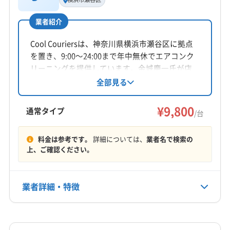
田嶋祐基
業者紹介
所在地
神奈川県横浜市青葉区
Cool Couriersは、神奈川県横浜市瀬谷区に拠点
を置き、9:00〜24:00まで年中無休でエアコンク
対応地域
リーニングを提供しています。金城慶一氏が店
藤枝市
伊東市
伊豆の国市
伊豆市
下田市
長を務め、関東と静岡県に対応。複数台割引や
全部見る
消臭抗菌コート、室外機洗浄などのオプション
御殿場市
三島市
沼津市
焼津市
静岡市葵区
も用意されています。隅々まで丁寧にクリーニ
¥9,800
静岡市駿河区
静岡市清水区
熱海市
浜松市中央区
通常タイプ
/台
ングし、快適な空間を提供します。
浜松市天竜区
浜松市浜名区
富士宮市
富士市
もっと見る
(千葉県) 印西市
(千葉県) 浦安市
(千葉県) 市原市
料金は参考です。
詳細については、
業者名で検索の
上、ご確認ください。
営業時間
(千葉県) 市川市
(千葉県) 習志野市
(千葉県) 勝浦市
9:00〜19:00
(千葉県) 松戸市
(千葉県) 千葉市稲毛区
(千葉県) 千葉市花見川区
(千葉県) 千葉市若葉区
業者詳細・特徴
定休日
(千葉県) 千葉市中央区
(千葉県) 千葉市美浜区
年中無休
(千葉県) 千葉市緑区
(千葉県) 船橋市
(千葉県) 柏市
詳細な料金表
業者情報
特徴
(千葉県) 八千代市
(千葉県) 木更津市
(千葉県) 野田市
電話番号